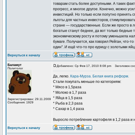
товарам стать более доступными. А таких факт
прогресс, и многое другое. Конечно, можно ус
инвестиций. Но только если попутно принять 
льготы для частных инвесторов, стимулировать
стране — государственные. Если же просто в ло
богатые станут беднее, да вот только бедные т
экономическому росту и потому уменьшила налог
бумаге. Получается, как говорил Рейган, что-т
один". И ещё что-то про курицу с золотыми я
Вернуться к началу
Баламут
Добавлено: Ср Фев 17, 2010 8:08 pm
Заголовок соо
Политолог
Да, легко.
Кара-Мурза. Белая книга реформ.
Стали покупать меньше по категориям:
* Мясо в 1,5раза
* Молоко в 1,7 раза
* Яйца в 1,5 раза
Зарегистрирован: 29.11.2009
Сообщения: 1929
* Рыба в 2,3 раза
* Сахар в 1,4 раза
Выросло потребление картофеля в 1,2 раза и 
Вернуться к началу