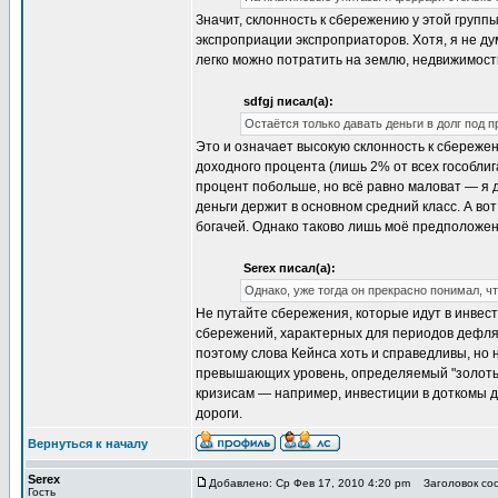
Значит, склонность к сбережению у этой груп
экспроприации экспроприаторов. Хотя, я не ду
легко можно потратить на землю, недвижимость
sdfgj писал(а):
Остаётся только давать деньги в долг под п
Это и означает высокую склонность к сбережен
доходного процента (лишь 2% от всех гособли
процент побольше, но всё равно маловат — я 
деньги держит в основном средний класс. А во
богачей. Однако таково лишь моё предположен
Serex писал(а):
Однако, уже тогда он прекрасно понимал, чт
Не путайте сбережения, которые идут в инвест
сбережений, характерных для периодов дефляц
поэтому слова Кейнса хоть и справедливы, но 
превышающих уровень, определяемый "золотым
кризисам — например, инвестиции в доткомы до
дороги.
Вернуться к началу
Serex
Добавлено: Ср Фев 17, 2010 4:20 pm
Заголовок соо
Гость