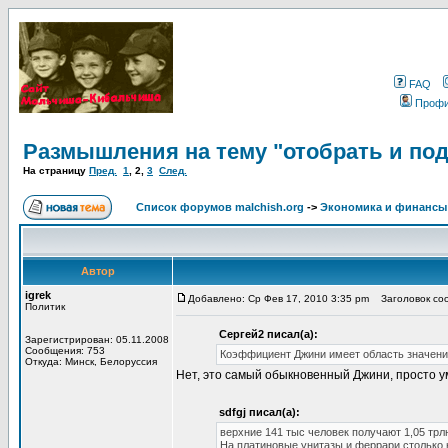
FAQ
Проф
Размышления на тему "отобрать и по
На страницу
Пред.
1
,
2
,
3
След.
Список форумов malchish.org
->
Экономика и финансы
Автор
igrek
Добавлено: Ср Фев 17, 2010 3:35 pm
Заголовок соо
Политик
Сергей2 писал(а):
Зарегистрирован: 05.11.2008
Сообщения: 753
Коэффициент Джини имеет область значений
Откуда: Минск, Белоруссия
Нет, это самый обыкновенный Джини, просто у
sdfgj писал(а):
верхние 141 тыс человек получают 1,05 трл
На платиновые унитазы и феррари столько 