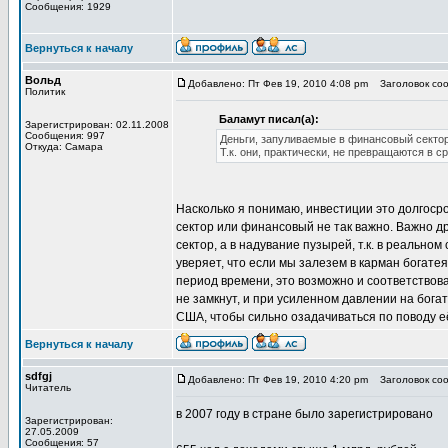
Сообщения: 1929
Вернуться к началу
Вольд
Добавлено: Пт Фев 19, 2010 4:08 pm
Заголовок соо
Политик
Баламут писал(а):
Зарегистрирован: 02.11.2008
Сообщения: 997
Деньги, запуливаемые в финансовый сектор
Откуда: Самара
Т.к. они, практически, не превращаются в с
Насколько я понимаю, инвестиции это долгоср
сектор или финансовый не так важно. Важно дру
сектор, а в надувание пузырей, т.к. в реально
уверяет, что если мы залезем в карман богате
период времени, это возможно и соответствов
не замкнут, и при усиленном давлении на богат
США, чтобы сильно озадачиваться по поводу е
Вернуться к началу
sdfgj
Добавлено: Пт Фев 19, 2010 4:20 pm
Заголовок соо
Читатель
в 2007 году в стране было зарегистрировано
Зарегистрирован:
27.05.2009
Сообщения: 57