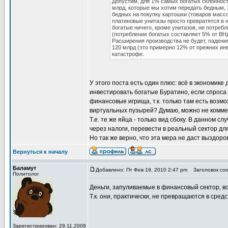
Допустим, для 1% самых богатых склонност
млрд, которые мы хотим передать бедным, 1
бедных на покупку картошки (товаров массо
платиновые унитазы просто превратятся в н
богатые ничего, кроме унитазов, не потреб
(потребление богатых составляет 5% от ВНД
Расширения производства не будет, падени
120 млрд (это примерно 12% от прежних инв
катастрофе.
У этого поста есть один плюс: всё в экономике 
инвестировать богатые Буратино, если спроса
финансовые игрища, т.к. только там есть воз
виртуальных пузырей? Думаю, можно не коммен
Т.е. те же яйца - только вид сбоку. В данном 
через налоги, перевести в реальный сектор д
Но так же верно, что эта мера не даст выздоро
Вернуться к началу
Баламут
Добавлено: Пт Фев 19, 2010 2:47 pm
Заголовок соо
Политолог
Деньги, запуливаемые в финансовый сектор, в
Т.к. они, практически, не превращаются в сред
Зарегистрирован: 29.11.2009