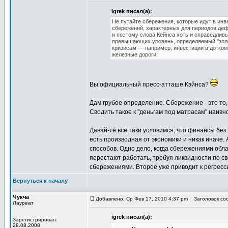
igrek писал(а):
Не путайте сбережения, которые идут в инв
сбережений, характерных для периодов дефл
и поэтому слова Кейнса хоть и справедливы
превышающих уровень, определяемый "золо
кризисам — например, инвестиции в доткомы
железные дороги.
Вы официальный пресс-атташе Кэйнса?
Дам грубое определение. Сбережение - это то,
Сводить такое к "деньгам под матрасам" наивно 
Давай-те все таки условимся, что финансы без
есть производная от экономики и никак иначе.
способов. Одно дело, когда сбережениями обла
перестают работать, требуя ликвидности по св
сбережениями. Второе уже приводит к регрес
Вернуться к началу
Чукча
Добавлено: Ср Фев 17, 2010 4:37 pm
Заголовок соо
Лауреат
igrek писал(а):
Зарегистрирован:
28.08.2008