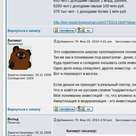
655 чел с доходами свыше 1 млрд. рублей,
6200 чел с доходами свыше 100 млн руб
370 тыс чел - с доходами более 1 млн руб
http://leo-mosk.livejournal.com/278314.html?vi
Вернуться к началу
Баламут
Добавлено: Пт Фев 19, 2010 4:41 pm
Заголовок соо
Политолог
Это современное широко пропиаренное поним
Так же как и понимание под капиталом - денег, с
Куда приятнее и солиднее называть себя инве
Одно дело клещ-спекулянт, другое инвестор - п
Вот и переворот в мозгах.
Зарегистрирован: 29.11.2009
Сообщения: 1929
Если деньги не приходят в реальный сектор, о
Что и зовётся не русским словом "надувательст
Моё понимание инвестиций - то, что вложено в
Амортизация и модернизация - это инвестиции
Вернуться к началу
Вольд
Добавлено: Пт Фев 19, 2010 4:50 pm
Заголовок соо
Политик
Баламут писал(а):
Зарегистрирован: 02.11.2008
Сообщения: 997