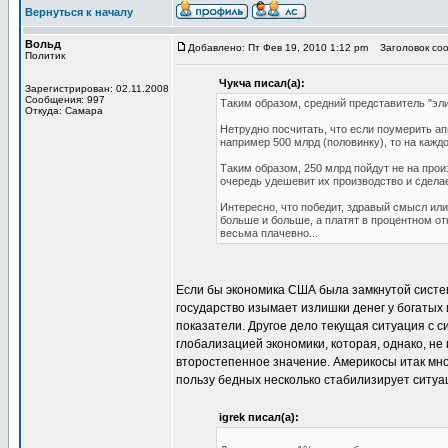
Вернуться к началу
Вольд
Добавлено: Пт Фев 19, 2010 1:12 pm
Заголовок соо
Политик
Чукча писал(а):
Зарегистрирован: 02.11.2008
Сообщения: 997
Таким образом, средний представитель "эли
Откуда: Самара
Нетрудно посчитать, что если поумерить ап
например 500 млрд (половинку), то на каждо
Таким образом, 250 млрд пойдут не на прои
очередь удешевит их производство и сделае
Интересно, что победит, здравый смысл ил
больше и больше, а платят в процентном от
весьма плачевно...
Если бы экономика США была замкнутой систем
государство изымает излишки денег у богатых
показатели. Другое дело текущая ситуация с с
глобализацией экономики, которая, однако, не
второстепенное значение. Америкосы итак мно
пользу бедных несколько стабилизирует ситуац
igrek писал(а):