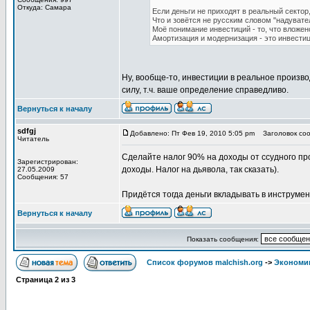
Откуда: Самара
Если деньги не приходят в реальный сектор
Что и зовётся не русским словом "надувате
Моё понимание инвестиций - то, что вложен
Амортизация и модернизация - это инвестиц
Ну, вообще-то, инвестиции в реальное произв
силу, т.ч. ваше определение справедливо.
Вернуться к началу
sdfgj
Добавлено: Пт Фев 19, 2010 5:05 pm
Заголовок соо
Читатель
Сделайте налог 90% на доходы от ссудного пр
Зарегистрирован:
доходы. Налог на дьявола, так сказать).
27.05.2009
Сообщения: 57
Придётся тогда деньги вкладывать в инструмен
Вернуться к началу
Показать сообщения:
Список форумов malchish.org
->
Экономи
Страница
2
из
3