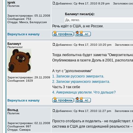
igrek
Добавлено: Ср Фев 17, 2010 8:29 pm
Заголовок соо
Политик
Баламут писал(а):
Зарегистрирован: 05.11.2008
Сообщения: 753
Да, легко.
Откуда: Минск, Белоруссия
Речь идёт о США, а не России.
Вернуться к началу
Баламут
Добавлено: Ср Фев 17, 2010 10:20 pm
Заголовок со
Политолог
Тогда любопытна будет заметка "Омерзительна
Опубликована в газете Дуэль в 2001, расползлась
А тут с "дополнениями"
1. Записки русского эмигранта.
Зарегистрирован: 29.11.2009
Сообщения: 1929
2. Записки украинского эмигранта.
Часть 3 так себе
4. Американца уволили. Что дальше?
Вернуться к началу
Вольд
Добавлено: Ср Фев 17, 2010 11:27 pm
Заголовок со
Политик
Просто отобрать и поделить - не подействует.
Зарегистрирован: 02.11.2008
система в США для сегодняшней реальности – 
Сообщения: 997
Откуда: Самара