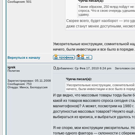
Чукча писал(а):
Сообщения: 501
Таким образом, 250 млрд пойдут не
спроса. Что в свою очередь удешеви
удавку.
Скорее всего, будет наоборот — это уд
даже станут менее доступными, несмот
Умозрительные конструкции, сомнительной на
ничего, были инвестиции и все было в порядке.
Вернуться к началу
igrek
Добавлено: Ср Фев 17, 2010 6:24 pm
Заголовок соо
Политик
Чукча писал(а):
Зарегистрирован: 05.11.2008
Сообщения: 753
Умозрительные конструкции, сомнительной 
Откуда: Минск, Белоруссия
ничего, были инвестиции и все было в поряд
И где видно, что массовые товары тогда были 
какой из товаров массового спроса сегодня с
магнитофонов)? А может, посмотрим на 1980 г. 
доступностью массовых товаров? Неужто ещё лу
выбираться из кризиса, и выбраться удалось то
Я не спорю, мои конструкции умозрительны. Н
только одного фактора — склонности с сбереж