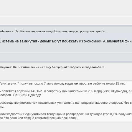
общения: Re: Размышления на тему &amp;amp;amp;amp;amp;amp;quot;от
 Система не замкнутая - деньги могут побежать из экономики. А замкнутая ф
бщения: Re: Размышления на тему &amp;quot;отобрать и поделить&am
элиты элит" получает около 7 миллионов, тогда как простые рабочие около 15 тыс.
 аппетиты верхним 141 тыс, и забрать у них налогами не 255 млрд (24% от дохода), а
лларов. Т.е. +23% к доходу.
роизводство уникальных платиновых унитазов, а на продукты массового спроса. Что в
ку.
 или жадность? Ведь учитывая тенденции в распределении доходов (топ 0,1% получаю
се это рано или поздно кончится весьма плачевно...