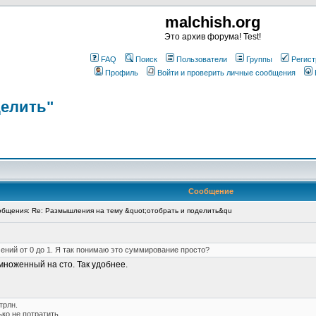
malchish.org
Это архив форума! Test!
FAQ
Поиск
Пользователи
Группы
Регист
Профиль
Войти и проверить личные сообщения
делить"
Сообщение
бщения: Re: Размышления на тему &quot;отобрать и поделить&qu
ний от 0 до 1. Я так понимаю это суммирование просто?
множенный на сто. Так удобнее.
трлн.
ко не потратить.