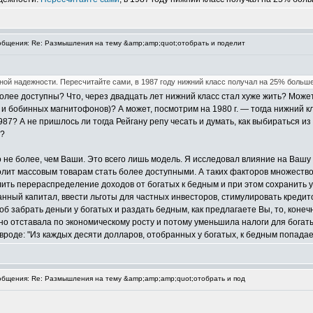
бщения: Re: Размышления на тему &amp;amp;quot;отобрать и поделит
ой надежности. Пересчитайте сами, в 1987 году нижний класс получал на 25% больше 
олее доступны? Что, через двадцать лет нижний класс стал хуже жить? Может,
бобинных магнитофонов)? А может, посмотрим на 1980 г. — тогда нижний кла
87? А не пришлось ли тогда Рейгану репу чесать и думать, как выбираться из
я?
о не более, чем Ваши. Это всего лишь модель. Я исследовал влияние на Вашу
лит массовым товарам стать более доступными. А таких факторов множество —
илить перераспределение доходов от богатых к бедным и при этом сохранить
анный капитал, ввести льготы для частных инвесторов, стимулировать кредит
б забрать деньги у богатых и раздать бедным, как предлагаете Вы, то, конечн
но отставала по экономическому росту и потому уменьшила налоги для богатых
то вроде: "Из каждых десяти долларов, отобранных у богатых, к бедным попада
бщения: Re: Размышления на тему &amp;amp;amp;quot;отобрать и под