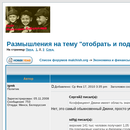
Размышления на тему "отобрать и по
На страницу
Пред.
1
,
2
,
3
След.
Список форумов malchish.org
->
Экономика и финансы
Автор
igrek
Добавлено: Ср Фев 17, 2010 3:35 pm
Заголовок соо
Политик
Сергей2 писал(а):
Зарегистрирован: 05.11.2008
Сообщения: 753
Коэффициент Джини имеет область значе
Откуда: Минск, Белоруссия
Нет, это самый обыкновенный Джини, просто у
sdfgj писал(а):
верхние 141 тыс человек получают 1,05 
На платиновые унитазы и феррари столь