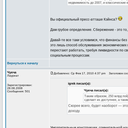
недвижимость до 2007, и классические 
Вы официальный пресс-атташе Кэйнса?
Дам грубое определение. Сбережение - это то,
Давай-те все таки условимся, что финансы без
это лишь способ обслуживания экономических 
перестают работать, требуя ликвидности по св
социальным процессам.
Вернуться к началу
Чукча
Добавлено: Ср Фев 17, 2010 4:37 pm
Заголовок соо
Лауреат
igrek писал(а):
Зарегистрирован:
28.08.2008
Чукча писал(а):
Сообщения: 501
Таким образом, 250 млрд пой
сделает их доступнее, а такж
Скорее всего, будет наоборот — это
доходу.
Умозрительные конструкции, сомнительной на