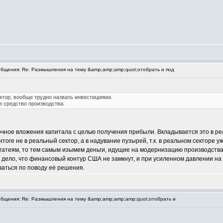
бщения: Re: Размышления на тему &amp;amp;amp;quot;отобрать и под
тор, вообще трудно назвать инвестициями.
 в средство производства.
очное вложения капитала с целью получения прибыли. Вкладывается это в ре
 итоге не в реальный сектор, а в надувание пузырей, т.к. в реальном секторе
богатеям, то тем самым изымем деньги, идущие на модернизацию производства
 дело, что финансовый контур США не замкнут, и при усиленном давлении на б
аться по поводу её решения.
бщения: Re: Размышления на тему &amp;amp;amp;amp;quot;отобрать и