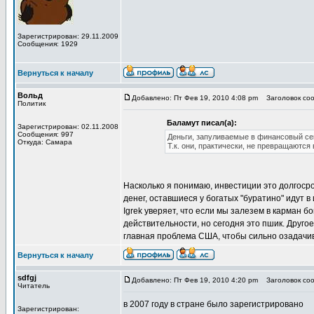
Зарегистрирован: 29.11.2009
Сообщения: 1929
Вернуться к началу
Вольд
Добавлено: Пт Фев 19, 2010 4:08 pm
Заголовок соо
Политик
Баламут писал(а):
Зарегистрирован: 02.11.2008
Сообщения: 997
Деньги, запуливаемые в финансовый сек
Откуда: Самара
Т.к. они, практически, не превращаются
Насколько я понимаю, инвестиции это долгоср
денег, оставшиеся у богатых "буратино" идут в
Igrek уверяет, что если мы залезем в карман 
действительности, но сегодня это пшик. Другое
главная проблема США, чтобы сильно озадачив
Вернуться к началу
sdfgj
Добавлено: Пт Фев 19, 2010 4:20 pm
Заголовок соо
Читатель
в 2007 году в стране было зарегистрировано
Зарегистрирован: