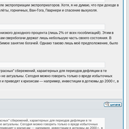
е экспроприации экспроприаторов. Хотя, я не думаю, что при доходе в
лёты, горничных, Ван-Гога, Гварнери и спасение выхухоля.
низкого доходного процента (лишь 2% от всех гособлигаций). Этим в
ам сверхбогачи держат лишь небольшую часть своего состояния. В
любимое занятие богачей. Однако таково лишь моё предположение, было
матрасных" сбережений, характерных для периодов дефляции в те
о не актуальны. Сегодня можно говорить только о вреде избыточных
приводят к кризисам — например, инвестиции в доткомы до 2000 г., в
расных" сбережений, характерных для периодов дефляции в те
не актуальны. Сегодня можно говорить только о вреде избыточных
иводят к кризисам — например, инвестиции в доткомы до 2000 г., в