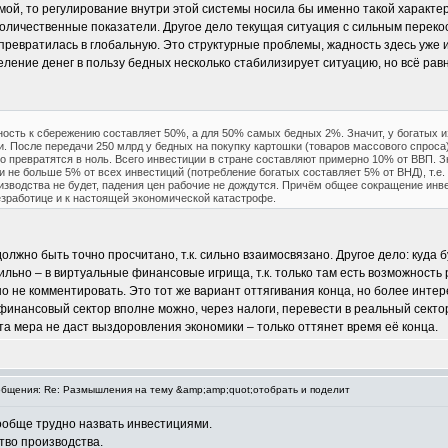
ой, то регулирование внутри этой системы носила бы именно такой характер,
оличественные показатели. Другое дело текущая ситуация с сильным перекос
 превратилась в глобальную. Это структурные проблемы, жадность здесь уже 
ение денег в пользу бедных несколько стабилизирует ситуацию, но всё равн
ость к сбережению составляет 50%, а для 50% самых бедных 2%. Значит, у богатых и
и. После передачи 250 млрд у бедных на покупку картошки (товаров массового спроса)
 превратятся в ноль. Всего инвестиции в стране составляют примерно 10% от ВВП. Зна
 не больше 5% от всех инвестиций (потребление богатых составляет 5% от ВНД), т.е.
изводства не будет, падения цен рабочие не дождутся. Причём общее сокращение инве
езработице и к настоящей экономической катастрофе.
 должно быть точно просчитано, т.к. сильно взаимосвязано. Другое дело: куда
льно – в виртуальные финансовые игрища, т.к. только там есть возможность
не комментировать. Это тот же вариант оттягивания конца, но более интересн
финансовый сектор вполне можно, через налоги, перевести в реальный секто
та мера не даст выздоровления экономики – только оттянет время её конца.
бщения: Re: Размышления на тему &amp;amp;quot;отобрать и поделит
ообще трудно назвать инвестициями.
ство производства.