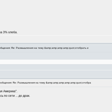
на 3% хлеба.
бщения: Re: Размышления на тему &amp;amp;amp;amp;quot;отобрать и
общения: Re: Размышления на тему &amp;amp;amp;amp;amp;quot;отобра
я Америка".
 по сети ... до драк.