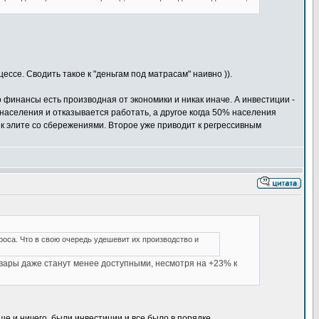
ссе. Сводить такое к "деньгам под матрасам" наивно )).
о финансы есть производная от экономики и никак иначе. А инвестиции -
населения и отказывается работать, а другое когда 50% населения
 к элите со сбережениями. Второе уже приводит к регрессивным
роса. Что в свою очередь удешевит их производство и
товары даже станут менее доступными, несмотря на +23% к
ше и ничего, были инвестиции и все было в порядке.