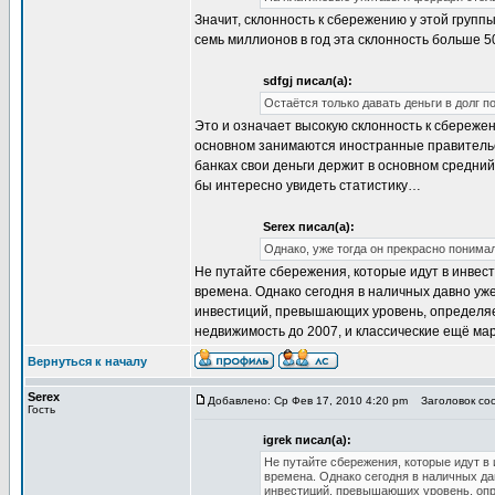
Значит, склонность к сбережению у этой групп
семь миллионов в год эта склонность больше 5
sdfgj писал(а):
Остаётся только давать деньги в долг п
Это и означает высокую склонность к сбережен
основном занимаются иностранные правительст
банках свои деньги держит в основном средний
бы интересно увидеть статистику…
Serex писал(а):
Однако, уже тогда он прекрасно понимал
Не путайте сбережения, которые идут в инвест
времена. Однако сегодня в наличных давно уже
инвестиций, превышающих уровень, определяем
недвижимость до 2007, и классические ещё мар
Вернуться к началу
Serex
Добавлено: Ср Фев 17, 2010 4:20 pm
Заголовок соо
Гость
igrek писал(а):
Не путайте сбережения, которые идут в 
времена. Однако сегодня в наличных дав
инвестиций, превышающих уровень, опре