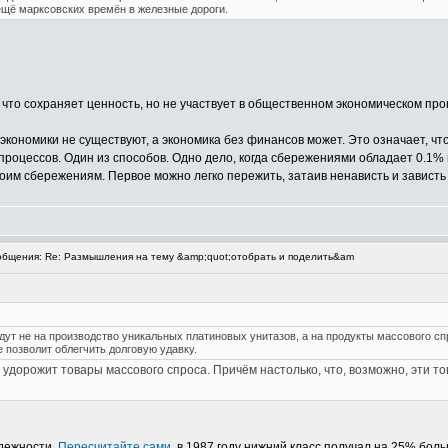
ещё марксовских времён в железные дороги.
 что сохраняет ценность, но не участвует в общественном экономическом проце
 экономики не существуют, а экономика без финансов может. Это означает, чт
процессов. Один из способов. Одно дело, когда сбережениями обладает 0.1% 
оим сбережениям. Первое можно легко пережить, затаив ненависть и зависть
бщения: Re: Размышления на тему &amp;quot;отобрать и поделить&am
дут не на производство уникальных платиновых унитазов, а на продукты массового сп
е позволит облегчить долговую удавку.
 удорожит товары массового спроса. Причём настолько, что, возможно, эти 
дежности.
Пересчитайте сами
, в 1987 году нижний класс получал на 25% боль