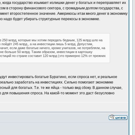
 когда государство изымает излишки денег у богатых и переправляет их
ом в сторону финансового сектора, с громадным долгом государства, с
имеет второстепенное значение. Америкосы итак много денег в экономику
о надо будет убирать структурные перекосы в экономике.
з 250 млрд, которые мы хотим передать бедным, 125 млрд шло на
 пойдёт 245 млрд., а на инвестиции лишь 5 млрд. Допустим,
чит, если даже богатые ничего, кроме унитазов, не потребляли, на
 не больше 50 млрд. Таким образом, инвестиции в картошку
стиций по стране составит 120 млрд (это примерно 12% от прежних
 будут инвестировать богатые Буратино, если спроса нет, и реальное
 реально заработать на инвестициях. Сильно помогают экономике
ый для богатых. Т.е. те же яйца - только вид сбоку. В данном случае,
р для повышения спроса. На какой-то момент это даст безусловно