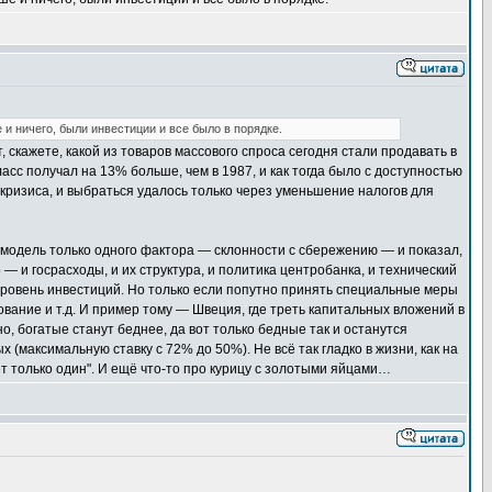
и ничего, были инвестиции и все было в порядке.
 скажете, какой из товаров массового спроса сегодня стали продавать в
сс получал на 13% больше, чем в 1987, и как тогда было с доступностью
 кризиса, и выбраться удалось только через уменьшение налогов для
 модель только одного фактора — склонности с сбережению — и показал,
 и госрасходы, и их структура, и политика центробанка, и технический
 уровень инвестиций. Но только если попутно принять специальные меры
ование и т.д. И пример тому — Швеция, где треть капитальных вложений в
о, богатые станут беднее, да вот только бедные так и останутся
 (максимальную ставку с 72% до 50%). Не всё так гладко в жизни, как на
ет только один". И ещё что-то про курицу с золотыми яйцами…