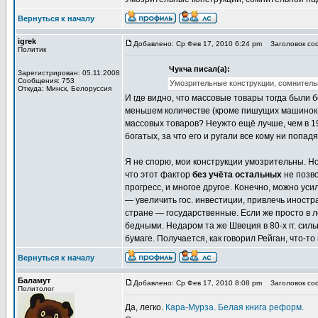
Вернуться к началу
igrek
Добавлено: Ср Фев 17, 2010 6:24 pm
Заголовок соо
Политик
Чукча писал(а):
Зарегистрирован: 05.11.2008
Сообщения: 753
Умозрительные конструкции, сомнительн
Откуда: Минск, Белоруссия
И где видно, что массовые товары тогда были б
меньшем количестве (кроме пишущих машинок и 
массовых товаров? Неужто ещё лучше, чем в 19
богатых, за что его и ругали все кому ни попад
Я не спорю, мои конструкции умозрительны. Н
что этот фактор
без учёта остальных
не позво
прогресс, и многое другое. Конечно, можно ус
— увеличить гос. инвестиции, привлечь иностр
стране — государственные. Если же просто в ло
бедными. Недаром та же Швеция в 80-х гг. силь
бумаге. Получается, как говорил Рейган, что-
Вернуться к началу
Баламут
Добавлено: Ср Фев 17, 2010 8:08 pm
Заголовок соо
Политолог
Да, легко.
Кара-Мурза. Белая книга реформ.