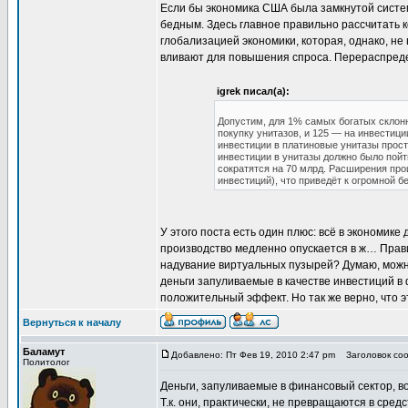
Если бы экономика США была замкнутой систем
бедным. Здесь главное правильно рассчитать к
глобализацией экономики, которая, однако, не
вливают для повышения спроса. Перераспредел
igrek писал(а):
Допустим, для 1% самых богатых склонн
покупку унитазов, и 125 — на инвестици
инвестиции в платиновые унитазы просто
инвестиции в унитазы должно было пойти
сократятся на 70 млрд. Расширения про
инвестиций), что приведёт к огромной б
У этого поста есть один плюс: всё в экономике
производство медленно опускается в ж… Прави
надувание виртуальных пузырей? Думаю, можно 
деньги запуливаемые в качестве инвестиций в 
положительный эффект. Но так же верно, что э
Вернуться к началу
Баламут
Добавлено: Пт Фев 19, 2010 2:47 pm
Заголовок соо
Политолог
Деньги, запуливаемые в финансовый сектор, в
Т.к. они, практически, не превращаются в сред