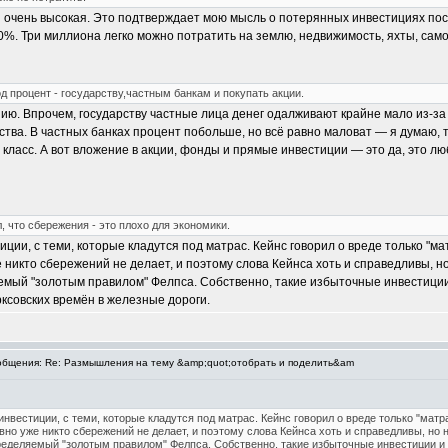
ы очень высокая. Это подтверждает мою мысль о потерянных инвестициях посл
0%. Три миллиона легко можно потратить на землю, недвижимость, яхты, само
од процент - государству,частным банкам и покупать акции.
ию. Впрочем, государству частные лица денег одалживают крайне мало из-за 
ва. В частных банках процент побольше, но всё равно маловат — я думаю, т
 класс. А вот вложение в акции, фонды и прямые инвестиции — это да, это 
, что сбережения - это плохо для экономики.
иции, с теми, которые кладутся под матрас. Кейнс говорил о вреде только "
 никто сбережений не делает, и поэтому слова Кейнса хоть и справедливы, н
ый "золотым правилом" Фелпса. Собственно, такие избыточные инвестиции и 
ксовских времён в железные дороги.
бщения: Re: Размышления на тему &amp;quot;отобрать и поделить&am
инвестиции, с теми, которые кладутся под матрас. Кейнс говорил о вреде только "мат
но уже никто сбережений не делает, и поэтому слова Кейнса хоть и справедливы, но 
деляемый "золотым правилом" Фелпса. Собственно, такие избыточные инвестиции и пр