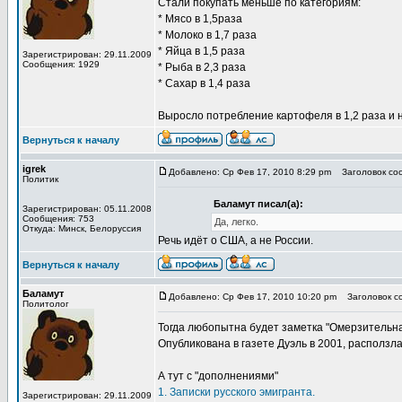
Стали покупать меньше по категориям:
* Мясо в 1,5раза
* Молоко в 1,7 раза
* Яйца в 1,5 раза
Зарегистрирован: 29.11.2009
Сообщения: 1929
* Рыба в 2,3 раза
* Сахар в 1,4 раза
Выросло потребление картофеля в 1,2 раза и 
Вернуться к началу
igrek
Добавлено: Ср Фев 17, 2010 8:29 pm
Заголовок соо
Политик
Баламут писал(а):
Зарегистрирован: 05.11.2008
Сообщения: 753
Да, легко.
Откуда: Минск, Белоруссия
Речь идёт о США, а не России.
Вернуться к началу
Баламут
Добавлено: Ср Фев 17, 2010 10:20 pm
Заголовок со
Политолог
Тогда любопытна будет заметка "Омерзительна
Опубликована в газете Дуэль в 2001, расползлась
А тут с "дополнениями"
1. Записки русского эмигранта.
Зарегистрирован: 29.11.2009