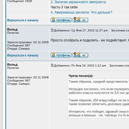
Сообщения: 1929
2. Записки украинского эмигранта.
Часть 3 так себе
4. Американца уволили. Что дальше?
Вернуться к началу
Вольд
Добавлено: Ср Фев 17, 2010 11:27 pm
Заголовок со
Политик
Просто отобрать и поделить - не подействует.
Зарегистрирован: 02.11.2008
Сообщения: 997
Откуда: Самара
Вернуться к началу
Вольд
Добавлено: Пт Фев 19, 2010 1:12 pm
Заголовок соо
Политик
Чукча писал(а):
Зарегистрирован: 02.11.2008
Сообщения: 997
Таким образом, средний представитель "
Откуда: Самара
Нетрудно посчитать, что если поумерить
рабочего класса получится по 3,5 тыс до
Таким образом, 250 млрд пойдут не на п
также позволит облегчить долговую удав
Интересно, что победит, здравый смысл
меньше и меньше - см. таблицы 3 и 4) в