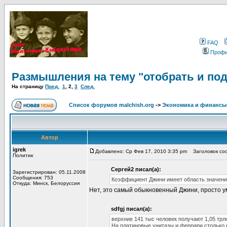
FAQ
Проф
Размышления на тему "отобрать и по
На страницу
Пред.
1
,
2
,
3
След.
Список форумов malchish.org
->
Экономика и финансы
Автор
igrek
Добавлено: Ср Фев 17, 2010 3:35 pm
Заголовок соо
Политик
Сергей2 писал(а):
Зарегистрирован: 05.11.2008
Сообщения: 753
Коэффициент Джини имеет область значений
Откуда: Минск, Белоруссия
Нет, это самый обыкновенный Джини, просто у
sdfgj писал(а):
верхние 141 тыс человек получают 1,05 трл
На платиновые унитазы и феррари столько 