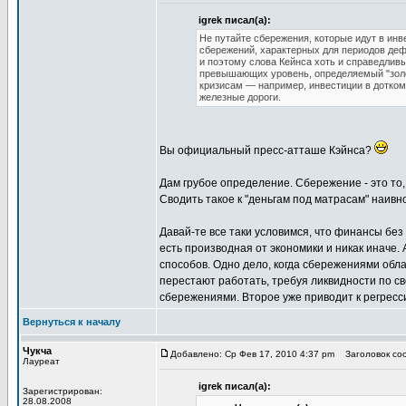
igrek писал(а):
Не путайте сбережения, которые идут в инв
сбережений, характерных для периодов дефл
и поэтому слова Кейнса хоть и справедливы
превышающих уровень, определяемый "золо
кризисам — например, инвестиции в доткомы
железные дороги.
Вы официальный пресс-атташе Кэйнса?
Дам грубое определение. Сбережение - это то,
Сводить такое к "деньгам под матрасам" наивно 
Давай-те все таки условимся, что финансы без
есть производная от экономики и никак иначе.
способов. Одно дело, когда сбережениями обла
перестают работать, требуя ликвидности по св
сбережениями. Второе уже приводит к регрес
Вернуться к началу
Чукча
Добавлено: Ср Фев 17, 2010 4:37 pm
Заголовок соо
Лауреат
igrek писал(а):
Зарегистрирован:
28.08.2008