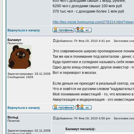
655 чел с доходами свыше 1 млрд. рублей,
6200 чел с доходами свыше 100 млн руб
370 тыс чел - с доходами более 1 млн руб
http://leo-mosk.livejournal.com/278314.html?vi
Вернуться к началу
Баламут
Добавлено: Пт Фев 19, 2010 4:41 pm
Заголовок соо
Политолог
Это современное широко пропиаренное поним
Так же как и понимание под капиталом - денег, с
Куда приятнее и солиднее называть себя инве
Одно дело клещ-спекулянт, другое инвестор - п
Вот и переворот в мозгах.
Зарегистрирован: 29.11.2009
Сообщения: 1929
Если деньги не приходят в реальный сектор, о
Что и зовётся не русским словом "надувательст
Моё понимание инвестиций - то, что вложено в
Амортизация и модернизация - это инвестиции
Вернуться к началу
Вольд
Добавлено: Пт Фев 19, 2010 4:50 pm
Заголовок соо
Политик
Баламут писал(а):
Зарегистрирован: 02.11.2008
Сообщения: 997