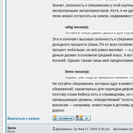
Значит, склонность к сбережению у этой груп
экспроприации экспроприаторов. Хотя, я не ду
легко можно потратить на землю, недвижимость
sdfgj писал(а):
Остаётся только давать деньги в долг под п
Это и означает высокую склонность к сбережен
доходного процента (лишь 2% от всех гособли
процент побольше, но всё равно маловат — я 
деньги держит в основном средний класс. А во
богачей. Однако таково лишь моё предположен
Serex писал(а):
Однако, уже тогда он прекрасно понимал, чт
Не путайте сбережения, которые идут в инвест
сбережений, характерных для периодов дефляц
поэтому слова Кейнса хоть и справедливы, но 
превышающих уровень, определяемый "золотым
кризисам — например, инвестиции в доткомы до
дороги.
Вернуться к началу
Serex
Добавлено: Ср Фев 17, 2010 4:20 pm
Заголовок соо
Гость