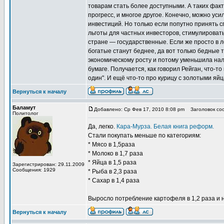
товарам стать более доступными. А таких факт
прогресс, и многое другое. Конечно, можно ус
инвестиций. Но только если попутно принять 
льготы для частных инвесторов, стимулировать
стране — государственные. Если же просто в ло
богатые станут беднее, да вот только бедные т
экономическому росту и потому уменьшила налог
бумаге. Получается, как говорил Рейган, что-т
один". И ещё что-то про курицу с золотыми я
Вернуться к началу
Баламут
Добавлено: Ср Фев 17, 2010 8:08 pm
Заголовок соо
Политолог
Да, легко.
Кара-Мурза. Белая книга реформ.
Стали покупать меньше по категориям:
* Мясо в 1,5раза
* Молоко в 1,7 раза
* Яйца в 1,5 раза
Зарегистрирован: 29.11.2009
Сообщения: 1929
* Рыба в 2,3 раза
* Сахар в 1,4 раза
Выросло потребление картофеля в 1,2 раза и 
Вернуться к началу