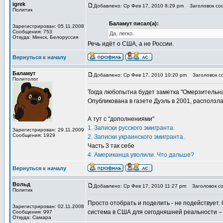
igrek
Добавлено: Ср Фев 17, 2010 8:29 pm
Заголовок соо
Политик
Баламут писал(а):
Зарегистрирован: 05.11.2008
Сообщения: 753
Да, легко.
Откуда: Минск, Белоруссия
Речь идёт о США, а не России.
Вернуться к началу
Баламут
Добавлено: Ср Фев 17, 2010 10:20 pm
Заголовок со
Политолог
Тогда любопытна будет заметка "Омерзительна
Опубликована в газете Дуэль в 2001, расползлась
А тут с "дополнениями"
1. Записки русского эмигранта.
Зарегистрирован: 29.11.2009
Сообщения: 1929
2. Записки украинского эмигранта.
Часть 3 так себе
4. Американца уволили. Что дальше?
Вернуться к началу
Вольд
Добавлено: Ср Фев 17, 2010 11:27 pm
Заголовок со
Политик
Просто отобрать и поделить - не подействует.
Зарегистрирован: 02.11.2008
система в США для сегодняшней реальности – 
Сообщения: 997
Откуда: Самара