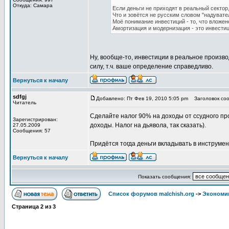
Откуда: Самара
Если деньги не приходят в реальный сектор
Что и зовётся не русским словом "надувате
Моё понимание инвестиций - то, что вложен
Амортизация и модернизация - это инвестиц
Ну, вообще-то, инвестиции в реальное произв
силу, т.ч. ваше определение справедливо.
Вернуться к началу
sdfgj
Добавлено: Пт Фев 19, 2010 5:05 pm
Заголовок соо
Читатель
Сделайте налог 90% на доходы от ссудного пр
Зарегистрирован:
доходы. Налог на дьявола, так сказать).
27.05.2009
Сообщения: 57
Придётся тогда деньги вкладывать в инструмен
Вернуться к началу
Показать сообщения:
Список форумов malchish.org
->
Экономи
Страница
2
из
3