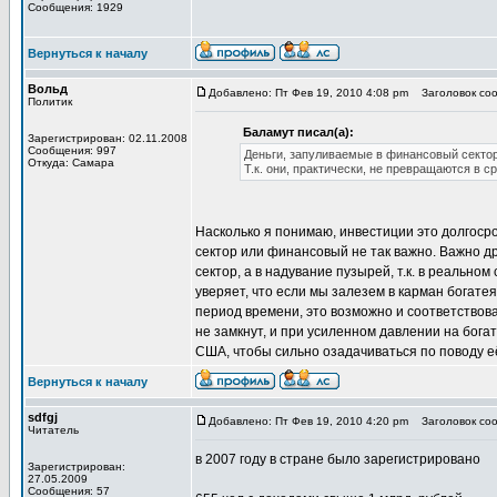
Сообщения: 1929
Вернуться к началу
Вольд
Добавлено: Пт Фев 19, 2010 4:08 pm
Заголовок соо
Политик
Баламут писал(а):
Зарегистрирован: 02.11.2008
Сообщения: 997
Деньги, запуливаемые в финансовый сектор
Откуда: Самара
Т.к. они, практически, не превращаются в с
Насколько я понимаю, инвестиции это долгоср
сектор или финансовый не так важно. Важно дру
сектор, а в надувание пузырей, т.к. в реально
уверяет, что если мы залезем в карман богате
период времени, это возможно и соответствов
не замкнут, и при усиленном давлении на богат
США, чтобы сильно озадачиваться по поводу е
Вернуться к началу
sdfgj
Добавлено: Пт Фев 19, 2010 4:20 pm
Заголовок соо
Читатель
в 2007 году в стране было зарегистрировано
Зарегистрирован:
27.05.2009
Сообщения: 57