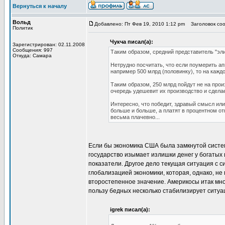
Вернуться к началу
Вольд
Добавлено: Пт Фев 19, 2010 1:12 pm
Заголовок соо
Политик
Чукча писал(а):
Зарегистрирован: 02.11.2008
Сообщения: 997
Таким образом, средний представитель "эли
Откуда: Самара
Нетрудно посчитать, что если поумерить ап
например 500 млрд (половинку), то на каждо
Таким образом, 250 млрд пойдут не на прои
очередь удешевит их производство и сделае
Интересно, что победит, здравый смысл ил
больше и больше, а платят в процентном от
весьма плачевно...
Если бы экономика США была замкнутой систем
государство изымает излишки денег у богатых
показатели. Другое дело текущая ситуация с с
глобализацией экономики, которая, однако, не
второстепенное значение. Америкосы итак мно
пользу бедных несколько стабилизирует ситуац
igrek писал(а):