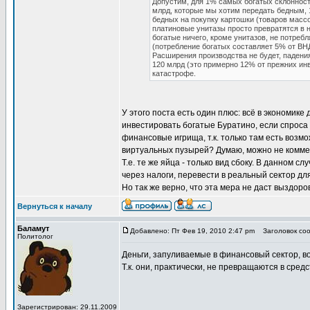
Допустим, для 1% самых богатых склонност
млрд, которые мы хотим передать бедным, 1
бедных на покупку картошки (товаров массо
платиновые унитазы просто превратятся в н
богатые ничего, кроме унитазов, не потреб
(потребление богатых составляет 5% от ВНД
Расширения производства не будет, падени
120 млрд (это примерно 12% от прежних инв
катастрофе.
У этого поста есть один плюс: всё в экономике 
инвестировать богатые Буратино, если спроса
финансовые игрища, т.к. только там есть воз
виртуальных пузырей? Думаю, можно не коммен
Т.е. те же яйца - только вид сбоку. В данном 
через налоги, перевести в реальный сектор д
Но так же верно, что эта мера не даст выздоро
Вернуться к началу
Баламут
Добавлено: Пт Фев 19, 2010 2:47 pm
Заголовок соо
Политолог
Деньги, запуливаемые в финансовый сектор, в
Т.к. они, практически, не превращаются в сред
Зарегистрирован: 29.11.2009