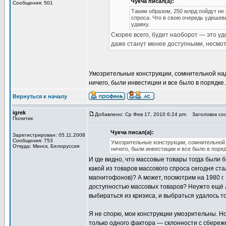
Чукча писал(а):
Сообщения: 501
Таким образом, 250 млрд пойдут не
спроса. Что в свою очередь удешеви
удавку.
Скорее всего, будет наоборот — это уд
даже станут менее доступными, несмот
Умозрительные конструкции, сомнительной на
ничего, были инвестиции и все было в порядке.
Вернуться к началу
igrek
Добавлено: Ср Фев 17, 2010 6:24 pm
Заголовок соо
Политик
Чукча писал(а):
Зарегистрирован: 05.11.2008
Сообщения: 753
Умозрительные конструкции, сомнительной 
Откуда: Минск, Белоруссия
ничего, были инвестиции и все было в поряд
И где видно, что массовые товары тогда были 
какой из товаров массового спроса сегодня с
магнитофонов)? А может, посмотрим на 1980 г. 
доступностью массовых товаров? Неужто ещё лу
выбираться из кризиса, и выбраться удалось то
Я не спорю, мои конструкции умозрительны. Н
только одного фактора — склонности с сбереж