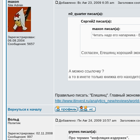
maxon
Добавлено: Вс Авг 23, 2009 6:35 am
Заголовок сооб
Site Admin
n0_quarter писал(а):
Сергей2 писал(а):
maxon писал(а):
Читать надо его напарника -
Зарегистрирован:
06.08.2004
Сообщения: 5657
Согласен, Егешянц хороший экон
А можно ссылочку ?
а то в инете только книжка его находит
Правильно писать: "Егишянц". Главный экономис
http://www.itinvest.ru/analytics_new/reviews/worl
Вернуться к началу
Вольд
Добавлено: Пн Авг 24, 2009 10:57 am
Заголовок со
Политик
grynes писал(а):
Зарегистрирован: 02.11.2008
Сообщения: 997
Про термин "инфляция издержек".