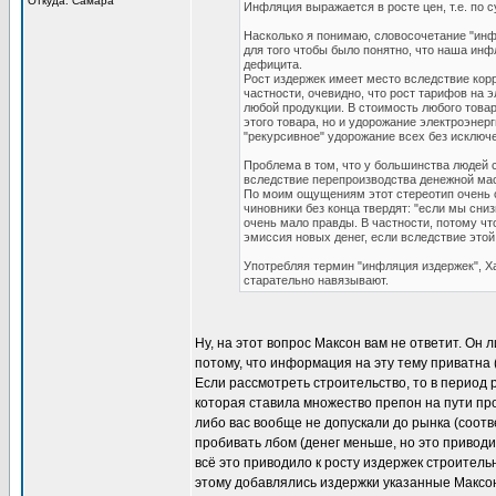
Откуда: Самара
Инфляция выражается в росте цен, т.е. по с
Насколько я понимаю, словосочетание "инфл
для того чтобы было понятно, что наша инф
дефицита.
Рост издержек имеет место вследствие корр
частности, очевидно, что рост тарифов на 
любой продукции. В стоимость любого това
этого товара, но и удорожание электроэнерг
"рекурсивное" удорожание всех без исключ
Проблема в том, что у большинства людей 
вследствие перепроизводства денежной ма
По моим ощущениям этот стереотип очень с
чиновники без конца твердят: "если мы сниз
очень мало правды. В частности, потому чт
эмиссия новых денег, если вследствие это
Употребляя термин "инфляция издержек", Х
старательно навязывают.
Ну, на этот вопрос Максон вам не ответит. Он 
потому, что информация на эту тему приватна 
Если рассмотреть строительство, то в период 
которая ставила множество препон на пути пр
либо вас вообще не допускали до рынка (соотв
пробивать лбом (денег меньше, но это приводит
всё это приводило к росту издержек строитель
этому добавлялись издержки указанные Максоно