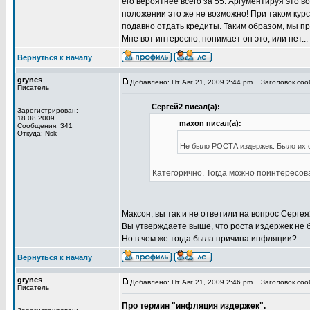
его вероятнее всего за 55. Аргументируя это 
положении это же не возможно! При таком кур
подавно отдать кредиты. Таким образом, мы пр
Мне вот интересно, понимает он это, или нет...
Вернуться к началу
grynes
Добавлено: Пт Авг 21, 2009 2:44 pm
Заголовок сооб
Писатель
Сергей2 писал(а):
Зарегистрирован:
18.08.2009
maxon писал(а):
Сообщения: 341
Откуда: Nsk
Не было РОСТА издержек. Было их с
Категорично. Тогда можно поинтересов
Максон, вы так и не ответили на вопрос Сергея
Вы утверждаете выше, что роста издержек не 
Но в чем же тогда была причина инфляции?
Вернуться к началу
grynes
Добавлено: Пт Авг 21, 2009 2:46 pm
Заголовок сооб
Писатель
Про термин "инфляция издержек".