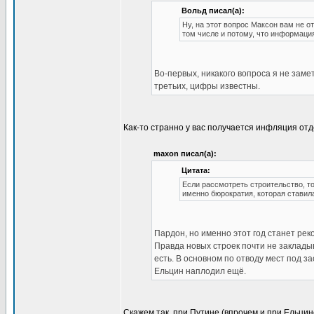
Вольд писал(а):
Ну, на этот вопрос Максон вам не от
том числе и потому, что информация
Во-первых, никакого вопроса я не замет
третьих, цифры известны.
Как-то странно у вас получается инфляция отд
maxon писал(а):
Цитата:
Если рассмотреть строительство, то
именно бюрократия, которая ставил
Пардон, но именно этот год станет рек
Правда новых строек почти не заклады
есть. В основном по отводу мест под за
Ельцин наплодил ещё.
Скажем так, при Путине (впрочем и при Ельцин