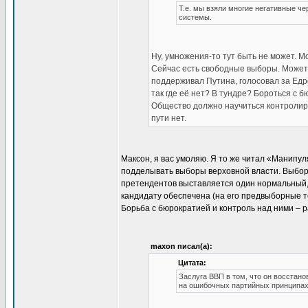
Т.е. мы взяли многие негативные че
системы.
Ну, умножения-то тут быть не может. М
Сейчас есть свободные выборы. Можете
поддерживал Путина, голосовал за Едр
так где её нет? В тундре? Бороться с 
Общество должно научиться контролиров
пути нет.
Максон, я вас умоляю. Я то же читал «Манипу
подделывать выборы верховной власти. Выборы 
претендентов выставляется один нормальный,
кандидату обеспечена (на его предвыборные те
Борьба с бюрократией и контроль над ними – р
maxon писал(а):
Цитата:
Заслуга ВВП в том, что он восстано
на ошибочных партийных принципах 