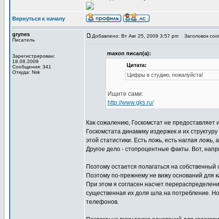
Вернуться к началу
grynes
Добавлено: Вт Авг 25, 2009 3:57 pm
Заголовок сооб
Писатель
maxon писал(а):
Зарегистрирован:
18.08.2009
Цитата:
Сообщения: 341
Откуда: Nsk
Цифры в студию, пожалуйста!
Ищите сами:
http://www.gks.ru/
Как сожалению, Госкомстат не предоставляет 
Госкомстата динамику издержек и их структуру
этой статистики. Есть ложь, есть наглая ложь, а
Другое дело - стопроцентные факты. Вот, напр
Поэтому остается полагаться на собственный 
Поэтому по-прежнему не вижу оснований для к
При этом я согласен насчет перераспределения
существенная их доля шла на потребление. Но
телефонов.