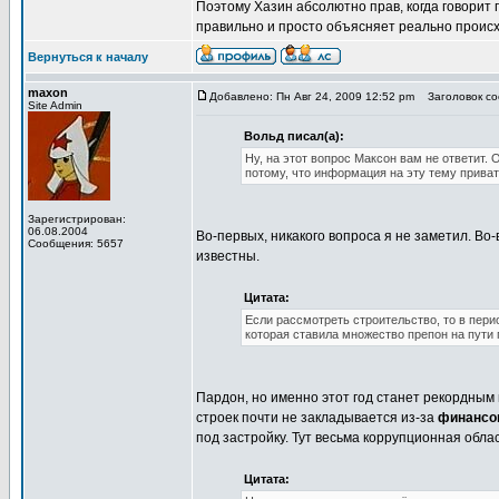
Поэтому Хазин абсолютно прав, когда говорит
правильно и просто объясняет реально происх
Вернуться к началу
maxon
Добавлено: Пн Авг 24, 2009 12:52 pm
Заголовок со
Site Admin
Вольд писал(а):
Ну, на этот вопрос Максон вам не ответит. 
потому, что информация на эту тему приват
Зарегистрирован:
06.08.2004
Во-первых, никакого вопроса я не заметил. Во-
Сообщения: 5657
известны.
Цитата:
Если рассмотреть строительство, то в пери
которая ставила множество препон на пути 
Пардон, но именно этот год станет рекордным 
строек почти не закладывается из-за
финансо
под застройку. Тут весьма коррупционная обла
Цитата: