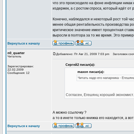
что это происходило на фоне инфляции никак н
издержек, а с ростом спроса, который идёт от 
Конечно, наблюдался и некоторый рост той час
менее общая рентабельность производства рос
критическое значение имеет процентная ставка
выросли в полтора за то же время. Это пример
Вернуться к началу
n0_quarter
Добавлено: Пт Авг 21, 2009 7:03 pm
Заголовок сооб
Читатель
Сергей2 писал(а):
Зарегистрирован:
22.02.2009
maxon писал(а):
Сообщения: 12
Читать надо его напарника - Егешян
Согласен, Егешянц хороший экономист.
А можно ссылочку ?
а то в инете только книжка его находится, а в
Вернуться к началу