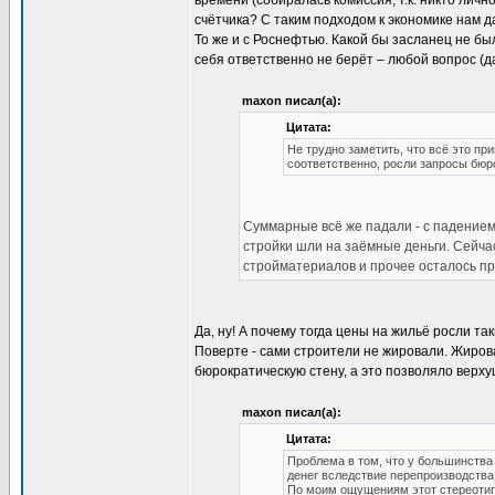
времени (собиралась комиссия, т.к. никто личн
счётчика? С таким подходом к экономике нам д
То же и с Роснефтью. Какой бы засланец не бы
себя ответственно не берёт – любой вопрос (
maxon писал(а):
Цитата:
Не трудно заметить, что всё это пр
соответственно, росли запросы бюр
Суммарные всё же падали - с падением
стройки шли на заёмные деньги. Сейчас
стройматериалов и прочее осталось п
Да, ну! А почему тогда цены на жильё росли т
Поверте - сами строители не жировали. Жирова
бюрократическую стену, а это позволяло верх
maxon писал(а):
Цитата:
Проблема в том, что у большинства
денег вследствие перепроизводств
По моим ощущениям этот стереотип 