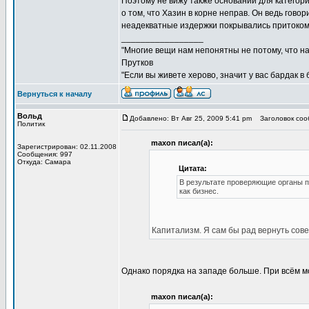
Поэтому не вижу также оснований для категор
о том, что Хазин в корне неправ. Он ведь гово
неадекватные издержки покрывались притоком
_________________
"Многие вещи нам непонятны не потому, что наш
Прутков
"Если вы живете херово, значит у вас бардак в
Вернуться к началу
Вольд
Добавлено: Вт Авг 25, 2009 5:41 pm
Заголовок сооб
Политик
maxon писал(а):
Зарегистрирован: 02.11.2008
Сообщения: 997
Откуда: Самара
Цитата:
В результате проверяющие органы 
как бизнес.
Капитализм. Я сам бы рад вернуть сов
Однако порядка на западе больше. При всём м
maxon писал(а):