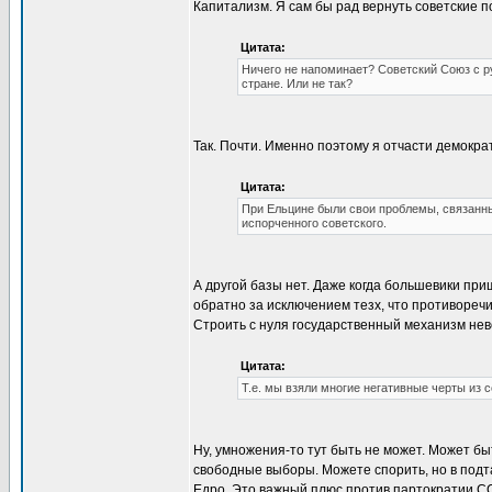
Капитализм. Я сам бы рад вернуть советские п
Цитата:
Ничего не напоминает? Советский Союз с р
стране. Или не так?
Так. Почти. Именно поэтому я отчасти демократ
Цитата:
При Ельцине были свои проблемы, связанные
испорченного советского.
А другой базы нет. Даже когда большевики при
обратно за исключением тезх, что противореч
Строить с нуля государственный механизм не
Цитата:
Т.е. мы взяли многие негативные черты из 
Ну, умножения-то тут быть не может. Может бы
свободные выборы. Можете спорить, но в подт
Едро. Это важный плюс против партократии ССС