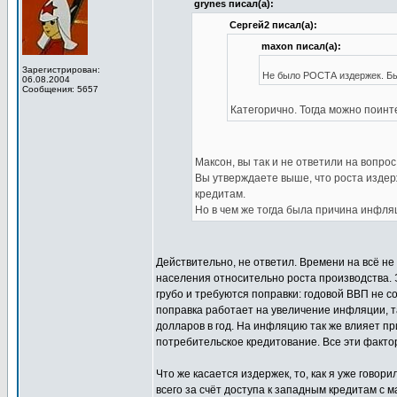
grynes писал(а):
Сергей2 писал(а):
maxon писал(а):
Зарегистрирован:
Не было РОСТА издержек. Бы
06.08.2004
Сообщения: 5657
Категорично. Тогда можно поинт
Максон, вы так и не ответили на вопрос
Вы утверждаете выше, что роста издер
кредитам.
Но в чем же тогда была причина инфля
Действительно, не ответил. Времени на всё н
населения относительно роста производства. Э
грубо и требуются поправки: годовой ВВП не со
поправка работает на увеличение инфляции, т
долларов в год. На инфляцию так же влияет п
потребительское кредитование. Все эти факто
Что же касается издержек, то, как я уже гово
всего за счёт доступа к западным кредитам с 