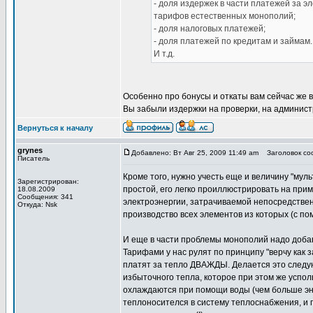
- доля издержек в части платежей за эл
тарифов естественных монополий;
- доля налоговых платежей;
- доля платежей по кредитам и займам.
И т.д.
Особенно про бонусы и откаты вам сейчас же 
Вы забыли издержки на проверки, на админист
Вернуться к началу
grynes
Добавлено: Вт Авг 25, 2009 11:49 am
Заголовок соо
Писатель
Кроме того, нужно учесть еще и величину "муль
Зарегистрирован:
простой, его легко проиллюстрировать на при
18.08.2009
Сообщения: 341
электроэнергии, затрачиваемой непосредственн
Откуда: Nsk
производство всех элементов из которых (с по
И еще в части проблемы монополий надо добав
Тарифами у нас рулят по принципу "верчу как з
платят за тепло ДВАЖДЫ. Делается это следу
избыточного тепла, которое при этом же успо
охлаждаются при помощи воды (чем больше эне
теплоносителся в систему теплоснабжения, и п