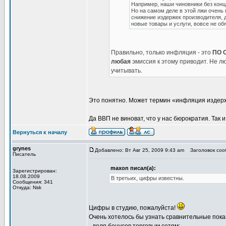
Например, наши чиновники без конца
Но на самом деле в этой лжи очень 
снижение издержек производителя, 
новые товары и услуги, вовсе не о
Правильно, только инфляция - это
ПО 
любая
эмиссия к этому приводит. Не л
учитывать.
Это понятно. Может термин «инфляция издерже
Да ВВП не виноват, что у нас бюрократия. Так и
Вернуться к началу
grynes
Добавлено: Вт Авг 25, 2009 9:43 am
Заголовок сооб
Писатель
maxon писал(а):
Зарегистрирован:
18.08.2009
В третьих, цифры известны.
Сообщения: 341
Откуда: Nsk
Цифры в студию, пожалуйста!
Очень хотелось бы узнать сравнительные пока