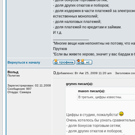
- доля бонусов торговым сетям;
- доля других откатов и поборов;
- доля издержек в части платежей за электроэн
естественных монополий;
- доля налоговых платежей;
- доля платежей по кредитам и займам.
И т.д.
_________________
"Многие вещи нам непонятны не потому, что наш
Прутков
"Если вы живете херово, значит у вас бардак в
Вернуться к началу
Вольд
Добавлено: Вт Авг 25, 2009 11:20 am
Заголовок соо
Политик
grynes писал(а):
Зарегистрирован: 02.11.2008
Сообщения: 997
maxon писал(а):
Откуда: Самара
В третьих, цифры известны.
Цифры в студию, пожалуйста!
Очень хотелось бы узнать сравнительн
- доля бонусов торговым сетям;
- доля других откатов и поборов;