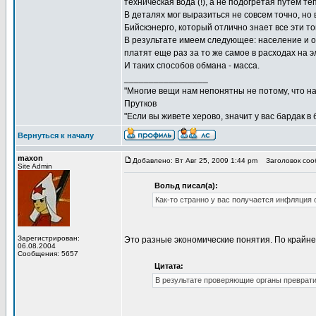
техническая вода (!), а не подогретая путем т
В деталях мог выразиться не совсем точно, но 
Бийскэнерго, который отлично знает все эти то
В результате имеем следующее: население и орг
платят еще раз за то же самое в расходах на 
И таких способов обмана - масса.
_________________
"Многие вещи нам непонятны не потому, что наш
Прутков
"Если вы живете херово, значит у вас бардак в
Вернуться к началу
maxon
Добавлено: Вт Авг 25, 2009 1:44 pm
Заголовок сооб
Site Admin
Вольд писал(а):
Как-то странно у вас получается инфляция 
Зарегистрирован:
Это разные экономические понятия. По крайне
06.08.2004
Сообщения: 5657
Цитата:
В результате проверяющие органы преврати