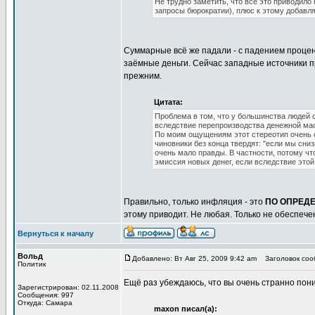
Не трудно заметить, что всё это приводило
запросы бюрократии), плюс к этому добавл
Суммарные всё же падали - с падением процен
заёмные деньги. Сейчас западные источники п
прежним.
Цитата:
Проблема в том, что у большинства людей 
вследствие перепроизводства денежной ма
По моим ощущениям этот стереотип очень с
чиновники без конца твердят: "если мы сниз
очень мало правды. В частности, потому чт
эмиссия новых денег, если вследствие это
Правильно, только инфляция - это
ПО ОПРЕД
этому приводит. Не любая. Только не обеспече
Вернуться к началу
Вольд
Добавлено: Вт Авг 25, 2009 9:42 am
Заголовок сооб
Политик
Ещё раз убеждаюсь, что вы очень странно пон
Зарегистрирован: 02.11.2008
Сообщения: 997
Откуда: Самара
maxon писал(а):