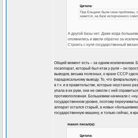
Цитата:
При Ельцине были свои проблемы, с
кажется, на базе испорченного совет
А другой базы нет. Даже когда большев
опомнились и ввели обратно за исключ
Строить с нуля государственный меха
Общий момент есть – за одним исключением. Б
госаппарат, который был итак у руля – он прос
выводов, весьма полезных, о крахе СССР сдела
парадоксальному выводу. То, что февральскую
в т.ч. и в правительстве, которые неустанно 
упала в их руки, они не смогли с ней справить
противоположная. Большевики начинали с «нул
государственном уровне, поэтому переучиваться
аппарат остался старый, а новых «большевиков
государственную машину, и только сейчас, в к
maxon писал(а):
Цитата: