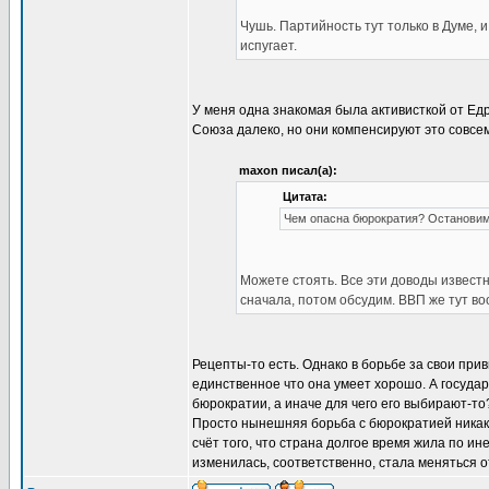
Чушь. Партийность тут только в Думе, и
испугает.
У меня одна знакомая была активисткой от Едр
Союза далеко, но они компенсируют это совсе
maxon писал(а):
Цитата:
Чем опасна бюрократия? Остановим
Можете стоять. Все эти доводы извест
сначала, потом обсудим. ВВП же тут во
Рецепты-то есть. Однако в борьбе за свои при
единственное что она умеет хорошо. А госуда
бюрократии, а иначе для чего его выбирают-то
Просто нынешняя борьба с бюрократией никак 
счёт того, что страна долгое время жила по ин
изменилась, соответственно, стала меняться о