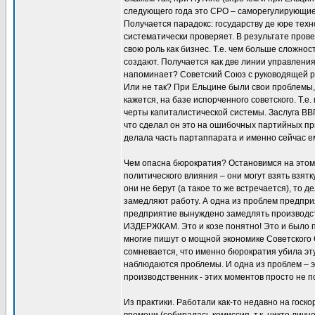
следующего года это СРО – саморегулирующие 
Получается парадокс: государству де юре тех
систематически проверяет. В результате про
свою роль как бизнес. Т.е. чем больше сложнос
создают. Получается как две линии управления:
напоминает? Советский Союз с руководящей ро
Или не так? При Ельцине были свои проблемы,
кажется, на базе испорченного советского. Т.е
черты капиталистической системы. Заслуга ВВП
что сделал он это на ошибочных партийных пр
делала часть партаппарата и именно сейчас е
Чем опасна бюрократия? Остановимся на этом.
политического влияния – они могут взять взятку
они не берут (а такое то же встречается), то
замедляют работу. А одна из проблем предпри
предприятие вынуждено замедлять производство
ИЗДЕРЖКАМ. Это и козе понятно! Это и было 
многие пишут о мощной экономике Советского 
сомневается, что именно бюрократия убила эту
наблюдаются проблемы. И одна из проблем – э
производственник - этих моментов просто не по
Из практики. Работали как-то недавно на госк