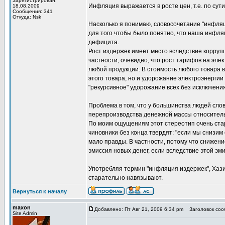
Зарегистрирован:
Инфляция выражается в росте цен, т.е. по сут
18.08.2009
Сообщения: 341
Откуда: Nsk
Насколько я понимаю, словосочетание "инфляц
для того чтобы было понятно, что наша инфляц
дефицита.
Рост издержек имеет место вследствие коррупц
частности, очевидно, что рост тарифов на эле
любой продукции. В стоимость любого товара 
этого товара, но и удорожание электроэнергии 
"рекурсивное" удорожание всех без исключения
Проблема в том, что у большинства людей сло
перепроизводства денежной массы относитель
По моим ощущениям этот стереотип очень стар
чиновники без конца твердят: "если мы снизим 
мало правды. В частности, потому что снижен
эмиссия новых денег, если вследствие этой эм
Употребляя термин "инфляция издержек", Хази
старательно навязывают.
Вернуться к началу
maxon
Добавлено: Пт Авг 21, 2009 6:34 pm
Заголовок сооб
Site Admin