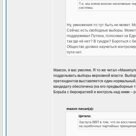
Т.е. мы взяли многие негативные че
системы.
Ну, умножения-то тут быть не может. М
Сейчас есть свободные выборы. Можете
поддерживал Путина, голосовал за Едр
так где её нет? В тундре? Бороться с 
Общество должно научиться контролиров
пути нет.
Максон, я вас умоляю. Я то же читал «Манипу
подделывать выборы верховной власти. Выборы 
претендентов выставляется один нормальный,
кандидату обеспечена (на его предвыборные те
Борьба с бюрократией и контроль над ними – р
maxon писал(а):
Цитата:
Заслуга ВВП в том, что он восстано
на ошибочных партийных принципах 