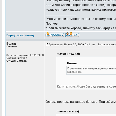
Поэтому не вижу также оснований для категор
о том, что Хазин в корне неправ. Он ведь гово
неадекватные издержки покрывались притоком
_________________
"Многие вещи нам непонятны не потому, что наш
Прутков
"Если вы живете херово, значит у вас бардак в
Вернуться к началу
Вольд
Добавлено: Вт Авг 25, 2009 5:41 pm
Заголовок сооб
Политик
maxon писал(а):
Зарегистрирован: 02.11.2008
Сообщения: 997
Откуда: Самара
Цитата:
В результате проверяющие органы 
как бизнес.
Капитализм. Я сам бы рад вернуть сов
Однако порядка на западе больше. При всём м
maxon писал(а):