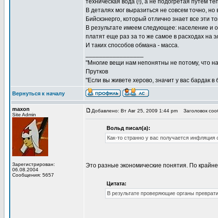
техническая вода (!), а не подогретая путем т
В деталях мог выразиться не совсем точно, но 
Бийскэнерго, который отлично знает все эти то
В результате имеем следующее: население и орг
платят еще раз за то же самое в расходах на 
И таких способов обмана - масса.
_________________
"Многие вещи нам непонятны не потому, что наш
Прутков
"Если вы живете херово, значит у вас бардак в
Вернуться к началу
maxon
Добавлено: Вт Авг 25, 2009 1:44 pm
Заголовок сооб
Site Admin
Вольд писал(а):
Как-то странно у вас получается инфляция 
Зарегистрирован:
Это разные экономические понятия. По крайне
06.08.2004
Сообщения: 5657
Цитата:
В результате проверяющие органы преврати