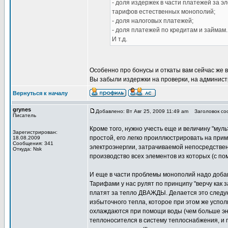
- доля издержек в части платежей за эл
тарифов естественных монополий;
- доля налоговых платежей;
- доля платежей по кредитам и займам.
И т.д.
Особенно про бонусы и откаты вам сейчас же 
Вы забыли издержки на проверки, на админист
Вернуться к началу
grynes
Добавлено: Вт Авг 25, 2009 11:49 am
Заголовок соо
Писатель
Кроме того, нужно учесть еще и величину "муль
Зарегистрирован:
простой, его легко проиллюстрировать на при
18.08.2009
Сообщения: 341
электроэнергии, затрачиваемой непосредственн
Откуда: Nsk
производство всех элементов из которых (с по
И еще в части проблемы монополий надо добав
Тарифами у нас рулят по принципу "верчу как з
платят за тепло ДВАЖДЫ. Делается это следу
избыточного тепла, которое при этом же успо
охлаждаются при помощи воды (чем больше эне
теплоносителся в систему теплоснабжения, и п