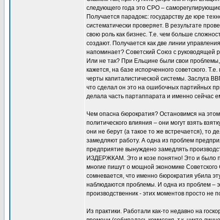
следующего года это СРО – саморегулирующие 
Получается парадокс: государству де юре тех
систематически проверяет. В результате про
свою роль как бизнес. Т.е. чем больше сложнос
создают. Получается как две линии управления:
напоминает? Советский Союз с руководящей ро
Или не так? При Ельцине были свои проблемы,
кажется, на базе испорченного советского. Т.е
черты капиталистической системы. Заслуга ВВП
что сделал он это на ошибочных партийных пр
делала часть партаппарата и именно сейчас е
Чем опасна бюрократия? Остановимся на этом.
политического влияния – они могут взять взятку
они не берут (а такое то же встречается), то
замедляют работу. А одна из проблем предпри
предприятие вынуждено замедлять производство
ИЗДЕРЖКАМ. Это и козе понятно! Это и было 
многие пишут о мощной экономике Советского 
сомневается, что именно бюрократия убила эту
наблюдаются проблемы. И одна из проблем – э
производственник - этих моментов просто не по
Из практики. Работали как-то недавно на госк