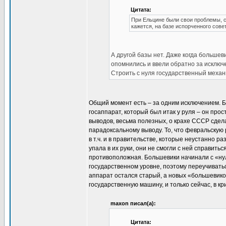
Цитата:
При Ельцине были свои проблемы, с
кажется, на базе испорченного совет
А другой базы нет. Даже когда большев
опомнились и ввели обратно за исключ
Строить с нуля государственный меха
Общий момент есть – за одним исключением. Б
госаппарат, который был итак у руля – он прос
выводов, весьма полезных, о крахе СССР сдела
парадоксальному выводу. То, что февральскую
в т.ч. и в правительстве, которые неустанно 
упала в их руки, они не смогли с ней справить
противоположная. Большевики начинали с «нул
государственном уровне, поэтому переучиваться
аппарат остался старый, а новых «большевиков
государственную машину, и только сейчас, в к
maxon писал(а):
Цитата: