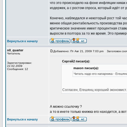
что это происходило на фоне инфляции никак н
издержек, а с ростом спроса, который идёт от 
Конечно, наблюдался и некоторый рост той час
менее общая рентабельность производства рос
критическое значение имеет процентная ставка
выросли в полтора за то же время. Это пример
Вернуться к началу
n0_quarter
Добавлено: Пт Авг 21, 2009 7:03 pm
Заголовок сооб
Читатель
Сергей2 писал(а):
Зарегистрирован:
22.02.2009
maxon писал(а):
Сообщения: 12
Читать надо его напарника - Егешян
Согласен, Егешянц хороший экономист.
А можно ссылочку ?
а то в инете только книжка его находится, а в
Вернуться к началу