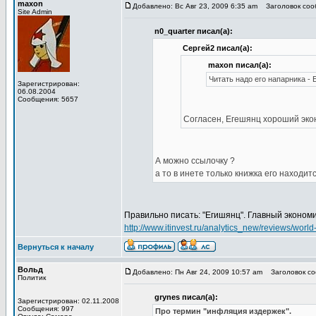
maxon
Добавлено: Вс Авг 23, 2009 6:35 am
Заголовок сооб
Site Admin
n0_quarter писал(а):
Сергей2 писал(а):
maxon писал(а):
Читать надо его напарника -
Зарегистрирован:
06.08.2004
Сообщения: 5657
Согласен, Егешянц хороший экон
А можно ссылочку ?
а то в инете только книжка его находит
Правильно писать: "Егишянц". Главный экономис
http://www.itinvest.ru/analytics_new/reviews/worl
Вернуться к началу
Вольд
Добавлено: Пн Авг 24, 2009 10:57 am
Заголовок со
Политик
grynes писал(а):
Зарегистрирован: 02.11.2008
Сообщения: 997
Про термин "инфляция издержек".