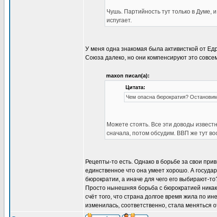
Чушь. Партийность тут только в Думе, и
испугает.
У меня одна знакомая была активисткой от Едр
Союза далеко, но они компенсируют это совсе
maxon писал(а):
Цитата:
Чем опасна бюрократия? Остановим
Можете стоять. Все эти доводы извест
сначала, потом обсудим. ВВП же тут во
Рецепты-то есть. Однако в борьбе за свои при
единственное что она умеет хорошо. А госуда
бюрократии, а иначе для чего его выбирают-то
Просто нынешняя борьба с бюрократией никак 
счёт того, что страна долгое время жила по ин
изменилась, соответственно, стала меняться о