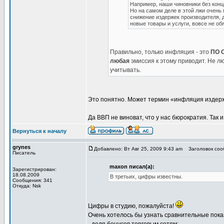
Например, наши чиновники без конца
Но на самом деле в этой лжи очень 
снижение издержек производителя, 
новые товары и услуги, вовсе не о
Правильно, только инфляция - это
ПО 
любая
эмиссия к этому приводит. Не л
учитывать.
Это понятно. Может термин «инфляция издерже
Да ВВП не виноват, что у нас бюрократия. Так и
Вернуться к началу
grynes
Добавлено: Вт Авг 25, 2009 9:43 am
Заголовок сооб
Писатель
maxon писал(а):
Зарегистрирован:
18.08.2009
В третьих, цифры известны.
Сообщения: 341
Откуда: Nsk
Цифры в студию, пожалуйста!
Очень хотелось бы узнать сравнительные пока