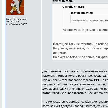
grynes писал(а):
Сергей2 писал(а):
maxon писал(а):
Зарегистрирован:
Не было РОСТА издержек. Бы
06.08.2004
Сообщения: 5657
Категорично. Тогда можно поинт
Максон, вы так и не ответили на вопрос
Вы утверждаете выше, что роста издер
кредитам.
Но в чем же тогда была причина инфля
Действительно, не ответил. Времени на всё н
населения относительно роста производства. Э
грубо и требуются поправки: годовой ВВП не со
поправка работает на увеличение инфляции, т
долларов в год. На инфляцию так же влияет п
потребительское кредитование. Все эти факто
Что же касается издержек, то, как я уже гово
всего за счёт доступа к западным кредитам с 