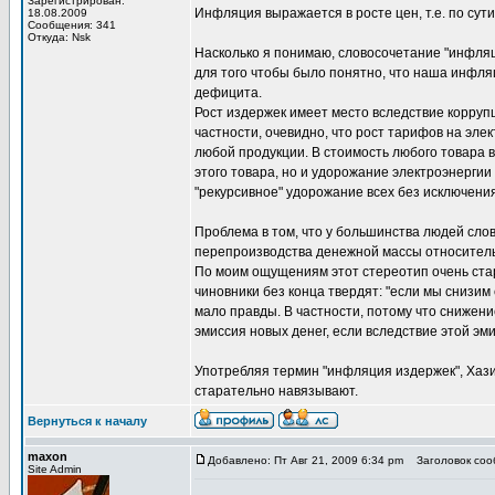
Зарегистрирован:
Инфляция выражается в росте цен, т.е. по сут
18.08.2009
Сообщения: 341
Откуда: Nsk
Насколько я понимаю, словосочетание "инфляц
для того чтобы было понятно, что наша инфляц
дефицита.
Рост издержек имеет место вследствие коррупц
частности, очевидно, что рост тарифов на эле
любой продукции. В стоимость любого товара 
этого товара, но и удорожание электроэнергии 
"рекурсивное" удорожание всех без исключения
Проблема в том, что у большинства людей сло
перепроизводства денежной массы относитель
По моим ощущениям этот стереотип очень стар
чиновники без конца твердят: "если мы снизим 
мало правды. В частности, потому что снижен
эмиссия новых денег, если вследствие этой эм
Употребляя термин "инфляция издержек", Хази
старательно навязывают.
Вернуться к началу
maxon
Добавлено: Пт Авг 21, 2009 6:34 pm
Заголовок сооб
Site Admin