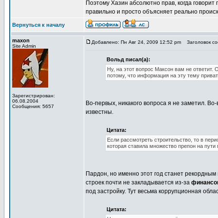
Поэтому Хазин абсолютно прав, когда говорит
правильно и просто объясняет реально происх
Вернуться к началу
maxon
Добавлено: Пн Авг 24, 2009 12:52 pm
Заголовок со
Site Admin
Вольд писал(а):
Ну, на этот вопрос Максон вам не ответит. 
потому, что информация на эту тему приват
Зарегистрирован:
06.08.2004
Во-первых, никакого вопроса я не заметил. Во-
Сообщения: 5657
известны.
Цитата:
Если рассмотреть строительство, то в пери
которая ставила множество препон на пути 
Пардон, но именно этот год станет рекордным 
строек почти не закладывается из-за
финансо
под застройку. Тут весьма коррупционная обла
Цитата: