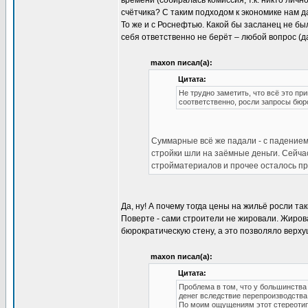
времени (собиралась комиссия, т.к. никто личн
счётчика? С таким подходом к экономике нам д
То же и с Роснефтью. Какой бы засланец не бы
себя ответственно не берёт – любой вопрос (
maxon писал(а):
Цитата:
Не трудно заметить, что всё это пр
соответственно, росли запросы бюр
Суммарные всё же падали - с падением
стройки шли на заёмные деньги. Сейчас
стройматериалов и прочее осталось п
Да, ну! А почему тогда цены на жильё росли т
Поверте - сами строители не жировали. Жирова
бюрократическую стену, а это позволяло верх
maxon писал(а):
Цитата:
Проблема в том, что у большинства
денег вследствие перепроизводств
По моим ощущениям этот стереотип 