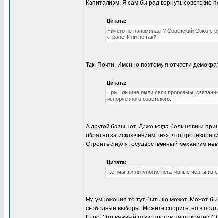
Капитализм. Я сам бы рад вернуть советские п
Цитата:
Ничего не напоминает? Советский Союз с р
стране. Или не так?
Так. Почти. Именно поэтому я отчасти демократ
Цитата:
При Ельцине были свои проблемы, связанные
испорченного советского.
А другой базы нет. Даже когда большевики при
обратно за исключением тезх, что противореч
Строить с нуля государственный механизм не
Цитата:
Т.е. мы взяли многие негативные черты из 
Ну, умножения-то тут быть не может. Может бы
свободные выборы. Можете спорить, но в подт
Едро. Это важный плюс против партократии ССС