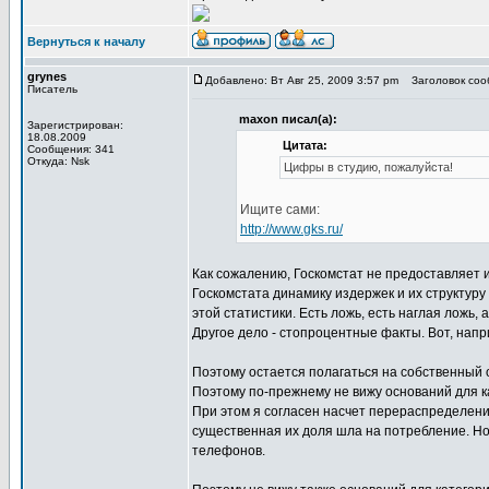
Вернуться к началу
grynes
Добавлено: Вт Авг 25, 2009 3:57 pm
Заголовок сооб
Писатель
maxon писал(а):
Зарегистрирован:
18.08.2009
Цитата:
Сообщения: 341
Откуда: Nsk
Цифры в студию, пожалуйста!
Ищите сами:
http://www.gks.ru/
Как сожалению, Госкомстат не предоставляет 
Госкомстата динамику издержек и их структуру
этой статистики. Есть ложь, есть наглая ложь, а
Другое дело - стопроцентные факты. Вот, напр
Поэтому остается полагаться на собственный 
Поэтому по-прежнему не вижу оснований для к
При этом я согласен насчет перераспределения
существенная их доля шла на потребление. Но
телефонов.