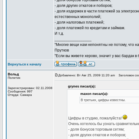
- доля бонусов торговым сетям;
- доля других откатов и поборов;
- доля издержек в части платежей за электроэн
естественных монополий;
- доля налоговых платежей;
- доля платежей по кредитам и займам.
И т.д.
_________________
"Многие вещи нам непонятны не потому, что наш
Прутков
"Если вы живете херово, значит у вас бардак в
Вернуться к началу
Вольд
Добавлено: Вт Авг 25, 2009 11:20 am
Заголовок соо
Политик
grynes писал(а):
Зарегистрирован: 02.11.2008
Сообщения: 997
maxon писал(а):
Откуда: Самара
В третьих, цифры известны.
Цифры в студию, пожалуйста!
Очень хотелось бы узнать сравнительн
- доля бонусов торговым сетям;
- доля других откатов и поборов;