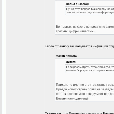
Вольд писал(а):
Ну, на этот вопрос Максон вам не от
том числе и потому, что информация
Во-первых, никакого вопроса я не замет
третьих, цифры известны.
Как-то странно у вас получается инфляция отд
maxon писал(а):
Цитата:
Если рассмотреть строительство, то
именно бюрократия, которая ставил
Пардон, но именно этот год станет рек
Правда новых строек почти не заклады
есть. В основном по отводу мест под за
Ельцин наплодил ещё.
Скажем так, при Путине (впрочем и при Ельцин