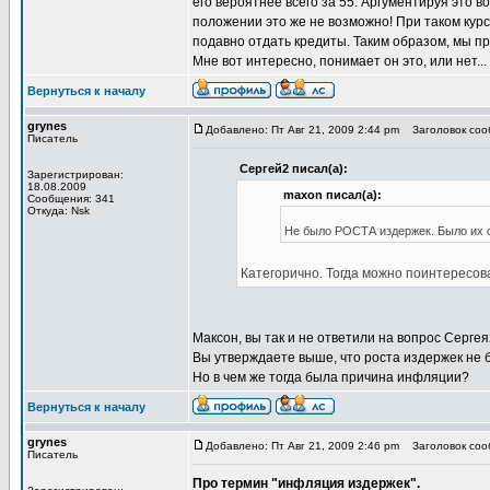
его вероятнее всего за 55. Аргументируя это 
положении это же не возможно! При таком кур
подавно отдать кредиты. Таким образом, мы пр
Мне вот интересно, понимает он это, или нет...
Вернуться к началу
grynes
Добавлено: Пт Авг 21, 2009 2:44 pm
Заголовок сооб
Писатель
Сергей2 писал(а):
Зарегистрирован:
18.08.2009
maxon писал(а):
Сообщения: 341
Откуда: Nsk
Не было РОСТА издержек. Было их с
Категорично. Тогда можно поинтересов
Максон, вы так и не ответили на вопрос Сергея
Вы утверждаете выше, что роста издержек не 
Но в чем же тогда была причина инфляции?
Вернуться к началу
grynes
Добавлено: Пт Авг 21, 2009 2:46 pm
Заголовок сооб
Писатель
Про термин "инфляция издержек".