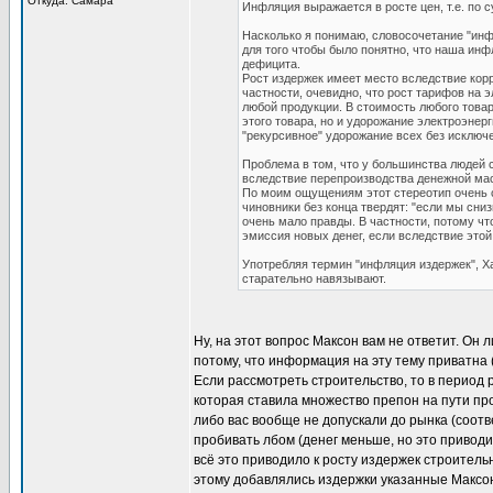
Откуда: Самара
Инфляция выражается в росте цен, т.е. по с
Насколько я понимаю, словосочетание "инфл
для того чтобы было понятно, что наша инф
дефицита.
Рост издержек имеет место вследствие корр
частности, очевидно, что рост тарифов на 
любой продукции. В стоимость любого това
этого товара, но и удорожание электроэнерг
"рекурсивное" удорожание всех без исключ
Проблема в том, что у большинства людей 
вследствие перепроизводства денежной ма
По моим ощущениям этот стереотип очень с
чиновники без конца твердят: "если мы сниз
очень мало правды. В частности, потому чт
эмиссия новых денег, если вследствие это
Употребляя термин "инфляция издержек", Х
старательно навязывают.
Ну, на этот вопрос Максон вам не ответит. Он 
потому, что информация на эту тему приватна 
Если рассмотреть строительство, то в период 
которая ставила множество препон на пути пр
либо вас вообще не допускали до рынка (соотв
пробивать лбом (денег меньше, но это приводит
всё это приводило к росту издержек строитель
этому добавлялись издержки указанные Максоно