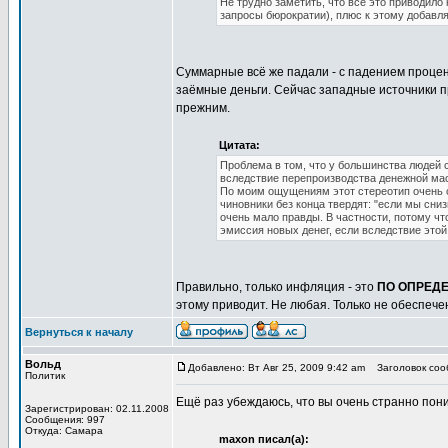
Не трудно заметить, что всё это приводило
запросы бюрократии), плюс к этому добавл
Суммарные всё же падали - с падением процен
заёмные деньги. Сейчас западные источники п
прежним.
Цитата:
Проблема в том, что у большинства людей 
вследствие перепроизводства денежной ма
По моим ощущениям этот стереотип очень с
чиновники без конца твердят: "если мы сниз
очень мало правды. В частности, потому чт
эмиссия новых денег, если вследствие это
Правильно, только инфляция - это
ПО ОПРЕД
этому приводит. Не любая. Только не обеспече
Вернуться к началу
Вольд
Добавлено: Вт Авг 25, 2009 9:42 am
Заголовок сооб
Политик
Ещё раз убеждаюсь, что вы очень странно пон
Зарегистрирован: 02.11.2008
Сообщения: 997
Откуда: Самара
maxon писал(а):