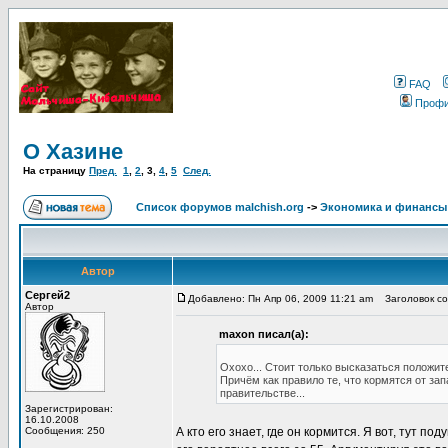
FAQ
Проф
О Хазине
На страницу
Пред.
1
,
2
,
3
,
4
,
5
След.
Список форумов malchish.org
->
Экономика и финансы
Автор
Сергей2
Добавлено: Пн Апр 06, 2009 11:21 am
Заголовок со
Автор
maxon писал(а):
Охохо... Стоит только высказаться положит
Причём как правило те, что кормятся от запа
правительстве...
Зарегистрирован:
16.10.2008
Сообщения: 250
А кто его знает, где он кормится. Я вот, тут п