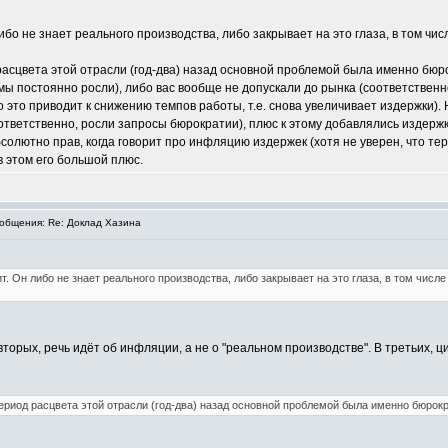
либо не знает реального производства, либо закрывает на это глаза, в том ч
расцвета этой отрасли (год-два) назад основной проблемой была именно бюр
ы постоянно росли), либо вас вообще не допускали до рынка (соответственно
 это приводит к снижению темпов работы, т.е. снова увеличивает издержки). 
тветственно, росли запросы бюрократии), плюс к этому добавлялись издержк
бсолютно прав, когда говорит про инфляцию издержек (хотя не уверен, что т
 этом его большой плюс.
общения: Re: Доклад Хазина
ит. Он либо не знает реального производства, либо закрывает на это глаза, в том чис
вторых, речь идёт об инфляции, а не о "реальном производстве". В третьих, 
ериод расцвета этой отрасли (год-два) назад основной проблемой была именно бюрокр