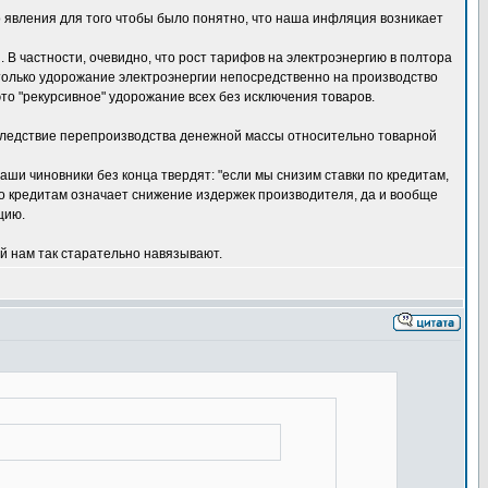
о явления для того чтобы было понятно, что наша инфляция возникает
 В частности, очевидно, что рост тарифов на электроэнергию в полтора
 только удорожание электроэнергии непосредственно на производство
это "рекурсивное" удорожание всех без исключения товаров.
вследствие перепроизводства денежной массы относительно товарной
ши чиновники без конца твердят: "если мы снизим ставки по кредитам,
 по кредитам означает снижение издержек производителя, да и вообще
цию.
й нам так старательно навязывают.