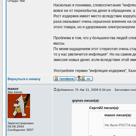
Откуда: Nsk
Насколько я понимаю, словосочетание "инфляц
вовсе не от переизбытка денег в обращении, а
Рост издержек имеет место вследствие коррупц
раза оказывает очень серьезное влияние на с
этого товара, но и удорожание электроэнергии
Проблема в том, что у большинства людей сло
массы.
По моим ощущениям этот стереотип очень стар
то у нас увеличится инфляция". Но на самом д
эмиссия новых денег, если вследствие этой эм
Употребляя термин "инфляция издержек", Хази
Вернуться к началу
maxon
Добавлено: Пт Авг 21, 2009 6:34 pm
Заголовок сооб
Site Admin
grynes писал(а):
Сергей2 писал(а):
maxon писал(а):
Зарегистрирован:
Не было РОСТА изде
06.08.2004
Сообщения: 5657