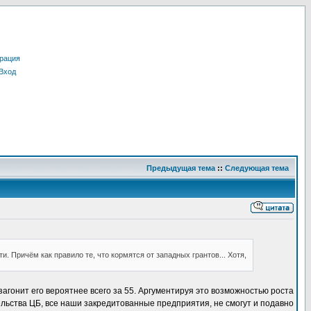
рация
Вход
Предыдущая тема
::
Следующая тема
. Причём как правило те, что кормятся от западных грантов... Хотя,
о загонит его вероятнее всего за 55. Аргументируя это возможностью роста
ельства ЦБ, все наши закредитованные предприятия, не смогут и подавно