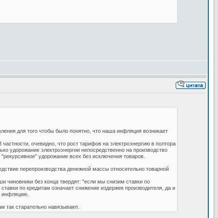
вления для того чтобы было понятно, что наша инфляция возникает
 частности, очевидно, что рост тарифов на электроэнергию в полтора
лько удорожание электроэнергии непосредственно на производство
о "рекурсивное" удорожание всех без исключения товаров.
ледствие перепроизводства денежной массы относительно товарной
и чиновники без конца твердят: "если мы снизим ставки по
 ставки по кредитам означает снижение издержек производителя, да и
ь инфляцию.
ам так старательно навязывают.