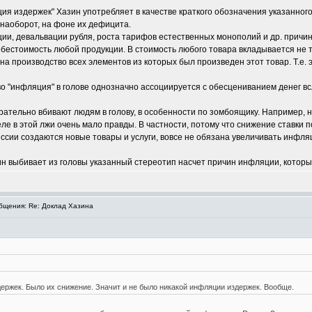
ия издержек" Хазин употребляет в качестве краткого обозначения указанног
 наоборот, на фоне их дефицита.
ии, девальвации рубля, роста тарифов естественных монополий и др. причин.
ебестоимость любой продукции. В стоимость любого товара вкладывается не
 на производство всех элементов из которых был произведен этот товар. Т.е. 
во "инфляция" в голове однозначно ассоциируется с обесцениванием денег 
ательно вбивают людям в голову, в особенности по зомбоящику. Например, на
еле в этой лжи очень мало правды. В частности, потому что снижение ставки
иссии создаются новые товары и услуги, вовсе не обязана увеличивать инфля
н выбивает из головы указанный стереотип насчет причин инфляции, которы
щения: Re: Доклад Хазина
ржек. Было их снижение. Значит и не было никакой инфляции издержек. Вообще.