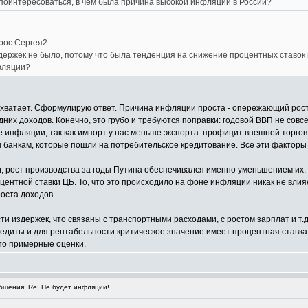
 поинтересоваться, в чем была причина высокой инфляции в России?
рос Сергея2.
держек не было, потому что была тенденция на снижение процентных ставок 
фляции?
е хватает. Сформулирую ответ. Причина инфляции проста - опережающий рост
дних доходов. Конечно, это грубо и требуются поправки: годовой ВВП не совс
е инфляции, так как импорт у нас меньше экспорта: профицит внешней торгов
 банкам, которые пошли на потребительское кредитование. Все эти факторы 
рил, рост производства за годы Путина обеспечивался именно уменьшением их
центной ставки ЦБ. То, что это происходило на фоне инфляции никак не влияе
роста доходов.
ти издержек, что связаны с транспортными расходами, с ростом зарплат и т.
редиты и для рентабельности критическое значение имеет процентная ставка. 
Это примерные оценки.
щения: Re: Не будет инфляции!