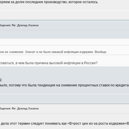
еряем за долги последнее производство, которое осталось.
щения: Re: Доклад Хазина
о их снижение. Значит и не было никакой инфляции издержек. Вообще.
соваться, в чем была причина высокой инфляции в России?
2.
было, потому что была тенденция на снижение процентных ставок по кредита
щения: Re: Доклад Хазина
и дела этот термин следует понимать как <B>рост цен из-за роста издержек</B