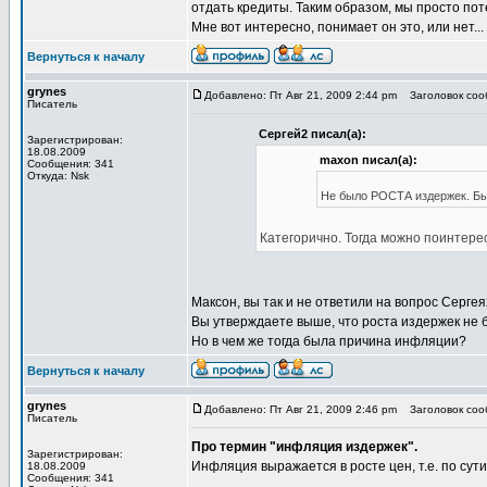
отдать кредиты. Таким образом, мы просто пот
Мне вот интересно, понимает он это, или нет...
Вернуться к началу
grynes
Добавлено: Пт Авг 21, 2009 2:44 pm
Заголовок сооб
Писатель
Сергей2 писал(а):
Зарегистрирован:
18.08.2009
maxon писал(а):
Сообщения: 341
Откуда: Nsk
Не было РОСТА издержек. Был
Категорично. Тогда можно поинтере
Максон, вы так и не ответили на вопрос Сергея
Вы утверждаете выше, что роста издержек не 
Но в чем же тогда была причина инфляции?
Вернуться к началу
grynes
Добавлено: Пт Авг 21, 2009 2:46 pm
Заголовок сооб
Писатель
Про термин "инфляция издержек".
Зарегистрирован:
Инфляция выражается в росте цен, т.е. по сут
18.08.2009
Сообщения: 341