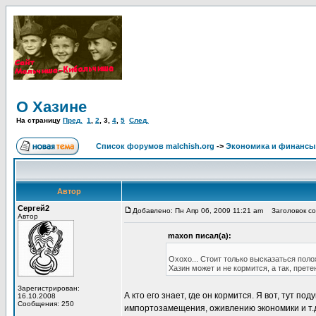
О Хазине
На страницу
Пред.
1
,
2
,
3
,
4
,
5
След.
Список форумов malchish.org
->
Экономика и финансы
Автор
Сергей2
Добавлено: Пн Апр 06, 2009 11:21 am
Заголовок со
Автор
maxon писал(а):
Охохо... Стоит только высказаться поло
Хазин может и не кормится, а так, прете
Зарегистрирован:
А кто его знает, где он кормится. Я вот, тут 
16.10.2008
Сообщения: 250
импортозамещения, оживлению экономики и т.д