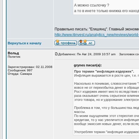
А можно ссылочку ?
а то в инете только книжка его нахо
Правильно писать: "Егишянц". Главный экономис
http://www.itinvest.ru/analytics_new/reviews/worl
Вернуться к началу
Вольд
Добавлено: Пн Авг 24, 2009 10:57 am
Заголовок со
Политик
grynes писал(а):
Зарегистрирован: 02.11.2008
Сообщения: 997
Про термин "инфляция издержек".
Откуда: Самара
Инфляция выражается в росте цен, т.е. 
Насколько я понимаю, словосочетание "
вовсе не от переизбытка денег в обраще
Рост издержек имеет место вследствие к
раза оказывает очень серьезное влияни
этого товара, но и удорожание электроэ
Проблема в том, что у большинства люд
массы.
По моим ощущениям этот стереотип очен
кредитам, то у нас увеличится инфляция
вообще эмиссия новых денег, если всле
Употребляя термин "инфляция издержек"