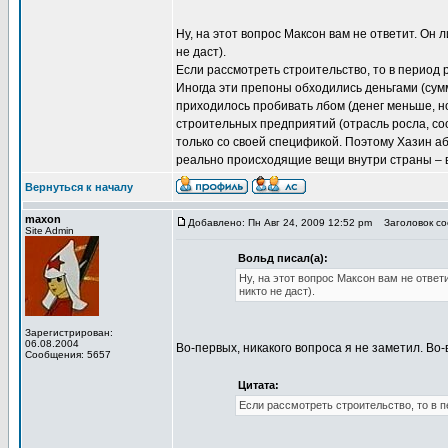
Ну, на этот вопрос Максон вам не ответит. Он 
не даст).
Если рассмотреть строительство, то в период 
Иногда эти препоны обходились деньгами (сумм
приходилось пробивать лбом (денег меньше, но
строительных предприятий (отрасль росла, соо
только со своей спецификой. Поэтому Хазин а
реально происходящие вещи внутри страны – в
Вернуться к началу
maxon
Добавлено: Пн Авг 24, 2009 12:52 pm
Заголовок со
Site Admin
Вольд писал(а):
Ну, на этот вопрос Максон вам не ответ
никто не даст).
Зарегистрирован:
06.08.2004
Во-первых, никакого вопроса я не заметил. Во-
Сообщения: 5657
Цитата:
Если рассмотреть строительство, то в п