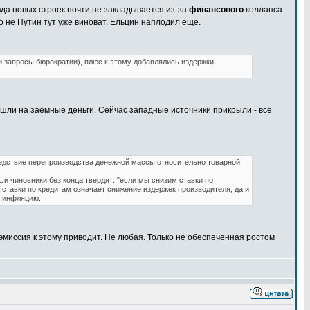
вда новых строек почти не закладывается из-за
финансового
коллапса
Но не Путин тут уже виноват. Ельцин наплодил ещё.
ли запросы бюрократии), плюс к этому добавлялись издержки
 шли на заёмные деньги. Сейчас западные источники прикрыли - всё
ледствие перепроизводства денежной массы относительно товарной
и чиновники без конца твердят: "если мы снизим ставки по
 ставки по кредитам означает снижение издержек производителя, да и
ь инфляцию.
эмиссия к этому приводит. Не любая. Только не обеспеченная ростом