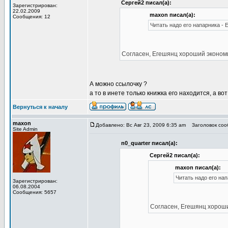
Сергей2 писал(а):
Зарегистрирован:
22.02.2009
maxon писал(а):
Сообщения: 12
Читать надо его напарника - 
Согласен, Егешянц хороший экономи
А можно ссылочку ?
а то в инете только книжка его находится, а в
Вернуться к началу
maxon
Добавлено: Вс Авг 23, 2009 6:35 am
Заголовок сооб
Site Admin
n0_quarter писал(а):
Сергей2 писал(а):
maxon писал(а):
Читать надо его на
Зарегистрирован:
06.08.2004
Сообщения: 5657
Согласен, Егешянц хороши