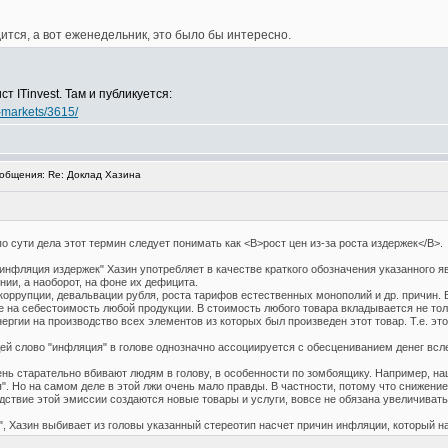
дится, а вот еженедельник, это было бы интересно.
т ITinvest. Там и публикуется:
d-markets/3615/
общения: Re: Доклад Хазина
по сути дела этот термин следует понимать как <B>рост цен из-за роста издержек</B>.
инфляция издержек" Хазин употребляет в качестве краткого обозначения указанного я
нии, а наоборот, на фоне их дефицита.
оррупции, девальвации рубля, роста тарифов естественных монополий и др. причин. В
е на себестоимость любой продукции. В стоимость любого товара вкладывается не то
нергии на производство всех элементов из которых был произведен этот товар. Т.е. эт
ей слово "инфляция" в голове однозначно ассоциируется с обесцениванием денег вс
ь старательно вбивают людям в голову, в особенности по зомбоящику. Например, наш
". Но на самом деле в этой лжи очень мало правды. В частности, потому что снижение
дствие этой эмиссии создаются новые товары и услуги, вовсе не обязана увеличиват
, Хазин выбивает из головы указанный стереотип насчет причин инфляции, который н