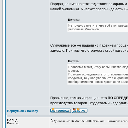
Пардон, но именно этот год станет рекордным 
нашей экономики. А насчёт препон - да есть. В
Цитата:
Не трудно заметить, что всё это привод
указанные Максоном.
Суммарные всё же падали - с падением процен
замерло. При том, что стоимость стройматери
Цитата:
Проблема в том, что у большинства люд
массы.
По моим ощущениям этот стереотип очен
кредитам, то у нас увеличится инфляция
вообще эмиссия новых денег, если всле
Правильно, только инфляция - это
ПО ОПРЕД
производства товаров. Эту деталь и надо учит
Вернуться к началу
Вольд
Добавлено: Вт Авг 25, 2009 9:42 am
Заголовок сооб
Политик