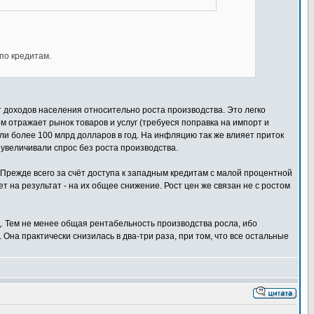
по кредитам.
 доходов населения относительно роста производства. Это легко
ем отражает рынок товаров и услуг (требуеся поправка на импорт и
ли более 100 млрд долларов в год. На инфляцию так же влияет приток
увеличивали спрос без роста производства.
. Прежде всего за счёт доступа к западным кредитам с малой процентной
т на результат - на их общее снижение. Рост цен же связан не с ростом
д. Тем не менее общая рентабельность производства росла, ибо
Она практически снизилась в два-три раза, при том, что все остальные