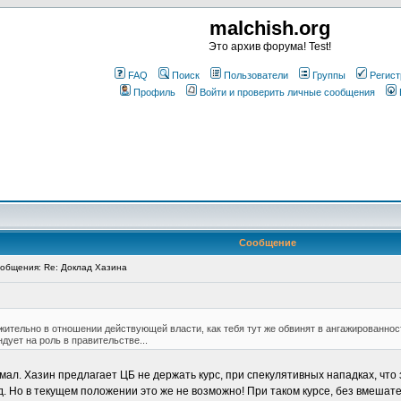
malchish.org
Это архив форума! Test!
FAQ
Поиск
Пользователи
Группы
Регист
Профиль
Войти и проверить личные сообщения
Сообщение
общения: Re: Доклад Хазина
жительно в отношении действующей власти, как тебя тут же обвинят в ангажированности
ндует на роль в правительстве...
подумал. Хазин предлагает ЦБ не держать курс, при спекулятивных нападках, чт
. Но в текущем положении это же не возможно! При таком курсе, без вмешат