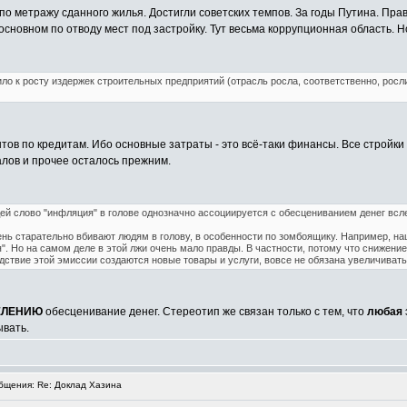
по метражу сданного жилья. Достигли советских темпов. За годы Путина. Пра
 основном по отводу мест под застройку. Тут весьма коррупционная область. 
ило к росту издержек строительных предприятий (отрасль росла, соответственно, рос
тов по кредитам. Ибо основные затраты - это всё-таки финансы. Все стройки
алов и прочее осталось прежним.
ей слово "инфляция" в голове однозначно ассоциируется с обесцениванием денег вс
ь старательно вбивают людям в голову, в особенности по зомбоящику. Например, наш
". Но на самом деле в этой лжи очень мало правды. В частности, потому что снижение
дствие этой эмиссии создаются новые товары и услуги, вовсе не обязана увеличиват
ЕЛЕНИЮ
обесценивание денег. Стереотип же связан только с тем, что
любая
ывать.
щения: Re: Доклад Хазина