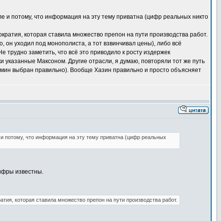
исле и потому, что информация на эту тему приватна (цифр реальных никто
ократия, которая ставила множество препон на пути производства работ.
, он уходил под монополиста, а тот взвинчивал цены), либо всё
Не трудно заметить, что всё это приводило к росту издержек
и указанные Максоном. Другие отрасли, я думаю, повторяли тот же путь
ермин выбран правильно). Вообще Хазин правильно и просто объясняет
ле и потому, что информация на эту тему приватна (цифр реальных
цифры известны.
атия, которая ставила множество препон на пути производства работ.