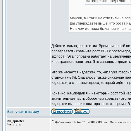
Категорично. Тогда можно
Максон, вы так и не ответили на воп
Вы утверждаете выше, что роста из
Но в чем же тогда была причина ин
Действительно, не ответил. Времени на всё н
проверяется - сравните рост ВВП с ростом сре
экспорт). Эта поправка работает на увеличени
иностранного капитала. Это западные кредиты
Что же касается издержек, то, как я уже гово
ставкой (7-8%). Сказалось так же снижение про
издержек, а с ростом спроса, который идёт от 
Конечно, наблюдался и некоторый рост той час
значительная часть оборотных средств - это к
издержки выросли в полтора за то же время. 
Вернуться к началу
n0_quarter
Добавлено: Пт Авг 21, 2009 7:03 pm
Заголовок сооб
Читатель