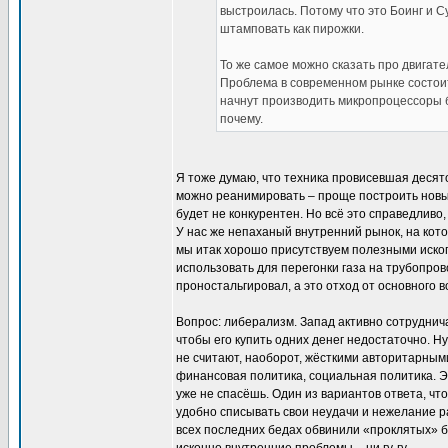
выстроилась. Потому что это Боинг и С
штамповать как пирожки.
То же самое можно сказать про двигате
Проблема в современном рынке состоит 
начнут производить микропроцессоры б
почему.
Я тоже думаю, что техника провисевшая десято
можно реанимировать – проще построить новые
будет не конкурентен. Но всё это справедливо,
У нас же непаханый внутренний рынок, на кот
мы итак хорошо присутствуем полезными ископ
использовать для перегонки газа на трубопров
проностальгировал, а это отход от основного в
Вопрос: либерализм. Запад активно сотруднич
чтобы его купить одних денег недостаточно. 
не считают, наоборот, жёсткими авторитарным
финансовая политика, социальная политика. Э
уже не спасёшь. Один из вариантов ответа, чт
удобно списывать свои неудачи и нежелание р
всех последних бедах обвинили «проклятых» ба