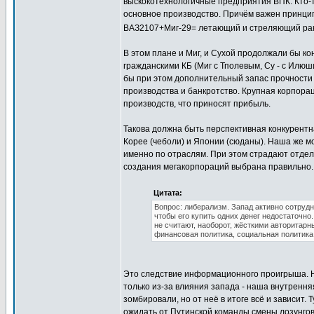
выскокотехнологичные предприятия ВПК. Кто-то
основное производство. Причём важен принци
ВАЗ2107+Миг-29= летающий и стреляющий рак
В этом плане и Миг, и Сухой продолжали бы к
гражданскими КБ (Миг с Тполевым, Су - с Илюш
бы при этом дополнительный запас прочности -
производства и банкротство. Крупная корпорац
производств, что приносят прибыль.
Такова должна быть перспективная конкурент
Корее (чеболи) и Японии (сюданы). Наша же мо
именно по отраслям. При этом страдают отдел
создания мегакорпораций выбрана правильно.
Цитата:
Вопрос: либерализм. Запад активно сотрудн
чтобы его купить одних денег недостаточн
не считают, наоборот, жёсткими авторитарн
финансовая политика, социальная политика
Это следствие информационного проигрыша. Н
только из-за влияния запада - наша внутрення
зомбировали, но от неё в итоге всё и зависит.
ожидать от Путинской команды смены лозунгов 