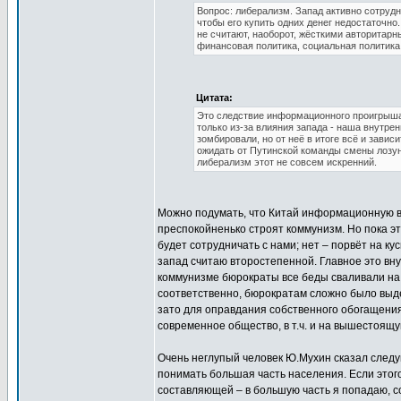
Вопрос: либерализм. Запад активно сотрудн
чтобы его купить одних денег недостаточн
не считают, наоборот, жёсткими авторитарн
финансовая политика, социальная политика
Цитата:
Это следствие информационного проигрыша.
только из-за влияния запада - наша внутре
зомбировали, но от неё в итоге всё и завис
ожидать от Путинской команды смены лозун
либерализм этот не совсем искренний.
Можно подумать, что Китай информационную во
преспокойненько строят коммунизм. Но пока эт
будет сотрудничать с нами; нет – порвёт на ку
запад считаю второстепенной. Главное это вн
коммунизме бюрократы все беды сваливали на п
соответственно, бюрократам сложно было выдел
зато для оправдания собственного обогащения
современное общество, в т.ч. и на вышестоящу
Очень неглупый человек Ю.Мухин сказал след
понимать большая часть населения. Если этого
составляющей – в большую часть я попадаю, с