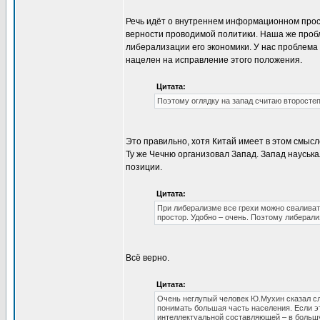
Речь идёт о внутреннем информационном прост
верности проводимой политики. Наша же проб
либерализации его экономики. У нас проблема
нацелен на исправление этого положения.
Цитата:
Поэтому оглядку на запад считаю второстеп
Это правильно, хотя Китай имеет в этом смысл
Ту же Чечню организовал Запад. Запад науськ
позиции.
Цитата:
При либерализме все грехи можно сваливать
простор. Удобно – очень. Поэтому либерали
Всё верно.
Цитата:
Очень неглупый человек Ю.Мухин сказал с
понимать большая часть населения. Если эт
интеллектуальной составляющей – в большу