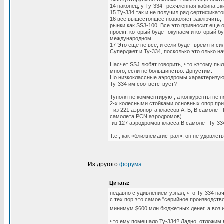
14 наконец, у Ту-334 трехчленная кабина э
15 Ту-334 так и не получил ряд сертификат
16 все вышестоящее позволяет заключить, 
рынки как SSJ-100. Все это привносит еще 
проект, который будет окупаем и который б
международном.
17 Это еще не все, и если будет время и с
Суперджет и Ту-334, посколько это олько на
-------------------
Насчет SSJ любят говорить, что «этому пыл
много, если не большинство. Допустим.
Но низкоклассные аэродромы характеризую
Ту-334 им соответствует?
Туполя не комментируют, а конкуренты не п
2-х колесными стойками основных опор прив
- из 221 аэропорта классов А, Б, В самоле
самолета PCN аэродромов).
-из 127 аэродромов класса В самолет Ту-33
Т.е., как «ближнемагистрал», он не удовле
Из другого
форума
:
Цитата:
недавно с удивлением узнал, что Ту-334 нач
с тех пор это самое "серийное производств
минимум $600 млн бюджетных денег. а воз 
что ему помешало Ту-334? Ладно, отложим 