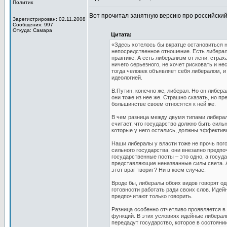
Политик
Вот прочитал занятную версию про российски
Зарегистрирован: 02.11.2008
Сообщения: 997
Откуда: Самара
Цитата:
«Здесь хотелось бы вкратце остановиться н
непосредственное отношение. Есть либерали
практике. А есть либерализм от лени, страх
ничего серьезного, не хочет рисковать и н
тогда человек объявляет себя либералом, 
идеологией.
В.Путин, конечно же, либерал. Но он либера
они тоже из нее же. Страшно сказать, но пр
большинстве своем относятся к ней же.
В чем разница между двумя типами либерал
считает, что государство должно быть силь
которые у него остались, должны эффективн
Наши либералы у власти тоже не прочь пого
сильного государства, они внезапно предпо
государственные посты – это одно, а госуда
представляющие неназванные силы света. А 
этот враг творит? Ни в коем случае.
Вроде бы, либералы обоих видов говорят одн
готовности работать ради своих слов. Идей
предпочитают только говорить.
Разница особенно отчетливо проявляется в
функций. В этих условиях идейные либерал
передадут государство, которое в состояни