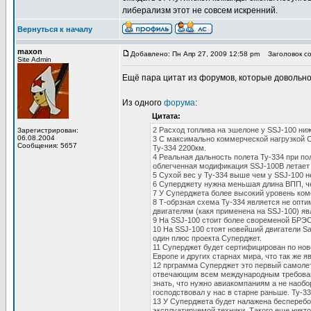
либерализм этот не совсем искренний.
Вернуться к началу
maxon
Добавлено: Пн Апр 27, 2009 12:58 pm
Заголовок со
Site Admin
Ещё пара цитат из форумов, которые довольн
Из одного
форума
:
Цитата:
2 Расход топлива на эшелоне у SSJ-100 ниж
Зарегистрирован:
06.08.2004
3 С максимально коммерческой нагрузкой С
Сообщения: 5657
Ту-334 2200км.
4 Реальная дальность полета Ту-334 при по
облегченная модификация SSJ-100B летает т
5 Сухой вес у Ту-334 выше чем у SSJ-100 н
6 Суперджету нужна меньшая длина ВПП, ч
7 У Суперджета более высокий уровень ком
8 Т-обрзная схема Ту-334 является не опт
двигателям (какя применена на SSJ-100) я
9 На SSJ-100 стоит более своременой БРЭО
10 На SSJ-100 стоят новейший двигатели 
один плюс проекта Суперджет.
11 Суперджет будет сертифицирован по но
Европе и других старнах мира, что так же 
12 прграмма Суперджет это первый самолет
отвечающим всем международным требования
знать, что нужно авиакомпаниям а не наобо
господствовал у нас в старне раньше. Ту-3
13 У Суперджета будет налажена бесперебо
эксплуатируемой техники. Такого еще никто 