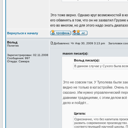
Это тоже верно. Однако круг возможностей в к
его обвинять в том, что он не захватил Грузи
его во многом, но для этого надо знать диапаз
Вернуться к началу
Вольд
Добавлено: Чт Апр 30, 2009 3:13 pm
Заголовок соо
Политик
maxon писал(а):
Зарегистрирован: 02.11.2008
Сообщения: 997
Вольд писал(а):
Откуда: Самара
В данном случае у Сухого была возм
Это не совсем так. У Туполева были зак
видно не только в катастройке. Очень 
сказано. Им нужно управленческий перс
давними традициями, с этим делом всё
дело и пойдёт...
Цитата:
Однозначно, что без капитала прои
развить современное производство
соответствующей научной школы. П