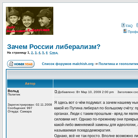
FAQ
Проф
Зачем России либерализм?
На страницу
1
,
2
,
3
,
4
,
5
,
6
След.
Список форумов malchish.org
->
Политика и геополити
Автор
Вольд
Добавлено: Вт Мар 10, 2009 2:00 pm
Заголовок соо
Политик
Я здесь вот о чём подумал: а зачем нашему н
Зарегистрирован: 02.11.2008
какой из Путина либерал по большому счёту: 
Сообщения: 997
Откуда: Самара
органах. Люди с таким прошлым - вряд ли явл
силовики нет. Однако по-прежнему они прикры
какой-либо вменяемой замены для идеологии, 
называемая псевдодемократия.
Однако, всё не так просто. Вполне возможно 