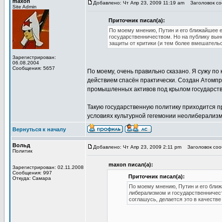
maxon
Добавлено: Чт Апр 23, 2009 11:19 am
Заголовок со
Site Admin
Приточник писал(а):
По моему мнению, Путин и его ближайшее 
государственничеством. Но на публику выно
защиты от критики (и тем более вмешательс
Зарегистрирован:
06.08.2004
Сообщения: 5657
По моему, очень правильно сказано. Я сужу по
действием спасён практически. Создан Атомпро
промышленных активов под крылом государств
Такую государственную политику приходится п
условиях культурной гегемонии неолиберализ
Вернуться к началу
Вольд
Добавлено: Чт Апр 23, 2009 2:11 pm
Заголовок соо
Политик
maxon писал(а):
Зарегистрирован: 02.11.2008
Сообщения: 997
Приточник писал(а):
Откуда: Самара
По моему мнению, Путин и его ближ
либерализмом и государственничеств
соглашусь, делается это в качестве