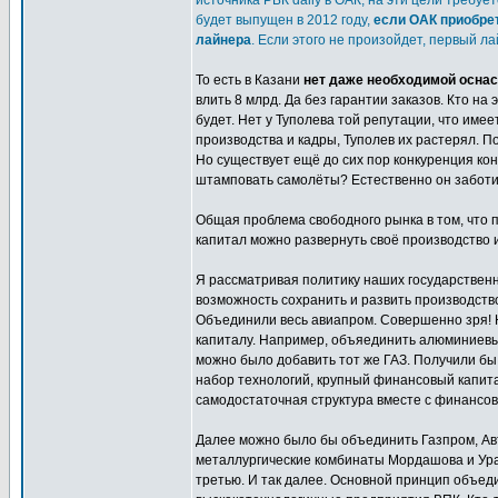
источника РБК daily в ОАК, на эти цели требу
будет выпущен в 2012 году,
если ОАК приобрет
лайнера
. Если этого не произойдет, первый ла
То есть в Казани
нет даже необходимой оснас
влить 8 млрд. Да без гарантии заказов. Кто н
будет. Нет у Туполева той репутации, что име
производства и кадры, Туполев их растерял. 
Но существует ещё до сих пор конкуренция кон
штамповать самолёты? Естественно он заботитс
Общая проблема свободного рынка в том, что п
капитал можно развернуть своё производство и
Я рассматривая политику наших государствен
возможность сохранить и развить производство
Объединили весь авиапром. Совершенно зря!
капиталу. Например, объяединить алюминиевы
можно было добавить тот же ГАЗ. Получили бы
набор технологий, крупный финансовый капит
самодостаточная структура вместе с финансов
Далее можно было бы объединить Газпром, Авт
металлургические комбинаты Мордашова и Урал
третью. И так далее. Основной принцип объед