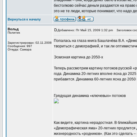
злыднями – они, когда денег было в избытке, 
бестолково сейчас деньги раздаются на право 
это не те люди, которые понимают, что надо де
Вернуться к началу
Вольд
Добавлено: Пт Май 15, 2009 1:32 pm
Заголовок соо
Политик
Попалась на глаза книга Башлачёва В.А. «Демо
Зарегистрирован: 02.11.2008
твориться с демографией, и так ли оптимистич
Сообщения: 997
Откуда: Самара
Эскизная картина до 2050-х
Теперь рассмотрим картину потоков русской «р
года. Динамика 20-летних вполне ясна до 2025 
прибавится. Динамика 60-летних ясна до 2050 
Грядущая динамика «ключевых» потоков
Как видите, картина нерадостная. В ближайшие
«Демографическая яма» 20-летних продлится д
жизнеродность «родников». (Как это сделать – 