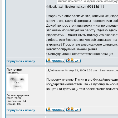
многое поменять: но каркас сильного госуда
(http://khazin.livejournal.com/9631.html )
Второй тип либерализма это, конечно же, бюро
конечно же, такие бюрократы переполнили соб
Другой вопрос это наши верха – им, по определ
это очень мобилизует на работу. Однако здесь
бюрократии – может быть, потому что бюрокр
либерализм бюрократов, что всё списывает на
в кризисе? Проклятые американские финансист
неконтролируемые законы рынка.
Очень удачная и безответственная позиция.
Вернуться к началу
Приточник
Добавлено: Чт Апр 23, 2009 9:59 am
Заголовок соо
Читатель
По моему мнению, Путин и его ближайшее еди
государственничеством. Но на публику выноситс
защиты от критики (и тем более вмешательств
Зарегистрирован:
03.01.2009
Сообщения: 64
Откуда: МО
Вернуться к началу