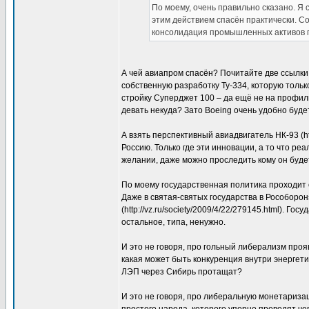
По моему, очень правильно сказано. Я
этим действием спасён практически. Со
консолидация промышленных активов п
А чей авиапром спасён? Почитайте две ссылки
собственную разработку Ту-334, которую тольк
стройку Суперджет 100 – да ещё не на профил
девать некуда? Зато Boeing очень удобно буд
А взять перспективный авиадвигатель НК-93 (http
Россию. Только где эти инновации, а то что реа
желании, даже можно проследить кому он буде
По моему государственная политика проходит 
Даже в святая-святых государства в Рособоро
(http://vz.ru/society/2009/4/22/279145.html). Го
остальное, типа, ненужно.
И это не говоря, про гольный либерализм пр
какая может быть конкуренция внутри энерге
ЛЭП через Сибирь протащат?
И это не говоря, про либеральную монетаризац