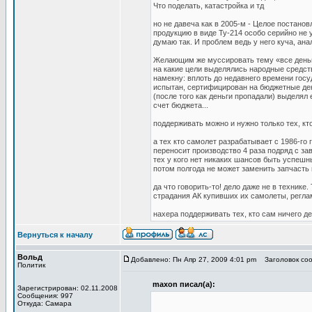
Что поделать, катастройка и тд
но не давеча как в 2005-м - Целое постано
продукцию в виде Ту-214 особо серийно не 
думаю так. И проблем ведь у него куча, ана
Желающим же муссировать тему «все деньги
на какие цели выделялись народные средст
намекну: вплоть до недавнего времени госу
испытан, сертифицирован на бюджетные ден
(после того как деньги пропадали) выделял 
счет бюджета...
поддерживать можно и нужно только тех, кто
а тех кто самолет разрабатывает с 1986-го г
переносит производство 4 раза подряд с зав
тех у кого нет никаких шансов быть успешн
потом полгода не может заменить запчасть 
да что говорить-то! дело даже не в технике
страдания АК купивших их самолеты, реглам
нахера поддерживать тех, кто сам ничего де
Вернуться к началу
Вольд
Добавлено: Пн Апр 27, 2009 4:01 pm
Заголовок соо
Политик
maxon писал(а):
Зарегистрирован: 02.11.2008
Сообщения: 997
Откуда: Самара