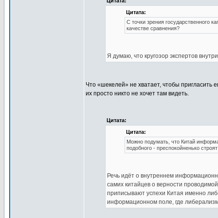
Цитата:
Цитата:
С точки зрения государственного ка
качестве сравнения?
Я думаю, что кругозор экспертов внутр
Что «шекелей» не хватает, чтобы пригласить
их просто никто не хочет там видеть.
Цитата:
Цитата:
Можно подумать, что Китай информа
подобного - преспокойненько строя
Речь идёт о внутреннем информационно
самих китайцев о верности проводимой
приписывают успехи Китая именно либе
информационном поле, где либерализм 