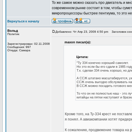
То же самое можно сказать про двигатель и мн
современном рынке состоит в том, чтобы сумет
микропроцессоры быстрее пентиума, то это не
Вернуться к началу
Вольд
Добавлено: Чт Апр 23, 2009 4:50 pm
Заголовок соо
Политик
maxon писал(а):
Зарегистрирован: 02.11.2008
Сообщения: 997
Откуда: Самара
Цитата:
"Ту 334 конечно хороший самолет.
Но это если бы его сдали в 1985 году
Т.к. сделан 334 очень хорошо, но д
А ССЖ штатано масштабируется, уж
ССЖ очень выгодно обслуживать на 
В ССЖ можно посадить готового межд
То что он не полностью наш - это л
китайцы на пятки наступают и брази
Кроме того, на Ту-334 крест не поставл
я понял. А авиакомпании хотят придер
К сожалению, продвижение товара на р