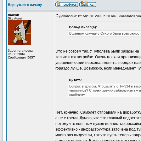
Вернуться к началу
maxon
Добавлено: Вт Апр 28, 2009 5:28 am
Заголовок соо
Site Admin
Вольд писал(а):
В данном случае у Сухого была возможность
Зарегистрирован:
Это не совсем так. У Туполева были заказы на 
06.08.2004
только в катастройке. Очень плохая организац
Сообщения: 5657
управленческий персонал менять, порядок наво
гораздо лучше. Возможно, если менеджмент Туп
Цитата:
Вопрос в другом. Что делать с Ту-334 в так
уволились? С точки зрения либерализма – 
проблему.
Нет, конечно. Самолёт отправили на доработку
а не с тремя. Думаю, что это главный недостат
потому что военным нужен полностью российски
эффективно - инфраструктура заточена под ту
много раз выделяли, так что пусть теперь поп
немного подкинут. В конечном итоге года чере