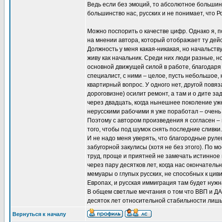
Ведь если без эмоций, то абсолютное большинс
большинство нас, русских и не понимает, что Р
Можно поспорить о качестве цифр. Однако я, 
на мнении автора, который отображает ту дей
Должность у меня какая-никакая, но начальств
живу как начальник. Среди них люди разные, 
основной движущей силой в работе, благодаря 
специалист, с ними – целое, пусть небольшое, н
квартирный вопрос. У одного нет, другой повяз
дороговизне) осилит ремонт, а там и о дите за
через двадцать, когда нынешнее поколение уже
нерусскими рабочими я уже поработал – очень
Поэтому с автором произведения я согласен –
того, чтобы под шумок снять последние сливки.
И не надо меня уверять, что благородные руле
забугорной закулисы (хотя не без этого). По 
труд, проще и приятней не замечать истинное п
через пару десятков лет, когда нас окончател
мемуары о глупых русских, не способных к цив
Европах, и русская иммиграция там будет нужна
В общем светлые мечтания о том что ВВП и ДАМ
десяток лет относительной стабильности лиш
Вернуться к началу