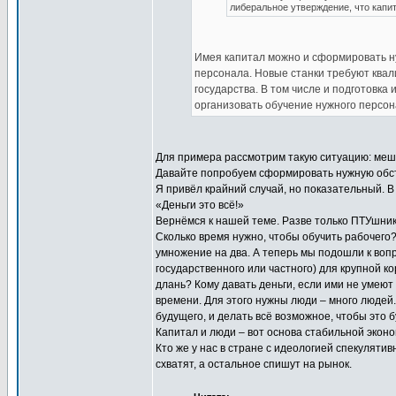
либеральное утверждение, что капи
Имея капитал можно и сформировать ну
персонала. Новые станки требуют квал
государства. В том числе и подготовка
организовать обучение нужного персон
Для примера рассмотрим такую ситуацию: мешок
Давайте попробуем сформировать нужную обст
Я привёл крайний случай, но показательный. В
«Деньги это всё!»
Вернёмся к нашей теме. Разве только ПТУшник
Сколько время нужно, чтобы обучить рабочего?
умножение на два. А теперь мы подошли к вопр
государственного или частного) для крупной 
длань? Кому давать деньги, если ими не умеют
времени. Для этого нужны люди – много людей.
будущего, и делать всё возможное, чтобы это
Капитал и люди – вот основа стабильной эконо
Кто же у нас в стране с идеологией спекулятив
схватят, а остальное спишут на рынок.