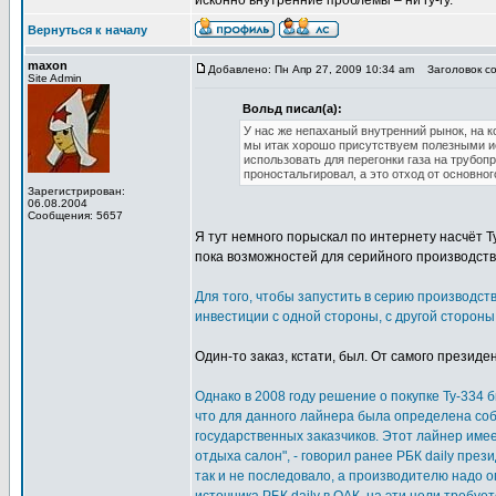
исконно внутренние проблемы – ни гу-гу.
Вернуться к началу
maxon
Добавлено: Пн Апр 27, 2009 10:34 am
Заголовок со
Site Admin
Вольд писал(а):
У нас же непаханый внутренний рынок, на 
мы итак хорошо присутствуем полезными ис
использовать для перегонки газа на трубоп
проностальгировал, а это отход от основног
Зарегистрирован:
06.08.2004
Сообщения: 5657
Я тут немного порыскал по интернету насчёт Т
пока возможностей для серийного производств
Для того, чтобы запустить в серию производс
инвестиции с одной стороны, с другой стороны
Один-то заказ, кстати, был. От самого презид
Однако в 2008 году решение о покупке Ту-334 б
что для данного лайнера была определена соб
государственных заказчиков. Этот лайнер им
отдыха салон", - говорил ранее РБК daily пр
так и не последовало, а производителю надо 