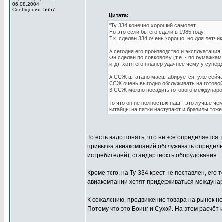
06.08.2004
Сообщения: 5657
Цитата:
"Ту 334 конечно хороший самолет.
Но это если бы его сдали в 1985 году.
Т.к. сделан 334 очень хорошо, но для летчи
А сегодня его производство и эксплуатация
Он сделан по совковому (т.е. - по бумажкам
итд), хотя его планер удачнее чему у супер
А ССЖ штатано масштабируется, уже сейча
ССЖ очень выгодно обслуживать на готовой
В ССЖ можно посадить готового международн
То что он не полностью наш - это лучше че
китайцы на пятки наступают и бразилы тоже
То есть надо понять, что не всё определяется
привычка авиакомпаний обслуживать определён
истребителей), стандартность оборудования.
Кроме того, на Ту-334 крест не поставлен, его
авиакомпании хотят придерживаться междунар
К сожалению, продвижение товара на рынок не
Потому что это Боинг и Сухой. На этом расчёт