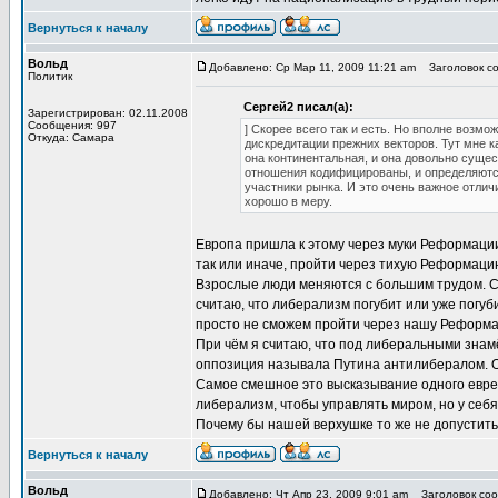
Вернуться к началу
Вольд
Добавлено: Ср Мар 11, 2009 11:21 am
Заголовок со
Политик
Сергей2 писал(а):
Зарегистрирован: 02.11.2008
Сообщения: 997
] Скорее всего так и есть. Но вполне возмож
Откуда: Самара
дискредитации прежних векторов. Тут мне к
она континентальная, и она довольно сущес
отношения кодифицированы, и определяются
участники рынка. И это очень важное отлич
хорошо в меру.
Европа пришла к этому через муки Реформации
так или иначе, пройти через тихую Реформаци
Взрослые люди меняются с большим трудом. Сил
считаю, что либерализм погубит или уже погуби
просто не сможем пройти через нашу Реформац
При чём я считаю, что под либеральными знамё
оппозиция называла Путина антилибералом. Од
Самое смешное это высказывание одного еврей
либерализм, чтобы управлять миром, но у себя
Почему бы нашей верхушке то же не допустить 
Вернуться к началу
Вольд
Добавлено: Чт Апр 23, 2009 9:01 am
Заголовок соо