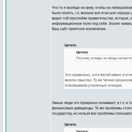
Что-то я вообще не вижу, чтобы на либерализм
было понять, т.к. внешне всё итак шло хорошо
видно той прослойки правительства, которая, 
информационное поле под себя. Значит команд
Ваш сайт приятное исключение.
Цитата:
Цитата:
Поэтому оглядку на запад считаю вт
Это правильно, хотя Китай имеет в эт
многих смыслах. Ту же Чечню организо
отвоёвываем утерянные позиции.
Умные люди это прекрасно понимают, в т.ч. и 
финансовые дивиденды. Те же проблемы стояли
государству, но нельзя все проблемы списыват
Цитата:
Цитата: