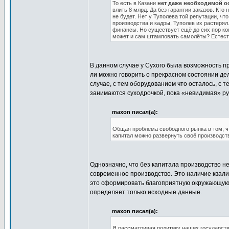
То есть в Казани
нет даже необходимой о
влить 8 млрд. Да без гарантии заказов. Кт
не будет. Нет у Туполева той репутации, ч
производства и кадры, Туполев их растеря
финансы. Но существует ещё до сих пор ко
может и сам штамповать самолёты? Естеств
В данном случае у Сухого была возможность пр
ли можно говорить о прекрасном состоянии дел 
случае, с тем оборудованием что осталось, с 
занимаются суходрочкой, пока «невидимая» ру
maxon писал(а):
Общая проблема свободного рынка в том, чт
капитал можно развернуть своё производств
Однозначно, что без капитала производство н
современное производство. Это наличие квал
это сформировать благоприятную окружающую о
определяет только исходные данные.
maxon писал(а):
Я рассматривая политику наших государст