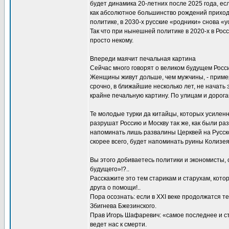
будет динамика 20-летних после 2025 года, есл
как абсолютное большинство рождений приходи
политике, в 2030-х русские «родники» снова «ус
Так что при нынешней политике в 2020-х в Росс
просто некому.
Впереди маячит печальная картина
Сейчас много говорят о великом будущем Росси
Женщины живут дольше, чем мужчины, - примерно
срочно, в ближайшие несколько лет, не начать
крайне печальную картину. По улицам и дорога
Те молодые турки да китайцы, которых усилен
разрушат Россию и Москву так же, как были ра
напоминать лишь развалины Церквей на Русско
скорее всего, будет напоминать руины Колизея
Вы этого добиваетесь политики и экономисты,
будущего»!?..
Расскажите это тем старикам и старухам, кото
друга о помощи!..
Пора осознать: если в XXI веке продолжатся 
Збигнева Бжезинского.
Прав Игорь Шафаревич: «самое последнее и стр
ведет нас к смерти.