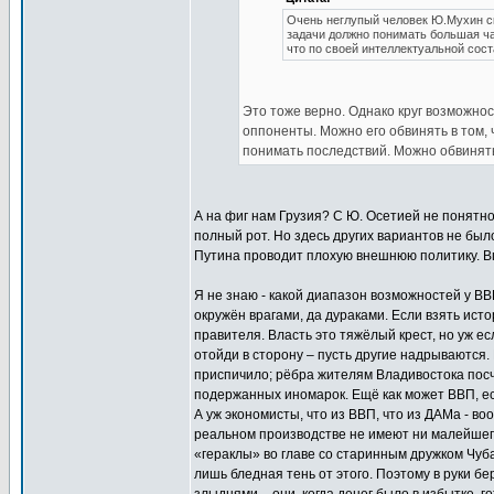
Очень неглупый человек Ю.Мухин с
задачи должно понимать большая час
что по своей интеллектуальной сос
Это тоже верно. Однако круг возможнос
оппоненты. Можно его обвинять в том, 
понимать последствий. Можно обвинять 
А на фиг нам Грузия? С Ю. Осетией не понятно 
полный рот. Но здесь других вариантов не было
Путина проводит плохую внешнюю политику. Вп
Я не знаю - какой диапазон возможностей у ВВП
окружён врагами, да дураками. Если взять исто
правителя. Власть это тяжёлый крест, но уж есл
отойди в сторону – пусть другие надрываются. 
приспичило; рёбра жителям Владивостока посчит
подержанных иномарок. Ещё как может ВВП, есл
А уж экономисты, что из ВВП, что из ДАМа - в
реальном производстве не имеют ни малейшег
«гераклы» во главе со старинным дружком Чуба
лишь бледная тень от этого. Поэтому в руки б