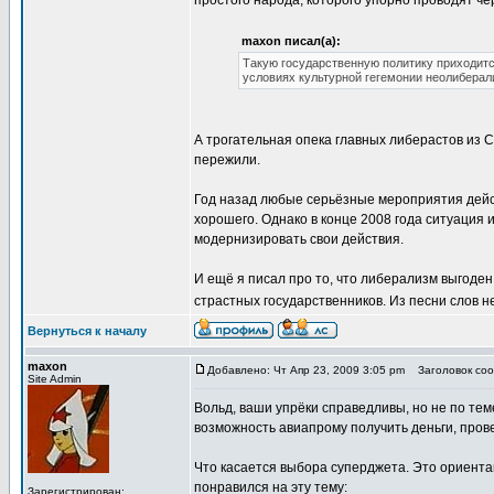
простого народа, которого упорно проводят ч
maxon писал(а):
Такую государственную политику приходитс
условиях культурной гегемонии неолиберал
А трогательная опека главных либерастов из 
пережили.
Год назад любые серьёзные мероприятия дейст
хорошего. Однако в конце 2008 года ситуация 
модернизировать свои действия.
И ещё я писал про то, что либерализм выгоден 
страстных государственников. Из песни слов 
Вернуться к началу
maxon
Добавлено: Чт Апр 23, 2009 3:05 pm
Заголовок соо
Site Admin
Вольд, ваши упрёки справедливы, но не по теме
возможность авиапрому получить деньги, пров
Что касается выбора суперджета. Это ориента
понравился на эту тему:
Зарегистрирован: