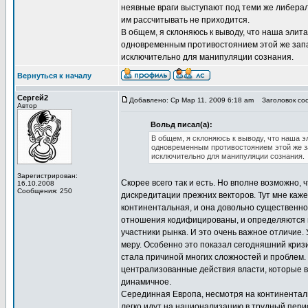
неявные враги выступают под теми же либерал
им рассчитывать не приходится.
В общем, я склоняюсь к выводу, что наша элит
одновременным противостоянием этой же запад
исключительно для манипуляции сознания.
Вернуться к началу
Сергей2
Добавлено: Ср Мар 11, 2009 6:18 am
Заголовок соо
Автор
Вольд писал(а):
В общем, я склоняюсь к выводу, что наша э
одновременным противостоянием этой же за
исключительно для манипуляции сознания.
Зарегистрирован:
Скорее всего так и есть. Но вполне возможно, ч
16.10.2008
Сообщения: 250
дискредитации прежних векторов. Тут мне каже
континентальная, и она довольно существенно 
отношения кодифицированы, и определяются г
участники рынка. И это очень важное отличие.
меру. Особенно это показал сегодняшний кризи
стала причиной многих сложностей и проблем. 
централизованные действия власти, которые в
динамичное.
Серединная Европа, несмотря на континентальн
легко идут на национализацию в трудный период