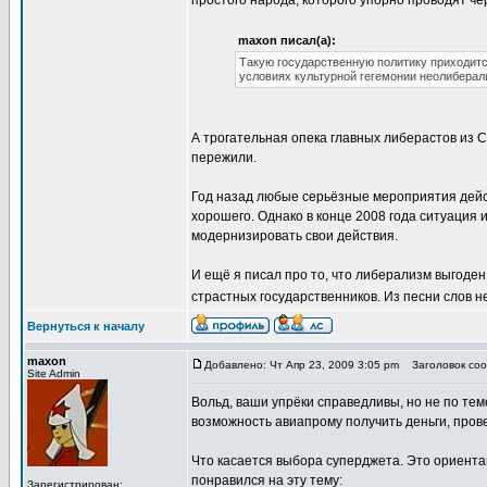
простого народа, которого упорно проводят ч
maxon писал(а):
Такую государственную политику приходитс
условиях культурной гегемонии неолиберал
А трогательная опека главных либерастов из 
пережили.
Год назад любые серьёзные мероприятия дейст
хорошего. Однако в конце 2008 года ситуация 
модернизировать свои действия.
И ещё я писал про то, что либерализм выгоден 
страстных государственников. Из песни слов 
Вернуться к началу
maxon
Добавлено: Чт Апр 23, 2009 3:05 pm
Заголовок соо
Site Admin
Вольд, ваши упрёки справедливы, но не по теме
возможность авиапрому получить деньги, пров
Что касается выбора суперджета. Это ориента
понравился на эту тему:
Зарегистрирован: