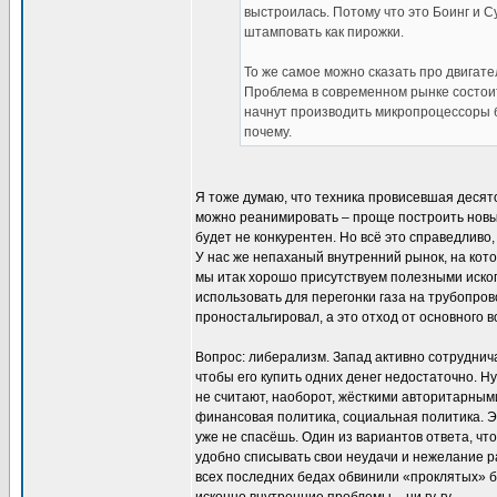
выстроилась. Потому что это Боинг и С
штамповать как пирожки.
То же самое можно сказать про двигате
Проблема в современном рынке состоит 
начнут производить микропроцессоры б
почему.
Я тоже думаю, что техника провисевшая десято
можно реанимировать – проще построить новые
будет не конкурентен. Но всё это справедливо,
У нас же непаханый внутренний рынок, на кот
мы итак хорошо присутствуем полезными ископ
использовать для перегонки газа на трубопров
проностальгировал, а это отход от основного в
Вопрос: либерализм. Запад активно сотруднич
чтобы его купить одних денег недостаточно. 
не считают, наоборот, жёсткими авторитарным
финансовая политика, социальная политика. Э
уже не спасёшь. Один из вариантов ответа, чт
удобно списывать свои неудачи и нежелание р
всех последних бедах обвинили «проклятых» ба