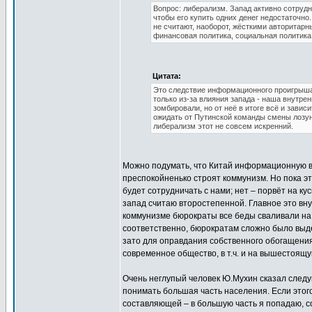
Вопрос: либерализм. Запад активно сотрудн
чтобы его купить одних денег недостаточн
не считают, наоборот, жёсткими авторитарн
финансовая политика, социальная политика
Цитата:
Это следствие информационного проигрыша.
только из-за влияния запада - наша внутре
зомбировали, но от неё в итоге всё и завис
ожидать от Путинской команды смены лозун
либерализм этот не совсем искренний.
Можно подумать, что Китай информационную во
преспокойненько строят коммунизм. Но пока эт
будет сотрудничать с нами; нет – порвёт на ку
запад считаю второстепенной. Главное это вн
коммунизме бюрократы все беды сваливали на п
соответственно, бюрократам сложно было выдел
зато для оправдания собственного обогащения
современное общество, в т.ч. и на вышестоящу
Очень неглупый человек Ю.Мухин сказал след
понимать большая часть населения. Если этого
составляющей – в большую часть я попадаю, с