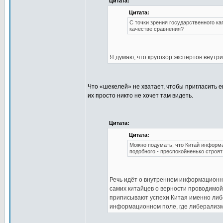
Цитата:
Цитата:
С точки зрения государственного ка
качестве сравнения?
Я думаю, что кругозор экспертов внутр
Что «шекелей» не хватает, чтобы пригласить
их просто никто не хочет там видеть.
Цитата:
Цитата:
Можно подумать, что Китай информа
подобного - преспокойненько строя
Речь идёт о внутреннем информационно
самих китайцев о верности проводимой
приписывают успехи Китая именно либе
информационном поле, где либерализм 