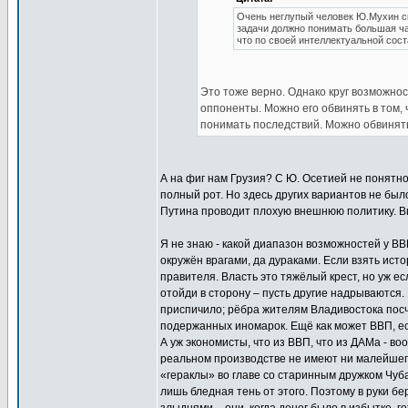
Очень неглупый человек Ю.Мухин с
задачи должно понимать большая час
что по своей интеллектуальной сос
Это тоже верно. Однако круг возможнос
оппоненты. Можно его обвинять в том, 
понимать последствий. Можно обвинять 
А на фиг нам Грузия? С Ю. Осетией не понятно 
полный рот. Но здесь других вариантов не было
Путина проводит плохую внешнюю политику. Вп
Я не знаю - какой диапазон возможностей у ВВП
окружён врагами, да дураками. Если взять исто
правителя. Власть это тяжёлый крест, но уж есл
отойди в сторону – пусть другие надрываются. 
приспичило; рёбра жителям Владивостока посчит
подержанных иномарок. Ещё как может ВВП, есл
А уж экономисты, что из ВВП, что из ДАМа - в
реальном производстве не имеют ни малейшег
«гераклы» во главе со старинным дружком Чуба
лишь бледная тень от этого. Поэтому в руки б