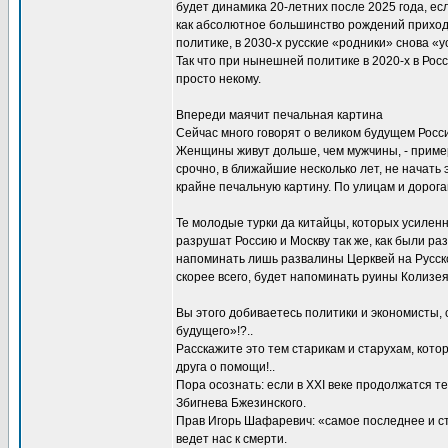
будет динамика 20-летних после 2025 года, есл
как абсолютное большинство рождений приходи
политике, в 2030-х русские «родники» снова «ус
Так что при нынешней политике в 2020-х в Росс
просто некому.
Впереди маячит печальная картина
Сейчас много говорят о великом будущем Росси
Женщины живут дольше, чем мужчины, - примерно
срочно, в ближайшие несколько лет, не начать
крайне печальную картину. По улицам и дорога
Те молодые турки да китайцы, которых усилен
разрушат Россию и Москву так же, как были ра
напоминать лишь развалины Церквей на Русско
скорее всего, будет напоминать руины Колизея
Вы этого добиваетесь политики и экономисты,
будущего»!?..
Расскажите это тем старикам и старухам, кото
друга о помощи!..
Пора осознать: если в XXI веке продолжатся 
Збигнева Бжезинского.
Прав Игорь Шафаревич: «самое последнее и стр
ведет нас к смерти.