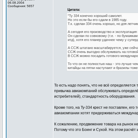
06.08.2004
Сообщения: 5657
Цитата:
"Ту 334 конечно хороший самолет.
Но это если бы его сдали в 1985 году.
Т.к. сделан 334 очень хорошо, но для летчи
А сегодня его производство и эксплуатация
Он сделан по совковому (т.е. - по бумажкам
итд), хотя его планер удачнее чему у супер
А ССЖ штатано масштабируется, уже сейча
ССЖ очень выгодно обслуживать на готовой
В ССЖ можно посадить готового международн
То что он не полностью наш - это лучше че
китайцы на пятки наступают и бразилы тоже
То есть надо понять, что не всё определяется
привычка авиакомпаний обслуживать определён
истребителей), стандартность оборудования.
Кроме того, на Ту-334 крест не поставлен, его
авиакомпании хотят придерживаться междунар
К сожалению, продвижение товара на рынок не
Потому что это Боинг и Сухой. На этом расчёт