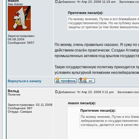
maxon
Добавлено: Чт Апр 23, 2009 11:19 am
Заголовок со
Site Admin
Приточник писал(а):
По моему мнению, Путин и его ближайшее 
государственничеством. Но на публику выно
защиты от критики (и тем более вмешательс
Зарегистрирован:
06.08.2004
Сообщения: 5657
По моему, очень правильно сказано. Я сужу по
действием спасён практически. Создан Атомпро
промышленных активов под крылом государств
Такую государственную политику приходится п
условиях культурной гегемонии неолиберализ
Вернуться к началу
Вольд
Добавлено: Чт Апр 23, 2009 2:11 pm
Заголовок соо
Политик
maxon писал(а):
Зарегистрирован: 02.11.2008
Сообщения: 997
Приточник писал(а):
Откуда: Самара
По моему мнению, Путин и его ближ
либерализмом и государственничеств
соглашусь, делается это в качестве