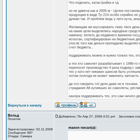
Что поделать, катастройка и тд
но не давеча как в 2005-м - Целое постано
продукцию в виде Ту-214 особо серийно не 
думаю так. И проблем ведь у него куча, ана
Желающим же муссировать тему «все деньги
на какие цели выделялись народные средст
намекну: вплоть до недавнего времени госу
испытан, сертифицирован на бюджетные ден
(после того как деньги пропадали) выделял 
счет бюджета...
поддерживать можно и нужно только тех, кто
а тех кто самолет разрабатывает с 1986-го г
переносит производство 4 раза подряд с зав
тех у кого нет никаких шансов быть успешн
потом полгода не может заменить запчасть 
да что говорить-то! дело даже не в технике
страдания АК купивших их самолеты, реглам
нахера поддерживать тех, кто сам ничего де
Вернуться к началу
Вольд
Добавлено: Пн Апр 27, 2009 4:01 pm
Заголовок соо
Политик
maxon писал(а):
Зарегистрирован: 02.11.2008
Сообщения: 997
Откуда: Самара