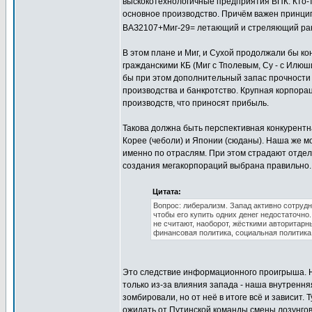
выскокотехнологичные предприятия ВПК. Кто-то
основное производство. Причём важен принци
ВАЗ2107+Миг-29= летающий и стреляющий рак
В этом плане и Миг, и Сухой продолжали бы к
гражданскими КБ (Миг с Тполевым, Су - с Илюш
бы при этом дополнительный запас прочности -
производства и банкротство. Крупная корпорац
производств, что приносят прибыль.
Такова должна быть перспективная конкурент
Корее (чеболи) и Японии (сюданы). Наша же мо
именно по отраслям. При этом страдают отдел
создания мегакорпораций выбрана правильно.
Цитата:
Вопрос: либерализм. Запад активно сотрудн
чтобы его купить одних денег недостаточн
не считают, наоборот, жёсткими авторитарн
финансовая политика, социальная политика
Это следствие информационного проигрыша. Н
только из-за влияния запада - наша внутрення
зомбировали, но от неё в итоге всё и зависит.
ожидать от Путинской команды смены лозунгов 