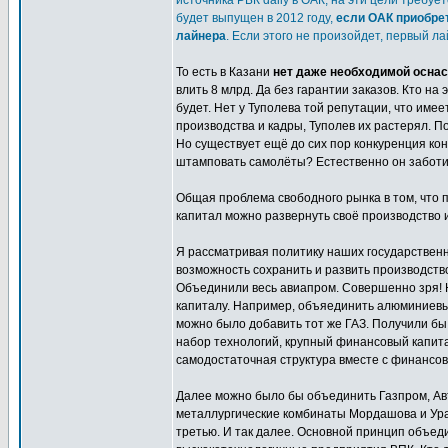
источника РБК daily в ОАК, на эти цели требу
будет выпущен в 2012 году,
если ОАК приобрет
лайнера
. Если этого не произойдет, первый ла
То есть в Казани
нет даже необходимой оснас
влить 8 млрд. Да без гарантии заказов. Кто н
будет. Нет у Туполева той репутации, что име
производства и кадры, Туполев их растерял. 
Но существует ещё до сих пор конкуренция кон
штамповать самолёты? Естественно он заботитс
Общая проблема свободного рынка в том, что п
капитал можно развернуть своё производство и
Я рассматривая политику наших государствен
возможность сохранить и развить производство
Объединили весь авиапром. Совершенно зря!
капиталу. Например, объяединить алюминиевы
можно было добавить тот же ГАЗ. Получили бы
набор технологий, крупный финансовый капит
самодостаточная структура вместе с финансов
Далее можно было бы объединить Газпром, Авт
металлургические комбинаты Мордашова и Урал
третью. И так далее. Основной принцип объед