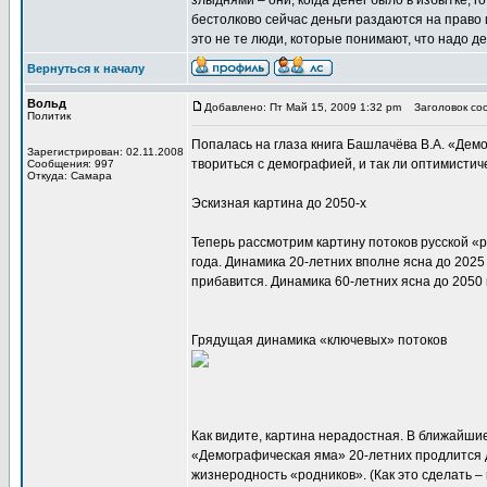
злыднями – они, когда денег было в избытке, 
бестолково сейчас деньги раздаются на право 
это не те люди, которые понимают, что надо де
Вернуться к началу
Вольд
Добавлено: Пт Май 15, 2009 1:32 pm
Заголовок соо
Политик
Попалась на глаза книга Башлачёва В.А. «Демо
Зарегистрирован: 02.11.2008
твориться с демографией, и так ли оптимистич
Сообщения: 997
Откуда: Самара
Эскизная картина до 2050-х
Теперь рассмотрим картину потоков русской «р
года. Динамика 20-летних вполне ясна до 2025 
прибавится. Динамика 60-летних ясна до 2050 
Грядущая динамика «ключевых» потоков
Как видите, картина нерадостная. В ближайшие
«Демографическая яма» 20-летних продлится д
жизнеродность «родников». (Как это сделать – 