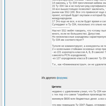
14 наконец, у Ту-334 трехчленная кабина э
15 Ту-334 так и не получил ряд сертификат
16 все вышестоящее позволяет заключить, 
рынки как SSJ-100. Все это привносит еще 
проект, который будет окупаем и который б
международном.
17 Это еще не все, и если будет время и с
Суперджет и Ту-334, посколько это олько на
-------------------
Насчет SSJ любят говорить, что «этому пыл
много, если не большинство. Допустим.
Но низкоклассные аэродромы характеризую
Ту-334 им соответствует?
Туполя не комментируют, а конкуренты не п
2-х колесными стойками основных опор прив
- из 221 аэропорта классов А, Б, В самоле
самолета PCN аэродромов).
-из 127 аэродромов класса В самолет Ту-33
Т.е., как «ближнемагистрал», он не удовле
Из другого
форума
:
Цитата:
недавно с удивлением узнал, что Ту-334 нач
с тех пор это самое "серийное производств
минимум $600 млн бюджетных денег. а воз 
что ему помешало Ту-334? Ладно, отложим 