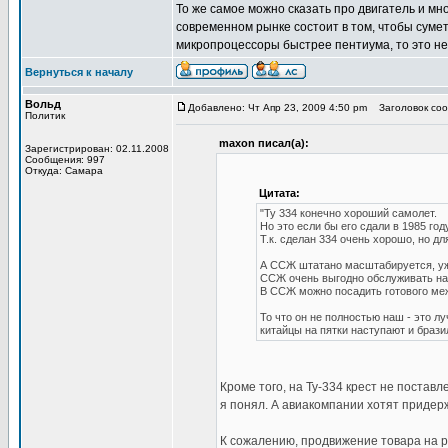
То же самое можно сказать про двигатель и мн
современном рынке состоит в том, чтобы сумет
микропроцессоры быстрее пентиума, то это не
Вернуться к началу
Вольд
Добавлено: Чт Апр 23, 2009 4:50 pm
Заголовок соо
Политик
maxon писал(а):
Зарегистрирован: 02.11.2008
Сообщения: 997
Откуда: Самара
Цитата:
"Ту 334 конечно хороший самолет.
Но это если бы его сдали в 1985 году
Т.к. сделан 334 очень хорошо, но д
А ССЖ штатано масштабируется, уж
ССЖ очень выгодно обслуживать на 
В ССЖ можно посадить готового межд
То что он не полностью наш - это л
китайцы на пятки наступают и брази
Кроме того, на Ту-334 крест не поставл
я понял. А авиакомпании хотят придер
К сожалению, продвижение товара на р