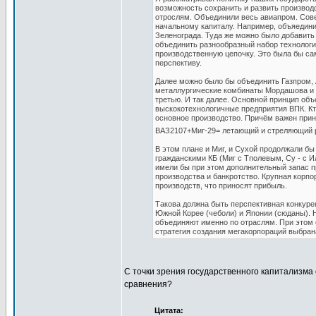
возможность сохранить и развить производс
отрослям. Объединили весь авиапром. Сов
начальному капиталу. Например, объяедин
Зеленограда. Туда же можно было добавить 
объединить разнообразный набор технолог
производственную цепочку. Это была бы с
перспективу.
Далее можно было бы объединить Газпром, А
металлургические комбинаты Мордашова и У
третью. И так далее. Основной принцип об
выскокотехнологичные предприятия ВПК. Кто-
основное производство. Причём важен прин
ВАЗ2107+Миг-29= летающий и стреляющий 
В этом плане и Миг, и Сухой продолжали б
гражданскими КБ (Миг с Тполевым, Су - с 
имели бы при этом дополнительный запас пр
производства и банкротство. Крупная корпо
производств, что приносят прибыль.
Такова должна быть перспективная конкуре
Южной Корее (чеболи) и Японии (сюданы). Н
объединяют именно по отраслям. При этом 
стратегия создания мегакорпораций выбран
С точки зрения государственного капитализма 
сравнения?
Цитата: