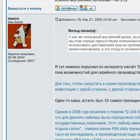
исконно внутренние проблемы – ни гу-гу.
Вернуться к началу
maxon
Добавлено: Пн Апр 27, 2009 10:34 am
Заголовок со
Site Admin
Вольд писал(а):
У нас же непаханый внутренний рынок, на 
мы итак хорошо присутствуем полезными ис
использовать для перегонки газа на трубоп
проностальгировал, а это отход от основног
Зарегистрирован:
06.08.2004
Сообщения: 5657
Я тут немного порыскал по интернету насчёт Т
пока возможностей для серийного производств
Для того, чтобы запустить в серию производс
инвестиции с одной стороны, с другой стороны
Один-то заказ, кстати, был. От самого презид
Однако в 2008 году решение о покупке Ту-334 б
что для данного лайнера была определена соб
государственных заказчиков. Этот лайнер им
отдыха салон", - говорил ранее РБК daily пр
так и не последовало, а производителю надо 