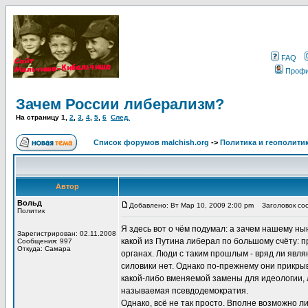
FAQ
Проф
Зачем России либерализм?
На страницу
1
,
2
,
3
,
4
,
5
,
6
След.
Список форумов malchish.org
->
Политика и геополити
Автор
Вольд
Добавлено: Вт Мар 10, 2009 2:00 pm
Заголовок соо
Политик
Я здесь вот о чём подумал: а зачем нашему н
Зарегистрирован: 02.11.2008
какой из Путина либерал по большому счёту: 
Сообщения: 997
Откуда: Самара
органах. Люди с таким прошлым - вряд ли явл
силовики нет. Однако по-прежнему они прикры
какой-либо вменяемой замены для идеологии, 
называемая псевдодемократия.
Однако, всё не так просто. Вполне возможно 