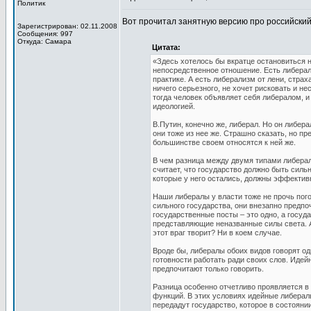
Политик
Вот прочитал занятную версию про российски
Зарегистрирован: 02.11.2008
Сообщения: 997
Откуда: Самара
Цитата:
«Здесь хотелось бы вкратце остановиться н
непосредственное отношение. Есть либерали
практике. А есть либерализм от лени, страх
ничего серьезного, не хочет рисковать и н
тогда человек объявляет себя либералом, 
идеологией.
В.Путин, конечно же, либерал. Но он либера
они тоже из нее же. Страшно сказать, но пр
большинстве своем относятся к ней же.
В чем разница между двумя типами либерал
считает, что государство должно быть силь
которые у него остались, должны эффективн
Наши либералы у власти тоже не прочь пого
сильного государства, они внезапно предпо
государственные посты – это одно, а госуда
представляющие неназванные силы света. А 
этот враг творит? Ни в коем случае.
Вроде бы, либералы обоих видов говорят одн
готовности работать ради своих слов. Идей
предпочитают только говорить.
Разница особенно отчетливо проявляется в
функций. В этих условиях идейные либерал
передадут государство, которое в состояни