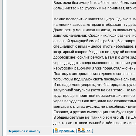
Ведь если без эмоций, то абсолютное большинс
большинство нас, русских и не понимает, что Р
Можно поспорить о качестве цифр. Однако я, 
на мнении автора, который отображает ту дей
Должность у меня какая-никакая, но начальств
живу как начальник. Среди них люди разные, 
основной движущей силой в работе, благодаря 
специалист, с ними – целое, пусть небольшое, н
квартирный вопрос. У одного нет, другой повяз
дороговизне) осилит ремонт, а там и о дите за
через двадцать, когда нынешнее поколение уже
нерусскими рабочими я уже поработал – очень
Поэтому с автором произведения я согласен –
того, чтобы под шумок снять последние сливки.
И не надо меня уверять, что благородные руле
забугорной закулисы (хотя не без этого). По 
труд, проще и приятней не замечать истинное п
через пару десятков лет, когда нас окончател
мемуары о глупых русских, не способных к цив
Европах, и русская иммиграция там будет нужна
В общем светлые мечтания о том что ВВП и ДАМ
десяток лет относительной стабильности лиш
Вернуться к началу