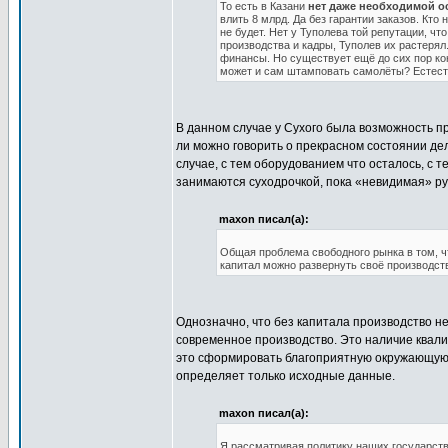
То есть в Казани
нет даже необходимой о
влить 8 млрд. Да без гарантии заказов. Кт
не будет. Нет у Туполева той репутации, ч
производства и кадры, Туполев их растеря
финансы. Но существует ещё до сих пор ко
может и сам штамповать самолёты? Естеств
В данном случае у Сухого была возможность пр
ли можно говорить о прекрасном состоянии дел 
случае, с тем оборудованием что осталось, с 
занимаются суходрочкой, пока «невидимая» ру
maxon писал(а):
Общая проблема свободного рынка в том, чт
капитал можно развернуть своё производств
Однозначно, что без капитала производство н
современное производство. Это наличие квал
это сформировать благоприятную окружающую о
определяет только исходные данные.
maxon писал(а):
Я рассматривая политику наших государст