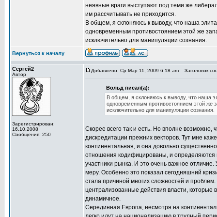
неявные враги выступают под теми же либерал
им рассчитывать не приходится.
В общем, я склоняюсь к выводу, что наша элит
одновременным противостоянием этой же запад
исключительно для манипуляции сознания.
Вернуться к началу
Сергей2
Добавлено: Ср Мар 11, 2009 6:18 am
Заголовок соо
Автор
Вольд писал(а):
В общем, я склоняюсь к выводу, что наша э
одновременным противостоянием этой же за
исключительно для манипуляции сознания.
Зарегистрирован:
Скорее всего так и есть. Но вполне возможно, ч
16.10.2008
Сообщения: 250
дискредитации прежних векторов. Тут мне каже
континентальная, и она довольно существенно 
отношения кодифицированы, и определяются г
участники рынка. И это очень важное отличие.
меру. Особенно это показал сегодняшний кризи
стала причиной многих сложностей и проблем. 
централизованные действия власти, которые в
динамичное.
Серединная Европа, несмотря на континентальн
легко идут на национализацию в трудный период