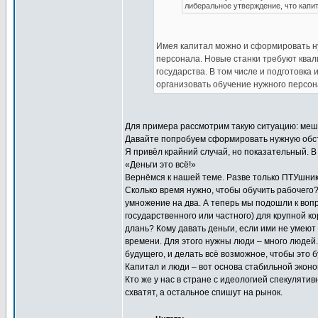
либеральное утверждение, что капи
Имея капитал можно и сформировать ну
персонала. Новые станки требуют квал
государства. В том числе и подготовка
организовать обучение нужного персон
Для примера рассмотрим такую ситуацию: мешок
Давайте попробуем сформировать нужную обст
Я привёл крайний случай, но показательный. В
«Деньги это всё!»
Вернёмся к нашей теме. Разве только ПТУшник
Сколько время нужно, чтобы обучить рабочего?
умножение на два. А теперь мы подошли к вопр
государственного или частного) для крупной 
длань? Кому давать деньги, если ими не умеют
времени. Для этого нужны люди – много людей.
будущего, и делать всё возможное, чтобы это
Капитал и люди – вот основа стабильной эконо
Кто же у нас в стране с идеологией спекулятив
схватят, а остальное спишут на рынок.