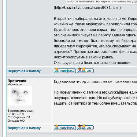
многое поменять: но каркас сильного госуда
(http://khazin.livejournal.com/9631.html )
Второй тип либерализма это, конечно же, бюро
конечно же, такие бюрократы переполнили соб
Другой вопрос это наши верха – им, по определ
это очень мобилизует на работу. Однако здесь
бюрократии – может быть, потому что бюрокр
либерализм бюрократов, что всё списывает на
в кризисе? Проклятые американские финансист
неконтролируемые законы рынка.
Очень удачная и безответственная позиция.
Вернуться к началу
Приточник
Добавлено: Чт Апр 23, 2009 9:59 am
Заголовок соо
Читатель
По моему мнению, Путин и его ближайшее еди
государственничеством. Но на публику выноситс
защиты от критики (и тем более вмешательств
Зарегистрирован:
03.01.2009
Сообщения: 64
Откуда: МО
Вернуться к началу