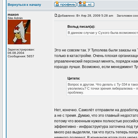
Вернуться к началу
maxon
Добавлено: Вт Апр 28, 2009 5:28 am
Заголовок соо
Site Admin
Вольд писал(а):
В данном случае у Сухого была возможность
Зарегистрирован:
Это не совсем так. У Туполева были заказы на 
06.08.2004
только в катастройке. Очень плохая организац
Сообщения: 5657
управленческий персонал менять, порядок наво
гораздо лучше. Возможно, если менеджмент Туп
Цитата:
Вопрос в другом. Что делать с Ту-334 в так
уволились? С точки зрения либерализма – 
проблему.
Нет, конечно. Самолёт отправили на доработку
а не с тремя. Думаю, что это главный недостат
потому что военным нужен полностью российски
эффективно - инфраструктура заточена под ту
много раз выделяли, так что пусть теперь поп
немного подкинут. В конечном итоге года чере