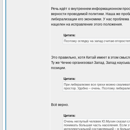
Речь идёт о внутреннем информационном прост
верности проводимой политики. Наша же проб
либерализации его экономики. У нас проблема
нацелен на исправление этого положения.
Цитата:
Поэтому оглядку на запад считаю второстеп
Это правильно, хотя Китай имеет в этом смысл
Ту же Чечню организовал Запад. Запад науськ
позиции.
Цитата:
При либерализме все грехи можно сваливать
простор. Удобно – очень. Поэтому либерали
Всё верно.
Цитата:
Очень неглупый человек Ю.Мухин сказал с
понимать большая часть населения. Если эт
интеллектуальной составляющей – в большу