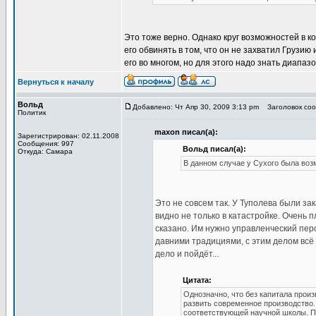
Это тоже верно. Однако круг возможностей в к
его обвинять в том, что он не захватил Грузи
его во многом, но для этого надо знать диапаз
Вернуться к началу
Вольд
Добавлено: Чт Апр 30, 2009 3:13 pm
Заголовок соо
Политик
maxon писал(а):
Зарегистрирован: 02.11.2008
Сообщения: 997
Вольд писал(а):
Откуда: Самара
В данном случае у Сухого была возм
Это не совсем так. У Туполева были зак
видно не только в катастройке. Очень 
сказано. Им нужно управленческий перс
давними традициями, с этим делом всё
дело и пойдёт...
Цитата:
Однозначно, что без капитала прои
развить современное производство
соответствующей научной школы. П