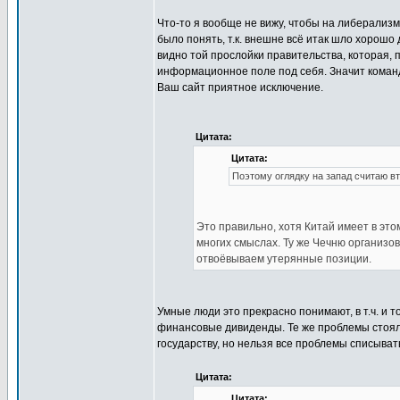
Что-то я вообще не вижу, чтобы на либерализм
было понять, т.к. внешне всё итак шло хорошо
видно той прослойки правительства, которая, 
информационное поле под себя. Значит команд
Ваш сайт приятное исключение.
Цитата:
Цитата:
Поэтому оглядку на запад считаю вт
Это правильно, хотя Китай имеет в эт
многих смыслах. Ту же Чечню организо
отвоёвываем утерянные позиции.
Умные люди это прекрасно понимают, в т.ч. и 
финансовые дивиденды. Те же проблемы стояли
государству, но нельзя все проблемы списыват
Цитата:
Цитата: