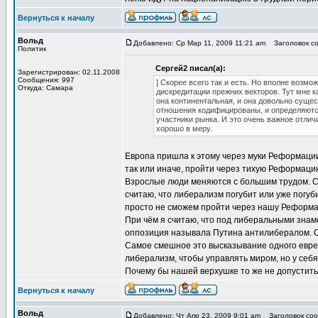
Вернуться к началу
Вольд
Добавлено: Ср Мар 11, 2009 11:21 am
Заголовок со
Политик
Сергей2 писал(а):
Зарегистрирован: 02.11.2008
Сообщения: 997
] Скорее всего так и есть. Но вполне возмож
Откуда: Самара
дискредитации прежних векторов. Тут мне к
она континентальная, и она довольно сущес
отношения кодифицированы, и определяются
участники рынка. И это очень важное отлич
хорошо в меру.
Европа пришла к этому через муки Реформации
так или иначе, пройти через тихую Реформаци
Взрослые люди меняются с большим трудом. Сил
считаю, что либерализм погубит или уже погуби
просто не сможем пройти через нашу Реформац
При чём я считаю, что под либеральными знамё
оппозиция называла Путина антилибералом. Од
Самое смешное это высказывание одного еврей
либерализм, чтобы управлять миром, но у себя
Почему бы нашей верхушке то же не допустить 
Вернуться к началу
Вольд
Добавлено: Чт Апр 23, 2009 9:01 am
Заголовок соо