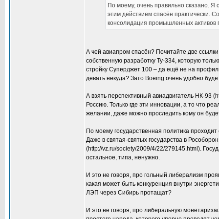
По моему, очень правильно сказано. Я
этим действием спасён практически. Со
консолидация промышленных активов п
А чей авиапром спасён? Почитайте две ссылки
собственную разработку Ту-334, которую тольк
стройку Суперджет 100 – да ещё не на профил
девать некуда? Зато Boeing очень удобно буд
А взять перспективный авиадвигатель НК-93 (http
Россию. Только где эти инновации, а то что реа
желании, даже можно проследить кому он буде
По моему государственная политика проходит 
Даже в святая-святых государства в Рособоро
(http://vz.ru/society/2009/4/22/279145.html). Го
остальное, типа, ненужно.
И это не говоря, про гольный либерализм пр
какая может быть конкуренция внутри энерге
ЛЭП через Сибирь протащат?
И это не говоря, про либеральную монетаризац