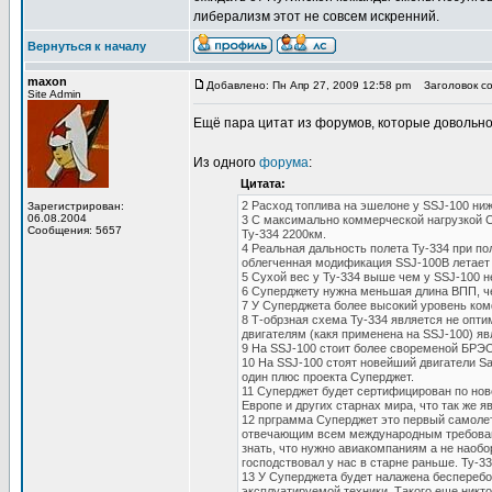
либерализм этот не совсем искренний.
Вернуться к началу
maxon
Добавлено: Пн Апр 27, 2009 12:58 pm
Заголовок со
Site Admin
Ещё пара цитат из форумов, которые довольн
Из одного
форума
:
Цитата:
2 Расход топлива на эшелоне у SSJ-100 ниж
Зарегистрирован:
06.08.2004
3 С максимально коммерческой нагрузкой С
Сообщения: 5657
Ту-334 2200км.
4 Реальная дальность полета Ту-334 при по
облегченная модификация SSJ-100B летает т
5 Сухой вес у Ту-334 выше чем у SSJ-100 н
6 Суперджету нужна меньшая длина ВПП, ч
7 У Суперджета более высокий уровень ком
8 Т-обрзная схема Ту-334 является не опт
двигателям (какя применена на SSJ-100) я
9 На SSJ-100 стоит более своременой БРЭО
10 На SSJ-100 стоят новейший двигатели 
один плюс проекта Суперджет.
11 Суперджет будет сертифицирован по но
Европе и других старнах мира, что так же 
12 прграмма Суперджет это первый самолет
отвечающим всем международным требования
знать, что нужно авиакомпаниям а не наобо
господствовал у нас в старне раньше. Ту-3
13 У Суперджета будет налажена бесперебо
эксплуатируемой техники. Такого еще никто 