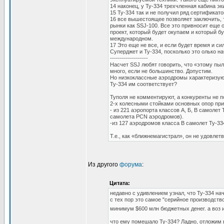
14 наконец, у Ту-334 трехчленная кабина э
15 Ту-334 так и не получил ряд сертификат
16 все вышестоящее позволяет заключить, 
рынки как SSJ-100. Все это привносит еще 
проект, который будет окупаем и который б
международном.
17 Это еще не все, и если будет время и с
Суперджет и Ту-334, посколько это олько на
-------------------
Насчет SSJ любят говорить, что «этому пыл
много, если не большинство. Допустим.
Но низкоклассные аэродромы характеризую
Ту-334 им соответствует?
Туполя не комментируют, а конкуренты не п
2-х колесными стойками основных опор прив
- из 221 аэропорта классов А, Б, В самоле
самолета PCN аэродромов).
-из 127 аэродромов класса В самолет Ту-33
Т.е., как «ближнемагистрал», он не удовле
Из другого
форума
:
Цитата:
недавно с удивлением узнал, что Ту-334 нач
с тех пор это самое "серийное производств
минимум $600 млн бюджетных денег. а воз 
что ему помешало Ту-334? Ладно, отложим 