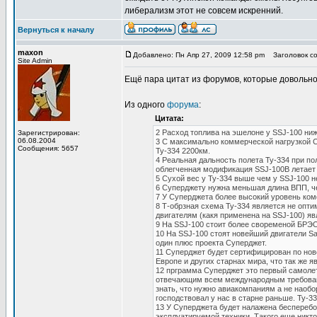
либерализм этот не совсем искренний.
Вернуться к началу
maxon
Добавлено: Пн Апр 27, 2009 12:58 pm
Заголовок со
Site Admin
Ещё пара цитат из форумов, которые довольн
Из одного
форума
:
Цитата:
2 Расход топлива на эшелоне у SSJ-100 ниж
Зарегистрирован:
06.08.2004
3 С максимально коммерческой нагрузкой С
Сообщения: 5657
Ту-334 2200км.
4 Реальная дальность полета Ту-334 при по
облегченная модификация SSJ-100B летает т
5 Сухой вес у Ту-334 выше чем у SSJ-100 н
6 Суперджету нужна меньшая длина ВПП, ч
7 У Суперджета более высокий уровень ком
8 Т-обрзная схема Ту-334 является не опт
двигателям (какя применена на SSJ-100) я
9 На SSJ-100 стоит более своременой БРЭО
10 На SSJ-100 стоят новейший двигатели 
один плюс проекта Суперджет.
11 Суперджет будет сертифицирован по но
Европе и других старнах мира, что так же 
12 прграмма Суперджет это первый самолет
отвечающим всем международным требования
знать, что нужно авиакомпаниям а не наобо
господствовал у нас в старне раньше. Ту-3
13 У Суперджета будет налажена бесперебо
эксплуатируемой техники. Такого еще никто 