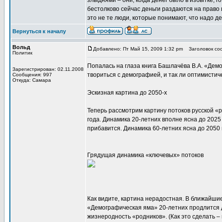
злыднями – они, когда денег было в избытке, 
бестолково сейчас деньги раздаются на право 
это не те люди, которые понимают, что надо де
Вернуться к началу
Вольд
Добавлено: Пт Май 15, 2009 1:32 pm
Заголовок соо
Политик
Попалась на глаза книга Башлачёва В.А. «Демо
Зарегистрирован: 02.11.2008
твориться с демографией, и так ли оптимистич
Сообщения: 997
Откуда: Самара
Эскизная картина до 2050-х
Теперь рассмотрим картину потоков русской «р
года. Динамика 20-летних вполне ясна до 2025 
прибавится. Динамика 60-летних ясна до 2050 
Грядущая динамика «ключевых» потоков
Как видите, картина нерадостная. В ближайшие
«Демографическая яма» 20-летних продлится д
жизнеродность «родников». (Как это сделать – 