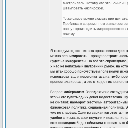
выстроилась. Потому что это Боинг и С
штамповать как пирожки.
То же самое можно сказать про двигате
Проблема в современном рынке состоит 
начнут производить микропроцессоры б
почему.
Я тоже думаю, что техника провисевшая десято
можно реанимировать – проще построить новые
будет не конкурентен. Но всё это справедливо,
У нас же непаханый внутренний рынок, на кот
мы итак хорошо присутствуем полезными ископ
использовать для перегонки газа на трубопров
проностальгировал, а это отход от основного в
Вопрос: либерализм. Запад активно сотруднич
чтобы его купить одних денег недостаточно. 
не считают, наоборот, жёсткими авторитарным
финансовая политика, социальная политика. Э
уже не спасёшь. Один из вариантов ответа, чт
удобно списывать свои неудачи и нежелание р
всех последних бедах обвинили «проклятых» ба