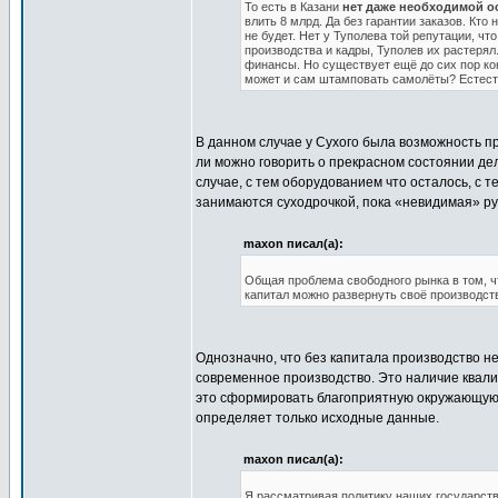
То есть в Казани
нет даже необходимой о
влить 8 млрд. Да без гарантии заказов. Кт
не будет. Нет у Туполева той репутации, ч
производства и кадры, Туполев их растеря
финансы. Но существует ещё до сих пор ко
может и сам штамповать самолёты? Естеств
В данном случае у Сухого была возможность пр
ли можно говорить о прекрасном состоянии дел 
случае, с тем оборудованием что осталось, с 
занимаются суходрочкой, пока «невидимая» ру
maxon писал(а):
Общая проблема свободного рынка в том, чт
капитал можно развернуть своё производств
Однозначно, что без капитала производство н
современное производство. Это наличие квал
это сформировать благоприятную окружающую о
определяет только исходные данные.
maxon писал(а):
Я рассматривая политику наших государст