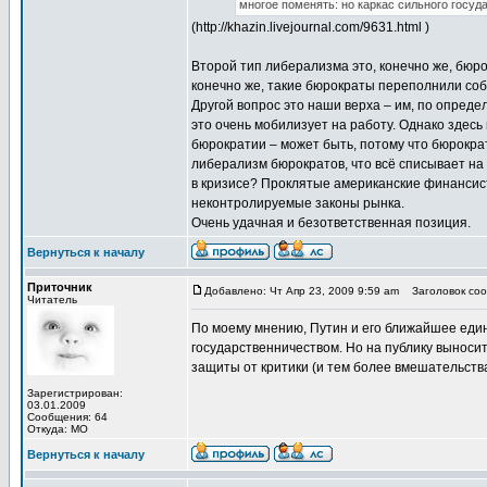
многое поменять: но каркас сильного госуда
(http://khazin.livejournal.com/9631.html )
Второй тип либерализма это, конечно же, бюро
конечно же, такие бюрократы переполнили соб
Другой вопрос это наши верха – им, по определ
это очень мобилизует на работу. Однако здесь
бюрократии – может быть, потому что бюрокр
либерализм бюрократов, что всё списывает на
в кризисе? Проклятые американские финансист
неконтролируемые законы рынка.
Очень удачная и безответственная позиция.
Вернуться к началу
Приточник
Добавлено: Чт Апр 23, 2009 9:59 am
Заголовок соо
Читатель
По моему мнению, Путин и его ближайшее еди
государственничеством. Но на публику выноситс
защиты от критики (и тем более вмешательств
Зарегистрирован:
03.01.2009
Сообщения: 64
Откуда: МО
Вернуться к началу