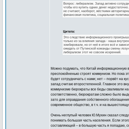
Вопрос: либерализм. Запад активно сотрудн
чтобы его купить одних денег недостаточн
не считают, наоборот, жёсткими авторитарн
финансовая политика, социальная политика
Цитата:
Это следствие информационного проигрыша.
только из-за влияния запада - наша внутре
зомбировали, но от неё в итоге всё и завис
ожидать от Путинской команды смены лозун
либерализм этот не совсем искренний.
Можно подумать, что Китай информационную во
преспокойненько строят коммунизм. Но пока эт
будет сотрудничать с нами; нет – порвёт на ку
запад считаю второстепенной. Главное это вн
коммунизме бюрократы все беды сваливали на п
соответственно, бюрократам сложно было выдел
зато для оправдания собственного обогащения
современное общество, в т.ч. и на вышестоящу
Очень неглупый человек Ю.Мухин сказал след
понимать большая часть населения. Если этого
составляющей – в большую часть я попадаю, с