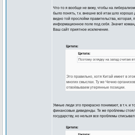
Что-то я вообще не вижу, чтобы на либерализм
было понять, т.к. внешне всё итак шло хорошо
видно той прослойки правительства, которая, 
информационное поле под себя. Значит команд
Ваш сайт приятное исключение.
Цитата:
Цитата:
Поэтому оглядку на запад считаю вт
Это правильно, хотя Китай имеет в эт
многих смыслах. Ту же Чечню организо
отвоёвываем утерянные позиции.
Умные люди это прекрасно понимают, в т.ч. и 
финансовые дивиденды. Те же проблемы стояли
государству, но нельзя все проблемы списыват
Цитата:
Цитата: