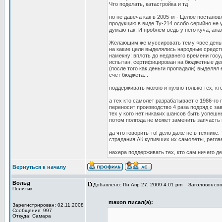
Что поделать, катастройка и тд
но не давеча как в 2005-м - Целое постано
продукцию в виде Ту-214 особо серийно не 
думаю так. И проблем ведь у него куча, ана
Желающим же муссировать тему «все деньги
на какие цели выделялись народные средст
намекну: вплоть до недавнего времени госу
испытан, сертифицирован на бюджетные ден
(после того как деньги пропадали) выделял 
счет бюджета...
поддерживать можно и нужно только тех, кто
а тех кто самолет разрабатывает с 1986-го г
переносит производство 4 раза подряд с зав
тех у кого нет никаких шансов быть успешн
потом полгода не может заменить запчасть 
да что говорить-то! дело даже не в технике
страдания АК купивших их самолеты, реглам
нахера поддерживать тех, кто сам ничего де
Вернуться к началу
Вольд
Добавлено: Пн Апр 27, 2009 4:01 pm
Заголовок соо
Политик
maxon писал(а):
Зарегистрирован: 02.11.2008
Сообщения: 997
Откуда: Самара