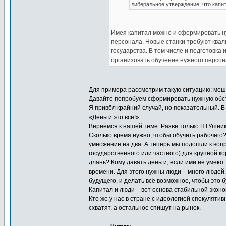
либеральное утверждение, что капи
Имея капитал можно и сформировать ну
персонала. Новые станки требуют квал
государства. В том числе и подготовка
организовать обучение нужного персон
Для примера рассмотрим такую ситуацию: мешок
Давайте попробуем сформировать нужную обст
Я привёл крайний случай, но показательный. В
«Деньги это всё!»
Вернёмся к нашей теме. Разве только ПТУшник
Сколько время нужно, чтобы обучить рабочего?
умножение на два. А теперь мы подошли к вопр
государственного или частного) для крупной 
длань? Кому давать деньги, если ими не умеют
времени. Для этого нужны люди – много людей.
будущего, и делать всё возможное, чтобы это
Капитал и люди – вот основа стабильной эконо
Кто же у нас в стране с идеологией спекулятив
схватят, а остальное спишут на рынок.