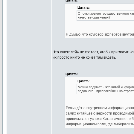
Цитата:
Цитата:
С точки зрения государственного ка
качестве сравнения?
Я думаю, что кругозор экспертов внутр
Что «шекелей» не хватает, чтобы пригласить
их просто никто не хочет там видеть.
Цитата:
Цитата:
Можно подумать, что Китай информа
подобного - преспокойненько строя
Речь идёт о внутреннем информационно
самих китайцев о верности проводимой
приписывают успехи Китая именно либе
информационном поле, где либерализм 