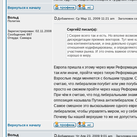
Вернуться к началу
Вольд
Добавлено: Ср Мар 11, 2009 11:21 am
Заголовок со
Политик
Сергей2 писал(а):
Зарегистрирован: 02.11.2008
Сообщения: 997
] Скорее всего так и есть. Но вполне возмож
Откуда: Самара
дискредитации прежних векторов. Тут мне к
она континентальная, и она довольно сущес
отношения кодифицированы, и определяются
участники рынка. И это очень важное отлич
хорошо в меру.
Европа пришла к этому через муки Реформации
так или иначе, пройти через тихую Реформаци
Взрослые люди меняются с большим трудом. Сил
считаю, что либерализм погубит или уже погуби
просто не сможем пройти через нашу Реформац
При чём я считаю, что под либеральными знамё
оппозиция называла Путина антилибералом. Од
Самое смешное это высказывание одного еврей
либерализм, чтобы управлять миром, но у себя
Почему бы нашей верхушке то же не допустить 
Вернуться к началу
Вольд
Добавлено: Чт Апр 23, 2009 9:01 am
Заголовок соо