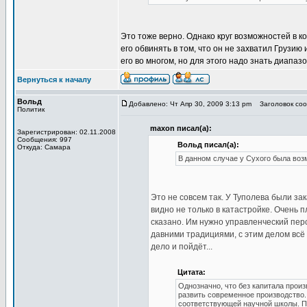
Это тоже верно. Однако круг возможностей в к
его обвинять в том, что он не захватил Грузи
его во многом, но для этого надо знать диапаз
Вернуться к началу
Вольд
Добавлено: Чт Апр 30, 2009 3:13 pm
Заголовок соо
Политик
maxon писал(а):
Зарегистрирован: 02.11.2008
Сообщения: 997
Вольд писал(а):
Откуда: Самара
В данном случае у Сухого была возм
Это не совсем так. У Туполева были зак
видно не только в катастройке. Очень 
сказано. Им нужно управленческий перс
давними традициями, с этим делом всё
дело и пойдёт...
Цитата:
Однозначно, что без капитала прои
развить современное производство
соответствующей научной школы. П