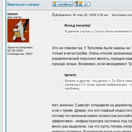
Вернуться к началу
maxon
Добавлено: Вт Апр 28, 2009 5:28 am
Заголовок соо
Site Admin
Вольд писал(а):
В данном случае у Сухого была возможность
Зарегистрирован:
Это не совсем так. У Туполева были заказы на 
06.08.2004
только в катастройке. Очень плохая организац
Сообщения: 5657
управленческий персонал менять, порядок наво
гораздо лучше. Возможно, если менеджмент Туп
Цитата:
Вопрос в другом. Что делать с Ту-334 в так
уволились? С точки зрения либерализма – 
проблему.
Нет, конечно. Самолёт отправили на доработку
а не с тремя. Думаю, что это главный недостат
потому что военным нужен полностью российски
эффективно - инфраструктура заточена под ту
много раз выделяли, так что пусть теперь поп
немного подкинут. В конечном итоге года чере