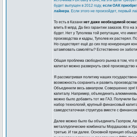
источника РБК daily в ОАК, на эти цели требу
будет выпущен в 2012 году,
если ОАК приобрет
лайнера
. Если этого не произойдет, первый ла
То есть в Казани
нет даже необходимой оснас
влить 8 млрд. Да без гарантии заказов. Кто н
будет. Нет у Туполева той репутации, что име
производства и кадры, Туполев их растерял. 
Но существует ещё до сих пор конкуренция кон
штамповать самолёты? Естественно он заботитс
Общая проблема свободного рынка в том, что п
капитал можно развернуть своё производство и
Я рассматривая политику наших государствен
возможность сохранить и развить производство
Объединили весь авиапром. Совершенно зря!
капиталу. Например, объяединить алюминиевы
можно было добавить тот же ГАЗ. Получили бы
набор технологий, крупный финансовый капит
самодостаточная структура вместе с финансов
Далее можно было бы объединить Газпром, Авт
металлургические комбинаты Мордашова и Урал
третью. И так далее. Основной принцип объед