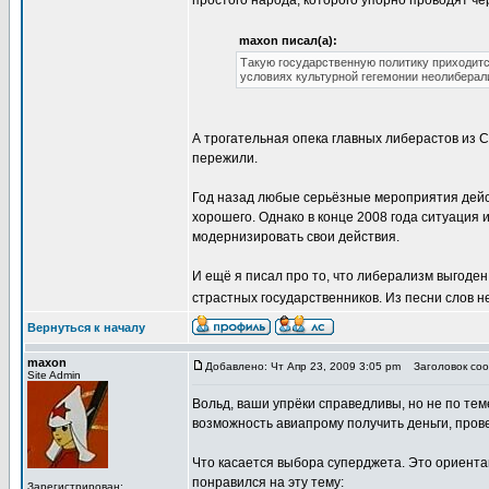
простого народа, которого упорно проводят ч
maxon писал(а):
Такую государственную политику приходитс
условиях культурной гегемонии неолиберал
А трогательная опека главных либерастов из 
пережили.
Год назад любые серьёзные мероприятия дейст
хорошего. Однако в конце 2008 года ситуация 
модернизировать свои действия.
И ещё я писал про то, что либерализм выгоден 
страстных государственников. Из песни слов 
Вернуться к началу
maxon
Добавлено: Чт Апр 23, 2009 3:05 pm
Заголовок соо
Site Admin
Вольд, ваши упрёки справедливы, но не по теме
возможность авиапрому получить деньги, пров
Что касается выбора суперджета. Это ориента
понравился на эту тему:
Зарегистрирован: