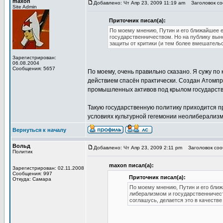
maxon
Добавлено: Чт Апр 23, 2009 11:19 am
Заголовок со
Site Admin
Приточник писал(а):
По моему мнению, Путин и его ближайшее 
государственничеством. Но на публику выно
защиты от критики (и тем более вмешательс
Зарегистрирован:
06.08.2004
Сообщения: 5657
По моему, очень правильно сказано. Я сужу по
действием спасён практически. Создан Атомпро
промышленных активов под крылом государств
Такую государственную политику приходится п
условиях культурной гегемонии неолиберализ
Вернуться к началу
Вольд
Добавлено: Чт Апр 23, 2009 2:11 pm
Заголовок соо
Политик
maxon писал(а):
Зарегистрирован: 02.11.2008
Сообщения: 997
Приточник писал(а):
Откуда: Самара
По моему мнению, Путин и его ближ
либерализмом и государственничеств
соглашусь, делается это в качестве