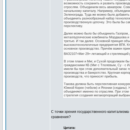
возможность сохранить и развить производс
отрослям. Объединили весь авиапром. Сов
начальному капиталу. Например, объяедин
Зеленограда. Туда же можно было добавить 
объединить разнообразный набор технолог
производственную цепочку. Это была бы с
перспективу.
Далее можно было бы объединить Газпром, А
металлургические комбинаты Мордашова и У
третью. И так далее. Основной принцип об
выскокотехнологичные предприятия ВПК. Кто-
основное производство. Причём важен прин
ВАЗ2107+Миг-29= летающий и стреляющий 
В этом плане и Миг, и Сухой продолжали б
гражданскими КБ (Миг с Тполевым, Су - с 
имели бы при этом дополнительный запас пр
производства и банкротство. Крупная корпо
производств, что приносят прибыль.
Такова должна быть перспективная конкуре
Южной Корее (чеболи) и Японии (сюданы). Н
объединяют именно по отраслям. При этом 
стратегия создания мегакорпораций выбран
С точки зрения государственного капитализма 
сравнения?
Цитата: