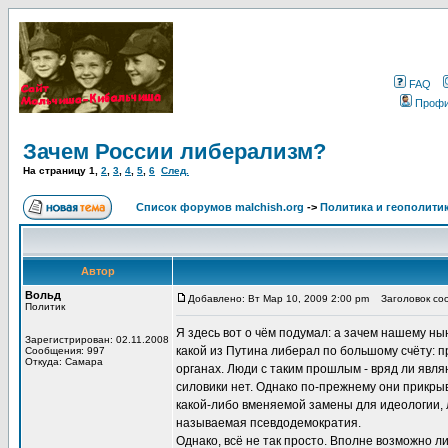
FAQ
Проф
Зачем России либерализм?
На страницу
1
,
2
,
3
,
4
,
5
,
6
След.
Список форумов malchish.org
->
Политика и геополити
Автор
Вольд
Добавлено: Вт Мар 10, 2009 2:00 pm
Заголовок соо
Политик
Я здесь вот о чём подумал: а зачем нашему н
Зарегистрирован: 02.11.2008
какой из Путина либерал по большому счёту: 
Сообщения: 997
Откуда: Самара
органах. Люди с таким прошлым - вряд ли явл
силовики нет. Однако по-прежнему они прикры
какой-либо вменяемой замены для идеологии, 
называемая псевдодемократия.
Однако, всё не так просто. Вполне возможно 