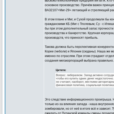
выскокотехнологичные предприятия ВПК. Кто-то
основное производство. Причём важен принци
ВАЗ2107+Миг-29= летающий и стреляющий рак
В этом плане и Миг, и Сухой продолжали бы к
гражданскими КБ (Миг с Тполевым, Су - с Илюш
бы при этом дополнительный запас прочности -
производства и банкротство. Крупная корпорац
производств, что приносят прибыль.
Такова должна быть перспективная конкурент
Корее (чеболи) и Японии (сюданы). Наша же мо
именно по отраслям. При этом страдают отдел
создания мегакорпораций выбрана правильно.
Цитата:
Вопрос: либерализм. Запад активно сотрудн
чтобы его купить одних денег недостаточн
не считают, наоборот, жёсткими авторитарн
финансовая политика, социальная политика
Это следствие информационного проигрыша. Н
только из-за влияния запада - наша внутрення
зомбировали, но от неё в итоге всё и зависит.
ожидать от Путинской команды смены лозунгов 