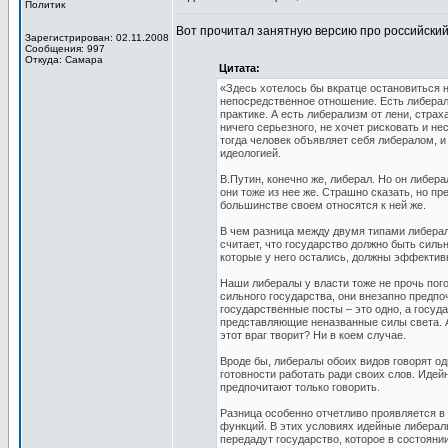
Политик
Вот прочитал занятную версию про российски
Зарегистрирован: 02.11.2008
Сообщения: 997
Откуда: Самара
Цитата:
«Здесь хотелось бы вкратце остановиться н
непосредственное отношение. Есть либерали
практике. А есть либерализм от лени, страх
ничего серьезного, не хочет рисковать и н
тогда человек объявляет себя либералом, 
идеологией.
В.Путин, конечно же, либерал. Но он либера
они тоже из нее же. Страшно сказать, но пр
большинстве своем относятся к ней же.
В чем разница между двумя типами либерал
считает, что государство должно быть силь
которые у него остались, должны эффективн
Наши либералы у власти тоже не прочь пого
сильного государства, они внезапно предпо
государственные посты – это одно, а госуда
представляющие неназванные силы света. А 
этот враг творит? Ни в коем случае.
Вроде бы, либералы обоих видов говорят одн
готовности работать ради своих слов. Идей
предпочитают только говорить.
Разница особенно отчетливо проявляется в
функций. В этих условиях идейные либерал
передадут государство, которое в состояни