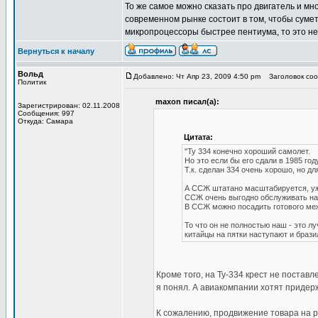
То же самое можно сказать про двигатель и мн
современном рынке состоит в том, чтобы сумет
микропроцессоры быстрее пентиума, то это не
Вернуться к началу
Вольд
Добавлено: Чт Апр 23, 2009 4:50 pm
Заголовок соо
Политик
maxon писал(а):
Зарегистрирован: 02.11.2008
Сообщения: 997
Откуда: Самара
Цитата:
"Ту 334 конечно хороший самолет.
Но это если бы его сдали в 1985 году
Т.к. сделан 334 очень хорошо, но д
А ССЖ штатано масштабируется, уж
ССЖ очень выгодно обслуживать на 
В ССЖ можно посадить готового межд
То что он не полностью наш - это л
китайцы на пятки наступают и брази
Кроме того, на Ту-334 крест не поставл
я понял. А авиакомпании хотят придер
К сожалению, продвижение товара на р