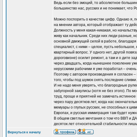
Ведь если без эмоций, то абсолютное большинс
большинство нас, русских и не понимает, что Р
Можно поспорить о качестве цифр. Однако я, 
на мнении автора, который отображает ту дей
Должность у меня какая-никакая, но начальств
живу как начальник. Среди них люди разные, 
основной движущей силой в работе, благодаря 
специалист, с ними – целое, пусть небольшое, н
квартирный вопрос. У одного нет, другой повяз
дороговизне) осилит ремонт, а там и о дите за
через двадцать, когда нынешнее поколение уже
нерусскими рабочими я уже поработал – очень
Поэтому с автором произведения я согласен –
того, чтобы под шумок снять последние сливки.
И не надо меня уверять, что благородные руле
забугорной закулисы (хотя не без этого). По 
труд, проще и приятней не замечать истинное п
через пару десятков лет, когда нас окончател
мемуары о глупых русских, не способных к цив
Европах, и русская иммиграция там будет нужна
В общем светлые мечтания о том что ВВП и ДАМ
десяток лет относительной стабильности лиш
Вернуться к началу