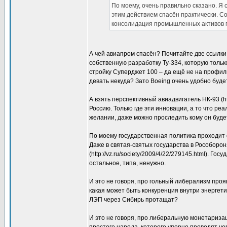
По моему, очень правильно сказано. Я
этим действием спасён практически. Со
консолидация промышленных активов п
А чей авиапром спасён? Почитайте две ссылки
собственную разработку Ту-334, которую тольк
стройку Суперджет 100 – да ещё не на профил
девать некуда? Зато Boeing очень удобно буд
А взять перспективный авиадвигатель НК-93 (http
Россию. Только где эти инновации, а то что реа
желании, даже можно проследить кому он буде
По моему государственная политика проходит 
Даже в святая-святых государства в Рособоро
(http://vz.ru/society/2009/4/22/279145.html). Го
остальное, типа, ненужно.
И это не говоря, про гольный либерализм пр
какая может быть конкуренция внутри энерге
ЛЭП через Сибирь протащат?
И это не говоря, про либеральную монетаризац