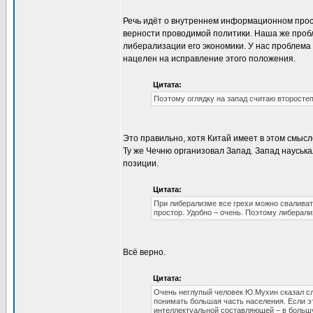
Речь идёт о внутреннем информационном прост
верности проводимой политики. Наша же проб
либерализации его экономики. У нас проблема
нацелен на исправление этого положения.
Цитата:
Поэтому оглядку на запад считаю второстеп
Это правильно, хотя Китай имеет в этом смысл
Ту же Чечню организовал Запад. Запад науськ
позиции.
Цитата:
При либерализме все грехи можно сваливать
простор. Удобно – очень. Поэтому либерали
Всё верно.
Цитата:
Очень неглупый человек Ю.Мухин сказал с
понимать большая часть населения. Если эт
интеллектуальной составляющей – в большу