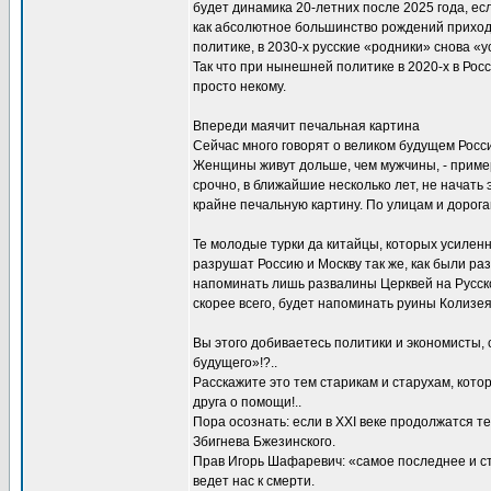
будет динамика 20-летних после 2025 года, есл
как абсолютное большинство рождений приходи
политике, в 2030-х русские «родники» снова «ус
Так что при нынешней политике в 2020-х в Росс
просто некому.
Впереди маячит печальная картина
Сейчас много говорят о великом будущем Росси
Женщины живут дольше, чем мужчины, - примерно
срочно, в ближайшие несколько лет, не начать
крайне печальную картину. По улицам и дорога
Те молодые турки да китайцы, которых усилен
разрушат Россию и Москву так же, как были ра
напоминать лишь развалины Церквей на Русско
скорее всего, будет напоминать руины Колизея
Вы этого добиваетесь политики и экономисты,
будущего»!?..
Расскажите это тем старикам и старухам, кото
друга о помощи!..
Пора осознать: если в XXI веке продолжатся 
Збигнева Бжезинского.
Прав Игорь Шафаревич: «самое последнее и стр
ведет нас к смерти.