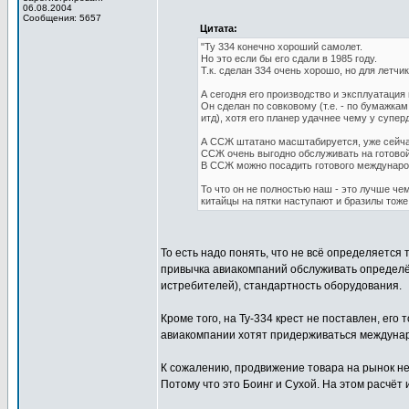
06.08.2004
Сообщения: 5657
Цитата:
"Ту 334 конечно хороший самолет.
Но это если бы его сдали в 1985 году.
Т.к. сделан 334 очень хорошо, но для летчи
А сегодня его производство и эксплуатация
Он сделан по совковому (т.е. - по бумажкам
итд), хотя его планер удачнее чему у супер
А ССЖ штатано масштабируется, уже сейча
ССЖ очень выгодно обслуживать на готовой
В ССЖ можно посадить готового международн
То что он не полностью наш - это лучше че
китайцы на пятки наступают и бразилы тоже
То есть надо понять, что не всё определяется
привычка авиакомпаний обслуживать определён
истребителей), стандартность оборудования.
Кроме того, на Ту-334 крест не поставлен, его
авиакомпании хотят придерживаться междунар
К сожалению, продвижение товара на рынок не
Потому что это Боинг и Сухой. На этом расчёт