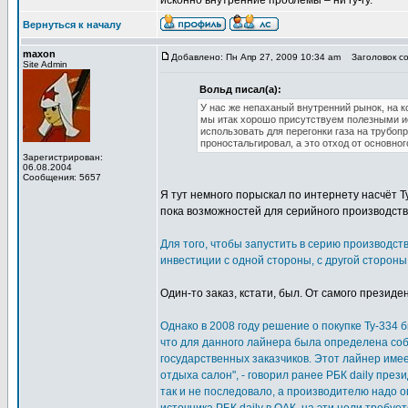
исконно внутренние проблемы – ни гу-гу.
Вернуться к началу
maxon
Добавлено: Пн Апр 27, 2009 10:34 am
Заголовок со
Site Admin
Вольд писал(а):
У нас же непаханый внутренний рынок, на 
мы итак хорошо присутствуем полезными ис
использовать для перегонки газа на трубоп
проностальгировал, а это отход от основног
Зарегистрирован:
06.08.2004
Сообщения: 5657
Я тут немного порыскал по интернету насчёт Т
пока возможностей для серийного производств
Для того, чтобы запустить в серию производс
инвестиции с одной стороны, с другой стороны
Один-то заказ, кстати, был. От самого презид
Однако в 2008 году решение о покупке Ту-334 б
что для данного лайнера была определена соб
государственных заказчиков. Этот лайнер им
отдыха салон", - говорил ранее РБК daily пр
так и не последовало, а производителю надо 