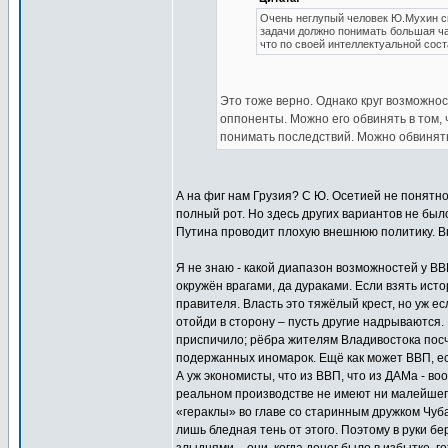
Очень неглупый человек Ю.Мухин с
задачи должно понимать большая час
что по своей интеллектуальной сос
Это тоже верно. Однако круг возможнос
оппоненты. Можно его обвинять в том, 
понимать последствий. Можно обвинять 
А на фиг нам Грузия? С Ю. Осетией не понятно 
полный рот. Но здесь других вариантов не было
Путина проводит плохую внешнюю политику. Вп
Я не знаю - какой диапазон возможностей у ВВП
окружён врагами, да дураками. Если взять исто
правителя. Власть это тяжёлый крест, но уж есл
отойди в сторону – пусть другие надрываются. 
приспичило; рёбра жителям Владивостока посчит
подержанных иномарок. Ещё как может ВВП, есл
А уж экономисты, что из ВВП, что из ДАМа - в
реальном производстве не имеют ни малейшег
«гераклы» во главе со старинным дружком Чуба
лишь бледная тень от этого. Поэтому в руки б