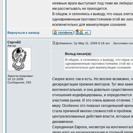
неявные враги выступают под теми же либерал
им рассчитывать не приходится.
В общем, я склоняюсь к выводу, что наша элит
одновременным противостоянием этой же запад
исключительно для манипуляции сознания.
Вернуться к началу
Сергей2
Добавлено: Ср Мар 11, 2009 6:18 am
Заголовок соо
Автор
Вольд писал(а):
В общем, я склоняюсь к выводу, что наша э
одновременным противостоянием этой же за
исключительно для манипуляции сознания.
Зарегистрирован:
Скорее всего так и есть. Но вполне возможно, ч
16.10.2008
Сообщения: 250
дискредитации прежних векторов. Тут мне каже
континентальная, и она довольно существенно 
отношения кодифицированы, и определяются г
участники рынка. И это очень важное отличие.
меру. Особенно это показал сегодняшний кризи
стала причиной многих сложностей и проблем. 
централизованные действия власти, которые в
динамичное.
Серединная Европа, несмотря на континентальн
легко идут на национализацию в трудный период