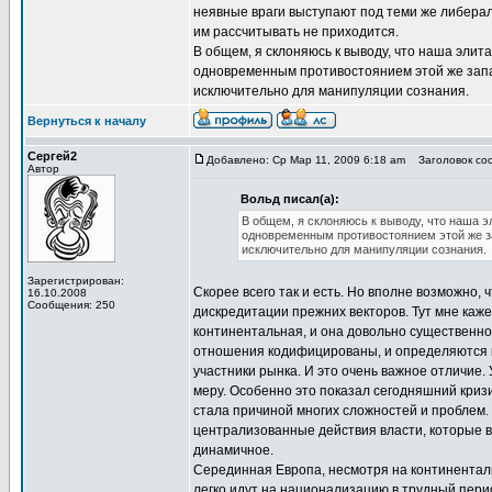
неявные враги выступают под теми же либерал
им рассчитывать не приходится.
В общем, я склоняюсь к выводу, что наша элит
одновременным противостоянием этой же запад
исключительно для манипуляции сознания.
Вернуться к началу
Сергей2
Добавлено: Ср Мар 11, 2009 6:18 am
Заголовок соо
Автор
Вольд писал(а):
В общем, я склоняюсь к выводу, что наша э
одновременным противостоянием этой же за
исключительно для манипуляции сознания.
Зарегистрирован:
Скорее всего так и есть. Но вполне возможно, ч
16.10.2008
Сообщения: 250
дискредитации прежних векторов. Тут мне каже
континентальная, и она довольно существенно 
отношения кодифицированы, и определяются г
участники рынка. И это очень важное отличие.
меру. Особенно это показал сегодняшний кризи
стала причиной многих сложностей и проблем. 
централизованные действия власти, которые в
динамичное.
Серединная Европа, несмотря на континентальн
легко идут на национализацию в трудный период