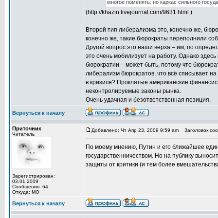
многое поменять: но каркас сильного госуда
(http://khazin.livejournal.com/9631.html )
Второй тип либерализма это, конечно же, бюро
конечно же, такие бюрократы переполнили соб
Другой вопрос это наши верха – им, по определ
это очень мобилизует на работу. Однако здесь
бюрократии – может быть, потому что бюрокр
либерализм бюрократов, что всё списывает на
в кризисе? Проклятые американские финансист
неконтролируемые законы рынка.
Очень удачная и безответственная позиция.
Вернуться к началу
Приточник
Добавлено: Чт Апр 23, 2009 9:59 am
Заголовок соо
Читатель
По моему мнению, Путин и его ближайшее еди
государственничеством. Но на публику выноситс
защиты от критики (и тем более вмешательств
Зарегистрирован:
03.01.2009
Сообщения: 64
Откуда: МО
Вернуться к началу