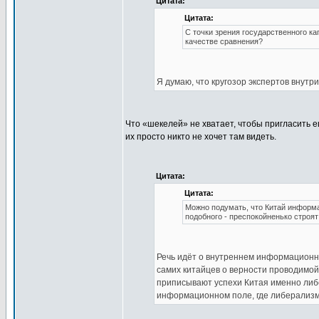
Цитата:
Цитата:
С точки зрения государственного ка
качестве сравнения?
Я думаю, что кругозор экспертов внутр
Что «шекелей» не хватает, чтобы пригласить
их просто никто не хочет там видеть.
Цитата:
Цитата:
Можно подумать, что Китай информа
подобного - преспокойненько строя
Речь идёт о внутреннем информационно
самих китайцев о верности проводимой
приписывают успехи Китая именно либе
информационном поле, где либерализм 