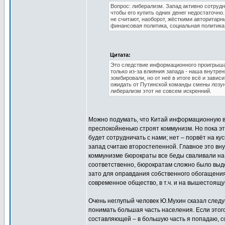
Вопрос: либерализм. Запад активно сотрудн
чтобы его купить одних денег недостаточн
не считают, наоборот, жёсткими авторитарн
финансовая политика, социальная политика
Цитата:
Это следствие информационного проигрыша.
только из-за влияния запада - наша внутре
зомбировали, но от неё в итоге всё и завис
ожидать от Путинской команды смены лозун
либерализм этот не совсем искренний.
Можно подумать, что Китай информационную во
преспокойненько строят коммунизм. Но пока эт
будет сотрудничать с нами; нет – порвёт на ку
запад считаю второстепенной. Главное это вн
коммунизме бюрократы все беды сваливали на п
соответственно, бюрократам сложно было выдел
зато для оправдания собственного обогащения
современное общество, в т.ч. и на вышестоящу
Очень неглупый человек Ю.Мухин сказал след
понимать большая часть населения. Если этого
составляющей – в большую часть я попадаю, с