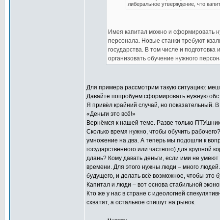
либеральное утверждение, что капи
Имея капитал можно и сформировать ну
персонала. Новые станки требуют квал
государства. В том числе и подготовка
организовать обучение нужного персон
Для примера рассмотрим такую ситуацию: мешок
Давайте попробуем сформировать нужную обст
Я привёл крайний случай, но показательный. В
«Деньги это всё!»
Вернёмся к нашей теме. Разве только ПТУшник
Сколько время нужно, чтобы обучить рабочего?
умножение на два. А теперь мы подошли к вопр
государственного или частного) для крупной 
длань? Кому давать деньги, если ими не умеют
времени. Для этого нужны люди – много людей.
будущего, и делать всё возможное, чтобы это
Капитал и люди – вот основа стабильной эконо
Кто же у нас в стране с идеологией спекулятив
схватят, а остальное спишут на рынок.