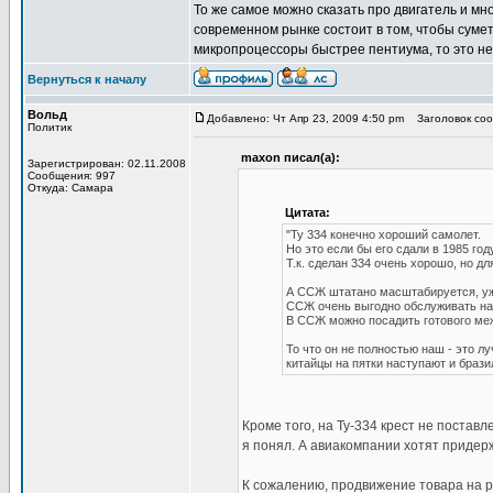
То же самое можно сказать про двигатель и мн
современном рынке состоит в том, чтобы сумет
микропроцессоры быстрее пентиума, то это не
Вернуться к началу
Вольд
Добавлено: Чт Апр 23, 2009 4:50 pm
Заголовок соо
Политик
maxon писал(а):
Зарегистрирован: 02.11.2008
Сообщения: 997
Откуда: Самара
Цитата:
"Ту 334 конечно хороший самолет.
Но это если бы его сдали в 1985 году
Т.к. сделан 334 очень хорошо, но д
А ССЖ штатано масштабируется, уж
ССЖ очень выгодно обслуживать на 
В ССЖ можно посадить готового межд
То что он не полностью наш - это л
китайцы на пятки наступают и брази
Кроме того, на Ту-334 крест не поставл
я понял. А авиакомпании хотят придер
К сожалению, продвижение товара на р