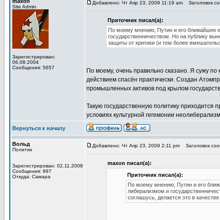
maxon
Добавлено: Чт Апр 23, 2009 11:19 am
Заголовок со
Site Admin
Приточник писал(а):
По моему мнению, Путин и его ближайшее 
государственничеством. Но на публику выно
защиты от критики (и тем более вмешательс
Зарегистрирован:
06.08.2004
Сообщения: 5657
По моему, очень правильно сказано. Я сужу по
действием спасён практически. Создан Атомпро
промышленных активов под крылом государств
Такую государственную политику приходится п
условиях культурной гегемонии неолиберализ
Вернуться к началу
Вольд
Добавлено: Чт Апр 23, 2009 2:11 pm
Заголовок соо
Политик
maxon писал(а):
Зарегистрирован: 02.11.2008
Сообщения: 997
Приточник писал(а):
Откуда: Самара
По моему мнению, Путин и его ближ
либерализмом и государственничеств
соглашусь, делается это в качестве