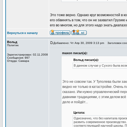
Это тоже верно. Однако круг возможностей в к
его обвинять в том, что он не захватил Грузи
его во многом, но для этого надо знать диапаз
Вернуться к началу
Вольд
Добавлено: Чт Апр 30, 2009 3:13 pm
Заголовок соо
Политик
maxon писал(а):
Зарегистрирован: 02.11.2008
Сообщения: 997
Вольд писал(а):
Откуда: Самара
В данном случае у Сухого была возм
Это не совсем так. У Туполева были зак
видно не только в катастройке. Очень 
сказано. Им нужно управленческий перс
давними традициями, с этим делом всё
дело и пойдёт...
Цитата:
Однозначно, что без капитала прои
развить современное производство
соответствующей научной школы. П