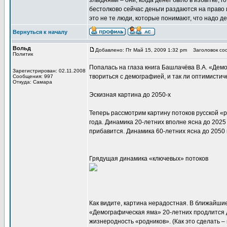
злыднями – они, когда денег было в избытке, 
бестолково сейчас деньги раздаются на право 
это не те люди, которые понимают, что надо де
Вернуться к началу
Вольд
Добавлено: Пт Май 15, 2009 1:32 pm
Заголовок соо
Политик
Попалась на глаза книга Башлачёва В.А. «Демо
Зарегистрирован: 02.11.2008
твориться с демографией, и так ли оптимистич
Сообщения: 997
Откуда: Самара
Эскизная картина до 2050-х
Теперь рассмотрим картину потоков русской «р
года. Динамика 20-летних вполне ясна до 2025 
прибавится. Динамика 60-летних ясна до 2050 
Грядущая динамика «ключевых» потоков
Как видите, картина нерадостная. В ближайшие
«Демографическая яма» 20-летних продлится д
жизнеродность «родников». (Как это сделать – 