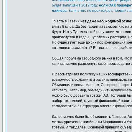
источника РБК daily в ОАК, на эти цели требу
будет выпущен в 2012 году,
если ОАК приобрет
лайнера
. Если этого не произойдет, первый ла
То есть в Казани
нет даже необходимой оснас
влить 8 млрд. Да без гарантии заказов. Кто н
будет. Нет у Туполева той репутации, что име
производства и кадры, Туполев их растерял. 
Но существует ещё до сих пор конкуренция кон
штамповать самолёты? Естественно он заботитс
Общая проблема свободного рынка в том, что п
капитал можно развернуть своё производство и
Я рассматривая политику наших государствен
возможность сохранить и развить производство
Объединили весь авиапром. Совершенно зря!
капиталу. Например, объяединить алюминиевы
можно было добавить тот же ГАЗ. Получили бы
набор технологий, крупный финансовый капит
самодостаточная структура вместе с финансов
Далее можно было бы объединить Газпром, Авт
металлургические комбинаты Мордашова и Урал
третью. И так далее. Основной принцип объед