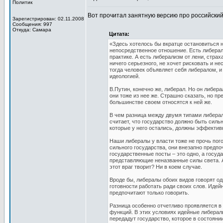
Политик
Вот прочитал занятную версию про российски
Зарегистрирован: 02.11.2008
Сообщения: 997
Откуда: Самара
Цитата:
«Здесь хотелось бы вкратце остановиться н
непосредственное отношение. Есть либерали
практике. А есть либерализм от лени, страх
ничего серьезного, не хочет рисковать и н
тогда человек объявляет себя либералом, 
идеологией.
В.Путин, конечно же, либерал. Но он либера
они тоже из нее же. Страшно сказать, но пр
большинстве своем относятся к ней же.
В чем разница между двумя типами либерал
считает, что государство должно быть силь
которые у него остались, должны эффективн
Наши либералы у власти тоже не прочь пого
сильного государства, они внезапно предпо
государственные посты – это одно, а госуда
представляющие неназванные силы света. А 
этот враг творит? Ни в коем случае.
Вроде бы, либералы обоих видов говорят одн
готовности работать ради своих слов. Идей
предпочитают только говорить.
Разница особенно отчетливо проявляется в
функций. В этих условиях идейные либерал
передадут государство, которое в состояни