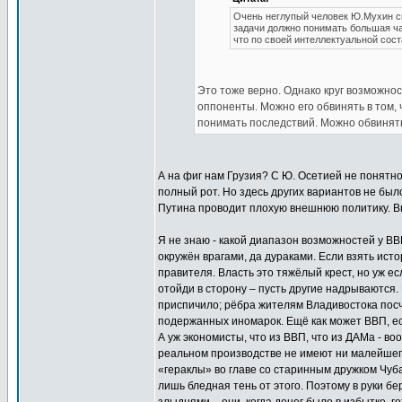
Очень неглупый человек Ю.Мухин с
задачи должно понимать большая час
что по своей интеллектуальной сос
Это тоже верно. Однако круг возможнос
оппоненты. Можно его обвинять в том, 
понимать последствий. Можно обвинять 
А на фиг нам Грузия? С Ю. Осетией не понятно 
полный рот. Но здесь других вариантов не было
Путина проводит плохую внешнюю политику. Вп
Я не знаю - какой диапазон возможностей у ВВП
окружён врагами, да дураками. Если взять исто
правителя. Власть это тяжёлый крест, но уж есл
отойди в сторону – пусть другие надрываются. 
приспичило; рёбра жителям Владивостока посчит
подержанных иномарок. Ещё как может ВВП, есл
А уж экономисты, что из ВВП, что из ДАМа - в
реальном производстве не имеют ни малейшег
«гераклы» во главе со старинным дружком Чуба
лишь бледная тень от этого. Поэтому в руки б