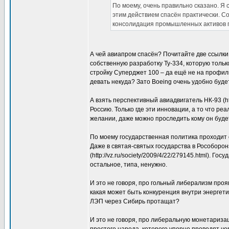
По моему, очень правильно сказано. Я
этим действием спасён практически. Со
консолидация промышленных активов п
А чей авиапром спасён? Почитайте две ссылки
собственную разработку Ту-334, которую тольк
стройку Суперджет 100 – да ещё не на профил
девать некуда? Зато Boeing очень удобно буд
А взять перспективный авиадвигатель НК-93 (http
Россию. Только где эти инновации, а то что реа
желании, даже можно проследить кому он буде
По моему государственная политика проходит 
Даже в святая-святых государства в Рособоро
(http://vz.ru/society/2009/4/22/279145.html). Го
остальное, типа, ненужно.
И это не говоря, про гольный либерализм пр
какая может быть конкуренция внутри энерге
ЛЭП через Сибирь протащат?
И это не говоря, про либеральную монетаризац