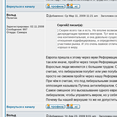
Вернуться к началу
Вольд
Добавлено: Ср Мар 11, 2009 11:21 am
Заголовок со
Политик
Сергей2 писал(а):
Зарегистрирован: 02.11.2008
Сообщения: 997
] Скорее всего так и есть. Но вполне возмож
Откуда: Самара
дискредитации прежних векторов. Тут мне к
она континентальная, и она довольно сущес
отношения кодифицированы, и определяются
участники рынка. И это очень важное отлич
хорошо в меру.
Европа пришла к этому через муки Реформации
так или иначе, пройти через тихую Реформаци
Взрослые люди меняются с большим трудом. Сил
считаю, что либерализм погубит или уже погуби
просто не сможем пройти через нашу Реформац
При чём я считаю, что под либеральными знамё
оппозиция называла Путина антилибералом. Од
Самое смешное это высказывание одного еврей
либерализм, чтобы управлять миром, но у себя
Почему бы нашей верхушке то же не допустить 
Вернуться к началу
Вольд
Добавлено: Чт Апр 23, 2009 9:01 am
Заголовок соо