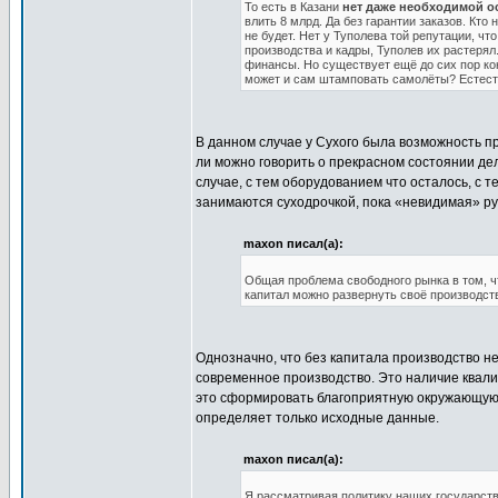
То есть в Казани
нет даже необходимой о
влить 8 млрд. Да без гарантии заказов. Кт
не будет. Нет у Туполева той репутации, ч
производства и кадры, Туполев их растеря
финансы. Но существует ещё до сих пор ко
может и сам штамповать самолёты? Естеств
В данном случае у Сухого была возможность пр
ли можно говорить о прекрасном состоянии дел 
случае, с тем оборудованием что осталось, с 
занимаются суходрочкой, пока «невидимая» ру
maxon писал(а):
Общая проблема свободного рынка в том, чт
капитал можно развернуть своё производств
Однозначно, что без капитала производство н
современное производство. Это наличие квал
это сформировать благоприятную окружающую о
определяет только исходные данные.
maxon писал(а):
Я рассматривая политику наших государст