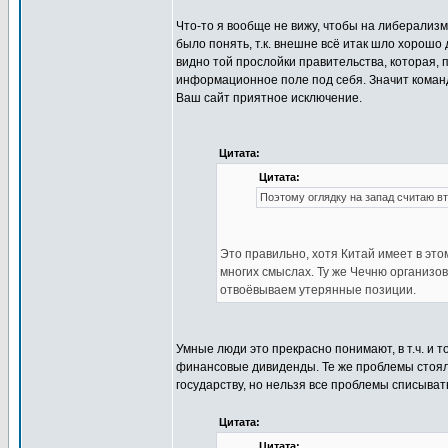
Что-то я вообще не вижу, чтобы на либерализм
было понять, т.к. внешне всё итак шло хорошо
видно той прослойки правительства, которая, 
информационное поле под себя. Значит команд
Ваш сайт приятное исключение.
Цитата:
Цитата:
Поэтому оглядку на запад считаю вт
Это правильно, хотя Китай имеет в эт
многих смыслах. Ту же Чечню организо
отвоёвываем утерянные позиции.
Умные люди это прекрасно понимают, в т.ч. и 
финансовые дивиденды. Те же проблемы стояли
государству, но нельзя все проблемы списыват
Цитата:
Цитата: