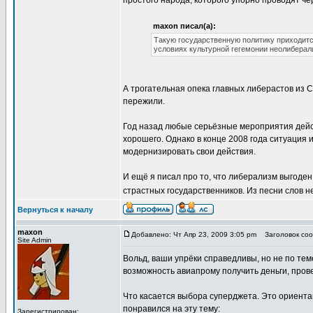
простого народа, которого упорно проводят ч
maxon писал(а):
Такую государственную политику приходитс
условиях культурной гегемонии неолиберал
А трогательная опека главных либерастов из 
пережили.
Год назад любые серьёзные мероприятия дейст
хорошего. Однако в конце 2008 года ситуация 
модернизировать свои действия.
И ещё я писал про то, что либерализм выгоден 
страстных государственников. Из песни слов 
Вернуться к началу
maxon
Добавлено: Чт Апр 23, 2009 3:05 pm
Заголовок соо
Site Admin
Вольд, ваши упрёки справедливы, но не по теме
возможность авиапрому получить деньги, пров
Что касается выбора суперджета. Это ориента
понравился на эту тему:
Зарегистрирован: