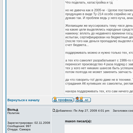
Что поделать, катастройка и тд
но не давеча как в 2005-м - Целое постано
продукцию в виде Ту-214 особо серийно не 
думаю так. И проблем ведь у него куча, ана
Желающим же муссировать тему «все деньги
на какие цели выделялись народные средст
намекну: вплоть до недавнего времени госу
испытан, сертифицирован на бюджетные ден
(после того как деньги пропадали) выделял 
счет бюджета...
поддерживать можно и нужно только тех, кто
а тех кто самолет разрабатывает с 1986-го г
переносит производство 4 раза подряд с зав
тех у кого нет никаких шансов быть успешн
потом полгода не может заменить запчасть 
да что говорить-то! дело даже не в технике
страдания АК купивших их самолеты, реглам
нахера поддерживать тех, кто сам ничего де
Вернуться к началу
Вольд
Добавлено: Пн Апр 27, 2009 4:01 pm
Заголовок соо
Политик
maxon писал(а):
Зарегистрирован: 02.11.2008
Сообщения: 997
Откуда: Самара