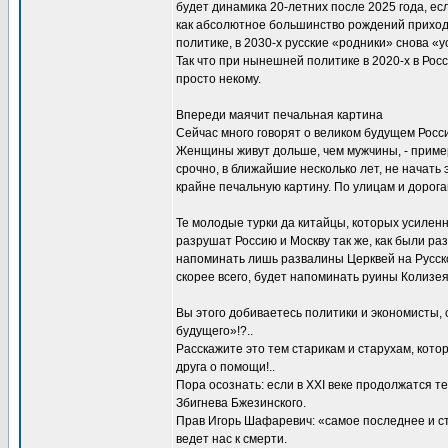
будет динамика 20-летних после 2025 года, есл
как абсолютное большинство рождений приходи
политике, в 2030-х русские «родники» снова «ус
Так что при нынешней политике в 2020-х в Росс
просто некому.
Впереди маячит печальная картина
Сейчас много говорят о великом будущем Росси
Женщины живут дольше, чем мужчины, - примерно
срочно, в ближайшие несколько лет, не начать
крайне печальную картину. По улицам и дорога
Те молодые турки да китайцы, которых усилен
разрушат Россию и Москву так же, как были ра
напоминать лишь развалины Церквей на Русско
скорее всего, будет напоминать руины Колизея
Вы этого добиваетесь политики и экономисты,
будущего»!?..
Расскажите это тем старикам и старухам, кото
друга о помощи!..
Пора осознать: если в XXI веке продолжатся 
Збигнева Бжезинского.
Прав Игорь Шафаревич: «самое последнее и стр
ведет нас к смерти.