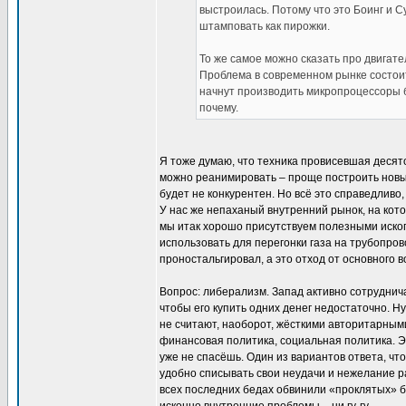
выстроилась. Потому что это Боинг и С
штамповать как пирожки.
То же самое можно сказать про двигате
Проблема в современном рынке состоит 
начнут производить микропроцессоры б
почему.
Я тоже думаю, что техника провисевшая десято
можно реанимировать – проще построить новые
будет не конкурентен. Но всё это справедливо,
У нас же непаханый внутренний рынок, на кот
мы итак хорошо присутствуем полезными ископ
использовать для перегонки газа на трубопров
проностальгировал, а это отход от основного в
Вопрос: либерализм. Запад активно сотруднич
чтобы его купить одних денег недостаточно. 
не считают, наоборот, жёсткими авторитарным
финансовая политика, социальная политика. Э
уже не спасёшь. Один из вариантов ответа, чт
удобно списывать свои неудачи и нежелание р
всех последних бедах обвинили «проклятых» ба