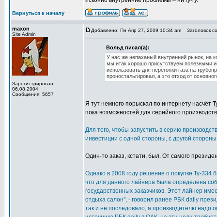
исконно внутренние проблемы – ни гу-гу.
Вернуться к началу
maxon
Добавлено: Пн Апр 27, 2009 10:34 am
Заголовок со
Site Admin
Вольд писал(а):
У нас же непаханый внутренний рынок, на 
мы итак хорошо присутствуем полезными ис
использовать для перегонки газа на трубоп
проностальгировал, а это отход от основног
Зарегистрирован:
06.08.2004
Сообщения: 5657
Я тут немного порыскал по интернету насчёт Т
пока возможностей для серийного производств
Для того, чтобы запустить в серию производс
инвестиции с одной стороны, с другой стороны
Один-то заказ, кстати, был. От самого презид
Однако в 2008 году решение о покупке Ту-334 б
что для данного лайнера была определена соб
государственных заказчиков. Этот лайнер им
отдыха салон", - говорил ранее РБК daily пр
так и не последовало, а производителю надо 