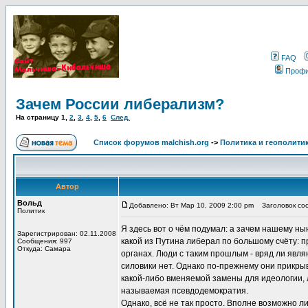
FAQ
Проф
Зачем России либерализм?
На страницу
1
,
2
,
3
,
4
,
5
,
6
След.
Список форумов malchish.org
->
Политика и геополити
Автор
Вольд
Добавлено: Вт Мар 10, 2009 2:00 pm
Заголовок соо
Политик
Я здесь вот о чём подумал: а зачем нашему н
Зарегистрирован: 02.11.2008
какой из Путина либерал по большому счёту: 
Сообщения: 997
Откуда: Самара
органах. Люди с таким прошлым - вряд ли явл
силовики нет. Однако по-прежнему они прикры
какой-либо вменяемой замены для идеологии, 
называемая псевдодемократия.
Однако, всё не так просто. Вполне возможно 