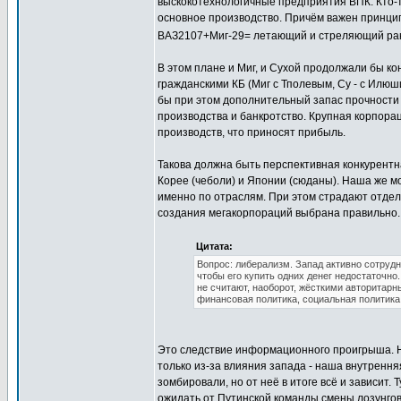
выскокотехнологичные предприятия ВПК. Кто-то
основное производство. Причём важен принци
ВАЗ2107+Миг-29= летающий и стреляющий рак
В этом плане и Миг, и Сухой продолжали бы к
гражданскими КБ (Миг с Тполевым, Су - с Илюш
бы при этом дополнительный запас прочности -
производства и банкротство. Крупная корпорац
производств, что приносят прибыль.
Такова должна быть перспективная конкурент
Корее (чеболи) и Японии (сюданы). Наша же мо
именно по отраслям. При этом страдают отдел
создания мегакорпораций выбрана правильно.
Цитата:
Вопрос: либерализм. Запад активно сотрудн
чтобы его купить одних денег недостаточн
не считают, наоборот, жёсткими авторитарн
финансовая политика, социальная политика
Это следствие информационного проигрыша. Н
только из-за влияния запада - наша внутрення
зомбировали, но от неё в итоге всё и зависит.
ожидать от Путинской команды смены лозунгов 