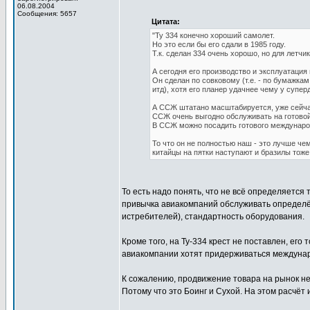
06.08.2004
Сообщения: 5657
Цитата:
"Ту 334 конечно хороший самолет.
Но это если бы его сдали в 1985 году.
Т.к. сделан 334 очень хорошо, но для летчи
А сегодня его производство и эксплуатация
Он сделан по совковому (т.е. - по бумажкам
итд), хотя его планер удачнее чему у супер
А ССЖ штатано масштабируется, уже сейча
ССЖ очень выгодно обслуживать на готовой
В ССЖ можно посадить готового международн
То что он не полностью наш - это лучше че
китайцы на пятки наступают и бразилы тоже
То есть надо понять, что не всё определяется
привычка авиакомпаний обслуживать определён
истребителей), стандартность оборудования.
Кроме того, на Ту-334 крест не поставлен, его
авиакомпании хотят придерживаться междунар
К сожалению, продвижение товара на рынок не
Потому что это Боинг и Сухой. На этом расчёт