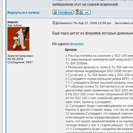
либерализм этот не совсем искренний.
Вернуться к началу
maxon
Добавлено: Пн Апр 27, 2009 12:58 pm
Заголовок со
Site Admin
Ещё пара цитат из форумов, которые довольн
Из одного
форума
:
Цитата:
2 Расход топлива на эшелоне у SSJ-100 ниж
Зарегистрирован:
06.08.2004
3 С максимально коммерческой нагрузкой С
Сообщения: 5657
Ту-334 2200км.
4 Реальная дальность полета Ту-334 при по
облегченная модификация SSJ-100B летает т
5 Сухой вес у Ту-334 выше чем у SSJ-100 н
6 Суперджету нужна меньшая длина ВПП, ч
7 У Суперджета более высокий уровень ком
8 Т-обрзная схема Ту-334 является не опт
двигателям (какя применена на SSJ-100) я
9 На SSJ-100 стоит более своременой БРЭО
10 На SSJ-100 стоят новейший двигатели 
один плюс проекта Суперджет.
11 Суперджет будет сертифицирован по но
Европе и других старнах мира, что так же 
12 прграмма Суперджет это первый самолет
отвечающим всем международным требования
знать, что нужно авиакомпаниям а не наобо
господствовал у нас в старне раньше. Ту-3
13 У Суперджета будет налажена бесперебо
эксплуатируемой техники. Такого еще никто 