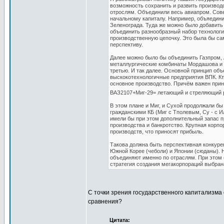
возможность сохранить и развить производс
отрослям. Объединили весь авиапром. Сов
начальному капиталу. Например, объяедин
Зеленограда. Туда же можно было добавить 
объединить разнообразный набор технолог
производственную цепочку. Это была бы с
перспективу.
Далее можно было бы объединить Газпром, А
металлургические комбинаты Мордашова и У
третью. И так далее. Основной принцип об
выскокотехнологичные предприятия ВПК. Кто-
основное производство. Причём важен прин
ВАЗ2107+Миг-29= летающий и стреляющий 
В этом плане и Миг, и Сухой продолжали б
гражданскими КБ (Миг с Тполевым, Су - с 
имели бы при этом дополнительный запас пр
производства и банкротство. Крупная корпо
производств, что приносят прибыль.
Такова должна быть перспективная конкуре
Южной Корее (чеболи) и Японии (сюданы). Н
объединяют именно по отраслям. При этом 
стратегия создания мегакорпораций выбран
С точки зрения государственного капитализма 
сравнения?
Цитата: