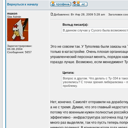
Вернуться к началу
maxon
Добавлено: Вт Апр 28, 2009 5:28 am
Заголовок соо
Site Admin
Вольд писал(а):
В данном случае у Сухого была возможность
Зарегистрирован:
Это не совсем так. У Туполева были заказы на 
06.08.2004
только в катастройке. Очень плохая организац
Сообщения: 5657
управленческий персонал менять, порядок наво
гораздо лучше. Возможно, если менеджмент Туп
Цитата:
Вопрос в другом. Что делать с Ту-334 в так
уволились? С точки зрения либерализма – 
проблему.
Нет, конечно. Самолёт отправили на доработку
а не с тремя. Думаю, что это главный недостат
потому что военным нужен полностью российски
эффективно - инфраструктура заточена под ту
много раз выделяли, так что пусть теперь поп
немного подкинут. В конечном итоге года чере