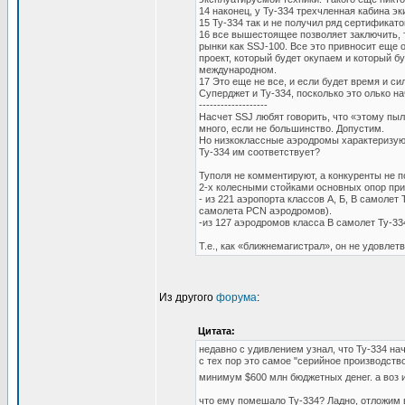
14 наконец, у Ту-334 трехчленная кабина э
15 Ту-334 так и не получил ряд сертификат
16 все вышестоящее позволяет заключить, 
рынки как SSJ-100. Все это привносит еще 
проект, который будет окупаем и который б
международном.
17 Это еще не все, и если будет время и с
Суперджет и Ту-334, посколько это олько на
-------------------
Насчет SSJ любят говорить, что «этому пыл
много, если не большинство. Допустим.
Но низкоклассные аэродромы характеризую
Ту-334 им соответствует?
Туполя не комментируют, а конкуренты не п
2-х колесными стойками основных опор прив
- из 221 аэропорта классов А, Б, В самоле
самолета PCN аэродромов).
-из 127 аэродромов класса В самолет Ту-33
Т.е., как «ближнемагистрал», он не удовле
Из другого
форума
:
Цитата:
недавно с удивлением узнал, что Ту-334 нач
с тех пор это самое "серийное производств
минимум $600 млн бюджетных денег. а воз 
что ему помешало Ту-334? Ладно, отложим 