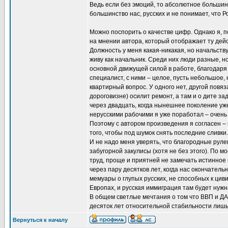
Ведь если без эмоций, то абсолютное большинс
большинство нас, русских и не понимает, что Р
Можно поспорить о качестве цифр. Однако я, 
на мнении автора, который отображает ту дей
Должность у меня какая-никакая, но начальств
живу как начальник. Среди них люди разные, 
основной движущей силой в работе, благодаря 
специалист, с ними – целое, пусть небольшое, н
квартирный вопрос. У одного нет, другой повяз
дороговизне) осилит ремонт, а там и о дите за
через двадцать, когда нынешнее поколение уже
нерусскими рабочими я уже поработал – очень
Поэтому с автором произведения я согласен –
того, чтобы под шумок снять последние сливки.
И не надо меня уверять, что благородные руле
забугорной закулисы (хотя не без этого). По 
труд, проще и приятней не замечать истинное п
через пару десятков лет, когда нас окончател
мемуары о глупых русских, не способных к цив
Европах, и русская иммиграция там будет нужна
В общем светлые мечтания о том что ВВП и ДАМ
десяток лет относительной стабильности лиш
Вернуться к началу