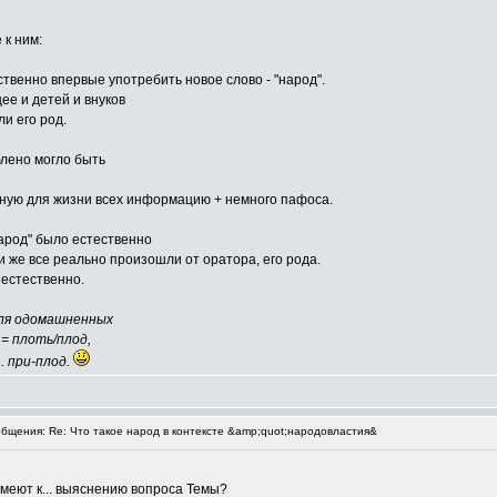
 к ним:
твенно впервые употребить новое слово - "народ".
ее и детей и внуков
и его род.
блено могло быть
жную для жизни всех информацию + немного пафоса.
арод" было естественно
и же все реально произошли от оратора, его рода.
 естественно.
 для одомашненных
= плоть/плод,
. при-плод.
щения: Re: Что такое народ в контексте &amp;quot;народовластия&
меют к... выяснению вопроса Темы?