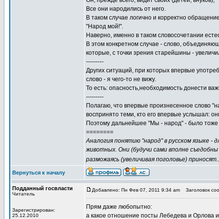
Он, прежде всего, видит своих (детей, внуков),
Все они народились от него.
В таком случае логично и корректно обращение
"Народ мой!".
Наверно, именно в таком словосочетании естес
В этом конкретном случае - слово, объединяющ
которые, с точки зрения старейшины - увеличил
---------
Других ситуаций, при которых впервые употре
слово - я чего-то не вижу.
То есть: опасность,необходимость донести ва
---------
Полагаю, что впервые произнесенное слово "н
воспринято теми, кто его впервые услышал: он
Поэтому дальнейшее "Мы - народ" - было тоже
========
Аналогия понятию "народ" в русском языке -
животных. Они (будучи сами вполне съедобны 
разможаясь (увеличивая поголовье) приносят..
Вернуться к началу
Подданный госвласти
Добавлено: Пн Фев 07, 2011 9:34 am
Заголовок сооб
Читатель
Прям даже любопытно:
Зарегистрирован:
а какое отношение посты Лебедева и Орлова и
25.12.2010