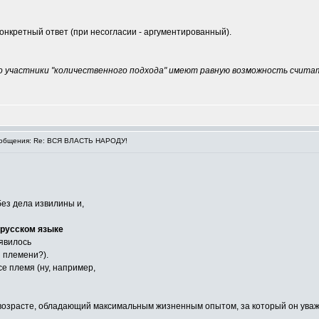
конкретный ответ (при несогласии - аргументированный).
 участники "количественного подхода" имеют равную возможность считат
общения: Re: ВСЯ ВЛАСТЬ НАРОДУ!
ез дела извилины и,
 русском языке
явилось
 племени?).
се племя (ну, например,
 в возрасте, обладающий максимальным жизненным опытом, за который он ув