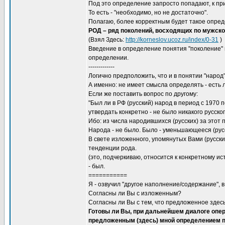
Под это определение запросто попадают, к прим
То есть - "необходимо, но не достаточно".
Полагаю, более корректным будет такое опре
РОД – ряд поколений, восходящих по мужско
(Взял Здесь:
http://korneslov.ucoz.ru/index/0-31
)
Введение в определение понятия "поколение"
определении.
-------------
Логично предположить, что и в понятии "народ"
А именно: не имеет смысла определять - есть 
Если же поставить вопрос по другому:
"Был ли в РФ (русский) народ в период с 1970 по
утвердать конкретно - не было никакого русско
Ибо: из числа народившихся (русских) за этот 
Народа - не было. Было - уменьшающееся (русск
В свете изложенного, упомянутых Вами (русских
тенденции рода.
(это, подчеркиваю, относится к конкретному ис
- был.
===========
Я - озвучил "другое наполнение/содержание", 
Согласны ли Вы с изложенным?
Согласны ли Вы с тем, что предложенное здесь
Готовы ли Вы, при дальнейшем диалоге опе
предложенным (здесь) мной определением п