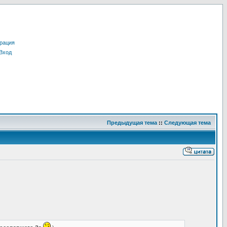
рация
Вход
Предыдущая тема
::
Следующая тема