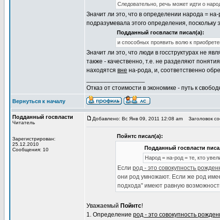
Следовательно, речь может идти о наро
Значит ли это, что в определении народа = на
подразумевала этого определения, поскольку 
Подданный госвласти писал(а):
и способных проявить волю к приобрете
Значит ли это, что люди в госструктурах не яв
также - качественно, т.е. не разделяют поняти
находятся
вне
на-рода, и, соответственно обр
_________________
Отказ от стоимости в экономике - путь к свобод
Вернуться к началу
Подданный госвласти
Добавлено: Вс Янв 09, 2011 12:08 am
Заголовок со
Читатель
Пойнтс писал(а):
Зарегистрирован:
25.12.2010
Подданный госвласти писал
Сообщения: 10
Народ = на-род = те, кто уве
Если
род - это совокупность рожде
они род умножают. Если же род име
подхода" имеют равную возможность
Уважаемый
Пойнтс
!
1. Определение
род - это совокупность рожде