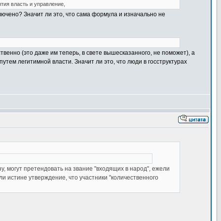
тия власть и управление,
лючено? Значит ли это, что сама формула и изначально не
твенно (это даже им теперь, в свете вышесказанного, не поможет), а
утем легитимной власти. Значит ли это, что люди в госструктурах
зу, могут претендовать на звание "входящих в народ", ежели
 ли истине утверждение, что участники "количественного