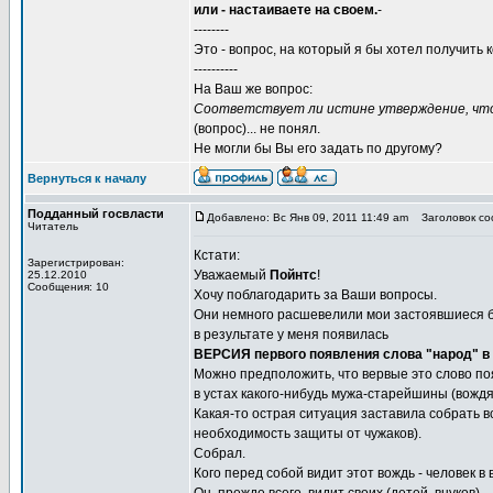
или - настаиваете на своем.
-
--------
Это - вопрос, на который я бы хотел получить 
----------
На Ваш же вопрос:
Соответствует ли истине утверждение, что
(вопрос)... не понял.
Не могли бы Вы его задать по другому?
Вернуться к началу
Подданный госвласти
Добавлено: Вс Янв 09, 2011 11:49 am
Заголовок со
Читатель
Кстати:
Зарегистрирован:
Уважаемый
Пойнтс
!
25.12.2010
Сообщения: 10
Хочу поблагодарить за Ваши вопросы.
Они немного расшевелили мои застоявшиеся б
в результате у меня появилась
ВЕРСИЯ первого появления слова "народ" в
Можно предположить, что вервые это слово по
в устах какого-нибудь мужа-старейшины (вождя
Какая-то острая ситуация заставила собрать в
необходимость защиты от чужаков).
Собрал.
Кого перед собой видит этот вождь - человек