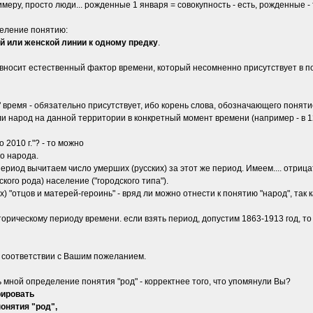
еру, просто люди... рожденные 1 января = совокупность - есть, рожденные - 
деление понятию:
й или женской линии к одному предку
.
 вносит естественный фактор времени, который несомненно присутствует в 
 время - обязательно присутствует, ибо корень cлова, обозначающего понятие,
ли народ на данной территории в конкретный момент времени (например - в 12
 2010 г."? - то можно
го народа.
период вычитаем число умерших (русских) за этот же период. Имеем.... отрица
ого рода) население ("городского типа").
) "отцов и матерей-героинь" - вряд ли можно отнести к понятию "народ", так
торическому периоду времени. если взять период, допустим 1863-1913 год, то 
в соответствии с Вашим пожеланием.
 мной определение понятия "род" - корректнее того, что упомянули Вы?
рировать
онятия "род",