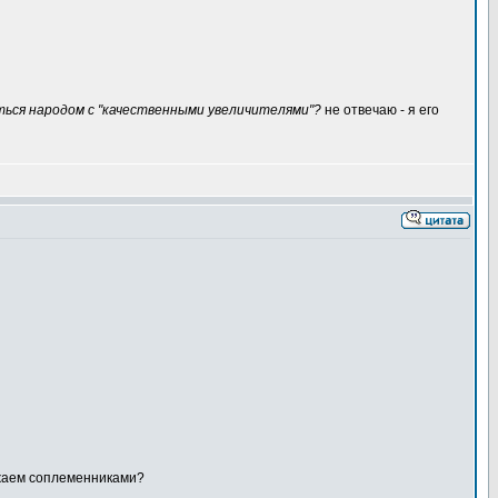
ься народом с "качественными увеличителями"?
не отвечаю - я его
ажаем соплеменниками?