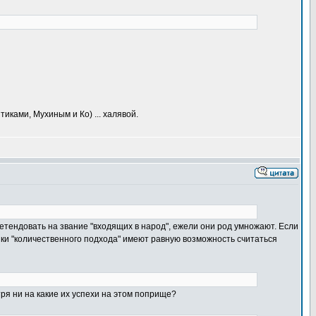
иками, Мухиным и Ко) ... халявой.
претендовать на звание "входящих в народ", ежели они род умножают. Если
ики "количественного подхода" имеют равную возможность считаться
ря ни на какие их успехи на этом поприще?