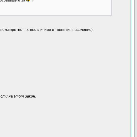
осовавшего За
).
неконкретно, т.к. неотличимо от понятия население).
ости на этот Закон.