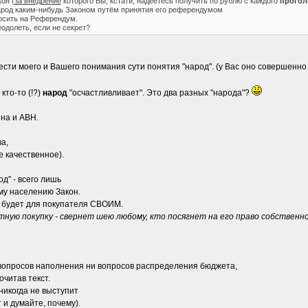
он (
за внедрение
которого Вы, кстати, надеетесь получить по рублю с каждого
прогол
род каким-нибудь Законом путём принятия его референдумом
осить на Референдум.
одолеть, если не секрет?
ести моего и Вашего понимания сути понятия "народ". (у Вас оно совершенно 
кто-то (!?)
народ
"осчастливливает". Это два разных "народа"?
ина и АВН.
а,
е качественное).
од" - всего лишь
у населению Закон.
- будет для покупателя СВОИМ.
ную покупку - свернет шею любому, кто посягнет на его право собственн
 вопросов наполнения ни вопросов распределения бюджета,
очитав текст.
 никогда не выступит
т и думайте, почему).