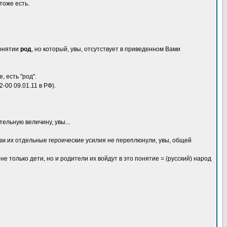
тоже есть.
понятии
род
, но который, увы, отсутствует в приведенном Вами
 есть "род".
-00 09.01.11 в РФ).
тельную величину, увы...
 как их отдельные героические усилия не переплюнули, увы, общей
не только дети, но и родители их войдут в это понятие = (русский) народ