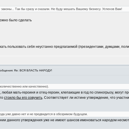
законы... Так бы сразу и сказали. Не буду мешать Вашему бизнесу. Успехов Вам!
можно было сделать
жать пользовать себя неустанно предлагаемой (президентами, думцами, полит
общения: Re: ВСЯ ВЛАСТЬ НАРОДУ!
(количественно или качественно).
т, любая мать-героиня и отец-героин, клепающие в год по спиногрызу, могут 
 то
стоило бы его озвучить
. Соответствует ли истине утверждение, что участн
ода уже давно нет и не предвидится в обозримом будущем.
вании данного утверждения уже не имеют шансов именоваться народом несмот