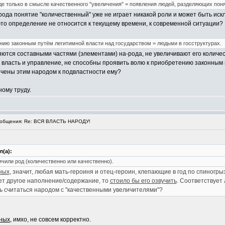
де только в смысле качественного "увеличения" = появления людей, разделяющих поня
-рода понятие "количественный" уже не играет никакой роли и может быть иск
это определение не относится к текущему времени, к современной ситуации?
нию законным путём легитимной власти над государством = людьми в госструктурах.
ляются составными частями (элементами) на-рода, не увеличивают его количес
я власть и управление, не способны проявить волю к приобретению законным п
ечены этим народом к подвластности ему?
ному труду.
общения: Re: ВСЯ ВЛАСТЬ НАРОДУ!
(а):
личили род (количественно или качественно).
нных
, значит, любая мать-героиня и отец-героин, клепающие в год по спиногры
ет другое наполнение/содержание, то
стоило бы его озвучить
. Соответствует
 считаться народом с "качественными увеличителями"?
нных
, имхо, не совсем корректно.