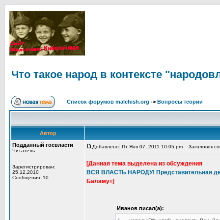
Что такое народ в контексте "народов
Список форумов malchish.org
->
Вопросы теории
Автор
Подданный госвласти
Добавлено: Пт Янв 07, 2011 10:05 pm
Заголовок соо
Читатель
[Данная тема выделена из обсуждения
Зарегистрирован:
ВСЯ ВЛАСТЬ НАРОДУ! Представительная дем
25.12.2010
Сообщения: 10
Баламут]
Иванов писал(а):