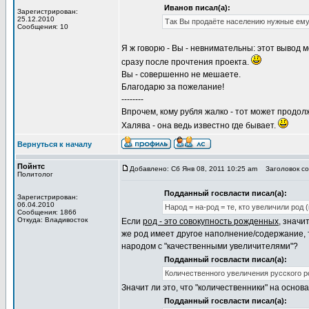
Иванов писал(а):
Зарегистрирован:
25.12.2010
Так Вы продаёте населению нужные ему 
Сообщения: 10
Я ж говорю - Вы - невнимательны: этот вывод 
сразу после прочтения проекта.
Вы - совершенно не мешаете.
Благодарю за пожелание!
--------
Впрочем, кому рубля жалко - тот может продол
Халява - она ведь известно где бывает.
Вернуться к началу
Пойнтс
Добавлено: Сб Янв 08, 2011 10:25 am
Заголовок со
Политолог
Подданный госвласти писал(а):
Зарегистрирован:
06.04.2010
Народ = на-род = те, кто увеличили род 
Сообщения: 1866
Откуда: Владивосток
Если
род - это совокупность рожденных
, значи
же род имеет другое наполнение/содержание,
народом с "качественными увеличителями"?
Подданный госвласти писал(а):
Количественного увеличения русского р
Значит ли это, что "количественники" на осно
Подданный госвласти писал(а):