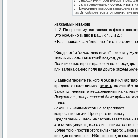
1. ... народу РФ, чтобы внедрить Ваш Зак
2. ... кто вознамерился
осчастливить
на
3....Бюджетные вопросы запрещено вын
Как Вы собираетесь это препятствие пре
Уважаемый
Иванов
!
1., 2. По-прежнему настаиваю на факте несхож
Это особенно видно в Ваших п. 1 и 2. :
у Вас -
народ
и сам "внедряет" и одновременно 
---------
"Внедряет" и "осчастливливает" - это см. у Мух
Типичный большевистский подход, увы...
Политические игры в правовом поле государств
или замена одного поля на другое (якобы боле
-----------
В данном проекте те, кого я обозначил как "нар
предлагают
населению
...
купить
полезный этом
Закон, купленный, а не дарованный на халяву 
Покупатель, затративший даже рубль на чест
Далее:
Закон - ни каким местом не затрагивает
вопросы политики. Проверьте по тексту.
Предлагаемый Закон не затрагивает также ни
это можно увидеть, всего лишь внимательно пр
Более того - против этого (или - такого) Закона
ни один госчиновник. Ибо - невыгодно (см. текс