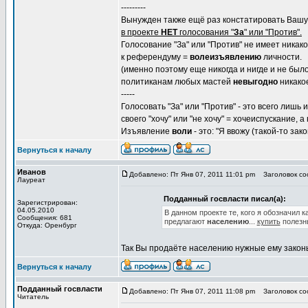
---------
Вынужден также ещё раз констатировать Вашу,
в проекте
НЕТ
голосования "
За
" или "Против".
Голосование "За" или "Против" не имеет никак
к референдуму =
волеизъявлению
личности.
(именно поэтому еще никогда и нигде и не был
политиканам любых мастей
невыгодно
никакое
-----
Голосовать "За" или "Против" - это всего лишь
своего "хочу" или "не хочу" = хочеиспускание, 
Изъявление
воли
- это: "Я ввожу (такой-то зако
Вернуться к началу
Иванов
Добавлено: Пт Янв 07, 2011 11:01 pm
Заголовок со
Лауреат
Подданный госвласти писал(а):
Зарегистрирован:
04.05.2010
В данном проекте те, кого я обозначил к
Сообщения: 681
предлагают
населению
...
купить
полезн
Откуда: Оренбург
Так Вы продаёте населению нужные ему законы.
Вернуться к началу
Подданный госвласти
Добавлено: Пт Янв 07, 2011 11:08 pm
Заголовок со
Читатель