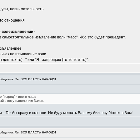
 увы, невнимательность:
ого отношения
о
волеизъявлений
-
 самостоятельное изъявление воли "масс". Ибо это будет прецедент.
 изъявлениее
а никак не изъявление воли.
н для тех то)..." или "Я - запрещаю (то-то тем-то)".
общения: Re: ВСЯ ВЛАСТЬ НАРОДУ!
ак "народ" - всего лишь
ый этому населению Закон.
.. Так бы сразу и сказали. Не буду мешать Вашему бизнесу. Успехов Вам!
общения: Re: ВСЯ ВЛАСТЬ НАРОДУ!