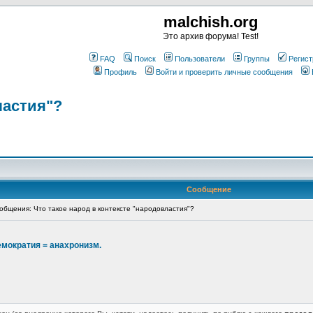
malchish.org
Это архив форума! Test!
FAQ
Поиск
Пользователи
Группы
Регист
Профиль
Войти и проверить личные сообщения
ластия"?
Сообщение
бщения: Что такое народ в контексте "народовластия"?
ократия = анахронизм.