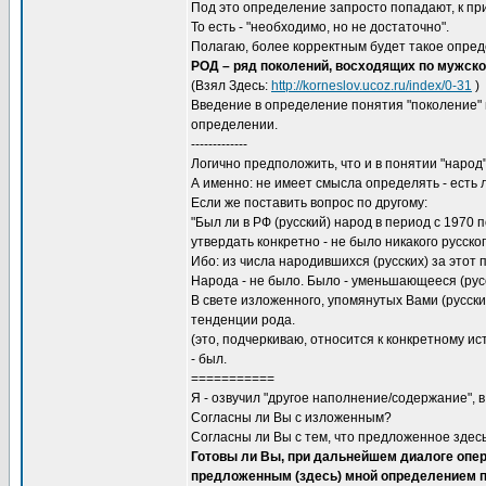
Под это определение запросто попадают, к прим
То есть - "необходимо, но не достаточно".
Полагаю, более корректным будет такое опре
РОД – ряд поколений, восходящих по мужско
(Взял Здесь:
http://korneslov.ucoz.ru/index/0-31
)
Введение в определение понятия "поколение"
определении.
-------------
Логично предположить, что и в понятии "народ"
А именно: не имеет смысла определять - есть 
Если же поставить вопрос по другому:
"Был ли в РФ (русский) народ в период с 1970 по
утвердать конкретно - не было никакого русско
Ибо: из числа народившихся (русских) за этот 
Народа - не было. Было - уменьшающееся (русск
В свете изложенного, упомянутых Вами (русских
тенденции рода.
(это, подчеркиваю, относится к конкретному ис
- был.
===========
Я - озвучил "другое наполнение/содержание", 
Согласны ли Вы с изложенным?
Согласны ли Вы с тем, что предложенное здесь
Готовы ли Вы, при дальнейшем диалоге опе
предложенным (здесь) мной определением п