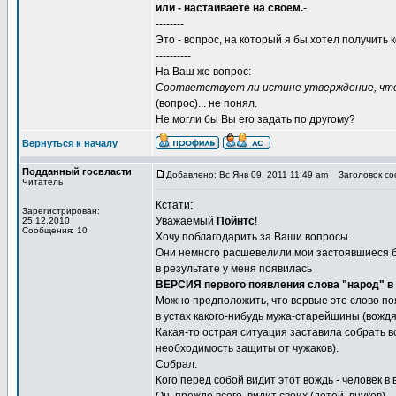
или - настаиваете на своем.
-
--------
Это - вопрос, на который я бы хотел получить 
----------
На Ваш же вопрос:
Соответствует ли истине утверждение, что
(вопрос)... не понял.
Не могли бы Вы его задать по другому?
Вернуться к началу
Подданный госвласти
Добавлено: Вс Янв 09, 2011 11:49 am
Заголовок со
Читатель
Кстати:
Зарегистрирован:
Уважаемый
Пойнтс
!
25.12.2010
Сообщения: 10
Хочу поблагодарить за Ваши вопросы.
Они немного расшевелили мои застоявшиеся б
в результате у меня появилась
ВЕРСИЯ первого появления слова "народ" в
Можно предположить, что вервые это слово по
в устах какого-нибудь мужа-старейшины (вождя
Какая-то острая ситуация заставила собрать в
необходимость защиты от чужаков).
Собрал.
Кого перед собой видит этот вождь - человек