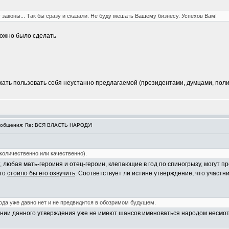
законы... Так бы сразу и сказали. Не буду мешать Вашему бизнесу. Успехов Вам!
можно было сделать
жать пользовать себя неустанно предлагаемой (президентами, думцами, полит
общения: Re: ВСЯ ВЛАСТЬ НАРОДУ!
(количественно или качественно).
т, любая мать-героиня и отец-героин, клепающие в год по спиногрызу, могут 
 то
стоило бы его озвучить
. Соответствует ли истине утверждение, что участн
ода уже давно нет и не предвидится в обозримом будущем.
вании данного утверждения уже не имеют шансов именоваться народом несмот