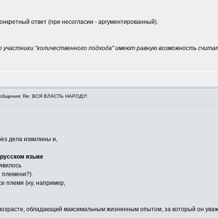
конкретный ответ (при несогласии - аргументированный).
 участники "количественного подхода" имеют равную возможность считат
общения: Re: ВСЯ ВЛАСТЬ НАРОДУ!
ез дела извилины и,
 русском языке
явилось
 племени?).
се племя (ну, например,
 в возрасте, обладающий максимальным жизненным опытом, за который он ув