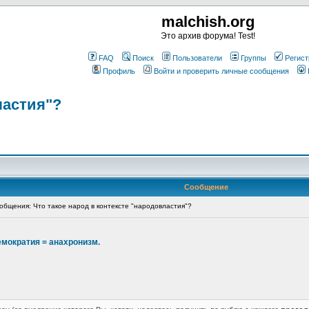
malchish.org
Это архив форума! Test!
FAQ
Поиск
Пользователи
Группы
Регист
Профиль
Войти и проверить личные сообщения
ластия"?
Сообщение
бщения: Что такое народ в контексте "народовластия"?
ократия = анахронизм.