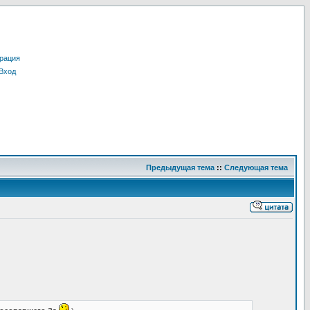
рация
Вход
Предыдущая тема
::
Следующая тема