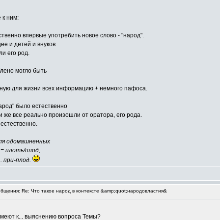
 к ним:
твенно впервые употребить новое слово - "народ".
ее и детей и внуков
и его род.
блено могло быть
жную для жизни всех информацию + немного пафоса.
арод" было естественно
и же все реально произошли от оратора, его рода.
 естественно.
 для одомашненных
= плоть/плод,
. при-плод.
щения: Re: Что такое народ в контексте &amp;quot;народовластия&
меют к... выяснению вопроса Темы?