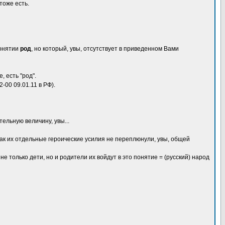
тоже есть.
понятии
род
, но который, увы, отсутствует в приведенном Вами
 есть "род".
-00 09.01.11 в РФ).
тельную величину, увы...
 как их отдельные героические усилия не переплюнули, увы, общей
не только дети, но и родители их войдут в это понятие = (русский) народ