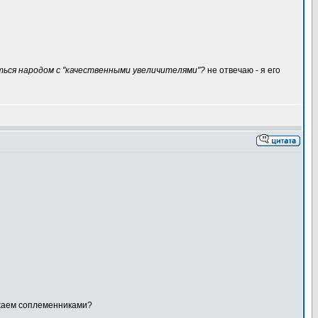
ься народом с "качественными увеличителями"?
не отвечаю - я его
ажаем соплеменниками?