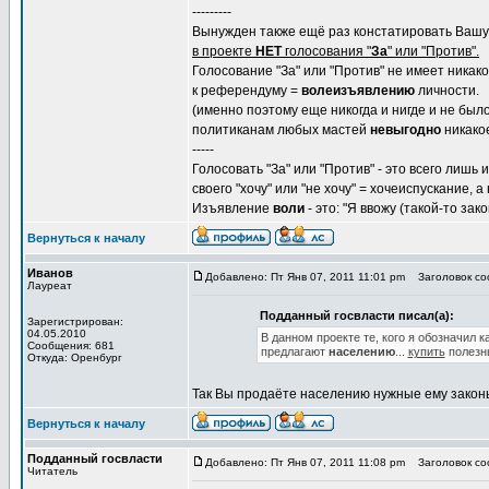
---------
Вынужден также ещё раз констатировать Вашу,
в проекте
НЕТ
голосования "
За
" или "Против".
Голосование "За" или "Против" не имеет никак
к референдуму =
волеизъявлению
личности.
(именно поэтому еще никогда и нигде и не был
политиканам любых мастей
невыгодно
никакое
-----
Голосовать "За" или "Против" - это всего лишь
своего "хочу" или "не хочу" = хочеиспускание, 
Изъявление
воли
- это: "Я ввожу (такой-то зако
Вернуться к началу
Иванов
Добавлено: Пт Янв 07, 2011 11:01 pm
Заголовок со
Лауреат
Подданный госвласти писал(а):
Зарегистрирован:
04.05.2010
В данном проекте те, кого я обозначил к
Сообщения: 681
предлагают
населению
...
купить
полезн
Откуда: Оренбург
Так Вы продаёте населению нужные ему законы.
Вернуться к началу
Подданный госвласти
Добавлено: Пт Янв 07, 2011 11:08 pm
Заголовок со
Читатель