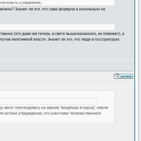
тия власть и управление,
лючено? Значит ли это, что сама формула и изначально не
твенно (это даже им теперь, в свете вышесказанного, не поможет), а
утем легитимной власти. Значит ли это, что люди в госструктурах
зу, могут претендовать на звание "входящих в народ", ежели
 ли истине утверждение, что участники "количественного