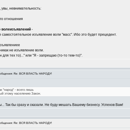
 увы, невнимательность:
ого отношения
о
волеизъявлений
-
 самостоятельное изъявление воли "масс". Ибо это будет прецедент.
 изъявлениее
а никак не изъявление воли.
н для тех то)..." или "Я - запрещаю (то-то тем-то)".
общения: Re: ВСЯ ВЛАСТЬ НАРОДУ!
ак "народ" - всего лишь
ый этому населению Закон.
.. Так бы сразу и сказали. Не буду мешать Вашему бизнесу. Успехов Вам!
общения: Re: ВСЯ ВЛАСТЬ НАРОДУ!