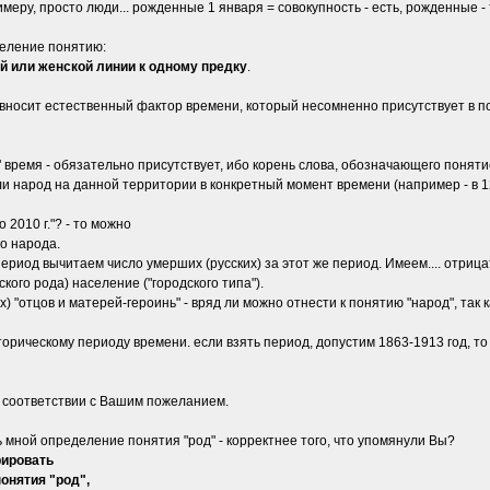
еру, просто люди... рожденные 1 января = совокупность - есть, рожденные - 
деление понятию:
й или женской линии к одному предку
.
 вносит естественный фактор времени, который несомненно присутствует в 
 время - обязательно присутствует, ибо корень cлова, обозначающего понятие,
ли народ на данной территории в конкретный момент времени (например - в 12
 2010 г."? - то можно
го народа.
период вычитаем число умерших (русских) за этот же период. Имеем.... отрица
ого рода) население ("городского типа").
) "отцов и матерей-героинь" - вряд ли можно отнести к понятию "народ", так
торическому периоду времени. если взять период, допустим 1863-1913 год, то 
в соответствии с Вашим пожеланием.
 мной определение понятия "род" - корректнее того, что упомянули Вы?
рировать
онятия "род",