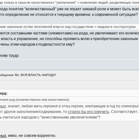
де только в смысле качественного "увеличения" = появления людей, разделяющих поня
-рода понятие "количественный" уже не играет никакой роли и может быть иск
это определение не относится к текущему времени, к современной ситуации?
нию законным путём легитимной власти над государством = людьми в госструктурах.
ляются составными частями (элементами) на-рода, не увеличивают его количес
я власть и управление, не способны проявить волю к приобретению законным п
ечены этим народом к подвластности ему?
ному труду.
общения: Re: ВСЯ ВЛАСТЬ НАРОДУ!
(а):
личили род (количественно или качественно).
нных
, значит, любая мать-героиня и отец-героин, клепающие в год по спиногры
ет другое наполнение/содержание, то
стоило бы его озвучить
. Соответствует
 считаться народом с "качественными увеличителями"?
нных
, имхо, не совсем корректно.