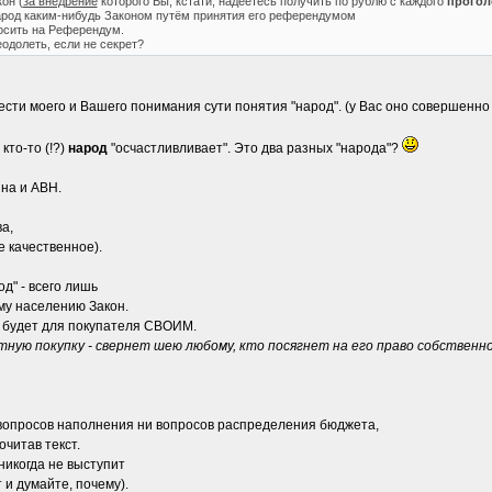
он (
за внедрение
которого Вы, кстати, надеетесь получить по рублю с каждого
прогол
род каким-нибудь Законом путём принятия его референдумом
осить на Референдум.
одолеть, если не секрет?
ести моего и Вашего понимания сути понятия "народ". (у Вас оно совершенно 
кто-то (!?)
народ
"осчастливливает". Это два разных "народа"?
ина и АВН.
а,
е качественное).
од" - всего лишь
у населению Закон.
- будет для покупателя СВОИМ.
ную покупку - свернет шею любому, кто посягнет на его право собственн
 вопросов наполнения ни вопросов распределения бюджета,
очитав текст.
 никогда не выступит
т и думайте, почему).