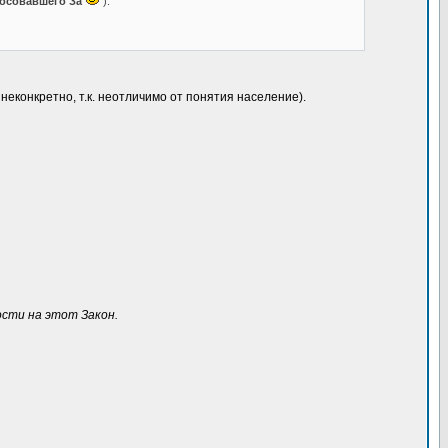
осовавшего За
).
неконкретно, т.к. неотличимо от понятия население).
ости на этот Закон.