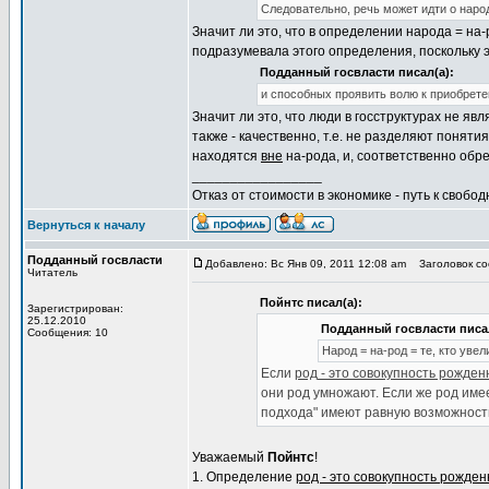
Следовательно, речь может идти о наро
Значит ли это, что в определении народа = на
подразумевала этого определения, поскольку 
Подданный госвласти писал(а):
и способных проявить волю к приобрете
Значит ли это, что люди в госструктурах не яв
также - качественно, т.е. не разделяют поняти
находятся
вне
на-рода, и, соответственно обр
_________________
Отказ от стоимости в экономике - путь к свобод
Вернуться к началу
Подданный госвласти
Добавлено: Вс Янв 09, 2011 12:08 am
Заголовок со
Читатель
Пойнтс писал(а):
Зарегистрирован:
25.12.2010
Подданный госвласти писал
Сообщения: 10
Народ = на-род = те, кто уве
Если
род - это совокупность рожде
они род умножают. Если же род име
подхода" имеют равную возможность
Уважаемый
Пойнтс
!
1. Определение
род - это совокупность рожде