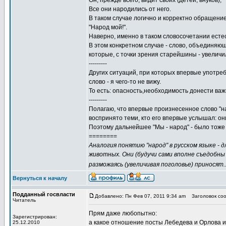
Он, прежде всего, видит своих (детей, внуков),
Все они народились от него.
В таком случае логично и корректно обращение
"Народ мой!".
Наверно, именно в таком словосочетании естес
В этом конкретном случае - слово, объединяющ
которые, с точки зрения старейшины - увеличил
---------
Других ситуаций, при которых впервые употре
слово - я чего-то не вижу.
То есть: опасность,необходимость донести ва
---------
Полагаю, что впервые произнесенное слово "н
воспринято теми, кто его впервые услышал: он
Поэтому дальнейшее "Мы - народ" - было тоже
========
Аналогия понятию "народ" в русском языке -
животных. Они (будучи сами вполне съедобны 
разможаясь (увеличивая поголовье) приносят..
Вернуться к началу
Подданный госвласти
Добавлено: Пн Фев 07, 2011 9:34 am
Заголовок сооб
Читатель
Прям даже любопытно:
Зарегистрирован:
а какое отношение посты Лебедева и Орлова и
25.12.2010