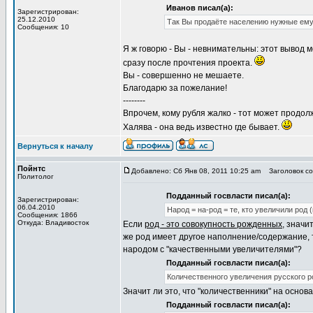
Иванов писал(а):
Зарегистрирован:
25.12.2010
Так Вы продаёте населению нужные ему 
Сообщения: 10
Я ж говорю - Вы - невнимательны: этот вывод 
сразу после прочтения проекта.
Вы - совершенно не мешаете.
Благодарю за пожелание!
--------
Впрочем, кому рубля жалко - тот может продол
Халява - она ведь известно где бывает.
Вернуться к началу
Пойнтс
Добавлено: Сб Янв 08, 2011 10:25 am
Заголовок со
Политолог
Подданный госвласти писал(а):
Зарегистрирован:
06.04.2010
Народ = на-род = те, кто увеличили род 
Сообщения: 1866
Откуда: Владивосток
Если
род - это совокупность рожденных
, значи
же род имеет другое наполнение/содержание,
народом с "качественными увеличителями"?
Подданный госвласти писал(а):
Количественного увеличения русского р
Значит ли это, что "количественники" на осно
Подданный госвласти писал(а):