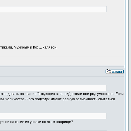
иками, Мухиным и Ко) ... халявой.
претендовать на звание "входящих в народ", ежели они род умножают. Если
ики "количественного подхода" имеют равную возможность считаться
ря ни на какие их успехи на этом поприще?