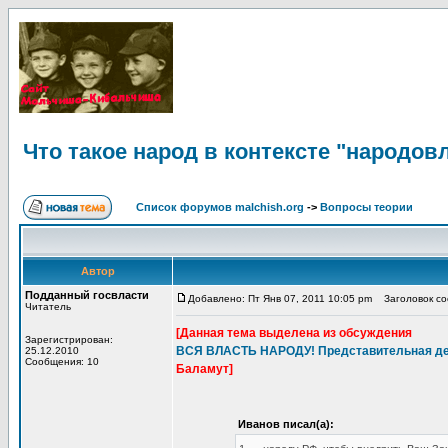
Что такое народ в контексте "народов
Список форумов malchish.org
->
Вопросы теории
Автор
Подданный госвласти
Добавлено: Пт Янв 07, 2011 10:05 pm
Заголовок соо
Читатель
[Данная тема выделена из обсуждения
Зарегистрирован:
ВСЯ ВЛАСТЬ НАРОДУ! Представительная дем
25.12.2010
Сообщения: 10
Баламут]
Иванов писал(а):