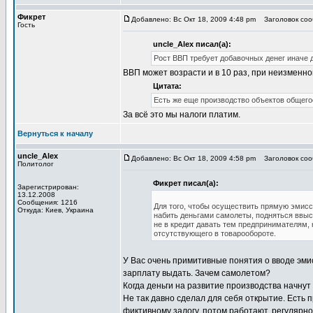
Фикрет
Добавлено: Вс Окт 18, 2009 4:48 pm
Заголовок сооб
Гость
uncle_Alex писал(а):
Рост ВВП требует добавочных денег иначе 
ВВП может возрасти и в 10 раз, при неизменно
Цитата:
Есть же еще производство объектов общегос
За всё это мы налоги платим.
Вернуться к началу
uncle_Alex
Добавлено: Вс Окт 18, 2009 4:58 pm
Заголовок сооб
Политолог
Фикрет писал(а):
Зарегистрирован:
13.12.2008
Сообщения: 1216
Для того, чтобы осуществить прямую эмисс
Откуда: Киев, Украина
набить деньгами самолеты, подняться ввысь
не в кредит давать тем предпринимателям, 
отсутствующего в товарообороте.
У Вас очень примитивные понятия о вводе эмис
зарплату выдать. Зачем самолетом?
Когда деньги на развитие производства начнут 
Не так давно сделал для себя открытие. Есть 
фиктивному залогу, потом работают, регулярно