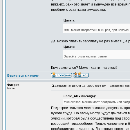
никаких, банк это знает и вынужден все время
проблем с остатками имущества.
Цитата:
ВВП может возрасти и в 10 раз, при неизме
Да, можно платить зарплату не раз в месяц, а 
Цитата:
За всё это мы налоги платим.
Круг замкнулся? Может хватит на этом?
Вернуться к началу
Фикрет
Добавлено: Вс Окт 18, 2009 6:16 pm
Заголовок сооб
Гость
uncle_Alex писал(а):
Уже сказал, можно мост построить или бюд
Под строительство моста можно допустить пря
чужого труда. По этому мосту будут двигаться
эмиссии, которая была осуществлена под строи
возросший товарооборот. Только чиновники и б
необходимую наличность. Дворкович, советни