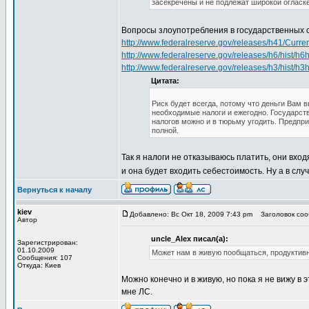
засекречены и не подлежат широкой огласке
Вопросы злоупотребления в государственных с
http://www.federalreserve.gov/releases/h41/Curren
http://www.federalreserve.gov/releases/h6/hist/h6hi
http://www.federalreserve.gov/releases/h3/hist/h3hi
Цитата:
Риск будет всегда, потому что деньги Вам в
необходимые налоги и ежегодно. Государств
налогов можно и в тюрьму угодить. Предпри
полной.
Так я налоги не отказываюсь платить, они вхо
и она будет входить себестоимость. Ну а в случа
Вернуться к началу
kiev
Добавлено: Вс Окт 18, 2009 7:43 pm
Заголовок сооб
Автор
uncle_Alex писал(а):
Зарегистрирован:
01.10.2009
Может нам в живую пообщаться, продуктивн
Сообщения: 107
Откуда: Киев
Можно конечно и в живую, но пока я не вижу в
мне ЛС.