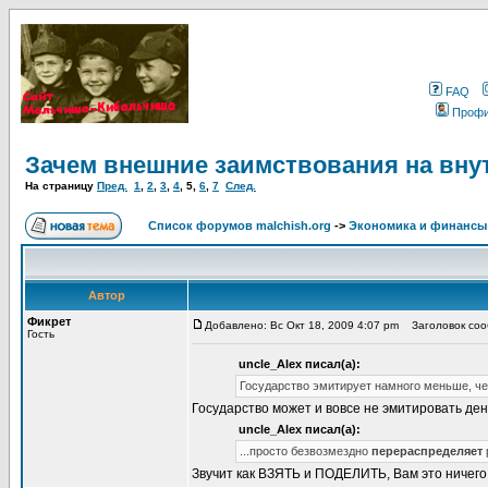
FAQ
Проф
Зачем внешние заимствования на вну
На страницу
Пред.
1
,
2
,
3
,
4
,
5
,
6
,
7
След.
Список форумов malchish.org
->
Экономика и финансы
Автор
Фикрет
Добавлено: Вс Окт 18, 2009 4:07 pm
Заголовок сооб
Гость
uncle_Alex писал(а):
Государство эмитирует намного меньше, че
Государство может и вовсе не эмитировать дене
uncle_Alex писал(а):
...просто безвозмездно
перераспределяет
Звучит как ВЗЯТЬ и ПОДЕЛИТЬ, Вам это ничег