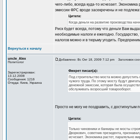
чего-либо, всегда куда-то исчезает. Экономика
эмиссии ФРС вроде засекречены и не подлежат
Цитата:
Когда деньги на развитие производства начн
Риск будет всегда, потому что деньги Вам выда
необходимые налоги и ежегодно. Государство, 
налогов можно и в тюрьму угодить. Предприним
Вернуться к началу
uncle_Alex
Добавлено: Вс Окт 18, 2009 7:12 pm
Заголовок сооб
Политолог
Фикрет писал(а):
Зарегистрирован:
13.12.2008
Под строительство моста можно допустить 
Сообщения: 1216
чужого труда. По этому мосту будут двигат
Откуда: Киев, Украина
денежной эмиссии, которая была осуществл
обслуживать возросший товарооборот.
Просто не могу не поздравить, с достигнутым 
Цитата:
Только чиновники и банкиры не мосты стро
Дворкович, советник президента, признавал
исчезает. Экономика растет, паралельно жи