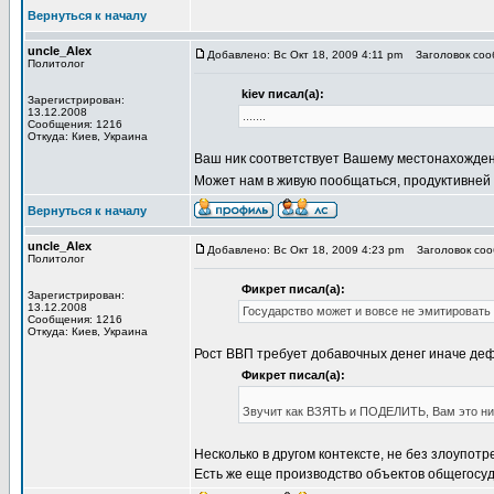
Вернуться к началу
uncle_Alex
Добавлено: Вс Окт 18, 2009 4:11 pm
Заголовок сооб
Политолог
kiev писал(а):
Зарегистрирован:
13.12.2008
.......
Сообщения: 1216
Откуда: Киев, Украина
Ваш ник соответствует Вашему местонахожде
Может нам в живую пообщаться, продуктивней
Вернуться к началу
uncle_Alex
Добавлено: Вс Окт 18, 2009 4:23 pm
Заголовок сооб
Политолог
Фикрет писал(а):
Зарегистрирован:
13.12.2008
Государство может и вовсе не эмитировать 
Сообщения: 1216
Откуда: Киев, Украина
Рост ВВП требует добавочных денег иначе де
Фикрет писал(а):
Звучит как ВЗЯТЬ и ПОДЕЛИТЬ, Вам это ни
Несколько в другом контексте, не без злоупотре
Есть же еще производство объектов общегосуда