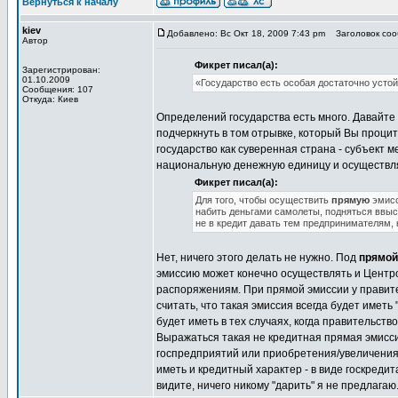
Вернуться к началу
kiev
Добавлено: Вс Окт 18, 2009 7:43 pm
Заголовок сооб
Автор
Фикрет писал(а):
Зарегистрирован:
01.10.2009
«Государство есть особая достаточно устой
Сообщения: 107
Откуда: Киев
Определений государства есть много. Давайте н
подчеркнуть в том отрывке, который Вы процити
государство как суверенная страна - субъект 
национальную денежную единицу и осуществлят
Фикрет писал(а):
Для того, чтобы осуществить
прямую
эмисс
набить деньгами самолеты, подняться ввысь
не в кредит давать тем предпринимателям, 
Нет, ничего этого делать не нужно. Под
прямой
эмиссию может конечно осуществлять и Центроб
распоряжениям. При прямой эмиссии у правит
считать, что такая эмиссия всегда будет имет
будет иметь в тех случаях, когда правительст
Выражаться такая не кредитная прямая эмисси
госпредприятий или приобретения/увеличения 
иметь и кредитный характер - в виде госкреди
видите, ничего никому "дарить" я не предлагаю