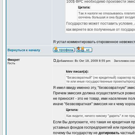
100$ ФРС необходимо произвести эмисс
Цитата:
Так я налоги не отказываюсь платит
ооччень большая и она будет входит
Государство может поставить условие, 
как вернете все полученные от государ
Я устал комментировать откровенное невежест
Вернуться к началу
Фикрет
Добавлено: Вс Окт 18, 2009 8:55 pm
Заголовок сооб
Гость
kiev писал(а):
"Безвозвратный" (не кредитный) характер п
те или иные государственные проекты/прог
Я имел ввиду именно эту, "безвозвратную" эм
Причем эмиссия должна осуществляться ровно 
не приносят - это не товар, ими население по
иначе "безвозвратная" эмиссия ни к чему хоро
Цитата:
Как видите, ничего никому "дарить" я не пре
Если Вы допускаете, что такая не кредитная п
уставных фондов госпредприятий или приобрет
почему бы государству не
дотировать
частный 