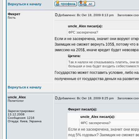
Вернуться к началу
Фикрет
Добавлено: Вс Окт 18, 2009 8:13 pm
Заголовок сооб
Гость
uncle_Alex писал(а):
ФРС засекречена?
Если и не засекречена, значит они воруют отк
Заемщик не сможет вернуть 105$, потому что 
эмиссию на 205$, иначе кредит будет невозвр
Цитата:
Так я налоги не отказываюсь платить, они 
большая и она будет входить себестоимость.
Государство может поставить условие, либо нал
полученные от государства деньги на развитие
Вернуться к началу
uncle_Alex
Добавлено: Вс Окт 18, 2009 8:25 pm
Заголовок сооб
Политолог
Фикрет писал(а):
Зарегистрирован:
13.12.2008
uncle_Alex писал(а):
Сообщения: 1216
Откуда: Киев, Украина
ФРС засекречена?
Если и не засекречена, значит они вор
под 5% годовых? Заемщик не сможет вер