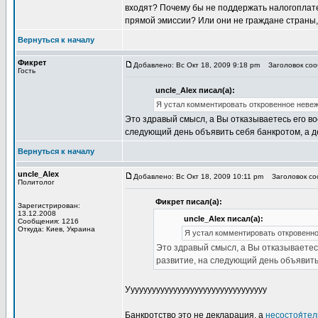
входят? Почему бы не поддержать налогоплате
прямой эмиссии? Или они не граждане страны,
Вернуться к началу
Фикрет
Добавлено: Вс Окт 18, 2009 9:18 pm
Заголовок сооб
Гость
uncle_Alex писал(а):
Я устал комментировать откровенное невеж
Это здравый смысл, а Вы отказываетесь его во
следующий день объявить себя банкротом, а ден
Вернуться к началу
uncle_Alex
Добавлено: Вс Окт 18, 2009 10:11 pm
Заголовок соо
Политолог
Фикрет писал(а):
Зарегистрирован:
13.12.2008
uncle_Alex писал(а):
Сообщения: 1216
Откуда: Киев, Украина
Я устал комментировать откровенно
Это здравый смысл, а Вы отказываетесь
развитие, на следующий день объявить с
Ууууууууууууууууууууууууууууууууу
Банкротство это не декларация, а
несостоя́те