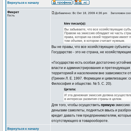
Вернуться к началу
Фикрет
Добавлено: Вс Окт 18, 2009 4:36 pm
Заголовок сооб
Гость
kiev писал(а):
Вы забываете, что все хозяйствующие субъ
Правом на эмиссию обладает не часть стран
права, которая на своей территории имеет
том объеме, в котором считает нужным.
Вы не правы, что все хозяйствующие субъекты 
Государство - это не страна, не хозяйствующи
«Государство есть особая достаточно устойч
власти и администрирования и претендующая 
территорией и населением вне зависимости от
(Гринин Л. Е. 1997. Формации и цивилизации: 
Философия и общество. № 5. С. 20).
Цитата:
И эта денежная эмиссия должна осуществля
в интересах развития страны в целом.
Для того, чтобы осуществить
прямую
эмиссию 
деньгами самолеты, подняться ввысь и разброса
кредит давать тем предпринимателям, которые
отсутствующего в товарообороте.
Вернуться к началу