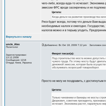
чего-либо, всегда куда-то исчезает. Экономика
эмиссии ФРС вроде засекречены и не подлежат
Цитата:
Когда деньги на развитие производства начн
Риск будет всегда, потому что деньги Вам выда
необходимые налоги и ежегодно. Государство, 
налогов можно и в тюрьму угодить. Предприним
Вернуться к началу
uncle_Alex
Добавлено: Вс Окт 18, 2009 7:12 pm
Заголовок сооб
Политолог
Фикрет писал(а):
Зарегистрирован:
13.12.2008
Под строительство моста можно допустить 
Сообщения: 1216
чужого труда. По этому мосту будут двигат
Откуда: Киев, Украина
денежной эмиссии, которая была осуществл
обслуживать возросший товарооборот.
Просто не могу не поздравить, с достигнутым 
Цитата:
Только чиновники и банкиры не мосты стро
Дворкович, советник президента, признавал
исчезает. Экономика растет, паралельно жи