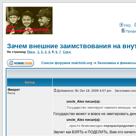
FAQ
Проф
Зачем внешние заимствования на вну
На страницу
Пред.
1
,
2
,
3
,
4
,
5
,
6
,
7
След.
Список форумов malchish.org
->
Экономика и финансы
Автор
Фикрет
Добавлено: Вс Окт 18, 2009 4:07 pm
Заголовок сооб
Гость
uncle_Alex писал(а):
Государство эмитирует намного меньше, че
Государство может и вовсе не эмитировать дене
uncle_Alex писал(а):
...просто безвозмездно
перераспределяет
Звучит как ВЗЯТЬ и ПОДЕЛИТЬ, Вам это ничег