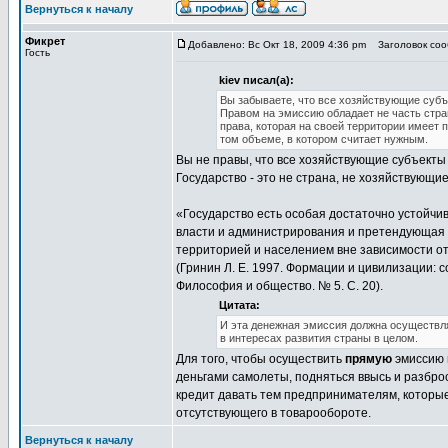
Вернуться к началу
Фикрет
Добавлено: Вс Окт 18, 2009 4:36 pm
Заголовок сооб
Гость
kiev писал(а):
Вы забываете, что все хозяйствующие субъ
Правом на эмиссию обладает не часть стран
права, которая на своей территории имеет
том объеме, в котором считает нужным.
Вы не правы, что все хозяйствующие субъекты 
Государство - это не страна, не хозяйствующи
«Государство есть особая достаточно устойч
власти и администрирования и претендующая 
территорией и населением вне зависимости от
(Гринин Л. Е. 1997. Формации и цивилизации: 
Философия и общество. № 5. С. 20).
Цитата:
И эта денежная эмиссия должна осуществля
в интересах развития страны в целом.
Для того, чтобы осуществить
прямую
эмиссию 
деньгами самолеты, подняться ввысь и разброса
кредит давать тем предпринимателям, которые
отсутствующего в товарообороте.
Вернуться к началу