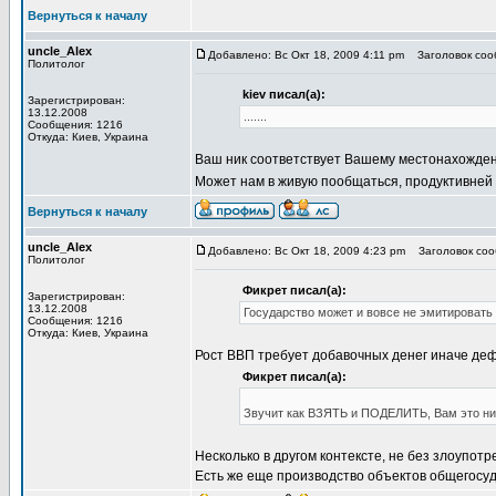
Вернуться к началу
uncle_Alex
Добавлено: Вс Окт 18, 2009 4:11 pm
Заголовок сооб
Политолог
kiev писал(а):
Зарегистрирован:
13.12.2008
.......
Сообщения: 1216
Откуда: Киев, Украина
Ваш ник соответствует Вашему местонахожде
Может нам в живую пообщаться, продуктивней
Вернуться к началу
uncle_Alex
Добавлено: Вс Окт 18, 2009 4:23 pm
Заголовок сооб
Политолог
Фикрет писал(а):
Зарегистрирован:
13.12.2008
Государство может и вовсе не эмитировать 
Сообщения: 1216
Откуда: Киев, Украина
Рост ВВП требует добавочных денег иначе де
Фикрет писал(а):
Звучит как ВЗЯТЬ и ПОДЕЛИТЬ, Вам это ни
Несколько в другом контексте, не без злоупотре
Есть же еще производство объектов общегосуда