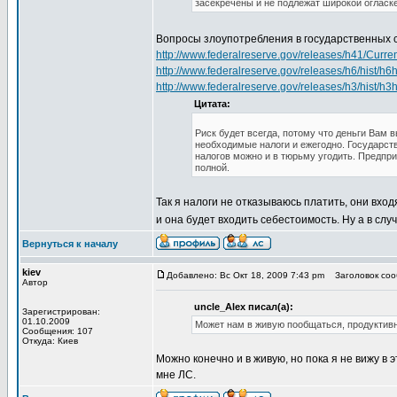
засекречены и не подлежат широкой огласке
Вопросы злоупотребления в государственных с
http://www.federalreserve.gov/releases/h41/Curren
http://www.federalreserve.gov/releases/h6/hist/h6hi
http://www.federalreserve.gov/releases/h3/hist/h3hi
Цитата:
Риск будет всегда, потому что деньги Вам в
необходимые налоги и ежегодно. Государств
налогов можно и в тюрьму угодить. Предпри
полной.
Так я налоги не отказываюсь платить, они вхо
и она будет входить себестоимость. Ну а в случа
Вернуться к началу
kiev
Добавлено: Вс Окт 18, 2009 7:43 pm
Заголовок сооб
Автор
uncle_Alex писал(а):
Зарегистрирован:
01.10.2009
Может нам в живую пообщаться, продуктивн
Сообщения: 107
Откуда: Киев
Можно конечно и в живую, но пока я не вижу в
мне ЛС.