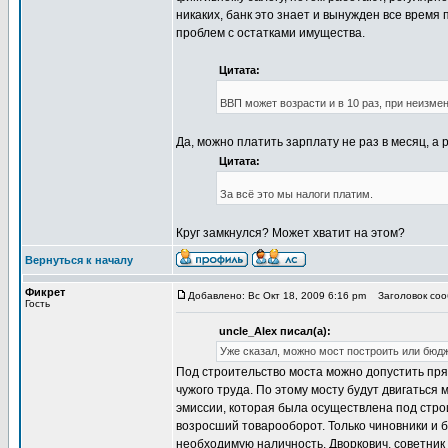
никаких, банк это знает и вынужден все время
проблем с остатками имущества.
Цитата:
ВВП может возрасти и в 10 раз, при неизме
Да, можно платить зарплату не раз в месяц, а 
Цитата:
За всё это мы налоги платим.
Круг замкнулся? Может хватит на этом?
Вернуться к началу
Фикрет
Добавлено: Вс Окт 18, 2009 6:16 pm
Заголовок сооб
Гость
uncle_Alex писал(а):
Уже сказал, можно мост построить или бюд
Под строительство моста можно допустить пря
чужого труда. По этому мосту будут двигаться
эмиссии, которая была осуществлена под строи
возросший товарооборот. Только чиновники и б
необходимую наличность. Дворкович, советни