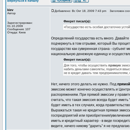
Вернуться к началу
kiev
Добавлено: Вс Окт 18, 2009 7:43 pm
Заголовок сооб
Автор
Фикрет писал(а):
Зарегистрирован:
01.10.2009
«Государство есть особая достаточно устой
Сообщения: 107
Откуда: Киев
Определений государства есть много. Давайте н
подчеркнуть в том отрывке, который Вы процити
государство как суверенная страна - субъект 
национальную денежную единицу и осуществлят
Фикрет писал(а):
Для того, чтобы осуществить
прямую
эмисс
набить деньгами самолеты, подняться ввысь
не в кредит давать тем предпринимателям, 
Нет, ничего этого делать не нужно. Под
прямой
эмиссию может конечно осуществлять и Центроб
распоряжениям. При прямой эмиссии у правит
считать, что такая эмиссия всегда будет имет
будет иметь в тех случаях, когда правительст
Выражаться такая не кредитная прямая эмисси
госпредприятий или приобретения/увеличения 
иметь и кредитный характер - в виде госкреди
видите, ничего никому "дарить" я не предлагаю