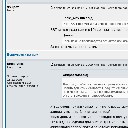
Фикрет
Добавлено: Вс Окт 18, 2009 4:48 pm
Заголовок сооб
Гость
uncle_Alex писал(а):
Рост ВВП требует добавочных денег иначе 
ВВП может возрасти и в 10 раз, при неизменно
Цитата:
Есть же еще производство объектов общегос
За всё это мы налоги платим.
Вернуться к началу
uncle_Alex
Добавлено: Вс Окт 18, 2009 4:58 pm
Заголовок сооб
Политолог
Фикрет писал(а):
Зарегистрирован:
13.12.2008
Сообщения: 1216
Для того, чтобы осуществить прямую эмисс
Откуда: Киев, Украина
набить деньгами самолеты, подняться ввысь
не в кредит давать тем предпринимателям, 
отсутствующего в товарообороте.
У Вас очень примитивные понятия о вводе эмис
зарплату выдать. Зачем самолетом?
Когда деньги на развитие производства начнут 
Не так давно сделал для себя открытие. Есть 
фиктивному залогу, потом работают, регулярно