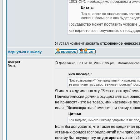
100$ ФРС необходимо произвести эмисс
Цитата:
Так я налоги не отказываюсь платит
ооччень большая и она будет входит
Государство может поставить условие, 
как вернете все полученные от государ
Я устал комментировать откровенное невежест
Вернуться к началу
Фикрет
Добавлено: Вс Окт 18, 2009 8:55 pm
Заголовок сооб
Гость
kiev писал(а):
"Безвозвратный" (не кредитный) характер п
те или иные государственные проекты/прог
Я имел ввиду именно эту, "безвозвратную" эм
Причем эмиссия должна осуществляться ровно 
не приносят - это не товар, ими население по
иначе "безвозвратная" эмиссия ни к чему хоро
Цитата:
Как видите, ничего никому "дарить" я не пре
Если Вы допускаете, что такая не кредитная п
уставных фондов госпредприятий или приобрет
почему бы государству не
дотировать
частный 