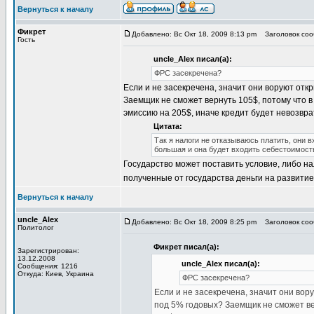
Вернуться к началу
Фикрет
Добавлено: Вс Окт 18, 2009 8:13 pm
Заголовок сооб
Гость
uncle_Alex писал(а):
ФРС засекречена?
Если и не засекречена, значит они воруют отк
Заемщик не сможет вернуть 105$, потому что 
эмиссию на 205$, иначе кредит будет невозвр
Цитата:
Так я налоги не отказываюсь платить, они 
большая и она будет входить себестоимость.
Государство может поставить условие, либо нал
полученные от государства деньги на развитие
Вернуться к началу
uncle_Alex
Добавлено: Вс Окт 18, 2009 8:25 pm
Заголовок сооб
Политолог
Фикрет писал(а):
Зарегистрирован:
13.12.2008
uncle_Alex писал(а):
Сообщения: 1216
Откуда: Киев, Украина
ФРС засекречена?
Если и не засекречена, значит они вор
под 5% годовых? Заемщик не сможет вер