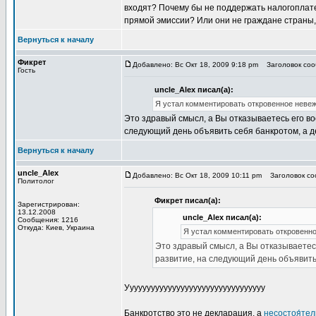
входят? Почему бы не поддержать налогоплате
прямой эмиссии? Или они не граждане страны,
Вернуться к началу
Фикрет
Добавлено: Вс Окт 18, 2009 9:18 pm
Заголовок сооб
Гость
uncle_Alex писал(а):
Я устал комментировать откровенное невеж
Это здравый смысл, а Вы отказываетесь его во
следующий день объявить себя банкротом, а ден
Вернуться к началу
uncle_Alex
Добавлено: Вс Окт 18, 2009 10:11 pm
Заголовок соо
Политолог
Фикрет писал(а):
Зарегистрирован:
13.12.2008
uncle_Alex писал(а):
Сообщения: 1216
Откуда: Киев, Украина
Я устал комментировать откровенно
Это здравый смысл, а Вы отказываетесь
развитие, на следующий день объявить с
Ууууууууууууууууууууууууууууууууу
Банкротство это не декларация, а
несостоя́те