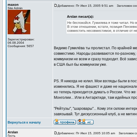
maxon
Добавлено: Пт Июл 15, 2005 9:51 am
Заголовок соо
Site Admin
Arslan писал(а):
Не беспокойся. Гумилева я тоже читал. Но в
В этом отношении, кстати, позиция Пензевк
совместить несовместимое, в отличие от не
Зарегистрирован:
06.08.2004
Сообщения: 5657
Видимо Гумилёва ты пролистал. По крайней мер
совместимо. Народы развиваются по-разному, 
коммунизм не всем и сразу подходит. Всё завис
в США был бы коммунизм уже.
PS. Я никогда не юлил. Мои взгляды были в по
изменились. Я не фашист и даже не националист
но теперь приходится думать о России. Что же
Монголии... Или в Антарктиде, там идейных прот
"Рейтузы", "шаровары"... Кому эти склоки интер
завязывай. Тут дискуссионный клуб, а не митинг
Вернуться к началу
Arslan
Добавлено: Пт Июл 15, 2005 10:05 am
Заголовок со
Гость