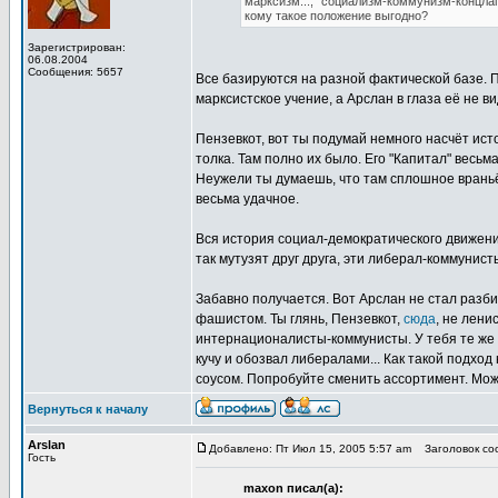
марксизм..., "социализм-коммунизм-концлагер
кому такое положение выгодно?
Зарегистрирован:
06.08.2004
Сообщения: 5657
Все базируются на разной фактической базе. 
марксистское учение, а Арслан в глаза её не ви
Пензевкот, вот ты подумай немного насчёт ист
толка. Там полно их было. Его "Капитал" весь
Неужели ты думаешь, что там сплошное враньё
весьма удачное.
Вся история социал-демократического движения
так мутузят друг друга, эти либерал-коммунист
Забавно получается. Вот Арслан не стал разби
фашистом. Ты глянь, Пензевкот,
сюда
, не лени
интернационалисты-коммунисты. У тебя те же п
кучу и обозвал либералами... Как такой подход
соусом. Попробуйте сменить ассортимент. Мо
Вернуться к началу
Arslan
Добавлено: Пт Июл 15, 2005 5:57 am
Заголовок соо
Гость
maxon писал(а):