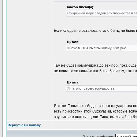
maxon писал(а):
По крайней мере следов его творчества в т
Если следов не осталось, стало быть, не было н
Цитата:
Иначе в США был бы коммунизм уже.
Там не будет коммунизма до тех пор, пока буде
не юлил - а экономика как была базисом, так им
Цитата:
Я патриот своего государства.
Я тоже. Только вот беда - своего государства 
есть прихвостни этой буржуазии, которые вся
внушить им ложные цели. Типа, вкалывай на бл
Вернуться к началу
Показать сообщения: