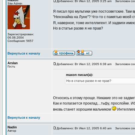
maxon
Добавлено: Вт Июл 12, 2005 3:25 am
Заголовок соо
Site Admin
Я писал про мультики уже постсоветские. Там в
"Нензнайка на Луне"? Что-то с памятью моей ст
Я, наверное, тоже интеллигент. И задвиги име
Но в статье разве я не прав?
Зарегистрирован:
06.08.2004
Сообщения: 5657
Вернуться к началу
Arslan
Добавлено: Вт Июл 12, 2005 6:38 am
Заголовок соо
Гость
maxon писал(а):
Но в статье разве я не прав?
Относись к этому проще. Никакие это не задви
Как и полагается проклад....тьфу, прослойке.
вновь станет хорошим мальчиком
Интеллиге
Вернуться к началу
Nadin
Добавлено: Вт Июл 12, 2005 6:40 am
Заголовок соо
Автор