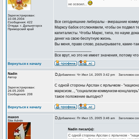
не освоил...
Зарегистрирован:
10.08.2004
Все сегодняшние либералы - вчерашние коммуни
Сообщения: 422
Откуда: г. Дальнегорск
Марксу бабок отслюнявили, чтобы он подвел 
Приморский край
капиталисты. Чтобы Маркс, типа, по науке дока
денег на свою беспутную жизнь.
Вы меня, право слово, разыгрываете, какие-так
_________________
Все врут, но это не имеет значения, потому что
Вернуться к началу
Nadin
Добавлено: Чт Июл 14, 2005 3:42 pm
Заголовок соо
Автор
С одной стороны Арслан с ярлычком - "национа
Зарегистрирован:
марксизм..., "социализм-коммунизм-концлагерь".
26.05.2005
Сообщения: 208
такое положение выгодно?
Вернуться к началу
maxon
Добавлено: Пт Июл 15, 2005 3:46 am
Заголовок соо
Site Admin
Nadin писал(а):
С одной стороны Арслан с ярлычком - "наци