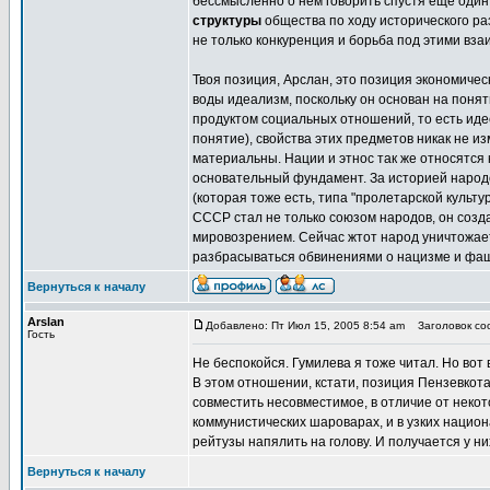
бессмысленно о нём говорить спустя ещё один 
структуры
общества по ходу исторического раз
не только конкуренция и борьба под этими вз
Твоя позиция, Арслан, это позиция экономичес
воды идеализм, поскольку он основан на понят
продуктом социальных отношений, то есть идее
понятие), свойства этих предметов никак не 
материальны. Нации и этнос так же относятся 
основательный фундамент. За историей народов
(которая тоже есть, типа "пролетарской культу
СССР стал не только союзом народов, он созда
мировозрением. Сейчас жтот народ уничтожает
разбрасываться обвинениями о нацизме и фа
Вернуться к началу
Arslan
Добавлено: Пт Июл 15, 2005 8:54 am
Заголовок соо
Гость
Не беспокойся. Гумилева я тоже читал. Но вот 
В этом отношении, кстати, позиция Пензевкота
совместить несовместимое, в отличие от неко
коммунистических шароварах, и в узких нацио
рейтузы напялить на голову. И получается у н
Вернуться к началу