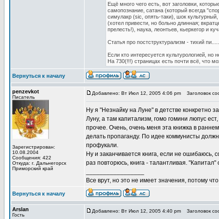
Ещё много чего есть, вот заголовки, которы
самопознание, сатана (который всегда "спор
симулакр (sic, опять-таки), шок культурный
(хотел привести, но больно длинная; вкрат
прелесть!), наука, леонтьев, кьеркегор и к
Статья про постструктурализм - тихий пи....
Если кто интересуется культурологией, но 
На 730(!!!) страницах есть почти всё, что 
Вернуться к началу
penzevkot
Добавлено: Вт Июл 12, 2005 4:06 pm
Заголовок соо
Писатель
Ну я "Незнайку на Луне" в детстве конкретно 
Луну, а там капитализм, гомо гомини люпус ес
прочее. Очень, очень меня эта книжка в раннем
делать пропаганду. По идее коммунисты должны 
профукали.
Зарегистрирован:
10.08.2004
Ну и заканчивается книга, если не ошибаюсь,
Сообщения: 422
раз повторюсь, книга - талантливая. "Капитал"
Откуда: г. Дальнегорск
Приморский край
_________________
Все врут, но это не имеет значения, потому что
Вернуться к началу
Arslan
Добавлено: Вт Июл 12, 2005 4:40 pm
Заголовок соо
Гость