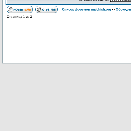
Список форумов malchish.org
->
Обсужден
Страница
1
из
3