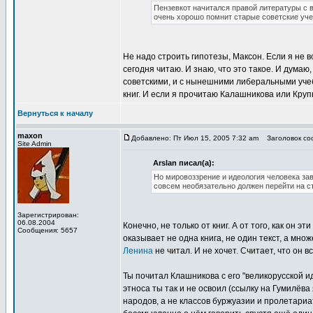
Пензевкот начитался правой литературы с в
очень хорошо помнит старые советские уче
Не надо строить гипотезы, Максон. Если я не в
сегодня читаю. И знаю, что это такое. И думаю
советскими, и с нынешними либеральными учеб
книг. И если я прочитаю Калашникова или Круп
Вернуться к началу
maxon
Добавлено: Пт Июл 15, 2005 7:32 am
Заголовок соо
Site Admin
Arslan писал(а):
Но мировоззрение и идеология человека зав
совсем необязательно должен перейти на ст
Зарегистрирован:
06.08.2004
Конечно, не только от книг. А от того, как он
Сообщения: 5657
оказывает не одна книга, не один текст, а множ
Ленина
не читал. И не хочет. Считает, что он 
Ты почитал Клашникова с его "великорусской и
этноса ты так и не освоил (ссылку на Гумилёва 
народов, а не классов буржуазии и пролетариа