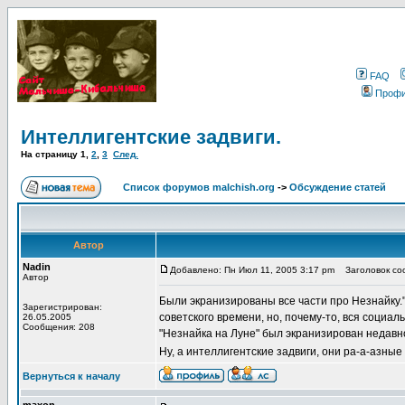
FAQ
Проф
Интеллигентские задвиги.
На страницу
1
,
2
,
3
След.
Список форумов malchish.org
->
Обсуждение статей
Автор
Nadin
Добавлено: Пн Июл 11, 2005 3:17 pm
Заголовок соо
Автор
Были экранизированы все части про Незнайку."
Зарегистрирован:
советского времени, но, почему-то, вся социа
26.05.2005
Сообщения: 208
"Незнайка на Луне" был экранизирован недавно
Ну, а интеллигентские задвиги, они ра-а-азные
Вернуться к началу