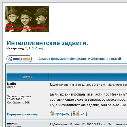
Интеллигентские задвиги.
На страницу
1
,
2
,
3
След.
Список форумов malchish.org
->
Обсуждение статей
Автор
Nadin
Добавлено: Пн Июл 11, 2005 3:17 pm
Заголовок соо
Автор
Были экранизированы все части про Незнайку."
Зарегистрирован:
составляющая сюжета выпала, осталась просто 
26.05.2005
Сообщения: 208
Ну, а интеллигентские задвиги, они ра-а-азные
Вернуться к началу
maxon
Добавлено: Вт Июл 12, 2005 3:25 am
Заголовок соо
Site Admin