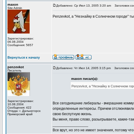
maxon
Добавлено: Ср Июл 13, 2005 3:20 am
Заголовок соо
Site Admin
Penzevkot, а "Незнайку в Солнечном городе" ты
Зарегистрирован:
06.08.2004
Сообщения: 5657
Вернуться к началу
penzevkot
Добавлено: Чт Июл 14, 2005 3:15 pm
Заголовок соо
Писатель
maxon писал(а):
Penzevkot, а "Незнайку в Солнечном гор
Зарегистрирован:
Все сегодняшние либералы - вчерашние коммуни
10.08.2004
Сообщения: 422
определенные интересы. Причем отслюнявили са
Откуда: г. Дальнегорск
свою беспутную жизнь.
Приморский край
Вы меня, право слово, разыгрываете, какие-так
_________________
Все врут, но это не имеет значения, потому что