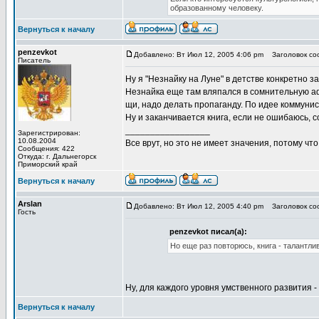
образованному человеку.
Вернуться к началу
penzevkot
Добавлено: Вт Июл 12, 2005 4:06 pm
Заголовок соо
Писатель
Ну я "Незнайку на Луне" в детстве конкретно 
Незнайка еще там вляпался в сомнительную афе
щи, надо делать пропаганду. По идее коммунист
Ну и заканчивается книга, если не ошибаюсь, 
_________________
Зарегистрирован:
10.08.2004
Все врут, но это не имеет значения, потому что
Сообщения: 422
Откуда: г. Дальнегорск
Приморский край
Вернуться к началу
Arslan
Добавлено: Вт Июл 12, 2005 4:40 pm
Заголовок соо
Гость
penzevkot писал(а):
Но еще раз повторюсь, книга - талантлив
Ну, для каждого уровня умственного развития 
Вернуться к началу