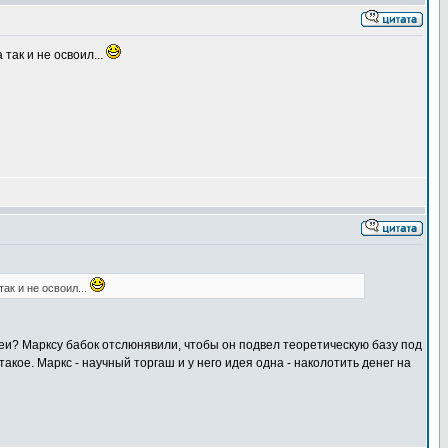
так и не освоил...
ак и не освоил...
деи? Марксу бабок отслюнявили, чтобы он подвел теоретическую базу под
кое. Маркс - научный торгаш и у него идея одна - наколотить денег на