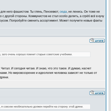
 для него фашистом. Ты глянь, Пензевкот,
сюда
, не ленись. Он тоже не
с другой стороны. Коммунистов не стал особо делить, а сгрёб всё в кучу
м соусом. Попробуйте сменить ассортимент. Может получите новые факты
, зато очень хорошо помнит старые советские учебники.
 Читал. И сегодня читаю. И знаю, что это такое. И думаю, насчет
ками. Но мировоззрение и идеология человека зависят не только от
дряни.
, я совсем необязательно должен перейти на сторону этой дряни.