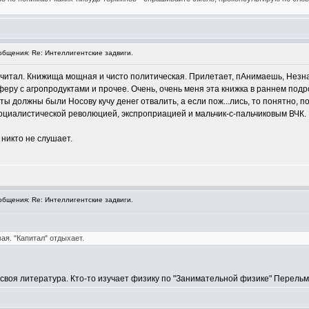
бщения: Re: Интеллигентские задвиги.
зачитал. Книжища мощная и чисто политическая. Прилетает, пАнимаешь, Незнай
ру с агропродуктами и прочее. Очень, очень меня эта книжка в раннем подрост
ы должны были Носову кучу денег отвалить, а если пож...лись, то понятно, п
социалистической революцией, экспроприацией и мальчик-с-пальчиковым ВЧК. Н
 никто не слушает.
бщения: Re: Интеллигентские задвиги.
ая. "Капитал" отдыхает.
- своя литература. Кто-то изучает физику по "Занимательной физике" Перел