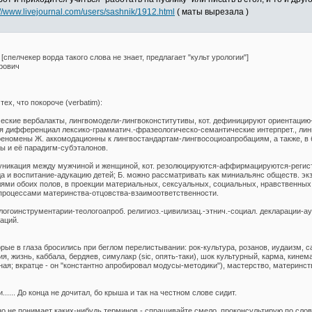
://www.livejournal.com/users/sashnik/1912.html
( маты вырезала )
спелчекер ворда такого слова не знает, предлагает "культ урологии"]
рович
ех, что покороче (verbatim):
ские вербалакты, лингвомодели-лингвоконститутивы, кот. дефиницируют ориентацию-
тся дифференциал лексико-грамматич.-фразеологическо-семантические интерпрет., л
ифеномены Ж. аккомодационны к лингвостандартам-лингвосоциоапробациям, а также, в
ы и её парадигм-субэталонов.
уникация между мужчиной и женщиной, кот. резолюцируются-аффирмацируются-регист
да и воспитание-адукацию детей; Б. можно рассматривать как миниальянс обществ. э
ями обоих полов, в проекции материальных, сексуальных, социальных, нравственных
процессами материнства-отцовства-взаимоответственности.
нструментарии-теологоапроб. религиоз.-цивилизац.-этнич.-социал. декларации-аутоид
аций.
торые в глаза бросились при беглом перелистывании: рок-культура, розанов, иудаизм, 
ия, жизнь, каббала, бердяев, симулакр (sic, опять-таки), шок культурный, карма, кине
ная; вкратце - он "константно апробировал модусы-методики"), мастерство, материнство
..... До конца не дочитал, бо крыша и так на честном слове сидит.
но не понимает каких-нибудь терминов - спрашивайте смело, проконсультирую по словар