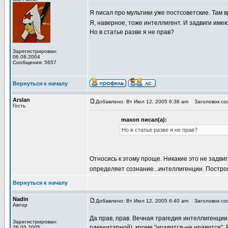
Я писал про мультики уже постсоветские. Там в
Я, наверное, тоже интеллигент. И задвиги име
Но в статье разве я не прав?
Зарегистрирован:
06.08.2004
Сообщения: 5657
Вернуться к началу
Arslan
Добавлено: Вт Июл 12, 2005 6:38 am
Заголовок соо
Гость
maxon писал(а):
Но в статье разве я не прав?
Относись к этому проще. Никакие это не задвиг
определяет сознание...интеллигенции. Постро
Вернуться к началу
Nadin
Добавлено: Вт Июл 12, 2005 6:40 am
Заголовок соо
Автор
Да прав, прав. Вечная трагедия интеллигенции:
Зарегистрирован:
гуманитарной), кроме "нравится-не нравится". 
26.05.2005