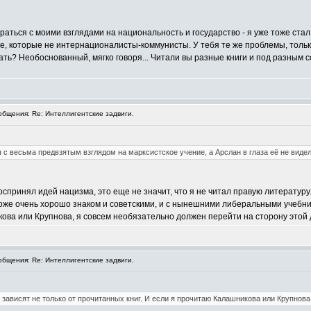
раться с моими взглядами на национальность и государство - я уже тоже стал
е, которые не интернационалисты-коммунисты. У тебя те же проблемы, только 
вать? Необоснованный, мягко говоря... Читали вы разные книги и под разны
бщения: Re: Интеллигентские задвиги.
 с весьма предвзятым взглядом на марксистское учение, а Арслан в глаза её не видел
оспринял идей нацизма, это еще не значит, что я не читал правую литературу.
тоже очень хорошо знаком и советскими, и с нынешними либеральными учебни
кова или Крупнова, я совсем необязательно должен перейти на сторону этой 
бщения: Re: Интеллигентские задвиги.
зависят не только от прочитанных книг. И если я прочитаю Калашникова или Крупнова