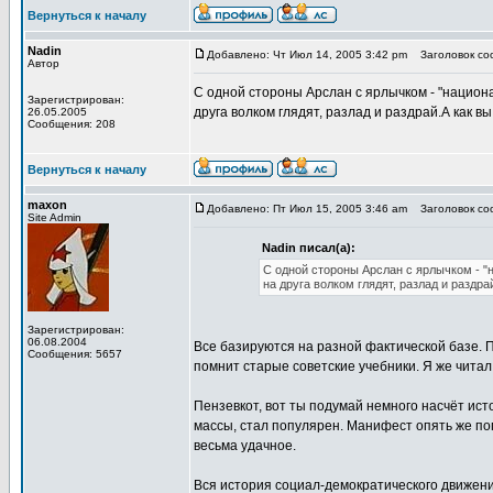
Вернуться к началу
Nadin
Добавлено: Чт Июл 14, 2005 3:42 pm
Заголовок соо
Автор
С одной стороны Арслан с ярлычком - "национал
Зарегистрирован:
друга волком глядят, разлад и раздрай.А как в
26.05.2005
Сообщения: 208
Вернуться к началу
maxon
Добавлено: Пт Июл 15, 2005 3:46 am
Заголовок соо
Site Admin
Nadin писал(а):
С одной стороны Арслан с ярлычком - "н
на друга волком глядят, разлад и раздр
Зарегистрирован:
06.08.2004
Все базируются на разной фактической базе. П
Сообщения: 5657
помнит старые советские учебники. Я же читал и
Пензевкот, вот ты подумай немного насчёт ист
массы, стал популярен. Манифест опять же по
весьма удачное.
Вся история социал-демократического движения