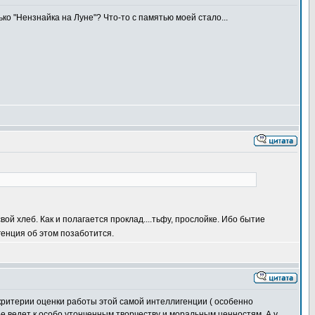
ко "Нензнайка на Луне"? Что-то с памятью моей стало...
ой хлеб. Как и полагается проклад....тьфу, прослойке. Ибо бытие
енция об этом позаботится.
е критерии оценки работы этой самой интеллигенции ( особенно
угое ведет к особо утонченным творчеству и моральным ценностям. А у