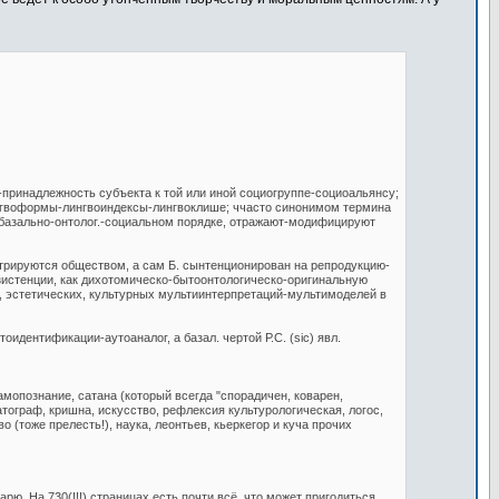
принадлежность субъекта к той или иной социогруппе-социоальянсу;
ингвоформы-лингвоиндексы-лингвоклише; ччасто синонимом термина
 базально-онтолог.-социальном порядке, отражают-модифицируют
рируются обществом, а сам Б. сынтенционирован на репродукцию-
кзистенции, как дихотомическо-бытоонтологическо-оригинальную
, эстетических, культурных мультиинтерпретаций-мультимоделей в
ентификации-аутоаналог, а базал. чертой Р.С. (sic) явл.
самопознание, сатана (который всегда "спорадичен, коварен,
матограф, кришна, искусство, рефлексия культурологическая, логос,
 (тоже прелесть!), наука, леонтьев, кьеркегор и куча прочих
ю. На 730(!!!) страницах есть почти всё, что может пригодиться