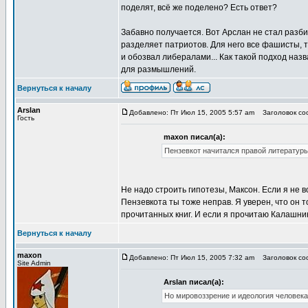
поделят, всё же поделено? Есть ответ?
Забавно получается. Вот Арслан не стал разби
разделяет патриотов. Для него все фашисты, т
и обозвал либералами... Как такой подход наз
для размышлений.
Вернуться к началу
Arslan
Добавлено: Пт Июл 15, 2005 5:57 am
Заголовок соо
Гость
maxon писал(а):
Пензевкот начитался правой литературы
Не надо строить гипотезы, Максон. Если я не в
Пензевкота ты тоже неправ. Я уверен, что он 
прочитанных книг. И если я прочитаю Калашни
Вернуться к началу
maxon
Добавлено: Пт Июл 15, 2005 7:32 am
Заголовок соо
Site Admin
Arslan писал(а):
Но мировоззрение и идеология человека 