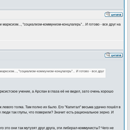
арксизм..., "социализм-коммунизм-концлагерь"... И готово - все друг на
арксизм..., "социализм-коммунизм-концлагерь"... И готово - все друг
систское учение, а Арслан в глаза её не видел, зато очень хорошо
 левого толка. Там полно их было. Его "Капитал" весьма удачно пошёл в
 люди так глупы, что поверили? Значит есть рациональное зерно. И
о это они так мутузят друг друга, эти либерал-коммунисты? Чего не