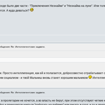
роде было две части - "Приключения Незнайки" и "Незнайка на луне". Или толь
ются. А куда деваться?
бщения: Re: Интеллигентские задвиги.
и. Просто интеллигенция, как ей и полагается, добросовестно отрабатывает св
им социализм - и твой Мальчиш вновь станет хорошим мальчиком
Интеллиг
бщения: Re: Интеллигентские задвиги.
 в пролетарии не хочется, а во власть не берут, при этом отсутствуют четки
Вот и приходится учиться "работать на публику" или писать в стол, и то и др