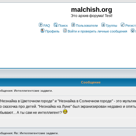
malchish.org
Это архив форума! Test!
FAQ
Поиск
Пользователи
Группы
Регист
Профиль
Войти и проверить личные сообщения
Сообщение
бщения: Интеллигентские задвиги.
Незнайка в Цветочном городе" и "Незнайка в Солнечном городе" - это мультик
сказочка про детей. "Незнайка на Луне" был экранизирован недавно и опять 
 бывают... А ты сам не интеллигент?
бщения: Re: Интеллигентские задвиги.