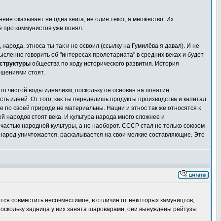
яние оказывает не одна книга, не один текст, а множество. Их
сё про коммунистов уже понял.
народа, этноса ты так и не освоил (ссылку на Гумилёва я давал). И не
мысленно говорить об "интересах пролетариата" в средних веках и будет
структуры
общества по ходу исторического развития. История
ошениями стоят.
то чистой воды идеализм, поскольку он основан на понятии
сть идеей. От того, как ты переделишь продукты производства и капитал
 по своей природе не материальны. Нации и этнос так же относятся к
й народов стоят века. И культура народа много сложнее и
я частью народной культуры, а не наоборот. СССР стал не только союзом
т народ уничтожается, раскалывается на свои мелкие составляющие. Это
ется совместить несовместимое, в отличие от некоторых камуництов,
 поскольку задница у них занята шароварами, они вынуждены рейтузы