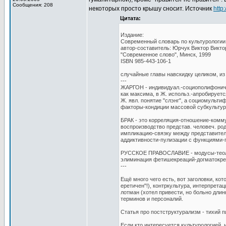
Сообщения: 208
некоторых просто крышу сносит. Источник
http
Цитата:
Издание:
Современный словарь по культурологии [
автор-составитель: Юрчук Виктор Викто
"Современное слово", Минск, 1999
ISBN 985-443-106-1
случайные главы навскидку целиком, из т
---
ЖАРГОН - индивидуал.-социополифониче
как максима, в Ж. использ.-апробируе
Ж. явл. понятие "слэнг", а социомульт
факторы-кондиции массовой субкультур
БРАК - это корреляция-отношение-комм
воспроизводство представ. человеч. ро
импликацию-связку между представител
аддиктивности-пулизации с функциями-
РУССКОЕ ПРАВОСЛАВИЕ - модусы-теологои
элиминация фетишекреаций-догматокре
---
Ещё много чего есть, вот заголовки, ко
еретичен"!), контркультура, интерпретац
лотман (хотел привести, но больно длин
терминов и персоналий.
Статья про постструктурализм - тихий пи.
Если кто интересуется культурологией, 