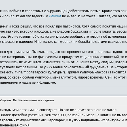
эти книги поймёт и сопоставит с окружающей действительностью. Кроме того вли
и понял, какая это гадость. А
Ленина
не читал. И не хочет. Считает, что он в
еей" и тоже решил, что всё понял про патриотов. Хотя самого понятия нации, 
ечества - это история народов, а не классов буржуазии и пролетариата. Бесс
век. Это не говорит об отсутствии классов вообще, это говорит об изменении
 классов, и народов. И не только конкуренция и борьба под этими взаимоотн
кого детерминизма. Ты считаешь, что это проявление материализма, однако э
ся ни материальным, ни физическим, а продуктом социальных отношений, то е
дметов никак не изменятся. Изменятся лишь отношения между людьми, которые
ут почти нет разницы. Но у них более основательный фундамент. За историе
оже есть, типа "пролетарской культуры"). Причём культура классов становитс
арод, со своей особой культурой, менталитетом, мировозрением. Сейчас жто
бвинениями о нацизме и фашизме.
бщения: Re: Интеллигентские задвиги.
выводы мои с твоими не совпадают. Но это не значит, что я его не читал.
 более достойна уважения, чем твоя. Он, по крайней мере не юлит и не пыта
в красных коммунистических шароварах, и в узких национальных рейтузах. А
е полнейшая фигня.