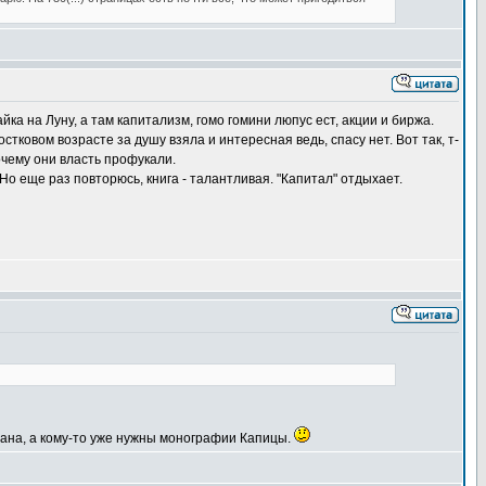
ка на Луну, а там капитализм, гомо гомини люпус ест, акции и биржа.
ковом возрасте за душу взяла и интересная ведь, спасу нет. Вот так, т-
очему они власть профукали.
о еще раз повторюсь, книга - талантливая. "Капитал" отдыхает.
ьмана, а кому-то уже нужны монографии Капицы.