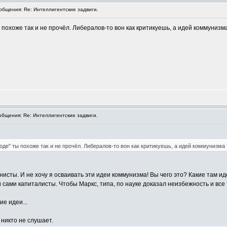
бщения: Re: Интеллигентские задвиги.
 похоже так и не прочёл. Либералов-то вон как критикуешь, а идей коммунизма 
бщения: Re: Интеллигентские задвиги.
оде" ты похоже так и не прочёл. Либералов-то вон как критикуешь, а идей коммунизма т
сты. И не хочу я осваивать эти идеи коммунизма! Вы чего это? Какие там и
ми капиталисты. Чтобы Маркс, типа, по науке доказал неизбежность и все та
ие идеи...
 никто не слушает.