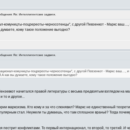
бщения: Re: Интеллигентские задвиги.
-комуницты-поцререоты-черносотенцы", с другой Певзенкот - Маркс ваш...., и м
ы думаете, кому такое положение выгодно?
бщения: Re: Интеллигентские задвиги.
ационал-комуницты-поцререоты-черносотенцы", с другой Певзенкот - Маркс ваш...., и м
ай.А как вы думаете, кому такое положение выгодно?
ензевкот начитался правой литературы с весьма предвзятым взглядом на марк
 то и другое...
ории марксизма. Кто кому и за что слюнявил? Маркс не единственный теоретик
пулярным стал. Неужели ты думаешь, что там сплошное враньё? Тогда почему
 пестрит конфликтами. То первый интернационал, то второй, то третий. И чег