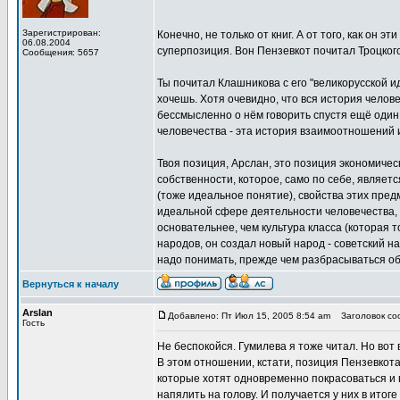
Зарегистрирован:
Конечно, не только от книг. А от того, как он 
06.08.2004
суперпозиция. Вон Пензевкот почитал Троцкого 
Сообщения: 5657
Ты почитал Клашникова с его "великорусской ид
хочешь. Хотя очевидно, что вся история челов
бессмысленно о нём говорить спустя ещё один 
человечества - эта история взаимоотношений и
Твоя позиция, Арслан, это позиция экономичес
собственности, которое, само по себе, являет
(тоже идеальное понятие), свойства этих пре
идеальной сфере деятельности человечества, т
основательнее, чем культура класса (которая т
народов, он создал новый народ - советский н
надо понимать, прежде чем разбрасываться о
Вернуться к началу
Arslan
Добавлено: Пт Июл 15, 2005 8:54 am
Заголовок соо
Гость
Не беспокойся. Гумилева я тоже читал. Но вот 
В этом отношении, кстати, позиция Пензевкота
которые хотят одновременно покрасоваться и 
напялить на голову. И получается у них в итог