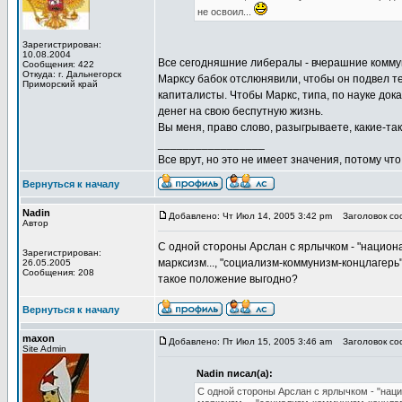
не освоил...
Зарегистрирован:
10.08.2004
Все сегодняшние либералы - вчерашние коммуни
Сообщения: 422
Откуда: г. Дальнегорск
Марксу бабок отслюнявили, чтобы он подвел 
Приморский край
капиталисты. Чтобы Маркс, типа, по науке дока
денег на свою беспутную жизнь.
Вы меня, право слово, разыгрываете, какие-так
_________________
Все врут, но это не имеет значения, потому что
Вернуться к началу
Nadin
Добавлено: Чт Июл 14, 2005 3:42 pm
Заголовок соо
Автор
С одной стороны Арслан с ярлычком - "национа
Зарегистрирован:
марксизм..., "социализм-коммунизм-концлагерь".
26.05.2005
Сообщения: 208
такое положение выгодно?
Вернуться к началу
maxon
Добавлено: Пт Июл 15, 2005 3:46 am
Заголовок соо
Site Admin
Nadin писал(а):
С одной стороны Арслан с ярлычком - "наци