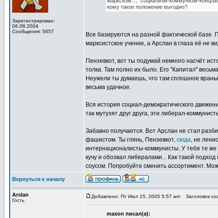
марксизм..., "социализм-коммунизм-концлагер
кому такое положение выгодно?
Зарегистрирован:
06.08.2004
Сообщения: 5657
Все базируются на разной фактической базе. 
марксистское учение, а Арслан в глаза её не ви
Пензевкот, вот ты подумай немного насчёт ист
толка. Там полно их было. Его "Капитал" весь
Неужели ты думаешь, что там сплошное враньё
весьма удачное.
Вся история социал-демократического движения
так мутузят друг друга, эти либерал-коммунист
Забавно получается. Вот Арслан не стал разби
фашистом. Ты глянь, Пензевкот,
сюда
, не лени
интернационалисты-коммунисты. У тебя те же п
кучу и обозвал либералами... Как такой подход
соусом. Попробуйте сменить ассортимент. Мо
Вернуться к началу
Arslan
Добавлено: Пт Июл 15, 2005 5:57 am
Заголовок соо
Гость
maxon писал(а):