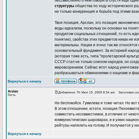
бессмысленно о нём говорить спустя ещё один 
структуры
общества по ходу исторического раз
не только конкуренция и борьба под этими вз
Твоя позиция, Арслан, это позиция экономичес
воды идеализм, поскольку он основан на понят
продуктом социальных отношений, то есть идее
понятие), свойства этих предметов никак не 
материальны. Нации и этнос так же относятся 
основательный фундамент. За историей народов
(которая тоже есть, типа "пролетарской культу
СССР стал не только союзом народов, он созда
мировозрением. Сейчас жтот народ уничтожает
разбрасываться обвинениями о нацизме и фа
Вернуться к началу
Arslan
Добавлено: Пт Июл 15, 2005 8:54 am
Заголовок соо
Гость
Не беспокойся. Гумилева я тоже читал. Но вот 
В этом отношении, кстати, позиция Пензевкота
совместить несовместимое, в отличие от неко
коммунистических шароварах, и в узких нацио
рейтузы напялить на голову. И получается у н
Вернуться к началу