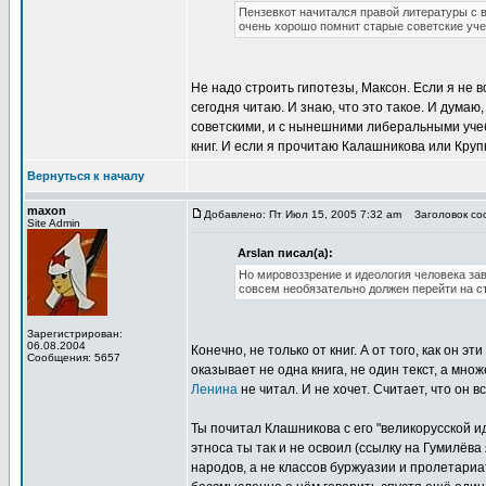
Пензевкот начитался правой литературы с в
очень хорошо помнит старые советские уче
Не надо строить гипотезы, Максон. Если я не в
сегодня читаю. И знаю, что это такое. И думаю
советскими, и с нынешними либеральными учеб
книг. И если я прочитаю Калашникова или Круп
Вернуться к началу
maxon
Добавлено: Пт Июл 15, 2005 7:32 am
Заголовок соо
Site Admin
Arslan писал(а):
Но мировоззрение и идеология человека зав
совсем необязательно должен перейти на ст
Зарегистрирован:
06.08.2004
Конечно, не только от книг. А от того, как он
Сообщения: 5657
оказывает не одна книга, не один текст, а множ
Ленина
не читал. И не хочет. Считает, что он 
Ты почитал Клашникова с его "великорусской и
этноса ты так и не освоил (ссылку на Гумилёва 
народов, а не классов буржуазии и пролетариа