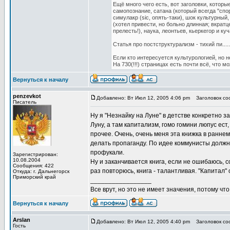
Ещё много чего есть, вот заголовки, которы
самопознание, сатана (который всегда "спор
симулакр (sic, опять-таки), шок культурный
(хотел привести, но больно длинная; вкрат
прелесть!), наука, леонтьев, кьеркегор и к
Статья про постструктурализм - тихий пи....
Если кто интересуется культурологией, но 
На 730(!!!) страницах есть почти всё, что 
Вернуться к началу
penzevkot
Добавлено: Вт Июл 12, 2005 4:06 pm
Заголовок соо
Писатель
Ну я "Незнайку на Луне" в детстве конкретно 
Луну, а там капитализм, гомо гомини люпус ес
прочее. Очень, очень меня эта книжка в раннем
делать пропаганду. По идее коммунисты должны 
профукали.
Зарегистрирован:
10.08.2004
Ну и заканчивается книга, если не ошибаюсь,
Сообщения: 422
раз повторюсь, книга - талантливая. "Капитал"
Откуда: г. Дальнегорск
Приморский край
_________________
Все врут, но это не имеет значения, потому что
Вернуться к началу
Arslan
Добавлено: Вт Июл 12, 2005 4:40 pm
Заголовок соо
Гость