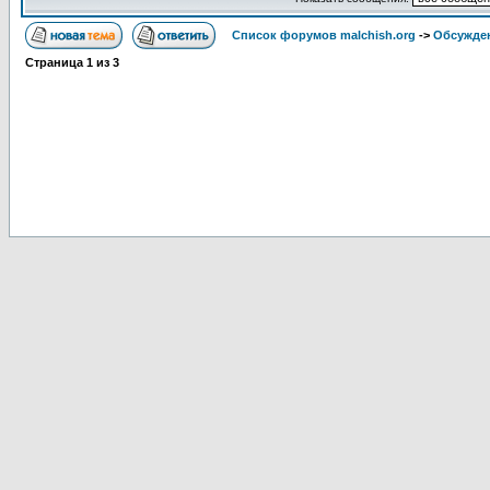
Список форумов malchish.org
->
Обсужден
Страница
1
из
3