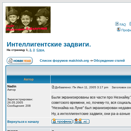
FAQ
Проф
Интеллигентские задвиги.
На страницу
1
,
2
,
3
След.
Список форумов malchish.org
->
Обсуждение статей
Автор
Nadin
Добавлено: Пн Июл 11, 2005 3:17 pm
Заголовок соо
Автор
Были экранизированы все части про Незнайку."
Зарегистрирован:
советского времени, но, почему-то, вся социа
26.05.2005
Сообщения: 208
"Незнайка на Луне" был экранизирован недавно
Ну, а интеллигентские задвиги, они ра-а-азные
Вернуться к началу