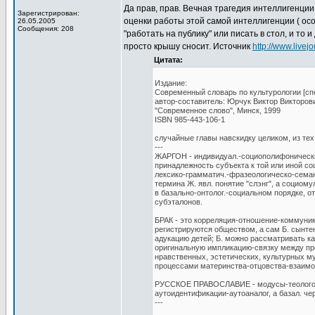
Да прав, прав. Вечная трагедия интеллигенции:
Зарегистрирован:
оценки работы этой самой интеллигенции ( осо
26.05.2005
Сообщения: 208
"работать на публику" или писать в стол, и то
просто крышу сносит. Источник
http://www.livej
Цитата:
Издание:
Современный словарь по культурологии [спел
автор-составитель: Юрчук Виктор Викторов
"Современное слово", Минск, 1999
ISBN 985-443-106-1
случайные главы навскидку целиком, из тех,
---
ЖАРГОН - индивидуал.-социополифонически
принадлежность субъекта к той или иной с
лексико-грамматич.-фразеологическо-сема
термина Ж. явл. понятие "слэнг", а социо
в базально-онтолог.-социальном порядке, 
субэталонов.
БРАК - это корреляция-отношение-коммуни
регистрируются обществом, а сам Б. сынте
адукацию детей; Б. можно рассматривать к
оригинальную импликацию-связку между пре
нравственных, эстетических, культурных м
процессами материнства-отцовства-взаимо
РУССКОЕ ПРАВОСЛАВИЕ - модусы-теологоинс
аутоидентификации-аутоаналог, а базал. че
---