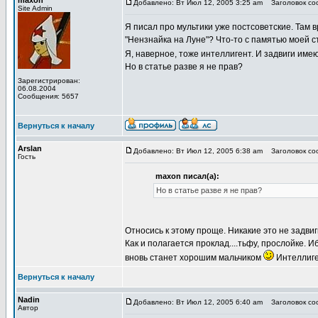
maxon
Добавлено: Вт Июл 12, 2005 3:25 am
Заголовок соо
Site Admin
Я писал про мультики уже постсоветские. Там в
"Нензнайка на Луне"? Что-то с памятью моей ст
Я, наверное, тоже интеллигент. И задвиги име
Но в статье разве я не прав?
Зарегистрирован:
06.08.2004
Сообщения: 5657
Вернуться к началу
Arslan
Добавлено: Вт Июл 12, 2005 6:38 am
Заголовок соо
Гость
maxon писал(а):
Но в статье разве я не прав?
Относись к этому проще. Никакие это не задви
Как и полагается проклад....тьфу, прослойке.
вновь станет хорошим мальчиком
Интеллиге
Вернуться к началу
Nadin
Добавлено: Вт Июл 12, 2005 6:40 am
Заголовок соо
Автор