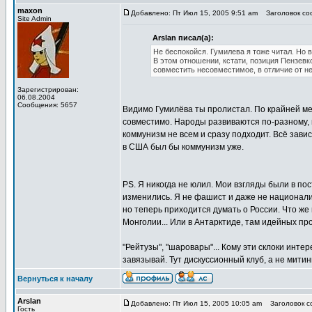
maxon
Добавлено: Пт Июл 15, 2005 9:51 am
Заголовок соо
Site Admin
Arslan писал(а):
Не беспокойся. Гумилева я тоже читал. Но в
В этом отношении, кстати, позиция Пензевк
совместить несовместимое, в отличие от не
Зарегистрирован:
06.08.2004
Сообщения: 5657
Видимо Гумилёва ты пролистал. По крайней мер
совместимо. Народы развиваются по-разному, 
коммунизм не всем и сразу подходит. Всё завис
в США был бы коммунизм уже.
PS. Я никогда не юлил. Мои взгляды были в по
изменились. Я не фашист и даже не националист
но теперь приходится думать о России. Что же
Монголии... Или в Антарктиде, там идейных прот
"Рейтузы", "шаровары"... Кому эти склоки интер
завязывай. Тут дискуссионный клуб, а не митинг
Вернуться к началу
Arslan
Добавлено: Пт Июл 15, 2005 10:05 am
Заголовок со
Гость