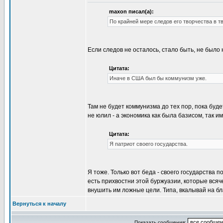
maxon писал(а):
По крайней мере следов его творчества в т
Если следов не осталось, стало быть, не было н
Цитата:
Иначе в США был бы коммунизм уже.
Там не будет коммунизма до тех пор, пока буде
не юлил - а экономика как была базисом, так им
Цитата:
Я патриот своего государства.
Я тоже. Только вот беда - своего государства 
есть прихвостни этой буржуазии, которые вся
внушить им ложные цели. Типа, вкалывай на бл
Вернуться к началу
Показать сообщения: