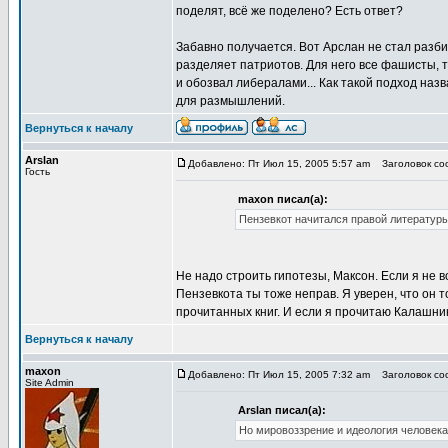
поделят, всё же поделено? Есть ответ?
Забавно получается. Вот Арслан не стал разби
разделяет патриотов. Для него все фашисты, т
и обозвал либералами... Как такой подход наз
для размышлений.
Вернуться к началу
Arslan
Добавлено: Пт Июл 15, 2005 5:57 am
Заголовок соо
Гость
maxon писал(а):
Пензевкот начитался правой литературы
Не надо строить гипотезы, Максон. Если я не в
Пензевкота ты тоже неправ. Я уверен, что он 
прочитанных книг. И если я прочитаю Калашни
Вернуться к началу
maxon
Добавлено: Пт Июл 15, 2005 7:32 am
Заголовок соо
Site Admin
Arslan писал(а):
Но мировоззрение и идеология человека 