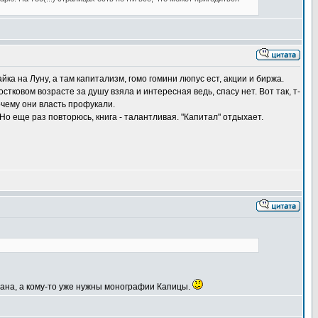
ка на Луну, а там капитализм, гомо гомини люпус ест, акции и биржа.
ковом возрасте за душу взяла и интересная ведь, спасу нет. Вот так, т-
очему они власть профукали.
о еще раз повторюсь, книга - талантливая. "Капитал" отдыхает.
ьмана, а кому-то уже нужны монографии Капицы.