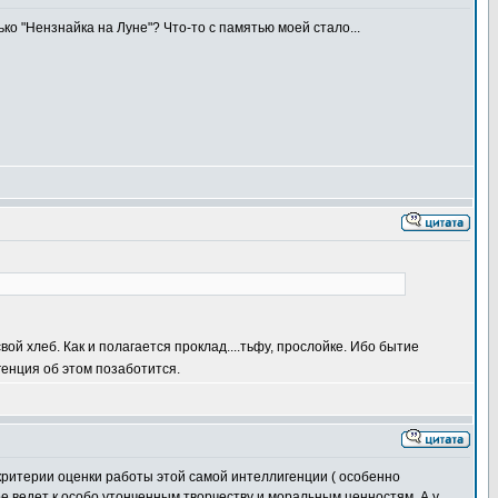
ко "Нензнайка на Луне"? Что-то с памятью моей стало...
ой хлеб. Как и полагается проклад....тьфу, прослойке. Ибо бытие
енция об этом позаботится.
е критерии оценки работы этой самой интеллигенции ( особенно
угое ведет к особо утонченным творчеству и моральным ценностям. А у