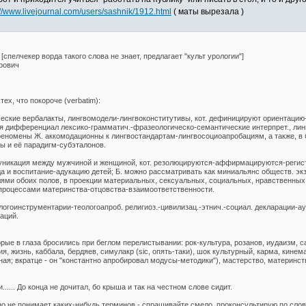
://www.livejournal.com/users/sashnik/1912.html
( маты вырезала )
спелчекер ворда такого слова не знает, предлагает "культ урологии"]
рович
ех, что покороче (verbatim):
ские вербалакты, лингвомодели-лингвоконститутивы, кот. дефиницируют ориентацию-
тся дифференциал лексико-грамматич.-фразеологическо-семантические интерпрет., л
ифеномены Ж. аккомодационны к лингвостандартам-лингвосоциоапробациям, а также, в
ы и её парадигм-субэталонов.
уникация между мужчиной и женщиной, кот. резолюцируются-аффирмацируются-регист
да и воспитание-адукацию детей; Б. можно рассматривать как миниальянс обществ. э
ями обоих полов, в проекции материальных, сексуальных, социальных, нравственных
процессами материнства-отцовства-взаимоответственности.
нструментарии-теологоапроб. религиоз.-цивилизац.-этнич.-социал. декларации-аутоид
аций.
торые в глаза бросились при беглом перелистывании: рок-культура, розанов, иудаизм, 
ия, жизнь, каббала, бердяев, симулакр (sic, опять-таки), шок культурный, карма, кине
ная; вкратце - он "константно апробировал модусы-методики"), мастерство, материнство
..... До конца не дочитал, бо крыша и так на честном слове сидит.
но не понимает каких-нибудь терминов - спрашивайте смело, проконсультирую по словар