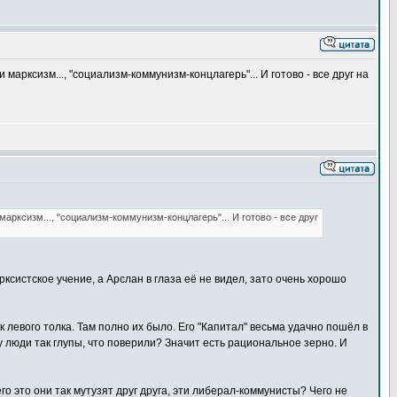
арксизм..., "социализм-коммунизм-концлагерь"... И готово - все друг на
арксизм..., "социализм-коммунизм-концлагерь"... И готово - все друг
систское учение, а Арслан в глаза её не видел, зато очень хорошо
 левого толка. Там полно их было. Его "Капитал" весьма удачно пошёл в
 люди так глупы, что поверили? Значит есть рациональное зерно. И
о это они так мутузят друг друга, эти либерал-коммунисты? Чего не