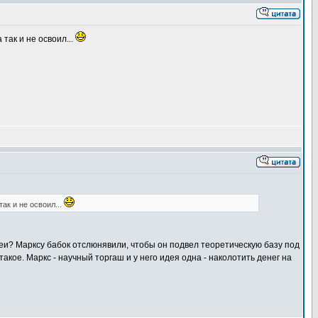
так и не освоил...
ак и не освоил...
деи? Марксу бабок отслюнявили, чтобы он подвел теоретическую базу под
кое. Маркс - научный торгаш и у него идея одна - наколотить денег на