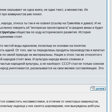
яние оказывает не одна книга, не один текст, а множество. Их
сё про коммунистов уже понял.
народа, этноса ты так и не освоил (ссылку на Гумилёва я давал). И не
мысленно говорить об "интересах пролетариата" в средних веках и будет
структуры
общества по ходу исторического развития. История
ошениями стоят.
то чистой воды идеализм, поскольку он основан на понятии
сть идеей. От того, как ты переделишь продукты производства и капитал
 по своей природе не материальны. Нации и этнос так же относятся к
й народов стоят века. И культура народа много сложнее и
я частью народной культуры, а не наоборот. СССР стал не только союзом
т народ уничтожается, раскалывается на свои мелкие составляющие. Это
ется совместить несовместимое, в отличие от некоторых камуництов,
 поскольку задница у них занята шароварами, они вынуждены рейтузы