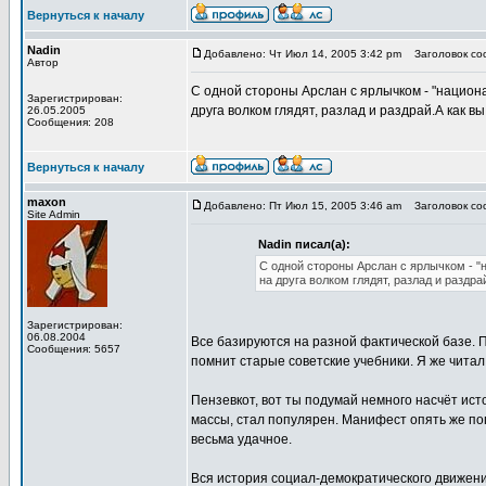
Вернуться к началу
Nadin
Добавлено: Чт Июл 14, 2005 3:42 pm
Заголовок соо
Автор
С одной стороны Арслан с ярлычком - "национал
Зарегистрирован:
друга волком глядят, разлад и раздрай.А как в
26.05.2005
Сообщения: 208
Вернуться к началу
maxon
Добавлено: Пт Июл 15, 2005 3:46 am
Заголовок соо
Site Admin
Nadin писал(а):
С одной стороны Арслан с ярлычком - "н
на друга волком глядят, разлад и раздр
Зарегистрирован:
06.08.2004
Все базируются на разной фактической базе. П
Сообщения: 5657
помнит старые советские учебники. Я же читал и
Пензевкот, вот ты подумай немного насчёт ист
массы, стал популярен. Манифест опять же по
весьма удачное.
Вся история социал-демократического движения