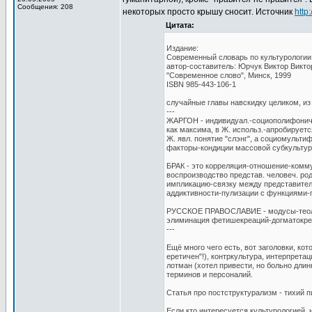
Сообщения: 208
некоторых просто крышу сносит. Источник
http
Цитата:
Издание:
Современный словарь по культурологии [
автор-составитель: Юрчук Виктор Викто
"Современное слово", Минск, 1999
ISBN 985-443-106-1
случайные главы навскидку целиком, из т
---
ЖАРГОН - индивидуал.-социополифониче
как максима, в Ж. использ.-апробируе
Ж. явл. понятие "слэнг", а социомульт
факторы-кондиции массовой субкультур
БРАК - это корреляция-отношение-комм
воспроизводство представ. человеч. ро
импликацию-связку между представител
аддиктивности-пулизации с функциями-
РУССКОЕ ПРАВОСЛАВИЕ - модусы-теологои
элиминация фетишекреаций-догматокре
---
Ещё много чего есть, вот заголовки, ко
еретичен"!), контркультура, интерпретац
лотман (хотел привести, но больно длин
терминов и персоналий.
Статья про постструктурализм - тихий пи.
Если кто интересуется культурологией, 