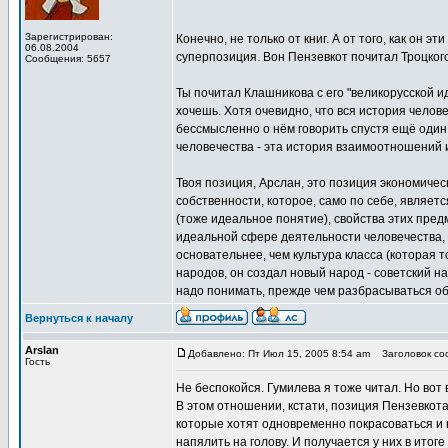
Зарегистрирован:
Конечно, не только от книг. А от того, как он 
06.08.2004
суперпозиция. Вон Пензевкот почитал Троцкого 
Сообщения: 5657
Ты почитал Клашникова с его "великорусской ид
хочешь. Хотя очевидно, что вся история челов
бессмысленно о нём говорить спустя ещё один 
человечества - эта история взаимоотношений и
Твоя позиция, Арслан, это позиция экономичес
собственности, которое, само по себе, являет
(тоже идеальное понятие), свойства этих пре
идеальной сфере деятельности человечества, т
основательнее, чем культура класса (которая т
народов, он создал новый народ - советский н
надо понимать, прежде чем разбрасываться о
Вернуться к началу
Arslan
Добавлено: Пт Июл 15, 2005 8:54 am
Заголовок соо
Гость
Не беспокойся. Гумилева я тоже читал. Но вот 
В этом отношении, кстати, позиция Пензевкота
которые хотят одновременно покрасоваться и 
напялить на голову. И получается у них в итог