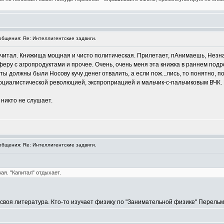
бщения: Re: Интеллигентские задвиги.
зачитал. Книжища мощная и чисто политическая. Прилетает, пАнимаешь, Незнай
ру с агропродуктами и прочее. Очень, очень меня эта книжка в раннем подрост
ы должны были Носову кучу денег отвалить, а если пож...лись, то понятно, п
социалистической революцией, экспроприацией и мальчик-с-пальчиковым ВЧК. Н
 никто не слушает.
бщения: Re: Интеллигентские задвиги.
ая. "Капитал" отдыхает.
- своя литература. Кто-то изучает физику по "Занимательной физике" Перел