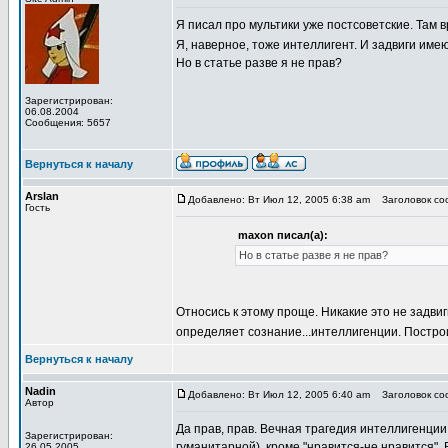
Я писал про мультики уже постсоветские. Там в
Я, наверное, тоже интеллигент. И задвиги име
Но в статье разве я не прав?
Зарегистрирован:
06.08.2004
Сообщения: 5657
Вернуться к началу
Arslan
Добавлено: Вт Июл 12, 2005 6:38 am
Заголовок соо
Гость
maxon писал(а):
Но в статье разве я не прав?
Относись к этому проще. Никакие это не задвиг
определяет сознание...интеллигенции. Постро
Вернуться к началу
Nadin
Добавлено: Вт Июл 12, 2005 6:40 am
Заголовок соо
Автор
Да прав, прав. Вечная трагедия интеллигенции:
Зарегистрирован:
гуманитарной), кроме "нравится-не нравится". 
26.05.2005