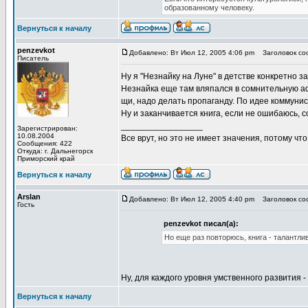
образованному человеку.
Вернуться к началу
penzevkot
Добавлено: Вт Июл 12, 2005 4:06 pm
Заголовок соо
Писатель
Ну я "Незнайку на Луне" в детстве конкретно 
Незнайка еще там вляпался в сомнительную афе
щи, надо делать пропаганду. По идее коммунист
Ну и заканчивается книга, если не ошибаюсь, 
_________________
Зарегистрирован:
10.08.2004
Все врут, но это не имеет значения, потому что
Сообщения: 422
Откуда: г. Дальнегорск
Приморский край
Вернуться к началу
Arslan
Добавлено: Вт Июл 12, 2005 4:40 pm
Заголовок соо
Гость
penzevkot писал(а):
Но еще раз повторюсь, книга - талантлив
Ну, для каждого уровня умственного развития 
Вернуться к началу