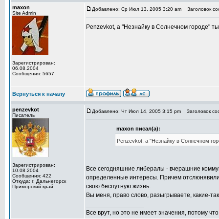
maxon
Добавлено: Ср Июл 13, 2005 3:20 am
Заголовок соо
Site Admin
Penzevkot, а "Незнайку в Солнечном городе" ты
Зарегистрирован:
06.08.2004
Сообщения: 5657
Вернуться к началу
penzevkot
Добавлено: Чт Июл 14, 2005 3:15 pm
Заголовок соо
Писатель
maxon писал(а):
Penzevkot, а "Незнайку в Солнечном гор
Зарегистрирован:
Все сегодняшние либералы - вчерашние коммуни
10.08.2004
Сообщения: 422
определенные интересы. Причем отслюнявили са
Откуда: г. Дальнегорск
свою беспутную жизнь.
Приморский край
Вы меня, право слово, разыгрываете, какие-так
_________________
Все врут, но это не имеет значения, потому что