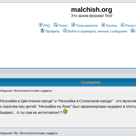
malchish.org
Это архив форума! Test!
FAQ
Поиск
Пользователи
Группы
Регист
Профиль
Войти и проверить личные сообщения
Сообщение
бщения: Интеллигентские задвиги.
Незнайка в Цветочном городе" и "Незнайка в Солнечном городе" - это мультик
сказочка про детей. "Незнайка на Луне" был экранизирован недавно и опять 
 бывают... А ты сам не интеллигент?
бщения: Re: Интеллигентские задвиги.