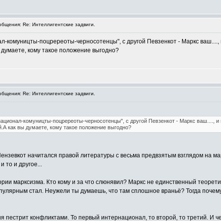
бщения: Re: Интеллигентские задвиги.
-комуницты-поцререоты-черносотенцы", с другой Певзенкот - Маркс ваш...., и м
ы думаете, кому такое положение выгодно?
бщения: Re: Интеллигентские задвиги.
ационал-комуницты-поцререоты-черносотенцы", с другой Певзенкот - Маркс ваш...., и м
ай.А как вы думаете, кому такое положение выгодно?
ензевкот начитался правой литературы с весьма предвзятым взглядом на марк
 то и другое...
ории марксизма. Кто кому и за что слюнявил? Маркс не единственный теоретик
пулярным стал. Неужели ты думаешь, что там сплошное враньё? Тогда почему
 пестрит конфликтами. То первый интернационал, то второй, то третий. И чег