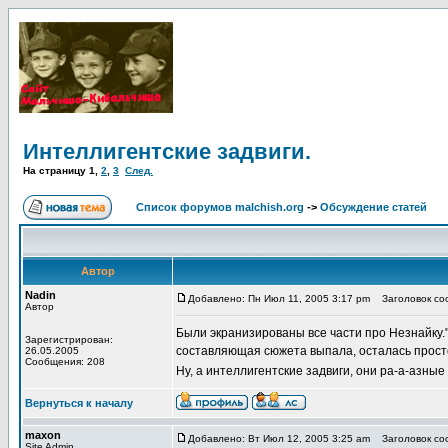
Интеллигентские задвиги.
На страницу
1
,
2
,
3
След.
Список форумов malchish.org
->
Обсуждение статей
Автор
Nadin
Добавлено: Пн Июл 11, 2005 3:17 pm
Заголовок соо
Автор
Были экранизированы все части про Незнайку."
Зарегистрирован:
составляющая сюжета выпала, осталась просто 
26.05.2005
Сообщения: 208
Ну, а интеллигентские задвиги, они ра-а-азные
Вернуться к началу
maxon
Добавлено: Вт Июл 12, 2005 3:25 am
Заголовок соо
Site Admin