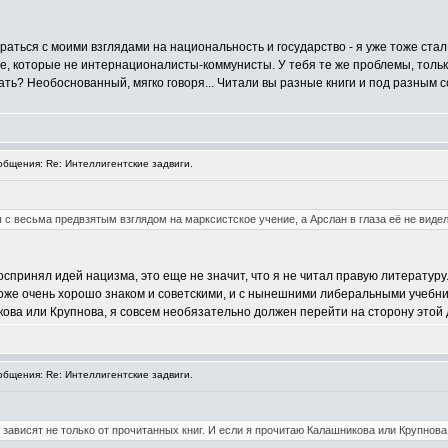
раться с моими взглядами на национальность и государство - я уже тоже стал
е, которые не интернационалисты-коммунисты. У тебя те же проблемы, только 
вать? Необоснованный, мягко говоря... Читали вы разные книги и под разны
бщения: Re: Интеллигентские задвиги.
 с весьма предвзятым взглядом на марксистское учение, а Арслан в глаза её не видел
оспринял идей нацизма, это еще не значит, что я не читал правую литературу.
тоже очень хорошо знаком и советскими, и с нынешними либеральными учебни
кова или Крупнова, я совсем необязательно должен перейти на сторону этой 
бщения: Re: Интеллигентские задвиги.
зависят не только от прочитанных книг. И если я прочитаю Калашникова или Крупнова