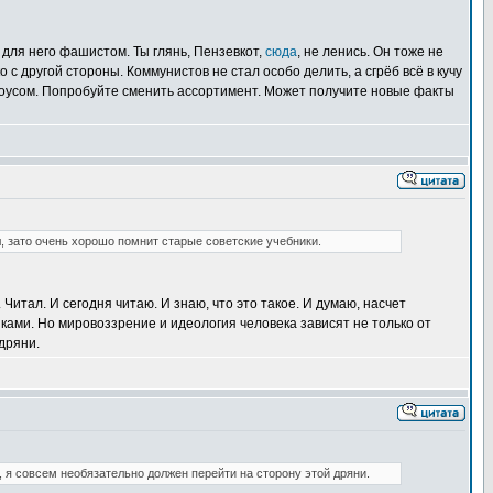
 для него фашистом. Ты глянь, Пензевкот,
сюда
, не ленись. Он тоже не
с другой стороны. Коммунистов не стал особо делить, а сгрёб всё в кучу
м соусом. Попробуйте сменить ассортимент. Может получите новые факты
, зато очень хорошо помнит старые советские учебники.
 Читал. И сегодня читаю. И знаю, что это такое. И думаю, насчет
ками. Но мировоззрение и идеология человека зависят не только от
дряни.
, я совсем необязательно должен перейти на сторону этой дряни.