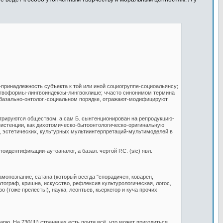
принадлежность субъекта к той или иной социогруппе-социоальянсу;
ингвоформы-лингвоиндексы-лингвоклише; ччасто синонимом термина
 базально-онтолог.-социальном порядке, отражают-модифицируют
рируются обществом, а сам Б. сынтенционирован на репродукцию-
кзистенции, как дихотомическо-бытоонтологическо-оригинальную
, эстетических, культурных мультиинтерпретаций-мультимоделей в
ентификации-аутоаналог, а базал. чертой Р.С. (sic) явл.
самопознание, сатана (который всегда "спорадичен, коварен,
матограф, кришна, искусство, рефлексия культурологическая, логос,
 (тоже прелесть!), наука, леонтьев, кьеркегор и куча прочих
ю. На 730(!!!) страницах есть почти всё, что может пригодиться