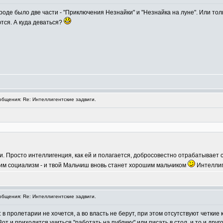
роде было две части - "Приключения Незнайки" и "Незнайка на луне". Или толь
ются. А куда деваться?
бщения: Re: Интеллигентские задвиги.
и. Просто интеллигенция, как ей и полагается, добросовестно отрабатывает св
им социализм - и твой Мальчиш вновь станет хорошим мальчиком
Интеллиг
бщения: Re: Интеллигентские задвиги.
 в пролетарии не хочется, а во власть не берут, при этом отсутствуют четки
Вот и приходится учиться "работать на публику" или писать в стол, и то и др