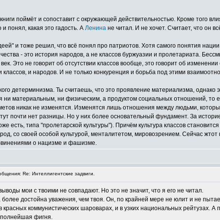
эти книги поймёт и сопоставит с окружающей действительностью. Кроме того вли
и понял, какая это гадость. А
Ленина
не читал. И не хочет. Считает, что он в
еей" и тоже решил, что всё понял про патриотов. Хотя самого понятия нации, 
ечества - это история народов, а не классов буржуазии и пролетариата. Бесс
век. Это не говорит об отсутствии классов вообще, это говорит об изменении
 классов, и народов. И не только конкуренция и борьба под этими взаимоотн
кого детерминизма. Ты считаешь, что это проявление материализма, однако э
ся ни материальным, ни физическим, а продуктом социальных отношений, то е
дметов никак не изменятся. Изменятся лишь отношения между людьми, которые
ут почти нет разницы. Но у них более основательный фундамент. За историе
оже есть, типа "пролетарской культуры"). Причём культура классов становитс
арод, со своей особой культурой, менталитетом, мировозрением. Сейчас жто
бвинениями о нацизме и фашизме.
бщения: Re: Интеллигентские задвиги.
выводы мои с твоими не совпадают. Но это не значит, что я его не читал.
 более достойна уважения, чем твоя. Он, по крайней мере не юлит и не пыта
в красных коммунистических шароварах, и в узких национальных рейтузах. А
е полнейшая фигня.