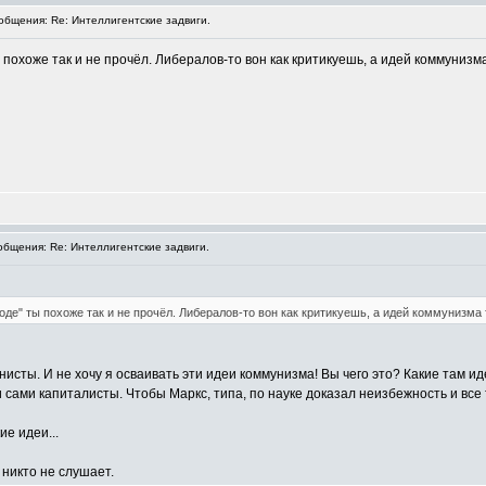
бщения: Re: Интеллигентские задвиги.
 похоже так и не прочёл. Либералов-то вон как критикуешь, а идей коммунизма 
бщения: Re: Интеллигентские задвиги.
оде" ты похоже так и не прочёл. Либералов-то вон как критикуешь, а идей коммунизма т
сты. И не хочу я осваивать эти идеи коммунизма! Вы чего это? Какие там и
ми капиталисты. Чтобы Маркс, типа, по науке доказал неизбежность и все та
ие идеи...
 никто не слушает.