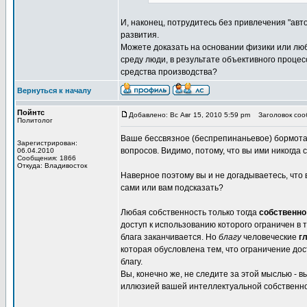
И, наконец, потрудитесь без привлечения "ав
развития.
Можете доказать на основании физики или лю
среду люди, в результате объективного процес
средства производства?
Вернуться к началу
Пойнтс
Добавлено: Вс Авг 15, 2010 5:59 pm
Заголовок сооб
Политолог
Ваше бессвязное (беспрепинаньевое) бормотан
Зарегистрирован:
вопросов. Видимо, потому, что вы ими никогда
06.04.2010
Сообщения: 1866
Откуда: Владивосток
Наверное поэтому вы и не догадываетесь, что
сами или вам подсказать?
Любая собственность только тогда
собственно
доступ к использованию которого ограничен в 
блага заканчивается. Но
благу
человеческие
г
которая обусловлена тем, что ограничение дос
благу.
Вы, конечно же, не следите за этой мыслью - 
иллюзией вашей интеллектуальной собственно