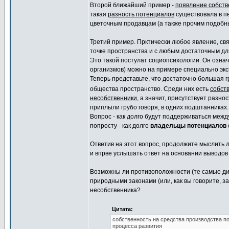
Второй ближайший пример -
появление собств
такая
разность потенциалов
существовала в 
цветочным продавцам (а также прочим подобн
Третий пример. Прктически любое явление, с
точке пространства и с любым достаточным дл
Это такой постулат социопсихологии. Он означ
организмов) можно на примере специально эк
Теперь представьте, что достаточно большая 
общества пространство. Среди них есть
собств
несобственники
, а значит, присутствует разно
приплыли грубо говоря, в одних подштанниках.
Вопрос - как долго будут поддерживаться меж
попросту - как долго
владельцы потенциалов
Ответив на этот вопрос, продолжите мыслить л
и впрве услышать ответ на основании выводов
Возможны ли противоположности (те самые ди
природными законами (или, как вы говорите, 
несобственника?
Цитата:
собственность на средства производства по
процесса развития