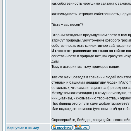
как собственность нерушимо связана с законам
как коммунисты, отрицая собственность, наруш
"Есть у вас песен"?
Вторым заходом в предыдузщем посте я вам пр
атрибут природы, уничтожение которого грози
собственность есть коллективное заблуждение
И глюк этот рассеивается точно по той же схе
собственности в природе нет, как сразу же ис
дым.
Тому в истории мы тьму примеров видим.
Так что же? Возводя в сознании людей поняти
стенами и башнями
инициативу
людей! Мало т
остальных, что сама инициатива (природное св
Между тем как очевидно ( а кому неочевидно, 
инициативы, к сковыванию творчества, к ограни
Про финиш этого пути сами дофантазируете?
Или подождете немного (уже немного!) до той
Опровергайте, Лебедев, защищайте свою собс
Вернуться к началу