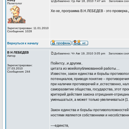
Rudy
Добавлено: Ср Авг 18, 2010 7:47 am
Заголовок сооб
Политолог
Хе-хе, программа В.Н.ЛЕБЕДЕВ - это проверка 
Зарегистрирован: 11.01.2010
Сообщения: 1028
Вернуться к началу
В Н ЛЕБЕДЕВ
Добавлено: Чт Авг 19, 2010 3:05 pm
Заголовок сооб
Автор
Пойнтсу...и другим..
Зарегистрирован:
цитата из моейопубликованной работы....
27.03.2010
Сообщения: 244
Известен, закон единства и борьбы противопо
потенциалов, приводя понятие – противоречия
при наличии противоречий и ,естественно, нал
саморазвитие общества, государства, этот про
критерий действия закона отрицания-отрицани
уменьшаться, а может только увеличиваться [1.
Закон единства и борьбы противоположностей 
ностями являются собственники и несобственн
––единств,