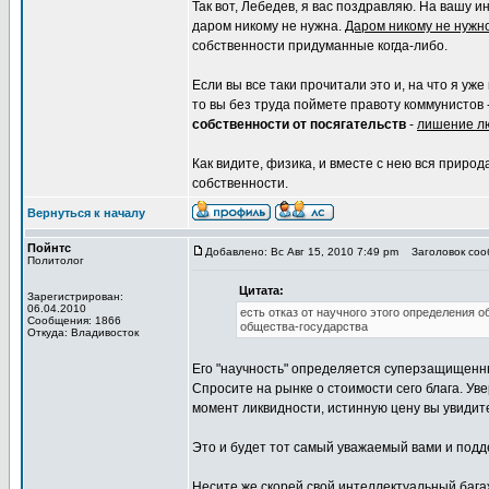
Так вот, Лебедев, я вас поздравляю. На вашу и
даром никому не нужна.
Даром никому не нужн
собственности придуманные когда-либо.
Если вы все таки прочитали это и, на что я уже
то вы без труда поймете правоту коммунистов
собственности от посягательств
-
лишение лю
Как видите, физика, и вместе с нею вся природ
собственности.
Вернуться к началу
Пойнтс
Добавлено: Вс Авг 15, 2010 7:49 pm
Заголовок сооб
Политолог
Цитата:
Зарегистрирован:
06.04.2010
есть отказ от научного этого определения 
Сообщения: 1866
общества-государства
Откуда: Владивосток
Его "научность" определяется суперзащищенн
Спросите на рынке о стоимости сего блага. Уве
момент ликвидности, истинную цену вы увидит
Это и будет тот самый уважаемый вами и под
Несите же скорей свой интеллектуальный бага