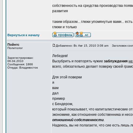
собственность на средства производства появи
развития
таким образом... глюки упомянутые вами... ес
глюки и только
Вернуться к началу
Пойнтс
Добавлено: Вс Авг 15, 2010 3:08 am
Заголовок сооб
Политолог
Лебедев!
Зарегистрирован:
Вызубрить и повторять чужие
заблуждения
не
06.04.2010
Сообщения: 1866
всего, обязательно делает поверку своей грамо
Откуда: Владивосток
Для этой поверки
я
вам
дал
пример
с Бендером,
который показывает, что капиталистические о
экономике, как отношение собственника и нес
отношений собственности
.
Надеюсь, вы не полагаете, что сие есть лишь