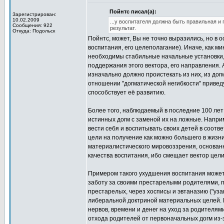
Пойнтс писал(а):
Зарегистрирован:
10.02.2009
...у воспитателя должна быть правильная и
Сообщения: 922
результат.
Откуда: Подольск
Пойнтс, может, Вы не точно выразились, но в 
воспитания, его целеполагание). Иначе, как ми
необходимы стабильные начальные установки, 
поддержания этого вектора, его направления.
изначально должно проистекать из них, из догм
отношении "догматической негибкости" приведу
способствует её развитию.
Более того, наблюдаемый в последние 100 лет 
истинных догм с заменой их на ложные. Наприм
вести себя и воспитывать своих детей в соотве
цели на получение как можно большего в жизн
материалистического мировоззрения, основанно
качества воспитания, ибо смещает вектор цел
Примером такого ухудшения воспитания может 
заботу за своими престарелыми родителями, 
престарелых, через хосписы и эвтаназию ("уз
либеральной доктриной материальных целей. 
нервов, времени и денег на уход за родителями
отхода родителей от первоначальных догм из-