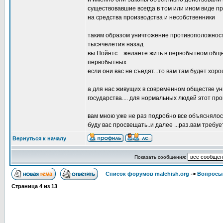
существовавшие всегда в том или ином виде п
на средства производства и несобственники
таким образом уничтожение противоположности
тысячелетия назад
вы Пойнтс....желаете жить в первобытном обще
первобытных
если они вас не съедят...то вам там будет хор
а для нас живущих в современном обществе у
государства.... для нормальных людей этот п
вам мною уже не раз подробно все объясняло
буду вас просвещать..и далее ...раз.вам требу
Вернуться к началу
Показать сообщения:
Список форумов malchish.org
->
Вопросы
Страница
4
из
13