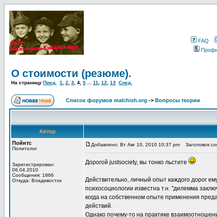
FAQ
Проф
О стоимости (резюме).
На страницу
Пред.
1
,
2
,
3
,
4
,
5
...
11
,
12
,
13
След.
Список форумов malchish.org
->
Вопросы теории
Автор
Пойнтс
Добавлено: Вт Авг 10, 2010 10:37 pm
Заголовок соо
Политолог
Дорогой justsociety, вы тонко льстите
Зарегистрирован:
06.04.2010
Сообщения: 1866
Действительно, личный опыт каждого дорог ем
Откуда: Владивосток
психосоциологии известна т.н. "дилемма заключ
когда на собственном опыте применения преда
действий.
Однако почему-то на практике взаимоотношени