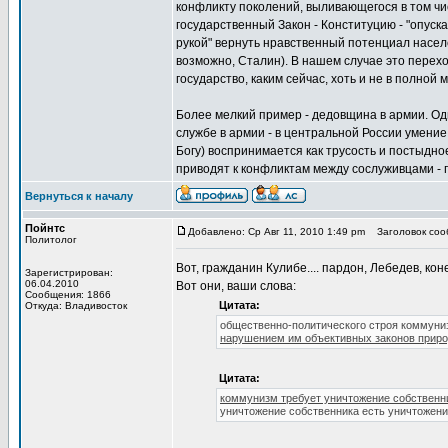
конфликту поколений, выливающегося в том чис
государственный Закон - Конституцию - "опуск
рукой" вернуть нравственный потенциал населе
возможно, Сталин). В нашем случае это пере
государство, каким сейчас, хоть и не в полной
Более мелкий пример - дедовщина в армии. Од
службе в армии - в центральной России умение 
Богу) воспринимается как трусость и постыдн
приводят к конфликтам между сослуживцами - по
Вернуться к началу
Пойнтс
Добавлено: Ср Авг 11, 2010 1:49 pm
Заголовок сооб
Политолог
Вот, гражданин Кулибе.... пардон, Лебедев, кон
Зарегистрирован:
06.04.2010
Вот они, ваши слова:
Сообщения: 1866
Цитата:
Откуда: Владивосток
общественно-политического строя коммуниз
нарушением им объективных законов прир
Цитата:
коммунизм требует уничтожение собственни
уничтожение собственника есть уничтожени