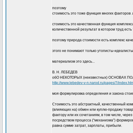
поэтому
стоимость это тоже функция многих факторов .
стоимость это качественная функция комплекса 
количественной результат в котором труд есть 
поэтому природа стоимости есть комплекс каче
этого не понимают только утописты-идеалист
материализм это здесь...
В. Н. ЛЕБЕДЕВ
обО НЕКОТОРЫХ (неизвестных) ОСНОВАХ П
http://www.lebedev-v-n.narod.ru/pages/7/index.ht
моя формулировка определения и закона стои
Стоимость это абстрактный, качественный ко
(влияющих на) обмен или куплю-продажу това
фактору или их сочетаниям, в том числе, чере
посредством процесса (“механизма”) формиро
равна сумме затрат, зарплаты, прибыли.