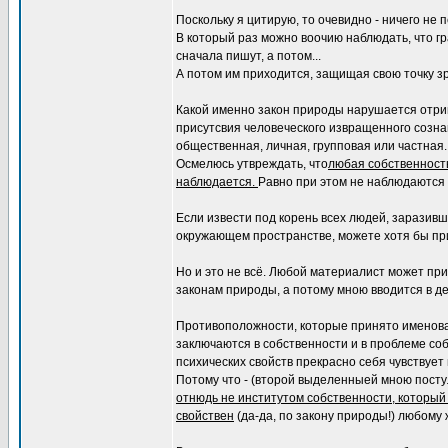
Поскольку я цитирую, то очевидно - ничего не 
В который раз можно воочию наблюдать, что г
сначала пишут, а потом...
А потом им приходится, защищая свою точку зр
Какой именно закон природы нарушается отриц
присутсвия человеческого извращенного созна
общественная, личная, групповая или частная.
Осмелюсь утвреждать, что
любая собственность
наблюдается.
Равно при этом не наблюдаются т
Если извести под корень всех людей, заразивши
окружающем пространстве, можете хотя бы пр
Но и это не всё. Любой материалист может при
законам природы, а потому мною вводится в де
Противоположности, которые принято именоват
заключаются в собственности и в проблеме со
психических свойств прекрасно себя чувствует
Потому что - (второй выделенныей мною пост
отнюдь не институтом собственности, который 
свойствен
(да-да, по закону природы!) любому 