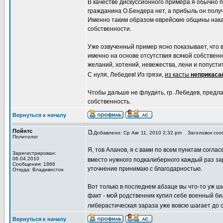
В качестве дискуссионного примера я обычно п
гражданина О.Бендера нет, а прибыль он получ
Именно таким образом еврейские общины нака
собственности.
Уже озвученный пример ясно показывает, что в
именно на основе отсутствия всякой собствен
желаний, хотений, невежества, лени и попусти
С нуля, Лебедев! Из грязи,
из касты
неприкас
Чтобы дальше не флудить, гр. Лебедев, предла
собственность.
Вернуться к началу
Пойнтс
Добавлено: Ср Авг 11, 2010 2:32 pm
Заголовок сооб
Политолог
Я, тов Аланов, я с вами по всем пунктам соглас
Зарегистрирован:
06.04.2010
вместо нужного подкалиберного каждый раз з
Сообщения: 1866
уточнение принимаю с благодарностью.
Откуда: Владивосток
Вот только в последнем абзаце вы что-то уж
факт - мой родственник купил себе военный би
либерастическая зараза уже вовсю шагает до 
Вернуться к началу