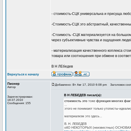
- стоимость-СЦК универсальна и присуща люб
-Стоимость-СЦК это абстрактный, качественн
-Стоимость -СЦК материализуется на большом 
через субъективные чувства и ощущения людей
- материализация качественного коплекса ст
товара или соотношения при обмене в соответ
В Н ЛЕбедев
Вернуться к началу
Пионер
Добавлено: Вт Авг 17, 2010 6:08 pm
Заголовок сооб
Автор
В Н ЛЕБЕДЕВ писал(а):
Зарегистрирован:
18.07.2010
стоимость это
тоже
функция многих фак
Сообщения: 155
...
этого не понимают только утописты-идеали
материализм это здесь...
В. Н. ЛЕБЕДЕВ
обО НЕКОТОРЫХ (неизвестных) ОСНОВА