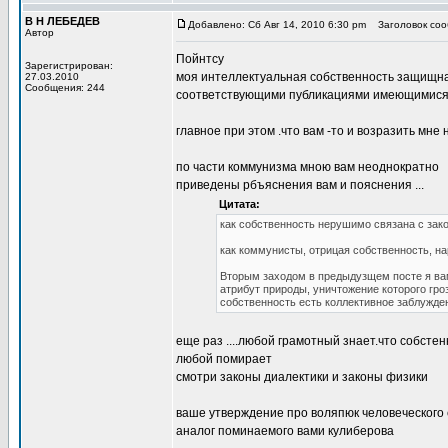
В Н ЛЕБЕДЕВ
Добавлено: Сб Авг 14, 2010 6:30 pm
Заголовок сооб
Автор
Пойнтсу
Зарегистрирован:
моя интеллектуальная собственность защищна.
27.03.2010
Сообщения: 244
соответствующими публикациями имеющимися в
главное при этом .что вам -то и возразить мне
по части коммунизма мною вам неоднократно
приведены рбъяснения вам и пояснения ...
Цитата:
как собственность нерушимо связана с зако
как коммунисты, отрицая собственность, на
Вторым заходом в предыдузщем посте я вам
атрибут природы, уничтожение которого гро
собственность есть коллективное заблужден
еще раз ....любой грамотный знает.что собсте
любой помирает
смотри законы диалектики и законы физики
ваше утверждение про воляпюк человеческого со
аналог поминаемого вами кулиберова