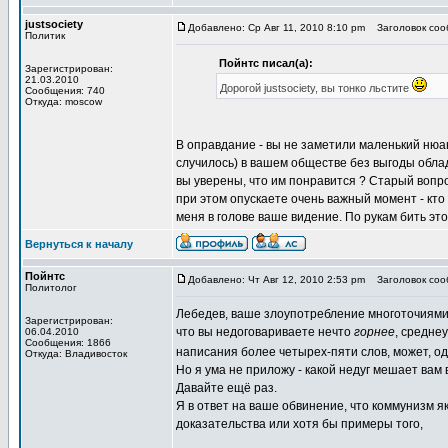
justsociety
Добавлено: Ср Авг 11, 2010 8:10 pm
Заголовок сооб
Политик
Пойнтс писал(а):
Зарегистрирован:
21.03.2010
Дорогой justsociety, вы тонко льстите
Сообщения: 740
Откуда: moscow
В оправдание - вы не заметили маленький нюанс 
случилось) в вашем обществе без выгоды облада
вы уверены, что им понравится ? Старый вопрос
при этом опускаете очень важный момент - кто 
меня в голове ваше видение. По рукам бить это
Вернуться к началу
Пойнтс
Добавлено: Чт Авг 12, 2010 2:53 pm
Заголовок сооб
Политолог
Лебедев, ваше злоупотребление многоточиями
Зарегистрирован:
что вы недоговариваете нечто
горнее
, средне
06.04.2010
Сообщения: 1866
написания более четырех-пяти слов, может, о
Откуда: Владивосток
Но я ума не приложу - какой недуг мешает вам
Давайте ещё раз.
Я в ответ на ваше обвинение, что коммунизм 
доказательства или хотя бы примеры того,