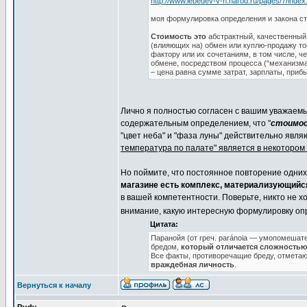
http://www.lebedev-v-n.narod.ru/pages/7/index
моя формулировка определения и закона с
Стоимость это
абстрактный, качественны
(влияющих на) обмен или куплю-продажу т
фактору или их сочетаниям, в том числе, 
обмене, посредством процесса (“механизм
– цена равна сумме затрат, зарплаты, приб
Лично я полностью согласен с вашим уважаемы
содержательным определением, что "
стоимост
"цвет неба" и "фаза луны" действительно явля
температура по палате" является в некотором
Но поймите, что постоянное повторение одних 
магазине есть комплекс, материализующийся
в вашей компетентности. Поверьте, никто не х
внимание, какую интересную формулировку о
Цитата:
Паранойя (от греч. paránoia — умопомеша
бредом,
который отличается сложностью
Все факты, противоречащие бреду, отмета
враждебная личность
.
Вернуться к началу