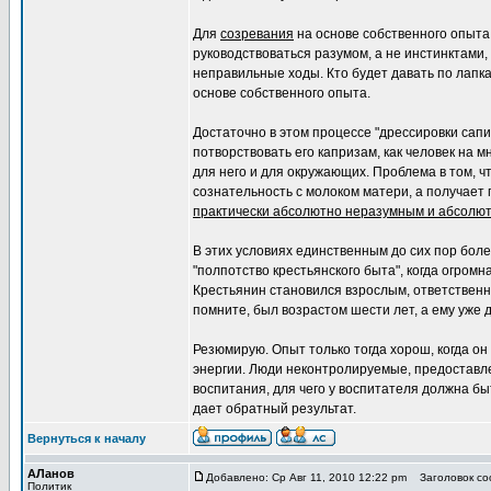
Для
созревания
на основе собственного опыта
руководствоваться разумом, а не инстинктами,
неправильные ходы. Кто будет давать по лапк
основе собственного опыта.
Достаточно в этом процессе "дрессировки сапи
потворствовать его капризам, как человек на 
для него и для окружающих. Проблема в том, 
сознательность с молоком матери, а получает 
практически абсолютно неразумным и абсолю
В этих условиях единственным до сих пор бол
"полпотство крестьянского быта", когда огром
Крестьянин становился взрослым, ответственным
помните, был возрастом шести лет, а ему уже
Резюмирую. Опыт только тогда хорош, когда о
энергии. Люди неконтролируемые, предоставле
воспитания, для чего у воспитателя должна бы
дает обратный результат.
Вернуться к началу
АЛанов
Добавлено: Ср Авг 11, 2010 12:22 pm
Заголовок соо
Политик