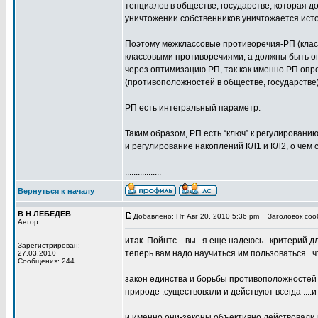
тенциалов в обществе, государстве, которая д
уничтожении собственников уничтожается источ
Поэтому межклассовые противоречия-РП (класс
классовыми противоречиями, а должны быть о
через оптимизацию РП, так как именно РП опр
(противоположно­стей в обществе, государстве)
РП есть интегральный параметр.
Таким образом, РП есть “ключ” к регулировани
и регулирование накоплений КЛ1 и КЛ2, о чем 
.................
Вернуться к началу
В Н ЛЕБЕДЕВ
Добавлено: Пт Авг 20, 2010 5:36 pm
Заголовок сооб
Автор
итак. Пойнтс....вы.. я еще надеюсь.. критерий 
Зарегистрирован:
теперь вам надо научиться им пользоваться...
27.03.2010
Сообщения: 244
закон единства и борьбы противоположностей 
природе .существовали и действуют всегда ...
и именно они-законы объективно действовали 