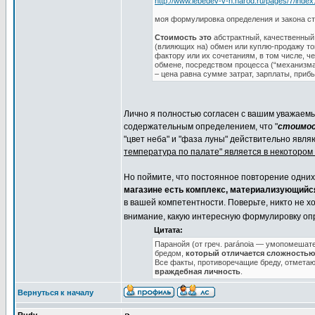
http://www.lebedev-v-n.narod.ru/pages/7/index
моя формулировка определения и закона с
Стоимость это
абстрактный, качественны
(влияющих на) обмен или куплю-продажу т
фактору или их сочетаниям, в том числе, 
обмене, посредством процесса (“механизм
– цена равна сумме затрат, зарплаты, приб
Лично я полностью согласен с вашим уважаемы
содержательным определением, что "
стоимост
"цвет неба" и "фаза луны" действительно явля
температура по палате" является в некотором
Но поймите, что постоянное повторение одних 
магазине есть комплекс, материализующийся
в вашей компетентности. Поверьте, никто не х
внимание, какую интересную формулировку о
Цитата:
Паранойя (от греч. paránoia — умопомеша
бредом,
который отличается сложностью
Все факты, противоречащие бреду, отмета
враждебная личность
.
Вернуться к началу