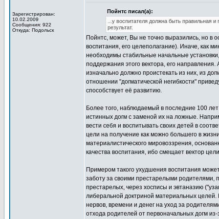
Пойнтс писал(а):
Зарегистрирован:
10.02.2009
...у воспитателя должна быть правильная и
Сообщения: 922
результат.
Откуда: Подольск
Пойнтс, может, Вы не точно выразились, но в 
воспитания, его целеполагание). Иначе, как ми
необходимы стабильные начальные установки, 
поддержания этого вектора, его направления.
изначально должно проистекать из них, из догм
отношении "догматической негибкости" приведу
способствует её развитию.
Более того, наблюдаемый в последние 100 лет 
истинных догм с заменой их на ложные. Наприм
вести себя и воспитывать своих детей в соотве
цели на получение как можно большего в жизн
материалистического мировоззрения, основанно
качества воспитания, ибо смещает вектор цел
Примером такого ухудшения воспитания может 
заботу за своими престарелыми родителями, 
престарелых, через хосписы и эвтаназию ("уз
либеральной доктриной материальных целей. 
нервов, времени и денег на уход за родителями
отхода родителей от первоначальных догм из-