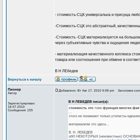
- стоимость-СЦК универсальна и присуща люб
-Стоимость-СЦК это абстрактный, качественн
-Стоимость -СЦК материализуется на большом 
через субъективные чувства и ощущения людей
- материализация качественного коплекса ст
товара или соотношения при обмене в соответ
В Н ЛЕбедев
Вернуться к началу
Пионер
Добавлено: Вт Авг 17, 2010 6:08 pm
Заголовок сооб
Автор
В Н ЛЕБЕДЕВ писал(а):
Зарегистрирован:
18.07.2010
стоимость это
тоже
функция многих фак
Сообщения: 155
...
этого не понимают только утописты-идеали
материализм это здесь...
В. Н. ЛЕБЕДЕВ
обО НЕКОТОРЫХ (неизвестных) ОСНОВА