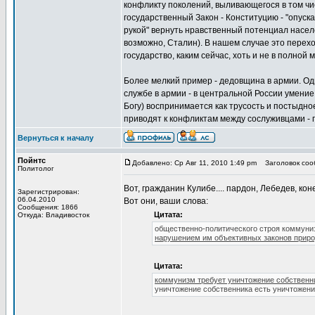
конфликту поколений, выливающегося в том чис
государственный Закон - Конституцию - "опуск
рукой" вернуть нравственный потенциал населе
возможно, Сталин). В нашем случае это пере
государство, каким сейчас, хоть и не в полной
Более мелкий пример - дедовщина в армии. Од
службе в армии - в центральной России умение 
Богу) воспринимается как трусость и постыдн
приводят к конфликтам между сослуживцами - по
Вернуться к началу
Пойнтс
Добавлено: Ср Авг 11, 2010 1:49 pm
Заголовок сооб
Политолог
Вот, гражданин Кулибе.... пардон, Лебедев, кон
Зарегистрирован:
06.04.2010
Вот они, ваши слова:
Сообщения: 1866
Цитата:
Откуда: Владивосток
общественно-политического строя коммуниз
нарушением им объективных законов прир
Цитата:
коммунизм требует уничтожение собственни
уничтожение собственника есть уничтожени