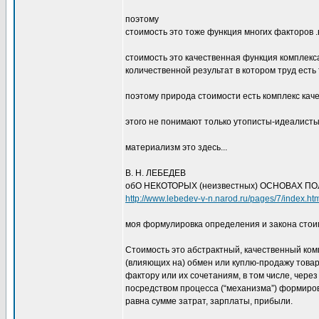
поэтому
стоимость это тоже функция многих факторов .
стоимость это качественная функция комплекса 
количественной результат в котором труд есть 
поэтому природа стоимости есть комплекс каче
этого не понимают только утописты-идеалист
материализм это здесь...
В. Н. ЛЕБЕДЕВ
обО НЕКОТОРЫХ (неизвестных) ОСНОВАХ П
http://www.lebedev-v-n.narod.ru/pages/7/index.ht
моя формулировка определения и закона стои
Стоимость это абстрактный, качественный ко
(влияющих на) обмен или куплю-продажу това
фактору или их сочетаниям, в том числе, чере
посредством процесса (“механизма”) формиро
равна сумме затрат, зарплаты, прибыли.