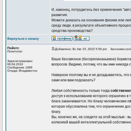
И, наконец, потрудитесь без привлечения "ав
развития.
Можете доказать на основании физики или лю
среду люди, в результате объективного процес
средства производства?
Вернуться к началу
Пойнтс
Добавлено: Вс Авг 15, 2010 5:59 pm
Заголовок сооб
Политолог
Ваше бессвязное (беспрепинаньевое) бормотан
Зарегистрирован:
вопросов. Видимо, потому, что вы ими никогда
06.04.2010
Сообщения: 1866
Откуда: Владивосток
Наверное поэтому вы и не догадываетесь, что
сами или вам подсказать?
Любая собственность только тогда
собственно
доступ к использованию которого ограничен в 
блага заканчивается. Но
благу
человеческие
г
которая обусловлена тем, что ограничение дос
благу.
Вы, конечно же, не следите за этой мыслью - 
иллюзией вашей интеллектуальной собственно