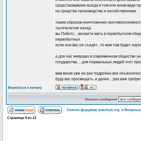
существовавшие всегда в том или ином виде п
на средства производства и несобственники
таким образом уничтожение противоположности
тысячелетия назад
вы Пойнтс....желаете жить в первобытном обще
первобытных
если они вас не съедят...то вам там будет хор
а для нас живущих в современном обществе у
государства.... для нормальных людей этот п
вам мною уже не раз подробно все объясняло
буду вас просвещать..и далее ...раз.вам требу
Вернуться к началу
Показать сообщения:
Список форумов malchish.org
->
Вопросы
Страница
4
из
13