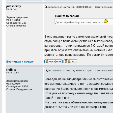
justsociety
Добавлено: Ср Авг 11, 2010 8:10 pm
Заголовок сооб
Политик
Пойнтс писал(а):
Зарегистрирован:
21.03.2010
Дорогой justsociety, вы тонко льстите
Сообщения: 740
Откуда: moscow
В оправдание - вы не заметили маленький нюанс 
случилось) в вашем обществе без выгоды облада
вы уверены, что им понравится ? Старый вопрос
при этом опускаете очень важный момент - кто 
меня в голове ваше видение. По рукам бить это
Вернуться к началу
Пойнтс
Добавлено: Чт Авг 12, 2010 2:53 pm
Заголовок сооб
Политолог
Лебедев, ваше злоупотребление многоточиями
Зарегистрирован:
что вы недоговариваете нечто
горнее
, средне
06.04.2010
Сообщения: 1866
написания более четырех-пяти слов, может, о
Откуда: Владивосток
Но я ума не приложу - какой недуг мешает вам
Давайте ещё раз.
Я в ответ на ваше обвинение, что коммунизм 
доказательства или хотя бы примеры того,