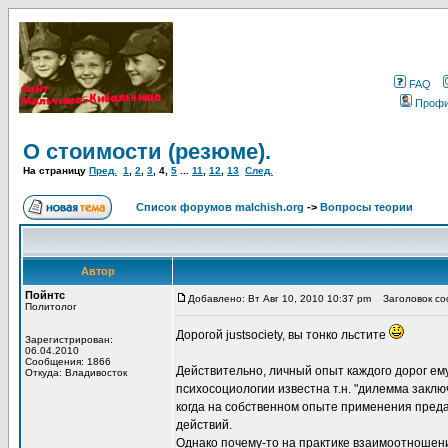
FAQ
Проф
О стоимости (резюме).
На страницу
Пред.
1
,
2
,
3
,
4
,
5
...
11
,
12
,
13
След.
Список форумов malchish.org
->
Вопросы теории
Автор
Пойнтс
Добавлено: Вт Авг 10, 2010 10:37 pm
Заголовок соо
Политолог
Дорогой justsociety, вы тонко льстите
Зарегистрирован:
06.04.2010
Сообщения: 1866
Действительно, личный опыт каждого дорог ем
Откуда: Владивосток
психосоциологии известна т.н. "дилемма заключ
когда на собственном опыте применения преда
действий.
Однако почему-то на практике взаимоотношени