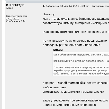
В Н ЛЕБЕДЕВ
Добавлено: Сб Авг 14, 2010 6:30 pm
Заголовок сооб
Автор
Пойнтсу
Зарегистрирован:
моя интеллектуальная собственность защищна.
27.03.2010
Сообщения: 244
соответствующими публикациями имеющимися в
главное при этом .что вам -то и возразить мне
по части коммунизма мною вам неоднократно
приведены рбъяснения вам и пояснения ...
Цитата:
как собственность нерушимо связана с зако
как коммунисты, отрицая собственность, на
Вторым заходом в предыдузщем посте я вам
атрибут природы, уничтожение которого гро
собственность есть коллективное заблужден
еще раз ....любой грамотный знает.что собсте
любой помирает
смотри законы диалектики и законы физики
ваше утверждение про воляпюк человеческого со
аналог поминаемого вами кулиберова