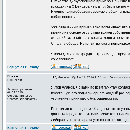
В качестве дискуссионного примера я обычно п
гражданина О.Бендера нет, а прибыль он получ
Именно таким образом еврейские общины нака
собственности.
Уже озвученный пример ясно показывает, что в
именно на основе отсутствия всякой собствен
желаний, хотений, невежества, лени и попусти
С нуля, Лебедев! Из грязи,
из касты
неприкас
Чтобы дальше не флудить, гр. Лебедев, предла
собственность.
Вернуться к началу
Пойнтс
Добавлено: Ср Авг 11, 2010 2:32 pm
Заголовок сооб
Политолог
Я, тов Аланов, я с вами по всем пунктам соглас
Зарегистрирован:
06.04.2010
вместо нужного подкалиберного каждый раз з
Сообщения: 1866
уточнение принимаю с благодарностью.
Откуда: Владивосток
Вот только в последнем абзаце вы что-то уж
факт - мой родственник купил себе военный би
либерастическая зараза уже вовсю шагает до 
Вернуться к началу