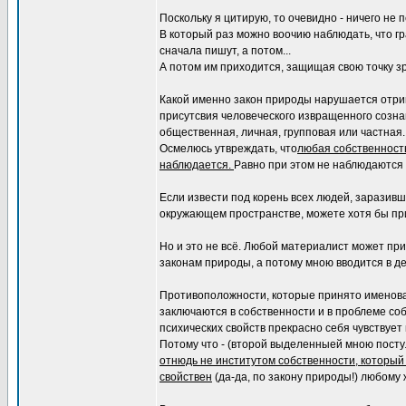
Поскольку я цитирую, то очевидно - ничего не 
В который раз можно воочию наблюдать, что г
сначала пишут, а потом...
А потом им приходится, защищая свою точку зр
Какой именно закон природы нарушается отриц
присутсвия человеческого извращенного созна
общественная, личная, групповая или частная.
Осмелюсь утвреждать, что
любая собственность
наблюдается.
Равно при этом не наблюдаются т
Если извести под корень всех людей, заразивши
окружающем пространстве, можете хотя бы пр
Но и это не всё. Любой материалист может при
законам природы, а потому мною вводится в де
Противоположности, которые принято именоват
заключаются в собственности и в проблеме со
психических свойств прекрасно себя чувствует
Потому что - (второй выделенныей мною пост
отнюдь не институтом собственности, который 
свойствен
(да-да, по закону природы!) любому 