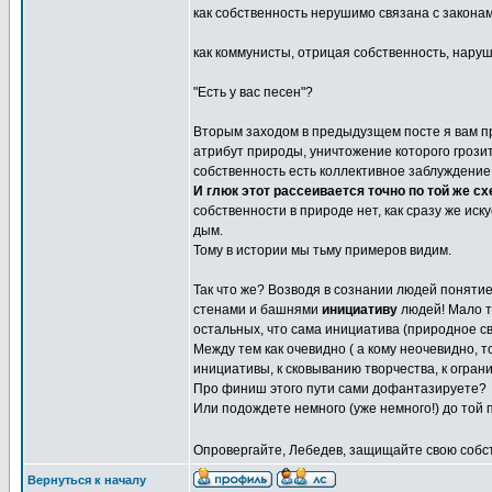
как собственность нерушимо связана с законам
как коммунисты, отрицая собственность, наруш
"Есть у вас песен"?
Вторым заходом в предыдузщем посте я вам пр
атрибут природы, уничтожение которого грози
собственность есть коллективное заблуждение
И глюк этот рассеивается точно по той же схе
собственности в природе нет, как сразу же ис
дым.
Тому в истории мы тьму примеров видим.
Так что же? Возводя в сознании людей поняти
стенами и башнями
инициативу
людей! Мало т
остальных, что сама инициатива (природное св
Между тем как очевидно ( а кому неочевидно, 
инициативы, к сковыванию творчества, к ограни
Про финиш этого пути сами дофантазируете?
Или подождете немного (уже немного!) до той
Опровергайте, Лебедев, защищайте свою собс
Вернуться к началу