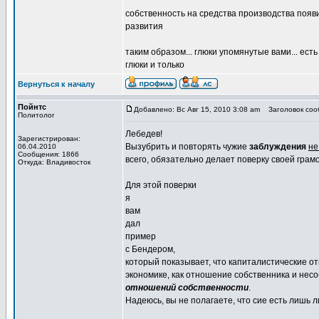
собственность на средства производства появи
развития
таким образом... глюки упомянутые вами... ес
глюки и только
Вернуться к началу
Пойнтс
Добавлено: Вс Авг 15, 2010 3:08 am
Заголовок сооб
Политолог
Лебедев!
Зарегистрирован:
Вызубрить и повторять чужие
заблуждения
не
06.04.2010
Сообщения: 1866
всего, обязательно делает поверку своей грамо
Откуда: Владивосток
Для этой поверки
я
вам
дал
пример
с Бендером,
который показывает, что капиталистические о
экономике, как отношение собственника и нес
отношений собственности
.
Надеюсь, вы не полагаете, что сие есть лишь