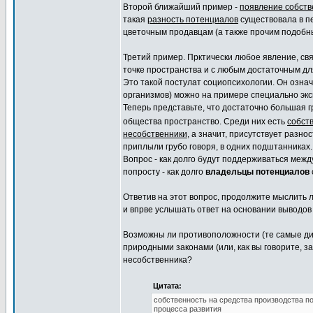
Второй ближайший пример -
появление собств
такая
разность потенциалов
существовала в 
цветочным продавцам (а также прочим подобн
Третий пример. Прктически любое явление, с
точке пространства и с любым достаточным дл
Это такой постулат социопсихологии. Он означ
организмов) можно на примере специально эк
Теперь представьте, что достаточно большая 
общества пространство. Среди них есть
собств
несобственники
, а значит, присутствует разно
приплыли грубо говоря, в одних подштанниках.
Вопрос - как долго будут поддерживаться меж
попросту - как долго
владельцы потенциалов
Ответив на этот вопрос, продолжите мыслить л
и впрве услышать ответ на основании выводов
Возможны ли противоположности (те самые ди
природными законами (или, как вы говорите, 
несобственника?
Цитата:
собственность на средства производства по
процесса развития