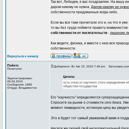
Так вот, Лебедев, я вас поздравляю. На вашу и
даром никому не нужна.
Даром никому не нужн
собственности придуманные когда-либо.
Если вы все таки прочитали это и, на что я уже
то вы без труда поймете правоту коммунистов
собственности от посягательств
-
лишение лю
Как видите, физика, и вместе с нею вся природ
собственности.
Вернуться к началу
Пойнтс
Добавлено: Вс Авг 15, 2010 7:49 pm
Заголовок сооб
Политолог
Цитата:
Зарегистрирован:
06.04.2010
есть отказ от научного этого определения 
Сообщения: 1866
общества-государства
Откуда: Владивосток
Его "научность" определяется суперзащищенн
Спросите на рынке о стоимости сего блага. Уве
момент ликвидности, истинную цену вы увидит
Это и будет тот самый уважаемый вами и под
Несите же скорей свой интеллектуальный бага