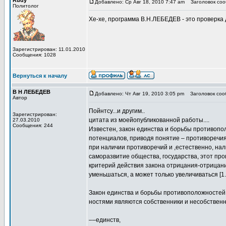
Rudy
Добавлено: Ср Авг 18, 2010 7:47 am
Заголовок сооб
Политолог
Хе-хе, программа В.Н.ЛЕБЕДЕВ - это проверка 
Зарегистрирован: 11.01.2010
Сообщения: 1028
Вернуться к началу
В Н ЛЕБЕДЕВ
Добавлено: Чт Авг 19, 2010 3:05 pm
Заголовок сооб
Автор
Пойнтсу...и другим..
Зарегистрирован:
цитата из моейопубликованной работы....
27.03.2010
Сообщения: 244
Известен, закон единства и борьбы противопо
потенциалов, приводя понятие – противоречия
при наличии противоречий и ,естественно, нал
саморазвитие общества, государства, этот про
критерий действия закона отрицания-отрицани
уменьшаться, а может только увеличиваться [1.
Закон единства и борьбы противоположностей 
ностями являются собственники и несобственн
––единств,