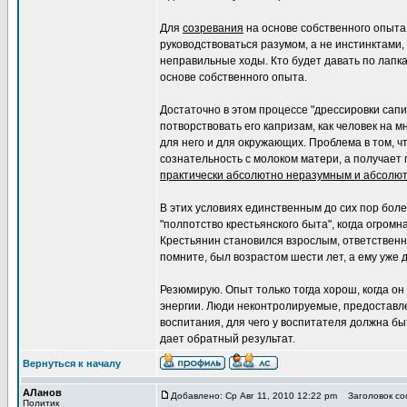
Для
созревания
на основе собственного опыта
руководствоваться разумом, а не инстинктами,
неправильные ходы. Кто будет давать по лапк
основе собственного опыта.
Достаточно в этом процессе "дрессировки сапи
потворствовать его капризам, как человек на 
для него и для окружающих. Проблема в том, 
сознательность с молоком матери, а получает 
практически абсолютно неразумным и абсолю
В этих условиях единственным до сих пор бол
"полпотство крестьянского быта", когда огром
Крестьянин становился взрослым, ответственным
помните, был возрастом шести лет, а ему уже
Резюмирую. Опыт только тогда хорош, когда о
энергии. Люди неконтролируемые, предоставле
воспитания, для чего у воспитателя должна бы
дает обратный результат.
Вернуться к началу
АЛанов
Добавлено: Ср Авг 11, 2010 12:22 pm
Заголовок соо
Политик