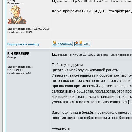
Rudy
Добавлено: Ср Авг 18, 2010 7:47 am
Заголовок сооб
Политолог
Хе-хе, программа В.Н.ЛЕБЕДЕВ - это проверка 
Зарегистрирован: 11.01.2010
Сообщения: 1028
Вернуться к началу
В Н ЛЕБЕДЕВ
Добавлено: Чт Авг 19, 2010 3:05 pm
Заголовок сооб
Автор
Пойнтсу...и другим..
Зарегистрирован:
цитата из моейопубликованной работы....
27.03.2010
Сообщения: 244
Известен, закон единства и борьбы противопо
потенциалов, приводя понятие – противоречия
при наличии противоречий и ,естественно, нал
саморазвитие общества, государства, этот про
критерий действия закона отрицания-отрицани
уменьшаться, а может только увеличиваться [1.
Закон единства и борьбы противоположностей 
ностями являются собственники и несобственн
––единств,