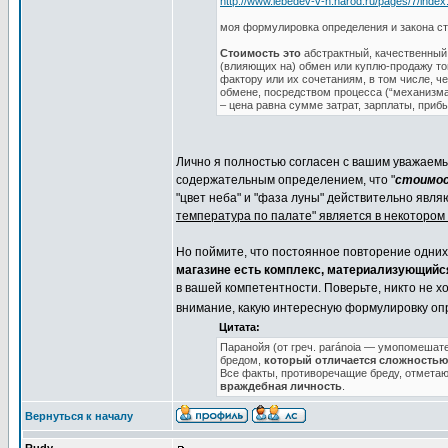
http://www.lebedev-v-n.narod.ru/pages/7/index
моя формулировка определения и закона с
Стоимость это
абстрактный, качественны
(влияющих на) обмен или куплю-продажу т
фактору или их сочетаниям, в том числе, 
обмене, посредством процесса (“механизм
– цена равна сумме затрат, зарплаты, приб
Лично я полностью согласен с вашим уважаемы
содержательным определением, что "
стоимост
"цвет неба" и "фаза луны" действительно явля
температура по палате" является в некотором
Но поймите, что постоянное повторение одних 
магазине есть комплекс, материализующийся
в вашей компетентности. Поверьте, никто не х
внимание, какую интересную формулировку о
Цитата:
Паранойя (от греч. paránoia — умопомеша
бредом,
который отличается сложностью
Все факты, противоречащие бреду, отмета
враждебная личность
.
Вернуться к началу