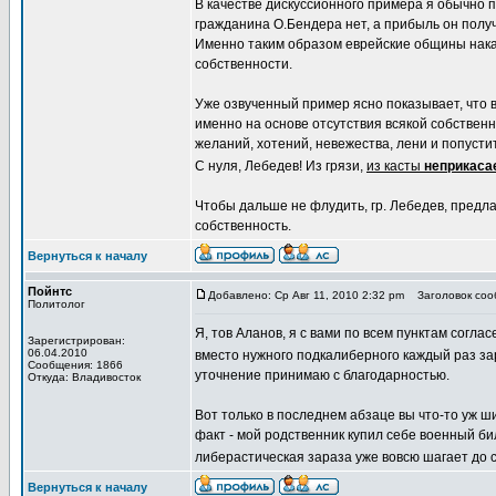
В качестве дискуссионного примера я обычно п
гражданина О.Бендера нет, а прибыль он получ
Именно таким образом еврейские общины нака
собственности.
Уже озвученный пример ясно показывает, что в
именно на основе отсутствия всякой собствен
желаний, хотений, невежества, лени и попусти
С нуля, Лебедев! Из грязи,
из касты
неприкас
Чтобы дальше не флудить, гр. Лебедев, предла
собственность.
Вернуться к началу
Пойнтс
Добавлено: Ср Авг 11, 2010 2:32 pm
Заголовок сооб
Политолог
Я, тов Аланов, я с вами по всем пунктам соглас
Зарегистрирован:
06.04.2010
вместо нужного подкалиберного каждый раз з
Сообщения: 1866
уточнение принимаю с благодарностью.
Откуда: Владивосток
Вот только в последнем абзаце вы что-то уж
факт - мой родственник купил себе военный би
либерастическая зараза уже вовсю шагает до 
Вернуться к началу