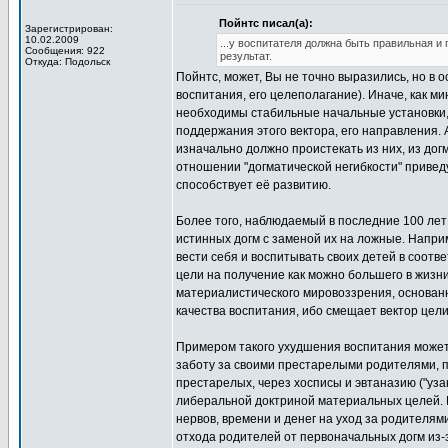
Пойнтс писал(а):
Зарегистрирован:
10.02.2009
...у воспитателя должна быть правильная и
Сообщения: 922
результат.
Откуда: Подольск
Пойнтс, может, Вы не точно выразились, но в 
воспитания, его целеполагание). Иначе, как ми
необходимы стабильные начальные установки, 
поддержания этого вектора, его направления.
изначально должно проистекать из них, из догм
отношении "догматической негибкости" приведу
способствует её развитию.
Более того, наблюдаемый в последние 100 лет 
истинных догм с заменой их на ложные. Наприм
вести себя и воспитывать своих детей в соотве
цели на получение как можно большего в жизн
материалистического мировоззрения, основанно
качества воспитания, ибо смещает вектор цел
Примером такого ухудшения воспитания может 
заботу за своими престарелыми родителями, 
престарелых, через хосписы и эвтаназию ("уз
либеральной доктриной материальных целей. 
нервов, времени и денег на уход за родителями
отхода родителей от первоначальных догм из-