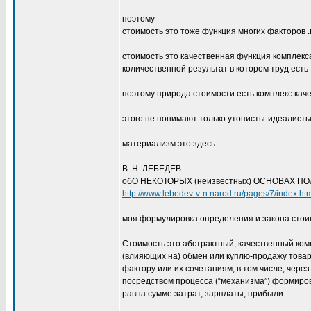
поэтому
стоимость это тоже функция многих факторов .
стоимость это качественная функция комплекса 
количественной результат в котором труд есть 
поэтому природа стоимости есть комплекс каче
этого не понимают только утописты-идеалист
материализм это здесь...
В. Н. ЛЕБЕДЕВ
обО НЕКОТОРЫХ (неизвестных) ОСНОВАХ П
http://www.lebedev-v-n.narod.ru/pages/7/index.ht
моя формулировка определения и закона стои
Стоимость это абстрактный, качественный ко
(влияющих на) обмен или куплю-продажу това
фактору или их сочетаниям, в том числе, чере
посредством процесса (“механизма”) формиро
равна сумме затрат, зарплаты, прибыли.