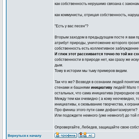
как собственность нерушимо связана с законам
как коммунисты, отрицая собственность, наруш
"Есть у вас песен"?
Вторым заходом в предыдузщем посте я вам пр
атрибут природы, уничтожение которого грози
собственность есть коллективное заблуждение
И глюк этот рассеивается точно по той же схе
собственности в природе нет, как сразу же ис
дым.
Тому в истории мы тьму примеров видим.
Так что же? Возводя в сознании людей поняти
стенами и башнями
инициативу
людей! Мало т
остальных, что сама инициатива (природное св
Между тем как очевидно ( а кому неочевидно, 
инициативы, к сковыванию творчества, к ограни
Про финиш этого пути сами дофантазируете?
Или подождете немного (уже немного!) до той
Опровергайте, Лебедев, защищайте свою собс
Вернуться к началу