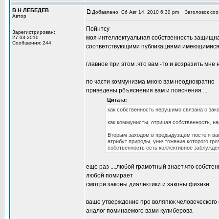
В Н ЛЕБЕДЕВ
Добавлено: Сб Авг 14, 2010 6:30 pm
Заголовок сооб
Автор
Пойнтсу
Зарегистрирован:
моя интеллектуальная собственность защищна.
27.03.2010
Сообщения: 244
соответствующими публикациями имеющимися в
главное при этом .что вам -то и возразить мне
по части коммунизма мною вам неоднократно
приведены рбъяснения вам и пояснения ...
Цитата:
как собственность нерушимо связана с зако
как коммунисты, отрицая собственность, на
Вторым заходом в предыдузщем посте я вам
атрибут природы, уничтожение которого гро
собственность есть коллективное заблужден
еще раз ....любой грамотный знает.что собсте
любой помирает
смотри законы диалектики и законы физики
ваше утверждение про воляпюк человеческого со
аналог поминаемого вами кулиберова