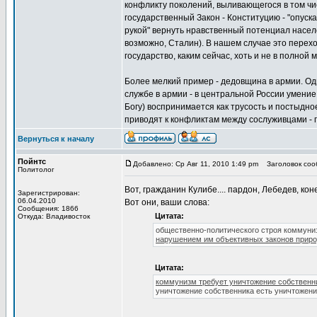
конфликту поколений, выливающегося в том чис
государственный Закон - Конституцию - "опуск
рукой" вернуть нравственный потенциал населе
возможно, Сталин). В нашем случае это пере
государство, каким сейчас, хоть и не в полной
Более мелкий пример - дедовщина в армии. Од
службе в армии - в центральной России умение 
Богу) воспринимается как трусость и постыдн
приводят к конфликтам между сослуживцами - по
Вернуться к началу
Пойнтс
Добавлено: Ср Авг 11, 2010 1:49 pm
Заголовок сооб
Политолог
Вот, гражданин Кулибе.... пардон, Лебедев, кон
Зарегистрирован:
06.04.2010
Вот они, ваши слова:
Сообщения: 1866
Цитата:
Откуда: Владивосток
общественно-политического строя коммуниз
нарушением им объективных законов прир
Цитата:
коммунизм требует уничтожение собственни
уничтожение собственника есть уничтожени