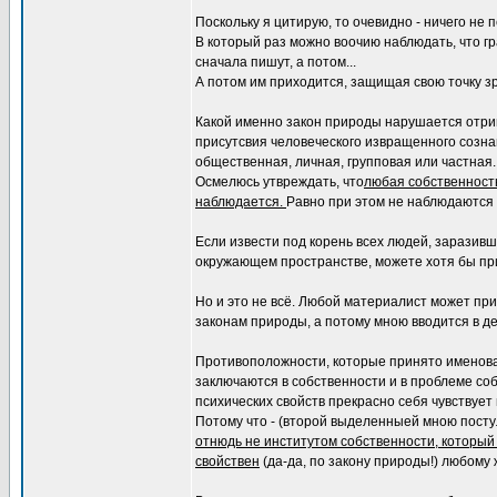
Поскольку я цитирую, то очевидно - ничего не 
В который раз можно воочию наблюдать, что г
сначала пишут, а потом...
А потом им приходится, защищая свою точку зр
Какой именно закон природы нарушается отриц
присутсвия человеческого извращенного созна
общественная, личная, групповая или частная.
Осмелюсь утвреждать, что
любая собственность
наблюдается.
Равно при этом не наблюдаются т
Если извести под корень всех людей, заразивши
окружающем пространстве, можете хотя бы пр
Но и это не всё. Любой материалист может при
законам природы, а потому мною вводится в де
Противоположности, которые принято именоват
заключаются в собственности и в проблеме со
психических свойств прекрасно себя чувствует
Потому что - (второй выделенныей мною пост
отнюдь не институтом собственности, который 
свойствен
(да-да, по закону природы!) любому 