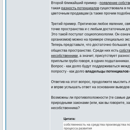
Второй ближайший пример -
появление собств
такая
разность потенциалов
существовала в 
цветочным продавцам (а также прочим подобн
Третий пример. Прктически любое явление, с
точке пространства и с любым достаточным дл
Это такой постулат социопсихологии. Он означ
организмов) можно на примере специально эк
Теперь представьте, что достаточно большая 
общества пространство. Среди них есть
собств
несобственники
, а значит, присутствует разно
приплыли грубо говоря, в одних подштанниках.
Вопрос - как долго будут поддерживаться меж
попросту - как долго
владельцы потенциалов
Ответив на этот вопрос, продолжите мыслить л
и впрве услышать ответ на основании выводов
Возможны ли противоположности (те самые ди
природными законами (или, как вы говорите, 
несобственника?
Цитата:
собственность на средства производства по
процесса развития