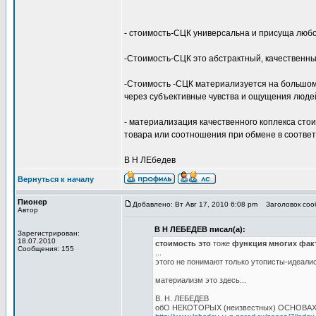
- стоимость-СЦК универсальна и присуща люб
-Стоимость-СЦК это абстрактный, качественн
-Стоимость -СЦК материализуется на большом 
через субъективные чувства и ощущения людей
- материализация качественного коплекса ст
товара или соотношения при обмене в соответ
В Н ЛЕбедев
Вернуться к началу
Пионер
Добавлено: Вт Авг 17, 2010 6:08 pm
Заголовок сооб
Автор
В Н ЛЕБЕДЕВ писал(а):
Зарегистрирован:
18.07.2010
стоимость это
тоже
функция многих фак
Сообщения: 155
...
этого не понимают только утописты-идеали
материализм это здесь...
В. Н. ЛЕБЕДЕВ
обО НЕКОТОРЫХ (неизвестных) ОСНОВА