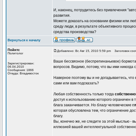
И, наконец, потрудитесь без привлечения "ав
развития.
Можете доказать на основании физики или лю
среду люди, в результате объективного процес
средства производства?
Вернуться к началу
Пойнтс
Добавлено: Вс Авг 15, 2010 5:59 pm
Заголовок сооб
Политолог
Ваше бессвязное (беспрепинаньевое) бормотан
Зарегистрирован:
вопросов. Видимо, потому, что вы ими никогда
06.04.2010
Сообщения: 1866
Откуда: Владивосток
Наверное поэтому вы и не догадываетесь, что
сами или вам подсказать?
Любая собственность только тогда
собственно
доступ к использованию которого ограничен в 
блага заканчивается. Но
благу
человеческие
г
которая обусловлена тем, что ограничение дос
благу.
Вы, конечно же, не следите за этой мыслью - 
иллюзией вашей интеллектуальной собственно