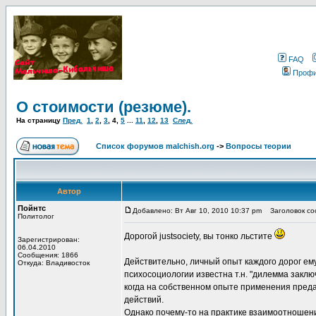
FAQ
Проф
О стоимости (резюме).
На страницу
Пред.
1
,
2
,
3
,
4
,
5
...
11
,
12
,
13
След.
Список форумов malchish.org
->
Вопросы теории
Автор
Пойнтс
Добавлено: Вт Авг 10, 2010 10:37 pm
Заголовок соо
Политолог
Дорогой justsociety, вы тонко льстите
Зарегистрирован:
06.04.2010
Сообщения: 1866
Действительно, личный опыт каждого дорог ем
Откуда: Владивосток
психосоциологии известна т.н. "дилемма заключ
когда на собственном опыте применения преда
действий.
Однако почему-то на практике взаимоотношени