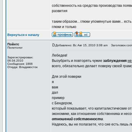
собственность на средства производства появи
развития
таким образом... глюки упомянутые вами... ес
глюки и только
Вернуться к началу
Пойнтс
Добавлено: Вс Авг 15, 2010 3:08 am
Заголовок сооб
Политолог
Лебедев!
Зарегистрирован:
Вызубрить и повторять чужие
заблуждения
не
06.04.2010
Сообщения: 1866
всего, обязательно делает поверку своей грамо
Откуда: Владивосток
Для этой поверки
я
вам
дал
пример
с Бендером,
который показывает, что капиталистические о
экономике, как отношение собственника и нес
отношений собственности
.
Надеюсь, вы не полагаете, что сие есть лишь