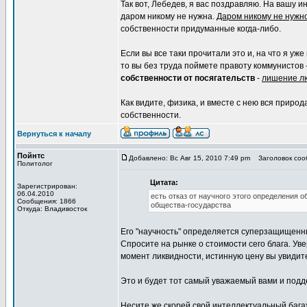
Так вот, Лебедев, я вас поздравляю. На вашу и
даром никому не нужна.
Даром никому не нужн
собственности придуманные когда-либо.
Если вы все таки прочитали это и, на что я уже
то вы без труда поймете правоту коммунистов
собственности от посягательств
-
лишение лю
Как видите, физика, и вместе с нею вся природ
собственности.
Вернуться к началу
Пойнтс
Добавлено: Вс Авг 15, 2010 7:49 pm
Заголовок сооб
Политолог
Цитата:
Зарегистрирован:
06.04.2010
есть отказ от научного этого определения 
Сообщения: 1866
общества-государства
Откуда: Владивосток
Его "научность" определяется суперзащищенн
Спросите на рынке о стоимости сего блага. Уве
момент ликвидности, истинную цену вы увидит
Это и будет тот самый уважаемый вами и под
Несите же скорей свой интеллектуальный бага