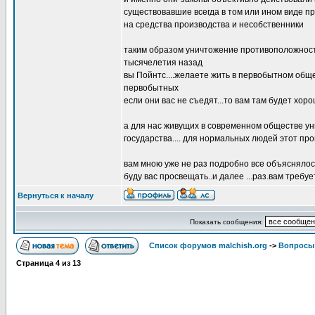
существовавшие всегда в том или ином виде п
на средства производства и несобственники
таким образом уничтожение противоположности
тысячелетия назад
вы Пойнтс....желаете жить в первобытном обще
первобытных
если они вас не съедят...то вам там будет хор
а для нас живущих в современном обществе у
государства.... для нормальных людей этот п
вам мною уже не раз подробно все объясняло
буду вас просвещать..и далее ...раз.вам требу
Вернуться к началу
Показать сообщения:
Список форумов malchish.org
->
Вопросы
Страница
4
из
13