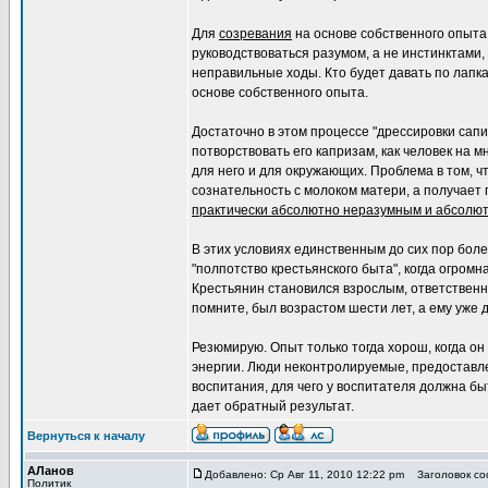
Для
созревания
на основе собственного опыта
руководствоваться разумом, а не инстинктами,
неправильные ходы. Кто будет давать по лапк
основе собственного опыта.
Достаточно в этом процессе "дрессировки сапи
потворствовать его капризам, как человек на 
для него и для окружающих. Проблема в том, 
сознательность с молоком матери, а получает 
практически абсолютно неразумным и абсолю
В этих условиях единственным до сих пор бол
"полпотство крестьянского быта", когда огром
Крестьянин становился взрослым, ответственным
помните, был возрастом шести лет, а ему уже
Резюмирую. Опыт только тогда хорош, когда о
энергии. Люди неконтролируемые, предоставле
воспитания, для чего у воспитателя должна бы
дает обратный результат.
Вернуться к началу
АЛанов
Добавлено: Ср Авг 11, 2010 12:22 pm
Заголовок соо
Политик