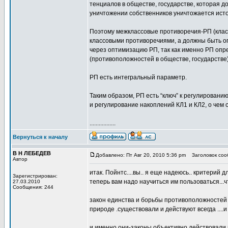
тенциалов в обществе, государстве, которая д
уничтожении собственников уничтожается источ
Поэтому межклассовые противоречия-РП (класс
классовыми противоречиями, а должны быть о
через оптимизацию РП, так как именно РП опр
(противоположно­стей в обществе, государстве)
РП есть интегральный параметр.
Таким образом, РП есть “ключ” к регулировани
и регулирование накоплений КЛ1 и КЛ2, о чем 
.................
Вернуться к началу
В Н ЛЕБЕДЕВ
Добавлено: Пт Авг 20, 2010 5:36 pm
Заголовок сооб
Автор
итак. Пойнтс....вы.. я еще надеюсь.. критерий 
Зарегистрирован:
теперь вам надо научиться им пользоваться...
27.03.2010
Сообщения: 244
закон единства и борьбы противоположностей 
природе .существовали и действуют всегда ...
и именно они-законы объективно действовали 