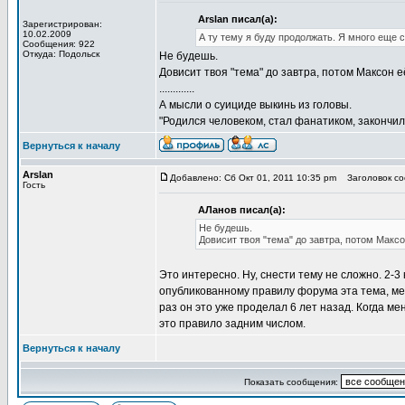
Arslan писал(а):
Зарегистрирован:
10.02.2009
А ту тему я буду продолжать. Я много еще 
Сообщения: 922
Откуда: Подольск
Не будешь.
Довисит твоя "тема" до завтра, потом Максон е
.............
А мысли о суициде выкинь из головы.
"Родился человеком, стал фанатиком, закончил
Вернуться к началу
Arslan
Добавлено: Сб Окт 01, 2011 10:35 pm
Заголовок соо
Гость
АЛанов писал(а):
Не будешь.
Довисит твоя "тема" до завтра, потом Максо
Это интересно. Ну, снести тему не сложно. 2-3
опубликованному правилу форума эта тема, ме
раз он это уже проделал 6 лет назад. Когда м
это правило задним числом.
Вернуться к началу
Показать сообщения: