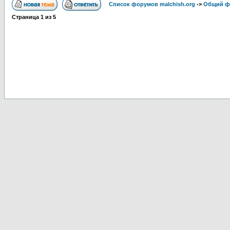
Список форумов malchish.org
->
Общий ф
Страница
1
из
5