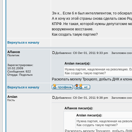
Эх-х... Если б я был интеллигентом, то обсира
А я хочу из этой страны снова сделать свою Род
КПРФ. Не такая, которой нужны депутатские м
вооруженное восстание.
Как создать такую партию?
Вернуться к началу
АЛанов
Добавлено: Сб Окт 01, 2011 9:33 pm
Заголовок сооб
Политик
Arslan писал(а):
Зарегистрирован:
10.02.2009
Нужна партия, нацеленная на революцию. Ес
Сообщения: 922
Как создать такую партию?
Откуда: Подольск
Раскопать могилу Троцкого, добыть ДНК и клони
Вернуться к началу
Arslan
Добавлено: Сб Окт 01, 2011 9:38 pm
Заголовок сооб
Гость
АЛанов писал(а):
Arslan писал(а):
Нужна партия, нацеленная на револ
Как создать такую партию?
Раскопать могилу Троцкого, добыть ДНК