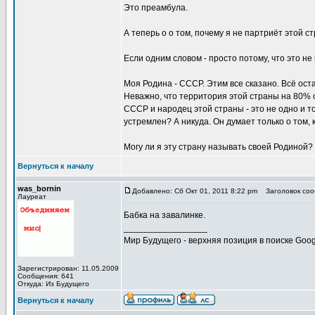
Это преамбула.
А теперь о о том, почему я не партриёт этой с
Если одним словом - просто потому, что это не
Моя Родина - СССР. Этим все сказано. Всё оста
Неважно, что территория этой страны на 80% с
СССР и народец этой страны - это не одно и т
устремлен? А никуда. Он думает только о том, 
Могу ли я эту страну называть своей Родиной? 
Вернуться к началу
was_bornin
Добавлено: Сб Окт 01, 2011 8:22 pm
Заголовок сооб
Лауреат
Бабка на завалинке.
_________________
Мир Будущего - верхняя позиция в поиске Goog
Зарегистрирован: 11.05.2009
Сообщения: 641
Откуда: Из Будущего
Вернуться к началу