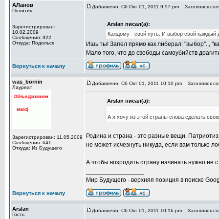
АЛанов
Добавлено: Сб Окт 01, 2011 9:57 pm
Заголовок сооб
Политик
Arslan писал(а):
Зарегистрирован:
10.02.2009
Каждому - свой путь. И выбор свой каждый 
Сообщения: 922
Откуда: Подольск
Ишь ты! Запел прямо как либерал: "выбор".., "каж
Мало того, что до свободы самоубийств доагит
Вернуться к началу
was_bornin
Добавлено: Сб Окт 01, 2011 10:10 pm
Заголовок соо
Лауреат
Arslan писал(а):
А я хочу из этой страны снова сделать свою
Родина и страна - это разные вещи. Патриотизм
Зарегистрирован: 11.05.2009
Сообщения: 641
не может исчезнуть никуда, если вам только л
Откуда: Из Будущего
А чтобы возродить страну начинать нужно не с
_________________
Мир Будущего - верхняя позиция в поиске Goog
Вернуться к началу
Arslan
Добавлено: Сб Окт 01, 2011 10:16 pm
Заголовок соо
Гость