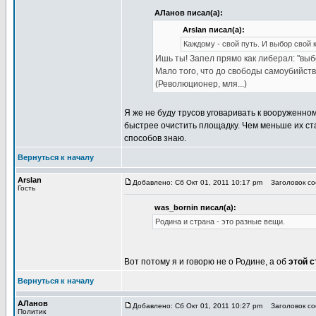
АЛанов писал(а):
Arslan писал(а):
Каждому - свой путь. И выбор свой 
Ишь ты! Запел прямо как либерал: "выбор"
Мало того, что до свободы самоубийств
(Революционер, мля...)
Я же не буду трусов уговаривать к вооруженном
быстрее очистить площадку. Чем меньше их стан
способов знаю.
Вернуться к началу
Arslan
Добавлено: Сб Окт 01, 2011 10:17 pm
Заголовок соо
Гость
was_bornin писал(а):
Родина и страна - это разные вещи.
Вот потому я и говорю не о Родине, а об
этой с
Вернуться к началу
АЛанов
Добавлено: Сб Окт 01, 2011 10:27 pm
Заголовок соо
Политик