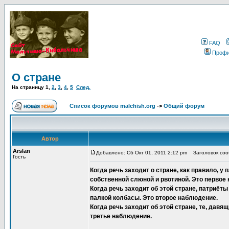
FAQ
Проф
О стране
На страницу
1
,
2
,
3
,
4
,
5
След.
Список форумов malchish.org
->
Общий форум
Автор
Arslan
Добавлено: Сб Окт 01, 2011 2:12 pm
Заголовок соо
Гость
Когда речь заходит о стране, как правило, 
собственной слюной и рвотиной. Это первое
Когда речь заходит об этой стране, патриёты
палкой колбасы. Это второе наблюдение.
Когда речь заходит об этой стране, те, дав
третье наблюдение.