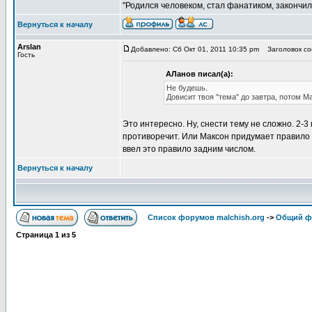
"Родился человеком, стал фанатиком, закончил
Вернуться к началу
Arslan
Добавлено: Сб Окт 01, 2011 10:35 pm
Заголовок соо
Гость
АЛанов писал(а):
Не будешь.
Довисит твоя "тема" до завтра, потом М
Это интересно. Ну, снести тему не сложно. 2-
противоречит. Или Максон придумает правило з
ввел это правило задним числом.
Вернуться к началу
Список форумов malchish.org
->
Общий ф
Страница
1
из
5