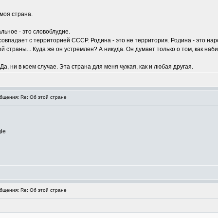
 моя страна.
льное - это словоблудие.
овпадает с территорией СССР. Родина - это не территория. Родина - это нар
 страны... Куда же он устремлен? А никуда. Он думает только о том, как наб
Да, ни в коем случае. Эта страна для меня чужая, как и любая другая.
щения: Re: Об этой стране
le
щения: Re: Об этой стране