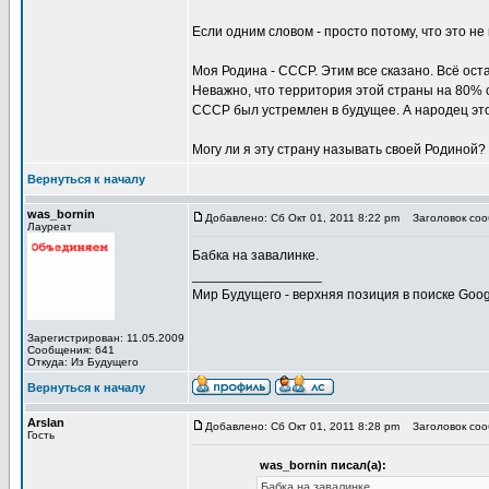
Если одним словом - просто потому, что это не
Моя Родина - СССР. Этим все сказано. Всё оста
Неважно, что территория этой страны на 80% с
СССР был устремлен в будущее. А народец этой
Могу ли я эту страну называть своей Родиной? 
Вернуться к началу
was_bornin
Добавлено: Сб Окт 01, 2011 8:22 pm
Заголовок сооб
Лауреат
Бабка на завалинке.
_________________
Мир Будущего - верхняя позиция в поиске Goog
Зарегистрирован: 11.05.2009
Сообщения: 641
Откуда: Из Будущего
Вернуться к началу
Arslan
Добавлено: Сб Окт 01, 2011 8:28 pm
Заголовок сооб
Гость
was_bornin писал(а):
Бабка на завалинке.