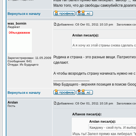
Ишь ты! Запел прямо как либерал: "выбор".., "каж
Мало того, что до свободы самоубийств доагит
Вернуться к началу
was_bornin
Добавлено: Сб Окт 01, 2011 10:10 pm
Заголовок соо
Лауреат
Arslan писал(а):
А я хочу из этой страны снова сделать 
Родина и страна - это разные вещи. Патриотиз
Зарегистрирован: 11.05.2009
Сообщения: 641
сделают.
Откуда: Из Будущего
А чтобы возродить страну начинать нужно не с
_________________
Мир Будущего - верхняя позиция в поиске Goog
Вернуться к началу
Arslan
Добавлено: Сб Окт 01, 2011 10:16 pm
Заголовок соо
Гость
АЛанов писал(а):
Arslan писал(а):
Каждому - свой путь. И выбо
Ишь ты! Запел прямо как либерал: "выб