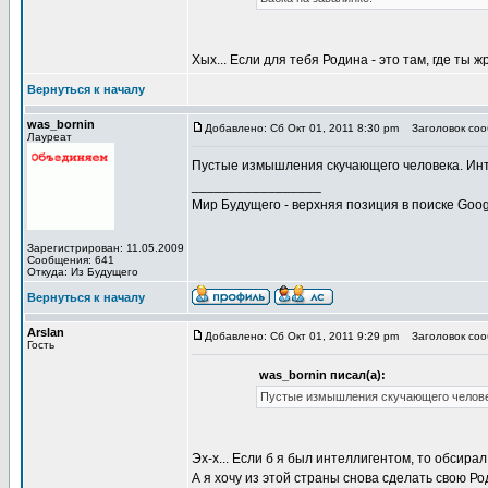
Хых... Если для тебя Родина - это там, где ты ж
Вернуться к началу
was_bornin
Добавлено: Сб Окт 01, 2011 8:30 pm
Заголовок сооб
Лауреат
Пустые измышления скучающего человека. Инт
_________________
Мир Будущего - верхняя позиция в поиске Goog
Зарегистрирован: 11.05.2009
Сообщения: 641
Откуда: Из Будущего
Вернуться к началу
Arslan
Добавлено: Сб Окт 01, 2011 9:29 pm
Заголовок сооб
Гость
was_bornin писал(а):
Пустые измышления скучающего человек
Эх-х... Если б я был интеллигентом, то обсира
А я хочу из этой страны снова сделать свою Ро