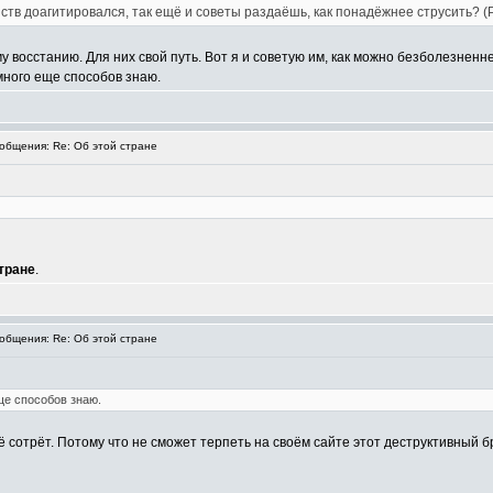
ств доагитировался, так ещё и советы раздаёшь, как понадёжнее струсить? (Р
у восстанию. Для них свой путь. Вот я и советую им, как можно безболезненн
 много еще способов знаю.
бщения: Re: Об этой стране
тране
.
бщения: Re: Об этой стране
ще способов знаю.
ё сотрёт. Потому что не сможет терпеть на своём сайте этот деструктивный б