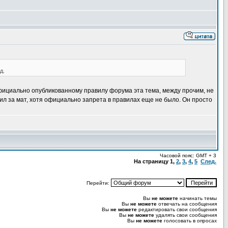
д.
у официально опубликованному правилу форума эта тема, между прочим, не
ил за мат, хотя официально запрета в правилах еще не было. Он просто
Часовой пояс: GMT + 3
На страницу
1
,
2
,
3
,
4
,
5
След.
Перейти:
Вы
не можете
начинать темы
Вы
не можете
отвечать на сообщения
Вы
не можете
редактировать свои сообщения
Вы
не можете
удалять свои сообщения
Вы
не можете
голосовать в опросах