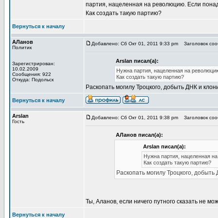
партия, нацеленная на революцию. Если понад
Как создать такую партию?
Вернуться к началу
АЛанов
Добавлено: Сб Окт 01, 2011 9:33 pm
Заголовок сооб
Политик
Arslan писал(а):
Зарегистрирован:
10.02.2009
Нужна партия, нацеленная на революцию
Сообщения: 922
Как создать такую партию?
Откуда: Подольск
Раскопать могилу Троцкого, добыть ДНК и клони
Вернуться к началу
Arslan
Добавлено: Сб Окт 01, 2011 9:38 pm
Заголовок сооб
Гость
АЛанов писал(а):
Arslan писал(а):
Нужна партия, нацеленная на
Как создать такую партию?
Раскопать могилу Троцкого, добыть 
Ты, Аланов, если ничего путного сказать не мо
Вернуться к началу