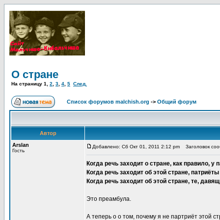
О стране
На страницу
1
,
2
,
3
,
4
,
5
След.
Список форумов malchish.org
->
Общий форум
Автор
Arslan
Добавлено: Сб Окт 01, 2011 2:12 pm
Заголовок соо
Гость
Когда речь заходит о стране, как правило, 
Когда речь заходит об этой стране, патриёт
Когда речь заходит об этой стране, те, дав
Это преамбула.
А теперь о о том, почему я не партриёт этой с