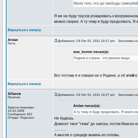
Мало того, что до свободы самоубий
Я же не буду трусов уговаривать к вооруженном
можно скорее. А ту тему я буду продолжать. Я
Вернуться к началу
Arslan
Добавлено: Сб Окт 01, 2011 10:17 pm
Заголовок соо
Гость
was_bornin писал(а):
Родина и страна - это разные вещи.
Вот потому я и говорю не о Родине, а об
этой с
Вернуться к началу
АЛанов
Добавлено: Сб Окт 01, 2011 10:27 pm
Заголовок соо
Политик
Arslan писал(а):
Зарегистрирован:
10.02.2009
А ту тему я буду продолжать. Я много е
Сообщения: 922
Откуда: Подольск
Не будешь.
Довисит твоя "тема" до завтра, потом Максон е
.............
А мысли о суициде выкинь из головы.