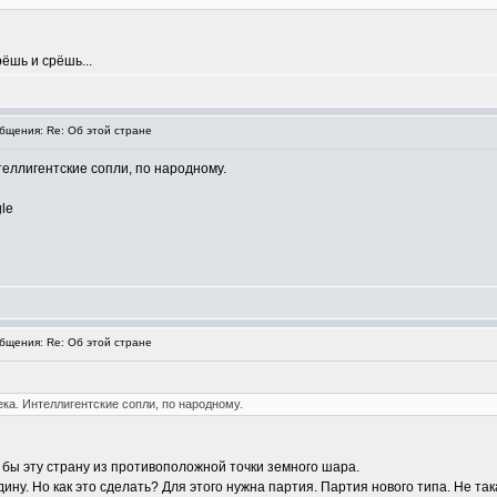
рёшь и срёшь...
щения: Re: Об этой стране
еллигентские сопли, по народному.
le
щения: Re: Об этой стране
а. Интеллигентские сопли, по народному.
л бы эту страну из противоположной точки земного шара.
дину. Но как это сделать? Для этого нужна партия. Партия нового типа. Не т