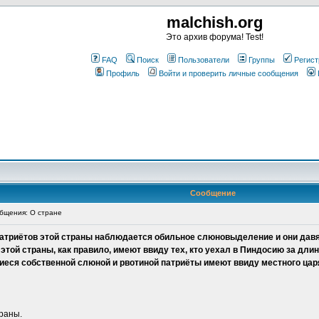
malchish.org
Это архив форума! Test!
FAQ
Поиск
Пользователи
Группы
Регист
Профиль
Войти и проверить личные сообщения
Сообщение
бщения: О стране
у патриётов этой страны наблюдается обильное слюновыделение и они дав
ы этой страны, как правило, имеют ввиду тех, кто уехал в Пиндосию за дл
ящиеся собственной слюной и рвотиной патриёты имеют ввиду местного цар
траны.