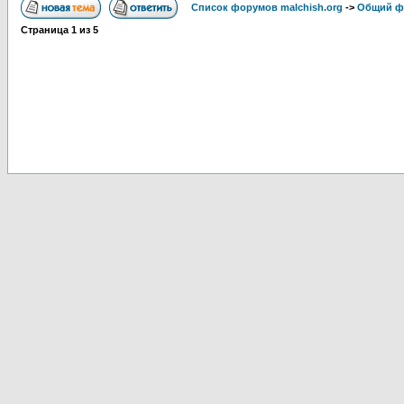
Список форумов malchish.org
->
Общий ф
Страница
1
из
5