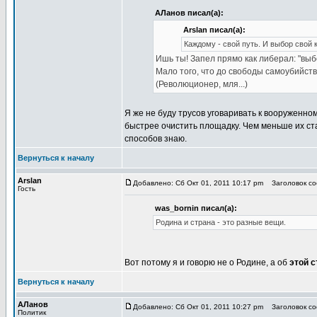
АЛанов писал(а):
Arslan писал(а):
Каждому - свой путь. И выбор свой 
Ишь ты! Запел прямо как либерал: "выбор"
Мало того, что до свободы самоубийств
(Революционер, мля...)
Я же не буду трусов уговаривать к вооруженном
быстрее очистить площадку. Чем меньше их стан
способов знаю.
Вернуться к началу
Arslan
Добавлено: Сб Окт 01, 2011 10:17 pm
Заголовок соо
Гость
was_bornin писал(а):
Родина и страна - это разные вещи.
Вот потому я и говорю не о Родине, а об
этой с
Вернуться к началу
АЛанов
Добавлено: Сб Окт 01, 2011 10:27 pm
Заголовок соо
Политик