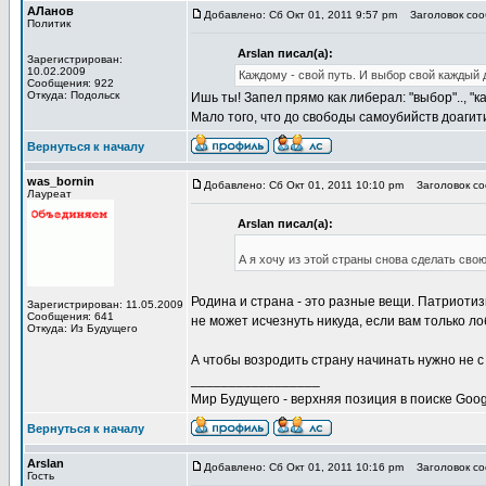
АЛанов
Добавлено: Сб Окт 01, 2011 9:57 pm
Заголовок сооб
Политик
Arslan писал(а):
Зарегистрирован:
10.02.2009
Каждому - свой путь. И выбор свой каждый 
Сообщения: 922
Откуда: Подольск
Ишь ты! Запел прямо как либерал: "выбор".., "каж
Мало того, что до свободы самоубийств доагит
Вернуться к началу
was_bornin
Добавлено: Сб Окт 01, 2011 10:10 pm
Заголовок соо
Лауреат
Arslan писал(а):
А я хочу из этой страны снова сделать свою
Родина и страна - это разные вещи. Патриотизм
Зарегистрирован: 11.05.2009
Сообщения: 641
не может исчезнуть никуда, если вам только л
Откуда: Из Будущего
А чтобы возродить страну начинать нужно не с
_________________
Мир Будущего - верхняя позиция в поиске Goog
Вернуться к началу
Arslan
Добавлено: Сб Окт 01, 2011 10:16 pm
Заголовок соо
Гость