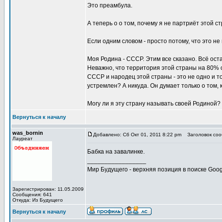
Это преамбула.
А теперь о о том, почему я не партриёт этой с
Если одним словом - просто потому, что это не
Моя Родина - СССР. Этим все сказано. Всё оста
Неважно, что территория этой страны на 80% с
СССР и народец этой страны - это не одно и т
устремлен? А никуда. Он думает только о том, 
Могу ли я эту страну называть своей Родиной? 
Вернуться к началу
was_bornin
Добавлено: Сб Окт 01, 2011 8:22 pm
Заголовок сооб
Лауреат
Бабка на завалинке.
_________________
Мир Будущего - верхняя позиция в поиске Goog
Зарегистрирован: 11.05.2009
Сообщения: 641
Откуда: Из Будущего
Вернуться к началу