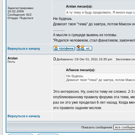
Arslan писал(а):
Зарегистрирован:
10.02.2009
А ту тему я буду продолжать. Я много еще 
Сообщения: 922
Откуда: Подольск
Не будешь.
Довисит твоя "тема" до завтра, потом Максон е
.............
А мысли о суициде выкинь из головы.
"Родился человеком, стал фанатиком, закончил
Вернуться к началу
Arslan
Добавлено: Сб Окт 01, 2011 10:35 pm
Заголовок соо
Гость
АЛанов писал(а):
Не будешь.
Довисит твоя "тема" до завтра, потом Максо
Это интересно. Ну, снести тему не сложно. 2-3
опубликованному правилу форума эта тема, ме
раз он это уже проделал 6 лет назад. Когда м
это правило задним числом.
Вернуться к началу
Показать сообщения: