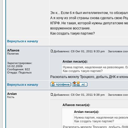
Эх-х... Если б я был интеллигентом, то обсира
А я хочу из этой страны снова сделать свою Род
КПРФ. Не такая, которой нужны депутатские м
вооруженное восстание.
Как создать такую партию?
Вернуться к началу
АЛанов
Добавлено: Сб Окт 01, 2011 9:33 pm
Заголовок сооб
Политик
Arslan писал(а):
Зарегистрирован:
10.02.2009
Нужна партия, нацеленная на революцию. Ес
Сообщения: 922
Как создать такую партию?
Откуда: Подольск
Раскопать могилу Троцкого, добыть ДНК и клони
Вернуться к началу
Arslan
Добавлено: Сб Окт 01, 2011 9:38 pm
Заголовок сооб
Гость
АЛанов писал(а):
Arslan писал(а):
Нужна партия, нацеленная на револ
Как создать такую партию?
Раскопать могилу Троцкого, добыть ДНК