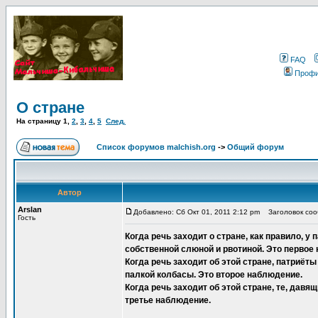
FAQ
Проф
О стране
На страницу
1
,
2
,
3
,
4
,
5
След.
Список форумов malchish.org
->
Общий форум
Автор
Arslan
Добавлено: Сб Окт 01, 2011 2:12 pm
Заголовок соо
Гость
Когда речь заходит о стране, как правило, 
собственной слюной и рвотиной. Это первое
Когда речь заходит об этой стране, патриёты
палкой колбасы. Это второе наблюдение.
Когда речь заходит об этой стране, те, дав
третье наблюдение.