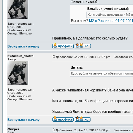
Фикрет писал(а):
Excalibur_sword писал(а):
Хотя сейчас подсчитал - М2 не
Вы о чем?
М2 в России на 01.07.2011
Зарегистрирован:
07.02.2010
Сообщения: 273
Откуда: Щелково
Правильно, а в долларах это сколько будет?
Вернуться к началу
Excalibur_sword
Добавлено: Ср Авг 10, 2011 10:07 pm
Заголовок со
Автор
Цитата:
Курс рубля не является объектом полит
Зарегистрирован:
А как же "бивалютная корзина"? Зачем она нуж
07.02.2010
Сообщения: 273
Откуда: Щелково
Как я понимаю, чтобы инфляция не выросла силь
Уважаемый Люк, откуда берется вообще такая 
Вернуться к началу
Фикрет
Добавлено: Ср Авг 10, 2011 10:08 pm
Заголовок со
Гость