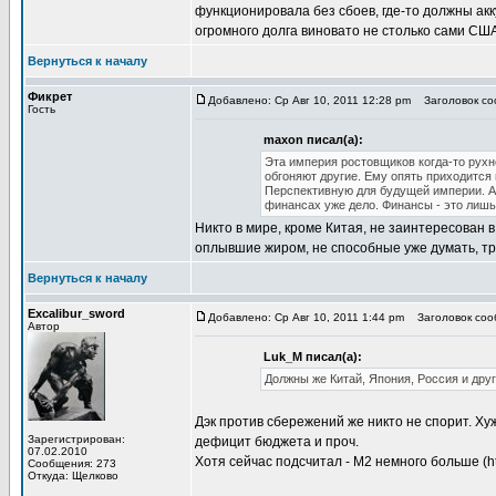
функционировала без сбоев, где-то должны ак
огромного долга виновато не столько сами США
Вернуться к началу
Фикрет
Добавлено: Ср Авг 10, 2011 12:28 pm
Заголовок со
Гость
maxon писал(а):
Эта империя ростовщиков когда-то рухне
обгоняют другие. Ему опять приходится 
Перспективную для будущей империи. А 
финансах уже дело. Финансы - это лишь
Никто в мире, кроме Китая, не заинтересован 
оплывшие жиром, не способные уже думать, тр
Вернуться к началу
Excalibur_sword
Добавлено: Ср Авг 10, 2011 1:44 pm
Заголовок соо
Автор
Luk_M писал(а):
Должны же Китай, Япония, Россия и друг
Дэк против сбережений же никто не спорит. Х
Зарегистрирован:
дефицит бюджета и проч.
07.02.2010
Хотя сейчас подсчитал - М2 немного больше (htt
Сообщения: 273
Откуда: Щелково