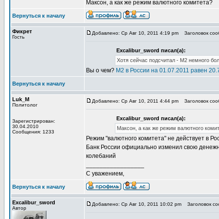
Максон, а как же режим валютного комитета?
Вернуться к началу
Фикрет
Добавлено: Ср Авг 10, 2011 4:19 pm
Заголовок соо
Гость
Excalibur_sword писал(а):
Хотя сейчас подсчитал - М2 немного боль
Вы о чем?
М2 в России на 01.07.2011 равен 20.7
Вернуться к началу
Luk_M
Добавлено: Ср Авг 10, 2011 4:44 pm
Заголовок соо
Политолог
Excalibur_sword писал(а):
Зарегистрирован:
30.04.2010
Максон, а как же режим валютного коми
Сообщения: 1233
Режим "валютного комитета" не действует в Рос
Банк России официально изменил свою денежну
колебаний
_________________
С уважением,
Вернуться к началу
Excalibur_sword
Добавлено: Ср Авг 10, 2011 10:02 pm
Заголовок со
Автор