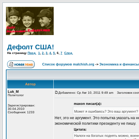
Дефолт США!
На страницу
Пред.
1
,
2
,
3
,
4
,
5
,
6
,
7
След.
Список форумов malchish.org
->
Экономика и финансы
Автор
Luk_M
Добавлено: Ср Авг 10, 2011 9:49 am
Заголовок соо
Политолог
maxon писал(а):
Зарегистрирован:
30.04.2010
Может я ошибаюсь? Это ваш аргумент?
Сообщения: 1233
Нет, это не аргумент. Это попытка указать н
экономической политики президенту не пишу.
Цитата:
Налоги на богатых поднять можно, военн