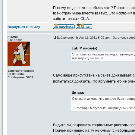
Почему же дефолт не объявляют? Просто наряд
всех стран мира вместе взятых. Это исключит 
заботит власти США.
Вернуться к началу
maxon
Добавлено: Чт Авг 11, 2011 8:05 am
Заголовок сооб
Site Admin
Luk_M писал(а):
Это попытка указать на недостаточную
президенту не пишу.
Зарегистрирован:
06.08.2004
Само ваше присутствие на сайте доказывает о
Сообщения: 5657
попытаться доказать, что аргументы-то не оч
Цитата:
Однако я думаю, что вопрос будет реша
1. Расходы могут быть сокращены и за 
Видите ли, сокращать социальные расходы воо
Причём примерно на ту же сумму (с небольшим 