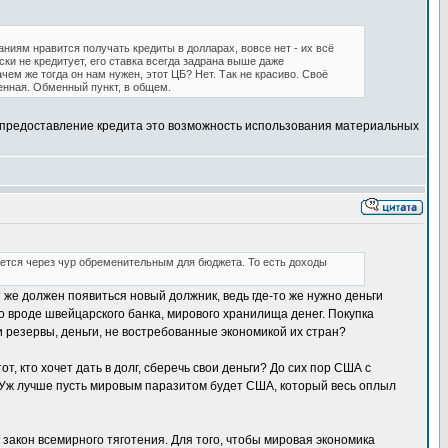
ниям нравится получать кредиты в долларах, вовсе нет - их всё
ски не кредитует, его ставка всегда задрана выше даже
чем же тогда он нам нужен, этот ЦБ? Нет. Так не красиво. Своё
енная. Обменный пункт, в общем.
, предоставление кредита это возможность использования материальных
ляется через чур обременительным для бюджета. То есть доходы
 же должен появиться новый должник, ведь где-то же нужно деньги
то вроде швейцарского банка, мирового хранилища денег. Покупка
ои резервы, деньги, не востребованные экономикой их стран?
т, кто хочет дать в долг, сберечь свои деньги? До сих пор США с
ы. Уж лучше пусть мировым паразитом будет США, который весь оплыл
 закон всемирного тяготения. Для того, чтобы мировая экономика