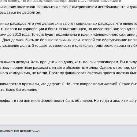
енно потому, что он гораздо более выгоден элите США, нежели новые налоги.
риканских политиков. Насколько я знаю, в американском истеблишменте и даж
 решаться не дефолтом.
енных расходов, что уже делается и за счет социальных расходов, что являе
ить налоги на корпорации и богатых американцев, но после того, как вернутс
кими до 2013 года. То есть будет подключена и идея инфляционного сжигания 
ся. Долг должен быть не больше величины, при которой его обслуживание не 
уживания долга. Это даёт возможность в кризисные годы резко нарастить б
о чьи-то доходы. Хоть проценты по долгу, хоть пенсии пенсинерам. Вы в силу
этому процентные расходы считаете абсолютным злом. Однако с тех пор, как 
ого коммунизма, не могли. Поэтому финансовая система просто должна быть.
едним постом признали, что дефолт США - это вопрос политический. Стало бы
ть, было бы желание.
дефолт в той или иной форме может быть объявлен. Но тогда и анализ и арг
бщения: Re: Дефолт США!