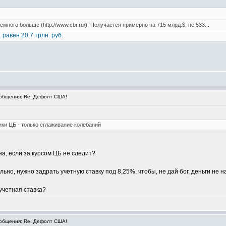
много больше (http://www.cbr.ru/). Получается примерно на 715 млрд.$, не 533...
 равен 20.7 трлн. руб.
общения: Re: Дефолт США!
ики ЦБ - только сглаживание колебаний
на, если за курсом ЦБ не следит?
но, нужно задрать учетную ставку под 8,25%, чтобы, не дай бог, деньги не на
учетная ставка?
общения: Re: Дефолт США!