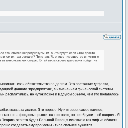
 все становится непредсказуемым. А что будет, если США просто
или как их там сегодня? Приставы?), опишут имущество и пустят с
 из американских солдат. Китай из-за своего триллиона пойдет на
 выполнять свои обязательства по долгам. Это состояние дефолта,
квидацией данного "предприятия", а изменением финансовой системы.
ами расплатились, но чуток позже и в другом объёме, чем это полагалось
обах возврата долгов. Это первое. Ну и второе, самое важное,
 как-то на фондовые рынки, на торговлю, но не обрушит всё напрочь. Я
в. Теорию, что это будет Большой Пипец я исключаю как миф из области
орошо создавать ему проблемы - типа сильнее аукнется.