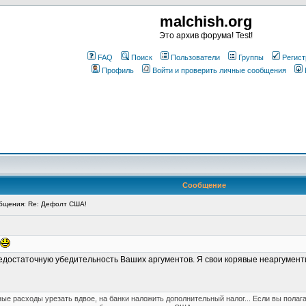
malchish.org
Это архив форума! Test!
FAQ
Поиск
Пользователи
Группы
Регист
Профиль
Войти и проверить личные сообщения
Сообщение
бщения: Re: Дефолт США!
а недостаточную убедительность Ваших аргументов. Я свои корявые неаргуме
ые расходы урезать вдвое, на банки наложить дополнительный налог... Если вы полагае