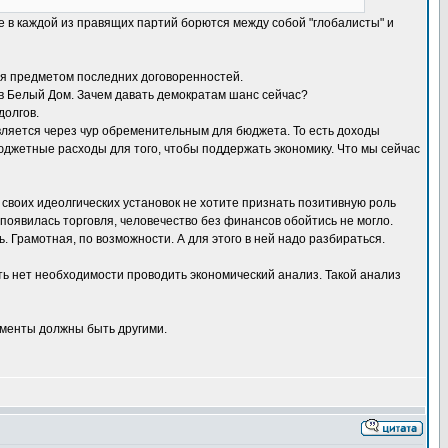
е в каждой из правящих партий борются между собой "глобалисты" и
тся предметом последних договоренностей.
я в Белый Дом. Зачем давать демократам шанс сейчас?
долгов.
является через чур обременительным для бюджета. То есть доходы
юджетные расходы для того, чтобы поддержать экономику. Что мы сейчас
 своих идеолгических установок не хотите признать позитивную роль
появилась торговля, человечество без финансов обойтись не могло.
 Грамотная, по возможности. А для этого в ней надо разбираться.
ть нет необходимости проводить экономический анализ. Такой анализ
ументы должны быть другими.