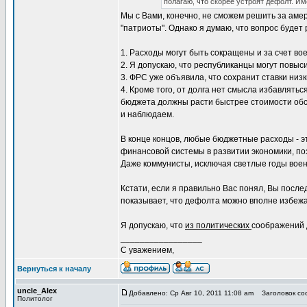
полагаю, что скорее устроят дефолт. Им
Мы с Вами, конечно, не сможем решить за аме
"патриоты". Однако я думаю, что вопрос будет
1. Расходы могут быть сокращены и за счет во
2. Я допускаю, что республиканцы могут повыс
3. ФРС уже объявила, что сохранит ставки низ
4. Кроме того, от долга нет смысла избавлять
бюджета должны расти быстрее стоимости обсл
и наблюдаем.
В конце концов, любые бюджетные расходы - эт
финансовой системы в развитии экономики, по
Даже коммунисты, исключая светлые годы военн
Кстати, если я правильно Вас понял, Вы посл
показывает, что дефолта можно вполне избежа
Я допускаю, что
из политических
соображений 
_________________
С уважением,
Вернуться к началу
uncle_Alex
Добавлено: Ср Авг 10, 2011 11:08 am
Заголовок соо
Политолог