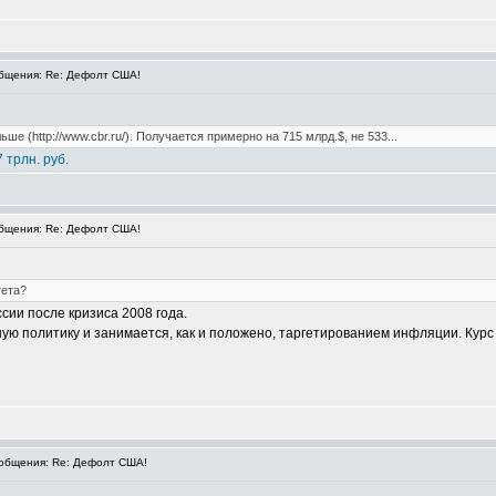
бщения: Re: Дефолт США!
ше (http://www.cbr.ru/). Получается примерно на 715 млрд.$, не 533...
 трлн. руб.
бщения: Re: Дефолт США!
тета?
сии после кризиса 2008 года.
ю политику и занимается, как и положено, таргетированием инфляции. Курс 
общения: Re: Дефолт США!