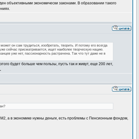
ден объективными экономически законами. В образовании такого
ениях.
может он сам трудиться, изобретать, творить. И потому его всегда
н уже сейчас присматривается, ищет наиболее творческую нацию.
нцев уже нет, пассионарность растрачена. Так что тут даже не в
того будет больше чем пользы, пусть так и живут, еще 200 лет,
.
ран?
 М2, а в экономике нужны деньги, есть проблемы с Пенсионным фондом,