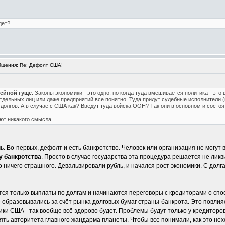
дет?
щения: Re: Дефолт США!
фейной гуще.
Законы экономики - это одно, но когда туда вмешивается политика - это
тдельных лиц или даже предприятий все понятно. Туда придут судебные исполнители (
долгов. А в случае с США как? Введут туда войска ООН? Так они в основном и состоят
ют никакого смысла.
. Во-первых, дефолт и есть банкротство. Человек или организация не могут
у банкротства
. Просто в случае государства эта процедура решается не ли
о ничего страшного. Девальвировали рубль, и начался рост экономики. С долг
тся только выплаты по долгам и начинаются переговоры с кредиторами о спос
образовывались за счёт рынка долговых бумаг страны-банкрота. Это повлияет
ики США - так вообще всё здорово будет. Проблемы будут только у кредиторо
ять авторитета главного жандарма планеты. Чтобы все понимали, как это нех