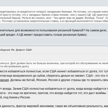
редитовалась (и кредитуется теперь!) западными банками. Не потому, что нашим компа
А просто потому, что у западных банков ставки пониже, чем у нашего ЦБ. ЦБ практиче
ительный барьер. Нельзя же сказать, мол - "мы денег вам не дадим. Вообще. Точка". За
. Поэтому установлена запретительная ставка, а из функций выполняется только обм
ключительно для возможности пользования резанной бумагой? На самом деле
ей кредит. А ЦБ может предоставить только резанную бумагу.
общения: Re: Дефолт США!
авляться. Долг должен быть не больше величины, при которой его обслуживание не яв
ти обслуживания долга.
ости избавляться полностью, если США начнет избавляться от долга, тот тут
этом еще вооруженного до зубов, сберегать деньги не сможет. США - это что-
ежения
. Должны же Китай, Япония, Россия и другие страны где-то хранить св
т всегда. Зачем США полностью избавляться от долга, когда всегда найдется то
та - это еще не критично, притом, что всегда найдется тот, кто даст взайм
, под боком у России.
 данность, фактор мировой экономики, такая же объективная реальность, как