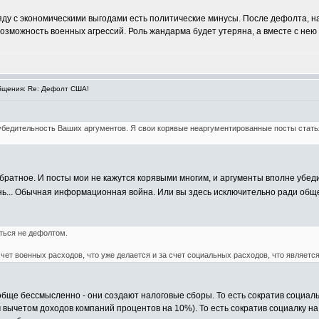
у с экономическими выгодами есть политические минусы. После дефолта, на
возможность военных агрессий. Роль жандарма будет утеряна, а вместе с нею
щения: Re: Дефолт США!
 убедительность Ваших аргументов. Я свои корявые неаргументированные посты стать
братное. И посты мои не кажутся корявыми многим, и аргументы вполне убеди
ень... Обычная информационная война. Или вы здесь исключительно ради об
ться не дефолтом.
счет военных расходов, что уже делается и за счет социальных расходов, что являет
бще бессмысленно - они создают налоговые сборы. То есть сократив социаль
вычетом доходов компаний процентов на 10%). То есть сократив социалку на