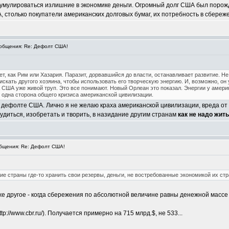
кумулироваться излишние в экономике деньги. Огромный долг США был порож
, столько покупатели американских долговых бумаг, их потребность в сбереж
общения: Re: Дефолт США!
т, как Рим или Хазария. Паразит, дорвавшийся до власти, останавливает развитие. Не 
искать другого хозяина, чтобы использовать его творческую энергию. И, возможно, о
США уже живой труп. Это все понимают. Новый Орлеан это показал. Энергии у америка
 одна сторона общего кризиса американской цивилизации.
в дефолте США. Лично я не желаю краха американской цивилизации, вреда от э
удиться, изобретать и творить, в назидание другим странам
как не надо жить
бщения: Re: Дефолт США!
ие страны где-то хранить свои резервы, деньги, не востребованные экономикой их ст
уже другое - когда сбережения по абсолютной величине равны денежной массе
p://www.cbr.ru/). Получается примерно на 715 млрд.$, не 533...