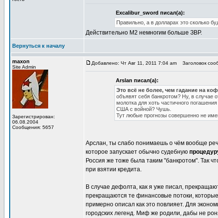
Excalibur_sword писал(а):
Правильно, а в долларах это сколько бу
Действительно М2 немногим больше ЗВР.
Вернуться к началу
maxon
Добавлено: Чт Авг 11, 2011 7:04 am
Заголовок сооб
Site Admin
Arslan писал(а):
Это всё не более, чем гадание на ко
объявят себя банкротом? Ну, в случае о
молотка для хоть частичного погашения 
США с войной? Чушь.
Тут любые прогнозы совершенно не име
Зарегистрирован:
06.08.2004
Сообщения: 5657
Арслан, ты слабо понимаешь о чём вообще речь
которое запускает обычно судебную
процедур
Россия же тоже была таким "банкротом". Так чт
при взятии кредита.
В случае дефолта, как я уже писал, прекращаю
прекращаются те финансовые потоки, которые 
примерно описал как это повлияет. Для эконом
городских легенд. Миф же родили, дабы не рон