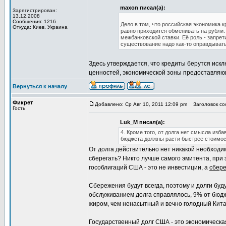
maxon писал(а):
Зарегистрирован:
13.12.2008
Сообщения: 1216
Дело в том, что российская экономика к
Откуда: Киев, Украина
равно приходится обменивать на рубли. 
межбанковской ставки. Её роль - запрет
существование надо как-то оправдывать
Здесь утверждается, что кредиты берутся ис
ценностей, экономической зоны предоставляющ
Вернуться к началу
Фикрет
Добавлено: Ср Авг 10, 2011 12:09 pm
Заголовок со
Гость
Luk_M писал(а):
4. Кроме того, от долга нет смысла изб
бюджета должны расти быстрее стоимос
От долга действительно нет никакой необходим
сберегать? Никто лучше самого эмитента, при 
гособлигаций США - это не инвестиции, а
сбер
Сбережения будут всегда, поэтому и долги буду
обслуживанием долга справлялось, 9% от бюдже
жиром, чем ненасытный и вечно голодный Китай
Государственный долг США - это экономическая