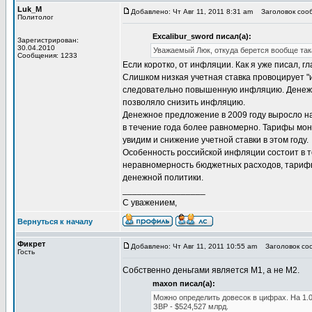
Luk_M
Добавлено: Чт Авг 11, 2011 8:31 am
Заголовок сооб
Политолог
Excalibur_sword писал(а):
Зарегистрирован:
30.04.2010
Уважаемый Люк, откуда берется вообще так
Сообщения: 1233
Если коротко, от инфляции. Как я уже писал,
Слишком низкая учетная ставка провоцирует 
следовательно повышенную инфляцию. Денежно
позволяло снизить инфляцию.
Денежное предложение в 2009 году выросло на
в течение года более равномерно. Тарифы мон
увидим и снижение учетной ставки в этом году.
Особенность российской инфляции состоит в т
неравномерность бюджетных расходов, тарифы 
денежной политики.
_________________
С уважением,
Вернуться к началу
Фикрет
Добавлено: Чт Авг 11, 2011 10:55 am
Заголовок соо
Гость
Собственно деньгами является М1, а не М2.
maxon писал(а):
Можно определить довесок в цифрах. На 1.0
ЗВР - $524,527 млрд.