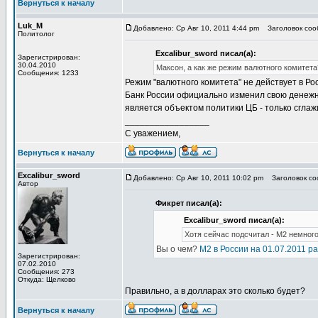
Вернуться к началу
Luk_M
Добавлено: Ср Авг 10, 2011 4:44 pm
Заголовок соо
Политолог
Excalibur_sword писал(а):
Зарегистрирован:
30.04.2010
Максон, а как же режим валютного комитета
Сообщения: 1233
Режим "валютного комитета" не действует в Рос
Банк России официально изменил свою денежну
является объектом политики ЦБ - только сгла
_________________
С уважением,
Вернуться к началу
Excalibur_sword
Добавлено: Ср Авг 10, 2011 10:02 pm
Заголовок со
Автор
Фикрет писал(а):
Excalibur_sword писал(а):
Хотя сейчас подсчитал - М2 немного 
Вы о чем?
М2 в России на 01.07.2011 ра
Зарегистрирован:
07.02.2010
Сообщения: 273
Откуда: Щелково
Правильно, а в долларах это сколько будет?
Вернуться к началу