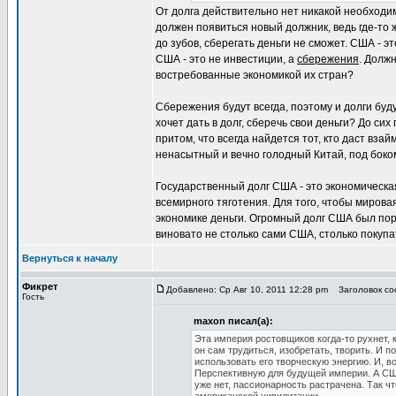
От долга действительно нет никакой необходим
должен появиться новый должник, ведь где-то 
до зубов, сберегать деньги не сможет. США - э
США - это не инвестиции, а
сбережения
. Должн
востребованные экономикой их стран?
Сбережения будут всегда, поэтому и долги буду
хочет дать в долг, сберечь свои деньги? До си
притом, что всегда найдется тот, кто даст вз
ненасытный и вечно голодный Китай, под боком
Государственный долг США - это экономическая
всемирного тяготения. Для того, чтобы миров
экономике деньги. Огромный долг США был пор
виновато не столько сами США, столько покупа
Вернуться к началу
Фикрет
Добавлено: Ср Авг 10, 2011 12:28 pm
Заголовок со
Гость
maxon писал(а):
Эта империя ростовщиков когда-то рухнет, 
он сам трудиться, изобретать, творить. И п
использовать его творческую энергию. И, 
Перспективную для будущей империи. А США
уже нет, пассионарность растрачена. Так ч