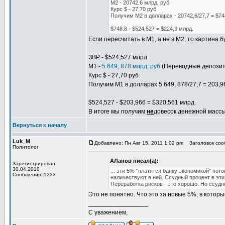
М2 - 20742,6 млрд. руб
Курс $ - 27,70 руб
Получим М2 в долларах - 20742,6/27,7 = $74
$748.8 - $524,527 = $224,3 млрд.
Если пересчитать в М1, а не в М2, то картина б
ЗВР - $524,527 млрд.
М1 -
5 649, 878 млрд. руб
(Переводные депози
Курс $ - 27,70 руб.
Получим М1 в долларах 5 649, 878/27,7 = 203,9
$524,527 - $203,966 = $320,561 млрд.
В итоге мы получим
не
довесок денежной массы
Вернуться к началу
Luk_M
Добавлено: Пн Авг 15, 2011 1:02 pm
Заголовок соо
Политолог
АЛанов писал(а):
Зарегистрирован:
30.04.2010
... эти 5% "платятся банку экономикой" по
Сообщения: 1233
наличествуют в ней. Ссудный процент в эти
Переработка рисков - это хорошо. Но ссудны
Это не понятно. Что это за новые 5%, в котор
_________________
С уважением,