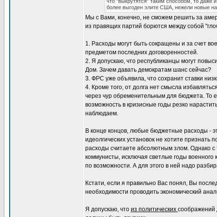
что "выкрутятся" таким способом, то даже и
более выгоден элите США, нежели новые на
Мы с Вами, конечно, не сможем решить за амер
из правящих партий борются между собой "гло
1. Расходы могут быть сокращены и за счет во
предметом последних договоренностей.
2. Я допускаю, что республиканцы могут повыси
Дом. Зачем давать демократам шанс сейчас?
3. ФРС уже объявила, что сохранит ставки низ
4. Кроме того, от долга нет смысла избавлять
через чур обременительным для бюджета. То 
возможность в кризисные годы резко нарастит
наблюдаем.
В конце концов, любые бюджетные расходы - эт
идеолгических установок не хотите признать 
расходы считаете абсолютным злом. Однако с т
коммунисты, исключая светлые годы военного 
по возможности. А для этого в ней надо разбир
Кстати, если я правильно Вас понял, Вы после
необходимости проводить экономический анали
Я допускаю, что
из политических
соображений 