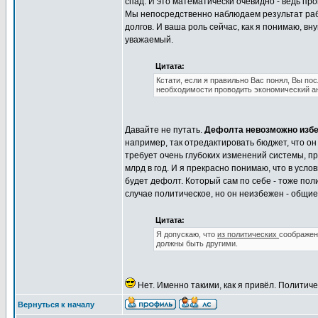
спад. И это математически очевидно - ведь п
Мы непосредственно наблюдаем результат раб
долгов. И ваша роль сейчас, как я понимаю, вн
уважаемый.
Цитата:
Кстати, если я правильно Вас понял, Вы по
необходимости проводить экономический ан
Давайте не путать.
Дефолта невозможно избе
например, так отредактировать бюджет, что о
требует очень глубоких изменений системы, при
млрд в год. И я прекрасно понимаю, что в усло
будет дефолт. Который сам по себе - тоже по
случае политическое, но он неизбежен - общи
Цитата:
Я допускаю, что
из политических
соображен
должны быть другими.
Нет. Именно такими, как я привёл. Политич
Вернуться к началу