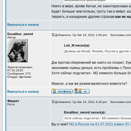
американской цивилизации.
Никто в мире, кроме Китая, не заинтересован 
будет больше чем пользы, пусть так и живут, 
творить, в назидание другим странам
как не н
Вернуться к началу
Excalibur_sword
Добавлено: Ср Авг 10, 2011 1:44 pm
Заголовок соо
Автор
Luk_M писал(а):
Должны же Китай, Япония, Россия и другие 
Дэк против сбережений же никто не спорит. Ху
Зарегистрирован:
экономике нужны деньги, есть проблемы с Пе
07.02.2010
Хотя сейчас подсчитал - М2 немного больше (htt
Сообщения: 273
Откуда: Щелково
Максон, а как же режим валютного комитета?
Вернуться к началу
Фикрет
Добавлено: Ср Авг 10, 2011 4:19 pm
Заголовок соо
Гость
Excalibur_sword писал(а):
Хотя сейчас подсчитал - М2 немного больше (
Вы о чем?
М2 в России на 01.07.2011 равен 20.7