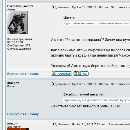
Excalibur_sword
Добавлено: Ср Авг 10, 2011 10:07 pm
Заголовок со
Автор
Цитата:
Курс рубля не является объектом политики 
Зарегистрирован:
А как же "бивалютная корзина"? Зачем она нуж
07.02.2010
Сообщения: 273
Откуда: Щелково
Как я понимаю, чтобы инфляция не выросла сил
активно брать в кредит (как верно писал Максон
Уважаемый Люк, откуда берется вообще такая 
Вернуться к началу
Фикрет
Добавлено: Ср Авг 10, 2011 10:08 pm
Заголовок со
Гость
Excalibur_sword писал(а):
Правильно, а в долларах это сколько будет
Действительно М2 немногим больше ЗВР.
Вернуться к началу
maxon
Добавлено: Чт Авг 11, 2011 7:04 am
Заголовок сооб
Site Admin