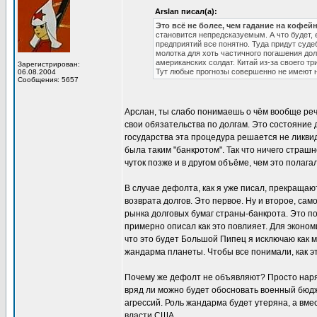
Arslan писал(а):
Это всё не более, чем гадание на кофей
становится непредсказуемым. А что будет, 
предприятий все понятно. Туда придут суде
молотка для хоть частичного погашения дол
американских солдат. Китай из-за своего т
Зарегистрирован:
Тут любые прогнозы совершенно не имеют 
06.08.2004
Сообщения: 5657
Арслан, ты слабо понимаешь о чём вообще речь
свои обязательства по долгам. Это состояние
государства эта процедура решается не ликви
была таким "банкротом". Так что ничего страшн
чуток позже и в другом объёме, чем это полага
В случае дефолта, как я уже писал, прекраща
возврата долгов. Это первое. Ну и второе, са
рынка долговых бумаг страны-банкрота. Это по
примерно описал как это повлияет. Для эконом
что это будет Большой Пипец я исключаю как м
жандарма планеты. Чтобы все понимали, как э
Почему же дефолт не объявляют? Просто наря
вряд ли можно будет обосновать военный бюдж
агрессий. Роль жандарма будет утеряна, а вме
власти США.