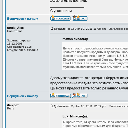
должны быть другими.
_________________
С уважением,
Вернуться к началу
uncle_Alex
Добавлено: Ср Авг 10, 2011 11:08 am
Заголовок соо
Политолог
maxon писал(а):
Зарегистрирован:
13.12.2008
Сообщения: 1216
Дело в том, что российская экономика кред
Откуда: Киев, Украина
нравится получать кредиты в долларах, вовс
банков ставки пониже, чем у нашего ЦБ. ЦБ
Её роль - запретительный барьер. Нельзя же
этот ЦБ? Нет. Так не красиво. Своё сущест
функций выполняется только обменная. Об
Здесь утверждается, что кредиты берутся иск
предоставление кредита это возможность исп
ЦБ может предоставить только резанную бумаг
Вернуться к началу
Фикрет
Добавлено: Ср Авг 10, 2011 12:09 pm
Заголовок со
Гость
Luk_M писал(а):
4. Кроме того, от долга нет смысла избавл
через чур обременительным для бюджета. Т