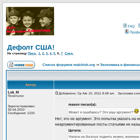
FAQ
Проф
Дефолт США!
На страницу
Пред.
1
,
2
,
3
,
4
,
5
,
6
,
7
След.
Список форумов malchish.org
->
Экономика и финансы
Автор
Luk_M
Добавлено: Ср Авг 10, 2011 9:49 am
Заголовок соо
Политолог
maxon писал(а):
Зарегистрирован:
30.04.2010
Может я ошибаюсь? Это ваш аргумент?
Сообщения: 1233
Нет, это не аргумент. Это попытка указать на
неаргументированные посты статьями не назыв
Цитата:
Налоги на богатых поднять можно, военные 