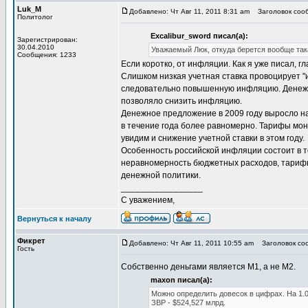
Luk_M
Добавлено: Чт Авг 11, 2011 8:31 am
Заголовок сооб
Политолог
Excalibur_sword писал(а):
Зарегистрирован:
30.04.2010
Уважаемый Люк, откуда берется вообще так
Сообщения: 1233
Если коротко, от инфляции. Как я уже писал,
Слишком низкая учетная ставка провоцирует 
следовательно повышенную инфляцию. Денежно
позволяло снизить инфляцию.
Денежное предложение в 2009 году выросло на
в течение года более равномерно. Тарифы мон
увидим и снижение учетной ставки в этом году.
Особенность российской инфляции состоит в т
неравномерность бюджетных расходов, тарифы 
денежной политики.
_________________
С уважением,
Вернуться к началу
Фикрет
Добавлено: Чт Авг 11, 2011 10:55 am
Заголовок соо
Гость
Собственно деньгами является М1, а не М2.
maxon писал(а):
Можно определить довесок в цифрах. На 1.0
ЗВР - $524,527 млрд.