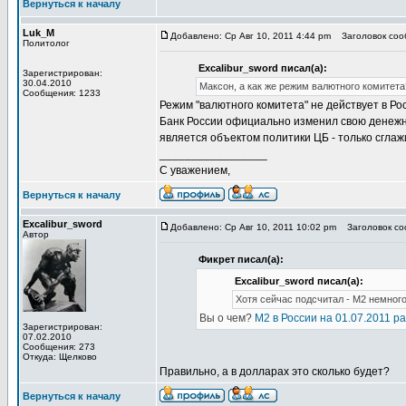
Вернуться к началу
Luk_M
Добавлено: Ср Авг 10, 2011 4:44 pm
Заголовок соо
Политолог
Excalibur_sword писал(а):
Зарегистрирован:
30.04.2010
Максон, а как же режим валютного комитета
Сообщения: 1233
Режим "валютного комитета" не действует в Рос
Банк России официально изменил свою денежну
является объектом политики ЦБ - только сгла
_________________
С уважением,
Вернуться к началу
Excalibur_sword
Добавлено: Ср Авг 10, 2011 10:02 pm
Заголовок со
Автор
Фикрет писал(а):
Excalibur_sword писал(а):
Хотя сейчас подсчитал - М2 немного 
Вы о чем?
М2 в России на 01.07.2011 ра
Зарегистрирован:
07.02.2010
Сообщения: 273
Откуда: Щелково
Правильно, а в долларах это сколько будет?
Вернуться к началу