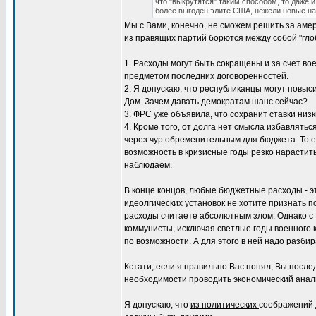
что "выкрутятся" таким способом, то даже и
более выгоден элите США, нежели новые на
Мы с Вами, конечно, не сможем решить за амер
из правящих партий борются между собой "гло
1. Расходы могут быть сокращены и за счет во
предметом последних договоренностей.
2. Я допускаю, что республиканцы могут повыси
Дом. Зачем давать демократам шанс сейчас?
3. ФРС уже объявила, что сохранит ставки низ
4. Кроме того, от долга нет смысла избавлять
через чур обременительным для бюджета. То 
возможность в кризисные годы резко нарастит
наблюдаем.
В конце концов, любые бюджетные расходы - эт
идеолгических установок не хотите признать 
расходы считаете абсолютным злом. Однако с т
коммунисты, исключая светлые годы военного 
по возможности. А для этого в ней надо разбир
Кстати, если я правильно Вас понял, Вы после
необходимости проводить экономический анали
Я допускаю, что
из политических
соображений 