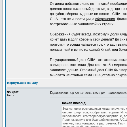
От долга действительно нет никакой необходим
должен появиться новый должник, ведь где-то 
до зубов, сберегать деньги не сможет. США - э
США - это не инвестиции, а
сбережения
. Должн
востребованные экономикой их стран?
Сбережения будут всегда, поэтому и долги буду
хочет дать в долг, сберечь свои деньги? До си
притом, что всегда найдется тот, кто даст вз
ненасытный и вечно голодный Китай, под боком
Государственный долг США - это экономическая
всемирного тяготения. Для того, чтобы миров
экономике деньги. Огромный долг США был пор
виновато не столько сами США, столько покупа
Вернуться к началу
Фикрет
Добавлено: Ср Авг 10, 2011 12:28 pm
Заголовок со
Гость
maxon писал(а):
Эта империя ростовщиков когда-то рухнет, 
он сам трудиться, изобретать, творить. И п
использовать его творческую энергию. И, 
Перспективную для будущей империи. А США
уже нет, пассионарность растрачена. Так ч