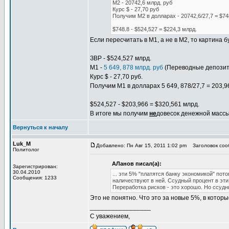
М2 - 20742,6 млрд. руб
Курс $ - 27,70 руб
Получим М2 в долларах - 20742,6/27,7 = $74
$748.8 - $524,527 = $224,3 млрд.
Если пересчитать в М1, а не в М2, то картина б
ЗВР - $524,527 млрд.
М1 -
5 649, 878 млрд. руб
(Переводные депози
Курс $ - 27,70 руб.
Получим М1 в долларах 5 649, 878/27,7 = 203,9
$524,527 - $203,966 = $320,561 млрд.
В итоге мы получим
не
довесок денежной массы
Вернуться к началу
Luk_M
Добавлено: Пн Авг 15, 2011 1:02 pm
Заголовок соо
Политолог
АЛанов писал(а):
Зарегистрирован:
30.04.2010
... эти 5% "платятся банку экономикой" по
Сообщения: 1233
наличествуют в ней. Ссудный процент в эти
Переработка рисков - это хорошо. Но ссудны
Это не понятно. Что это за новые 5%, в котор
_________________
С уважением,