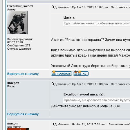
Excalibur_sword
Добавлено: Ср Авг 10, 2011 10:07 pm
Заголовок со
Автор
Цитата:
Курс рубля не является объектом политики 
Зарегистрирован:
А как же "бивалютная корзина"? Зачем она нуж
07.02.2010
Сообщения: 273
Откуда: Щелково
Как я понимаю, чтобы инфляция не выросла сил
активно брать в кредит (как верно писал Максон
Уважаемый Люк, откуда берется вообще такая 
Вернуться к началу
Фикрет
Добавлено: Ср Авг 10, 2011 10:08 pm
Заголовок со
Гость
Excalibur_sword писал(а):
Правильно, а в долларах это сколько будет
Действительно М2 немногим больше ЗВР.
Вернуться к началу
maxon
Добавлено: Чт Авг 11, 2011 7:04 am
Заголовок сооб
Site Admin