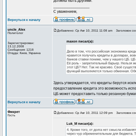
должны быть другими.
_________________
С уважением,
Вернуться к началу
uncle_Alex
Добавлено: Ср Авг 10, 2011 11:08 am
Заголовок соо
Политолог
maxon писал(а):
Зарегистрирован:
13.12.2008
Сообщения: 1216
Дело в том, что российская экономика кред
Откуда: Киев, Украина
нравится получать кредиты в долларах, вовс
банков ставки пониже, чем у нашего ЦБ. ЦБ
Её роль - запретительный барьер. Нельзя же
этот ЦБ? Нет. Так не красиво. Своё сущест
функций выполняется только обменная. Об
Здесь утверждается, что кредиты берутся иск
предоставление кредита это возможность исп
ЦБ может предоставить только резанную бумаг
Вернуться к началу
Фикрет
Добавлено: Ср Авг 10, 2011 12:09 pm
Заголовок со
Гость
Luk_M писал(а):
4. Кроме того, от долга нет смысла избавл
через чур обременительным для бюджета. Т