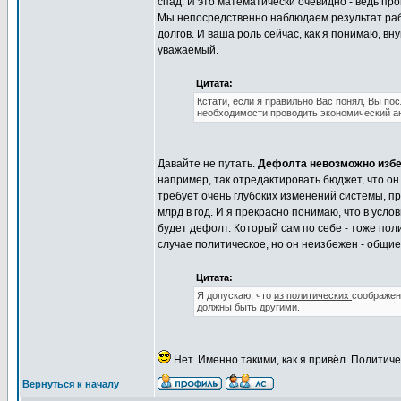
спад. И это математически очевидно - ведь п
Мы непосредственно наблюдаем результат раб
долгов. И ваша роль сейчас, как я понимаю, вн
уважаемый.
Цитата:
Кстати, если я правильно Вас понял, Вы по
необходимости проводить экономический ан
Давайте не путать.
Дефолта невозможно избе
например, так отредактировать бюджет, что о
требует очень глубоких изменений системы, при
млрд в год. И я прекрасно понимаю, что в усло
будет дефолт. Который сам по себе - тоже по
случае политическое, но он неизбежен - общи
Цитата:
Я допускаю, что
из политических
соображен
должны быть другими.
Нет. Именно такими, как я привёл. Политич
Вернуться к началу