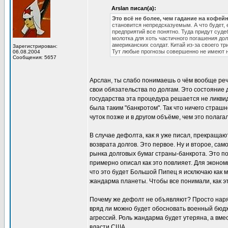
Arslan писал(а):
Это всё не более, чем гадание на кофей
становится непредсказуемым. А что будет, 
предприятий все понятно. Туда придут суде
молотка для хоть частичного погашения дол
американских солдат. Китай из-за своего т
Зарегистрирован:
Тут любые прогнозы совершенно не имеют 
06.08.2004
Сообщения: 5657
Арслан, ты слабо понимаешь о чём вообще речь
свои обязательства по долгам. Это состояние
государства эта процедура решается не ликви
была таким "банкротом". Так что ничего страшн
чуток позже и в другом объёме, чем это полага
В случае дефолта, как я уже писал, прекраща
возврата долгов. Это первое. Ну и второе, са
рынка долговых бумаг страны-банкрота. Это по
примерно описал как это повлияет. Для эконом
что это будет Большой Пипец я исключаю как м
жандарма планеты. Чтобы все понимали, как э
Почему же дефолт не объявляют? Просто наря
вряд ли можно будет обосновать военный бюдж
агрессий. Роль жандарма будет утеряна, а вме
власти США.