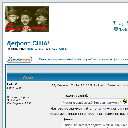
FAQ
Проф
Дефолт США!
На страницу
Пред.
1
,
2
,
3
,
4
,
5
,
6
,
7
След.
Список форумов malchish.org
->
Экономика и финансы
Автор
Luk_M
Добавлено: Ср Авг 10, 2011 9:49 am
Заголовок соо
Политолог
maxon писал(а):
Зарегистрирован:
30.04.2010
Может я ошибаюсь? Это ваш аргумент?
Сообщения: 1233
Нет, это не аргумент. Это попытка указать на
неаргументированные посты статьями не назыв
Цитата:
Налоги на богатых поднять можно, военные 