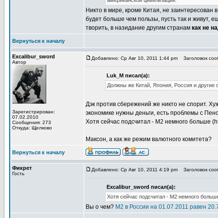
американской цивилизации.
Никто в мире, кроме Китая, не заинтересован 
будет больше чем пользы, пусть так и живут, 
творить, в назидание другим странам
как не н
Вернуться к началу
Excalibur_sword
Добавлено: Ср Авг 10, 2011 1:44 pm
Заголовок соо
Автор
Luk_M писал(а):
Должны же Китай, Япония, Россия и другие 
Дэк против сбережений же никто не спорит. Ху
Зарегистрирован:
экономике нужны деньги, есть проблемы с Пе
07.02.2010
Хотя сейчас подсчитал - М2 немного больше (htt
Сообщения: 273
Откуда: Щелково
Максон, а как же режим валютного комитета?
Вернуться к началу
Фикрет
Добавлено: Ср Авг 10, 2011 4:19 pm
Заголовок соо
Гость
Excalibur_sword писал(а):
Хотя сейчас подсчитал - М2 немного больше (
Вы о чем?
М2 в России на 01.07.2011 равен 20.7