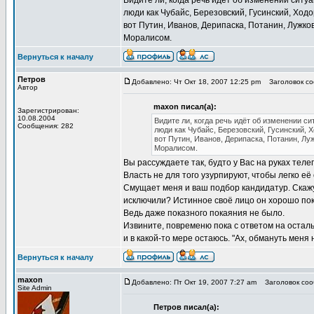
Видите ли, когда речь идёт об изменении ситуа
люди как Чубайс, Березовский, Гусинский, Ходор
вот Путин, Иванов, Дерипаска, Потанин, Лужко
Моралисом.
Вернуться к началу
Петров
Добавлено: Чт Окт 18, 2007 12:25 pm
Заголовок соо
Автор
maxon писал(а):
Зарегистрирован:
10.08.2004
Видите ли, когда речь идёт об изменении с
Сообщения: 282
люди как Чубайс, Березовский, Гусинский, Х
вот Путин, Иванов, Дерипаска, Потанин, Лу
Моралисом.
Вы рассуждаете так, будто у Вас на руках тел
Власть не для того узурпируют, чтобы легко её
Смущает меня и ваш подбор кандидатур. Скажу 
исключили? Истинное своё лицо он хорошо пока
Ведь даже показного покаяния не было.
Извините, повременю пока с ответом на осталь
и в какой-то мере остаюсь. "Ах, обмануть меня
Вернуться к началу
maxon
Добавлено: Пт Окт 19, 2007 7:27 am
Заголовок сооб
Site Admin
Петров писал(а):