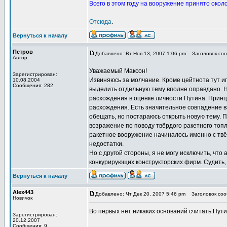
Всего в этом году на вооружение принято окол
Отсюда
.
Вернуться к началу
Петров
Добавлено: Вт Ноя 13, 2007 1:06 pm
Заголовок сооб
Автор
Уважаемый Максон!
Зарегистрирован:
Извиняюсь за молчание. Кроме цейтнота тут иг
10.08.2004
Сообщения: 282
выделить отдельную тему вполне оправдано. Н
расхождения в оценке личности Путина. Принци
расхождения. Есть значительное совпадение в
обещать, но постараюсь открыть новую тему. 
возражение по поводу твёрдого ракетного топл
ракетное вооружение начиналось именно с твё
недостатки.
Но с другой стороны, я не могу исключить, что
конкурирующих конструкторских фирм. Судить, к
Вернуться к началу
Alex443
Добавлено: Чт Дек 20, 2007 5:46 pm
Заголовок сооб
Новичок
Во первых нет никаких оснований считать Пут
Зарегистрирован:
20.12.2007
Сообщения: 9