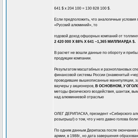
641 $ х 204 100 = 130 828 100 $.
Если предположить, что аналогичные условия 
«Русский алюминий», то
годовой доход офшорных компаний от толлинг
2 420 000 Х 88% Х 641 ~1,365 МИЛЛИАРДА $.
В расчет не вошли данные по обороту и прибы
продукции компании.
Результатом масштабных и разноплановых спе
финансовой системы России (знаменитый «черн
проводившие вышеописанные манипуляции, за
ваучеры у акционеров,
В ОСНОВНОМ, У ОГО
методы физического воздействия, шантаж, вым
над алюминиевой отраслью
ОЛЕГ ДЕРИПАСКА, президент «Сибирского алю
розыгрыш!) о том, что у него давно голова боли
По одним данным Дерипаска после окончания шк
армии, в 1988г., но дата завершения образован