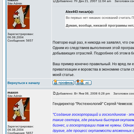
maxon
Добавлено: Пт Дек 21, 2007 11:04 am
Заголовок соо
Site Admin
Alex443 писал(а):
Во первых нет никаких оснований считать 
Думаю, вообще, никакой программы нет.
Зарегистрирован:
06.08.2004
Сообщения: 5657
Повторю ещё раз, я никогда не заявлял, что 
Одним из следствиев выполнения этой програм
добывающих отраслей. Подробнее об этом в бо
Ваш пример конечно правильный. Но вряд ли ег
приватизации и воровства в экономике стали 
моей статье.
Вернуться к началу
maxon
Добавлено: Вт Янв 08, 2008 6:28 pm
Заголовок сооб
Site Admin
Гендиректор "Ростехнологий" Сергей Чемезов:
"Создание госкорпораций и госхолдингов - э
такие сектора, где реальна быстрая окупае
бизнес, и госкорпорации там не нужны. Одн
Зарегистрирован:
06.08.2004
другие, где процесс окупаемости вложенных 
Сообщения: 5657