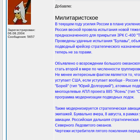
Добавлю:
Милитаристское
В текущем году усилия России в плане усилен
Россия весной провела испытания новой тяжел
Зарегистрирован:
06.08.2004
предназначенного для прикрытия ЗРК С-400 "Т
Сообщения: 5657
Проведены удачные испытания "Булавы", объяв
подводный крейсер стратегического назначени
теперь не за горами.
Объявлено о возрождении большого океанског
стать второй в мире по численности группиров
Не менее интересным фактом является то, что
уступает США, если уступает вообще - Россия 
"Борей" (тип "Юрий Долгорукий"), атомные под
многоцелевые АПЛ проекта 885 "Ясень" (тип "С
программа модернизации подводных лодок.
Также модернизируется стратегическая авиация
экипажей. Буквально вчера, 8 августа, в рамка
авиации. Российская дальнаяя стратнгичнская
Северного Ледовитого океанов.
Чертежи истребителя пятого поколения перед