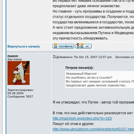
Во первых нет никаких оснований считать Пути
предполагает даже личное знакомство.
Но главное - суть программы в создании и по
статус отдельного государства. Получается, чт
государства вклинившиеся в государство, поск
А чего стоит предложение антимонопольную д
недавним высказываниям Путина и Медведева. 
эту причастность обнаруживать.
Вернуться к началу
maxon
Добавлено: Пн Окт 15, 2007 12:07 pm
Заголовок соо
Site Admin
Петров писал(а):
Уважаемый Максон!
Не ошиблись ли вы в ссылке?
Во первых нет никаких оснований считать П
предполагает даже личное знакомство.
Зарегистрирован:
06.08.2004
Сообщения: 5657
Я не утверждал, что Путин - автор той прогр
В том, что она действительно реализуется нет 
http://malchish.org/index.php?p=163
Пишут об этом и другие:
http://www.ukrrudprom.com/digest/dche90107.htm