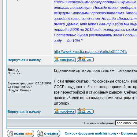
здесь и необходимы госкорпорации и крупные 
отрасли не выживут. Прежде всего предприят
ведущими мировыми производителями. Чтобы з
гражданского назначения. Не надо сбрасыват
рынка. Думаю, что через два-три года мы о
период с 2008 по 2012 год планируется создат
Постепенно будем увеличивать долю России в
году — до 10%."
http://www.izvestia.ru/person/article3111741/
Вернуться к началу
Вольд
Добавлено: Ср Ноя 26, 2008 11:06 pm
Заголовок соо
Политик
Я сам лично считаю, что основные отрасли эк
Зарегистрирован: 02.11.2008
СССР государство было госкорпорацией, котор
Сообщения: 997
Откуда: Самара
всё перестройкой и стихийным рынком. Сейчас
назвать более политкомиссарами, чем грамотны
штопор?
Вернуться к началу
Показать сообщения:
Список форумов malchish.org
->
Вопросы