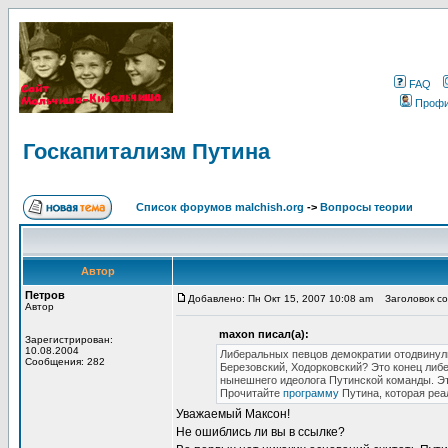
FAQ
Проф
Госкапитализм Путина
Список форумов malchish.org
->
Вопросы теории
Автор
Петров
Добавлено: Пн Окт 15, 2007 10:08 am
Заголовок соо
Автор
maxon писал(а):
Зарегистрирован:
10.08.2004
Либеральных певцов демократии отодвинули.
Сообщения: 282
Березовский, Ходорковский? Это конец либ
нынешнего идеолога Путинской команды. Эт
Прочитайте
программу
Путина, которая реа
Уважаемый Максон!
Не ошиблись ли вы в ссылке?