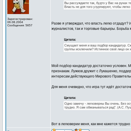
Вы рассуждаете так, будто у Вас на руках 
Власть не для того узурпируют, чтобы легко
Зарегистрирован:
06.08.2004
Разве я утверждал, что власть легко отдадут? 
Сообщения: 5657
журналистов, так и торговые барьеры. Борьба 
Цитата:
Смущает меня и ваш подбор кандидатур. Ска
группы исключили? Истинное своё лицо он х
Мой подбор кандидатур достаточно условен. М
признакам. Лужков дружит с Лукашенко, подде
интересам действующего Мирового Правительст
Для меня очевидно, что игра тут идёт достато
Цитата:
Одно замечу - легковерны Вы очень. Без ос
трудно. Я сам обманываться рад". (А.С. Пу
Вот в легковерии меня, как мне кажется трудно