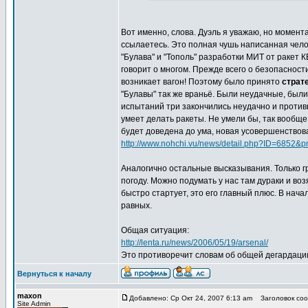
Вот именно, слова. Дуэль я уважаю, но момент
ссылаетесь. Это полная чушь написанная чело
"Булава" и "Тополь" разработки МИТ от ракет
говорит о многом. Прежде всего о безопасност
возникает вагон! Поэтому было принято
страт
"Булавы" так же враньё. Были неудачные, были
испытаний три закончились неудачно и противни
умеет делать ракеты. Не умели бы, так вообще
будет доведена до ума, новая усовершенствов
http://www.nohchi.vu/news/detail.php?ID=6852&p
Аналогично остальные высказывания. Только гр
погоду. Можно подумать у нас там дураки и возя
быстро стартует, это его главный плюс. В нач
равных.
Общая ситуация:
http://lenta.ru/news/2006/05/19/arsenal/
Это противоречит словам об общей дегардации
Вернуться к началу
maxon
Добавлено: Ср Окт 24, 2007 6:13 am
Заголовок соо
Site Admin