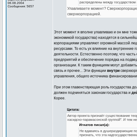
распределены между государством 
06.08.2004
Сообщения: 5657
Улавливаете момент? Сверхкорпорация 
сверхкорпорацией.
Этот момент я вполне улавливаю и он мне тож
экономикой государства) находятся в сильне
корпорациями управляют огромной массой лю
ресурсами. То есть ух влияние на внутренние
деятельности. Естественно поэтому, что часть
предприятий и обеспечение порядка на подве
организации. К таким функциям могут добави
связь и прочее... Эти функции
внутри
сверхкор
управления, общего источника финансирования.
При этом главенствующая роль государства до
должен подчиняться законам государства и
де
Корее.
Цитата:
Автор проекта признаёт существование тео
хасидско-парамасонской группой". И тем не
Игнатов писал(а):
Не вдаваясь в душераздирающие по
признать, что эта надгосударствен