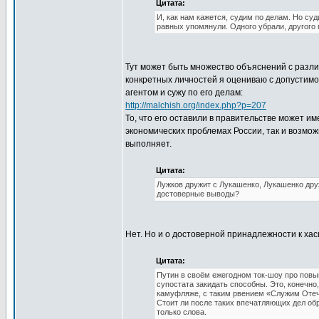
Цитата:
И, как нам кажется, судим по делам. Но су
равных упомянули. Одного убрали, другого 
Тут может быть множество объяснений с разл
конкретных личностей я оцениваю с допустимо
агентом и сужу по его делам:
http://malchish.org/index.php?p=207
То, что его оставили в правительстве может и
экономических проблемах России, так и возм
выполняет.
Цитата:
Лужков дружит с Лукашенко, Лукашенко дру
достоверные выводы?
Нет. Но и о достоверной принадлежности к хас
Цитата:
Путин в своём ежегодном ток-шоу про повы
супостата закидать способны. Это, конечно
камуфляже, с таким рвением «Служим Отечес
Стоит ли после таких впечатляющих дел об
только слова.