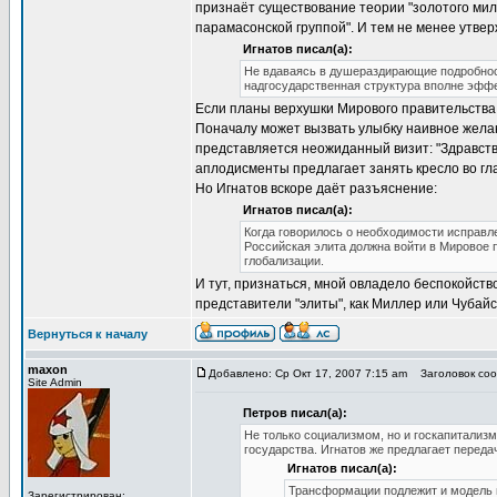
признаёт существование теории "золотого мил
парамасонской группой". И тем не менее утвер
Игнатов писал(а):
Не вдаваясь в душераздирающие подробност
надгосударственная структура вполне эффе
Если планы верхушки Мирового правительства
Поначалу может вызвать улыбку наивное желан
представляется неожиданный визит: "Здравств
аплодисменты предлагает занять кресло во гла
Но Игнатов вскоре даёт разъяснение:
Игнатов писал(а):
Когда говорилось о необходимости исправл
Российская элита должна войти в Мировое 
глобализации.
И тут, признаться, мной овладело беспокойство
представители "элиты", как Миллер или Чубай
Вернуться к началу
maxon
Добавлено: Ср Окт 17, 2007 7:15 am
Заголовок сооб
Site Admin
Петров писал(а):
Не только социализмом, но и госкапитализм
государства. Игнатов же предлагает перед
Игнатов писал(а):
Трансформации подлежит и модель 
Зарегистрирован: