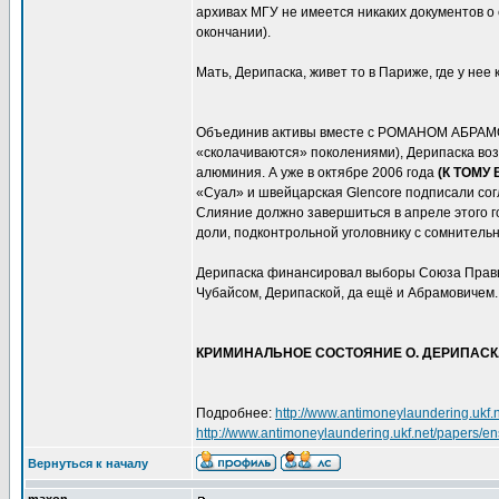
архивах МГУ не имеется никаких документов о 
окончании).
Мать, Дерипаска, живет то в Париже, где у нее
Объединив активы вместе с РОМАНОМ АБРАМОВИ
«сколачиваются» поколениями), Дерипаска воз
алюминия. А уже в октябре 2006 года
(К ТОМУ
«Суал» и швейцарская Glencore подписали сог
Слияние должно завершиться в апреле этого г
доли, подконтрольной уголовнику с сомнитель
Дерипаска финансировал выборы Союза Правых
Чубайсом, Дерипаской, да ещё и Абрамовичем.
КРИМИНАЛЬНОЕ СОСТОЯНИЕ О. ДЕРИПАСК
Подробнее:
http://www.antimoneylaundering.ukf.n
http://www.antimoneylaundering.ukf.net/papers/en
Вернуться к началу