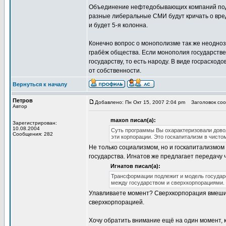
Объединение нефтедобывающих компаний под к
разные либеральные СМИ будут кричать о вре
и будет 5-я колонна.
Конечно вопрос о монополизме так же неоднозн
грабёж общества. Если монополия государствен
государству, то есть народу. В виде госрасхо
от собственности.
Вернуться к началу
Петров
Добавлено: Пн Окт 15, 2007 2:04 pm
Заголовок сооб
Автор
maxon писал(а):
Зарегистрирован:
10.08.2004
Суть программы Вы охарактеризовали довол
Сообщения: 282
эти корпорации. Это госкапитализм в чист
Не только социализмом, но и госкапитализмом
государства. Игнатов же предлагает передачу
Игнатов писал(а):
Трансформации подлежит и модель государ
между государством и сверхкорпорациями.
Улавливаете момент? Сверхкорпорация вмешива
сверхкорпорацией.
Хочу обратить внимание ещё на один момент, к