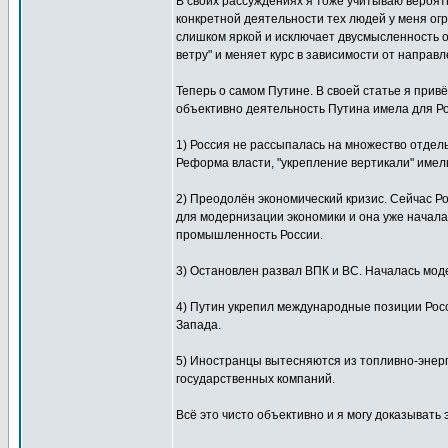
В своих рассуждениях я тоже учитываю вероятно
конкретной деятельности тех людей у меня ог
слишком яркой и исключает двусмысленность о
ветру" и меняет курс в зависимости от направл
Теперь о самом Путине. В своей статье я прив
объективно деятельность Путина имела для 
1) Россия не рассыпалась на множество отдель
Реформа власти, "укрепление вертикали" имел
2) Преодолён экономический кризис. Сейчас Р
для модернизации экономики и она уже началас
промышленность России.
3) Остановлен развал ВПК и ВС. Началась мо
4) Путин укрепил международные позиции Росс
Запада.
5) Иностранцы вытесняются из топливно-энерг
государственных компаний.
Всё это чисто объективно и я могу доказывать 