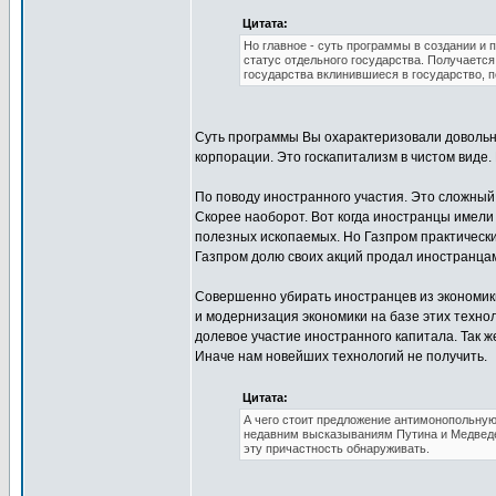
Цитата:
Но главное - суть программы в создании и 
статус отдельного государства. Получается
государства вклинившиеся в государство, п
Суть программы Вы охарактеризовали довольно
корпорации. Это госкапитализм в чистом виде
По поводу иностранного участия. Это сложный,
Скорее наоборот. Вот когда иностранцы имели с
полезных ископаемых. Но Газпром практически
Газпром долю своих акций продал иностранцам.
Совершенно убирать иностранцев из экономики
и модернизация экономики на базе этих технол
долевое участие иностранного капитала. Так ж
Иначе нам новейших технологий не получить.
Цитата:
А чего стоит предложение антимонопольную
недавним высказываниям Путина и Медведев
эту причастность обнаруживать.