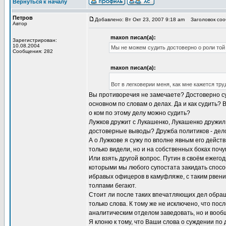
Вернуться к началу
Петров
Добавлено: Вт Окт 23, 2007 9:18 am
Заголовок сооб
Автор
maxon писал(а):
Зарегистрирован:
10.08.2004
Мы не можем судить достоверно о роли той
Сообщения: 282
maxon писал(а):
Вот в легковерии меня, как мне кажется тр
Вы противоречия не замечаете? Достоверно суд
основном по словам о делах. Да и как судить?
о ком по этому делу можно судить?
Лужков дружит с Лукашенко, Лукашенко дружил
достоверные выводы? Дружба политиков - дело
А о Лужкове я сужу по вполне явным его дейст
только видели, но и на собственных боках почу
Или взять другой вопрос. Путин в своём ежего
которыми мы любого супостата закидать способ
ибравых офицеров в камуфляже, с таким рвение
толпами бегают.
Стоит ли после таких впечатляющих дел обра
только слова. К тому же не исключено, что пос
аналитическим отделом заведовать, но и вооб
Я клоню к тому, что Ваши слова о суждении по 