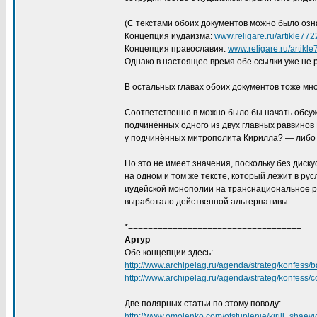
(С текстами обоих документов можно было озна
Концепция иудаизма:
www.religare.ru/artikle772
Концепция православия:
www.religare.ru/artikl
Однако в настоящее время обе ссылки уже не 
В остальных главах обоих документов тоже мн
Соответственно в можно было бы начать обсуж
подчинённых одного из двух главных раввин
у подчинённых митрополита Кирилла? — либо 
Но это не имеет значения, поскольку без диск
на одном и том же тексте, который лежит в ру
иудейской монополии на транснациональное ро
выработало действенной альтернативы.
*===================================
Артур
Обе концепции здесь:
http://www.archipelag.ru/agenda/strateg/konfess/ba
http://www.archipelag.ru/agenda/strateg/konfess/
Две полярных статьи по этому поводу:
http://www.omolenko.com/otstuplenie/kirill_shaevi