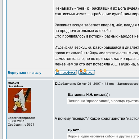
Ненависть «гоев» к «распявшим их Бога иудея
«антисемитизма» – ограбление иудейским миром
Раввинат всегда забегает вперёд, ибо, владея
на предпочтительные для себя.
Это проявлялось в истории разных народов не
Иудейская верхушка, разбиравшаяся в диалект
пряча от людей «тайну» диалектичности Мира
самостоятельно, но не принадлежали к правящ
менее чем за сто лет потеряла А.С. Пушкина,
Вернуться к началу
maxon
Добавлено: Ср Авг 08, 2007 4:48 pm
Заголовок сооб
Site Admin
Шатилова Н.Н. писал(а):
Точнее, не "православия", а псевдо-христиа
Зарегистрирован:
А почему "псевдо"? Какое христианство "наст
06.08.2004
Сообщения: 5657
Цитата:
Короче: один жертвует собой, а другой в э