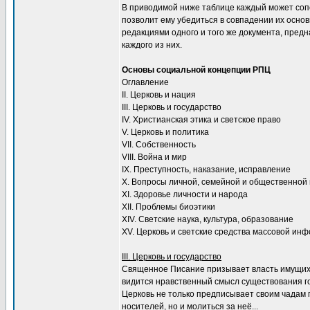
В приводимой ниже таблице каждый может сопо
позволит ему убедиться в совпадении их основ
редакциями одного и того же документа, пре
каждого из них.
Основы социальной концепции РПЦ
Оглавление
II. Церковь и нация
III. Церковь и государство
IV. Христианская этика и светское право
V. Церковь и политика
VII. Собственность
VIII. Война и мир
IX. Преступность, наказание, исправление
Х. Вопросы личной, семейной и общественной
XI. Здоровье личности и народа
XII. Проблемы биоэтики
XIV. Светские наука, культура, образование
XV. Церковь и светские средства массовой ин
III. Церковь и государство
Священное Писание призывает власть имущих и
видится нравственный смысл существования гос
Церковь не только предписывает своим чадам 
носителей, но и молиться за неё...