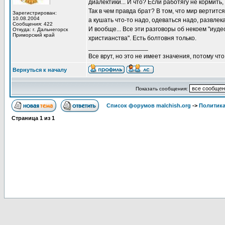
диалектики... И что? Если работягу не кормить
Так в чем правда брат? В том, что мир вертитс
Зарегистрирован:
10.08.2004
а кушать что-то надо, одеваться надо, развлек
Сообщения: 422
И вообще... Все эти разговоры об некоем "иуд
Откуда: г. Дальнегорск
Приморский край
христианства". Есть болтовня только.
_________________
Все врут, но это не имеет значения, потому что
Вернуться к началу
Показать сообщения:
Список форумов malchish.org
->
Политика
Страница
1
из
1