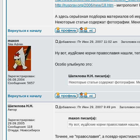
http://rusprav.org/2006/new/18.htm
- митрополит 
А здесь серьёзная подборка материалов об и
Некоторые статьи содержат фотографии. Меня
Вернуться к началу
maxon
Добавлено: Пт Июн 29, 2007 11:02 am
Заголовок со
Site Admin
Ну вот, иудйские корни православия нашли, т
Особо улыбнуло это:
Шатилова Н.Н. писал(а):
Зарегистрирован:
06.08.2004
Некоторые статьи содержат фотографии. М
Сообщения: 5657
Вернуться к началу
Шатилова Н.Н.
Добавлено: Пт Июн 29, 2007 9:49 pm
Заголовок соо
Автор
maxon писал(а):
Зарегистрирован:
29.09.2005
Ну вот, иудйские корни православия нашли,
Сообщения: 118
Откуда: Новосибирск
Точнее, не "православия", а псевдо-христианст