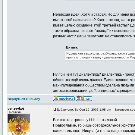
Неплохая идея. Хотя и старая. Но для меня вс
имеет своё назначение? Каста господ, каста р
имеет целью создание этой третьей касты? Еди
таким образом, лишает "господ" их основного 
разных каст? Дабы "кшатрии" не становились "
Цитата:
Иудейская верхушка, разбиравшаяся в диале
пряча от людей «тайну» диалектичности Ми
Ну при чём тут диалектика? Диалектика - прос
общества ещё очень далеко. Единственное, что
манипулирования обществом сделана людьми о
автосинхронизации, до "оранжевых" сценарие
Вернуться к началу
penzevkot
Добавлено: Вс Сен 16, 2007 1:08 pm
Заголовок соо
Писатель
Все как-то странно у Н.Н. Шатиловой...
Православие, то бишь ортодоксальное христиа
национальность Иисуса (и то эта национально