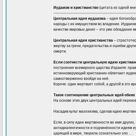
Иудаизм и христианство
(цитата из одной книг
--------------------------------------------------------------------
Центральная идея иудаизма
– идея богоизбра
народы с их имуществом во владение. Иудаизм 
качестве мировых денег – это уже обладание ми
Центральная идея христианства
– страстотер
жертву за грехи, предательства и ошибки друг
смерти.
Если соотнести центральную идею христиан
построения всемирного царства Израиля: право
истинноверующий христианин облегчает иудею
самоотверженно взойдя на неё.
Короче: один жертвует собой, а другой в это 
Такое соотношение центральных идей обеих 
На основе этих двух центральных идей переко
Насадив культ мазохизма, сделав идею жертве
Если, в силу идеи жертвенности во имя других,
антидиалектичности и подчинённости идеям иу
царящей в мире, творила сознательно зло …