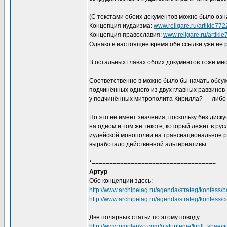
(С текстами обоих документов можно было озна
Концепция иудаизма:
www.religare.ru/artikle772
Концепция православия:
www.religare.ru/artikl
Однако в настоящее время обе ссылки уже не 
В остальных главах обоих документов тоже мн
Соответственно в можно было бы начать обсуж
подчинённых одного из двух главных раввин
у подчинённых митрополита Кирилла? — либо 
Но это не имеет значения, поскольку без диск
на одном и том же тексте, который лежит в ру
иудейской монополии на транснациональное ро
выработало действенной альтернативы.
*===================================
Артур
Обе концепции здесь:
http://www.archipelag.ru/agenda/strateg/konfess/ba
http://www.archipelag.ru/agenda/strateg/konfess/
Две полярных статьи по этому поводу:
http://www.omolenko.com/otstuplenie/kirill_shaevi