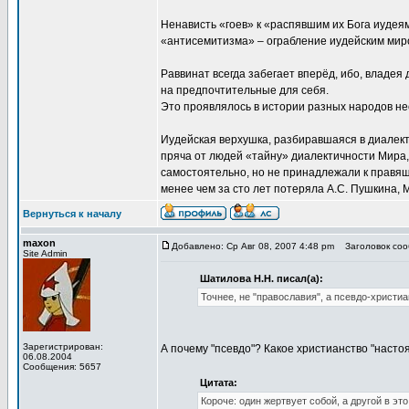
Ненависть «гоев» к «распявшим их Бога иудея
«антисемитизма» – ограбление иудейским миром
Раввинат всегда забегает вперёд, ибо, владея
на предпочтительные для себя.
Это проявлялось в истории разных народов не
Иудейская верхушка, разбиравшаяся в диалект
пряча от людей «тайну» диалектичности Мира
самостоятельно, но не принадлежали к правящ
менее чем за сто лет потеряла А.С. Пушкина,
Вернуться к началу
maxon
Добавлено: Ср Авг 08, 2007 4:48 pm
Заголовок сооб
Site Admin
Шатилова Н.Н. писал(а):
Точнее, не "православия", а псевдо-христиа
Зарегистрирован:
А почему "псевдо"? Какое христианство "наст
06.08.2004
Сообщения: 5657
Цитата:
Короче: один жертвует собой, а другой в э