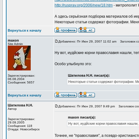
http://rusprav.org/2006/new/18.htm
- митрополит 
А здесь серьёзная подборка материалов об и
Некоторые статьи содержат фотографии. Меня
Вернуться к началу
maxon
Добавлено: Пт Июн 29, 2007 11:02 am
Заголовок со
Site Admin
Ну вот, иудйские корни православия нашли, т
Особо улыбнуло это:
Шатилова Н.Н. писал(а):
Зарегистрирован:
06.08.2004
Некоторые статьи содержат фотографии. М
Сообщения: 5657
Вернуться к началу
Шатилова Н.Н.
Добавлено: Пт Июн 29, 2007 9:49 pm
Заголовок соо
Автор
maxon писал(а):
Зарегистрирован:
29.09.2005
Ну вот, иудйские корни православия нашли,
Сообщения: 118
Откуда: Новосибирск
Точнее, не "православия", а псевдо-христианст