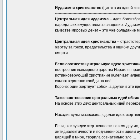
Иудаизм и христианство
(цитата из одной книг
--------------------------------------------------------------------
Центральная идея иудаизма
– идея богоизбра
народы с их имуществом во владение. Иудаизм 
качестве мировых денег – это уже обладание ми
Центральная идея христианства
– страстотер
жертву за грехи, предательства и ошибки друг
смерти.
Если соотнести центральную идею христиан
построения всемирного царства Израиля: право
истинноверующий христианин облегчает иудею
самоотверженно взойдя на неё.
Короче: один жертвует собой, а другой в это 
Такое соотношение центральных идей обеих 
На основе этих двух центральных идей переко
Насадив культ мазохизма, сделав идею жертве
Если, в силу идеи жертвенности во имя других,
антидиалектичности и подчинённости идеям иу
царящей в мире, творила сознательно зло …