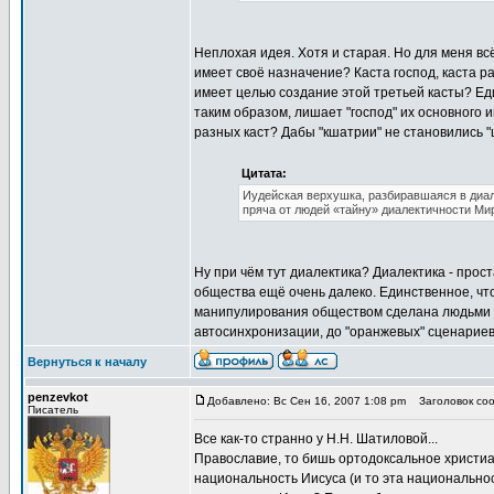
Неплохая идея. Хотя и старая. Но для меня вс
имеет своё назначение? Каста господ, каста р
имеет целью создание этой третьей касты? Еди
таким образом, лишает "господ" их основного 
разных каст? Дабы "кшатрии" не становились "
Цитата:
Иудейская верхушка, разбиравшаяся в диале
пряча от людей «тайну» диалектичности Ми
Ну при чём тут диалектика? Диалектика - прос
общества ещё очень далеко. Единственное, что
манипулирования обществом сделана людьми о
автосинхронизации, до "оранжевых" сценарие
Вернуться к началу
penzevkot
Добавлено: Вс Сен 16, 2007 1:08 pm
Заголовок соо
Писатель
Все как-то странно у Н.Н. Шатиловой...
Православие, то бишь ортодоксальное христиа
национальность Иисуса (и то эта национально