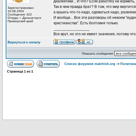
диалектики... И что? Если работягу не кормить
Так в чем правда брат? В том, что мир вертитс
Зарегистрирован:
10.08.2004
а кушать что-то надо, одеваться надо, развлек
Сообщения: 422
И вообще... Все эти разговоры об некоем "иуд
Откуда: г. Дальнегорск
Приморский край
христианства". Есть болтовня только.
_________________
Все врут, но это не имеет значения, потому что
Вернуться к началу
Показать сообщения:
Список форумов malchish.org
->
Политика
Страница
1
из
1