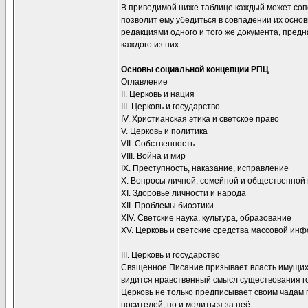
В приводимой ниже таблице каждый может сопо
позволит ему убедиться в совпадении их основ
редакциями одного и того же документа, пре
каждого из них.
Основы социальной концепции РПЦ
Оглавление
II. Церковь и нация
III. Церковь и государство
IV. Христианская этика и светское право
V. Церковь и политика
VII. Собственность
VIII. Война и мир
IX. Преступность, наказание, исправление
Х. Вопросы личной, семейной и общественной
XI. Здоровье личности и народа
XII. Проблемы биоэтики
XIV. Светские наука, культура, образование
XV. Церковь и светские средства массовой ин
III. Церковь и государство
Священное Писание призывает власть имущих и
видится нравственный смысл существования гос
Церковь не только предписывает своим чадам 
носителей, но и молиться за неё...