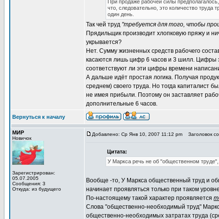
При продаже рабочей силы предполагалось, 
что, следовательно, это количество труда 
один день.
Так чей труд
"требуется для того, чтобы про
Прядильщик производит хлопковую пряжу и ниче
укрывается?
Нет. Сумму жизненных средств рабочего соста
касаются лишь цифр 6 часов и 3 шилл. Цифры э
соответствуют ли эти цифры времени написания
А дальше идёт простая логика. Получая продук
среднем) своего труда. Но тогда капиталист 
не имея прибыли. Поэтому он заставляет рабоче
дополнительные 6 часов.
Вернуться к началу
МИР
Добавлено: Ср Янв 10, 2007 11:12 pm
Заголовок со
Новичок
Цитата:
У Маркса речь не об "общественном труде"
Зарегистрирован:
05.07.2005
Вообще -то, У Маркса общественный труд и о
Сообщения: 3
начинает проявляться только при таком уровне 
Откуда: из будущего
По-настоящему такой характер проявляется
т
Слова "общественно-необходимый труд" Маркс и
общественно-необходимых затратах труда (ср