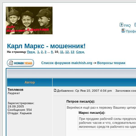
FAQ
Проф
Карл Маркс - мошенник!
На страницу
Пред.
1
,
2
,
3
...
9
,
10
,
11
,
12
,
13
След.
Список форумов malchish.org
->
Вопросы теории
Автор
Тепляков
Добавлено: Ср Янв 10, 2007 4:04 pm
Заголовок сообщ
Лауреат
Петров писал(а):
Зарегистрирован:
19.09.2005
Вернёмся ещё раз к первому Вашему цитир
Сообщения: 554
Маркс писал(а):
Откуда: Харьков
При продаже рабочей силы предпола
рабочих часов и что, следовательно
жизненных средств рабочего на один