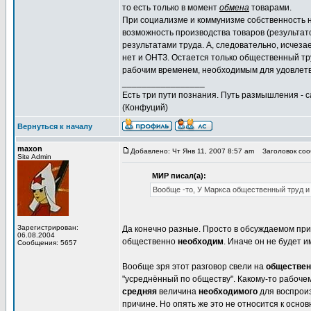
то есть только в момент
обмена
товарами.
При социализме и коммунизме собственность н
возможность производства товаров (результат
результатами труда. А, следовательно, исчеза
нет и ОНТЗ. Остается только общественный 
рабочим временем, необходимым для удовлетв
_________________
Есть три пути познания. Путь размышления - с
(Конфуций)
Вернуться к началу
maxon
Добавлено: Чт Янв 11, 2007 8:57 am
Заголовок соо
Site Admin
МИР писал(а):
Вообще -то, У Маркса общественный труд и
Зарегистрирован:
Да конечно разные. Просто в обсуждаемом при
06.08.2004
общественно
необходим
. Иначе он не будет и
Сообщения: 5657
Вообще зря этот разговор свели на
обществе
"усреднённый по обществу". Какому-то рабочему
средняя
величина
необходимого
для воспроиз
причине. Но опять же это не относится к осно