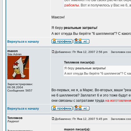
Вот именно! Но Вы своих расчётах бер
рабсилы
. Вот и получилось у Вас не 6, 
Максон!
Я беру
реальные затраты
!
А вот откуда Вы берёте "6 шиллингов"? С каког
Вернуться к началу
maxon
Добавлено: Пт Янв 12, 2007 2:56 pm
Заголовок соо
Site Admin
Тепляков писал(а):
Я беру
реальные затраты
!
А вот откуда Вы берёте "6 шиллингов"? С ка
Зарегистрирован:
06.08.2004
Во-первых, не я, а Маркс. Во-вторых, ваши "ре
Сообщения: 5657
не 6 шиллингов? Заплатит 6 и это тоже будут е
они связаны с затратами труда
на изготовлени
Вернуться к началу
Тепляков
Добавлено: Пт Янв 12, 2007 5:45 pm
Заголовок соо
Лауреат
maxon писал(а):
Зарегистрирован: