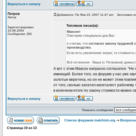
Вернуться к началу
Петров
Добавлено: Пн Янв 15, 2007 11:47 am
Заголовок со
Автор
Тепляков писал(а):
Зарегистрирован:
10.08.2004
Максон!
Сообщения: 282
Повторяю специально дла Вас:
я считаю, что
согласно закону трудовой 
производство
.
Если есть увеличение затрат, то стоимость 
Всё остальное - Ваши (с Петровым) домыс
А вот с этим Максон напрасно согласился. "Не 
имеющий. Более того, на форуме у нас уже зву
золотые веретена, но он не может этим повлия
от того, сколько запатил капиталист рабочему
в конечном итоге по закону стоимости можно с
Вернуться к началу
Показать сообщения:
Список форумов malchish.org
->
Вопросы
Страница
10
из
13