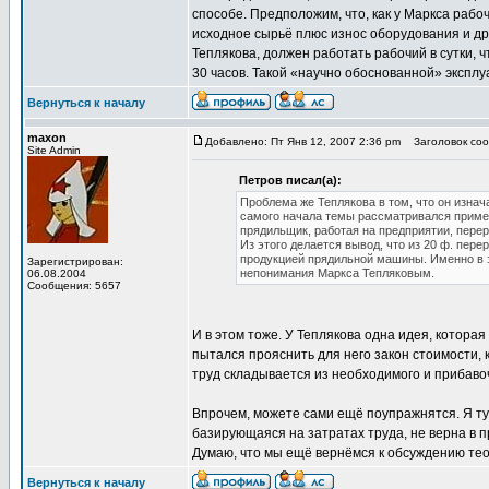
способе. Предположим, что, как у Маркса рабо
исходное сырьё плюс износ оборудования и др
Теплякова, должен работать рабочий в сутки, 
30 часов. Такой «научно обоснованной» эксплу
Вернуться к началу
maxon
Добавлено: Пт Янв 12, 2007 2:36 pm
Заголовок соо
Site Admin
Петров писал(а):
Проблема же Теплякова в том, что он изна
самого начала темы рассматривался приме
прядильщик, работая на предприятии, перера
Из этого делается вывод, что из 20 ф. пере
продукцией прядильной машины. Именно в эт
Зарегистрирован:
непонимания Маркса Тепляковым.
06.08.2004
Сообщения: 5657
И в этом тоже. У Теплякова одна идея, которая
пытался прояснить для него закон стоимости, 
труд складывается из необходимого и прибаво
Впрочем, можете сами ещё поупражнятся. Я тут
базирующаяся на затратах труда, не верна в пр
Думаю, что мы ещё вернёмся к обсуждению тео
Вернуться к началу