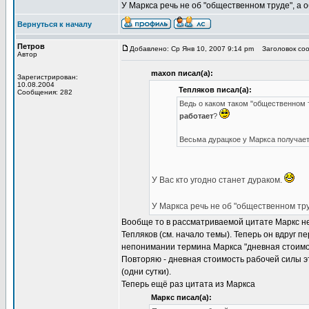
У Маркса речь не об "общественном труде", а
Вернуться к началу
Петров
Добавлено: Ср Янв 10, 2007 9:14 pm
Заголовок сообщ
Автор
maxon писал(а):
Зарегистрирован:
10.08.2004
Тепляков писал(а):
Сообщения: 282
Ведь о каком таком "общественном 
работает
?
Весьма дурацкое у Маркса получае
У Вас кто угодно станет дураком.
У Маркса речь не об "общественном тр
Вообще то в рассматриваемой цитате Маркс н
Тепляков (см. начало темы). Теперь он вдруг п
непонимании термина Маркса "дневная стоимо
Повторяю - дневная стоимость рабочей силы э
(одни сутки).
Теперь ещё раз цитата из Маркса
Маркс писал(а):