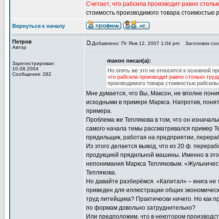
Считает, что рабсила производит равно стольк
стоимость производимого товара стоимостью р
Вернуться к началу
Петров
Добавлено: Пт Янв 12, 2007 1:04 pm
Заголовок соо
Автор
maxon писал(а):
Зарегистрирован:
10.08.2004
Но опять же это не относится к основной п
Сообщения: 282
что рабсила производит равно столько труд
производимого товара стоимостью рабсилы 
Мне думается, что Вы, Максон, не вполне пони
исходными в примере Маркса. Напротив, понят
примера.
Проблема же Теплякова в том, что он изначал
самого начала темы рассматривался пример Т
прядильщик, работая на предприятии, перераба
Из этого делается вывод, что из 20 ф. перераб
продукцией прядильной машины. Именно в этой
непонимания Маркса Тепляковым. «Жульничеств
Теплякова.
Но давайте разберёмся. «Капитал» – книга не
приведен для иллюстрации общих экономическ
труд литейщика? Практически ничего. Но как п
по формам довольно затруднительно?
Или предположим, что в некотором производств