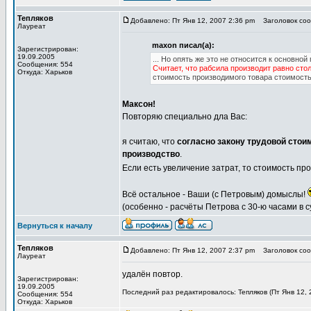
Тепляков
Добавлено: Пт Янв 12, 2007 2:36 pm
Заголовок соо
Лауреат
maxon писал(а):
Зарегистрирован:
19.09.2005
... Но опять же это не относится к основно
Сообщения: 554
Считает, что рабсила производит равно сто
Откуда: Харьков
стоимость производимого товара стоимость
Максон!
Повторяю специально дла Вас:
я считаю, что
согласно закону трудовой стои
производство
.
Если есть увеличение затрат, то стоимость про
Всё остальное - Ваши (с Петровым) домыслы!
(особенно - расчёты Петрова с 30-ю часами в су
Вернуться к началу
Тепляков
Добавлено: Пт Янв 12, 2007 2:37 pm
Заголовок соо
Лауреат
удалён повтор.
Зарегистрирован:
19.09.2005
Последний раз редактировалось: Тепляков (Пт Янв 12, 
Сообщения: 554
Откуда: Харьков