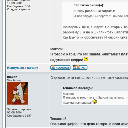
19.09.2005
Тепляков писал(а):
Сообщения: 554
Откуда: Харьков
Я беру
реальные затраты
!
А вот откуда Вы берёте "6 шиллингов
Во-первых, не я, а Маркс. Во-вторых, 
рабочему 3, а не 6 шиллингов? Заплати
Как Вы-то их обоснуете? И как они свя
Максон!
Я говорю о том, что эти 3шилл. капиталист
пла
надуманная цифра!
Вернуться к началу
maxon
Добавлено: Пт Янв 12, 2007 7:01 pm
Заголовок соо
Site Admin
Тепляков писал(а):
Максон!
Я говорю о том, что эти 3шилл. капиталист
надуманная цифра!
Зарегистрирован:
06.08.2004
Сообщения: 5657
Тепляков!
Реальная цифра - это
цена
товара. И если исхо