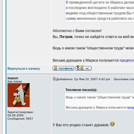
В приведенной цитате из Маркса дела
в последних воплощено 6 рабочих часов
видимо под общественным трудом Вы по
сумму жизненных средств рабочего на 
Абсолютно с Вами согласен!
Вы,
Петров
, точно не найдёте ответа на мой в
Ведь о каком таком "общественном труде" можн
Весьма дурацкое у Маркса получается
предпо
Вернуться к началу
maxon
Добавлено: Ср Янв 10, 2007 4:42 pm
Заголовок сообщ
Site Admin
Тепляков писал(а):
Ведь о каком таком "общественном труде" 
Весьма дурацкое у Маркса получается
пре
Зарегистрирован:
06.08.2004
Сообщения: 5657
У Вас кто угодно станет дураком.