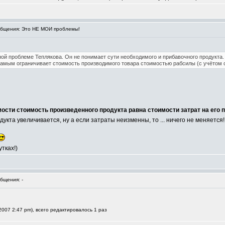
бщения: Это НЕ МОИ проблемы!
овной проблеме Теплякова. Он не понимает сути необходимого и прибавочного продукта
амым ограничивает стоимость производимого товара стоимостью рабсилы (с учётом 
мости стоимость произведенного продукта равна стоимости затрат на его 
дукта увеличивается, ну а если затраты неизменны, то ... ничего не меняется
тках!)
бщения: -
2007 2:47 pm), всего редактировалось 1 раз