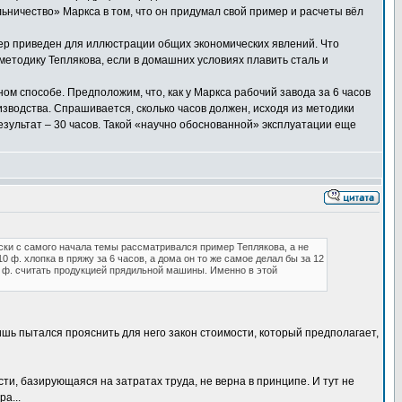
ьничество» Маркса в том, что он придумал свой пример и расчеты вёл
ер приведен для иллюстрации общих экономических явлений. Что
етодику Теплякова, если в домашних условиях плавить сталь и
ом способе. Предположим, что, как у Маркса рабочий завода за 6 часов
зводства. Спрашивается, сколько часов должен, исходя из методики
езультат – 30 часов. Такой «научно обоснованной» эксплуатации еще
ски с самого начала темы рассматривался пример Теплякова, а не
ф. хлопка в пряжу за 6 часов, а дома он то же самое делал бы за 12
10 ф. считать продукцией прядильной машины. Именно в этой
 лишь пытался прояснить для него закон стоимости, который предполагает,
ти, базирующаяся на затратах труда, не верна в принципе. И тут не
а...