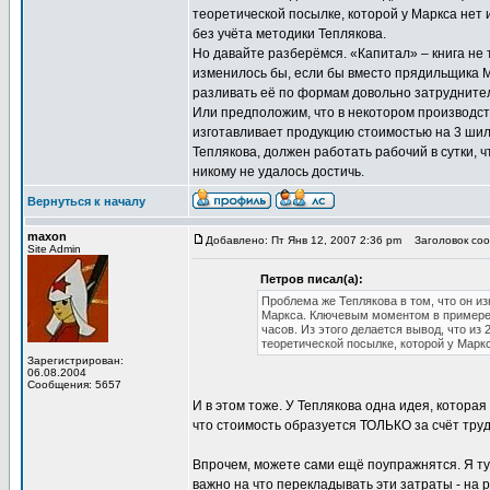
теоретической посылке, которой у Маркса нет 
без учёта методики Теплякова.
Но давайте разберёмся. «Капитал» – книга не
изменилось бы, если бы вместо прядильщика М
разливать её по формам довольно затрудните
Или предположим, что в некотором производств
изготавливает продукцию стоимостью на 3 шил
Теплякова, должен работать рабочий в сутки, 
никому не удалось достичь.
Вернуться к началу
maxon
Добавлено: Пт Янв 12, 2007 2:36 pm
Заголовок соо
Site Admin
Петров писал(а):
Проблема же Теплякова в том, что он и
Маркса. Ключевым моментом в примере с
часов. Из этого делается вывод, что из
теоретической посылке, которой у Марк
Зарегистрирован:
06.08.2004
Сообщения: 5657
И в этом тоже. У Теплякова одна идея, которая
что стоимость образуется ТОЛЬКО за счёт труд
Впрочем, можете сами ещё поупражнятся. Я тут
важно на что перекладывать эти затраты - на 