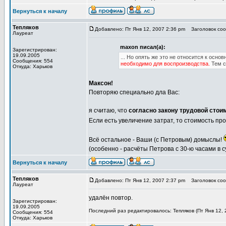
Вернуться к началу
Тепляков
Добавлено: Пт Янв 12, 2007 2:36 pm
Заголовок соо
Лауреат
maxon писал(а):
Зарегистрирован:
19.09.2005
... Но опять же это не относится к осн
Сообщения: 554
необходимо для воспроизводства.
Тем с
Откуда: Харьков
Максон!
Повторяю специально дла Вас:
я считаю, что
согласно закону трудовой стои
Если есть увеличение затрат, то стоимость про
Всё остальное - Ваши (с Петровым) домыслы!
(особенно - расчёты Петрова с 30-ю часами в су
Вернуться к началу
Тепляков
Добавлено: Пт Янв 12, 2007 2:37 pm
Заголовок соо
Лауреат
удалён повтор.
Зарегистрирован:
19.09.2005
Последний раз редактировалось: Тепляков (Пт Янв 12, 
Сообщения: 554
Откуда: Харьков