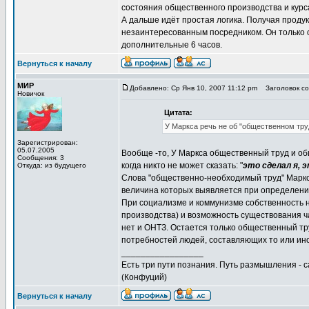
состояния общественного производства и курса
А дальше идёт простая логика. Получая продук
незаинтересованным посредником. Он только ок
дополнительные 6 часов.
Вернуться к началу
МИР
Добавлено: Ср Янв 10, 2007 11:12 pm
Заголовок со
Новичок
Цитата:
У Маркса речь не об "общественном тру
Зарегистрирован:
05.07.2005
Вообще -то, У Маркса общественный труд и о
Сообщения: 3
когда никто не может сказать: "
это сделал я, 
Откуда: из будущего
Слова "общественно-необходимый труд" Маркс 
величина которых выявляется при определении
При социализме и коммунизме собственность н
производства) и возможность существования ч
нет и ОНТЗ. Остается только общественный 
потребностей людей, составляющих то или ин
_________________
Есть три пути познания. Путь размышления - с
(Конфуций)
Вернуться к началу