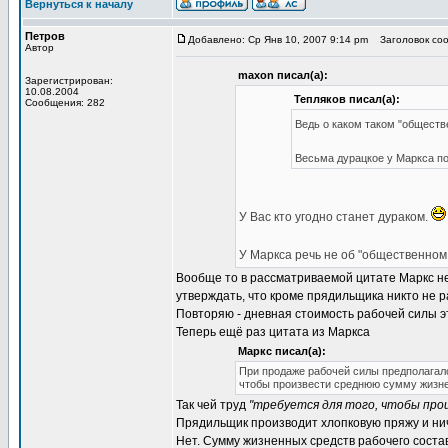
Вернуться к началу
Петров
Добавлено: Ср Янв 10, 2007 9:14 pm
Заголовок сообщ
Автор
maxon писал(а):
Зарегистрирован:
10.08.2004
Тепляков писал(а):
Сообщения: 282
Ведь о каком таком "обществ
Весьма дурацкое у Маркса п
У Вас кто угодно станет дураком.
У Маркса речь не об "общественном
Вообще то в рассматриваемой цитате Маркс н
утверждать, что кроме прядильщика никто не 
Повторяю - дневная стоимость рабочей силы э
Теперь ещё раз цитата из Маркса
Маркс писал(а):
При продаже рабочей силы предполагалос
чтобы произвести среднюю сумму жизнен
Так чей труд
"требуется для того, чтобы про
Прядильщик производит хлопковую пряжу и ниче
Нет. Сумму жизненных средств рабочего соста