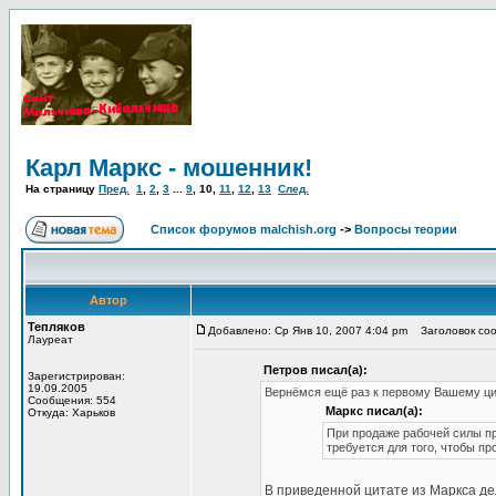
Карл Маркс - мошенник!
На страницу
Пред.
1
,
2
,
3
...
9
,
10
,
11
,
12
,
13
След.
Список форумов malchish.org
->
Вопросы теории
Автор
Тепляков
Добавлено: Ср Янв 10, 2007 4:04 pm
Заголовок сообщ
Лауреат
Петров писал(а):
Зарегистрирован:
19.09.2005
Вернёмся ещё раз к первому Вашему ци
Сообщения: 554
Маркс писал(а):
Откуда: Харьков
При продаже рабочей силы пре
требуется для того, чтобы п
В приведенной цитате из Маркса д