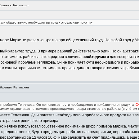
бщения: Re: maxon
уд и общественно необходимый труд - это
разные
понятия.
мере Маркс не указал конкретно про
общественный
труд. Но любой труд у 
нный
характер труда. В примере рабочий действительно один. Но он абстракт
 Но стоимость рабсилы - это
средняя
величина
необходимого
для воспроизвод
к основной проблеме Теплякова. Он не понимает сути необходимого и прибаво
ем самым ограничивает стоимость производимого товара стоимостью рабсилы
бщения: Re: maxon
ой проблеме Теплякова. Он не понимает сути необходимого и прибавочного продукта.
Сч
амым ограничивает стоимость производимого товара стоимостью рабсилы (с учётом 
имаете Теплякова. Да и понятия необходимого и прибавочного продукта не я
тате рассмотрения этого примера.
ьно неявно использовал собственное понимание цифр примера Маркса. Фактич
предположение, будто прядильщик, работая на предприятии, перерабатывает 1
 переработанных за 12 часов 10 ф. надо зачислить на счёт прядильщика, а ещ