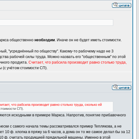
Маркса общественно
необходим
. Иначе он не будет иметь стоимости.
ный, "усреднённый по обществу". Какому-то рабочему надо не 3
ства рабочей силы труда. Можно назвать его "общественным" по этой
чного продукта.
Считает, что рабсила производит равно столько труда,
 (с учётом стоимости СП).
итает, что рабсила производит равно столько труда, сколько ей
стоимости СП).
вляются исходными в примере Маркса. Напротив, понятие прибавочного
ески с самого начала темы рассматривался пример Теплякова, а не
0 ф. хлопка в пряжу за 6 часов, а дома он то же самое делал бы за 12
е 10 ф. считать продукцией прядильной машины. Именно в этой