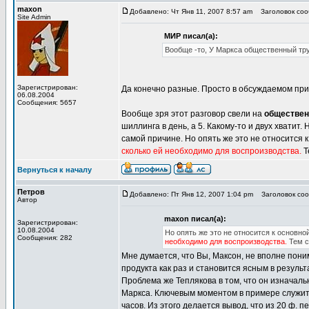
maxon
Добавлено: Чт Янв 11, 2007 8:57 am
Заголовок соо
Site Admin
МИР писал(а):
Вообще -то, У Маркса общественный тр
Зарегистрирован:
Да конечно разные. Просто в обсуждаемом при
06.08.2004
Сообщения: 5657
Вообще зря этот разговор свели на
обществе
шиллинга в день, а 5. Какому-то и двух хватит.
самой причине. Но опять же это не относится 
сколько ей необходимо для воспроизводства.
Т
Вернуться к началу
Петров
Добавлено: Пт Янв 12, 2007 1:04 pm
Заголовок соо
Автор
maxon писал(а):
Зарегистрирован:
10.08.2004
Но опять же это не относится к основн
Сообщения: 282
необходимо для воспроизводства.
Тем с
Мне думается, что Вы, Максон, не вполне пон
продукта как раз и становится ясным в резуль
Проблема же Теплякова в том, что он изначал
Маркса. Ключевым моментом в примере служит 
часов. Из этого делается вывод, что из 20 ф.