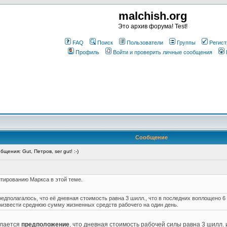
malchish.org
Это архив форума! Test!
FAQ
Поиск
Пользователи
Группы
Регист
Профиль
Войти и проверить личные сообщения
Сообщение
ения: Gut, Петров, ser gut! :-)
тированию Маркса в этой теме.
дполагалось, что её дневная стоимость равна 3 шилл., что в последних воплощено 6 
роизвести среднюю сумму жизненных средств рабочего на один день.
елается
предположение
, что дневная стоимость рабочей силы равна 3 шилл.