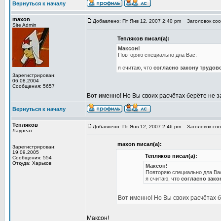
Вернуться к началу
maxon
Добавлено: Пт Янв 12, 2007 2:40 pm
Заголовок соо
Site Admin
Тепляков писал(а):
Максон!
Повторяю специально дла Вас:
я считаю, что
согласно закону трудов
Зарегистрирован:
06.08.2004
Сообщения: 5657
Вот именно! Но Вы своих расчётах берёте не 
Вернуться к началу
Тепляков
Добавлено: Пт Янв 12, 2007 2:46 pm
Заголовок соо
Лауреат
maxon писал(а):
Зарегистрирован:
19.09.2005
Тепляков писал(а):
Сообщения: 554
Откуда: Харьков
Максон!
Повторяю специально дла Ва
я считаю, что
согласно зако
Вот именно! Но Вы своих расчётах 
Максон!