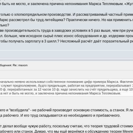
и быть не могло, и заключена причина непонимания Маркса Тепляковым. «Жул
 только о хлопкопрядильном производстве. И рассматриваемый частный прим
аркс рассмотрел бы труд литейщика? Практически ничего. Но как применить м
льно?
е производительность труда в заводских условиях в 5 раз выше, чем при ручн
л. больше, чем исходное сырьё плюс износ оборудования и др. издержки прои
чтобы получать зарплату в 3 шилл.? Несложный расчёт даёт поразительный р
бщения: Re: maxon
значально неявно использовал собственное понимание цифр примера Маркса. Фактиче
лужит предположение, будто прядильщик, работая на предприятии, перерабатывает 10 
 20 ф. переработанных за 12 часов 10 ф. надо зачислить на счёт прядильщика, а еще 
са нет и быть не могло, и заключена причина непонимания Маркса Тепляковым.
 его и "возбудила" - не рабочий производит основную стоимость, а станок. Я
а рабочего. И его труд складывается из необходимого и прибавочного.
 делал вообще чужую работу, поскольку считаю, что теория трудовой стоимос
рабочего или станок. Думаю, что мы ещё вернёмся к обсуждению теории Менгер