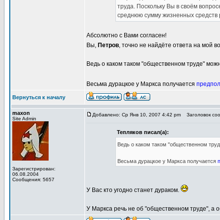
труда. Поскольку Вы в своём вопрос
среднюю сумму жизненных средств р
Абсолютно с Вами согласен!
Вы,
Петров
, точно не найдёте ответа на мой в
Ведь о каком таком "общественном труде" можн
Весьма дурацкое у Маркса получается
предпо
Вернуться к началу
maxon
Добавлено: Ср Янв 10, 2007 4:42 pm
Заголовок сообщ
Site Admin
Тепляков писал(а):
Ведь о каком таком "общественном труд
Весьма дурацкое у Маркса получается
Зарегистрирован:
06.08.2004
Сообщения: 5657
У Вас кто угодно станет дураком.
У Маркса речь не об "общественном труде", а