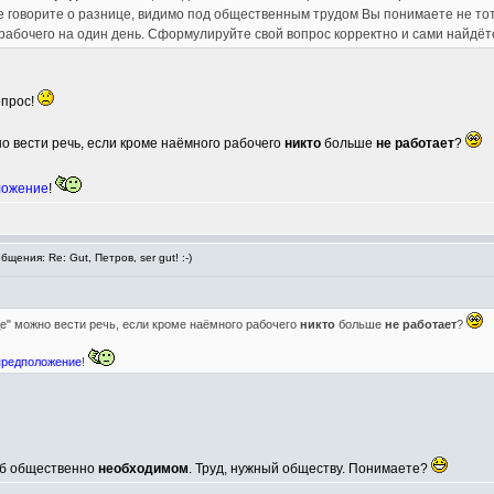
е говорите о разнице, видимо под общественным трудом Вы понимаете не тот
абочего на один день. Сформулируйте свой вопрос корректно и сами найдёте
опрос!
о вести речь, если кроме наёмного рабочего
никто
больше
не работает
?
ложение
!
ения: Re: Gut, Петров, ser gut! :-)
е" можно вести речь, если кроме наёмного рабочего
никто
больше
не работает
?
предположение
!
 об общественно
необходимом
. Труд, нужный обществу. Понимаете?