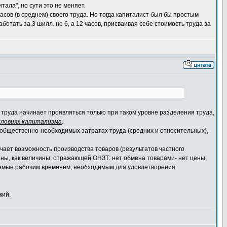
ала", но сути это не меняет.
асов (в среднем) своего труда. Но тогда капиталист был бы простым
отать за 3 шилл. не 6, а 12 часов, присваивая себе стоимость труда за
труда начинает проявляться только при таком уровне разделения труда,
словиях капитализма
.
б общественно-необходимых затратах труда (средних и относительных),
чает возможность производства товаров (результатов частного
ены, как величины, отражающей ОНЗТ: нет обмена товарами- нет цены,
яемые рабочим временем, необходимым для удовлетворения
кий.