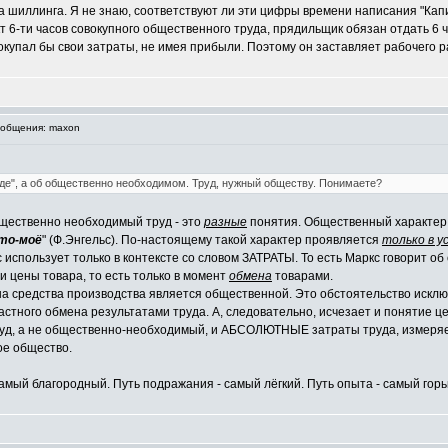
 шиллинга. Я не знаю, соответствуют ли эти цифры времени написания "Капит
т 6-ти часов совокупного общественного труда, прядильщик обязан отдать 6 ч
упал бы свои затраты, не имея прибыли. Поэтому он заставляет рабочего раб
общения: maxon
де", а об общественно необходимом. Труд, нужный обществу. Понимаете?
бщественно необходимый труд - это
разные
понятия. Общественный характер 
это-моё
" (Ф.Энгельс). По-настоящему такой характер проявляется
только в у
использует только в контексте со словом ЗАТРАТЫ. То есть Маркс говорит о
 цены товара, то есть только в момент
обмена
товарами.
а средства производства является общественной. Это обстоятельство исклю
астного обмена результатами труда. А, следовательно, исчезает и понятие ц
труд, а не общественно-необходимый, и АБСОЛЮТНЫЕ затраты труда, измер
ое общество.
амый благородный. Путь подражания - самый лёгкий. Путь опыта - самый горь