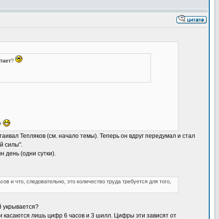
тает
?
?
аивал Тепляков (см. начало темы). Теперь он вдруг передумал и стал
й силы".
 день (одни сутки).
ов и что, следовательно, это количество труда требуется для того,
й укрывается?
и касаются лишь цифр 6 часов и 3 шилл. Цифры эти зависят от