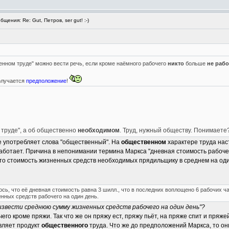
ения: Re: Gut, Петров, ser gut! :-)
енном труде" можно вести речь, если кроме наёмного рабочего
никто
больше
не рабо
олучается
предположение
!
 труде", а об общественно
необходимом
. Труд, нужный обществу. Понимаете
е употребляет слова "общественный". На
общественном
характере труда наст
работает. Причина в непонимании термина Маркса "дневная стоимость рабоче
то стоимость жизненных средств необходимых прядильщику в среднем на один
ь, что её дневная стоимость равна 3 шилл., что в последних воплощено 6 рабочих час
ных средств рабочего на один день.
извести среднюю сумму жизненных средств рабочего на один день"?
го кроме пряжи. Так что же он пряжу ест, пряжу пьёт, на пряже спит и пряже
вляет продукт
общественного
труда. Что же до предположений Маркса, то он