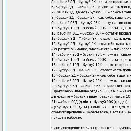
5) рабочий 5Д – буржуй 5К – остатки прошлых 
6) буржуй 3Д – Фабиан 3К – отдает часть долга;
7) Фабиан 3Д (дебет) - буржуй 3К – покупка тов
8 ) буржуй 2Д – буржуй 2К – сам себе, кушать х
9) рабочий 95Д – буржуй 95К – покупка товаров
10) буржуй 100Д – рабочий 100К – производство
11) рабочий 10Д – буржуй 10К – остатки прошл
12) буржуй 3Д – Фабиан 3К – отдает часть долг
13) буржуй 2Д – буржуй 2К – сам себе, кушать х
// обратите внимание, платежи стабилизировал
14) рабочий 95Д – буржуй 95К – покупка товаро
15) буржуй 100Д – рабочий 100К – производство
16) рабочий 10Д – буржуй 10К – остатки прошл
17) буржуй 3Д – Фабиан 3К – отдает часть долг
18 ) буржуй 2Д – буржуй 2К – сам себе, кушать 
19) рабочий 95Д – буржуй 95К – покупка товаро
20) буржуй 96Д – Фабиан 96К – отдает остаток
// фактически Фабиану отдано 105, т.е. 4 – нак
// в кредите у буржуя в виде товарной массы 1
21) Фабиан 96Д (дебет) - буржуй 96К (кредит) –
// у буржуя 100 единиц наличных + 10 задел. 
стабилизировались, заделы тоже, а вот Фабиан
пойдет в рабочие.
Одно допущение Фабиан тратит все полученны