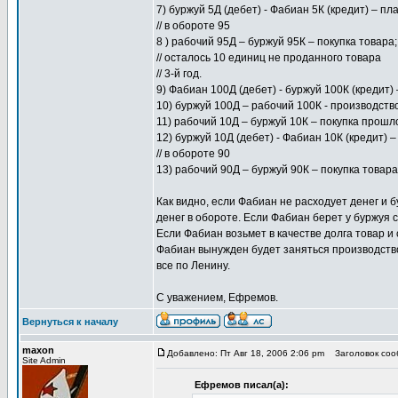
7) буржуй 5Д (дебет) - Фабиан 5К (кредит) – пл
// в обороте 95
8 ) рабочий 95Д – буржуй 95К – покупка товара;
// осталось 10 единиц не проданного товара
// 3-й год.
9) Фабиан 100Д (дебет) - буржуй 100К (кредит) 
10) буржуй 100Д – рабочий 100К - производство
11) рабочий 10Д – буржуй 10К – покупка прошл
12) буржуй 10Д (дебет) - Фабиан 10К (кредит) –
// в обороте 90
13) рабочий 90Д – буржуй 90К – покупка товара
Как видно, если Фабиан не расходует денег и
денег в обороте. Если Фабиан берет у буржуя со
Если Фабиан возьмет в качестве долга товар и с
Фабиан вынужден будет заняться производств
все по Ленину.
С уважением, Ефремов.
Вернуться к началу
maxon
Добавлено: Пт Авг 18, 2006 2:06 pm
Заголовок сооб
Site Admin
Ефремов писал(а):