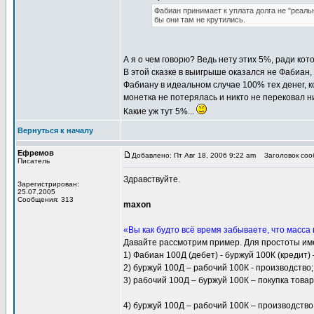
Фабиан принимает к уплата долга не "реаль
бы они там не крутились.
А я о чем говорю? Ведь нету этих 5%, ради кот
В этой сказке в выигрыше оказался не Фабиан, 
Фабиану в идеальном случае 100% тех денег, ко
монетка не потерялась и никто не перековал н
Какие уж тут 5%...
Вернуться к началу
Ефремов
Добавлено: Пт Авг 18, 2006 9:22 am
Заголовок сооб
Писатель
Здравствуйте.
Зарегистрирован:
25.07.2005
Сообщения: 313
maxon
«Вы как будто всё время забываете, что масса
Давайте рассмотрим пример. Для простоты име
1) Фабиан 100Д (дебет) - буржуй 100К (кредит) 
2) буржуй 100Д – рабочий 100К - производство;
3) рабочий 100Д – буржуй 100К – покупка товар
4) буржуй 100Д – рабочий 100К – производство 