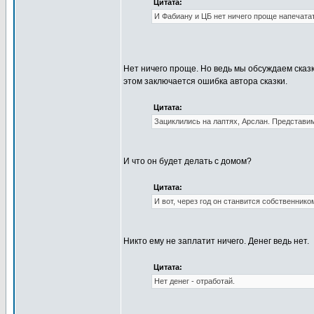
Цитата:
И Фабиану и ЦБ нет ничего проще напечата
Нет ничего проще. Но ведь мы обсуждаем сказку
этом заключается ошибка автора сказки.
Цитата:
Зациклились на лаптях, Арслан. Представим 
И что он будет делать с домом?
Цитата:
И вот, через год он станвится собственнико
Никто ему не заплатит ничего. Денег ведь нет.
Цитата:
Нет денег - отработай.