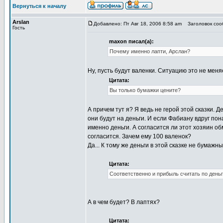
Вернуться к началу
Arslan
Добавлено: Пт Авг 18, 2006 8:58 am
Заголовок сооб
Гость
maxon писал(а):
Почему именно лапти, Арслан?
Ну, пусть будут валенки. Ситуацию это не меня
Цитата:
Вы только бумажки цените?
А причем тут я? Я ведь не герой этой сказки. Д
они будут на деньги. И если Фабиану вдруг по
именно деньги. А согласится ли этот хозяин об
согласится. Зачем ему 100 валенок?
Да... К тому же деньги в этой сказке не бумажн
Цитата:
Соответственно и прибыль считать по деньг
А в чем будет? В лаптях?
Цитата: