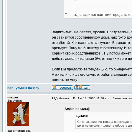
То есть, затарится лаптями, продать к
Зациклились на лаптях, Арслан. Представим нечт
он станвится собственником дома какого-то дол
отработай. Как наживаются кулаки, Вы знаете. 
арендует. Тому же бывшему собственнику. И теп
Кормит своих родственников... Ну потом может
добыть дополнительные 5%, отняв их у того до
Если Вы продолжите тенденцию, то обнаружите 
А жители - лишь его слуги, отрабатывающие св
помочь не могу.
Вернуться к началу
maxon
Добавлено: Пт Авг 18, 2006 11:30 am
Заголовок соо
Site Admin
Arslan писал(а):
Цитата:
Хотя накопление товара на складе и
так и не сможет - денег в обороте дл
Зарегистрирован: