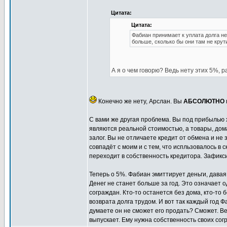
Цитата:
Цитата:
Фабиан принимает к уплата долга не
больше, сколько бы они там не крут
А я о чем говорю? Ведь нету этих 5%, р
Конечно же нету, Арслан. Вы
АБСОЛЮТНО
С вами же другая проблема. Вы под прибылью хо
являются реальной стоимостью, а товары, дома
залог. Вы не отличаете кредит от обмена и не
совпадёт с моим и с тем, что испльзовалось в с
переходит в собственность кредитора. Зафик
Теперь о 5%. Фабиан эмиттирует деньги, давая 
Денег не станет больше за год. Это означает 
сограждан. Кто-то останется без дома, кто-то 
возврата долга трудом. И вот так каждый год
думаете он не сможет его продать? Сможет. Ве
выпускает. Ему нужна собственность своих согр