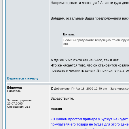
Например, сплети лапти, да? А лапти куда дева
Вобщем, остальные Ваши предположения насчет
Цитата:
Если Вы продолжите тенденцию, то обнаружи
его.
А где же 5%? Их-то как не было, так и нет.
Что же касается того, что он становится хозяин
позволили чеканить деньги. В принципе на этом
Вернуться к началу
Ефремов
Добавлено: Пт Авг 18, 2006 12:40 pm
Заголовок соо
Писатель
Здравствуйте.
Зарегистрирован:
25.07.2005
Сообщения: 313
maxon
«В Вашем простом примере у буржуя не будет п
покупателя его товара не будет для этого дене