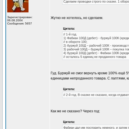
Сделаем проводки строго по сказке. 1 обор
Зарегистрирован:
Жутко не хотелось, но сделаем.
06.08.2004
Сообщения: 5657
Цитата:
// 1-й год.
1) Фабиан 100Д (дебет) - буржуй 100К (креди
// в обороте 100;
2) буржуй 100Д – рабочий 100К - производст
3) рабочий 100Д – буржуй 100К – покупка то
4) буржуй 100Д (дебет) - Фабиан 100К (кредит
// осталось 5 единиц не проданного товара
Гуд. Буржуй не смог вернуть кроме 100% ещё 5
единицами непроданного товара. С лаптями, 
Цитата:
// 2-й год. В сказке не сказано, когда отдав
Как же не сказано? Через год:
Цитата:
Фабиан дал им поспорить немного, и затем 