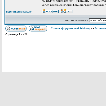
бы отдать часть своих СП Фабиану. Половину а
через конечное время Фабиан станет полным со
Вернуться к началу
Показать сообщения:
Список форумов malchish.org
->
Экономи
Страница
2
из
24