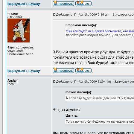
Вернуться к началу
maxon
Добавлено: Пт Авг 18, 2006 9:46 am
Заголовок сооб
Site Admin
Ефремов писал(а):
«Вы как будто всё время забываете, что ма
Давайте рассмотрим пример. Для простоты 
Зарегистрирован:
06.08.2004
В Вашем простом примере у буржуя не будет пр
Сообщения: 5657
покупателя его товара не будет для этого дене
эти излишки товара Ваш буржуй так и не сможет
Вернуться к началу
Arslan
Добавлено: Пт Авг 18, 2006 11:04 am
Заголовок соо
Гость
maxon писал(а):
А если это будет земля, дом или СП? Изме
Нет, не изменит.
Цитата:
Тогда почему бы Фабиану не начеканить себ
Дык ведь, в том то и дело, что по условиям ск