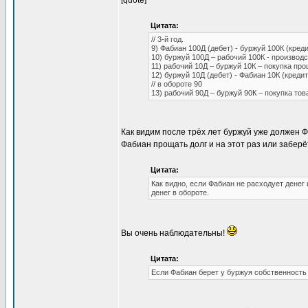
[quote]
Цитата:
// 3-й год.
9) Фабиан 100Д (дебет) - буржуй 100К (креди
10) буржуй 100Д – рабочий 100К - производс
11) рабочий 10Д – буржуй 10К – покупка пр
12) буржуй 10Д (дебет) - Фабиан 10К (кредит
// в обороте 90
13) рабочий 90Д – буржуй 90К – покупка тов
Как видим после трёх лет буржуй уже должен Ф
Фабиан прощать долг и на этот раз или заберё
Цитата:
Как видно, если Фабиан не расходует денег
денег в обороте.
Вы очень наблюдательны!
Цитата:
Если Фабиан берет у буржуя собственность в