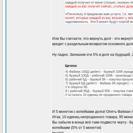
каждый получил от меня столько, сколько п
каждый из вас получит сейчас, столько дол
«Поскольку я предлагаю вам услуги, т.е. я
монет, которые каждый из вас возьмет у ме
задолженность. Эти 5 монет будут платой мн
Или Вы считаете, что вернуть долг - это верн
кредит с раздельным возвратом основного дол
Ну ладно. Запишем эти 5% в долг на будущий, 2 
Цитата:
4) Фабиан 100Д (дебет) - буржуй 100К (креди
5) буржуй 100Д – рабочий 100К - производст
6) рабочий 5Д – буржуй 5К – покупка прошл
7) буржуй 5Д (дебет) - Фабиан 5К (кредит) –
// в обороте 95
8 ) рабочий 95Д – буржуй 95К – покупка това
// осталось 10 единиц не проданного товара
И 5 монеток с копейками долга! Опять Фабиан
Итак, 10 единиц непроданного товара, 95 монет
Вы забыли в конце всё-таки подвести черту - 
копейками (5% от 5 монеток)