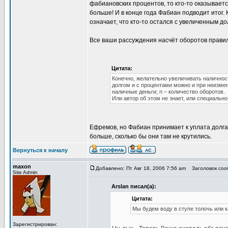
фабиановских процентов, то кто-то оказывается
больше! И в конце года Фабиан подводит итог. 
означает, что кто-то остался с увеличенным до
Все ваши рассуждения насчёт оборотов правил
Цитата:
Конечно, желательно увеличивать наличност
долгом и с процентами можно и при неизменн
наличные деньги; n – количество оборотов.
Или автор об этом не знает, или специальн
Ефремов, но Фабиан принимает к уплата долга 
больше, сколько бы они там не крутились.
Вернуться к началу
maxon
Добавлено: Пт Авг 18, 2006 7:56 am
Заголовок сооб
Site Admin
Arslan писал(а):
Цитата:
Мы будем воду в ступе толочь или к
Зарегистрирован: