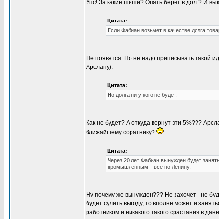
Упс! За какие шиши? Опять берёт в долг? И выку
Цитата:
Если Фабиан возьмет в качестве долга товар
Не появятся. Но не надо приписывать такой иди
Арслану).
Цитата:
Но долга ни у кого не будет.
Как не будет? А откуда вернут эти 5%??? Арсла
ближайшему соратнику?
Цитата:
Через 20 лет Фабиан вынужден будет занят
промышленным – все по Ленину.
Ну почему же вынужден??? Не захочет - не буд
будет сулить выгоду, то вполне может и занят
работником и никакого такого срастания в данн