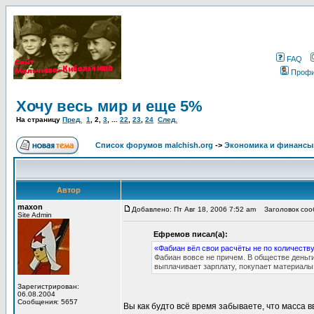
FAQ
Проф
Хочу весь мир и еще 5%
На страницу
Пред.
1
,
2
,
3
, ...
22
,
23
,
24
След.
Список форумов malchish.org
->
Экономика и финансы
Автор
maxon
Добавлено: Пт Авг 18, 2006 7:52 am
Заголовок сооб
Site Admin
Ефремов писал(а):
«Фабиан вёл свои расчёты не по количеству
Фабиан вовсе не причем. В обществе деньг
выплачивает зарплату, покупает материалы 
Зарегистрирован:
06.08.2004
Сообщения: 5657
Вы как будто всё время забываете, что масса 