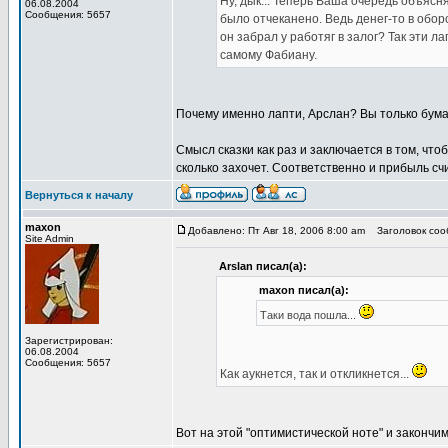
Ну, дык... Теперь Ваша очередь объясн
06.08.2004
Сообщения: 5657
было отчеканено. Ведь денег-то в обо
он забрал у работяг в залог? Так эти л
самому Фабиану.
Почему именно лапти, Арслан? Вы только бум
Смысл сказки как раз и заключается в том, что
сколько захочет. Соответственно и прибыль счи
Вернуться к началу
maxon
Добавлено: Пт Авг 18, 2006 8:00 am
Заголовок сооб
Site Admin
Arslan писал(а):
maxon писал(а):
Таки вода пошла...
Зарегистрирован:
06.08.2004
Сообщения: 5657
Как аукнется, так и откликнется...
Вот на этой "оптимистической ноте" и закончим