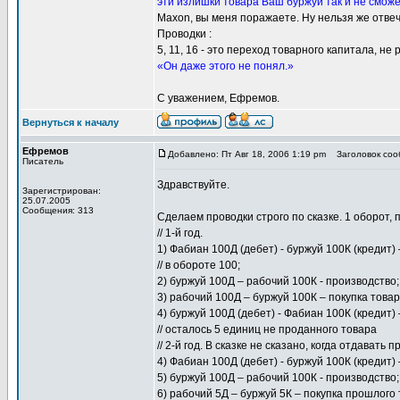
эти излишки товара Ваш буржуй так и не сможет
Maxon, вы меня поражаете. Ну нельзя же отвеч
Проводки :
5, 11, 16 - это переход товарного капитала, н
«Он даже этого не понял.»
С уважением, Ефремов.
Вернуться к началу
Ефремов
Добавлено: Пт Авг 18, 2006 1:19 pm
Заголовок сооб
Писатель
Здравствуйте.
Зарегистрирован:
25.07.2005
Сообщения: 313
Сделаем проводки строго по сказке. 1 оборот,
// 1-й год.
1) Фабиан 100Д (дебет) - буржуй 100К (кредит) 
// в обороте 100;
2) буржуй 100Д – рабочий 100К - производство;
3) рабочий 100Д – буржуй 100К – покупка товар
4) буржуй 100Д (дебет) - Фабиан 100К (кредит) –
// осталось 5 единиц не проданного товара
// 2-й год. В сказке не сказано, когда отдавать
4) Фабиан 100Д (дебет) - буржуй 100К (кредит) 
5) буржуй 100Д – рабочий 100К - производство;
6) рабочий 5Д – буржуй 5К – покупка прошлого