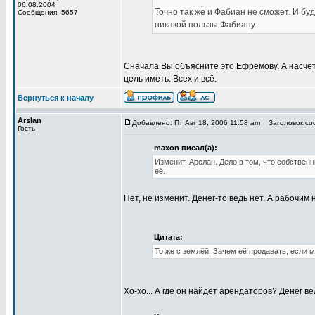
06.08.2004
Точно так же и Фабиан не сможет. И буд
Сообщения: 5657
никакой пользы Фабиану.
Сначала Вы объясните это Ефремову. А насчёт 
цель иметь. Всех и всё.
Вернуться к началу
Arslan
Добавлено: Пт Авг 18, 2006 11:58 am
Заголовок соо
Гость
maxon писал(а):
Изменит, Арслан. Дело в том, что собствен
её.
Нет, не изменит. Денег-то ведь нет. А рабочим
Цитата:
То же с землёй. Зачем её продавать, если 
Хо-хо... А где он найдет арендаторов? Денег ве