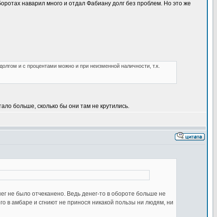
оборотах наварил много и отдал Фабиану долг без проблем. Но это же
долгом и с процентами можно и при неизменной наличности, т.к.
ало больше, сколько бы они там не крутились.
ег не было отчеканено. Ведь денег-то в обороте больше не
его в амбаре и сгниют не принося никакой пользы ни людям, ни