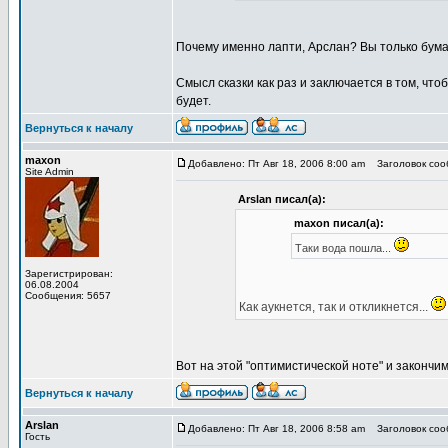
Почему именно лапти, Арслан? Вы только бум
Смысл сказки как раз и заключается в том, что
будет.
Вернуться к началу
maxon
Добавлено: Пт Авг 18, 2006 8:00 am
Заголовок сооб
Site Admin
Arslan писал(а):
maxon писал(а):
Таки вода пошла...
Зарегистрирован:
06.08.2004
Сообщения: 5657
Как аукнется, так и откликнется...
Вот на этой "оптимистической ноте" и закончим
Вернуться к началу
Arslan
Добавлено: Пт Авг 18, 2006 8:58 am
Заголовок сооб
Гость