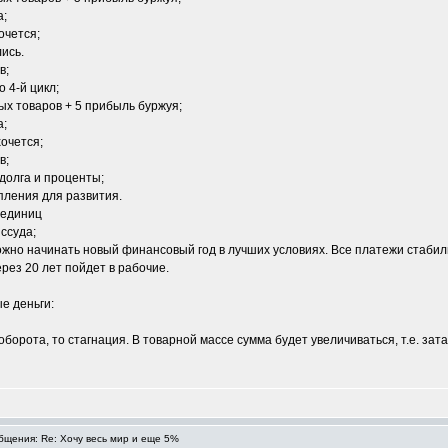
а;
очется;
ись.
в;
 4-й цикл;
ых товаров + 5 прибыль буржуя;
а;
хочется;
в;
 долга и проценты;
опления для развития.
0 единиц
 ссуда;
Можно начинать новый финансовый год в лучших условиях. Все платежи стабил
рез 20 лет пойдет в рабочие.
е деньги:
оборота, то стагнация. В товарной массе сумма будет увеличиваться, т.е. зат
щения: Re: Хочу весь мир и еще 5%