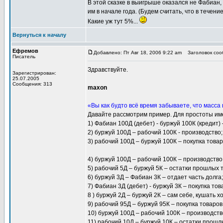
В этой сказке в выигрыше оказался не Фабиан,
им в начале года. (Будем считать, что в течен
Какие уж тут 5%...
Вернуться к началу
Ефремов
Добавлено: Пт Авг 18, 2006 9:22 am
Заголовок сооб
Писатель
Здравствуйте.
Зарегистрирован:
25.07.2005
Сообщения: 313
maxon
«Вы как будто всё время забываете, что масса
Давайте рассмотрим пример. Для простоты име
1) Фабиан 100Д (дебет) - буржуй 100К (кредит) 
2) буржуй 100Д – рабочий 100К - производство;
3) рабочий 100Д – буржуй 100К – покупка товар
4) буржуй 100Д – рабочий 100К – производство 
5) рабочий 5Д – буржуй 5К – остатки прошлых 
6) буржуй 3Д – Фабиан 3К – отдает часть долга;
7) Фабиан 3Д (дебет) - буржуй 3К – покупка тов
8 ) буржуй 2Д – буржуй 2К – сам себе, кушать х
9) рабочий 95Д – буржуй 95К – покупка товаров
10) буржуй 100Д – рабочий 100К – производство
11) рабочий 10Д – буржуй 10К – остатки прошл