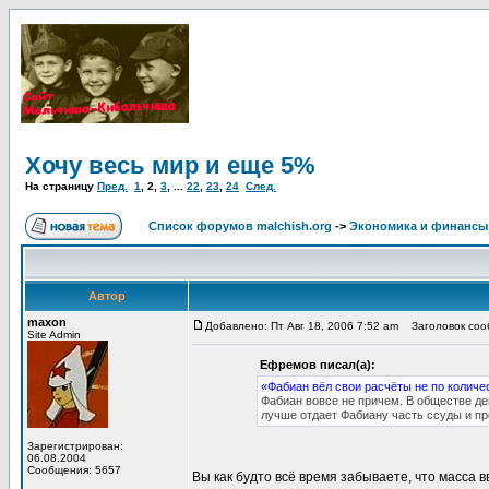
Хочу весь мир и еще 5%
На страницу
Пред.
1
,
2
,
3
, ...
22
,
23
,
24
След.
Список форумов malchish.org
->
Экономика и финансы
Автор
maxon
Добавлено: Пт Авг 18, 2006 7:52 am
Заголовок сооб
Site Admin
Ефремов писал(а):
«Фабиан вёл свои расчёты не по количе
Фабиан вовсе не причем. В обществе де
лучше отдает Фабиану часть ссуды и пр
Зарегистрирован:
06.08.2004
Сообщения: 5657
Вы как будто всё время забываете, что масса 