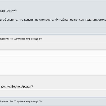
ажки цените?
бы объяснить, что деньги - не стоимость. Их Фабиан может сам наделать столь
щения: Re: Хочу весь мир и еще 5%
 диспут. Верно, Арслан?
щения: Re: Хочу весь мир и еще 5%