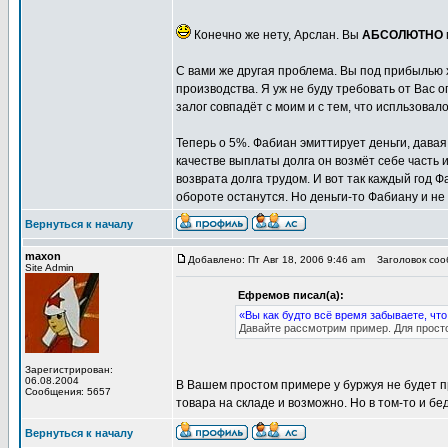
Конечно же нету, Арслан. Вы
АБСОЛЮТНО
С вами же другая проблема. Вы под прибылью хо
производства. Я уж не буду требовать от Вас 
залог совпадёт с моим и с тем, что испльзовал
Теперь о 5%. Фабиан эмиттирует деньги, давая 
качестве выплаты долга он возмёт себе часть и
возврата долга трудом. И вот так каждый год 
обороте останутся. Но деньги-то Фабиану и не 
Вернуться к началу
maxon
Добавлено: Пт Авг 18, 2006 9:46 am
Заголовок сооб
Site Admin
Ефремов писал(а):
«Вы как будто всё время забываете, чт
Давайте рассмотрим пример. Для просто
Зарегистрирован:
06.08.2004
В Вашем простом примере у буржуя не будет пр
Сообщения: 5657
товара на складе и возможно. Но в том-то и бе
Вернуться к началу