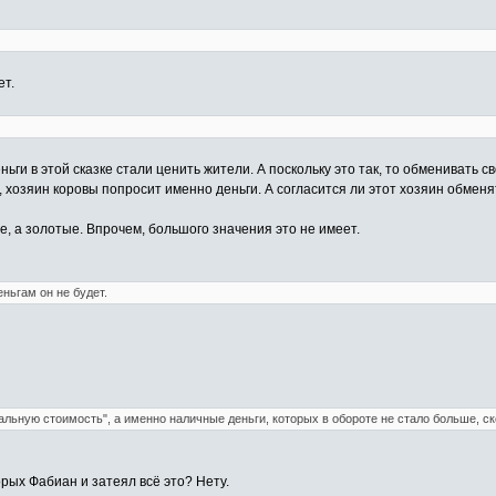
ет.
еньги в этой сказке стали ценить жители. А поскольку это так, то обменивать
ь, хозяин коровы попросит именно деньги. А согласится ли этот хозяин обменя
ые, а золотые. Впрочем, большого значения это не имеет.
ньгам он не будет.
альную стоимость", а именно наличные деньги, которых в обороте не стало больше, ск
орых Фабиан и затеял всё это? Нету.