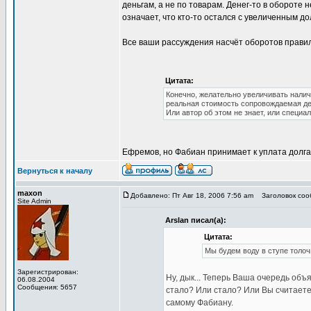
деньгам, а не по товарам. Денег-то в обороте 
означает, что кто-то остался с увеличенным до
Все ваши рассуждения насчёт оборотов правил
Цитата:
Конечно, желательно увеличивать наличн
реальная стоимость сопровождаемая день
Или автор об этом не знает, или специа
Ефремов, но Фабиан принимает к уплата долга 
Вернуться к началу
maxon
Добавлено: Пт Авг 18, 2006 7:56 am
Заголовок сооб
Site Admin
Arslan писал(а):
Цитата:
Мы будем воду в ступе толоч
Зарегистрирован:
Ну, дык... Теперь Ваша очередь объ
06.08.2004
Сообщения: 5657
стало? Или стало? Или Вы считаете 
самому Фабиану.