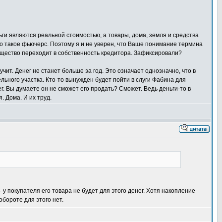
ньги являются реальной стоимостью, а товары, дома, земля и средства
что такое фьючерс. Поэтому я и не уверен, что Ваше понимание термина
 имущество переходит в собственность кредитора. Зафиксировали?
учит. Денег не станет больше за год. Это означает однозначно, что в
ельного участка. Кто-то вынужден будет пойти в слуги Фабина для
. Вы думаете он не сможет его продать? Сможет. Ведь деньги-то в
. Дома. И их труд.
у покупателя его товара не будет для этого денег. Хотя накопление
обороте для этого нет.