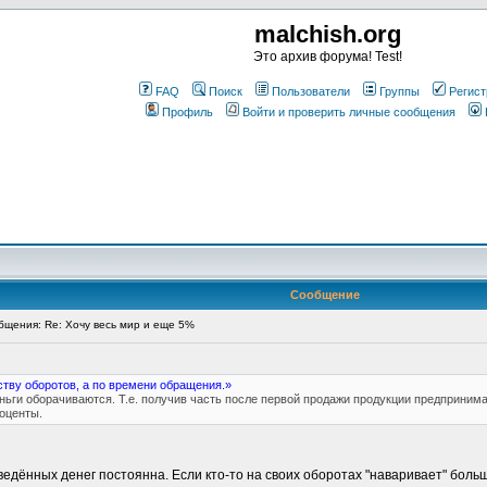
malchish.org
Это архив форума! Test!
FAQ
Поиск
Пользователи
Группы
Регист
Профиль
Войти и проверить личные сообщения
Сообщение
щения: Re: Хочу весь мир и еще 5%
ству оборотов, а по времени обращения.»
ньги оборачиваются. Т.е. получив часть после первой продажи продукции предпринима
оценты.
введённых денег постоянна. Если кто-то на своих оборотах "наваривает" боль