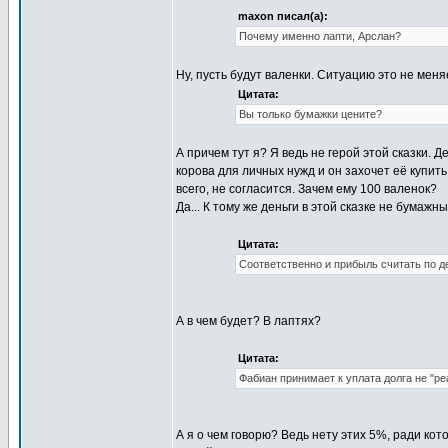
maxon писал(а):
Почему именно лапти, Арслан?
Ну, пусть будут валенки. Ситуацию это не меня
Цитата:
Вы только бумажки цените?
А причем тут я? Я ведь не герой этой сказки. Д
корова для личных нужд и он захочет её купит
всего, не согласится. Зачем ему 100 валенок?
Да... К тому же деньги в этой сказке не бумажн
Цитата:
Соответственно и прибыль считать по де
А в чем будет? В лаптях?
Цитата:
Фабиан принимает к уплата долга не "ре
А я о чем говорю? Ведь нету этих 5%, ради кот