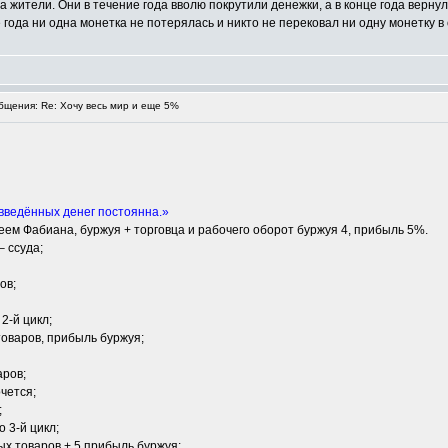
 а жители. Они в течение года вволю покрутили денежки, а в конце года верн
ие года ни одна монетка не потерялась и никто не перековал ни одну монетку 
щения: Re: Хочу весь мир и еще 5%
 введённых денег постоянна.»
ем Фабиана, буржуя + торговца и рабочего оборот буржуя 4, прибыль 5%.
– ссуда;
ов;
2-й цикл;
товаров, прибыль буржуя;
аров;
очется;
;
 3-й цикл;
ых товаров + 5 прибыль буржуя;