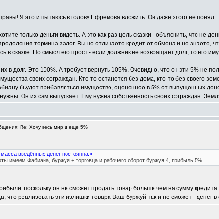
правы! Я это и пытаюсь в голову Ефремова вложить. Он даже этого не понял.
тите только деньги видеть. А это как раз цель сказки - объяснить, что не де
определения термина залог. Вы не отличаете кредит от обмена и не знаете, 
ось в сказке. Но смысл его прост - если должник не возвращает долг, то его
их в долг. Это 100%. А требует вернуть 105%. Очевидно, что он эти 5% не пол
мущества своих сограждан. Кто-то останется без дома, кто-то без своего зем
Фабиану бьудет прибавляться имущество, оцененное в 5% от выпущенных денег
нужны. Он их сам выпускает. Ему нужна собственность своих сограждан. Земля
щения: Re: Хочу весь мир и еще 5%
о масса введённых денег постоянна.»
ты имеем Фабиана, буржуя + торговца и рабочего оборот буржуя 4, прибыль 5%.
ибыли, поскольку он не сможет продать товар больше чем на сумму кредита - 
да, что реализовать эти излишки товара Ваш буржуй так и не сможет - денег в 