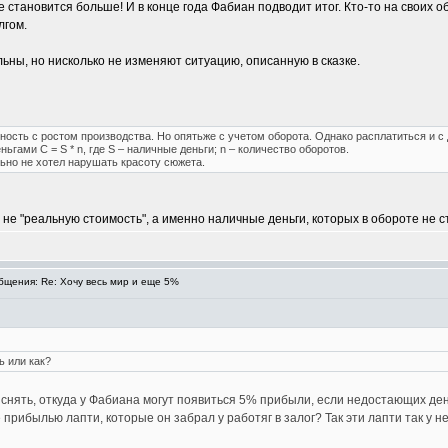
не становится больше! И в конце года Фабиан подводит итог. Кто-то на своих 
лгом.
ьны, но нисколько не изменяют ситуацию, описанную в сказке.
ость с ростом производства. Но опятьже с учетом оборота. Однако расплатиться и с 
гами C = S * n, где S – наличные деньги; n – количество оборотов.
льно не хотел нарушать красоту сюжета.
не "реальную стоимость", а именно наличные деньги, которых в обороте не ст
щения: Re: Хочу весь мир и еще 5%
ь или как?
яснять, откуда у Фабиана могут появиться 5% прибыли, если недостающих ден
прибылью лапти, которые он забрал у работяг в залог? Так эти лапти так у н