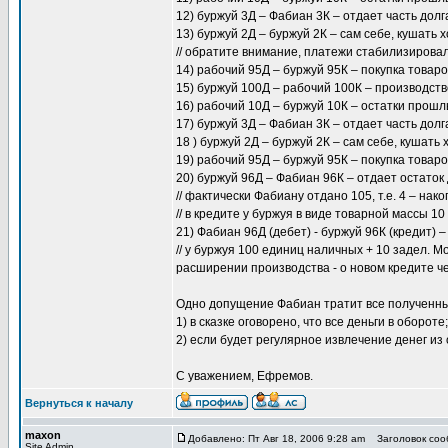
12) буржуй 3Д – Фабиан 3К – отдает часть долг
13) буржуй 2Д – буржуй 2К – сам себе, кушать х
// обратите внимание, платежи стабилизировал
14) рабочий 95Д – буржуй 95К – покупка товаро
15) буржуй 100Д – рабочий 100К – производство
16) рабочий 10Д – буржуй 10К – остатки прошл
17) буржуй 3Д – Фабиан 3К – отдает часть долг
18 ) буржуй 2Д – буржуй 2К – сам себе, кушать 
19) рабочий 95Д – буржуй 95К – покупка товаро
20) буржуй 96Д – Фабиан 96К – отдает остаток
// фактически Фабиану отдано 105, т.е. 4 – нак
// в кредите у буржуя в виде товарной массы 1
21) Фабиан 96Д (дебет) - буржуй 96К (кредит) –
// у буржуя 100 единиц наличных + 10 задел. 
расширении производства - о новом кредите че
Одно допущение Фабиан тратит все полученны
1) в сказке оговорено, что все деньги в обороте;
2) если будет регулярное извлечение денег из 
С уважением, Ефремов.
Вернуться к началу
maxon
Добавлено: Пт Авг 18, 2006 9:28 am
Заголовок сооб
Site Admin