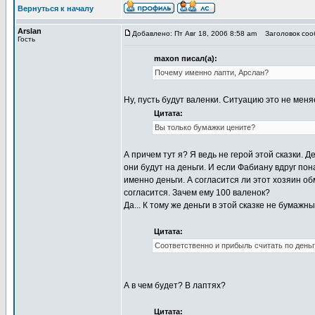
Вернуться к началу
Arslan
Добавлено: Пт Авг 18, 2006 8:58 am
Заголовок сооб
Гость
maxon писал(а):
Почему именно лапти, Арслан?
Ну, пусть будут валенки. Ситуацию это не меня
Цитата:
Вы только бумажки цените?
А причем тут я? Я ведь не герой этой сказки. Д
они будут на деньги. И если Фабиану вдруг по
именно деньги. А согласится ли этот хозяин об
согласится. Зачем ему 100 валенок?
Да... К тому же деньги в этой сказке не бумажн
Цитата:
Соответственно и прибыль считать по деньг
А в чем будет? В лаптях?
Цитата: