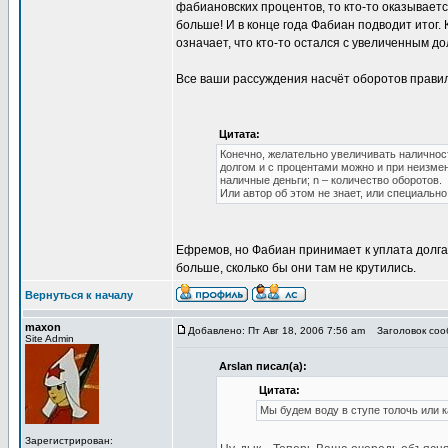
фабиановских процентов, то кто-то оказывается
больше! И в конце года Фабиан подводит итог. 
означает, что кто-то остался с увеличенным до
Все ваши рассуждения насчёт оборотов правил
Цитата:
Конечно, желательно увеличивать наличност
долгом и с процентами можно и при неизменн
наличные деньги; n – количество оборотов.
Или автор об этом не знает, или специальн
Ефремов, но Фабиан принимает к уплата долга 
больше, сколько бы они там не крутились.
Вернуться к началу
maxon
Добавлено: Пт Авг 18, 2006 7:56 am
Заголовок сооб
Site Admin
Arslan писал(а):
Цитата:
Мы будем воду в ступе толочь или к
Зарегистрирован: