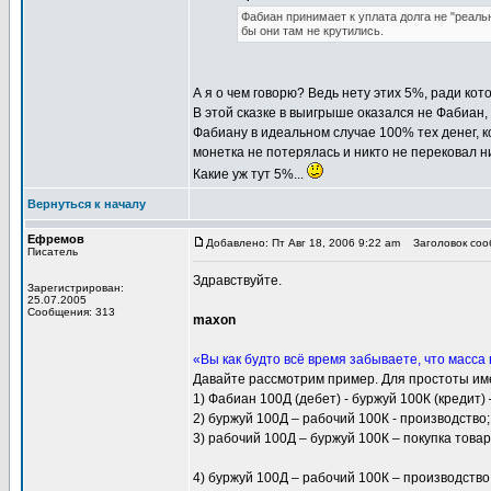
Фабиан принимает к уплата долга не "реаль
бы они там не крутились.
А я о чем говорю? Ведь нету этих 5%, ради кот
В этой сказке в выигрыше оказался не Фабиан, 
Фабиану в идеальном случае 100% тех денег, ко
монетка не потерялась и никто не перековал н
Какие уж тут 5%...
Вернуться к началу
Ефремов
Добавлено: Пт Авг 18, 2006 9:22 am
Заголовок сооб
Писатель
Здравствуйте.
Зарегистрирован:
25.07.2005
Сообщения: 313
maxon
«Вы как будто всё время забываете, что масса
Давайте рассмотрим пример. Для простоты име
1) Фабиан 100Д (дебет) - буржуй 100К (кредит) 
2) буржуй 100Д – рабочий 100К - производство;
3) рабочий 100Д – буржуй 100К – покупка товар
4) буржуй 100Д – рабочий 100К – производство 