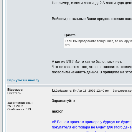
Например, сплети лапти, да? А лапти куда дева
Вобщем, остальные Ваши предположения насчет
Цитата:
Если Вы продолжите тенденцию, то обнаружи
его.
А где же 5%? Их-то как не было, так и нет.
Что же касается того, что он становится хозяин
позволили чеканить деньги. В принципе на этом
Вернуться к началу
Ефремов
Добавлено: Пт Авг 18, 2006 12:40 pm
Заголовок соо
Писатель
Здравствуйте.
Зарегистрирован:
25.07.2005
Сообщения: 313
maxon
«В Вашем простом примере у буржуя не будет п
покупателя его товара не будет для этого дене