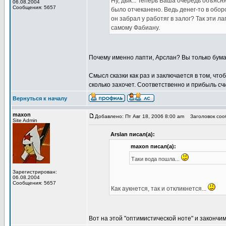
Ну, дык... Теперь Ваша очередь объясн
06.08.2004
Сообщения: 5657
было отчеканено. Ведь денег-то в обо
он забрал у работяг в залог? Так эти л
самому Фабиану.
Почему именно лапти, Арслан? Вы только бум
Смысл сказки как раз и заключается в том, что
сколько захочет. Соответственно и прибыль счи
Вернуться к началу
maxon
Добавлено: Пт Авг 18, 2006 8:00 am
Заголовок сооб
Site Admin
Arslan писал(а):
maxon писал(а):
Таки вода пошла...
Зарегистрирован:
06.08.2004
Сообщения: 5657
Как аукнется, так и откликнется...
Вот на этой "оптимистической ноте" и закончим