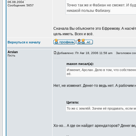
06.08.2004
Точно так же и Фабиан не сможет. И буд
Сообщения: 5657
никакой пользы Фабиану.
Сначала Вы объясните это Ефремову. А насчёт 
цель иметь. Всех и всё.
Вернуться к началу
Arslan
Добавлено: Пт Авг 18, 2006 11:58 am
Заголовок соо
Гость
maxon писал(а):
Изменит, Арслан. Дело в том, что собствен
её.
Нет, не изменит. Денег-то ведь нет. А рабочим
Цитата:
То же с землёй. Зачем её продавать, если 
Хо-хо... А где он найдет арендаторов? Денег ве