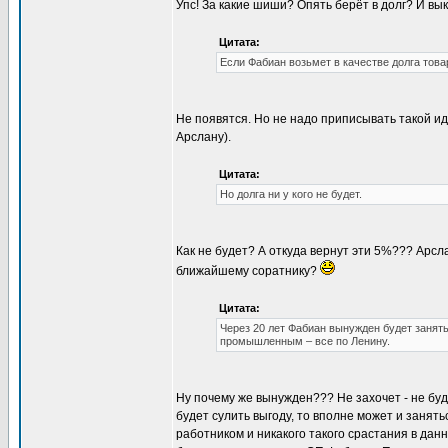
Упс! За какие шиши? Опять берёт в долг? И выку
Цитата:
Если Фабиан возьмет в качестве долга товар
Не появятся. Но не надо приписывать такой иди
Арслану).
Цитата:
Но долга ни у кого не будет.
Как не будет? А откуда вернут эти 5%??? Арсла
ближайшему соратнику?
Цитата:
Через 20 лет Фабиан вынужден будет занят
промышленным – все по Ленину.
Ну почему же вынужден??? Не захочет - не буд
будет сулить выгоду, то вполне может и занят
работником и никакого такого срастания в данн