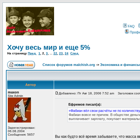
FAQ
Проф
Хочу весь мир и еще 5%
На страницу
Пред.
1
,
2
,
3
, ...
22
,
23
,
24
След.
Список форумов malchish.org
->
Экономика и финансы
Автор
maxon
Добавлено: Пт Авг 18, 2006 7:52 am
Заголовок сооб
Site Admin
Ефремов писал(а):
«Фабиан вёл свои расчёты не по количеству
Фабиан вовсе не причем. В обществе деньг
выплачивает зарплату, покупает материалы 
Зарегистрирован:
06.08.2004
Сообщения: 5657
Вы как будто всё время забываете, что масса 