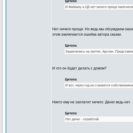
Цитата:
И Фабиану и ЦБ нет ничего проще напечата
Нет ничего проще. Но ведь мы обсуждаем сказку
этом заключается ошибка автора сказки.
Цитата:
Зациклились на лаптях, Арслан. Представим 
И что он будет делать с домом?
Цитата:
И вот, через год он станвится собственнико
Никто ему не заплатит ничего. Денег ведь нет.
Цитата:
Нет денег - отработай.