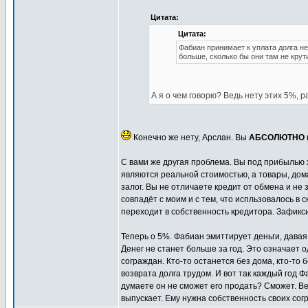
Цитата:
Цитата:
Фабиан принимает к уплата долга не
больше, сколько бы они там не крут
А я о чем говорю? Ведь нету этих 5%, р
Конечно же нету, Арслан. Вы
АБСОЛЮТНО
С вами же другая проблема. Вы под прибылью хо
являются реальной стоимостью, а товары, дома
залог. Вы не отличаете кредит от обмена и не
совпадёт с моим и с тем, что испльзовалось в с
переходит в собственность кредитора. Зафик
Теперь о 5%. Фабиан эмиттирует деньги, давая 
Денег не станет больше за год. Это означает 
сограждан. Кто-то останется без дома, кто-то 
возврата долга трудом. И вот так каждый год
думаете он не сможет его продать? Сможет. Ве
выпускает. Ему нужна собственность своих согр