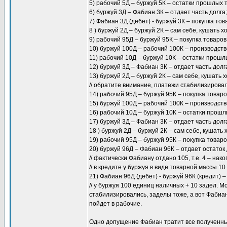
5) рабочий 5Д – буржуй 5К – остатки прошлых 
6) буржуй 3Д – Фабиан 3К – отдает часть долга;
7) Фабиан 3Д (дебет) - буржуй 3К – покупка тов
8 ) буржуй 2Д – буржуй 2К – сам себе, кушать х
9) рабочий 95Д – буржуй 95К – покупка товаров
10) буржуй 100Д – рабочий 100К – производство
11) рабочий 10Д – буржуй 10К – остатки прошл
12) буржуй 3Д – Фабиан 3К – отдает часть долг
13) буржуй 2Д – буржуй 2К – сам себе, кушать х
// обратите внимание, платежи стабилизировал
14) рабочий 95Д – буржуй 95К – покупка товаро
15) буржуй 100Д – рабочий 100К – производство
16) рабочий 10Д – буржуй 10К – остатки прошл
17) буржуй 3Д – Фабиан 3К – отдает часть долг
18 ) буржуй 2Д – буржуй 2К – сам себе, кушать 
19) рабочий 95Д – буржуй 95К – покупка товаро
20) буржуй 96Д – Фабиан 96К – отдает остаток
// фактически Фабиану отдано 105, т.е. 4 – нак
// в кредите у буржуя в виде товарной массы 1
21) Фабиан 96Д (дебет) - буржуй 96К (кредит) –
// у буржуя 100 единиц наличных + 10 задел. 
стабилизировались, заделы тоже, а вот Фабиан
пойдет в рабочие.
Одно допущение Фабиан тратит все полученны