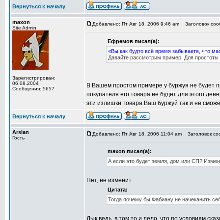
Вернуться к началу
maxon
Добавлено: Пт Авг 18, 2006 9:46 am
Заголовок сооб
Site Admin
Ефремов писал(а):
«Вы как будто всё время забываете, что ма
Давайте рассмотрим пример. Для простоты 
Зарегистрирован:
06.08.2004
В Вашем простом примере у буржуя не будет пр
Сообщения: 5657
покупателя его товара не будет для этого дене
эти излишки товара Ваш буржуй так и не сможет
Вернуться к началу
Arslan
Добавлено: Пт Авг 18, 2006 11:04 am
Заголовок соо
Гость
maxon писал(а):
А если это будет земля, дом или СП? Изме
Нет, не изменит.
Цитата:
Тогда почему бы Фабиану не начеканить себ
Дык ведь, в том то и дело, что по условиям ск