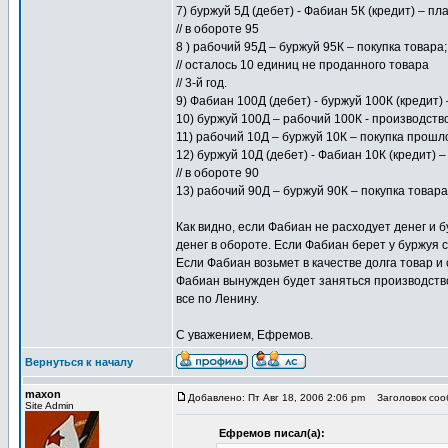
7) буржуй 5Д (дебет) - Фабиан 5К (кредит) – пл
// в обороте 95
8 ) рабочий 95Д – буржуй 95К – покупка товара;
// осталось 10 единиц не проданного товара
// 3-й год.
9) Фабиан 100Д (дебет) - буржуй 100К (кредит) 
10) буржуй 100Д – рабочий 100К - производство
11) рабочий 10Д – буржуй 10К – покупка прошл
12) буржуй 10Д (дебет) - Фабиан 10К (кредит) –
// в обороте 90
13) рабочий 90Д – буржуй 90К – покупка товара
Как видно, если Фабиан не расходует денег и
денег в обороте. Если Фабиан берет у буржуя со
Если Фабиан возьмет в качестве долга товар и с
Фабиан вынужден будет заняться производств
все по Ленину.
С уважением, Ефремов.
Вернуться к началу
maxon
Добавлено: Пт Авг 18, 2006 2:06 pm
Заголовок сооб
Site Admin
Ефремов писал(а):