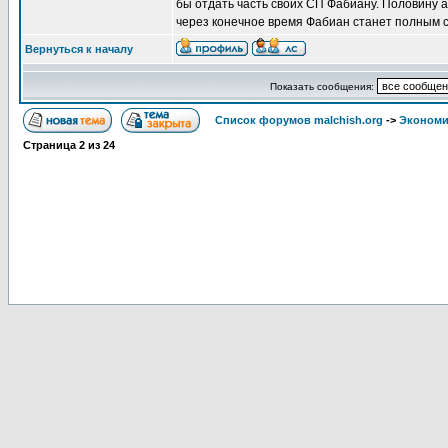
бы отдать часть своих СП Фабиану. Половину а
через конечное время Фабиан станет полным со
Вернуться к началу
Показать сообщения:
Список форумов malchish.org
->
Экономи
Страница
2
из
24