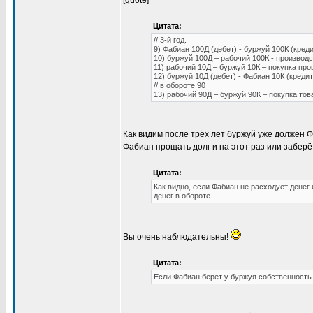
[quote]
Цитата:
// 3-й год.
9) Фабиан 100Д (дебет) - буржуй 100К (креди
10) буржуй 100Д – рабочий 100К - производс
11) рабочий 10Д – буржуй 10К – покупка пр
12) буржуй 10Д (дебет) - Фабиан 10К (кредит
// в обороте 90
13) рабочий 90Д – буржуй 90К – покупка тов
Как видим после трёх лет буржуй уже должен Ф
Фабиан прощать долг и на этот раз или заберё
Цитата:
Как видно, если Фабиан не расходует денег
денег в обороте.
Вы очень наблюдательны!
Цитата:
Если Фабиан берет у буржуя собственность в