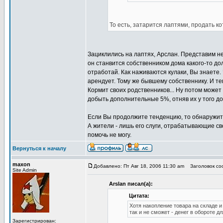
То есть, затарится лаптями, продать к
Зациклились на лаптях, Арслан. Представим нечт
он станвится собственником дома какого-то дол
отработай. Как наживаются кулаки, Вы знаете. 
арендует. Тому же бывшему собственнику. И теп
Кормит своих родственников... Ну потом может
добыть дополнительные 5%, отняв их у того до
Если Вы продолжите тенденцию, то обнаружите 
А жители - лишь его слуги, отрабатывающие св
помочь не могу.
Вернуться к началу
maxon
Добавлено: Пт Авг 18, 2006 11:30 am
Заголовок соо
Site Admin
Arslan писал(а):
Цитата:
Хотя накопление товара на складе и
так и не сможет - денег в обороте дл
Зарегистрирован: