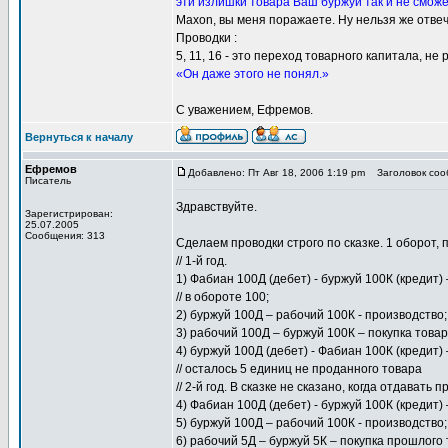
эти излишки товара Ваш буржуй так и не сможет
Maxon, вы меня поражаете. Ну нельзя же отвеч
Проводки :
5, 11, 16 - это переход товарного капитала, н
«Он даже этого не понял.»
С уважением, Ефремов.
Вернуться к началу
Ефремов
Добавлено: Пт Авг 18, 2006 1:19 pm
Заголовок сооб
Писатель
Здравствуйте.
Зарегистрирован:
25.07.2005
Сообщения: 313
Сделаем проводки строго по сказке. 1 оборот,
// 1-й год.
1) Фабиан 100Д (дебет) - буржуй 100К (кредит) 
// в обороте 100;
2) буржуй 100Д – рабочий 100К - производство;
3) рабочий 100Д – буржуй 100К – покупка товар
4) буржуй 100Д (дебет) - Фабиан 100К (кредит) –
// осталось 5 единиц не проданного товара
// 2-й год. В сказке не сказано, когда отдавать
4) Фабиан 100Д (дебет) - буржуй 100К (кредит) 
5) буржуй 100Д – рабочий 100К - производство;
6) рабочий 5Д – буржуй 5К – покупка прошлого