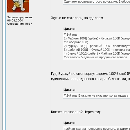
Сделаем проводки строго по сказке. 1 обор
Зарегистрирован:
Жутко не хотелось, но сделаем.
06.08.2004
Сообщения: 5657
Цитата:
// 1-й год.
1) Фабиан 100Д (дебет) - буржуй 100К (креди
// в обороте 100;
2) буржуй 100Д – рабочий 100К - производст
3) рабочий 100Д – буржуй 100К – покупка то
4) буржуй 100Д (дебет) - Фабиан 100К (кредит
// осталось 5 единиц не проданного товара
Гуд. Буржуй не смог вернуть кроме 100% ещё 5
единицами непроданного товара. С лаптями, 
Цитата:
// 2-й год. В сказке не сказано, когда отдав
Как же не сказано? Через год:
Цитата:
Фабиан дал им поспорить немного, и затем 