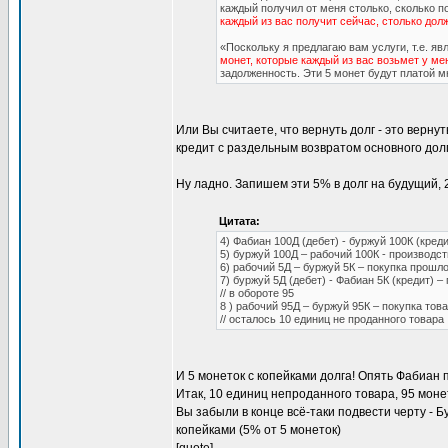
каждый получил от меня столько, сколько п
каждый из вас получит сейчас, столько дол
«Поскольку я предлагаю вам услуги, т.е. я
монет, которые каждый из вас возьмет у ме
задолженность. Эти 5 монет будут платой мн
Или Вы считаете, что вернуть долг - это верн
кредит с раздельным возвратом основного дол
Ну ладно. Запишем эти 5% в долг на будущий, 2 
Цитата:
4) Фабиан 100Д (дебет) - буржуй 100К (креди
5) буржуй 100Д – рабочий 100К - производст
6) рабочий 5Д – буржуй 5К – покупка прошл
7) буржуй 5Д (дебет) - Фабиан 5К (кредит) –
// в обороте 95
8 ) рабочий 95Д – буржуй 95К – покупка това
// осталось 10 единиц не проданного товара
И 5 монеток с копейками долга! Опять Фабиан
Итак, 10 единиц непроданного товара, 95 монет
Вы забыли в конце всё-таки подвести черту - 
копейками (5% от 5 монеток)