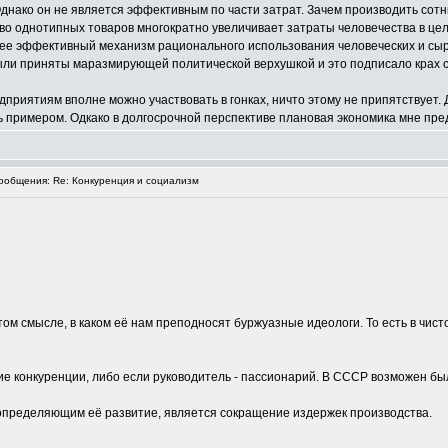
Однако он не является эффективным по части затрат. Зачем производить со
тво однотипных товаров многократно увеличивает затраты человечества в цел
лее эффективный механизм рационального использования человеческих и сы
ыли приняты маразмирующей политической верхушкой и это подписало крах 
приятиям вполне можно участвовать в гонках, ничто этому не припятствует.
ть примером. Одкако в долгосрочной перспективе плановая экономика мне пр
общения: Re: Конкуренция и социализм
в том смысле, в каком её нам преподносят буржуазные идеологи. То есть в чис
е конкуренции, либо если руководитель - пассионарий. В СССР возможен был 
определяющим её развитие, является сокращение издержек производства.