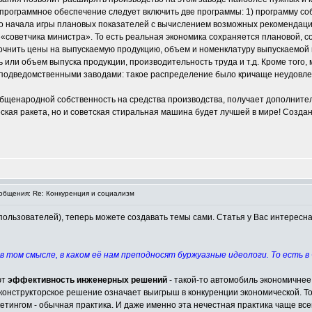
 программное обеспечение следует включить две программы: 1) программу со
до начала игры плановых показателей с вычислением возможных рекомендаци
 «советчика министра». То есть реальная экономика сохраняется плановой, с
точнить цены на выпускаемую продукцию, объем и номенклатуру выпускаемой
или объем выпуска продукции, производительность труда и т.д. Кроме того
подведомственными заводами: такое распределение было кричаще неудовлетв
общенародной собственность на средства производства, получает дополните
еская ракета, но и советская стиральная машина будет лучшей в мире! Созд
бщения: Re: Конкуренция и социализм
ы пользователей), теперь можете создавать темы сами. Статья у Вас интересн
, в том смысле, в каком её нам преподносят буржуазные идеологи. То есть 
ют
эффективность инженерных решений
- такой-то автомобиль экономичнее
онструкторское решение означает выигрыш в конкуренции экономической. То, 
тингом - обычная практика. И даже именно эта нечестная практика чаще все