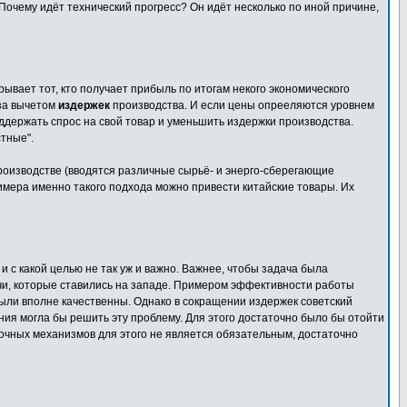
очему идёт технический прогресс? Он идёт несколько по иной причине,
рывает тот, кто получает прибыль по итогам некого экономического
 за вычетом
издержек
производства. И если цены опрееляются уровнем
ддержать спрос на свой товар и уменьшить издержки производства.
тные".
роизводстве (вводятся различные сырьё- и энерго-сберегающие
имера именно такого подхода можно привести китайские товары. Их
 и с какой целью не так уж и важно. Важнее, чтобы задача была
чи, которые ставились на западе. Примером эффективности работы
 были вполне качественны. Однако в сокращении издержек советский
ия могла бы решить эту проблему. Для этого достаточно было бы отойти
очных механизмов для этого не является обязательным, достаточно