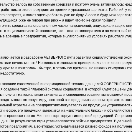
ельство велось на собственные средства и поэтому очень затягивалось: кред
аботникам этого предприятия премии и урезанные зарплаты. Рабочий, у кот
его построят, я может здесь работать уже не буду. А если и буду, моя зарплат
удящихся. Уже не говоря про риск – а вдруг что-то не сразу пойдет?
точить средства на ограниченном числе направлений; индустриализацию они 
ь в социалистической экономике, это – аналог кооператива и он может найт
аемые арендные предприятия, которые в благоприятных условиях работали луч
чается в разработке ЧЕТВЕРТОГО пути развития социалистической экономики.
 хотели ничего менять! Не меняло в экономике принципиально ничего и пред
у «учета и контроля» - быстро, в реальном времени, но никаких стимулов к с
 недостаточно.
спользовании современной информационной техники для целей СОВЕРШЕНСТ
создание такой плановой системы социализма, в которой будут решены две 
оды получат материальные стимулы для совершенствования выпускаемой прод
создать компьютерную игру, в которой все предприятия рассматриваются как
ительной отрасли и на предприятиях-покупателях ее продукции устраиваютс
стическое, его продукция выносится на «виртуальную биржу» и объявляются 
го в процессе торгов. Минвнешторг торгует импортной продукцией. Совреме
 дня. По результатам игры устанавливается рейтинг предприятия. В дальней
истов предприятия, а во-вторых, устанавливается размер фондов на получен
ния позволит расширять производство на этом заводе наиболее нужных и ка