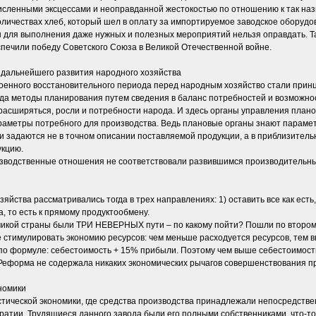
исленными эксцессами и неоправданной жестокостью по отношению к так наз
ичествах хлеб, который шел в оплату за импортируемое заводское оборудова
 для выполнения даже нужных и полезных мероприятий нельзя оправдать. Та
печили победу Советского Союза в Великой Отечественной войне.
 дальнейшего развития народного хозяйства
оенного восстановительного периода перед народным хозяйство стали принц
да методы планирования путем сведения в баланс потребностей и возможност
асширяться, росли и потребности народа. И здесь органы управления плано
араметры потребного для производства. Ведь плановые органы знают параме
 задаются не в точном описании поставляемой продукции, а в приблизитель
укцию.
изводственные отношения не соответствовали развившимся производительн
йства рассматривались тогда в трех направлениях: 1) оставить все как есть
, то есть к прямому продуктообмену.
омикой страны были ТРИ НЕВЕРНЫХ пути – по какому пойти? Пошли по второму 
 стимулировать экономию ресурсов: чем меньше расходуется ресурсов, тем в
по формуле: себестоимость + 15% прибыли. Поэтому чем выше себестоимость
! Реформа не содержала никаких экономических рычагов совершенствования п
номики
тической экономики, где средства производства принадлежали непосредственн
атии. Трудящиеся данного завода были его полными собственниками, что-то 