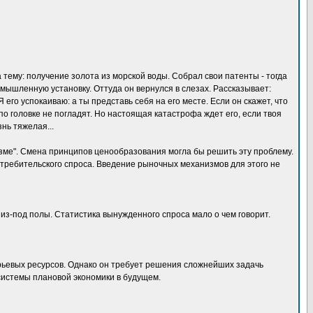
тему: получение золота из морской воды. Собрал свои патенты - тогда
мышленную установку. Оттуда он вернулся в слезах. Рассказывает:
его успокаиваю: а ты представь себя на его месте. Если он скажет, что
 по головке не погладят. Но настоящая катастрофа ждет его, если твоя
знь тяжелая...
изме". Смена принципов ценообразования могла бы решить эту проблему.
требительского спроса. Введение рыночных механизмов для этого не
из-под полы. Статистика вынужденного спроса мало о чем говорит.
рьевых ресурсов. Однако он требует решения сложнейших задачь
системы плановой экономики в будущем.