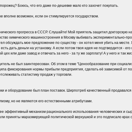
рожец? Боюсь, что его даже по-дешевке мало кто захочет покупать.
ке вполне возможен, если он стимулируется государством.
нического прогресса в СССР. Слушайте! Мой приятель защитил докторскую на 
ерство химического машиностроения в Москву выбивать экспериментально-про
л обсуждать мое предложение по существу - он хотел меня убить на месте. Я 
 есть дать деньги на установку. А если потом твоя идея не подтвердится - его
цех или даже завод и отвечать за него - за ту же зарплату! А у него и так жи
дитель не был заинтересован. Об этом в теме "Ценообразование при социал
ципа фиксирования нормы прибыли предприятия, сделать её зависимой от по
тслеживать статистику продаж у торговли.
нки и оборудование был план поставок. Ширпотреб качественный продавался 
лизму, но не являются его естественными атрибутами.
лее эффективный механизм рационального использования человеческих и сы
ыли приняты маразмирующей политической верхушкой и это подписало крах 