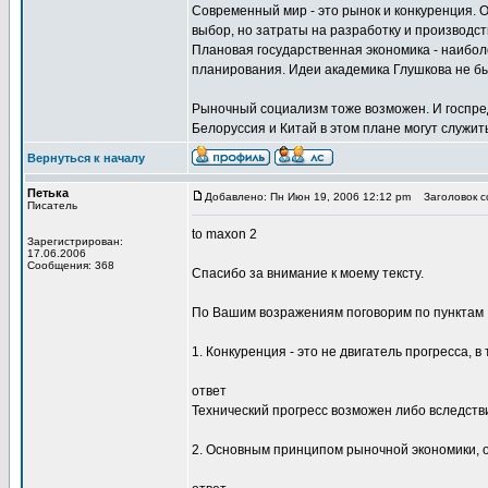
Современный мир - это рынок и конкуренция. 
выбор, но затраты на разработку и производс
Плановая государственная экономика - наибо
планирования. Идеи академика Глушкова не б
Рыночный социализм тоже возможен. И госпред
Белоруссия и Китай в этом плане могут служи
Вернуться к началу
Петька
Добавлено: Пн Июн 19, 2006 12:12 pm
Заголовок со
Писатель
to maxon 2
Зарегистрирован:
17.06.2006
Сообщения: 368
Спасибо за внимание к моему тексту.
По Вашим возражениям поговорим по пунктам
1. Конкуренция - это не двигатель прогресса, 
ответ
Технический прогресс возможен либо вследстви
2. Основным принципом рыночной экономики, 