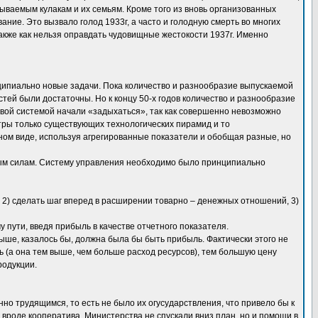
ываемым кулакам и их семьям. Кроме того из вновь организованных
ние. Это вызвало голод 1933г, а часто и голодную смерть во многих
кже как нельзя оправдать чудовищные жестокости 1937г. Именно
ипиально новые задачи. Пока количество и разнообразие выпускаемой
ей были достаточны. Но к концу 50-х годов количество и разнообразие
вой системой начали «задыхаться», так как совершенно невозможно
тры только существующих технологических пирамид и то
ном виде, используя агрегированные показатели и обобщая разные, но
ым силам. Систему управления необходимо было принципиально
, 2) сделать шаг вперед в расширении товарно – денежных отношений, 3)
пути, введя прибыль в качестве отчетного показателя.
ыше, казалось бы, должна была бы быть прибыль. Фактически этого не
 (а она тем выше, чем больше расход ресурсов), тем большую цену
родукции.
о трудящимся, то есть не было их огусударствления, что привело бы к
вроде кооператива. Министерства не спускали вниз план, но и помощи в