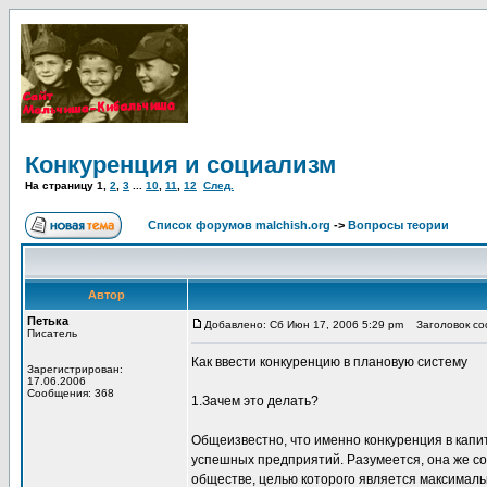
Конкуренция и социализм
На страницу
1
,
2
,
3
...
10
,
11
,
12
След.
Список форумов malchish.org
->
Вопросы теории
Автор
Петька
Добавлено: Сб Июн 17, 2006 5:29 pm
Заголовок соо
Писатель
Как ввести конкуренцию в плановую систему
Зарегистрирован:
17.06.2006
Сообщения: 368
1.Зачем это делать?
Общеизвестно, что именно конкуренция в капи
успешных предприятий. Разумеется, она же со
обществе, целью которого является максималь