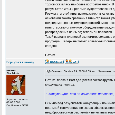
торгов оказалась наиболее востребованной! В
результатов игры и реально существовавших 
Результаты этой игры используются в качестве
основании такого сравнения министр может у
подведомственных ему предприятий: мощность 
министерство станочное оборудование между 
распределения не было; теперь он появился.
Такой вариант плановой экономики, сохранив 
продукции. Теперь не только советская космич
сегодня.
Петька
Вернуться к началу
maxon
Добавлено: Пн Июн 19, 2006 6:59 am
Заголовок соо
Site Admin
Петька, права я Вам дал (ввёл в состав групп
следующих пунктах:
1. Конкуренция - это не двигатель прогресса
Зарегистрирован:
06.08.2004
Обычно под результатом конкуренции понима
Сообщения: 5657
реальной конкуренции не всегда эффективное к
недобросовестной рекламой и нечестным марке