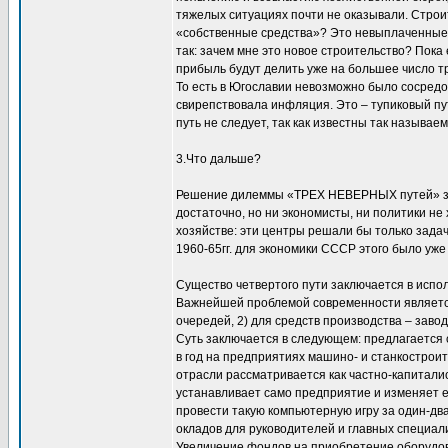
тяжелых ситуациях почти не оказывали. Строит
«собственные средства»? Это невыплаченные р
так: зачем мне это новое строительство? Пока 
прибыль будут делить уже на большее число тр
То есть в Югославии невозможно было сосредо
свирепствовала инфляция. Это – тупиковый пут
путь не следует, так как известны так назыв
3.Что дальше?
Решение дилеммы «ТРЕХ НЕВЕРНЫХ путей» заклю
достаточно, но ни экономисты, ни политики не
хозяйстве: эти центры решали бы только задач
1960-65гг. для экономики СССР этого было уже
Существо четвертого пути заключается в и
Важнейшей проблемой современности является 
очередей, 2) для средств производства – зав
Суть заключается в следующем: предлагается 
в год на предприятиях машино- и станкостро
отрасли рассматривается как частно-капитали
устанавливает само предприятие и изменяет е
провести такую компьютерную игру за один-два
окладов для руководителей и главных специал
Увеличение фондов на приобретение оборудова