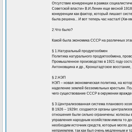
Отсутствие конкуренции в рамках социалистич
Советской власти» В.И.Ленин еще весной 1918 г
конкуренции как фактор, который лишает систе
была решена... И вот теперь час настал! (Хм-хм
2.Что было?
Какой была экономика СССР на различных эта
§ 1.Натуральный продуктообмен
Политика натурального продуктообмена, прово
Промышленное производство в 1921 году соста
Антоновщина и др., Кронштадтское восстание,
§ 2.НЭП
НЭП – новая экономическая политика, на кот
наделение землей безземельных крестьян. Пол
чего существование СССР в окружении враждеб
§ 3.Централизованная система планового хоз
В 1926 – 1929гг. создаются органы централи
отношения были сильно ограничены: колхозы в
управления народным хозяйством имела то до
необходим источник средств, которые могло да
неприемлем, так как был очень медленным и т