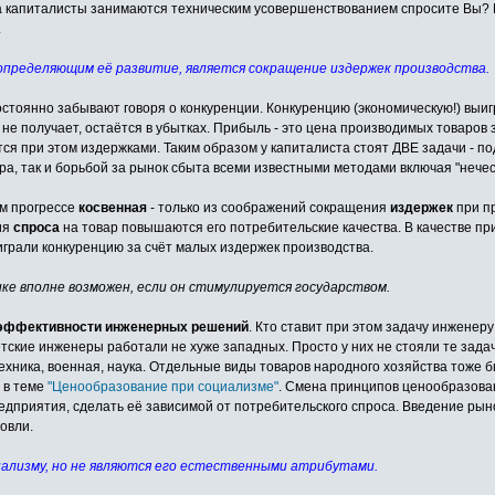
да капиталисты занимаются техническим усовершенствованием спросите Вы? П
.
 определяющим её развитие, является сокращение издержек производства.
постоянно забывают говоря о конкуренции. Конкуренцию (экономическую!) выиг
ё не получает, остаётся в убытках. Прибыль - это цена производимых товаров
ся при этом издержками. Таким образом у капиталиста стоят ДВЕ задачи - по
ра, так и борьбой за рынок сбыта всеми известными методами включая "нечес
ом прогрессе
косвенная
- только из соображений сокращения
издержек
при п
ия
спроса
на товар повышаются его потребительские качества. В качестве пр
играли конкуренцию за счёт малых издержек производства.
ике вполне возможен, если он стимулируется государством.
эффективности инженерных решений
. Кто ставит при этом задачу инженеру
ские инженеры работали не хуже западных. Просто у них не стояли те зада
техника, военная, наука. Отдельные виды товаров народного хозяйства тоже
 в теме
"Ценообразование при социализме"
. Смена принципов ценообразован
дприятия, сделать её зависимой от потребительского спроса. Введение рын
овли.
иализму, но не являются его естественными атрибутами.