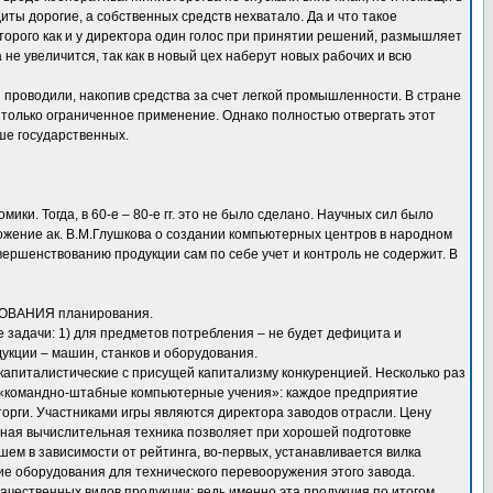
иты дорогие, а собственных средств нехватало. Да и что такое
орого как и у директора один голос при принятии решений, размышляет
а не увеличится, так как в новый цех наберут новых рабочих и всю
проводили, накопив средства за счет легкой промышленности. В стране
и только ограниченное применение. Однако полностью отвергать этот
ше государственных.
 Тогда, в 60-е – 80-е гг. это не было сделано. Научных сил было
ложение ак. В.М.Глушкова о создании компьютерных центров в народном
овершенствованию продукции сам по себе учет и контроль не содержит. В
ВОВАНИЯ планирования.
задачи: 1) для предметов потребления – не будет дефицита и
укции – машин, станков и оборудования.
 капиталистические с присущей капитализму конкуренцией. Несколько раз
я «командно-штабные компьютерные учения»: каждое предприятие
торги. Участниками игры являются директора заводов отрасли. Цену
нная вычислительная техника позволяет при хорошей подготовке
шем в зависимости от рейтинга, во-первых, устанавливается вилка
ие оборудования для технического перевооружения этого завода.
чественных видов продукции: ведь именно эта продукция по итогом