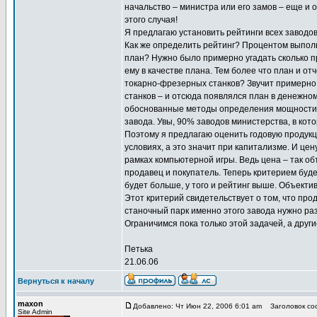
начальство – министра или его замов – еще и о
этого случая!
Я предлагаю установить рейтинги всех заводов
Как же определить рейтинг? Процентом выполн
план? Нужно было примерно угадать сколько п
ему в качестве плана. Тем более что план и о
токарно-фрезерных станков? Звучит примерно к
станков – и отсюда появлялся план в денежном
обоснованные методы определения мощности з
завода. Увы, 90% заводов министерства, в кот
Поэтому я предлагаю оценить годовую продукц
условиях, а это значит при капитализме. И це
рамках компьютерной игры. Ведь цена – так об
продавец и покупатель. Теперь критерием буд
будет больше, у того и рейтинг выше. Объекти
Этот критерий свидетельствует о том, что пр
станочный парк именно этого завода нужно раз
Ограничимся пока только этой задачей, а дру
Петька
21.06.06
Вернуться к началу
maxon
Добавлено: Чт Июн 22, 2006 6:01 am
Заголовок соо
Site Admin