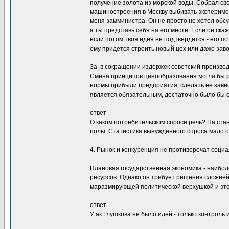
получение золота из морской воды. Собрал сво
машиностроения в Москву выбивать эксперимен
меня замминистра. Он не просто не хотел обсу
а ты представь себя на его месте. Если он скаж
если потом твоя идея не подтвердится - его по
ему придется строить новый цех или даже завод 
3а. в сокращении издержек советский произво
Смена принципов ценообразования могла бы р
нормы прибыли предприятия, сделать её завис
является обязательным, достаточно было бы о
ответ
О каком потребительском спросе речь? На ста
полы. Статистика вынужденного спроса мало о 
4. Рынок и конкуренция не противоречат социа
Плановая государственная экономика - наибо
ресурсов. Однако он требует решения сложне
маразмирующей политической верхушкой и это
ответ
У ак.Глушкова не было идей - только контроль и