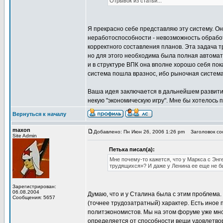
Отрывок из статьи...
Я прекрасно себе представляю эту систему. О
неработоспособности - невозможность обрабо
корректного составления планов. Эта задача 
но для этого необходима была полная автома
и в структуре ВПК она вполне хорошо себя пока
система пошла вразнос, ибо рыночная система
Ваша идея заключается в дальнейшем развитии
некую "экономическую игру". Мне бы хотелось
Вернуться к началу
maxon
Добавлено: Пн Июн 26, 2006 1:26 pm
Заголовок соо
Site Admin
Петька писал(а):
Мне почему-то кажется, что у Маркса с Эн
трудящихся»? И даже у Ленина ее еще не б
Зарегистрирован:
06.08.2004
Думаю, что и у Сталина была с этим проблема.
Сообщения: 5657
(точнее трудозатратный) характер. Есть иное 
политэкономистов. Мы на этом форуме уже мно
определяется от способности вещи удовлетво