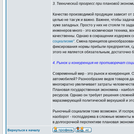
3. Технический прогресс при плановой эконом
Качество производимой продукции зависит от
целью не так уж и важно. Важнее, чтобы зада
хуже западных. Просто у них не стояли те за
инженеров много - это космическая техника, в
качественны. Однако в сокращении издержек с
социализме"
. Смена принципов ценообразован
фиксирования нормы прибыли предприятия, сд
этого не является обязательным, достаточно б
4. Рынок и конкуренция не противоречат соц
Современный мир - это рынок и конкуренция. 
автомобилей? Разнообразие видов товаров да
многократно увеличивает затраты человечеств
Плановая государственная экономика - наибо
ресурсов. Однако он требует решения сложне
маразмирующей политической верхушкой и это
Рыночный социализм тоже возможен. И госпред
наоборот - господдержка в сложные моменты м
в долгосрочной перспективе плановая экономи
Вернуться к началу