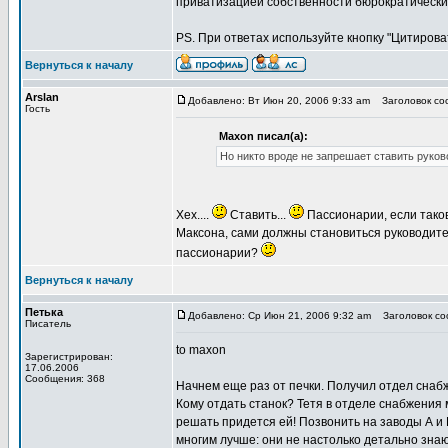
приватизацией собственности бюрократически
PS. При ответах используйте кнопку "Цитирова
Вернуться к началу
Arslan
Добавлено: Вт Июн 20, 2006 9:33 am
Заголовок соо
Гость
Maxon писал(а):
Но никто вроде не запрешает ставить руко
Хех....
Ставить...
Пассионарии, если таков
Максона, сами должны становиться руководителя
пассионарии?
Вернуться к началу
Петька
Добавлено: Ср Июн 21, 2006 9:32 am
Заголовок соо
Писатель
to maxon
Зарегистрирован:
17.06.2006
Сообщения: 368
Начнем еще раз от печки. Получил отдел снабж
Кому отдать станок? Тетя в отделе снабжения м
решать придется ей! Позвонить на заводы А и 
многим лучше: они не настолько детально зна