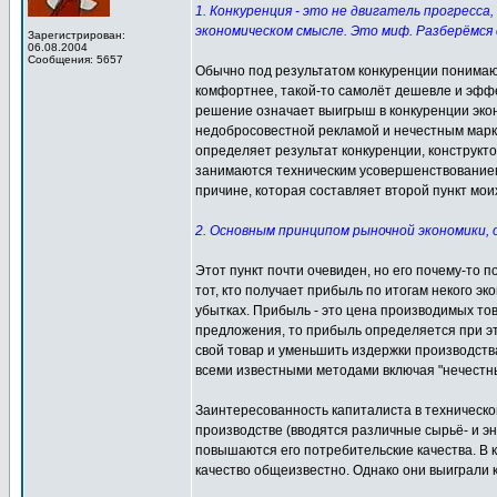
1. Конкуренция - это не двигатель прогресса
экономическом смысле. Это миф. Разберёмся 
Зарегистрирован:
06.08.2004
Сообщения: 5657
Обычно под результатом конкуренции понима
комфортнее, такой-то самолёт дешевле и эффе
решение означает выигрыш в конкуренции эконо
недобросовестной рекламой и нечестным марке
определяет результат конкуренции, конструкт
занимаются техническим усовершенствованием
причине, которая составляет второй пункт мои
2. Основным принципом рыночной экономики,
Этот пункт почти очевиден, но его почему-то 
тот, кто получает прибыль по итогам некого эк
убытках. Прибыль - это цена производимых то
предложения, то прибыль определяется при эт
свой товар и уменьшить издержки производства
всеми известными методами включая "нечестн
Заинтересованность капиталиста в техническ
производстве (вводятся различные сырьё- и э
повышаются его потребительские качества. В 
качество общеизвестно. Однако они выиграли 