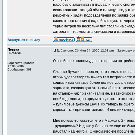
надо было закачивать в гидравлическую систе
использовали тающий лёд и кипящую воду в ка
ремонтных задач подразделения по заявке обе
силикатного кирпича) надо было пускать через
термометров по нескольку лет стояли на склад
хитрости – термостаты списывали и выменивал
Вернуться к началу
Петька
Добавлено: Сб Июн 24, 2006 12:08 pm
Заголовок со
Писатель
О все более полном удовлетворении потребно
Зарегистрирован:
17.06.2006
Сообщения: 368
Сколько бумаги я перевел, чего только я не н
чтобы удовлетворять чьи-то там потребности в
социализма как «все более полное удовлетвор
зарплата, создающая этот самый платежеспособ
на станок – как при капитализме, в зависимос
необходимости, на предметы детского ассортим
– купил себе джинсы Levi’s: их теперь высшег
спроса – как при капитализме. И никаких очере
Мне почему-то кажется, что у Маркса с Энгел
трудящихся»? И даже у Ленина ее еще не было
работал над книгой «Экономические проблемы 