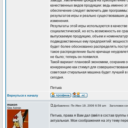
завода. Увеличение фондов на приобретение 
качественных видов продукции: ведь именно э
обеспечение следует включить две программы:
результатов игры и реально существовавших 
изменения.
Результаты этой игры используются в качестве
социалистической, но есть возможность ее ср
выпускаемую продукцию, объем и номенклатур
подведомственных ему предприятий: мощность 
будет более обоснованно распределять посту
такое распределение было кричаще неудовлет
не было; теперь он появился.
Такой вариант плановой экономики, сохранив 
конкуренцию как стимул для совершенствования
советская стиральная машина будет лучшей в 
сегодня.
Петька
Вернуться к началу
maxon
Добавлено: Пн Июн 19, 2006 6:59 am
Заголовок соо
Site Admin
Петька, права я Вам дал (ввёл в состав групп
актуальная. Мои соображения на эту тему пер