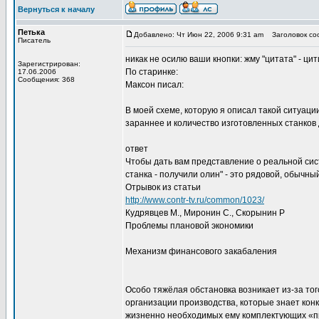
Вернуться к началу
Петька
Добавлено: Чт Июн 22, 2006 9:31 am
Заголовок соо
Писатель
никак не осилю ваши кнопки: жму "цитата" - цит
Зарегистрирован:
По старинке:
17.06.2006
Сообщения: 368
Максон писал:
В моей схеме, которую я описал такой ситуаци
зараннее и количество изготовленных станков
ответ
Чтобы дать вам представление о реальной сис
станка - получили олин" - это рядовой, обычны
Отрывок из статьи
http://www.contr-tv.ru/common/1023/
Кудрявцев М., Миронин С., Скорынин P
Проблемы плановой экономики
Механизм финансового закабаления
Особо тяжёлая обстановка возникает из-за тог
организации производства, которые знает конк
жизненно необходимых ему комплектующих «пр