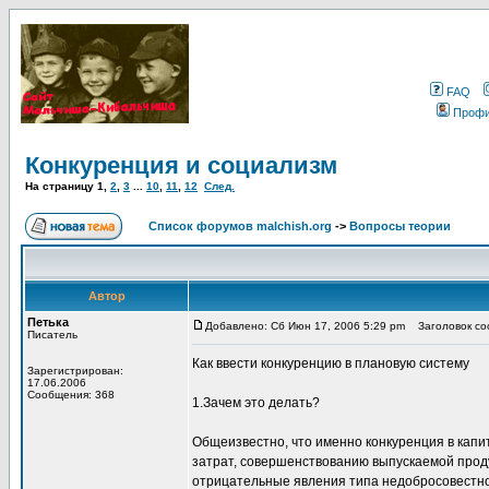
FAQ
Проф
Конкуренция и социализм
На страницу
1
,
2
,
3
...
10
,
11
,
12
След.
Список форумов malchish.org
->
Вопросы теории
Автор
Петька
Добавлено: Сб Июн 17, 2006 5:29 pm
Заголовок соо
Писатель
Как ввести конкуренцию в плановую систему
Зарегистрирован:
17.06.2006
Сообщения: 368
1.Зачем это делать?
Общеизвестно, что именно конкуренция в капи
затрат, совершенствованию выпускаемой проду
отрицательные явления типа недобросовестной 