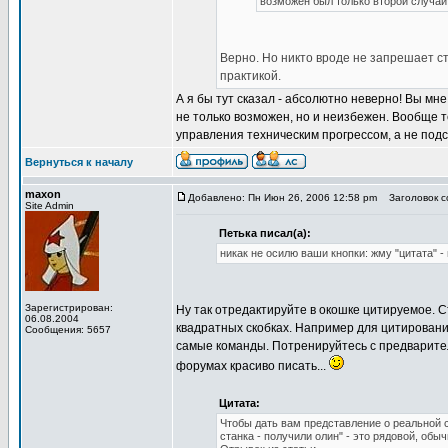
возможен был только второй случай.
Верно. Но никто вроде не запрешает 
практикой.
А я бы тут сказал - абсолютно неверно! Вы мн
не только возможен, но и неизбежен. Вообще те
управления техническим прогрессом, а не под
Вернуться к началу
maxon
Добавлено: Пн Июн 26, 2006 12:58 pm
Заголовок со
Site Admin
Петька писал(а):
никак не осилю ваши кнопки: жму "цитата" -
Зарегистрирован:
Ну так отредактируйте в окошке цитируемое. Ст
06.08.2004
квадратных скобках. Например для цитирования
Сообщения: 5657
самые команды. Потренируйтесь с предварител
форумах красиво писать...
Цитата:
Чтобы дать вам представление о реальной с
станка - получили олин" - это рядовой, обы