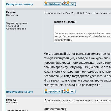
Вернуться к началу
Петька
Добавлено: Пн Июн 26, 2006 9:01 pm
Заголовок соо
Писатель
maxon писал(а):
Зарегистрирован:
17.06.2006
Сообщения: 368
Ваша идея заключается в дальнейшем развит
некую "экономическую игру". Мне бы хотел
перечислить?
Могу: реальный рынок возможен только при кап
стимул к конкуренции, к победе в конкурентно
персонифицированного владельца, так и в конк
план по предыдущему году +1%, успешно его 
какая к черту конкуренция: менеджеры в конку
безработицы, когда государство удержит на пл
Игра вводит конкуренцию в социализм, не ввод
эксплуатацию, расходы на рекламу и т.п.
Вернуться к началу
Петька
Добавлено: Пн Июн 26, 2006 9:14 pm
Заголовок соо
Писатель
[quote="maxon"][
Зарегистрирован: