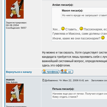
Arslan писал(а):
Maxon писал(а):
Но никто вроде не запрешает стави
Зарегистрирован:
06.08.2004
Сообщения: 5657
Хех....
Ставить...
Пассионарии, ес
Гумилева и Максона, сами должны стано
Иначе, какие же они пассионарии?
Ну можно и так сказать. Хотя существует сист
кандидата требуется лишь проявить себя с лу
важнейший системный вопрос, определеяющий 
здесь это оффтопик.
Вернуться к началу
maxon
Добавлено: Чт Июн 22, 2006 6:41 am
Заголовок соо
Site Admin
Петька писал(а):
Начнем еще раз от печки. Получил отдел сн
Кому отдать станок?
Зарегистрирован: