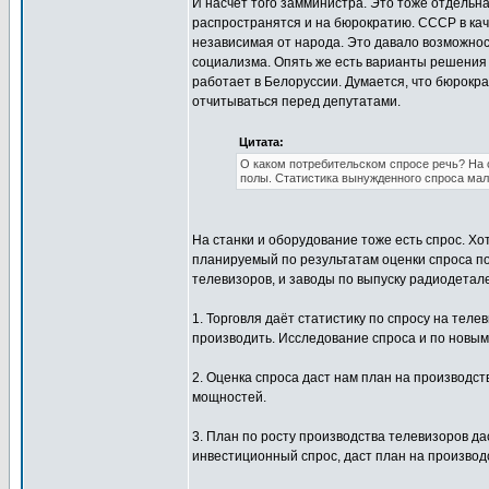
И насчёт того замминистра. Это тоже отдельн
распространятся и на бюрократию. СССР в кач
независимая от народа. Это давало возможност
социализма. Опять же есть варианты решения п
работает в Белоруссии. Думается, что бюрокр
отчитываться перед депутатами.
Цитата:
О каком потребительском спросе речь? На 
полы. Статистика вынужденного спроса мало
На станки и оборудование тоже есть спрос. Хо
планируемый по результатам оценки спроса пот
телевизоров, и заводы по выпуску радиодеталей
1. Торговля даёт статистику по спросу на теле
производить. Исследование спроса и по новы
2. Оценка спроса даст нам план на производст
мощностей.
3. План по росту производства телевизоров д
инвестиционный спрос, даст план на производ