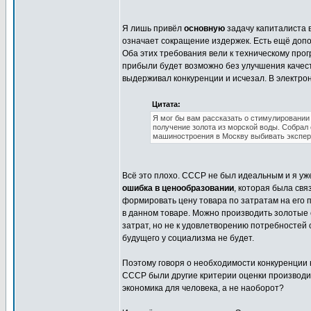
Я лишь привёл
основную
задачу капиталиста 
означает сокращение издержек. Есть ещё допо
Оба этих требования вели к техническому прог
прибыли будет возможно без улучшения качеств
выдерживал конкуренции и исчезал. В электрон
Цитата:
Я мог бы вам рассказать о стимулировании
получение золота из морской воды. Собрал 
машиностроения в Москву выбивать экспер
Всё это плохо. СССР не был идеальным и я уж
ошибка в ценообразовании
, которая была свя
формировать цену товара по затратам на его п
в данном товаре. Можно производить золотые 
затрат, но не к удовлетворению потребностей 
будущего у социализма не будет.
Поэтому говоря о необходимости конкуренции н
СССР были другие критерии оценки производит
экономика для человека, а не наоборот?