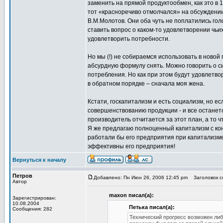
заменить на прямой продуктообмен, как это в 1
тот «красноречиво отмолчался» на обсуждении э
В.М.Молотов. Они оба чуть не поплатились го
ставить вопрос о каком-то удовлетворении чьих
удовлетворить потребности.
Но мы (!) не собираемся использовать в ново
абсурдную формулу снять. Можно говорить о с
потребления. Но как при этом будут удовлетво
в обратном порядке – сначала моя жена.
Кстати, госкапитализм и есть социализм, но е
совершенствованию продукции - и все останетс
производитель отчитается за этот план, а то ч
Я же предлагаю полноценный капитализм с конк
работали бы его предприятия при капитализме 
эффективны его предприятия!
Вернуться к началу
Петров
Добавлено: Пн Июн 26, 2006 12:45 pm
Заголовок со
Автор
maxon писал(а):
Зарегистрирован:
10.08.2004
Петька писал(а):
Сообщения: 282
Технический прогресс возможен либ