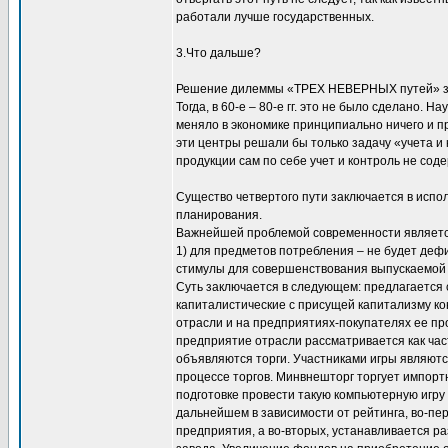
работали лучше государственных.
3.Что дальше?
Решение дилеммы «ТРЕХ НЕВЕРНЫХ путей» зак
Тогда, в 60-е – 80-е гг. это не было сделано. 
меняло в экономике принципиально ничего и п
эти центры решали бы только задачу «учета и 
продукции сам по себе учет и контроль не сод
Существо четвертого пути заключается в и
планирования.
Важнейшей проблемой современности является
1) для предметов потребления – не будет деф
стимулы для совершенствования выпускаемой 
Суть заключается в следующем: предлагается 
капиталистические с присущей капитализму ко
отрасли и на предприятиях-покупателях ее п
предприятие отрасли рассматривается как час
объявляются торги. Участниками игры являютс
процессе торгов. Минвнешторг торгует импор
подготовке провести такую компьютерную игру 
дальнейшем в зависимости от рейтинга, во-пе
предприятия, а во-вторых, устанавливается р