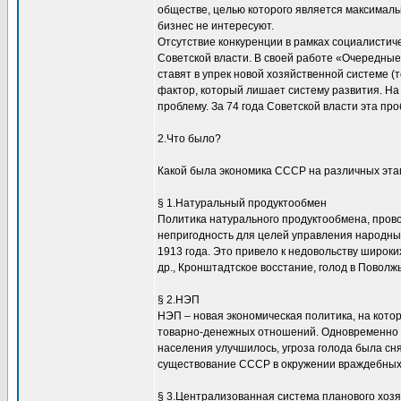
обществе, целью которого является максималь
бизнес не интересуют.
Отсутствие конкуренции в рамках социалистич
Советской власти. В своей работе «Очередные 
ставят в упрек новой хозяйственной системе (т
фактор, который лишает систему развития. На 
проблему. За 74 года Советской власти эта про
2.Что было?
Какой была экономика СССР на различных эта
§ 1.Натуральный продуктообмен
Политика натурального продуктообмена, прово
непригодность для целей управления народны
1913 года. Это привело к недовольству широки
др., Кронштадтское восстание, голод в Повол
§ 2.НЭП
НЭП – новая экономическая политика, на кото
товарно-денежных отношений. Одновременно 
населения улучшилось, угроза голода была сня
существование СССР в окружении враждебных к
§ 3.Централизованная система планового хоз