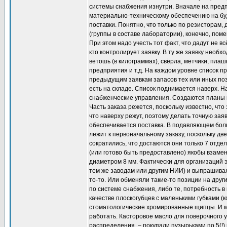
системы снабжения изнутри. Вначале на предп
материально-техническому обеспечению на буд
поставки. Понятно, что только по резисторам, 
(группы в составе лаборатории), конечно, пом
При этом надо учесть тот факт, что дадут не вс
кто контролирует заявку. В ту же заявку необ
ветошь (в килограммах), свёрла, метчики, плаш
предприятия и т.д. На каждом уровне список 
предыдущим заявкам запасов тех или иных поз
есть на складе. Список поднимается наверх. 
снабженческие управления. Создаются планы по
Часть заказа режется, поскольку известно, что
что наверху режут, поэтому делать точную зая
обеспечивается поставка. В подавляющем боль
лежит к первоначальному заказу, поскольку дв
сократились, что достаются они только 7 отд
(или готово быть предоставлено) якобы взамен
диаметром 8 мм. Фактически для организаций э
тем же заводам или другим НИИ) и выпрашивал
то-то. Или обменяли такие-то позиции на дру
по системе снабжения, либо те, потребность в
качестве плоскогубцев с маленькими губками (
стоматологические хромированные щипцы. И ма
работать. Касторовое масло для поверочного у
распределения, – покупали пузырьками по 5(!) 