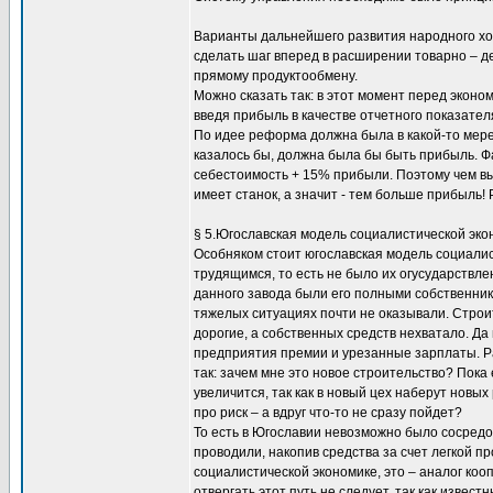
Варианты дальнейшего развития народного хозя
сделать шаг вперед в расширении товарно – д
прямому продуктообмену.
Можно сказать так: в этот момент перед экон
введя прибыль в качестве отчетного показател
По идее реформа должна была в какой-то мере
казалось бы, должна была бы быть прибыль. Ф
себестоимость + 15% прибыли. Поэтому чем вы
имеет станок, а значит - тем больше прибыль
§ 5.Югославская модель социалистической эко
Особняком стоит югославская модель социалис
трудящимся, то есть не было их огусударствл
данного завода были его полными собственника
тяжелых ситуациях почти не оказывали. Строи
дорогие, а собственных средств нехватало. Д
предприятия премии и урезанные зарплаты. Ра
так: зачем мне это новое строительство? Пока е
увеличится, так как в новый цех наберут новы
про риск – а вдруг что-то не сразу пойдет?
То есть в Югославии невозможно было сосредо
проводили, накопив средства за счет легкой п
социалистической экономике, это – аналог ко
отвергать этот путь не следует, так как изве