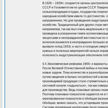
В 1926 – 1929гг. создаются органы централиз
СССР и Госкомитетом по ценам СССР. Товарно
сельхозпродукции в пудах, государство покуп
народным хозяйством имела то достоинство, ч
направлениях. Но для проведения индустриали
хозяйство. Традиционный для других стран ме
неприемлем, так как был очень медленным и т
проведена в ускоренном темпе коллективизаци
эксцессами и неоправданной жестокостью по о
колхозов изымался в неоправданно больших ко
вызвало голод 1933г, а часто и голодную сме
нужных и полезных мероприятий нельзя оправд
полезность индустриализации обеспечили поб
§ 4.Экономическая реформа 1965г. и варианты
После Великой Отечественной войны и послев
новые задачи. Пока количество и разнообраз
путем сведения в баланс потребностей и возмо
производимой продукции стало стремительно р
системой начали «задыхаться», так как совер
для производства. Ведь плановые органы зна
Поэтому плановые показатели задаются не в т
агрегированные показатели и обобщая разные,
Обобщая, можно сказать, что устаревшие про
Систему управления необходимо было принцип