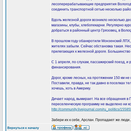
лесоперерабатывающие предприятия Вологодск
соединить транспортной сетью несколько райо
Вдоль железной дороги возникло несколько дес
магазины, клубы, хлебопекарни. Регулярно ку
добраться в районный центр Грязовец, в Волог
В прошлом году обанкротили Монзенский ЛПХ,
жителях забыли. Сейчас обстановка такая. Нес
прилегающих к железной дороге. Большинство ш
С 1 апреля, по слухам, пассажирский поезд, и
финансирования.
Дорог, кроме лесных, на протяжении 150 км н
Поставили, правда, не так давно в поселках те
хочешь, хоть в Америку.
Дичает народ, вымирает. На все обращения в Г
переселенческую программу не выделено ни коп
http://community.livejournal.com/ru_politics/15585
Забери их к себе, Арслан. Пропадают же люди..
Вернуться к началу