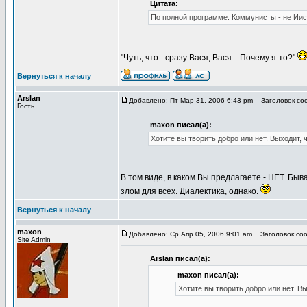
Цитата:
По полной программе. Коммунисты - не Иис
"Чуть, что - сразу Вася, Вася... Почему я-то?"
Вернуться к началу
Arslan
Добавлено: Пт Мар 31, 2006 6:43 pm
Заголовок соо
Гость
maxon писал(а):
Хотите вы творить добро или нет. Выходит, ч
В том виде, в каком Вы предлагаете - НЕТ. Бы
злом для всех. Диалектика, однако.
Вернуться к началу
maxon
Добавлено: Ср Апр 05, 2006 9:01 am
Заголовок соо
Site Admin
Arslan писал(а):
maxon писал(а):
Хотите вы творить добро или нет. Вы