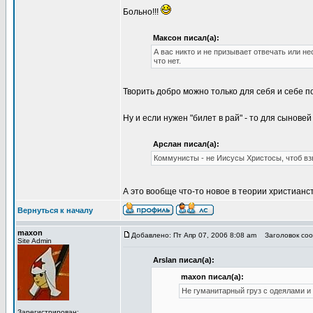
Больно!!!
Максон писал(а):
А вас никто и не призывает отвечать или не
что нет.
Творить добро можно только для себя и себе 
Ну и если нужен "билет в рай" - то для сынове
Арслан писал(а):
Коммунисты - не Иисусы Христосы, чтоб взв
А это вообще что-то новое в теории христианст
Вернуться к началу
maxon
Добавлено: Пт Апр 07, 2006 8:08 am
Заголовок соо
Site Admin
Arslan писал(а):
maxon писал(а):
Не гуманитарный груз с одеялами и 
Зарегистрирован: