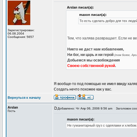
Arslan писал(а):
maxon писал(а):
То есть сделать добро для тех люде
Зарегистрирован:
06.08.2004
Сообщения: 5657
Тем, что халява развращает. Если не в
Никто не даст нам избавления,
Ни бог, ни царь и ни герой
(тем более, Арсл
Добьемся мы освобождения
Своею собственной рукой
.
Я вообще-то под помощью не имел ввиду халяв
Создать нечто похожее как у вас.
Вернуться к началу
Arslan
Добавлено: Чт Апр 06, 2006 9:56 am
Заголовок соо
Гость
maxon писал(а):
Не гуманитарный груз с одеялами и хлебом.