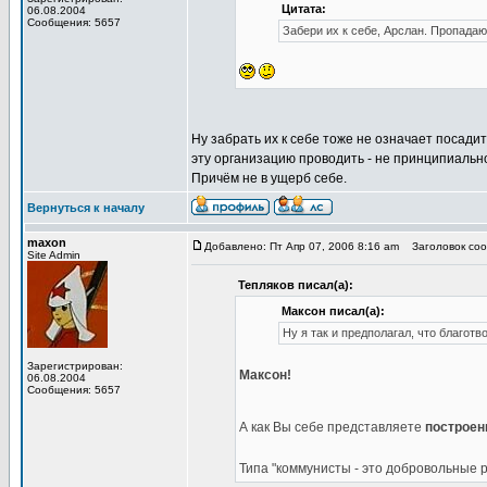
Цитата:
06.08.2004
Сообщения: 5657
Забери их к себе, Арслан. Пропадают
Ну забрать их к себе тоже не означает посадит
эту организацию проводить - не принципиально
Причём не в ущерб себе.
Вернуться к началу
maxon
Добавлено: Пт Апр 07, 2006 8:16 am
Заголовок соо
Site Admin
Тепляков писал(а):
Максон писал(а):
Ну я так и предполагал, что благот
Зарегистрирован:
Максон!
06.08.2004
Сообщения: 5657
А как Вы себе представляете
построен
Типа "коммунисты - это добровольные 