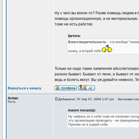
Ну с чего вы взяли-то? Разве помощь людям в 
помощь организационную, а не материальную. 
тоже не есть рабство.
Цитата:
Благотворительность
- это вообще "палка
конец, а второй тебя
Только не надо такие заявления абсолютизиров
разное бывает. Бывает от лени, а бывает от 
ведь и болеть могут. Вы уж думайте немного, Т
Вернуться к началу
Arslan
Добавлено: Пт Апр 07, 2006 1:07 pm
Заголовок соо
Гость
maxon писал(а):
Ну забрать их к себе тоже не означает поса
эту организацию проводить - не принципиал
Причём не в ущерб себе.