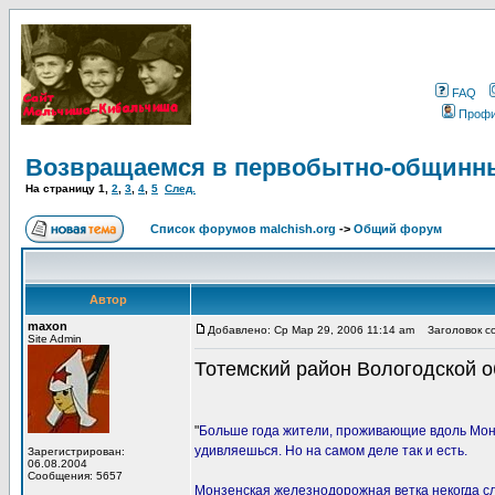
FAQ
Проф
Возвращаемся в первобытно-общинн
На страницу
1
,
2
,
3
,
4
,
5
След.
Список форумов malchish.org
->
Общий форум
Автор
maxon
Добавлено: Ср Мар 29, 2006 11:14 am
Заголовок со
Site Admin
Тотемский район Вологодской 
"
Больше года жители, проживающие вдоль Мон
удивляешься. Но на самом деле так и есть.
Зарегистрирован:
06.08.2004
Сообщения: 5657
Монзенская железнодорожная ветка некогда сл