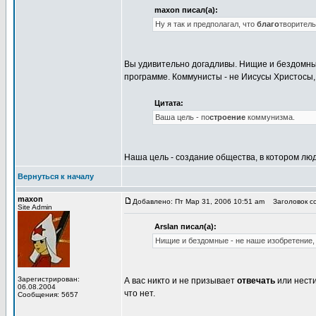
maxon писал(а):
Ну я так и предполагал, что
благо
творитель
Вы удивительно догадливы. Нищие и бездомные 
программе. Коммунисты - не Иисусы Христосы, 
Цитата:
Ваша цель - по
строение
коммунизма.
Наша цель - создание общества, в котором люд
Вернуться к началу
maxon
Добавлено: Пт Мар 31, 2006 10:51 am
Заголовок со
Site Admin
Arslan писал(а):
Нищие и бездомные - не наше изобретение, и
Зарегистрирован:
А вас никто и не призывает
отвечать
или нести
06.08.2004
что нет.
Сообщения: 5657