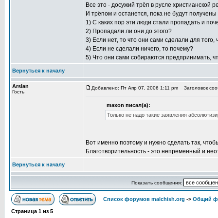
Все это - досужий трёп в русле христианской рел
И трёпом и останется, пока не будут получены
1) С каких пор эти люди стали пропадать и поч
2) Пропадали ли они до этого?
3) Если нет, то что они сами сделали для того
4) Если не сделали ничего, то почему?
5) Что они сами собираются предпринимать, ч
Вернуться к началу
Arslan
Добавлено: Пт Апр 07, 2006 1:11 pm
Заголовок сооб
Гость
maxon писал(а):
Только не надо такие заявления абсолютизи
Вот именно поэтому и нужно сделать так, чтоб
Благотворительность - это непременный и не
Вернуться к началу
Показать сообщения:
Список форумов malchish.org
->
Общий ф
Страница
1
из
5