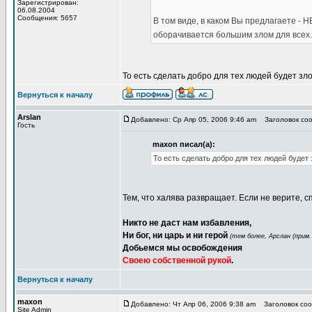
Зарегистрирован:
06.08.2004
Сообщения: 5657
В том виде, в каком Вы предлагаете - 
оборачивается большим злом для всех.
То есть сделать добро для тех людей будет зл
Вернуться к началу
Arslan
Добавлено: Ср Апр 05, 2006 9:46 am
Заголовок соо
Гость
maxon писал(а):
То есть сделать добро для тех людей будет
Тем, что халява развращает. Если не верите, с
Никто не даст нам избавления,
Ни бог, ни царь и ни герой
(тем более, Арслан (прим.
Добьемся мы освобождения
Своею собственной рукой
.
Вернуться к началу
maxon
Добавлено: Чт Апр 06, 2006 9:38 am
Заголовок соо
Site Admin