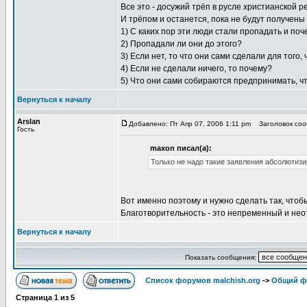
Все это - досужий трёп в русле христианской рел
И трёпом и останется, пока не будут получены
1) С каких пор эти люди стали пропадать и поч
2) Пропадали ли они до этого?
3) Если нет, то что они сами сделали для того
4) Если не сделали ничего, то почему?
5) Что они сами собираются предпринимать, ч
Вернуться к началу
Arslan
Добавлено: Пт Апр 07, 2006 1:11 pm
Заголовок сооб
Гость
maxon писал(а):
Только не надо такие заявления абсолютизи
Вот именно поэтому и нужно сделать так, чтоб
Благотворительность - это непременный и не
Вернуться к началу
Показать сообщения:
Список форумов malchish.org
->
Общий ф
Страница
1
из
5