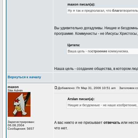
maxon писал(а):
Ну я так и предполагал, что
благо
творитель
Вы удивительно догадливы. Нищие и бездомные 
программе. Коммунисты - не Иисусы Христосы, 
Цитата:
Ваша цель - по
строение
коммунизма.
Наша цель - создание общества, в котором люд
Вернуться к началу
maxon
Добавлено: Пт Мар 31, 2006 10:51 am
Заголовок со
Site Admin
Arslan писал(а):
Нищие и бездомные - не наше изобретение, и
Зарегистрирован:
А вас никто и не призывает
отвечать
или нести
06.08.2004
что нет.
Сообщения: 5657