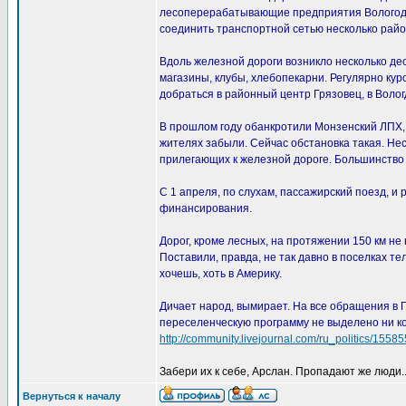
лесоперерабатывающие предприятия Вологодск
соединить транспортной сетью несколько райо
Вдоль железной дороги возникло несколько дес
магазины, клубы, хлебопекарни. Регулярно ку
добраться в районный центр Грязовец, в Волог
В прошлом году обанкротили Монзенский ЛПХ,
жителях забыли. Сейчас обстановка такая. Нес
прилегающих к железной дороге. Большинство ш
С 1 апреля, по слухам, пассажирский поезд, и
финансирования.
Дорог, кроме лесных, на протяжении 150 км н
Поставили, правда, не так давно в поселках те
хочешь, хоть в Америку.
Дичает народ, вымирает. На все обращения в Г
переселенческую программу не выделено ни коп
http://community.livejournal.com/ru_politics/15585
Забери их к себе, Арслан. Пропадают же люди..
Вернуться к началу