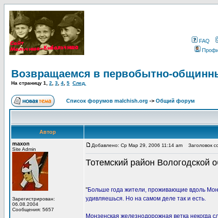
FAQ
Проф
Возвращаемся в первобытно-общинн
На страницу
1
,
2
,
3
,
4
,
5
След.
Список форумов malchish.org
->
Общий форум
Автор
maxon
Добавлено: Ср Мар 29, 2006 11:14 am
Заголовок со
Site Admin
Тотемский район Вологодской 
"
Больше года жители, проживающие вдоль Мон
удивляешься. Но на самом деле так и есть.
Зарегистрирован:
06.08.2004
Сообщения: 5657
Монзенская железнодорожная ветка некогда сл