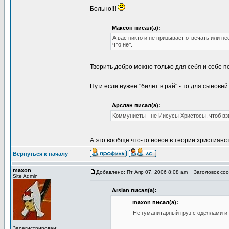
Больно!!!
Максон писал(а):
А вас никто и не призывает отвечать или не
что нет.
Творить добро можно только для себя и себе 
Ну и если нужен "билет в рай" - то для сынове
Арслан писал(а):
Коммунисты - не Иисусы Христосы, чтоб взв
А это вообще что-то новое в теории христианст
Вернуться к началу
maxon
Добавлено: Пт Апр 07, 2006 8:08 am
Заголовок соо
Site Admin
Arslan писал(а):
maxon писал(а):
Не гуманитарный груз с одеялами и 
Зарегистрирован: