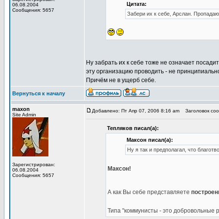
Цитата:
06.08.2004
Сообщения: 5657
Забери их к себе, Арслан. Пропадают
Ну забрать их к себе тоже не означает посадит
эту организацию проводить - не принципиально
Причём не в ущерб себе.
Вернуться к началу
maxon
Добавлено: Пт Апр 07, 2006 8:16 am
Заголовок соо
Site Admin
Тепляков писал(а):
Максон писал(а):
Ну я так и предполагал, что благот
Зарегистрирован:
Максон!
06.08.2004
Сообщения: 5657
А как Вы себе представляете
построен
Типа "коммунисты - это добровольные 