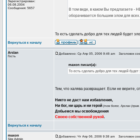
Зарегистрирован:
06.08.2004
Сообщения: 5657
В том виде, в каком Вы предлагаете - 
оборачивается большим злом для всех.
То есть сделать добро для тех людей будет зл
Вернуться к началу
Arslan
Добавлено: Ср Апр 05, 2006 9:46 am
Заголовок соо
Гость
maxon писал(а):
То есть сделать добро для тех людей будет
Тем, что халява развращает. Если не верите, с
Никто не даст нам избавления,
Ни бог, ни царь и ни герой
(тем более, Арслан (прим.
Добьемся мы освобождения
Своею собственной рукой
.
Вернуться к началу
maxon
Добавлено: Чт Апр 06, 2006 9:38 am
Заголовок соо
Site Admin