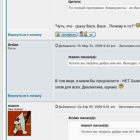
Цитата:
По полной программе. Коммунисты - не Иис
"Чуть, что - сразу Вася, Вася... Почему я-то?"
Вернуться к началу
Arslan
Добавлено: Пт Мар 31, 2006 6:43 pm
Заголовок соо
Гость
maxon писал(а):
Хотите вы творить добро или нет. Выходит, ч
В том виде, в каком Вы предлагаете - НЕТ. Бы
злом для всех. Диалектика, однако.
Вернуться к началу
maxon
Добавлено: Ср Апр 05, 2006 9:01 am
Заголовок соо
Site Admin
Arslan писал(а):
maxon писал(а):
Хотите вы творить добро или нет. Вы