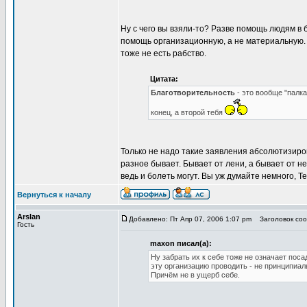
Ну с чего вы взяли-то? Разве помощь людям в 
помощь организационную, а не материальную. 
тоже не есть рабство.
Цитата:
Благотворительность
- это вообще "палка
конец, а второй тебя
Только не надо такие заявления абсолютизиров
разное бывает. Бывает от лени, а бывает от 
ведь и болеть могут. Вы уж думайте немного, Т
Вернуться к началу
Arslan
Добавлено: Пт Апр 07, 2006 1:07 pm
Заголовок соо
Гость
maxon писал(а):
Ну забрать их к себе тоже не означает поса
эту организацию проводить - не принципиал
Причём не в ущерб себе.