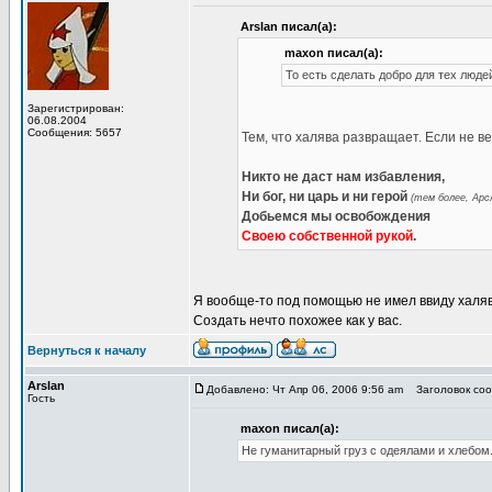
Arslan писал(а):
maxon писал(а):
То есть сделать добро для тех люде
Зарегистрирован:
06.08.2004
Сообщения: 5657
Тем, что халява развращает. Если не в
Никто не даст нам избавления,
Ни бог, ни царь и ни герой
(тем более, Арсл
Добьемся мы освобождения
Своею собственной рукой
.
Я вообще-то под помощью не имел ввиду халяв
Создать нечто похожее как у вас.
Вернуться к началу
Arslan
Добавлено: Чт Апр 06, 2006 9:56 am
Заголовок соо
Гость
maxon писал(а):
Не гуманитарный груз с одеялами и хлебом.