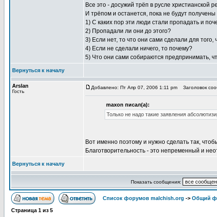
Все это - досужий трёп в русле христианской рел
И трёпом и останется, пока не будут получены
1) С каких пор эти люди стали пропадать и поч
2) Пропадали ли они до этого?
3) Если нет, то что они сами сделали для того
4) Если не сделали ничего, то почему?
5) Что они сами собираются предпринимать, ч
Вернуться к началу
Arslan
Добавлено: Пт Апр 07, 2006 1:11 pm
Заголовок сооб
Гость
maxon писал(а):
Только не надо такие заявления абсолютизи
Вот именно поэтому и нужно сделать так, чтоб
Благотворительность - это непременный и не
Вернуться к началу
Показать сообщения:
Список форумов malchish.org
->
Общий ф
Страница
1
из
5