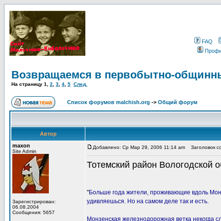
FAQ
Проф
Возвращаемся в первобытно-общинн
На страницу
1
,
2
,
3
,
4
,
5
След.
Список форумов malchish.org
->
Общий форум
Автор
maxon
Добавлено: Ср Мар 29, 2006 11:14 am
Заголовок со
Site Admin
Тотемский район Вологодской 
"
Больше года жители, проживающие вдоль Мон
удивляешься. Но на самом деле так и есть.
Зарегистрирован:
06.08.2004
Сообщения: 5657
Монзенская железнодорожная ветка некогда сл