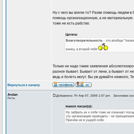
Ну с чего вы взяли-то? Разве помощь людям в 
помощь организационную, а не материальную. 
тоже не есть рабство.
Цитата:
Благотворительность
- это вообще "палка
конец, а второй тебя
Только не надо такие заявления абсолютизиров
разное бывает. Бывает от лени, а бывает от 
ведь и болеть могут. Вы уж думайте немного, Т
Вернуться к началу
Arslan
Добавлено: Пт Апр 07, 2006 1:07 pm
Заголовок соо
Гость
maxon писал(а):
Ну забрать их к себе тоже не означает поса
эту организацию проводить - не принципиал
Причём не в ущерб себе.