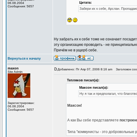
Цитата:
06.08.2004
Сообщения: 5657
Забери их к себе, Арслан. Пропадают
Ну забрать их к себе тоже не означает посадит
эту организацию проводить - не принципиально
Причём не в ущерб себе.
Вернуться к началу
maxon
Добавлено: Пт Апр 07, 2006 8:16 am
Заголовок соо
Site Admin
Тепляков писал(а):
Максон писал(а):
Ну я так и предполагал, что благот
Зарегистрирован:
Максон!
06.08.2004
Сообщения: 5657
А как Вы себе представляете
построен
Типа "коммунисты - это добровольные 