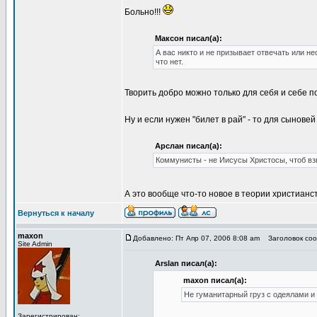
Больно!!!
Максон писал(а):
А вас никто и не призывает отвечать или не
что нет.
Творить добро можно только для себя и себе 
Ну и если нужен "билет в рай" - то для сынове
Арслан писал(а):
Коммунисты - не Иисусы Христосы, чтоб взв
А это вообще что-то новое в теории христианст
Вернуться к началу
maxon
Добавлено: Пт Апр 07, 2006 8:08 am
Заголовок соо
Site Admin
Arslan писал(а):
maxon писал(а):
Не гуманитарный груз с одеялами и 
Зарегистрирован: