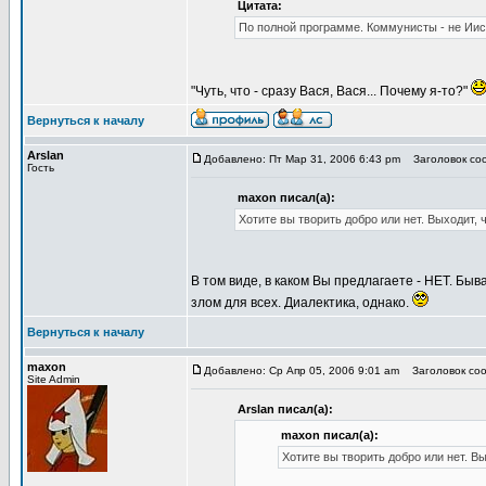
Цитата:
По полной программе. Коммунисты - не Иис
"Чуть, что - сразу Вася, Вася... Почему я-то?"
Вернуться к началу
Arslan
Добавлено: Пт Мар 31, 2006 6:43 pm
Заголовок соо
Гость
maxon писал(а):
Хотите вы творить добро или нет. Выходит, ч
В том виде, в каком Вы предлагаете - НЕТ. Бы
злом для всех. Диалектика, однако.
Вернуться к началу
maxon
Добавлено: Ср Апр 05, 2006 9:01 am
Заголовок соо
Site Admin
Arslan писал(а):
maxon писал(а):
Хотите вы творить добро или нет. Вы