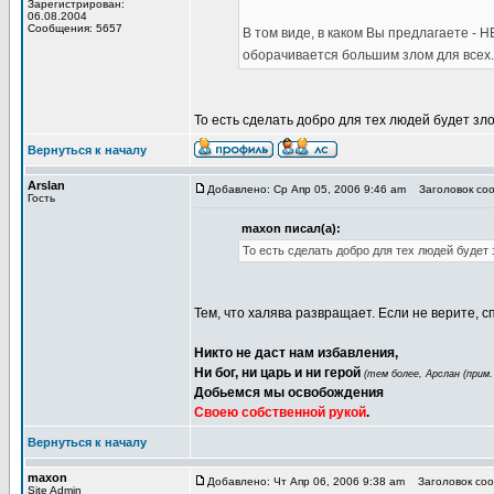
Зарегистрирован:
06.08.2004
Сообщения: 5657
В том виде, в каком Вы предлагаете - 
оборачивается большим злом для всех.
То есть сделать добро для тех людей будет зл
Вернуться к началу
Arslan
Добавлено: Ср Апр 05, 2006 9:46 am
Заголовок соо
Гость
maxon писал(а):
То есть сделать добро для тех людей будет
Тем, что халява развращает. Если не верите, с
Никто не даст нам избавления,
Ни бог, ни царь и ни герой
(тем более, Арслан (прим.
Добьемся мы освобождения
Своею собственной рукой
.
Вернуться к началу
maxon
Добавлено: Чт Апр 06, 2006 9:38 am
Заголовок соо
Site Admin