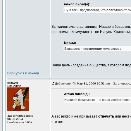
maxon писал(а):
Ну я так и предполагал, что
благо
творитель
Вы удивительно догадливы. Нищие и бездомные 
программе. Коммунисты - не Иисусы Христосы, 
Цитата:
Ваша цель - по
строение
коммунизма.
Наша цель - создание общества, в котором люд
Вернуться к началу
maxon
Добавлено: Пт Мар 31, 2006 10:51 am
Заголовок со
Site Admin
Arslan писал(а):
Нищие и бездомные - не наше изобретение, и
Зарегистрирован:
А вас никто и не призывает
отвечать
или нести
06.08.2004
что нет.
Сообщения: 5657