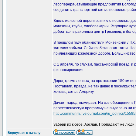
лесоперерабатывающие предприятия Вологодск
соединить транспортной сетью несколько райо
Вдоль железной дороги возникло несколько дес
магазины, клубы, хлебопекарни. Регулярно ку
добраться в районный центр Грязовец, в Волог
В прошлом году обанкротили Монзенский ЛПХ,
жителях забыли. Сейчас обстановка такая. Нес
прилегающих к железной дороге. Большинство ш
С 1 апреля, по слухам, пассажирский поезд, и
финансирования.
Дорог, кроме лесных, на протяжении 150 км н
Поставили, правда, не так давно в поселках те
хочешь, хоть в Америку.
Дичает народ, вымирает. На все обращения в Г
переселенческую программу не выделено ни коп
http://community.livejournal.com/ru_politics/15585
Забери их к себе, Арслан. Пропадают же люди..
Вернуться к началу