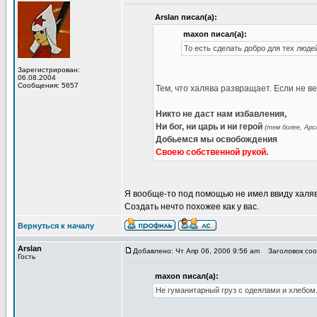
Arslan писал(а):
maxon писал(а):
То есть сделать добро для тех люде
Зарегистрирован:
06.08.2004
Сообщения: 5657
Тем, что халява развращает. Если не в
Никто не даст нам избавления,
Ни бог, ни царь и ни герой
(тем более, Арсл
Добьемся мы освобождения
Своею собственной рукой
.
Я вообще-то под помощью не имел ввиду халяв
Создать нечто похожее как у вас.
Вернуться к началу
Arslan
Добавлено: Чт Апр 06, 2006 9:56 am
Заголовок соо
Гость
maxon писал(а):
Не гуманитарный груз с одеялами и хлебом.