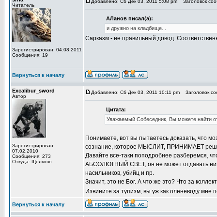
Добавлено: Сб Дек 03, 2011 5:08 pm
Заголовок сооб
Читатель
АЛанов писал(а):
и дружно на кладбище...
Сарказм - не правильный довод. Соответствен
Зарегистрирован: 04.08.2011
Сообщения: 19
Вернуться к началу
Excalibur_sword
Добавлено: Сб Дек 03, 2011 10:11 pm
Заголовок соо
Автор
Цитата:
Уважаемый Собеседник, Вы можете найти отв
Понимаете, вот вы пытаетесь доказать, что м
Зарегистрирован:
сознание, которое МЫСЛИТ, ПРИНИМАЕТ решения
07.02.2010
Давайте все-таки поподробнее разберемся, чт
Сообщения: 273
Откуда: Щелково
АБСОЛЮТНЫЙ СВЕТ, он не может отдавать никак
насильников, убийц и пр.
Значит, это не Бог. А что же это? Что за колл
Извините за тупизм, вы уж как оленеводу мне 
Вернуться к началу