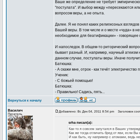
Ваше же определение не требует эмпирической
"постулата". И выбор между «пересекаются и
вопросом веры, а не опыта.
Далее. Я не понял каких религиозных взглядов
Вашей веры. В том числе и о месте «чуда» в не
необходимое для беатификации» - говорящее в
И напоследок. В общем-то риторический вопро
бывает разный. И, например, научный атеизм не
данном случае, постулаты веры. Иначе получит
Батюшка:
- А скажи мне, отрок - как течёт электричество
Ученик:
- С божьей помощью!
Батюшка:
- Правильно! Садись, пять...
Вернуться к началу
Василич
Добавлено: Вс Дек 04, 2011 8:54 pm
Заголовок сооб
Писатель
srha писал(а):
Как-то я совсем запутался в Ваших утвержд
Как же тогда отличить бред от яви, если Вы
И как быть, ну например с атомами, ведь не