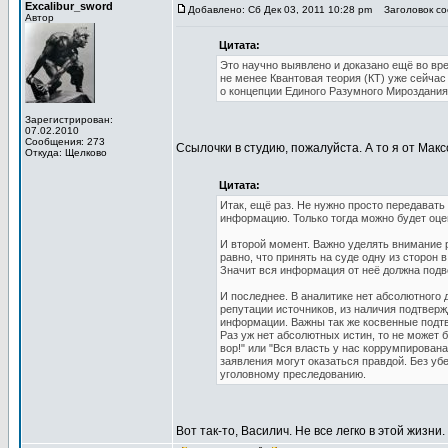
Excalibur_sword
Добавлено: Сб Дек 03, 2011 10:28 pm
Заголовок соо
Автор
Цитата:
Это научно выявлено и доказано ещё во вр
не менее Квантовая теория (КТ) уже сейчас 
о концепции Единого Разумного Мироздания.
Зарегистрирован:
07.02.2010
Сообщения: 273
Ссылочки в студию, пожалуйста. А то я от Макс
Откуда: Щелково
Цитата:
Итак, ещё раз. Не нужно просто передавать
информацию. Только тогда можно будет оце
И второй момент. Важно уделять внимание р
равно, что принять на суде одну из сторо
Значит вся информация от неё должна подв
И последнее. В аналитике нет абсолютного
репутации источников, из наличия подтверж
информации. Важны так же косвенные подт
Раз уж нет абсолютных истин, то не может 
вор!" или "Вся власть у нас коррумпирован
заявления могут оказаться правдой. Без уб
уголовному преследованию.
Вот так-то, Василич. Не все легко в этой жизни.