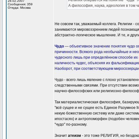
Религия опирается на понятие "Чуда" то
28.02.2007
Сообщения: 359
А философия, наука, идеология в том ч
Откуда: Москва
Не совсем так, уважаемый коллега. Религии - 
занимаются мировоззрением людей познающих 
абстрактно-логическое мышление. И те, и друг
Чудо
— объективное значение понятия чудо 
причинности. Всякого рода необычайные и нео
чудесного лишь при определённом способе их 
наличность чудес, объясняя их фальсификацие
Наоборот, при соответствующем миросозерцан
Чудо - всего лишь явление с плохо установле
следственными связями. При отсутствии возмо
научно-философских или религиозно-философс
Так материалистическая философия, базирующая
"всё сущее и не сущее есть Единое Разумное М
некую божественную систему или даже системы,
ипостасях) и антропоморфен (подобен человек
"чудо" по-разному.
Значит
атеизм
- это тоже РЕЛИГИЯ, но бездок