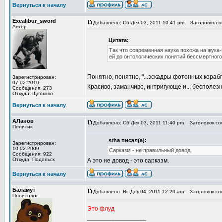
Вернуться к началу
Excalibur_sword
Добавлено: Сб Дек 03, 2011 10:41 pm
Заголовок соо
Автор
Цитата:
Так что современная наука похожа на жука-
ей до онтологических понятий бессмертного
Понятно, понятно, "...эскадры фотонных кора
Зарегистрирован:
07.02.2010
Красиво, заманчиво, интригующе и... бесполез
Сообщения: 273
Откуда: Щелково
Вернуться к началу
АЛанов
Добавлено: Сб Дек 03, 2011 11:40 pm
Заголовок соо
Политик
srha писал(а):
Зарегистрирован:
10.02.2009
Сарказм - не правильный довод.
Сообщения: 922
Откуда: Подольск
А это не довод - это сарказм.
Вернуться к началу
Баламут
Добавлено: Вс Дек 04, 2011 12:20 am
Заголовок соо
Политолог
Это флуд
_________________