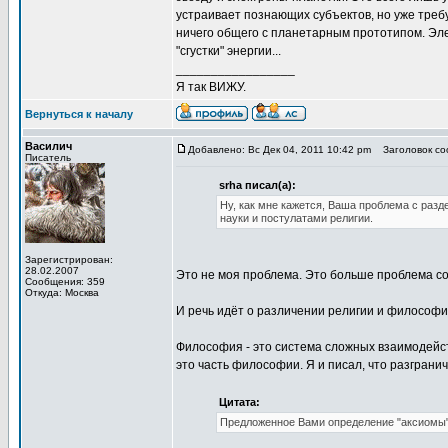
устраивает познающих субъектов, но уже требу
ничего общего с планетарным прототипом. Эл
"сгустки" энергии...
_________________
Я так ВИЖУ.
Вернуться к началу
Василич
Добавлено: Вс Дек 04, 2011 10:42 pm
Заголовок соо
Писатель
srha писал(а):
Ну, как мне кажется, Ваша проблема с разд
науки и постулатами религии.
Зарегистрирован:
28.02.2007
Это не моя проблема. Это больше проблема с
Сообщения: 359
Откуда: Москва
И речь идёт о различении религии и философии,
Философия - это система сложных взаимодейст
это часть философии. Я и писал, что разграни
Цитата:
Предложенное Вами определение "аксиомы" 