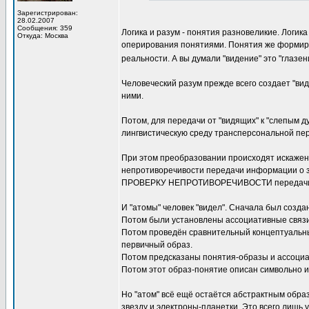
Зарегистрирован:
28.02.2007
Сообщения: 359
Логика и разум - понятия разновеликие. Логик
Откуда: Москва
оперирования понятиями. Понятия же формир
реальности. А вы думали "видение" это "глазе
Человеческий разум прежде всего создает "в
ними.
Потом, для передачи от "видящих" к "слепым 
лингвистическую среду трансперсональной пе
При этом преобразовании происходят искажен
непротиворечивости передачи информации о 
ПРОВЕРКУ НЕПРОТИВОРЕЧИВОСТИ передачи вне
И "атомы" человек "видел". Сначала был созда
Потом были установлены ассоциативные связи
Потом проведён сравнительный концептуальны
первичный образ.
Потом предсказаны понятия-образы и ассоциа
Потом этот образ-понятие описан символьно и
Но "атом" всё ещё остаётся абстрактным обра
звезду и электроны-планетки. Это всего лишь