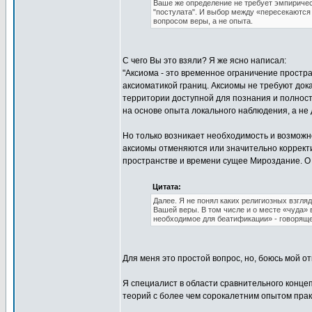
Ваше же определение не требует эмпиричес
"постулата". И выбор между «пересекаются
вопросом веры, а не опыта.
С чего Вы это взяли? Я же ясно написал:
"Аксиома - это временное ограничение прост
аксиоматикой границ. Аксиомы не требуют док
территории доступной для познания и полност
на основе опыта локального наблюдения, а не 
Но только возникает необходимость и возможн
аксиомы отменяются или значительно корректи
пространстве и времени сущее Мироздание. О 
Цитата:
Далее. Я не понял каких религиозных взгля
Вашей веры. В том числе и о месте «чуда» в
необходимое для беатификации» - говоряще
Для меня это простой вопрос, но, боюсь мой отв
Я специалист в области сравнительного конце
теорий с более чем сорокалетним опытом прак