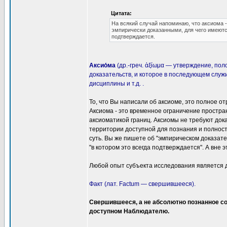
Цитата:
На всякий случай напоминаю, что аксиома 
эмпирически доказанными, для чего имеются
подтверждается.
Аксио́ма
(др.-греч. ἀξίωμα — утверждение, п
доказательств, и которое в последующем служ
дисциплины и т.д. .
То, что Вы написали об аксиоме, это полное от
Аксиома - это временное ограничение простр
аксиоматикой границ. Аксиомы не требуют док
территории доступной для познания и полност
суть. Вы же пишете об "эмпирическом доказате
"в котором это всегда подтверждается". А вне э
Любой опыт субъекта исследования является д
Факт (лат. Factum — свершившееся).
Свершившееся, а не абсолютно познанное со
доступном Наблюдателю.