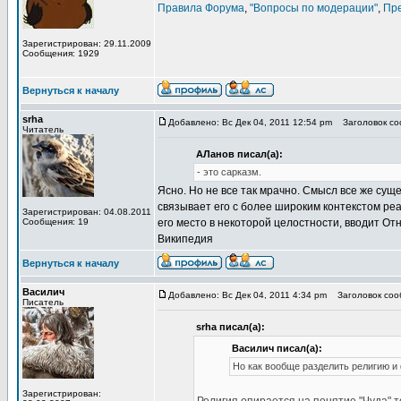
Правила Форума
,
"Вопросы по модерации"
,
Пр
Зарегистрирован: 29.11.2009
Сообщения: 1929
Вернуться к началу
srha
Добавлено: Вс Дек 04, 2011 12:54 pm
Заголовок соо
Читатель
АЛанов писал(а):
- это сарказм.
Ясно. Но не все так мрачно. Смысл все же сущ
связывает его с более широким контекстом р
Зарегистрирован: 04.08.2011
Сообщения: 19
его место в некоторой целостности, вводит От
Википедия
Вернуться к началу
Василич
Добавлено: Вс Дек 04, 2011 4:34 pm
Заголовок сооб
Писатель
srha писал(а):
Василич писал(а):
Но как вообще разделить религию 
Зарегистрирован: