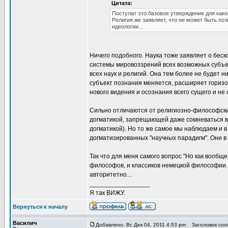
Цитата:
Постулат это базовое утверждение для како
Религия же заявляет, что не может быть поз
идеологии...
Ничего подобного. Наука тоже заявляет о беск
системы мировоззрений всех возможных субъек
всех наук и религий. Она тем более не будет н
субъект познания меняется, расширяет гориз
нового видения и осознания всего сущего и не 
Сильно отличаются от религиозно-философски
догматикой, запрещающей даже сомневаться в 
догматикой). Но то же самое мы наблюдаем и в
догматизированных "научных парадигм". Они в
Так что для меня самого вопрос "Но как вооб
философов, и классиков немецкой философии. 
авторитетно...
_________________
Я так ВИЖУ.
Вернуться к началу
Василич
Добавлено: Вс Дек 04, 2011 4:53 pm
Заголовок сооб