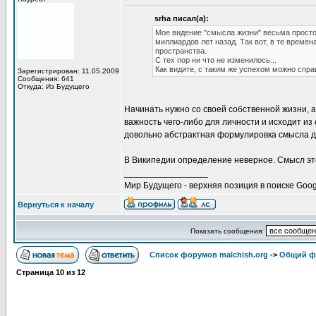
srha писал(а):
Мое видение "смысла жизни" весьма просто.
миллиардов лет назад. Так вот, в те време
пространства.
С тех пор ни что не изменилось...
Как видите, с таким же успехом можно спр
Зарегистрирован: 11.05.2009
Сообщения: 641
Откуда: Из Будущего
Начинать нужно со своей собственной жизни, 
важность чего-либо для личности и исходит из
довольно абстрактная формулировка смысла д
В Википедии определение неверное. Смысл эт
_________________
Мир Будущего - верхняя позиция в поиске Goog
Вернуться к началу
Показать сообщения:
Список форумов malchish.org
->
Общий ф
Страница
10
из
12