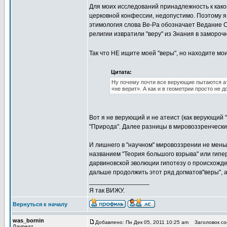
Для моих исследований принадлежность к како
церковной конфессии, недопустимо. Поэтому я 
этимология слова Ве-Ра обозначает Ведание С
религии извратили "веру" из Знания в заморочн
Так что НЕ ищите моей "веры", но находите мои
Цитата:
Ну почему почти все верующие пытаются ат
«не верит». А как и в геометрии просто не 
Вот я не верующий и не атеист (как верующий "
"Природа". Далее разницы в мировоззренческих
И лишнего в "научном" мировоззрении не мень
названием "Теория большого взрыва" или гипе
дарвиновской эволюции гипотезу о происхожде
дальше продолжить этот ряд догматов"веры", а
_________________
Я так ВИЖУ.
Вернуться к началу
was_bornin
Добавлено: Пн Дек 05, 2011 10:25 am
Заголовок соо
Лауреат