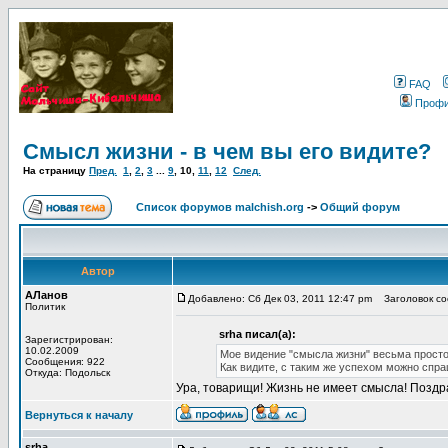
FAQ
Проф
Смысл жизни - в чем вы его видите?
На страницу
Пред.
1
,
2
,
3
...
9
,
10
,
11
,
12
След.
Список форумов malchish.org
->
Общий форум
Автор
АЛанов
Добавлено: Сб Дек 03, 2011 12:47 pm
Заголовок соо
Политик
srha писал(а):
Зарегистрирован:
10.02.2009
Мое видение "смысла жизни" весьма просто. 
Сообщения: 922
Как видите, с таким же успехом можно спр
Откуда: Подольск
Ура, товарищи! Жизнь не имеет смысла! Поздра
Вернуться к началу
srha