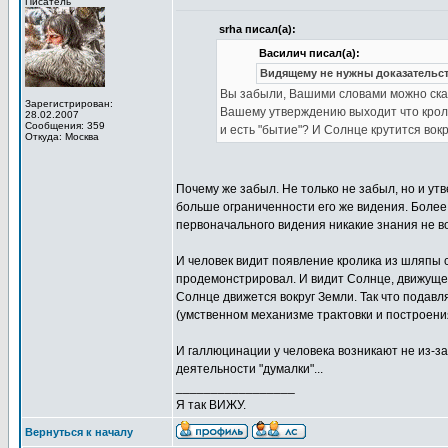
Писатель
srha писал(а):
Василич писал(а):
Видящему не нужны доказательст
Вы забыли, Вашими словами можно сказ
Зарегистрирован:
Вашему утверждению выходит что крол
28.02.2007
Сообщения: 359
и есть "бытие"? И Солнце крутится вок
Откуда: Москва
Почему же забыл. Не только не забыл, но и ут
больше ограниченности его же видения. Более
первоначального видения никакие знания не 
И человек видит появление кролика из шляпы с
продемонстрировал. И видит Солнце, движущеес
Солнце движется вокруг Земли. Так что подав
(умственном механизме трактовки и построения
И галлюцинации у человека возникают не из-з
деятельности "думалки"...
_________________
Я так ВИЖУ.
Вернуться к началу