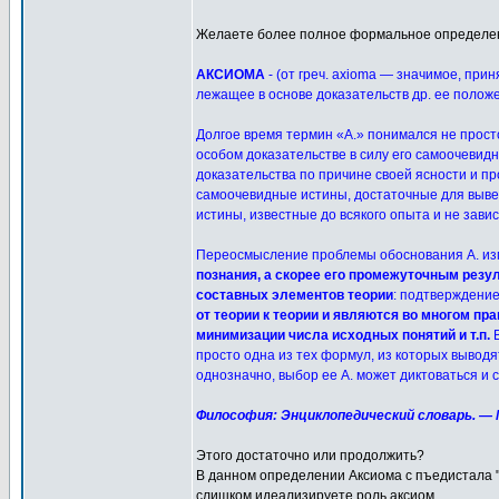
Желаете более полное формальное определен
АКСИОМА
- (от греч. axioma — значимое, при
лежащее в основе доказательств др. ее полож
Долгое время термин «А.» понимался не просто
особом доказательстве в силу его самоочевиднос
доказательства по причине своей ясности и пр
самоочевидные истины, достаточные для вывед
истины, известные до всякого опыта и не зави
Переосмысление проблемы обоснования А. изм
познания, а скорее его промежуточным резу
составных элементов теории
: подтверждени
от теории к теории и являются во многом п
минимизации числа исходных понятий и т.п.
В
просто одна из тех формул, из которых вывод
однозначно, выбор ее А. может диктоваться и
Философия: Энциклопедический словарь. — М.
Этого достаточно или продолжить?
В данном определении Аксиома с пъедистала "
слишком идеализируете роль аксиом.