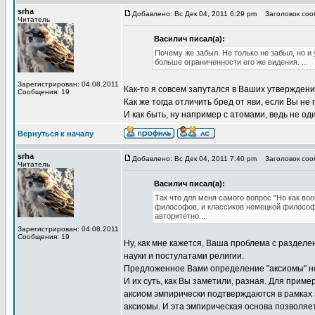
srha
Добавлено: Вс Дек 04, 2011 6:29 pm
Заголовок сооб
Читатель
Василич писал(а):
Почему же забыл. Не только не забыл, но и
больше ограниченности его же видения. ...
Зарегистрирован: 04.08.2011
Как-то я совсем запутался в Ваших утверждения
Сообщения: 19
Как же тогда отличить бред от яви, если Вы не
И как быть, ну например с атомами, ведь не од
Вернуться к началу
srha
Добавлено: Вс Дек 04, 2011 7:40 pm
Заголовок сооб
Читатель
Василич писал(а):
Так что для меня самого вопрос "Но как в
философов, и классиков немецкой философи
авторитетно...
Зарегистрирован: 04.08.2011
Сообщения: 19
Ну, как мне кажется, Ваша проблема с раздел
науки и постулатами религии.
Предложенное Вами определение "аксиомы" не
И их суть, как Вы заметили, разная. Для прим
аксиом эмпирически подтверждаются в рамках
аксиомы. И эта эмпирическая основа позволяет