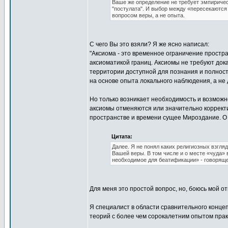
Ваше же определение не требует эмпиричес
"постулата". И выбор между «пересекаются
вопросом веры, а не опыта.
С чего Вы это взяли? Я же ясно написал:
"Аксиома - это временное ограничение прост
аксиоматикой границ. Аксиомы не требуют док
территории доступной для познания и полност
на основе опыта локального наблюдения, а не 
Но только возникает необходимость и возможн
аксиомы отменяются или значительно корректи
пространстве и времени сущее Мироздание. О 
Цитата:
Далее. Я не понял каких религиозных взгля
Вашей веры. В том числе и о месте «чуда» в
необходимое для беатификации» - говоряще
Для меня это простой вопрос, но, боюсь мой отв
Я специалист в области сравнительного конце
теорий с более чем сорокалетним опытом прак