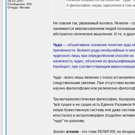
Религия опирается на понятие "Чуда" то
28.02.2007
Сообщения: 359
А философия, наука, идеология в том ч
Откуда: Москва
Не совсем так, уважаемый коллега. Религии - 
занимаются мировоззрением людей познающих 
абстрактно-логическое мышление. И те, и друг
Чудо
— объективное значение понятия чудо 
причинности. Всякого рода необычайные и нео
чудесного лишь при определённом способе их 
наличность чудес, объясняя их фальсификацие
Наоборот, при соответствующем миросозерцан
Чудо - всего лишь явление с плохо установле
следственными связями. При отсутствии возмо
научно-философских или религиозно-философс
Так материалистическая философия, базирующая
"всё сущее и не сущее есть Единое Разумное М
некую божественную систему или даже системы,
ипостасях) и антропоморфен (подобен человек
"чудо" по-разному.
Значит
атеизм
- это тоже РЕЛИГИЯ, но бездок