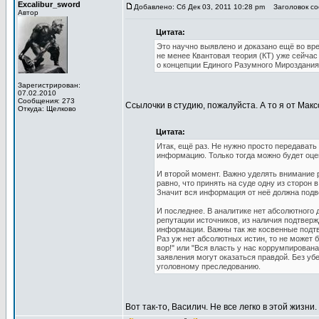
Excalibur_sword
Добавлено: Сб Дек 03, 2011 10:28 pm
Заголовок соо
Автор
Цитата:
Это научно выявлено и доказано ещё во вр
не менее Квантовая теория (КТ) уже сейчас 
о концепции Единого Разумного Мироздания.
Зарегистрирован:
07.02.2010
Сообщения: 273
Ссылочки в студию, пожалуйста. А то я от Макс
Откуда: Щелково
Цитата:
Итак, ещё раз. Не нужно просто передавать
информацию. Только тогда можно будет оце
И второй момент. Важно уделять внимание р
равно, что принять на суде одну из сторо
Значит вся информация от неё должна подв
И последнее. В аналитике нет абсолютного
репутации источников, из наличия подтверж
информации. Важны так же косвенные подт
Раз уж нет абсолютных истин, то не может 
вор!" или "Вся власть у нас коррумпирован
заявления могут оказаться правдой. Без уб
уголовному преследованию.
Вот так-то, Василич. Не все легко в этой жизни.