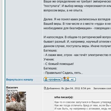
Ваше же определение не требует эмпирической
"постулата". И выбор между «пересекаются и
вопросом веры, а не опыта.
Далее. Я не понял каких религиозных взглядов
Вашей веры. В том числе и о месте «чуда» в не
необходимое для беатификации» - говорящее в
И напоследок. В общем-то риторический вопро
бывает разный. И, например, научный атеизм не
данном случае, постулаты веры. Иначе получит
Батюшка:
- А скажи мне, отрок - как течёт электричество
Ученик:
- С божьей помощью!
Батюшка:
- Правильно! Садись, пять...
Вернуться к началу
Василич
Добавлено: Вс Дек 04, 2011 8:54 pm
Заголовок сооб
Писатель
srha писал(а):
Как-то я совсем запутался в Ваших утвержд
Как же тогда отличить бред от яви, если Вы
И как быть, ну например с атомами, ведь не