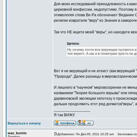
Для моих исследований принадлежность к како
церковной конфессии, недопустимо. Поэтому я 
этимология слова Ве-Ра обозначает Ведание С
религии извратили "веру" из Знания в заморочн
Так что НЕ ищите моей "веры", но находите мои
Цитата:
Ну почему почти все верующие пытаются ат
«не верит». А как и в геометрии просто не 
Вот я не верующий и не атеист (как верующий "
"Природа". Далее разницы в мировоззренческих
И лишнего в "научном" мировоззрении не мень
названием "Теория большого взрыва" или гипе
дарвиновской эволюции гипотезу о происхожде
дальше продолжить этот ряд догматов"веры", а
_________________
Я так ВИЖУ.
Вернуться к началу
was_bornin
Добавлено: Пн Дек 05, 2011 10:25 am
Заголовок соо
Лауреат