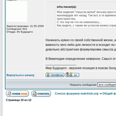
srha писал(а):
Мое видение "смысла жизни" весьма просто.
миллиардов лет назад. Так вот, в те време
пространства.
С тех пор ни что не изменилось...
Как видите, с таким же успехом можно спр
Зарегистрирован: 11.05.2009
Сообщения: 641
Откуда: Из Будущего
Начинать нужно со своей собственной жизни, 
важность чего-либо для личности и исходит из
довольно абстрактная формулировка смысла д
В Википедии определение неверное. Смысл эт
_________________
Мир Будущего - верхняя позиция в поиске Goog
Вернуться к началу
Показать сообщения:
Список форумов malchish.org
->
Общий ф
Страница
10
из
12