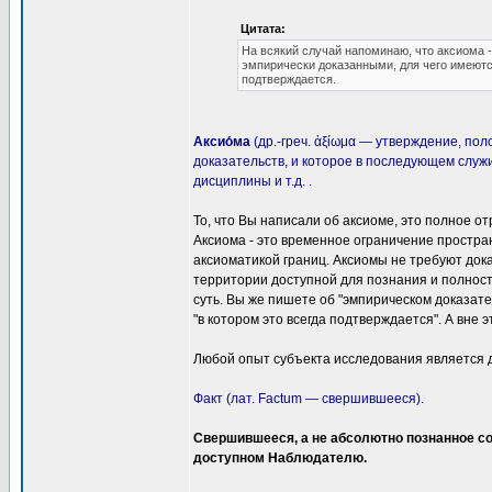
Цитата:
На всякий случай напоминаю, что аксиома 
эмпирически доказанными, для чего имеются
подтверждается.
Аксио́ма
(др.-греч. ἀξίωμα — утверждение, п
доказательств, и которое в последующем служ
дисциплины и т.д. .
То, что Вы написали об аксиоме, это полное от
Аксиома - это временное ограничение простр
аксиоматикой границ. Аксиомы не требуют док
территории доступной для познания и полност
суть. Вы же пишете об "эмпирическом доказате
"в котором это всегда подтверждается". А вне э
Любой опыт субъекта исследования является д
Факт (лат. Factum — свершившееся).
Свершившееся, а не абсолютно познанное со
доступном Наблюдателю.