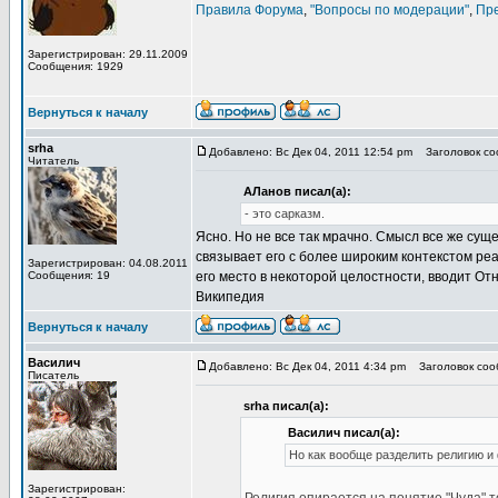
Правила Форума
,
"Вопросы по модерации"
,
Пр
Зарегистрирован: 29.11.2009
Сообщения: 1929
Вернуться к началу
srha
Добавлено: Вс Дек 04, 2011 12:54 pm
Заголовок соо
Читатель
АЛанов писал(а):
- это сарказм.
Ясно. Но не все так мрачно. Смысл все же сущ
связывает его с более широким контекстом р
Зарегистрирован: 04.08.2011
Сообщения: 19
его место в некоторой целостности, вводит От
Википедия
Вернуться к началу
Василич
Добавлено: Вс Дек 04, 2011 4:34 pm
Заголовок сооб
Писатель
srha писал(а):
Василич писал(а):
Но как вообще разделить религию 
Зарегистрирован: