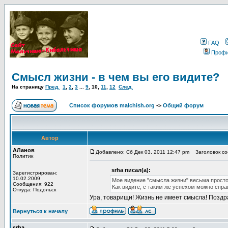
FAQ
Проф
Смысл жизни - в чем вы его видите?
На страницу
Пред.
1
,
2
,
3
...
9
,
10
,
11
,
12
След.
Список форумов malchish.org
->
Общий форум
Автор
АЛанов
Добавлено: Сб Дек 03, 2011 12:47 pm
Заголовок соо
Политик
srha писал(а):
Зарегистрирован:
10.02.2009
Мое видение "смысла жизни" весьма просто. 
Сообщения: 922
Как видите, с таким же успехом можно спр
Откуда: Подольск
Ура, товарищи! Жизнь не имеет смысла! Поздра
Вернуться к началу
srha