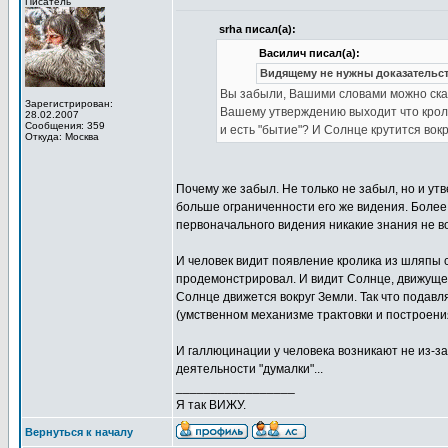
Писатель
srha писал(а):
Василич писал(а):
Видящему не нужны доказательст
Вы забыли, Вашими словами можно сказ
Зарегистрирован:
Вашему утверждению выходит что крол
28.02.2007
Сообщения: 359
и есть "бытие"? И Солнце крутится вок
Откуда: Москва
Почему же забыл. Не только не забыл, но и ут
больше ограниченности его же видения. Более
первоначального видения никакие знания не 
И человек видит появление кролика из шляпы с
продемонстрировал. И видит Солнце, движущеес
Солнце движется вокруг Земли. Так что подав
(умственном механизме трактовки и построения
И галлюцинации у человека возникают не из-з
деятельности "думалки"...
_________________
Я так ВИЖУ.
Вернуться к началу