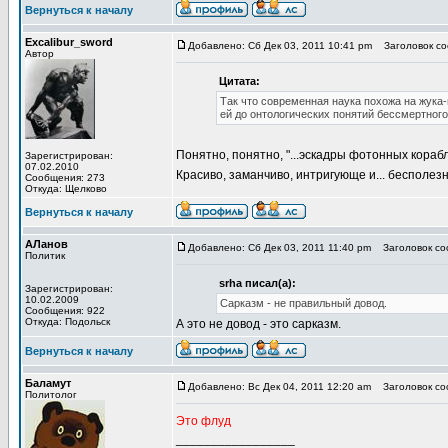
Вернуться к началу
Excalibur_sword
Добавлено: Сб Дек 03, 2011 10:41 pm
Заголовок соо
Автор
Цитата:
Так что современная наука похожа на жука-
ей до онтологических понятий бессмертного
Понятно, понятно, "...эскадры фотонных кора
Зарегистрирован:
07.02.2010
Красиво, заманчиво, интригующе и... бесполез
Сообщения: 273
Откуда: Щелково
Вернуться к началу
АЛанов
Добавлено: Сб Дек 03, 2011 11:40 pm
Заголовок соо
Политик
srha писал(а):
Зарегистрирован:
10.02.2009
Сарказм - не правильный довод.
Сообщения: 922
Откуда: Подольск
А это не довод - это сарказм.
Вернуться к началу
Баламут
Добавлено: Вс Дек 04, 2011 12:20 am
Заголовок соо
Политолог
Это флуд
_________________