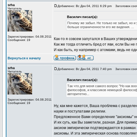
srha
Добавлено: Вс Дек 04, 2011 6:29 pm
Заголовок сооб
Читатель
Василич писал(а):
Почему же забыл. Не только не забыл, но и
больше ограниченности его же видения. ...
Зарегистрирован: 04.08.2011
Как-то я совсем запутался в Ваших утверждения
Сообщения: 19
Как же тогда отличить бред от яви, если Вы не
И как быть, ну например с атомами, ведь не од
Вернуться к началу
srha
Добавлено: Вс Дек 04, 2011 7:40 pm
Заголовок сооб
Читатель
Василич писал(а):
Так что для меня самого вопрос "Но как в
философов, и классиков немецкой философи
авторитетно...
Зарегистрирован: 04.08.2011
Сообщения: 19
Ну, как мне кажется, Ваша проблема с раздел
науки и постулатами религии.
Предложенное Вами определение "аксиомы" не
И их суть, как Вы заметили, разная. Для прим
аксиом эмпирически подтверждаются в рамках
аксиомы. И эта эмпирическая основа позволяет