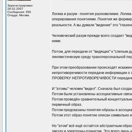
Зарегистрирован:
28.02.2007
Сообщения: 359
Логика и разум - понятия разновеликие. Логик
Откуда: Москва
оперирования понятиями. Понятия же формир
реальности. А вы думали "видение" это "глазе
Человеческий разум прежде всего создает "в
ними.
Потом, для передачи от "видящих" к "слепым 
лингвистическую среду трансперсональной пе
При этом преобразовании происходят искажен
непротиворечивости передачи информации о 
ПРОВЕРКУ НЕПРОТИВОРЕЧИВОСТИ передачи вне
И "атомы" человек "видел". Сначала был созда
Потом были установлены ассоциативные связи
Потом проведён сравнительный концептуальны
первичный образ.
Потом предсказаны понятия-образы и ассоциа
Потом этот образ-понятие описан символьно и
Но "атом" всё ещё остаётся абстрактным обра
звезду и электроны-планетки. Это всего лишь