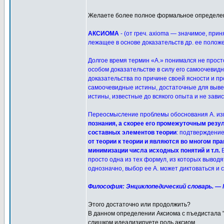
Желаете более полное формальное определен
АКСИОМА
- (от греч. axioma — значимое, при
лежащее в основе доказательств др. ее полож
Долгое время термин «А.» понимался не просто
особом доказательстве в силу его самоочевиднос
доказательства по причине своей ясности и пр
самоочевидные истины, достаточные для вывед
истины, известные до всякого опыта и не зави
Переосмысление проблемы обоснования А. изм
познания, а скорее его промежуточным резу
составных элементов теории
: подтверждени
от теории к теории и являются во многом п
минимизации числа исходных понятий и т.п.
В
просто одна из тех формул, из которых вывод
однозначно, выбор ее А. может диктоваться и
Философия: Энциклопедический словарь. — М.
Этого достаточно или продолжить?
В данном определении Аксиома с пъедистала "
слишком идеализируете роль аксиом.