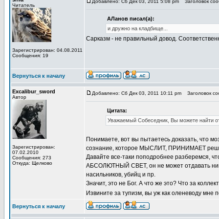
Добавлено: Сб Дек 03, 2011 5:08 pm
Заголовок сооб
Читатель
АЛанов писал(а):
и дружно на кладбище...
Сарказм - не правильный довод. Соответствен
Зарегистрирован: 04.08.2011
Сообщения: 19
Вернуться к началу
Excalibur_sword
Добавлено: Сб Дек 03, 2011 10:11 pm
Заголовок соо
Автор
Цитата:
Уважаемый Собеседник, Вы можете найти отв
Понимаете, вот вы пытаетесь доказать, что м
Зарегистрирован:
сознание, которое МЫСЛИТ, ПРИНИМАЕТ решения
07.02.2010
Давайте все-таки поподробнее разберемся, чт
Сообщения: 273
Откуда: Щелково
АБСОЛЮТНЫЙ СВЕТ, он не может отдавать никак
насильников, убийц и пр.
Значит, это не Бог. А что же это? Что за колл
Извините за тупизм, вы уж как оленеводу мне 
Вернуться к началу