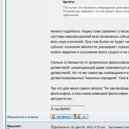
Цитата:
Постулат это базовое утверждение для како
Религия же заявляет, что не может быть поз
идеологии...
Ничего подобного. Наука тоже заявляет о беск
системы мировоззрений всех возможных субъек
всех наук и религий. Она тем более не будет н
субъект познания меняется, расширяет гориз
нового видения и осознания всего сущего и не 
Сильно отличаются от религиозно-философски
догматикой, запрещающей даже сомневаться в 
догматикой). Но то же самое мы наблюдаем и в
догматизированных "научных парадигм". Они в
Так что для меня самого вопрос "Но как вооб
философов, и классиков немецкой философии. 
авторитетно...
_________________
Я так ВИЖУ.
Вернуться к началу
Василич
Добавлено: Вс Дек 04, 2011 4:53 pm
Заголовок сооб