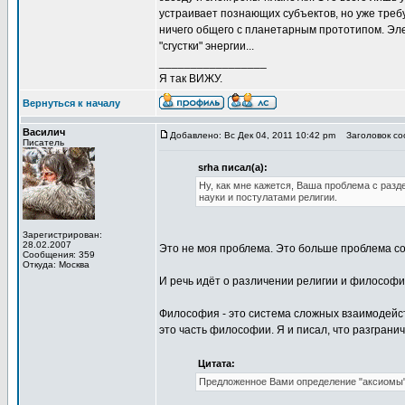
устраивает познающих субъектов, но уже требу
ничего общего с планетарным прототипом. Эл
"сгустки" энергии...
_________________
Я так ВИЖУ.
Вернуться к началу
Василич
Добавлено: Вс Дек 04, 2011 10:42 pm
Заголовок соо
Писатель
srha писал(а):
Ну, как мне кажется, Ваша проблема с разд
науки и постулатами религии.
Зарегистрирован:
28.02.2007
Это не моя проблема. Это больше проблема с
Сообщения: 359
Откуда: Москва
И речь идёт о различении религии и философии,
Философия - это система сложных взаимодейст
это часть философии. Я и писал, что разграни
Цитата:
Предложенное Вами определение "аксиомы" 