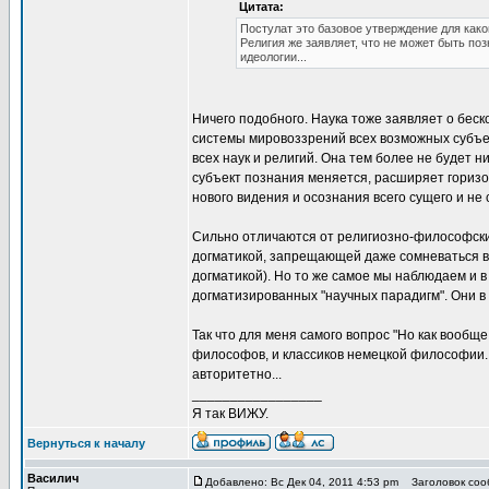
Цитата:
Постулат это базовое утверждение для како
Религия же заявляет, что не может быть поз
идеологии...
Ничего подобного. Наука тоже заявляет о беск
системы мировоззрений всех возможных субъек
всех наук и религий. Она тем более не будет н
субъект познания меняется, расширяет гориз
нового видения и осознания всего сущего и не 
Сильно отличаются от религиозно-философски
догматикой, запрещающей даже сомневаться в 
догматикой). Но то же самое мы наблюдаем и в
догматизированных "научных парадигм". Они в
Так что для меня самого вопрос "Но как вооб
философов, и классиков немецкой философии. 
авторитетно...
_________________
Я так ВИЖУ.
Вернуться к началу
Василич
Добавлено: Вс Дек 04, 2011 4:53 pm
Заголовок сооб