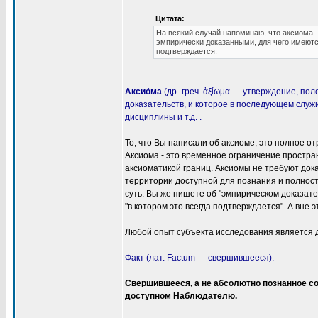
Цитата:
На всякий случай напоминаю, что аксиома 
эмпирически доказанными, для чего имеются
подтверждается.
Аксио́ма
(др.-греч. ἀξίωμα — утверждение, п
доказательств, и которое в последующем служ
дисциплины и т.д. .
То, что Вы написали об аксиоме, это полное от
Аксиома - это временное ограничение простр
аксиоматикой границ. Аксиомы не требуют док
территории доступной для познания и полност
суть. Вы же пишете об "эмпирическом доказате
"в котором это всегда подтверждается". А вне э
Любой опыт субъекта исследования является д
Факт (лат. Factum — свершившееся).
Свершившееся, а не абсолютно познанное со
доступном Наблюдателю.