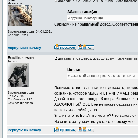
Добавлено: Сб Дек 03, 2011 5:08 pm
Заголовок сооб
Читатель
АЛанов писал(а):
и дружно на кладбище...
Сарказм - не правильный довод. Соответствен
Зарегистрирован: 04.08.2011
Сообщения: 19
Вернуться к началу
Excalibur_sword
Добавлено: Сб Дек 03, 2011 10:11 pm
Заголовок соо
Автор
Цитата:
Уважаемый Собеседник, Вы можете найти отв
Понимаете, вот вы пытаетесь доказать, что м
Зарегистрирован:
сознание, которое МЫСЛИТ, ПРИНИМАЕТ решения
07.02.2010
Давайте все-таки поподробнее разберемся, чт
Сообщения: 273
Откуда: Щелково
АБСОЛЮТНЫЙ СВЕТ, он не может отдавать никак
насильников, убийц и пр.
Значит, это не Бог. А что же это? Что за колл
Извините за тупизм, вы уж как оленеводу мне 
Вернуться к началу