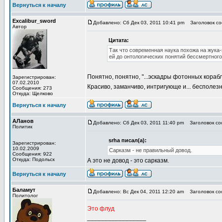
Вернуться к началу
Excalibur_sword
Добавлено: Сб Дек 03, 2011 10:41 pm
Заголовок соо
Автор
Цитата:
Так что современная наука похожа на жука-
ей до онтологических понятий бессмертного
Понятно, понятно, "...эскадры фотонных кора
Зарегистрирован:
07.02.2010
Красиво, заманчиво, интригующе и... бесполез
Сообщения: 273
Откуда: Щелково
Вернуться к началу
АЛанов
Добавлено: Сб Дек 03, 2011 11:40 pm
Заголовок соо
Политик
srha писал(а):
Зарегистрирован:
10.02.2009
Сарказм - не правильный довод.
Сообщения: 922
Откуда: Подольск
А это не довод - это сарказм.
Вернуться к началу
Баламут
Добавлено: Вс Дек 04, 2011 12:20 am
Заголовок соо
Политолог
Это флуд
_________________