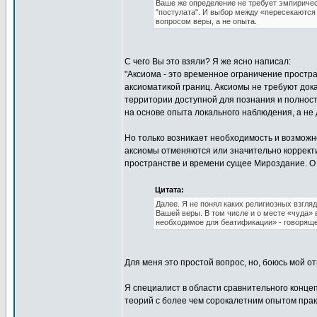
Ваше же определение не требует эмпиричес
"постулата". И выбор между «пересекаются
вопросом веры, а не опыта.
С чего Вы это взяли? Я же ясно написал:
"Аксиома - это временное ограничение прост
аксиоматикой границ. Аксиомы не требуют док
территории доступной для познания и полност
на основе опыта локального наблюдения, а не 
Но только возникает необходимость и возможн
аксиомы отменяются или значительно корректи
пространстве и времени сущее Мироздание. О 
Цитата:
Далее. Я не понял каких религиозных взгля
Вашей веры. В том числе и о месте «чуда» в
необходимое для беатификации» - говоряще
Для меня это простой вопрос, но, боюсь мой отв
Я специалист в области сравнительного конце
теорий с более чем сорокалетним опытом прак