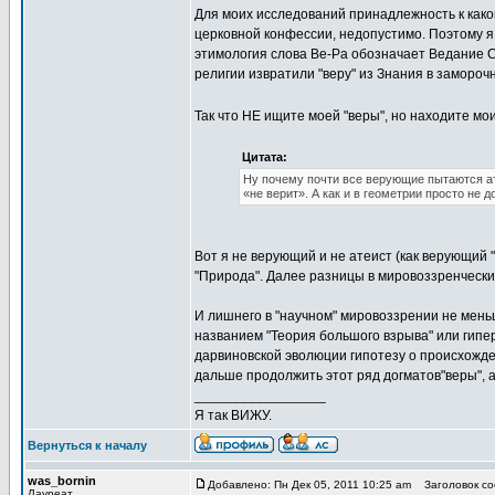
Для моих исследований принадлежность к како
церковной конфессии, недопустимо. Поэтому я 
этимология слова Ве-Ра обозначает Ведание С
религии извратили "веру" из Знания в заморочн
Так что НЕ ищите моей "веры", но находите мои
Цитата:
Ну почему почти все верующие пытаются ат
«не верит». А как и в геометрии просто не 
Вот я не верующий и не атеист (как верующий "
"Природа". Далее разницы в мировоззренческих
И лишнего в "научном" мировоззрении не мень
названием "Теория большого взрыва" или гипе
дарвиновской эволюции гипотезу о происхожде
дальше продолжить этот ряд догматов"веры", а
_________________
Я так ВИЖУ.
Вернуться к началу
was_bornin
Добавлено: Пн Дек 05, 2011 10:25 am
Заголовок соо
Лауреат