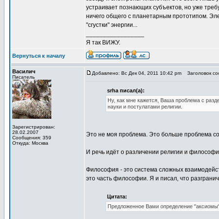
устраивает познающих субъектов, но уже требу
ничего общего с планетарным прототипом. Эл
"сгустки" энергии...
_________________
Я так ВИЖУ.
Вернуться к началу
Василич
Добавлено: Вс Дек 04, 2011 10:42 pm
Заголовок соо
Писатель
srha писал(а):
Ну, как мне кажется, Ваша проблема с разд
науки и постулатами религии.
Зарегистрирован:
28.02.2007
Это не моя проблема. Это больше проблема с
Сообщения: 359
Откуда: Москва
И речь идёт о различении религии и философии,
Философия - это система сложных взаимодейст
это часть философии. Я и писал, что разграни
Цитата:
Предложенное Вами определение "аксиомы" 