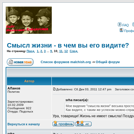
FAQ
Проф
Смысл жизни - в чем вы его видите?
На страницу
Пред.
1
,
2
,
3
...
9
,
10
,
11
,
12
След.
Список форумов malchish.org
->
Общий форум
Автор
АЛанов
Добавлено: Сб Дек 03, 2011 12:47 pm
Заголовок соо
Политик
srha писал(а):
Зарегистрирован:
10.02.2009
Мое видение "смысла жизни" весьма просто. 
Сообщения: 922
Как видите, с таким же успехом можно спр
Откуда: Подольск
Ура, товарищи! Жизнь не имеет смысла! Поздра
Вернуться к началу
srha