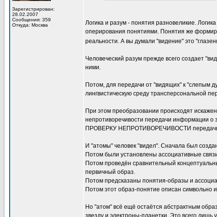
Зарегистрирован:
28.02.2007
Сообщения: 359
Логика и разум - понятия разновеликие. Логик
Откуда: Москва
оперирования понятиями. Понятия же формир
реальности. А вы думали "видение" это "глазе
Человеческий разум прежде всего создает "в
ними.
Потом, для передачи от "видящих" к "слепым 
лингвистическую среду трансперсональной пе
При этом преобразовании происходят искажен
непротиворечивости передачи информации о 
ПРОВЕРКУ НЕПРОТИВОРЕЧИВОСТИ передачи вне
И "атомы" человек "видел". Сначала был созда
Потом были установлены ассоциативные связи
Потом проведён сравнительный концептуальны
первичный образ.
Потом предсказаны понятия-образы и ассоциа
Потом этот образ-понятие описан символьно и
Но "атом" всё ещё остаётся абстрактным обра
звезду и электроны-планетки. Это всего лишь