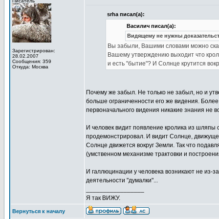
Писатель
srha писал(а):
Василич писал(а):
Видящему не нужны доказательст
Вы забыли, Вашими словами можно сказ
Зарегистрирован:
Вашему утверждению выходит что крол
28.02.2007
Сообщения: 359
и есть "бытие"? И Солнце крутится вок
Откуда: Москва
Почему же забыл. Не только не забыл, но и ут
больше ограниченности его же видения. Более
первоначального видения никакие знания не 
И человек видит появление кролика из шляпы с
продемонстрировал. И видит Солнце, движущеес
Солнце движется вокруг Земли. Так что подав
(умственном механизме трактовки и построения
И галлюцинации у человека возникают не из-з
деятельности "думалки"...
_________________
Я так ВИЖУ.
Вернуться к началу