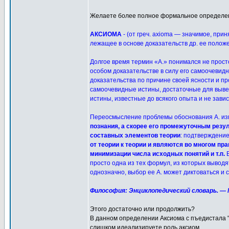
Желаете более полное формальное определен
АКСИОМА
- (от греч. axioma — значимое, при
лежащее в основе доказательств др. ее полож
Долгое время термин «А.» понимался не просто
особом доказательстве в силу его самоочевиднос
доказательства по причине своей ясности и пр
самоочевидные истины, достаточные для вывед
истины, известные до всякого опыта и не зави
Переосмысление проблемы обоснования А. изм
познания, а скорее его промежуточным резу
составных элементов теории
: подтверждени
от теории к теории и являются во многом п
минимизации числа исходных понятий и т.п.
В
просто одна из тех формул, из которых вывод
однозначно, выбор ее А. может диктоваться и
Философия: Энциклопедический словарь. — М.
Этого достаточно или продолжить?
В данном определении Аксиома с пъедистала "
слишком идеализируете роль аксиом.