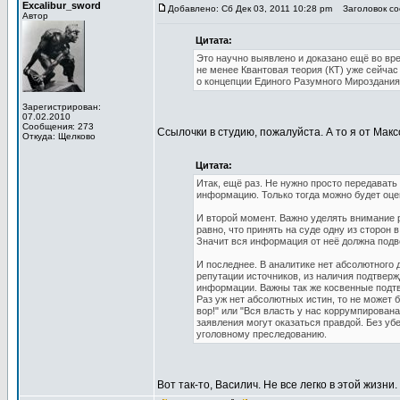
Excalibur_sword
Добавлено: Сб Дек 03, 2011 10:28 pm
Заголовок соо
Автор
Цитата:
Это научно выявлено и доказано ещё во вр
не менее Квантовая теория (КТ) уже сейчас 
о концепции Единого Разумного Мироздания.
Зарегистрирован:
07.02.2010
Сообщения: 273
Ссылочки в студию, пожалуйста. А то я от Макс
Откуда: Щелково
Цитата:
Итак, ещё раз. Не нужно просто передавать
информацию. Только тогда можно будет оце
И второй момент. Важно уделять внимание р
равно, что принять на суде одну из сторо
Значит вся информация от неё должна подв
И последнее. В аналитике нет абсолютного
репутации источников, из наличия подтверж
информации. Важны так же косвенные подт
Раз уж нет абсолютных истин, то не может 
вор!" или "Вся власть у нас коррумпирован
заявления могут оказаться правдой. Без уб
уголовному преследованию.
Вот так-то, Василич. Не все легко в этой жизни.