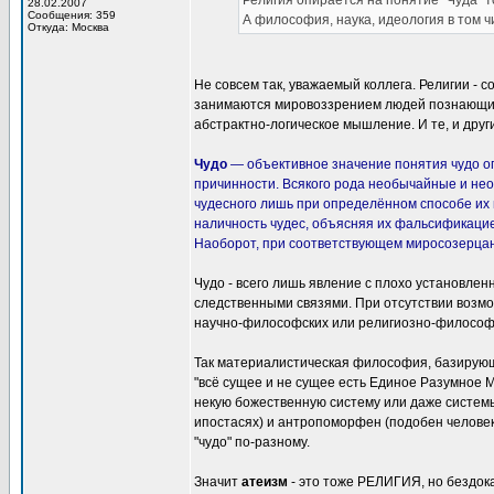
Религия опирается на понятие "Чуда" то
28.02.2007
Сообщения: 359
А философия, наука, идеология в том ч
Откуда: Москва
Не совсем так, уважаемый коллега. Религии - 
занимаются мировоззрением людей познающих 
абстрактно-логическое мышление. И те, и друг
Чудо
— объективное значение понятия чудо 
причинности. Всякого рода необычайные и нео
чудесного лишь при определённом способе их 
наличность чудес, объясняя их фальсификацие
Наоборот, при соответствующем миросозерцан
Чудо - всего лишь явление с плохо установле
следственными связями. При отсутствии возмо
научно-философских или религиозно-философс
Так материалистическая философия, базирующая
"всё сущее и не сущее есть Единое Разумное М
некую божественную систему или даже системы,
ипостасях) и антропоморфен (подобен человек
"чудо" по-разному.
Значит
атеизм
- это тоже РЕЛИГИЯ, но бездок