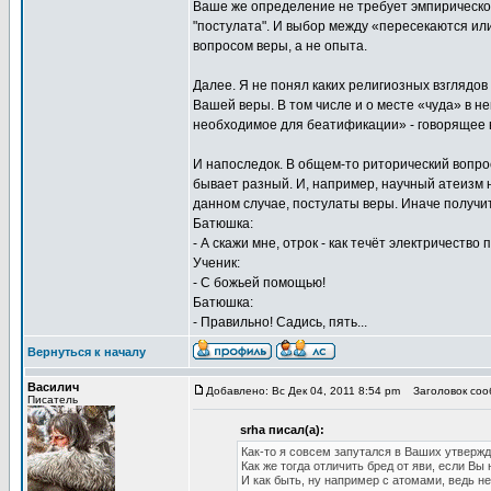
Ваше же определение не требует эмпирической
"постулата". И выбор между «пересекаются и
вопросом веры, а не опыта.
Далее. Я не понял каких религиозных взглядов
Вашей веры. В том числе и о месте «чуда» в не
необходимое для беатификации» - говорящее в
И напоследок. В общем-то риторический вопро
бывает разный. И, например, научный атеизм не
данном случае, постулаты веры. Иначе получит
Батюшка:
- А скажи мне, отрок - как течёт электричество
Ученик:
- С божьей помощью!
Батюшка:
- Правильно! Садись, пять...
Вернуться к началу
Василич
Добавлено: Вс Дек 04, 2011 8:54 pm
Заголовок сооб
Писатель
srha писал(а):
Как-то я совсем запутался в Ваших утвержд
Как же тогда отличить бред от яви, если Вы
И как быть, ну например с атомами, ведь не