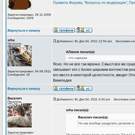
Правила Форума
,
"Вопросы по модерации"
,
Пр
Зарегистрирован: 29.11.2009
Сообщения: 1929
Вернуться к началу
srha
Добавлено: Вс Дек 04, 2011 12:54 pm
Заголовок соо
Читатель
АЛанов писал(а):
- это сарказм.
Ясно. Но не все так мрачно. Смысл все же сущ
связывает его с более широким контекстом р
Зарегистрирован: 04.08.2011
Сообщения: 19
его место в некоторой целостности, вводит От
Википедия
Вернуться к началу
Василич
Добавлено: Вс Дек 04, 2011 4:34 pm
Заголовок сооб
Писатель
srha писал(а):
Василич писал(а):
Но как вообще разделить религию 
Зарегистрирован: