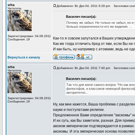
srha
Добавлено: Вс Дек 04, 2011 6:29 pm
Заголовок сооб
Читатель
Василич писал(а):
Почему же забыл. Не только не забыл, но и
больше ограниченности его же видения. ...
Зарегистрирован: 04.08.2011
Как-то я совсем запутался в Ваших утверждения
Сообщения: 19
Как же тогда отличить бред от яви, если Вы не
И как быть, ну например с атомами, ведь не од
Вернуться к началу
srha
Добавлено: Вс Дек 04, 2011 7:40 pm
Заголовок сооб
Читатель
Василич писал(а):
Так что для меня самого вопрос "Но как в
философов, и классиков немецкой философи
авторитетно...
Зарегистрирован: 04.08.2011
Сообщения: 19
Ну, как мне кажется, Ваша проблема с раздел
науки и постулатами религии.
Предложенное Вами определение "аксиомы" не
И их суть, как Вы заметили, разная. Для прим
аксиом эмпирически подтверждаются в рамках
аксиомы. И эта эмпирическая основа позволяет