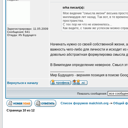
srha писал(а):
Мое видение "смысла жизни" весьма просто.
миллиардов лет назад. Так вот, в те време
пространства.
С тех пор ни что не изменилось...
Как видите, с таким же успехом можно спр
Зарегистрирован: 11.05.2009
Сообщения: 641
Откуда: Из Будущего
Начинать нужно со своей собственной жизни, 
важность чего-либо для личности и исходит из
довольно абстрактная формулировка смысла д
В Википедии определение неверное. Смысл эт
_________________
Мир Будущего - верхняя позиция в поиске Goog
Вернуться к началу
Показать сообщения:
Список форумов malchish.org
->
Общий ф
Страница
10
из
12