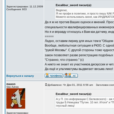
Excalibur_sword писал(а):
Зарегистрирован: 11.12.2009
Сообщения: 603
Beginner,
Я не профи в политике, я просто пишу КАК 
Можете использовать меня, как ИНДИКАТОР
Да я ж не против Ваших оценок и мнений. Прост
специальности квалифицированных инженеров, 
Но я и вправду отношусь к Вам как датчику, ин
=====
Ладно, оставим лирику для иных тем в "Общем 
Вообще, любопытная ситуация в РЮО. С одной
"рукой Москвы". С другой стороны тоже чуднос
закон позволяет разве регистрацию подобных
"Странно, что странно." (с)
А никто не знает из участников дискуссии и 
Да ещё и ультиматумы выдвигает весьма лихо!
Вернуться к началу
maxon
Добавлено: Чт Дек 01, 2011 6:56 am
Заголовок соо
Site Admin
Excalibur_sword писал(а):
А у П. (по информации С.Белковского) - аж 
труды Б.Немцова "Путин. 10 лет. Итоги" и "П
гнусный лжец!
Зарегистрирован: