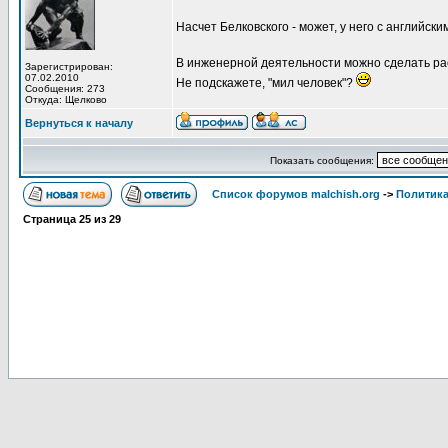
Насчет Белковского - может, у него с английск
В инженерной деятельности можно сделать ра
Зарегистрирован:
07.02.2010
Не подскажете, "мил человек"?
Сообщения: 273
Откуда: Щелково
Вернуться к началу
Показать сообщения:
Список форумов malchish.org
->
Политика
Страница
25
из
29