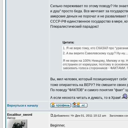
Сильно переживает по этому поводу? Не знает, 
и душ" просто беда. Все мечтают за государств
амерские деньги не порочат и не разваливают
СССР-РФ единственное государство в мире, ко
Плюралистический парадокс!
Цитата:
1. Я не верю тому, кто СКАЗАЛ про "урагани
2. А вы верите Савеловскому суду? Ну-ну..
Я не верю на 100% Немцову, Милову и пр. 
отстранен от кормушки, поэтому в основном
завоевать голоса сторонников - ФАКТАМИ.
Вы, мил человек, который позиционирует себ
тоже опираетесь на ВЕРУ? Не смешите своих
По поводу "ФАКТОВ" и самого понятия "факт" з
А если неохота читать и думать, то в Храм!
Вернуться к началу
Excalibur_sword
Добавлено: Чт Дек 01, 2011 10:12 am
Заголовок со
Автор
Beginner,