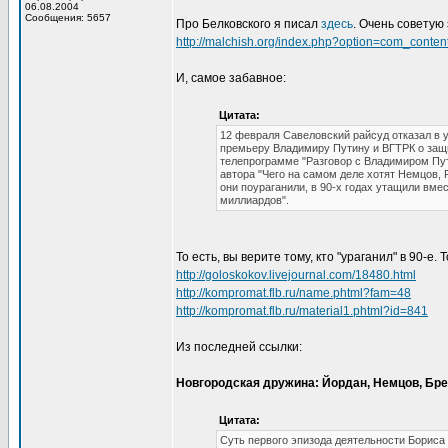
06.08.2004
Сообщения: 5657
Про Белковского я писал
здесь
. Очень советую
http://malchish.org/index.php?option=com_conte
И, самое забавное:
Цитата:
12 февраля Савеловский райсуд отказал в
премьеру Владимиру Путину и ВГТРК о защи
телепрограмме "Разговор с Владимиром Пут
автора "Чего на самом деле хотят Немцов, Р
они поураганили, в 90-х годах утащили вме
миллиардов".
То есть, вы верите тому, кто "ураганил" в 90-е.
http://goloskokov.livejournal.com/18480.html
http://kompromat.flb.ru/name.phtml?fam=48
http://kompromat.flb.ru/material1.phtml?id=841
Из последней ссылки:
Новгородская дружина: Йордан, Немцов, Бре
Цитата:
Суть первого эпизода деятельности Бориса 