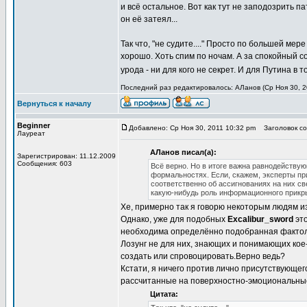
и всё остальное. Вот как тут не заподозрить 
он её затеял...
Так что, "не судите...." Просто по большей мер
хорошо. Хоть спим по ночам. А за спокойный сон
урода - ни для кого не секрет. И для Путина в 
Последний раз редактировалось: АЛанов (Ср Ноя 30, 20
Вернуться к началу
Beginner
Добавлено: Ср Ноя 30, 2011 10:32 pm
Заголовок со
Лауреат
АЛанов писал(а):
Зарегистрирован: 11.12.2009
Сообщения: 603
Всё верно. Но в итоге важна равнодействующ
формальностях. Если, скажем, эксперты пр
соответственно об ассигнованиях на них св
какую-нибудь роль информационного прикрыт
Хе, примерно так я говорю некоторым людям из
Однако, уже для подобных
Excalibur_sword
это
необходима определённо подобранная фактолог
Лозунг не для них, знающих и понимающих кое-
создать или спровоцировать.Верно ведь?
Кстати, я ничего против лично присутствующег
рассчитанные на поверхностно-эмоциональны
Цитата: