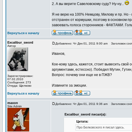
2. А вы верите Савеловскому суду? Ну-ну...
Я не верю на 100% Немцову, Милову и пр. Но 
отстранен от кормушки, поэтому в основном пр
завоевать голоса сторонников - ФАКТАМИ. Го
Вернуться к началу
Excalibur_sword
Добавлено: Чт Дек 01, 2011 9:00 am
Заголовок соо
Автор
Иванов,
Кое-кому здесь, кажется, стоит вывесить свой о
аргументами, естессно). Победил Мутин, Гутин
Вопрос: почему они еще не в ПЖВ?
Зарегистрирован:
07.02.2010
Сообщения: 273
Извините за эмоции.
Откуда: Щелково
Вернуться к началу
maxon
Добавлено: Чт Дек 01, 2011 9:36 am
Заголовок соо
Site Admin
Excalibur_sword писал(а):
Цитата:
Про Белковского я писал здесь.