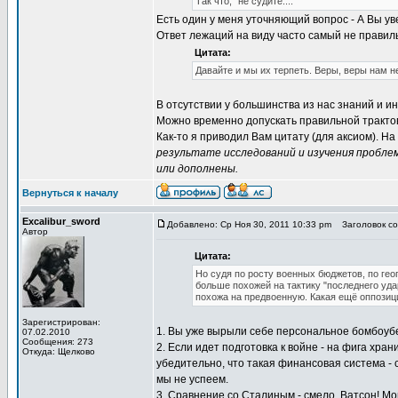
Так что, "не судите...."
Есть один у меня уточняющий вопрос - А Вы 
Ответ лежаций на виду часто самый не правил
Цитата:
Давайте и мы их терпеть. Веры, веры нам не 
В отсутствии у большинства из нас знаний и и
Можно временно допускать правильной трактов
Как-то я приводил Вам цитату (для аксиом). Н
результате исследований и изучения пробле
или дополнены.
Вернуться к началу
Excalibur_sword
Добавлено: Ср Ноя 30, 2011 10:33 pm
Заголовок со
Автор
Цитата:
Но судя по росту военных бюджетов, по ге
больше похожей на тактику "последнего удар
похожа на предвоенную. Какая ещё оппозиция
Зарегистрирован:
1. Вы уже вырыли себе персональное бомбоубежи
07.02.2010
Сообщения: 273
2. Если идет подготовка к войне - на фига хр
Откуда: Щелково
убедительно, что такая финансовая система - 
мы не успеем.
3. Сравнение со Сталиным - смело, Ватсон! Мо