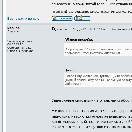
ссылается на ложь "пятой колонны" в отношени
Последний раз редактировалось: maxon (Чт Дек 01, 201
Вернуться к началу
Иванов
Добавлено: Чт Дек 01, 2011 7:11 am
Заголовок сооб
Лауреат
АЛанов писал(а):
Зарегистрирован:
04.05.2010
Сообщения: 681
Возрождение России Сталиным в тяжелейше
Откуда: Оренбург
элемента" - троцкистской оппозиции...
Цитата:
Слава Богу и спасибо Путину ..., что оппоз
(низкий поклон ему за это - большую работу
избавились...
Уничтожение оппозиции - это признак слабости
А самое главное.. Во имя чего? Понятно, про
индустриализацию, как основу независимости 
какой экономической независимости сырьевой "
свете этого сравнение Путина со Сталиным выз