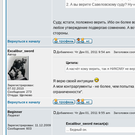
2. А вы верите Савеловскому суду? Ну-н
Суду, кстати, положено верить. Ибо он более 
любое утверждение подвергаю сомнению. А во
стороны.
Вернуться к началу
Excalibur_sword
Добавлено: Чт Дек 01, 2011 9:54 am
Заголовок соо
Автор
Цитата:
А насчёт кому верить, так я НИКОМУ не вер
Я верю своей интуиции
Зарегистрирован:
А мои контраргументы - не более, чем попытка
07.02.2010
ограниченности".
Сообщения: 273
Откуда: Щелково
Вернуться к началу
Beginner
Добавлено: Чт Дек 01, 2011 9:55 am
Заголовок соо
Лауреат
Excalibur_sword писал(а):
Зарегистрирован: 11.12.2009
Сообщения: 603
... Бедный он.