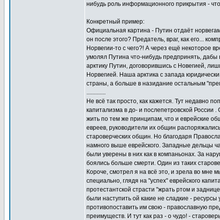
нибудь роль информационного прикрытия - чтоб
Конкретный пример:
Официальная картина - Путин отдаёт норвегам
он после этого? Предатель, враг, как его... ком
Норвегии-то с чего?! А через ещё некоторое в
умолял Путина что-нибудь предпринять, дабы 
арктику Путин, договорившись с Новегией, ли
Норвегией. Наша арктика с запада юридически 
страны, а больше в назидание остальным "прем
.............
Не всё так просто, как кажется. Тут недавно 
капитализма в до- и послепетровской России .
жить по тем же принципам, что и еврейские о
евреев, руководители их общин распоряжались
староверческих общин. Но благодаря Правосл
намного выше еврейского. Западные дельцы ча
были уверены в них как в компаньонах. За на
боялись больше смерти. Один из таких старов
Короче, смотрел я на всё это, и зрела во мне 
специально, глядя на "успех" еврейского капи
протестантской страсти "жрать ртом и заднице
были наступить ой какие не сладкие - ресурсы
противопоставить им свою - православную пре
преимуществ. И тут как раз - о чудо! - старов