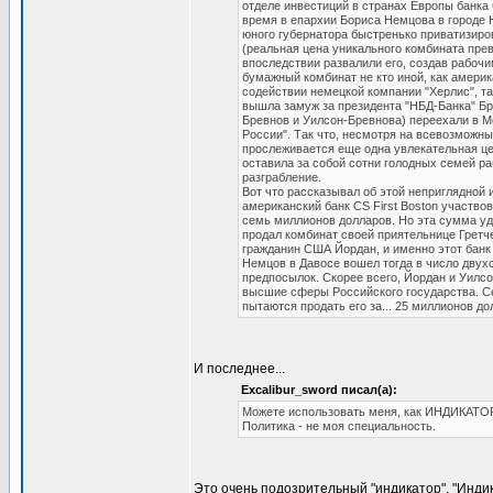
отделе инвестиций в странах Европы банка CS
время в епархии Бориса Немцова в городе 
юного губернатора быстренько приватизир
(реальная цена уникального комбината прев
впоследствии развалили его, создав рабоч
бумажный комбинат не кто иной, как америк
содействии немецкой компании "Херлис", та
вышла замуж за президента "НБД-Банка" Бр
Бревнов и Уилсон-Бревнова) переехали в М
России". Так что, несмотря на всевозможны
прослеживается еще одна увлекательная це
оставила за собой сотни голодных семей ра
разграбление.
Вот что рассказывал об этой неприглядной
американский банк CS First Boston участв
семь миллионов долларов. Но эта сумма уд
продал комбинат своей приятельнице Гретчен
гражданин США Йордан, и именно этот банк
Немцов в Давосе вошел тогда в число двух
предпосылок. Скорее всего, Йордан и Уилсо
высшие сферы Российского государства. Се
пытаются продать его за... 25 миллионов до
И последнее...
Excalibur_sword писал(а):
Можете использовать меня, как ИНДИКАТОР
Политика - не моя специальность.
Это очень подозрительный "индикатор". "Индик