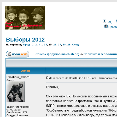
FAQ
Проф
Выборы 2012
На страницу
Пред.
1
,
2
,
3
...
24
,
25
,
26
,
27
,
28
,
29
След.
Список форумов malchish.org
->
Политика и геополити
Автор
Excalibur_sword
Добавлено: Ср Ноя 30, 2011 9:13 pm
Заголовок соо
Автор
Грибник,
СР - это клон ЕР. По многим проблемным законам
программа написана грамотно - так и Путин мн
ЛДПР - много хороших слов о русском народе и
Зарегистрирован:
07.02.2010
"Особенностью предвыборной компании "Яблок
Сообщения: 273
С 1993г. я говорил об этом вслух, где только 
Откуда: Щелково