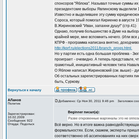
спонсоров "Яблока". Называл точные суммы их в
президентские выборы Явлинскому выделили 
Известно и выделившее эту сумму юридическое
Сороса, который помогал Кириенко в августе 199
В.Жириновский "Иван, запахни душу!" (стр.41)
Однако, получив большинство в Думе на выбора
крайней мере, мне вспомнить нечего. (Или все
КПРФ - программа написана внятно, доходчиво
http://kprf.ru/elections2011/branch_progs.html.
Но у партии есть одна большая проблема - Зюга
проиграет - очевидно. А теперь представьте, ч
грамотный, инициативный человек типа Наваль
О Яблоке написал Жириновский (см. выше) - ду
Об остальных зарегистрированных партиях пис
быть, Суркову.
Вернуться к началу
АЛанов
Добавлено: Ср Ноя 30, 2011 9:46 pm
Заголовок соо
Политик
Beginner писал(а):
Зарегистрирован:
10.02.2009
Разве откровенные маргиналы это не оппоз
Сообщения: 922
Откуда: Подольск
Всё верно. Но в итоге важна равнодействующая.
формальностях. Если, скажем, эксперты пришли
соответственно об ассигнованиях на них сверх