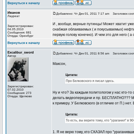
Вернуться к началу
Иванов
Добавлено: Чт Дек 01, 2011 7:17 am
Заголовок соо
Лауреат
И , вообще, верные путинцы! Может хватит уж
Зарегистрирован:
снабжая облаиваемых ( и покусываемых) нефтью
04.05.2010
Сообщения: 681
первую голову конечно). И чем это для него ( 
Откуда: Оренбург
Вернуться к началу
Excalibur_sword
Добавлено: Чт Дек 01, 2011 8:56 am
Заголовок соо
Автор
Максон,
Цитата:
Про Белковского я писал здесь.
Зарегистрирован:
07.02.2010
Ну и что? За каждым политологом у нас кто-то
Сообщения: 273
Откуда: Щелково
делать видеопередачи и пр. БЕСПЛАТНО??? Мож
к примеру. У Белковского (в отличие от П.) нет.
Цитата:
То есть, вы верите тому, кто "ураганил" в 90
1. Я не верю тому, кто СКАЗАЛ про "ураганивши