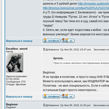
шинель и 5 рублей денег
http://mywebs.su/blog/h
http://linorius.livejournal.com/tag/%D0
А у П. (по информации С.Белковского) - аж при
труды Б.Немцова "Путин. 10 лет. Итоги" и "Пути
гнусный лжец! Так тяни его в суд, сажай его (как
"лидер".
4. Опять же, если идет подготовка к войне - 
военные училища? Зачем закупается иностранна
Вернуться к началу
Excalibur_sword
Добавлено: Ср Ноя 30, 2011 10:47 pm
Заголовок со
Автор
Цитата:
Просто очень неплохо поставленные вопро
Beginner,
Зарегистрирован:
Я не профи в политике, я просто пишу КАК Я В
07.02.2010
Можете использовать меня, как ИНДИКАТОР мн
Сообщения: 273
Откуда: Щелково
Политика - не моя специальность. Если я сейч
остальным будет просто неинтересно...
Вернуться к началу
Beginner
Добавлено: Ср Ноя 30, 2011 11:20 pm
Заголовок со
Лауреат