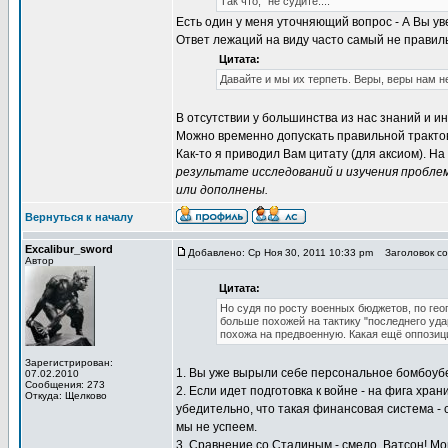
Так что, "не судите...."
Есть один у меня уточняющий вопрос - А Вы 
Ответ лежаций на виду часто самый не правил
Цитата:
Давайте и мы их терпеть. Веры, веры нам не 
В отсутствии у большинства из нас знаний и и
Можно временно допускать правильной трактов
Как-то я приводил Вам цитату (для аксиом). Н
результате исследований и изучения пробле
или дополнены.
Вернуться к началу
Excalibur_sword
Добавлено: Ср Ноя 30, 2011 10:33 pm
Заголовок со
Автор
Цитата:
Но судя по росту военных бюджетов, по ге
больше похожей на тактику "последнего удар
похожа на предвоенную. Какая ещё оппозиция
Зарегистрирован:
1. Вы уже вырыли себе персональное бомбоубежи
07.02.2010
Сообщения: 273
2. Если идет подготовка к войне - на фига хр
Откуда: Щелково
убедительно, что такая финансовая система - 
мы не успеем.
3. Сравнение со Сталиным - смело, Ватсон! Мо