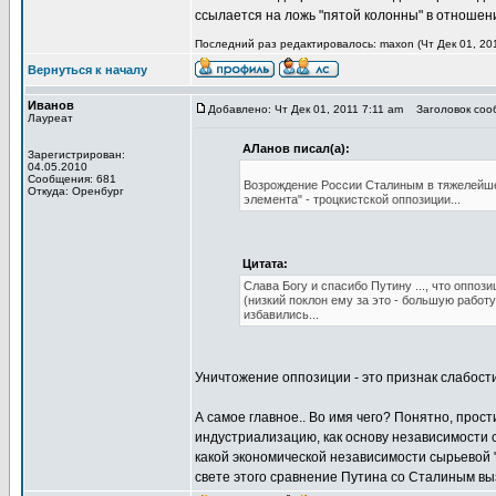
ссылается на ложь "пятой колонны" в отношени
Последний раз редактировалось: maxon (Чт Дек 01, 201
Вернуться к началу
Иванов
Добавлено: Чт Дек 01, 2011 7:11 am
Заголовок сооб
Лауреат
АЛанов писал(а):
Зарегистрирован:
04.05.2010
Сообщения: 681
Возрождение России Сталиным в тяжелейше
Откуда: Оренбург
элемента" - троцкистской оппозиции...
Цитата:
Слава Богу и спасибо Путину ..., что оппоз
(низкий поклон ему за это - большую работу
избавились...
Уничтожение оппозиции - это признак слабости
А самое главное.. Во имя чего? Понятно, про
индустриализацию, как основу независимости 
какой экономической независимости сырьевой "
свете этого сравнение Путина со Сталиным выз