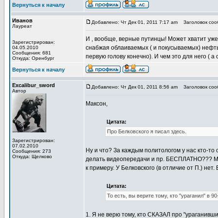
Вернуться к началу
Иванов
Добавлено: Чт Дек 01, 2011 7:17 am
Заголовок соо
Лауреат
И , вообще, верные путинцы! Может хватит уж
Зарегистрирован:
снабжая облаиваемых ( и покусываемых) нефтью
04.05.2010
Сообщения: 681
первую голову конечно). И чем это для него ( 
Откуда: Оренбург
Вернуться к началу
Excalibur_sword
Добавлено: Чт Дек 01, 2011 8:56 am
Заголовок соо
Автор
Максон,
Цитата:
Про Белковского я писал здесь.
Зарегистрирован:
07.02.2010
Ну и что? За каждым политологом у нас кто-то
Сообщения: 273
Откуда: Щелково
делать видеопередачи и пр. БЕСПЛАТНО??? Мож
к примеру. У Белковского (в отличие от П.) нет.
Цитата:
То есть, вы верите тому, кто "ураганил" в 90
1. Я не верю тому, кто СКАЗАЛ про "ураганивши