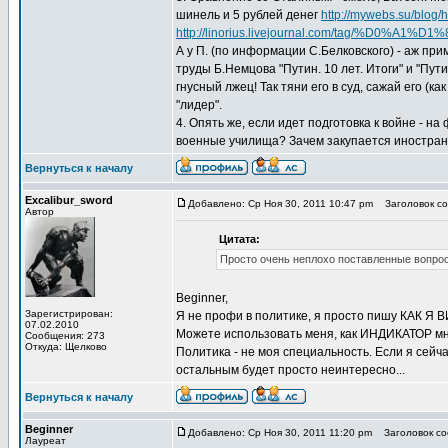
шинель и 5 рублей денег
http://mywebs.su/blog/h
http://linorius.livejournal.com/tag/%D0
А у П. (по информации С.Белковского) - аж при
труды Б.Немцова "Путин. 10 лет. Итоги" и "Пути
гнусный лжец! Так тяни его в суд, сажай его (как
"лидер".
4. Опять же, если идет подготовка к войне - 
военные училища? Зачем закупается иностранна
Вернуться к началу
Excalibur_sword
Добавлено: Ср Ноя 30, 2011 10:47 pm
Заголовок со
Автор
Цитата:
Просто очень неплохо поставленные вопро
Beginner,
Зарегистрирован:
Я не профи в политике, я просто пишу КАК Я В
07.02.2010
Можете использовать меня, как ИНДИКАТОР мн
Сообщения: 273
Откуда: Щелково
Политика - не моя специальность. Если я сейч
остальным будет просто неинтересно...
Вернуться к началу
Beginner
Добавлено: Ср Ноя 30, 2011 11:20 pm
Заголовок со
Лауреат