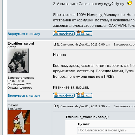
2. А вы верите Савеловскому суду? Ну-ну...
Я не верю на 100% Немцову, Милову и пр. Но 
отстранен от кормушки, поэтому в основном пр
завоевать голоса сторонников - ФАКТАМИ. Го
Вернуться к началу
Excalibur_sword
Добавлено: Чт Дек 01, 2011 9:00 am
Заголовок соо
Автор
Иванов,
Кое-кому здесь, кажется, стоит вывесить свой о
аргументами, естессно). Победил Мутин, Гутин
Вопрос: почему они еще не в ПЖВ?
Зарегистрирован:
07.02.2010
Сообщения: 273
Извините за эмоции.
Откуда: Щелково
Вернуться к началу
maxon
Добавлено: Чт Дек 01, 2011 9:36 am
Заголовок соо
Site Admin
Excalibur_sword писал(а):
Цитата:
Про Белковского я писал здесь.