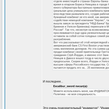
отделе инвестиций в странах Европы банка CS
время в епархии Бориса Немцова в городе 
юного губернатора быстренько приватизир
(реальная цена уникального комбината прев
впоследствии развалили его, создав рабоч
бумажный комбинат не кто иной, как америк
содействии немецкой компании "Херлис", та
вышла замуж за президента "НБД-Банка" Бр
Бревнов и Уилсон-Бревнова) переехали в М
России". Так что, несмотря на всевозможны
прослеживается еще одна увлекательная це
оставила за собой сотни голодных семей ра
разграбление.
Вот что рассказывал об этой неприглядной
американский банк CS First Boston участв
семь миллионов долларов. Но эта сумма уд
продал комбинат своей приятельнице Гретчен
гражданин США Йордан, и именно этот банк
Немцов в Давосе вошел тогда в число двух
предпосылок. Скорее всего, Йордан и Уилсо
высшие сферы Российского государства. Се
пытаются продать его за... 25 миллионов до
И последнее...
Excalibur_sword писал(а):
Можете использовать меня, как ИНДИКАТОР
Политика - не моя специальность.
Это очень подозрительный "индикатор". "Индик