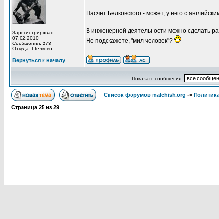
Насчет Белковского - может, у него с английск
В инженерной деятельности можно сделать ра
Зарегистрирован:
07.02.2010
Не подскажете, "мил человек"?
Сообщения: 273
Откуда: Щелково
Вернуться к началу
Показать сообщения:
Список форумов malchish.org
->
Политика
Страница
25
из
29