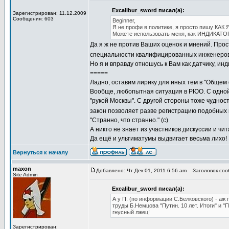
Excalibur_sword писал(а):
Зарегистрирован: 11.12.2009
Сообщения: 603
Beginner,
Я не профи в политике, я просто пишу КАК 
Можете использовать меня, как ИНДИКАТОР
Да я ж не против Ваших оценок и мнений. Прост
специальности квалифицированных инженеров, 
Но я и вправду отношусь к Вам как датчику, ин
=====
Ладно, оставим лирику для иных тем в "Общем 
Вообще, любопытная ситуация в РЮО. С одной
"рукой Москвы". С другой стороны тоже чуднос
закон позволяет разве регистрацию подобных
"Странно, что странно." (с)
А никто не знает из участников дискуссии и 
Да ещё и ультиматумы выдвигает весьма лихо!
Вернуться к началу
maxon
Добавлено: Чт Дек 01, 2011 6:56 am
Заголовок соо
Site Admin
Excalibur_sword писал(а):
А у П. (по информации С.Белковского) - аж 
труды Б.Немцова "Путин. 10 лет. Итоги" и "П
гнусный лжец!
Зарегистрирован: