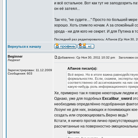
и всё остальное. Вот как тут не заподозрить 
он её затеял...
Так что, "не судите...." Просто по большей мер
хорошо. Хоть спим по ночам. А за спокойный сон
урода - ни для кого не секрет. И для Путина в 
Последний раз редактировалось: АЛанов (Ср Ноя 30, 20
Вернуться к началу
Beginner
Добавлено: Ср Ноя 30, 2011 10:32 pm
Заголовок со
Лауреат
АЛанов писал(а):
Зарегистрирован: 11.12.2009
Сообщения: 603
Всё верно. Но в итоге важна равнодействующ
формальностях. Если, скажем, эксперты пр
соответственно об ассигнованиях на них св
какую-нибудь роль информационного прикрыт
Хе, примерно так я говорю некоторым людям из
Однако, уже для подобных
Excalibur_sword
это
необходима определённо подобранная фактолог
Лозунг не для них, знающих и понимающих кое-
создать или спровоцировать.Верно ведь?
Кстати, я ничего против лично присутствующег
рассчитанные на поверхностно-эмоциональны
Цитата: