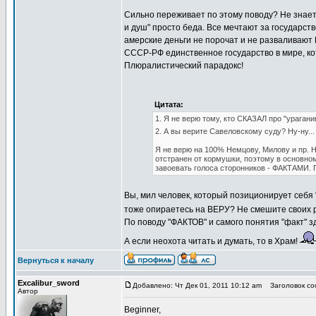
Сильно переживает по этому поводу? Не знает, 
и душ" просто беда. Все мечтают за государств
амерские деньги не порочат и не разваливают
СССР-РФ единственное государство в мире, ко
Плюралистический парадокс!
Цитата:
1. Я не верю тому, кто СКАЗАЛ про "урагани
2. А вы верите Савеловскому суду? Ну-ну..
Я не верю на 100% Немцову, Милову и пр. 
отстранен от кормушки, поэтому в основном
завоевать голоса сторонников - ФАКТАМИ.
Вы, мил человек, который позиционирует себ
тоже опираетесь на ВЕРУ? Не смешите своих
По поводу "ФАКТОВ" и самого понятия "факт" з
А если неохота читать и думать, то в Храм!
Вернуться к началу
Excalibur_sword
Добавлено: Чт Дек 01, 2011 10:12 am
Заголовок со
Автор
Beginner,