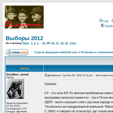
FAQ
Проф
Выборы 2012
На страницу
Пред.
1
,
2
,
3
...
24
,
25
,
26
,
27
,
28
,
29
След.
Список форумов malchish.org
->
Политика и геополити
Автор
Excalibur_sword
Добавлено: Ср Ноя 30, 2011 9:13 pm
Заголовок соо
Автор
Грибник,
СР - это клон ЕР. По многим проблемным законам
программа написана грамотно - так и Путин мн
ЛДПР - много хороших слов о русском народе и
Зарегистрирован:
07.02.2010
"Особенностью предвыборной компании "Яблок
Сообщения: 273
С 1993г. я говорил об этом вслух, где только 
Откуда: Щелково