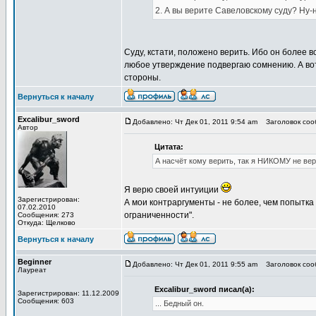
2. А вы верите Савеловскому суду? Ну-н
Суду, кстати, положено верить. Ибо он более 
любое утверждение подвергаю сомнению. А во
стороны.
Вернуться к началу
Excalibur_sword
Добавлено: Чт Дек 01, 2011 9:54 am
Заголовок соо
Автор
Цитата:
А насчёт кому верить, так я НИКОМУ не вер
Я верю своей интуиции
Зарегистрирован:
А мои контраргументы - не более, чем попытка
07.02.2010
ограниченности".
Сообщения: 273
Откуда: Щелково
Вернуться к началу
Beginner
Добавлено: Чт Дек 01, 2011 9:55 am
Заголовок соо
Лауреат
Excalibur_sword писал(а):
Зарегистрирован: 11.12.2009
Сообщения: 603
... Бедный он.