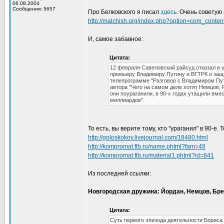
06.08.2004
Сообщения: 5657
Про Белковского я писал
здесь
. Очень советую
http://malchish.org/index.php?option=com_conte
И, самое забавное:
Цитата:
12 февраля Савеловский райсуд отказал в
премьеру Владимиру Путину и ВГТРК о защи
телепрограмме "Разговор с Владимиром Пут
автора "Чего на самом деле хотят Немцов, Р
они поураганили, в 90-х годах утащили вме
миллиардов".
То есть, вы верите тому, кто "ураганил" в 90-е.
http://goloskokov.livejournal.com/18480.html
http://kompromat.flb.ru/name.phtml?fam=48
http://kompromat.flb.ru/material1.phtml?id=841
Из последней ссылки:
Новгородская дружина: Йордан, Немцов, Бре
Цитата:
Суть первого эпизода деятельности Бориса 