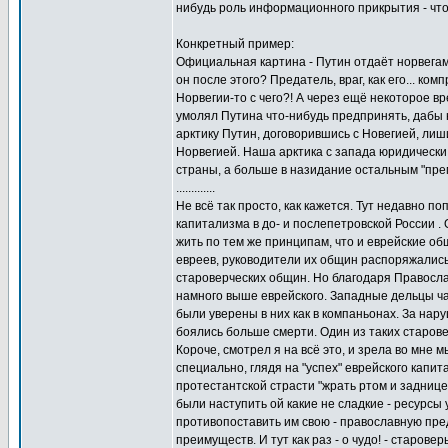
нибудь роль информационного прикрытия - чтоб
Конкретный пример:
Официальная картина - Путин отдаёт норвегам
он после этого? Предатель, враг, как его... ком
Норвегии-то с чего?! А через ещё некоторое в
умолял Путина что-нибудь предпринять, дабы 
арктику Путин, договорившись с Новегией, ли
Норвегией. Наша арктика с запада юридически 
страны, а больше в назидание остальным "прем
.............
Не всё так просто, как кажется. Тут недавно 
капитализма в до- и послепетровской России .
жить по тем же принципам, что и еврейские о
евреев, руководители их общин распоряжались
староверческих общин. Но благодаря Правосл
намного выше еврейского. Западные дельцы ча
были уверены в них как в компаньонах. За на
боялись больше смерти. Один из таких старов
Короче, смотрел я на всё это, и зрела во мне 
специально, глядя на "успех" еврейского капи
протестантской страсти "жрать ртом и заднице
были наступить ой какие не сладкие - ресурсы
противопоставить им свою - православную пре
преимуществ. И тут как раз - о чудо! - старов