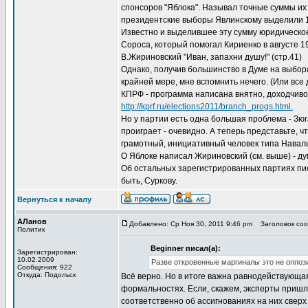
спонсоров "Яблока". Называл точные суммы их в
президентские выборы Явлинскому выделили 
Известно и выделившее эту сумму юридическое
Сороса, который помогал Кириенко в августе 199
В.Жириновский "Иван, запахни душу!" (стр.41)
Однако, получив большинство в Думе на выбора
крайней мере, мне вспомнить нечего. (Или все
КПРФ - программа написана внятно, доходчиво
http://kprf.ru/elections2011/branch_progs.html.
Но у партии есть одна большая проблема - Зюга
проиграет - очевидно. А теперь представьте, ч
грамотный, инициативный человек типа Наваль
О Яблоке написал Жириновский (см. выше) - ду
Об остальных зарегистрированных партиях пис
быть, Суркову.
Вернуться к началу
АЛанов
Добавлено: Ср Ноя 30, 2011 9:46 pm
Заголовок соо
Политик
Beginner писал(а):
Зарегистрирован:
10.02.2009
Разве откровенные маргиналы это не оппоз
Сообщения: 922
Откуда: Подольск
Всё верно. Но в итоге важна равнодействующая.
формальностях. Если, скажем, эксперты пришли
соответственно об ассигнованиях на них сверх