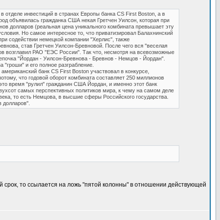
 отделе инвестиций в странах Европы банка CS First Boston, а в
ород объявилась гражданка США некая Гретчен Уилсон, которая при
ов долларов (реальная цена уникального комбината превышает эту
условия. Но самое интересное то, что приватизировал Балахнинский
 при содействии немецкой компании "Херлис", также
евнова, став Гретчен Уилсон-Бревновой. После чего вся "веселая
ов возглавил РАО "ЕЭС России". Так что, несмотря на всевозможные
почка "Йордан - Уилсон-Бревнова - Бревнов - Немцов - Йордан".
 "гроши" и его полное разграбление.
мериканский банк CS First Boston участвовал в конкурсе,
тому, что годовой оборот комбината составляет 250 миллионов
 это время "рулил" гражданин США Йордан, и именно этот банк
двухсот самых перспективных политиков мира, к чему на самом деле
века, то есть Немцова, в высшие сферы Российского государства.
 долларов".
й срок, то ссылается на ложь "пятой колонны" в отношении действующей