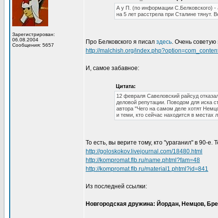
А у П. (по информации С.Белковского) - 
на 5 лет расстрела при Сталине тянут. В
Зарегистрирован:
06.08.2004
Про Белковского я писал
здесь
. Очень советую
Сообщения: 5657
http://malchish.org/index.php?option=com_conte
И, самое забавное:
Цитата:
12 февраля Савеловский райсуд отказа
деловой репутации. Поводом для иска с
автора "Чего на самом деле хотят Немцо
и теми, кто сейчас находится в местах
То есть, вы верите тому, кто "ураганил" в 90-е.
http://goloskokov.livejournal.com/18480.html
http://kompromat.flb.ru/name.phtml?fam=48
http://kompromat.flb.ru/material1.phtml?id=841
Из последней ссылки:
Новгородская дружина: Йордан, Немцов, Бре