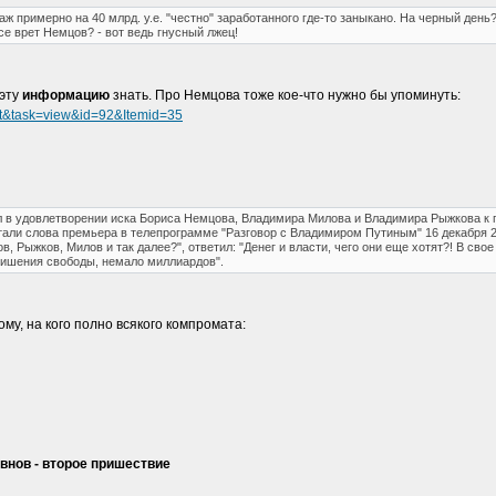
аж примерно на 40 млрд. у.е. "честно" заработанного где-то заныкано. На черный день?
се врет Немцов? - вот ведь гнусный лжец!
 эту
информацию
знать. Про Немцова тоже кое-что нужно бы упоминуть:
nt&task=view&id=92&Itemid=35
л в удовлетворении иска Бориса Немцова, Владимира Милова и Владимира Рыжкова к 
тали слова премьера в телепрограмме "Разговор с Владимиром Путиным" 16 декабря 2
в, Рыжков, Милов и так далее?", ответил: "Денег и власти, чего они еще хотят?! В сво
 лишения свободы, немало миллиардов".
 Тому, на кого полно всякого компромата:
внов - второе пришествие