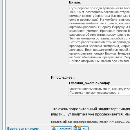
Цитата:
Суть первого эпизода деятельности Бори
1992-95 гг. возглавил московское отдел
помощи юного губернатора быстренько 
цену в десятки раз). Из комбината выс
бумажный комбинат не кто иной, как аме
аффилиированной к Борису Йордану. А в
компания" (Немцов, Бревнов и Уилсон-Б
разговоры об отсутствии коррупции, в 
Теплая компания оставила за собой сотн
Вот что рассказывал об этой непригляд
проводимом Борисом Немцовым, и приоб
долларов. Боря продал комбинат своей п
организовывал поездки Бориса Немцова 
не было объективных предпосылок. Скор
Сейчас американцы, выжав все что толь
И последнее...
Excalibur_sword писал(а):
Можете использовать меня, как ИНДИКА
Политика - не моя специальность.
Это очень подозрительный "индикатор". "Инди
власти... Тут политика уже прослеживается. Им
Последний раз редактировалось: maxon (Чт Дек 01, 201
Вернуться к началу