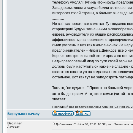
телефону умолял Путина что-нибудь предприня
Запад возможности казуса белли в отношении н
интересах своей страны, а больше в назидание
.............
Не всё так просто, как кажется. Тут недавно п
староверов! Будучи загнанными в своеобразно
евреев, руководители их общин распоряжалис
эффективность распоряжения староверческим к
были уверены в них как в компаньонах. За нар
предпринимателей - Никита Демидов, все о нё
Короче, смотрел я на всё это, и зрела во мне 
Ведь православный люд по сути своей веры не 
должны были наступить ой какие не сладкие -
оказаться совсем уж на задворках технологичес
остальное. Вот как тут не заподозрить патриа
Так что, "не судите...." Просто по большей мер
хотя бы доверием. А то, что в семье (читай - в
хватает....
Последний раз редактировалось: АЛанов (Ср Ноя 30, 20
Вернуться к началу
Beginner
Добавлено: Ср Ноя 30, 2011 10:32 pm
Заголовок со
Лауреат