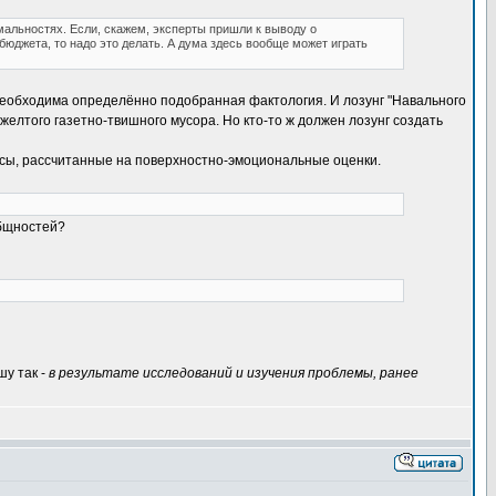
рмальностях. Если, скажем, эксперты пришли к выводу о
бюджета, то надо это делать. А дума здесь вообще может играть
, необходима определённо подобранная фактология. И лозунг "Навального
желтого газетно-твишного мусора. Но кто-то ж должен лозунг создать
сы, рассчитанные на поверхностно-эмоциональные оценки.
общностей?
шу так -
в результате исследований и изучения проблемы, ранее