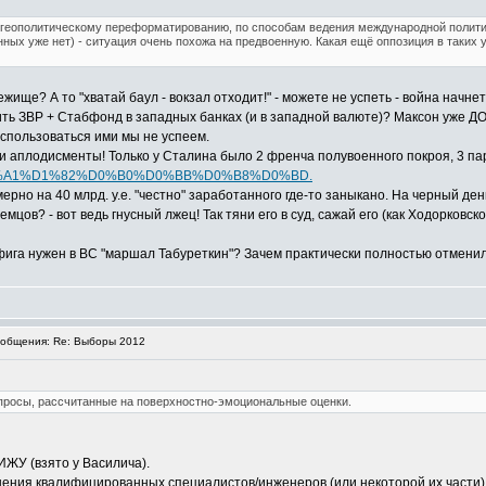
 геополитическому переформатированию, по способам ведения международной политики
нных уже нет) - ситуация очень похожа на предвоенную. Какая ещё оппозиция в таких ус
ще? А то "хватай баул - вокзал отходит!" - можете не успеть - война начнет
анить ЗВР + Стабфонд в западных банках (и в западной валюте)? Максон уже Д
оспользоваться ими мы не успеем.
и аплодисменты! Только у Сталина было 2 френча полувоенного покроя, 3 па
/tag/%D0%A1%D1%82%D0%B0%D0%BB%D0%B8%D0%BD.
ерно на 40 млрд. у.е. "честно" заработанного где-то заныкано. На черный день
цов? - вот ведь гнусный лжец! Так тяни его в суд, сажай его (как Ходорковского
на фига нужен в ВС "маршал Табуреткин"? Зачем практически полностью отме
общения: Re: Выборы 2012
просы, рассчитанные на поверхностно-эмоциональные оценки.
ИЖУ (взято у Василича).
ения квалифицированных специалистов/инженеров (или некоторой их части)