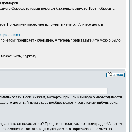
в долларов.
амого Сороса, который помогал Кириенко в августе 1998г. сбросить
ов. По крайней мере, мне вспомнить нечего. (Или все дело в
ch_progs.html.
с почетом" проиграет - очевидно. А теперь представьте, что можно было
 может быть, Суркову.
ормальностях. Если, скажем, эксперты пришли к выводу о необходимости
адо это делать. А дума здесь вообще может играть какую-нибудь роль
л! Кто он после этого? Предатель, враг, как его... компрадор! А потом
я информация о том, что за два дня до этого норвежский премьер по