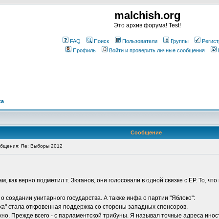
malchish.org
Это архив форума! Test!
FAQ
Поиск
Пользователи
Группы
Регист
Профиль
Войти и проверить личные сообщения
ка
Сообщение
бщения: Re: Выборы 2012
м, как верно подметил т. Зюганов, они голосовали в одной связке с ЕР. То, чт
 о создании унитарного государства. А также инфа о партии "Яблоко":
а" стала откровенная поддержка со стороны западных спонсоров.
 можно. Прежде всего - с парламентской трибуны. Я называл точные адреса ин