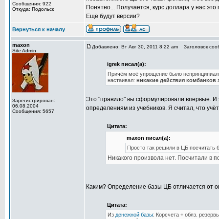
Сообщения: 922
Понятно... Получается, курс доллара у нас это
Откуда: Подольск
Ещё будут версии?
Вернуться к началу
maxon
Добавлено: Вт Авг 30, 2011 8:22 am
Заголовок сооб
Site Admin
igrek писал(а):
Причём моё упрощение было непринципиальн
настаивал:
никакие действия комбанков з
Это "правило" вы сформулировали впервые. И я
Зарегистрирован:
06.08.2004
определениям из учебников. Я считал, что учё
Сообщения: 5657
Цитата:
maxon писал(а):
Просто так решили в ЦБ посчитать ба
Никакого произвола нет. Посчитали в 
Каким? Определение базы ЦБ отличается от опр
Цитата:
Из
денежной базы
: Корсчета + обяз. резер