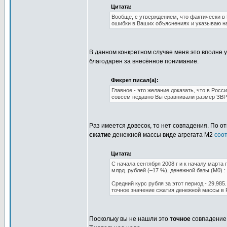
Цитата:
Вообще, с утверждением, что фактически в
ошибки в Ваших объяснениях и указываю на 
В данном конкретном случае меня это вполне у
благодарен за внесённое понимание.
Фикрет писал(а):
Главное - это желание доказать, что в Рос
совсем недавно Вы сравнивали размер ЗВР с
Раз имеется довесок, то нет совпадения. По о
сжатие
денежной массы виде агрегата М2
соо
Цитата:
С начала сентября 2008 г и к началу марта 
млрд. рублей (–17 %), денежной базы (M0) : 
Средний курс рубля за этот период - 29,985
точное значение сжатия денежной массы в Р
Поскольку вы не нашли это
точное
совпадение,