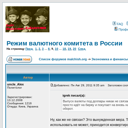
FAQ
Проф
Режим валютного комитета в России
На страницу
Пред.
1
,
2
,
3
...
8
,
9
,
10
...
18
,
19
,
20
След.
Список форумов malchish.org
->
Экономика и финансы
Автор
uncle_Alex
Добавлено: Пн Авг 29, 2011 9:35 am
Заголовок соо
Политолог
igrek писал(а):
Зарегистрирован:
13.12.2008
Выпуск валюты под доллары никак не связа
Сообщения: 1216
просто идёт на биржу и покупает на вновь 
Откуда: Киев, Украина
оборот.
Ну, как же не связан? Это вынужденная мера. 
использовать не может, приходится конверти