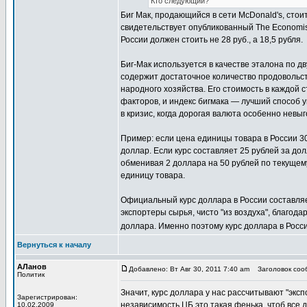
Кто следующий?
Биг Мак, продающийся в сети McDonald's, стоит 
свидетельствует опубликованный The Economist 
России должен стоить не 28 руб., а 18,5 рубля.
Биг-Мак используется в качестве эталона по д
содержит достаточное количество продовольст
народного хозяйства. Его стоимость в каждой 
факторов, и индекс бигмака — лучший способ у
в кризис, когда дорогая валюта особенно нев
Пример: если цена единицы товара в России 30
доллар. Если курс составляет 25 рублей за дол
обменивая 2 доллара на 50 рублей по текущему
единицу товара.
Официальный курс доллара в России составляет 
экспортеры сырья, чисто "из воздуха", благода
доллара. Именно поэтому курс доллара в России 
Вернуться к началу
АЛанов
Добавлено: Вт Авг 30, 2011 7:40 am
Заголовок сооб
Политик
Значит, курс доллара у нас рассчитывают "эксп
Зарегистрирован:
независимость ЦБ это такая фенька, чтоб все д
10.02.2009