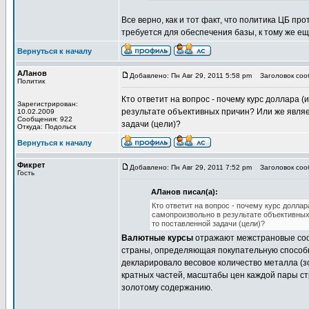
Все верно, как и тот факт, что политика ЦБ п
требуется для обеспечения базы, к тому же ещ
Вернуться к началу
АЛанов
Добавлено: Пн Авг 29, 2011 5:58 pm
Заголовок соо
Политик
Кто ответит на вопрос - почему курс доллара (
Зарегистрирован:
результате объективных причин? Или же являе
10.02.2009
Сообщения: 922
задачи (цели)?
Откуда: Подольск
Вернуться к началу
Фикрет
Добавлено: Пн Авг 29, 2011 7:52 pm
Заголовок соо
Гость
АЛанов писал(а):
Кто ответит на вопрос - почему курс доллар
самопроизвольно в результате объективных
то поставленной задачи (цели)?
Валютные курсы
отражают межстрановые со
страны, определяющая покупательную способно
декларировало весовое количество металла (з
кратных частей, масштабы цен каждой пары с
золотому содержанию.