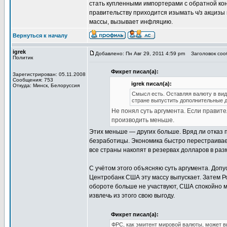
стать купленными импортерами с обратной кон
правительству приходится изымать ч/з акцизы
массы, вызывает инфляцию.
Вернуться к началу
igrek
Добавлено: Пн Авг 29, 2011 4:59 pm
Заголовок соо
Политик
Фикрет писал(а):
Зарегистрирован: 05.11.2008
Сообщения: 753
igrek писал(а):
Откуда: Минск, Белоруссия
Смысл есть. Оставляя валюту в виде
стране выпустить дополнительные де
Не понял суть аргумента. Если правите
производить меньше.
Этих меньше — других больше. Вряд ли отказ 
безработицы. Экономика быстро перестраивает
все страны накопят в резервах долларов в р
С учётом этого объясняю суть аргумента. Допу
Центробанк США эту массу выпускает. Затем Ро
обороте больше не участвуют, США спокойно м
извлечь из этого свою выгоду.
Фикрет писал(а):
ФРС, как эмитент мировой валюты, может вы