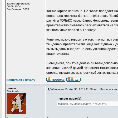
Зарегистрирован:
06.08.2004
Сообщения: 5657
Как же коряво написано! Не "база" попадает н
попасть на корсчета банков, чтобы стать "баз
расчёты ТОЛЬКО через банки. Непосредственно
правительство пыталось рассчитываться налич
эти наличные попали бы в "базу".
Конечно, можно говорить о том, что мол вот эт
те - деньги правительства, ещё нет. Однако и 
быть выданы в кредит. То есть учтённая сумма 
правительства.
В общем же, понятие денежной базы довольно 
значение. Любой другой экономист может посчи
определяющая возможности субъектов рынка к 
Вернуться к началу
maxon
Добавлено: Вт Авг 30, 2011 11:50 am
Заголовок соо
Site Admin
Фикрет писал(а):
Максон, Вы доказываете, что 2+2=4.