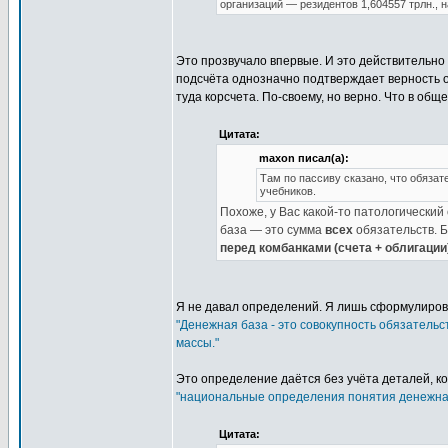
организаций — резидентов 1,604557 трлн., 
Это прозвучало впервые. И это действительно
подсчёта однозначно подтверждает верность об
туда корсчета. По-своему, но верно. Что в об
Цитата:
maxon писал(а):
Там по пассиву сказано, что обязат
учебников.
Похоже, у Вас какой-то патологический 
база — это сумма
всех
обязательств. Б
перед комбанками (счета + облигации
Я не давал определений. Я лишь сформулиро
"Денежная база - это совокупность обязатель
массы."
Это определение даётся без учёта деталей, к
"национальные определения понятия денежная 
Цитата: