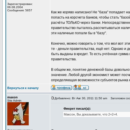
Зарегистрирован:
06.08.2004
Сообщения: 5657
Как же коряво написано! Не "база" попадает н
попасть на корсчета банков, чтобы стать "баз
расчёты ТОЛЬКО через банки. Непосредственно
правительство пыталось рассчитываться налич
эти наличные попали бы в "базу".
Конечно, можно говорить о том, что мол вот эт
те - деньги правительства, ещё нет. Однако и 
быть выданы в кредит. То есть учтённая сумма 
правительства.
В общем же, понятие денежной базы довольно 
значение. Любой другой экономист может посчи
определяющая возможности субъектов рынка к 
Вернуться к началу
maxon
Добавлено: Вт Авг 30, 2011 11:50 am
Заголовок соо
Site Admin
Фикрет писал(а):
Максон, Вы доказываете, что 2+2=4.