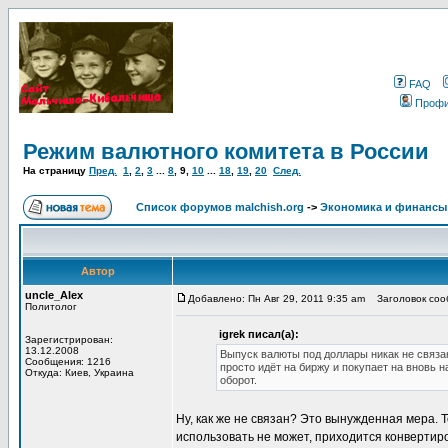
FAQ
Проф
Режим валютного комитета в России
На страницу
Пред.
1
,
2
,
3
...
8
,
9
,
10
...
18
,
19
,
20
След.
Список форумов malchish.org
->
Экономика и финансы
Автор
uncle_Alex
Добавлено: Пн Авг 29, 2011 9:35 am
Заголовок соо
Политолог
igrek писал(а):
Зарегистрирован:
13.12.2008
Выпуск валюты под доллары никак не связа
Сообщения: 1216
просто идёт на биржу и покупает на вновь 
Откуда: Киев, Украина
оборот.
Ну, как же не связан? Это вынужденная мера. 
использовать не может, приходится конверти