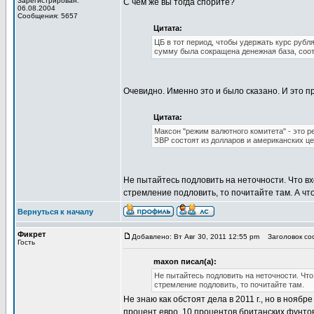
Зарегистрирован:
С чем же вы тогда спорите?
06.08.2004
Сообщения: 5657
Цитата:
ЦБ в тот период, чтобы удержать курс рубл
сумму была сокращена денежная база, соот
Очевидно. Именно это и было сказано. И это 
Цитата:
Максон "режим валютного комитета" - это р
ЗВР состоят из долларов и американских ц
Не пытайтесь подловить на неточности. Что в
стремление подловить, то почитайте там. А чт
Вернуться к началу
Фикрет
Добавлено: Вт Авг 30, 2011 12:55 pm
Заголовок соо
Гость
maxon писал(а):
Не пытайтесь подловить на неточности. Что
стремление подловить, то почитайте там.
Не знаю как обстоят дела в 2011 г., но в нояб
процент евро, 10 процентов британских фунтов