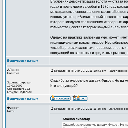
В условиях демонетизации золота — отказа г
годах и повлекшего за собой в 1976 году расп
межстрановые сопоставления масштабов цен л
используется приблизительный показатель
па
которого кладутся соотношения «товарных кор
количестве), состав которых каждый аналитик
Однако на практике валютный курс может имет
индивидуальным парам товаров. Нестабильнос
«всеобщего эквивалента», неравномерность и
спекуляций на валютных и кредитных рынках, о
Вернуться к началу
АЛанов
Добавлено: Пн Авг 29, 2011 10:42 pm
Заголовок со
Политик
Спасибо за очередную цитату, Фикрет. Но на мо
Зарегистрирован:
Кто следующий?
10.02.2009
Сообщения: 922
Откуда: Подольск
Вернуться к началу
Фикрет
Добавлено: Пн Авг 29, 2011 11:36 pm
Заголовок соо
Гость
АЛанов писал(а):
Спасибо за очередную цитату, Фикрет. Но на