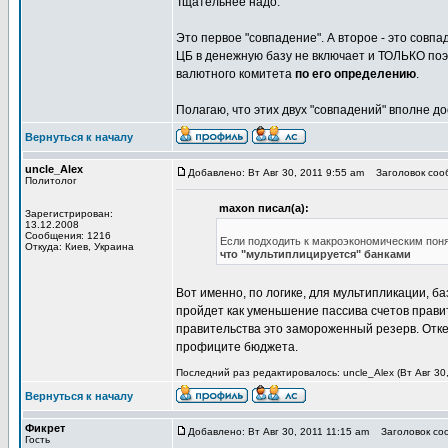
Тщательнее надо.
Это первое "совпадение". А второе - это совп
ЦБ в денежную базу не включает и ТОЛЬКО поэ
валютного комитета
по его определению
.
Полагаю, что этих двух "совпадений" вполне д
Вернуться к началу
uncle_Alex
Добавлено: Вт Авг 30, 2011 9:55 am
Заголовок сооб
Политолог
maxon писал(а):
Зарегистрирован:
13.12.2008
Сообщения: 1216
Если подходить к макроэкономическим поня
Откуда: Киев, Украина
что "мультиплицируется" банками
Вот именно, по логике, для мультипликации, б
пройдет как уменьшение пассива счетов прави
правительства это замороженный резерв. Отке
профиците бюджета.
Последний раз редактировалось: uncle_Alex (Вт Авг 30,
Вернуться к началу
Фикрет
Добавлено: Вт Авг 30, 2011 11:15 am
Заголовок соо
Гость