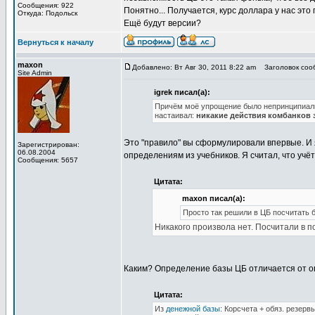
Сообщения: 922
Понятно... Получается, курс доллара у нас это
Откуда: Подольск
Ещё будут версии?
Вернуться к началу
maxon
Добавлено: Вт Авг 30, 2011 8:22 am
Заголовок сооб
Site Admin
igrek писал(а):
Причём моё упрощение было непринципиальн
настаивал:
никакие действия комбанков з
Это "правило" вы сформулировали впервые. И я
Зарегистрирован:
06.08.2004
определениям из учебников. Я считал, что учё
Сообщения: 5657
Цитата:
maxon писал(а):
Просто так решили в ЦБ посчитать ба
Никакого произвола нет. Посчитали в 
Каким? Определение базы ЦБ отличается от опр
Цитата:
Из
денежной базы
: Корсчета + обяз. резер