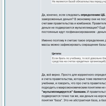
Не являются базой обязательства перед учр
Да, конечно, если следовать
определению ЦБ
замороженные деньги? В экономику они не по
счетами правительства и комбанков. Правительс
деньги не подвергаются мультипликации? Ещё к
постоянные идут госфинансированием - деньги
Именно поэтому я считаю такое определение д
массы можно зафиксировать сокращение базы.
Цитата:
Если брать по учебнику, то всё довольно бл
средства на счетах кредитных организаций)
Да, всё верно. Просто для корректного опред
и счета правительства, которые тоже являются
учебники, и говорить, что про счета правительст
подходить к макроэкономическим понятиям не 
"мультиплицируется" банками.
И правительст
подвергаются точно так же, как деньги на корсч
понятия "база". Это не абстрактная база, а ба