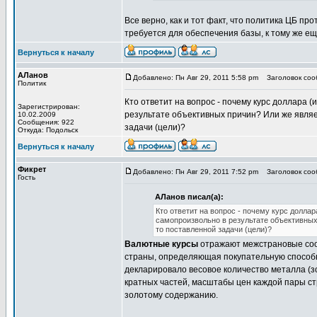
Все верно, как и тот факт, что политика ЦБ п
требуется для обеспечения базы, к тому же ещ
Вернуться к началу
АЛанов
Добавлено: Пн Авг 29, 2011 5:58 pm
Заголовок соо
Политик
Кто ответит на вопрос - почему курс доллара (
Зарегистрирован:
результате объективных причин? Или же являе
10.02.2009
Сообщения: 922
задачи (цели)?
Откуда: Подольск
Вернуться к началу
Фикрет
Добавлено: Пн Авг 29, 2011 7:52 pm
Заголовок соо
Гость
АЛанов писал(а):
Кто ответит на вопрос - почему курс доллар
самопроизвольно в результате объективных
то поставленной задачи (цели)?
Валютные курсы
отражают межстрановые со
страны, определяющая покупательную способно
декларировало весовое количество металла (з
кратных частей, масштабы цен каждой пары с
золотому содержанию.