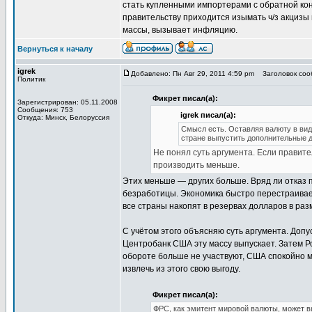
стать купленными импортерами с обратной кон
правительству приходится изымать ч/з акцизы
массы, вызывает инфляцию.
Вернуться к началу
igrek
Добавлено: Пн Авг 29, 2011 4:59 pm
Заголовок соо
Политик
Фикрет писал(а):
Зарегистрирован: 05.11.2008
Сообщения: 753
igrek писал(а):
Откуда: Минск, Белоруссия
Смысл есть. Оставляя валюту в виде
стране выпустить дополнительные де
Не понял суть аргумента. Если правите
производить меньше.
Этих меньше — других больше. Вряд ли отказ 
безработицы. Экономика быстро перестраивает
все страны накопят в резервах долларов в р
С учётом этого объясняю суть аргумента. Допу
Центробанк США эту массу выпускает. Затем Ро
обороте больше не участвуют, США спокойно м
извлечь из этого свою выгоду.
Фикрет писал(а):
ФРС, как эмитент мировой валюты, может вы