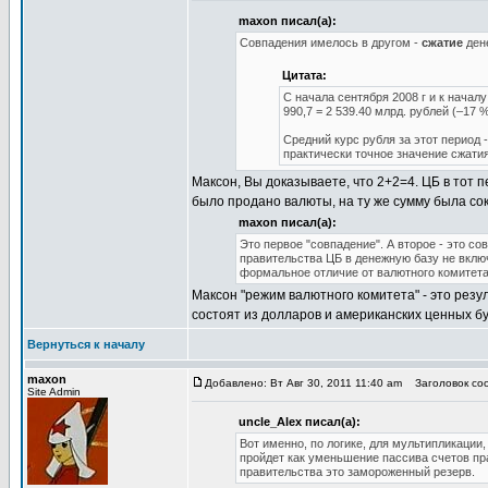
maxon писал(а):
Совпадения имелось в другом -
сжатие
ден
Цитата:
С начала сентября 2008 г и к начал
990,7 = 2 539.40 млрд. рублей (–17 %
Средний курс рубля за этот период -
практически точное значение сжатия
Максон, Вы доказываете, что 2+2=4. ЦБ в тот п
было продано валюты, на ту же сумму была со
maxon писал(а):
Это первое "совпадение". А второе - это с
правительства ЦБ в денежную базу не вклю
формальное отличие от валютного комитета
Максон "режим валютного комитета" - это резу
состоят из долларов и американских ценных б
Вернуться к началу
maxon
Добавлено: Вт Авг 30, 2011 11:40 am
Заголовок соо
Site Admin
uncle_Alex писал(а):
Вот именно, по логике, для мультипликации
пройдет как уменьшение пассива счетов пр
правительства это замороженный резерв.