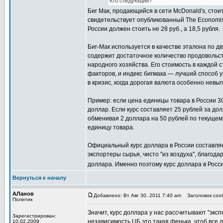
Кто следующий?
Биг Мак, продающийся в сети McDonald's, стоит 
свидетельствует опубликованный The Economist 
России должен стоить не 28 руб., а 18,5 рубля.
Биг-Мак используется в качестве эталона по д
содержит достаточное количество продовольст
народного хозяйства. Его стоимость в каждой 
факторов, и индекс бигмака — лучший способ у
в кризис, когда дорогая валюта особенно нев
Пример: если цена единицы товара в России 30
доллар. Если курс составляет 25 рублей за дол
обменивая 2 доллара на 50 рублей по текущему
единицу товара.
Официальный курс доллара в России составляет 
экспортеры сырья, чисто "из воздуха", благода
доллара. Именно поэтому курс доллара в России 
Вернуться к началу
АЛанов
Добавлено: Вт Авг 30, 2011 7:40 am
Заголовок сооб
Политик
Значит, курс доллара у нас рассчитывают "эксп
Зарегистрирован:
независимость ЦБ это такая фенька, чтоб все д
10.02.2009