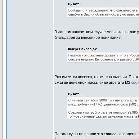
Цитата:
Вообще, с утверждением, что фактически в
ошибки в Ваших объяснениях и указываю на 
В данном конкретном случае меня это вполне у
благодарен за внесённое понимание.
Фикрет писал(а):
Главное - это желание доказать, что в Рос
совсем недавно Вы сравнивали размер ЗВР с
Раз имеется довесок, то нет совпадения. По о
сжатие
денежной массы виде агрегата М2
соо
Цитата:
С начала сентября 2008 г и к началу марта 
млрд. рублей (–17 %), денежной базы (M0) : 
Средний курс рубля за этот период - 29,985
точное значение сжатия денежной массы в Р
Поскольку вы не нашли это
точное
совпадение,