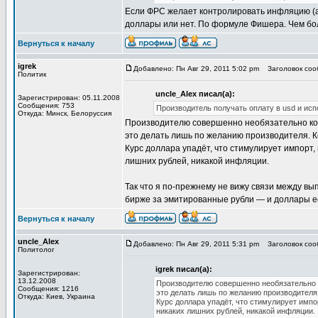
Если ФРС желает контролировать инфляцию (а о
доллары или нет. По формуле Фишера. Чем бол
Вернуться к началу
igrek
Добавлено: Пн Авг 29, 2011 5:02 pm
Заголовок соо
Политик
uncle_Alex писал(а):
Зарегистрирован: 05.11.2008
Сообщения: 753
Производитель получать оплату в usd и исп
Откуда: Минск, Белоруссия
Производителю совершенно необязательно конв
это делать лишь по желанию производителя. К
Курс доллара упадёт, что стимулирует импорт,
лишних рублей, никакой инфляции.
Так что я по-прежнему не вижу связи между вы
бирже за эмитированные рубли — и доллары ес
Вернуться к началу
uncle_Alex
Добавлено: Пн Авг 29, 2011 5:31 pm
Заголовок соо
Политолог
igrek писал(а):
Зарегистрирован:
13.12.2008
Производителю совершенно необязательно ко
Сообщения: 1216
это делать лишь по желанию производителя.
Откуда: Киев, Украина
Курс доллара упадёт, что стимулирует импо
никаких лишних рублей, никакой инфляции.