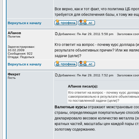
Все верно, как и тот факт, что политика ЦБ п
требуется для обеспечения базы, к тому же ещ
Вернуться к началу
АЛанов
Добавлено: Пн Авг 29, 2011 5:58 pm
Заголовок соо
Политик
Кто ответит на вопрос - почему курс доллара (
Зарегистрирован:
результате объективных причин? Или же являе
10.02.2009
Сообщения: 922
задачи (цели)?
Откуда: Подольск
Вернуться к началу
Фикрет
Добавлено: Пн Авг 29, 2011 7:52 pm
Заголовок соо
Гость
АЛанов писал(а):
Кто ответит на вопрос - почему курс доллар
самопроизвольно в результате объективных
то поставленной задачи (цели)?
Валютные курсы
отражают межстрановые со
страны, определяющая покупательную способно
декларировало весовое количество металла (з
кратных частей, масштабы цен каждой пары с
золотому содержанию.