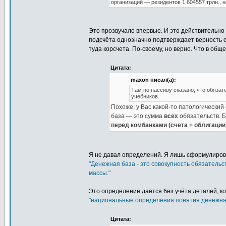
организаций — резидентов 1,604557 трлн., 
Это прозвучало впервые. И это действительно
подсчёта однозначно подтверждает верность об
туда корсчета. По-своему, но верно. Что в об
Цитата:
maxon писал(а):
Там по пассиву сказано, что обязат
учебников.
Похоже, у Вас какой-то патологический 
база — это сумма
всех
обязательств. Б
перед комбанками (счета + облигации
Я не давал определений. Я лишь сформулиро
"Денежная база - это совокупность обязатель
массы."
Это определение даётся без учёта деталей, к
"национальные определения понятия денежная 
Цитата: