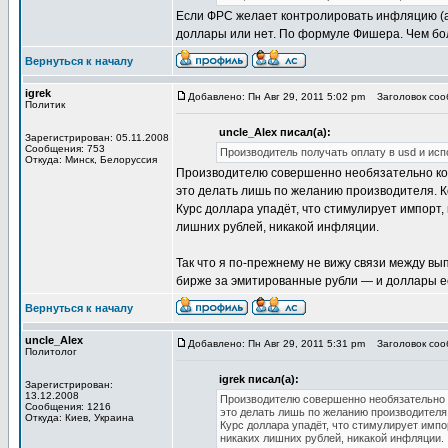
Если ФРС желает контролировать инфляцию (а о
доллары или нет. По формуле Фишера. Чем бол
Вернуться к началу
igrek
Добавлено: Пн Авг 29, 2011 5:02 pm
Заголовок соо
Политик
uncle_Alex писал(а):
Зарегистрирован: 05.11.2008
Сообщения: 753
Производитель получать оплату в usd и исп
Откуда: Минск, Белоруссия
Производителю совершенно необязательно конв
это делать лишь по желанию производителя. К
Курс доллара упадёт, что стимулирует импорт,
лишних рублей, никакой инфляции.
Так что я по-прежнему не вижу связи между вы
бирже за эмитированные рубли — и доллары ес
Вернуться к началу
uncle_Alex
Добавлено: Пн Авг 29, 2011 5:31 pm
Заголовок соо
Политолог
igrek писал(а):
Зарегистрирован:
13.12.2008
Производителю совершенно необязательно ко
Сообщения: 1216
это делать лишь по желанию производителя.
Откуда: Киев, Украина
Курс доллара упадёт, что стимулирует импо
никаких лишних рублей, никакой инфляции.