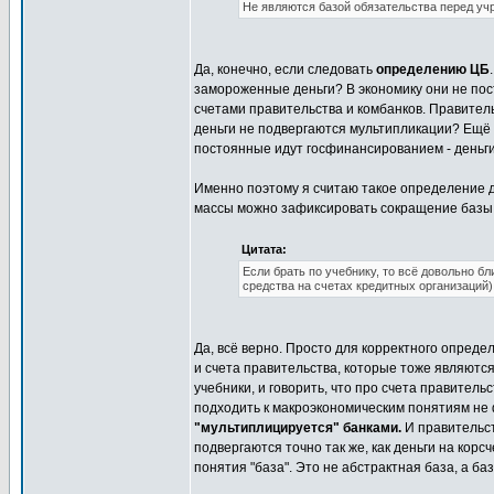
Не являются базой обязательства перед учр
Да, конечно, если следовать
определению ЦБ
замороженные деньги? В экономику они не по
счетами правительства и комбанков. Правительс
деньги не подвергаются мультипликации? Ещё к
постоянные идут госфинансированием - деньги
Именно поэтому я считаю такое определение д
массы можно зафиксировать сокращение базы.
Цитата:
Если брать по учебнику, то всё довольно бл
средства на счетах кредитных организаций)
Да, всё верно. Просто для корректного опред
и счета правительства, которые тоже являются
учебники, и говорить, что про счета правительст
подходить к макроэкономическим понятиям не 
"мультиплицируется" банками.
И правительст
подвергаются точно так же, как деньги на корсч
понятия "база". Это не абстрактная база, а ба