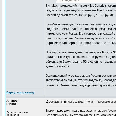
Кто следующий?
Биг Мак, продающийся в сети McDonald's, стоит 
свидетельствует опубликованный The Economist 
России должен стоить не 28 руб., а 18,5 рубля.
Биг-Мак используется в качестве эталона по д
содержит достаточное количество продовольст
народного хозяйства. Его стоимость в каждой 
факторов, и индекс бигмака — лучший способ у
в кризис, когда дорогая валюта особенно нев
Пример: если цена единицы товара в России 30
доллар. Если курс составляет 25 рублей за дол
обменивая 2 доллара на 50 рублей по текущему
единицу товара.
Официальный курс доллара в России составляет 
экспортеры сырья, чисто "из воздуха", благода
доллара. Именно поэтому курс доллара в России 
Вернуться к началу
АЛанов
Добавлено: Вт Авг 30, 2011 7:40 am
Заголовок сооб
Политик
Значит, курс доллара у нас рассчитывают "эксп
Зарегистрирован:
независимость ЦБ это такая фенька, чтоб все д
10.02.2009