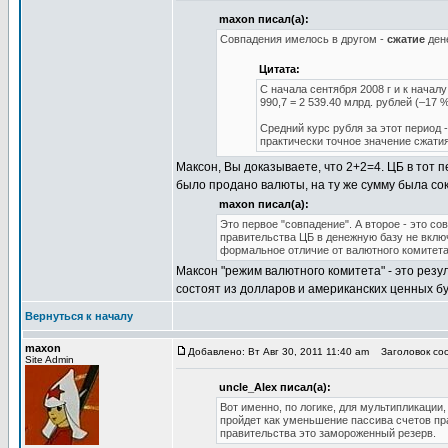
maxon писал(а):
Совпадения имелось в другом -
сжатие
ден
Цитата:
С начала сентября 2008 г и к начал
990,7 = 2 539.40 млрд. рублей (–17 %
Средний курс рубля за этот период -
практически точное значение сжатия
Максон, Вы доказываете, что 2+2=4. ЦБ в тот п
было продано валюты, на ту же сумму была со
maxon писал(а):
Это первое "совпадение". А второе - это с
правительства ЦБ в денежную базу не вклю
формальное отличие от валютного комитета
Максон "режим валютного комитета" - это резу
состоят из долларов и американских ценных б
Вернуться к началу
maxon
Добавлено: Вт Авг 30, 2011 11:40 am
Заголовок соо
Site Admin
uncle_Alex писал(а):
Вот именно, по логике, для мультипликации
пройдет как уменьшение пассива счетов пр
правительства это замороженный резерв.