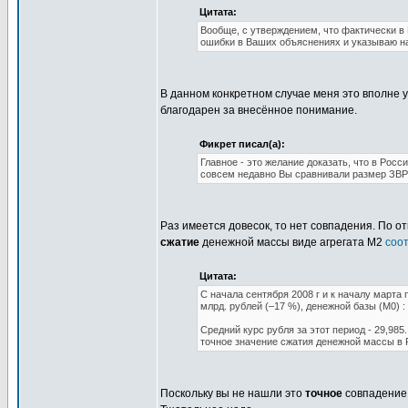
Цитата:
Вообще, с утверждением, что фактически в
ошибки в Ваших объяснениях и указываю на 
В данном конкретном случае меня это вполне у
благодарен за внесённое понимание.
Фикрет писал(а):
Главное - это желание доказать, что в Рос
совсем недавно Вы сравнивали размер ЗВР с
Раз имеется довесок, то нет совпадения. По о
сжатие
денежной массы виде агрегата М2
соо
Цитата:
С начала сентября 2008 г и к началу марта 
млрд. рублей (–17 %), денежной базы (M0) : 
Средний курс рубля за этот период - 29,985
точное значение сжатия денежной массы в Р
Поскольку вы не нашли это
точное
совпадение,