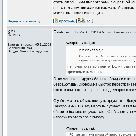
стать купленными импортерами с обратной кон
правительству приходится изымать ч/з акцизы
массы, вызывает инфляцию.
Вернуться к началу
igrek
Добавлено: Пн Авг 29, 2011 4:59 pm
Заголовок соо
Политик
Фикрет писал(а):
Зарегистрирован: 05.11.2008
Сообщения: 753
igrek писал(а):
Откуда: Минск, Белоруссия
Смысл есть. Оставляя валюту в виде
стране выпустить дополнительные де
Не понял суть аргумента. Если правите
производить меньше.
Этих меньше — других больше. Вряд ли отказ 
безработицы. Экономика быстро перестраивает
все страны накопят в резервах долларов в р
С учётом этого объясняю суть аргумента. Допу
Центробанк США эту массу выпускает. Затем Ро
обороте больше не участвуют, США спокойно м
извлечь из этого свою выгоду.
Фикрет писал(а):
ФРС, как эмитент мировой валюты, может вы