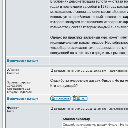
В условиях демонетизации золота — отказа г
годах и повлекшего за собой в 1976 году расп
межстрановые сопоставления масштабов цен л
используется приблизительный показатель
па
которого кладутся соотношения «товарных кор
количестве), состав которых каждый аналитик
Однако на практике валютный курс может имет
индивидуальным парам товаров. Нестабильнос
«всеобщего эквивалента», неравномерность и
спекуляций на валютных и кредитных рынках, о
Вернуться к началу
АЛанов
Добавлено: Пн Авг 29, 2011 10:42 pm
Заголовок со
Политик
Спасибо за очередную цитату, Фикрет. Но на мо
Зарегистрирован:
Кто следующий?
10.02.2009
Сообщения: 922
Откуда: Подольск
Вернуться к началу
Фикрет
Добавлено: Пн Авг 29, 2011 11:36 pm
Заголовок соо
Гость
АЛанов писал(а):
Спасибо за очередную цитату, Фикрет. Но на