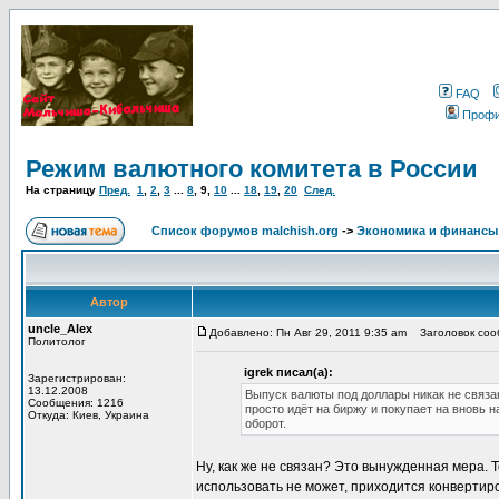
FAQ
Проф
Режим валютного комитета в России
На страницу
Пред.
1
,
2
,
3
...
8
,
9
,
10
...
18
,
19
,
20
След.
Список форумов malchish.org
->
Экономика и финансы
Автор
uncle_Alex
Добавлено: Пн Авг 29, 2011 9:35 am
Заголовок соо
Политолог
igrek писал(а):
Зарегистрирован:
13.12.2008
Выпуск валюты под доллары никак не связа
Сообщения: 1216
просто идёт на биржу и покупает на вновь 
Откуда: Киев, Украина
оборот.
Ну, как же не связан? Это вынужденная мера. 
использовать не может, приходится конверти