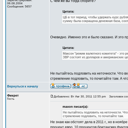
Зарегистрирован:
С чем же вы тогда спорите?
06.08.2004
Сообщения: 5657
Цитата:
ЦБ в тот период, чтобы удержать курс рубл
сумму была сокращена денежная база, соот
Очевидно. Именно это и было сказано. И это 
Цитата:
Максон "режим валютного комитета" - это р
ЗВР состоят из долларов и американских ц
Не пытайтесь подловить на неточности. Что в
стремление подловить, то почитайте там. А чт
Вернуться к началу
Фикрет
Добавлено: Вт Авг 30, 2011 12:55 pm
Заголовок соо
Гость
maxon писал(а):
Не пытайтесь подловить на неточности. Что
стремление подловить, то почитайте там.
Не знаю как обстоят дела в 2011 г., но в нояб
процент евро, 10 процентов британских фунтов