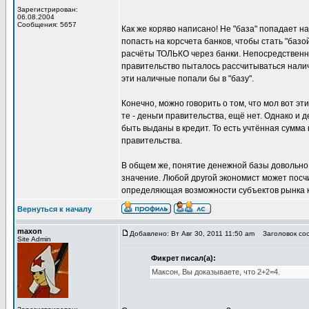
Зарегистрирован:
06.08.2004
Сообщения: 5657
Как же коряво написано! Не "база" попадает н
попасть на корсчета банков, чтобы стать "баз
расчёты ТОЛЬКО через банки. Непосредственно
правительство пыталось рассчитываться налич
эти наличные попали бы в "базу".
Конечно, можно говорить о том, что мол вот эт
те - деньги правительства, ещё нет. Однако и 
быть выданы в кредит. То есть учтённая сумма 
правительства.
В общем же, понятие денежной базы довольно 
значение. Любой другой экономист может посчи
определяющая возможности субъектов рынка к 
Вернуться к началу
maxon
Добавлено: Вт Авг 30, 2011 11:50 am
Заголовок соо
Site Admin
Фикрет писал(а):
Максон, Вы доказываете, что 2+2=4.