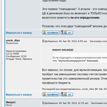
Тщательнее надо.
Это первое "совпадение". А второе - это совп
ЦБ в денежную базу не включает и ТОЛЬКО поэ
валютного комитета
по его определению
.
Полагаю, что этих двух "совпадений" вполне д
Вернуться к началу
uncle_Alex
Добавлено: Вт Авг 30, 2011 9:55 am
Заголовок сооб
Политолог
maxon писал(а):
Зарегистрирован:
13.12.2008
Сообщения: 1216
Если подходить к макроэкономическим поня
Откуда: Киев, Украина
что "мультиплицируется" банками
Вот именно, по логике, для мультипликации, б
пройдет как уменьшение пассива счетов прави
правительства это замороженный резерв. Отке
профиците бюджета.
Последний раз редактировалось: uncle_Alex (Вт Авг 30,
Вернуться к началу
Фикрет
Добавлено: Вт Авг 30, 2011 11:15 am
Заголовок соо
Гость