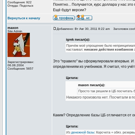
Сообщения: 922
Понятно... Получается, курс доллара у нас это
Откуда: Подольск
Ещё будут версии?
Вернуться к началу
maxon
Добавлено: Вт Авг 30, 2011 8:22 am
Заголовок сооб
Site Admin
igrek писал(а):
Причём моё упрощение было непринципиальн
настаивал:
никакие действия комбанков з
Это "правило" вы сформулировали впервые. И я
Зарегистрирован:
06.08.2004
определениям из учебников. Я считал, что учё
Сообщения: 5657
Цитата:
maxon писал(а):
Просто так решили в ЦБ посчитать ба
Никакого произвола нет. Посчитали в 
Каким? Определение базы ЦБ отличается от опр
Цитата:
Из
денежной базы
: Корсчета + обяз. резер