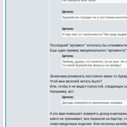
Не смешите мои тапки.
Цитата:
буржуйское отродие не в состоянии выполня
Цитата:
И при чем тут капиталисты? Мы ведь ведем
Последний "аргумент" хотелось бы откомменти
Еще один пример эмоционального "аргумента":
Цитата:
Любому дураку это понятно, но не мне. Хе-х
Со мной буржуйские фокусы не пройдут.
Зачем вам упоминать постоянно каких-то буржу
Чтоб мне веселей читать было?
Или, чтобы я не видел глупостей, следующих 
Например, вот:
Цитата:
Доходы измеряются денежными знаками.
А кто вам помешает измерять доход в материа
никто не принимает, все перешли на бартер, 
спиртоводочные изделия. Или патроны калибра