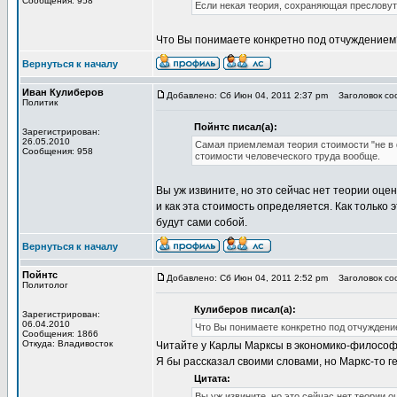
Сообщения: 958
Если некая теория, сохраняющая пресловут
Что Вы понимаете конкретно под отчуждением
Вернуться к началу
Иван Кулиберов
Добавлено: Сб Июн 04, 2011 2:37 pm
Заголовок со
Политик
Пойнтс писал(а):
Зарегистрирован:
26.05.2010
Самая приемлемая теория стоимости "не в
Сообщения: 958
стоимости человеческого труда вообще.
Вы уж извините, но это сейчас нет теории оце
и как эта стоимость определяется. Как только
будут сами собой.
Вернуться к началу
Пойнтс
Добавлено: Сб Июн 04, 2011 2:52 pm
Заголовок со
Политолог
Кулиберов писал(а):
Зарегистрирован:
06.04.2010
Что Вы понимаете конкретно под отчужден
Сообщения: 1866
Откуда: Владивосток
Читайте у Карлы Марксы в экономико-философс
Я бы рассказал своими словами, но Маркс-то ге
Цитата:
Вы уж извините, но это сейчас нет теории о