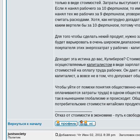
только в виде стоимостей. Затраты выступают в
Если я нанял рабочего за 10
фертингов
, то и
нанял тех же рабочих за 9
фертингов
, уговор
считать расходами. Хотя, как нетрудно догада
каким вертели бы за 10
фертингов
, потому чт
Для того чтобы сделать некий продукт, нужно 
будет варьировать в очень широком диапазоне,
покупателя этих энергозатрат у рабочих - капи
Доходит эта истина до вас, Кулиберов? Стоимос
осуществляемые
капиталистом
в виде зарплат
стоимостей на оплату труда рабочих. Он дает 
капиталист, а вовсе не в том, что допускает о
Чтобы уйти от помехи понятия общественно-нео
оплачиваются затраты труда) в одном обществ
так в нынешнем глобализме и происходит. Об
потребительские стоимости китайских продукт
_________________
Отказ от стоимости в экономике - путь к свобод
Вернуться к началу
justsociety
Добавлено: Чт Июн 02, 2011 8:38 pm
Заголовок со
Политик