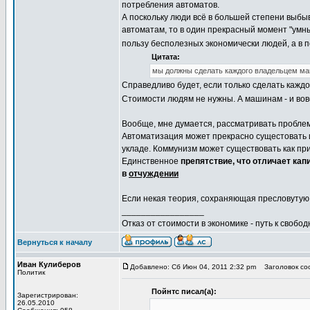
потребления автоматов.
А поскольку люди всё в большей степени выбыв
автоматам, то в один прекрасный момент "умн
пользу бесполезных экономически людей, а в 
Цитата:
мы должны сделать каждого владельцем ма
Справедливо будет, если только сделать кажд
Стоимости людям не нужны. А машинам - и вов
Вообще, мне думается, рассматривать пробле
Автоматизация может прекрасно сущестовать и 
укладе. Коммунизм может существовать как при
Единственное
препятствие, что отличает ка
в
отчуждении
Если некая теория, сохраняющая пресловутую 
_________________
Отказ от стоимости в экономике - путь к свобод
Вернуться к началу
Иван Кулиберов
Добавлено: Сб Июн 04, 2011 2:32 pm
Заголовок со
Политик
Пойнтс писал(а):
Зарегистрирован:
26.05.2010