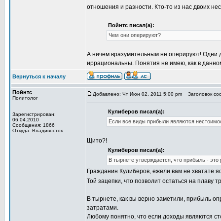
отношения и разности. Кто-то из нас двоих не
Пойнтс писал(а):
Чем они оперируют?
А ничем вразумительным не оперируют! Одни 
иррациональны. Понятия не имею, как в данно
Вернуться к началу
Пойнтс
Добавлено: Чт Июн 02, 2011 5:00 pm
Заголовок со
Политолог
Кулиберов писал(а):
Зарегистрирован:
06.04.2010
Если все виды прибыли являются нестоимос
Сообщения: 1866
Откуда: Владивосток
Щито?!
Кулиберов писал(а):
В тырнете утверждается, что прибыль - это
Гражданин Кулиберов, ежели вам не хватате яс
Той зацепки, что позволит остаться на плаву 
В тырнете, как вы верно заметили, прибыль 
затратами.
Любому понятно, что если доходы являются ст