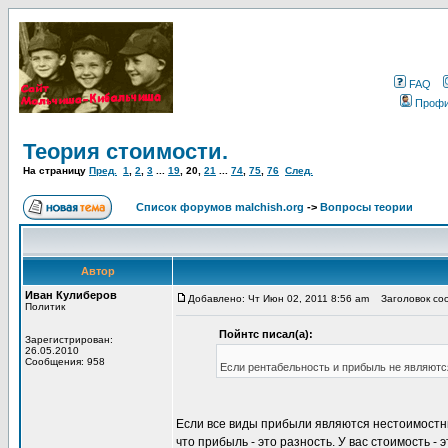
FAQ
Проф
Теория стоимости.
На страницу
Пред.
1
,
2
,
3
...
19
,
20
,
21
...
74
,
75
,
76
След.
Список форумов malchish.org
->
Вопросы теории
Автор
Иван Кулиберов
Добавлено: Чт Июн 02, 2011 8:56 am
Заголовок со
Политик
Пойнтс писал(а):
Зарегистрирован:
26.05.2010
Сообщения: 958
Если рентабельность и прибыль не являютс
Если все виды прибыли являются нестоимостны
что прибыль - это разность. У вас стоимость 