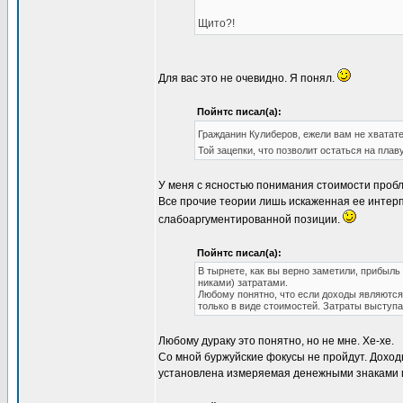
Щито?!
Для вас это не очевидно. Я понял.
Пойнтс писал(а):
Гражданин Кулиберов, ежели вам не хватате 
Той зацепки, что позволит остаться на пла
У меня с ясностью понимания стоимости проблем
Все прочие теории лишь искаженная ее интерп
слабоаргументированной позиции.
Пойнтс писал(а):
В тырнете, как вы верно заметили, прибы
никами) затратами.
Любому понятно, что если доходы являются
только в виде стоимостей. Затраты выступа
Любому дураку это понятно, но не мне. Хе-хе.
Со мной буржуйские фокусы не пройдут. Доход
установлена измеряемая денежными знаками ме