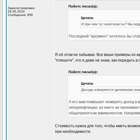
Пойнтс писал(а):
Зарегистрирован:
26.05.2010
Сообщения: 958
Цитата:
И при чем тут капиталисты? Мы вед
Последний "аргумент" хотелось бы отк
Я об этом не забываю. Все ваши примеры из к
"пляшете", что я даже не знаю, как передать в
Пойнтс писал(а):
Цитата:
Доходы измеряются денежными зна
А кто вам помешает измерять доход в 
гиперинфляции, их никто не принимает
общепринятым эквивалентом. Например
Стоимость нужна для того, чтобы иметь возмо
при необходимости.