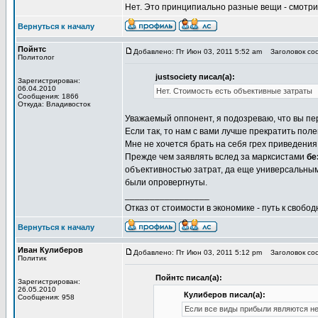
Нет. Это принципиально разные вещи - смотри
Вернуться к началу
Пойнтс
Добавлено: Пт Июн 03, 2011 5:52 am
Заголовок со
Политолог
justsociety писал(а):
Зарегистрирован:
06.04.2010
Нет. Стоимость есть объективные затраты
Сообщения: 1866
Откуда: Владивосток
Уважаемый оппонент, я подозреваю, что вы п
Если так, то нам с вами лучше прекратить пол
Мне не хочется брать на себя грех приведения
Прежде чем заявлять вслед за марксистами
бе
объективностью затрат, да еще универсальным
были опровергнуты.
_________________
Отказ от стоимости в экономике - путь к свобод
Вернуться к началу
Иван Кулиберов
Добавлено: Пт Июн 03, 2011 5:12 pm
Заголовок со
Политик
Пойнтс писал(а):
Зарегистрирован:
26.05.2010
Кулиберов писал(а):
Сообщения: 958
Если все виды прибыли являются не