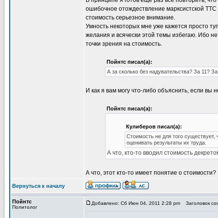
В принципе я готов еще раз все повторить, чт
ошибочное отождествление марксистской ТТС с
стоимость серьезное внимание.
Умность некоторых мне уже кажется просто туп
желания и всячески этой темы избегаю. Ибо не 
точки зрения на стоимость.
Пойнтс писал(а):
А за сколько без надувательства? За 11? За
И как я вам могу что-либо объяснить, если вы
Пойнтс писал(а):
Кулиберов писал(а):
Стоимость не для того существует, 
оценивать результаты их труда.
А что, кто-то вводил стоимость декрет
А что, этот кто-то имеет понятие о стоимости?
Вернуться к началу
Пойнтс
Добавлено: Сб Июн 04, 2011 2:28 pm
Заголовок со
Политолог