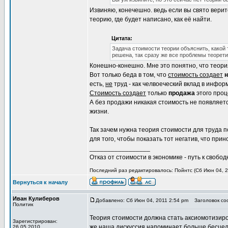
Извиняю, конечешно. ведь если вы свято верите
теорию, где будет написано, как её найти.
Цитата:
Задача стоимости теории объяснить, какой т
решена, так сразу же все проблемы теорет
Конешно-конешно. Мне это понятно, что теори
Вот только беда в том, что
стоимость создает
н
есть,
не
труд - как челвоеческий вклад в инфо
Стоимость создает
только
продажа
этого проц
А без продажи никакая стоимость не появляетс
жизни.
Так зачем нужна теория стоимости для труда п
для того, чтобы показать тот негатив, что пр
_________________
Отказ от стоимости в экономике - путь к свобод
Последний раз редактировалось: Пойнтс (Сб Июн 04, 20
Вернуться к началу
Иван Кулиберов
Добавлено: Сб Июн 04, 2011 2:54 pm
Заголовок со
Политик
Теория стоимости должна стать аксиомотизиро
Зарегистрирован:
же наша дискуссия напоминает больше бесцел
26.05.2010