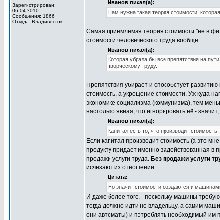
Иванов писал(а):
Зарегистрирован:
06.04.2010
Нам нужна такая теория стоимости, котора
Сообщения: 1866
Откуда: Владивосток
Самая приемлемая теория стоимости "не в фил
стоимости человеческого труда вообще.
Иванов писал(а):
Которая убрала бы все препятствия на пут
творческому труду.
Препятствия убирает и способстует развитию в
стоимость, а укрощение стоимости. Уж куда на
экономике социализма (коммунизма), тем мень
настолько явная, что игнорировать её - значит
Иванов писал(а):
Капитал есть то, что производит стоимость
Если капитал производит стоимость (а это мне
продукту придает именно задействованная в п
продажи услуги труда.
Без продажи услуги тру
исчезают из отношений.
Цитата:
Но значит стоимости создаются и машинами
И даже более того, - поскольку машины требуют
тогда должно идти не владельцу, а самим маши
они автоматы) и потреблять необходимый им п