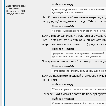
Пойнтс писал(а):
Зарегистрирован:
21.03.2010
цена есть денежное выражение стоимос
Сообщения: 740
единицах, в т.ч. в деньгах.
Откуда: moscow
Нет. Стоимость есть объективные затраты, а ц
цифру (цену) придумывают люди. Объективная
Пойнтс писал(а):
у самого Маркса и его последвателей нет н
Если в вашем заявлении имеются в виду сущнос
быть не может - субъективная оценка участник
затрат, выражаемой стоимостью (при условии 
Пойнтс писал(а):
трудовая стоимость подчиняется меновой с
уравновешивания спроса и предложения.
При других ограничениях (например в справед
Пойнтс писал(а):
Трудовая стоимость есть лишь цена на 
Если вы называете трудовой стоимостью ту ЦЕН
не о стоимости.
Пойнтс писал(а):
Убираете рынок - исчезает меновая стоимо
Согласен, хотя может просто не могу придума
Пойнтс писал(а):
С исчезновением меновой стоимости исчезае