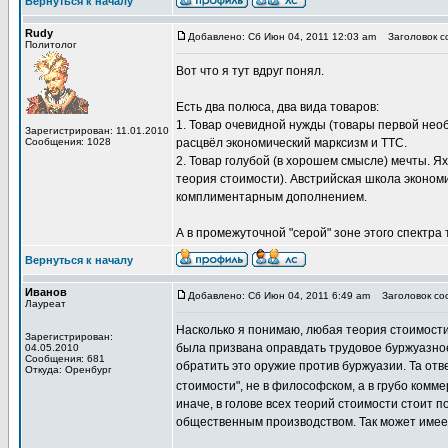
Вернуться к началу
Rudy
Добавлено: Сб Июн 04, 2011 12:03 am
Заголовок с
Политолог
Вот что я тут вдруг понял.
Есть два полюса, два вида товаров:
1. Товар очевидной нужды (товары первой нео
Зарегистрирован: 11.01.2010
Сообщения: 1028
расцвёл экономический марксизм и ТТС.
2. Товар голубой (в хорошем смысле) мечты. Я
теория стоимости). Австрийская школа экономи
комплиментарным дополнением.
А в промежуточной "серой" зоне этого спектра
Вернуться к началу
Иванов
Добавлено: Сб Июн 04, 2011 6:49 am
Заголовок со
Лауреат
Насколько я понимаю, любая теория стоимости 
Зарегистрирован:
была призвана оправдать трудовое буржуазное
04.05.2010
Сообщения: 681
обратить это оружие против буржуазии. Та от
Откуда: Оренбург
стоимости", не в философском, а в грубо комм
иначе, в голове всех теорий стоимости стоит 
общественным производством. Так может имеет