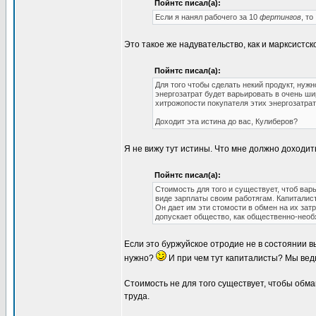
Пойнтс писал(а):
Если я нанял рабочего за 10
фертингов
, то 
Это такое же надувательство, как и марксистс
Пойнтс писал(а):
Для того чтобы сделать некий продукт, нуж
энергозатрат будет варьировать в очень шир
хитрожопости покупателя этих энергозатрат 
Доходит эта истина до вас, Кулиберов?
Я не вижу тут истины. Что мне должно доходит
Пойнтс писал(а):
Стоимость для того и существует, чтоб вар
виде зарплаты своим работягам. Капиталис
Он дает им эти стомости в обмен на их затр
допускает общество, как общественно-необ
Если это буржуйское отродие не в состоянии в
нужно?
И при чем тут капиталисты? Мы ведь
Стоимость не для того существует, чтобы обма
труда.