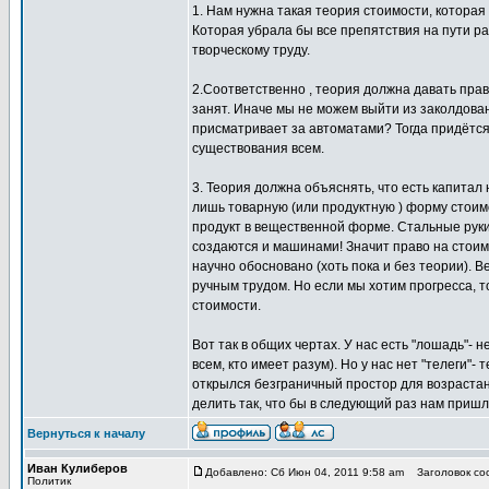
1. Нам нужна такая теория стоимости, котора
Которая убрала бы все препятствия на пути р
творческому труду.
2.Соответственно , теория должна давать пра
занят. Иначе мы не можем выйти из заколдова
присматривает за автоматами? Тогда придётся 
существования всем.
3. Теория должна объяснять, что есть капитал 
лишь товарную (или продуктную ) форму стоимо
продукт в вещественной форме. Стальные руки
создаются и машинами! Значит право на стои
научно обосновано (хоть пока и без теории).
ручным трудом. Но если мы хотим прогресса, 
стоимости.
Вот так в общих чертах. У нас есть "лошадь"-
всем, кто имеет разум). Но у нас нет "телеги"-
открылся безграничный простор для возрастани
делить так, что бы в следующий раз нам пришл
Вернуться к началу
Иван Кулиберов
Добавлено: Сб Июн 04, 2011 9:58 am
Заголовок со
Политик