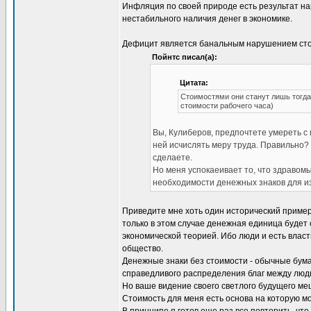
Инфляция по своей природе есть результат н
нестабильного наличия денег в экономике.
Дефицит является банальным нарушением сто
Пойнтс писал(а):
Цитата:
Стоимостями они станут лишь тогда
стоимости рабочего часа)
Вы, Кулиберов, предпочтете умереть с 
ней исчислять меру труда. Правильно? 
сделаете.
Но меня успокаеивает то, что здраво
необходимости денежных знаков для из
Приведите мне хоть один исторический пример 
только в этом случае денежная единица будет
экономической теорией. Ибо люди и есть власт
общество.
Денежные знаки без стоимости - обычные бума
справедливого распределения благ между людьм
Но ваше видение своего светлого будущего ме
Стоимость для меня есть основа на которую м